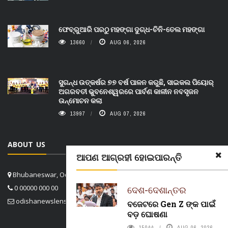
ଫେବ୍ରୁଆରି ପରଠୁ ମହଙ୍ଗା ଦୁଗ୍ଧ-ଚିନି-ତେଲ ମହଙ୍ଗା
13660
AUG 06, 2026
ସୁଗନ୍ଧ ଉତ୍କର୍ଷର ୭୭ ବର୍ଷ ପାଳନ କରୁଛି, ସାଇକଲ ପିୟୋର୍‌
ଅଗରବତୀ ଭୁବନେଶ୍ୱରରେ ପାର୍ବଣ କାଳୀନ ନବସୃଜନ
ଉନ୍ମୋଚନ କଲା
13997
AUG 07, 2026
ABOUT US
ଆପଣ ଆଗ୍ରହୀ ହୋଇପାରନ୍ତି
Bhubaneswar, Odisha, India
0 00000 000 00
ଦେଶ-ଦେଶାନ୍ତର
odishanewslens@gmail.com
ବଜେଟରେ Gen Z ଙ୍କ ପାଇଁ
ବଡ଼ ଘୋଷଣା
15044
AUG 06, 2026