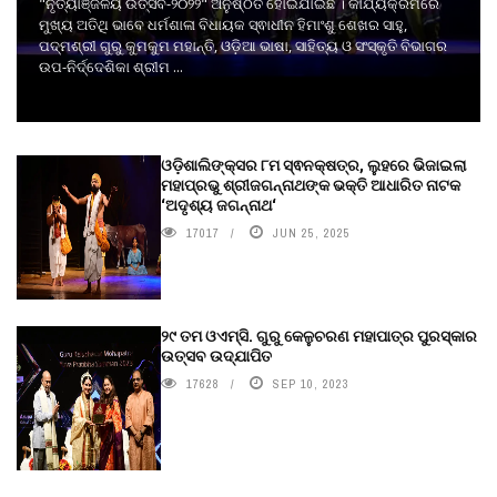
"ନୃତ୍ୟାଞ୍ଜଳୟ ଉତ୍ସବ-୨୦୨୨" ଅନୁଷ୍ଠିତ ହୋଇଯାଇଛି । କାର୍ଯ୍ୟକ୍ରମରେ
ମୁଖ୍ୟ ଅତିଥି ଭାବେ ଧର୍ମଶାଳା ବିଧାୟକ ସ୍ଵାଧୀନ ହିମାଂଶୁ ଶେଖର ସାହୁ,
ପଦ୍ମଶ୍ରୀ ଗୁରୁ କୁମକୁମ ମହାନ୍ତି, ଓଡ଼ିଆ ଭାଷା, ସାହିତ୍ୟ ଓ ସଂସ୍କୃତି ବିଭାଗର
ଉପ-ନିର୍ଦ୍ଦେଶିକା ଶ୍ରୀମ ...
ଓଡ଼ିଶାଲିଙ୍କ୍ସର ୮ମ ସ୍ଵନକ୍ଷତ୍ର, ଲୁହରେ ଭିଜାଇଲା
ମହାପ୍ରଭୁ ଶ୍ରୀଜଗନ୍ନାଥଙ୍କ ଭକ୍ତି ଆଧାରିତ ନାଟକ
‘ଅଦୃଶ୍ୟ ଜଗନ୍ନାଥ‘
17017
JUN 25, 2025
୨୯ ତମ ଓଏମ୍‌ସି. ଗୁରୁ କେଳୁଚରଣ ମହାପାତ୍ର ପୁରସ୍କାର
ଉତ୍ସବ ଉଦ୍‍ଯାପିତ
17628
SEP 10, 2023