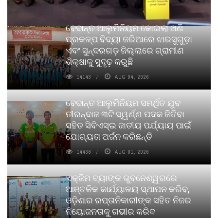
ବେଦାନ୍ତ ଆଲୁମିନିୟମ କୋଇଲା ଖଣି
ପ୍ରକଳ୍ପ ବିଦ୍ୟା ଜରିଆରେ ଝାରସୁଗୁଡ଼ା
ଏବଂ ସୁନ୍ଦରଗଡ଼ ଜିଲ୍ଲାରେ ଗ୍ରାମୀଣ
ଶିକ୍ଷାକୁ ସୁଦୃଢ଼ କରୁଛି
14143
AUG 04, 2026
ବେଦାନ୍ତ ଆଲୁମିନିୟମ ସମର୍ଥିତ ଯୁବ
ତୀରନ୍ଦାଜ ୩ଟି ସ୍ୱର୍ଣ୍ଣ ପଦକ ଜିତିବା
ସହିତ ସିବିଏସ୍ଇ ଜାତୀୟ ପର୍ଯ୍ୟାୟ ପାଇଁ
ଯୋଗ୍ୟତା ଅର୍ଜନ କରିଛନ୍ତି
14438
AUG 01, 2026
ଏକ୍ଜିମ ବ୍ୟାଙ୍କ ଭୁବନେଶ୍ୱରରେ
ଆଞ୍ଚଳିକ କାର୍ଯ୍ୟାଳୟ ସ୍ଥାପନ କରିବ,
ଓଡ଼ିଶାର ରପ୍ତାନିକାରୀଙ୍କ ସହିତ ନିଜର
ନିୟୋଜନତାକୁ ଗଭୀର କରିବ