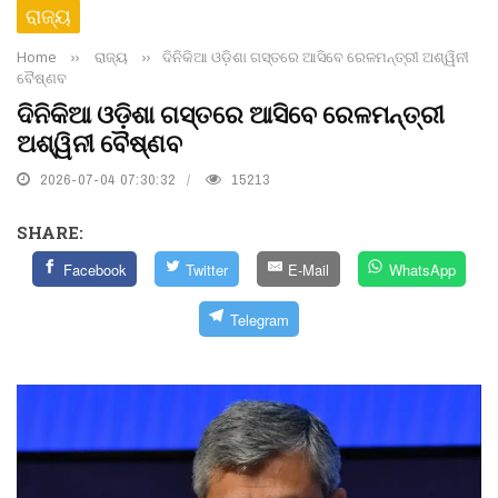
ରାଜ୍ୟ
Home
››
ରାଜ୍ୟ
››
ଦିନିକିଆ ଓଡ଼ିଶା ଗସ୍ତରେ ଆସିବେ ରେଳମନ୍ତ୍ରୀ ଅଶ୍ୱିନୀ
ବୈଷ୍ଣବ
ଦିନିକିଆ ଓଡ଼ିଶା ଗସ୍ତରେ ଆସିବେ ରେଳମନ୍ତ୍ରୀ
ଅଶ୍ୱିନୀ ବୈଷ୍ଣବ
2026-07-04 07:30:32
15213
SHARE:
Facebook
Twitter
E-Mail
WhatsApp
Telegram