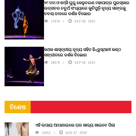
୨୯ ତମ ଓଏମ୍‌ସି ଗୁରୁ କେଳୁଚରଣ ମହାପାତ୍ର ପୁରସ୍କାର
ଉତ୍ସବର ଚତୁର୍ଥ ସଂଧ୍ୟାରେ କୁଚିପୁଡ଼ି ନୃତ୍ୟ ସାଙ୍ଗକୁ
ତବଲା ବାଦରେ ଦର୍ଶକ ବିଭୋର
17679
SEP 09, 2023
କଥକ ଶାସ୍ତ୍ରୀୟ ନୃତ୍ୟ ସହିତ ହିନ୍ଦୁସ୍ଥାନୀ କଣ୍ଠ
ସଙ୍ଗୀତରେ ଦର୍ଶକ ବିଭୋର
18079
SEP 06, 2023
ବିଶେଷ
ଏହି ଉପାୟ ଆପଣାଇଲେ ଘର ଖାଦ୍ୟ ଖାଇବେ ପିଲା
13551
AUG 07, 2026