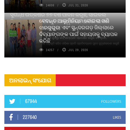
14606
JUL 31, 2026
ସୁଗନ୍ଧ ଉତ୍କର୍ଷର ୭୭ ବର୍ଷ ପାଳନ କରୁଛି, ସାଇକଲ
ବେଦାନ୍ତ ଆଲୁମିନିୟମ କୋଇଲା ଖଣି
ପିୟୋର୍‌ ଅଗରବତୀ ଭୁବନେଶ୍ୱରରେ ପାର୍ବଣ କାଳୀନ
ଝାରସୁଗୁଡା ଏବଂ ସୁନ୍ଦରଗଡ଼ ଜିଲ୍ଲାରେ
ନବସୃଜନ ଉନ୍ମୋଚନ କଲା
ଦିବ୍ୟାଙ୍ଗଙ୍କ ପାଇଁ ସହାୟତାକୁ ବ୍ୟାପକ
ବାଉଁଶ ବିହୀନ କଠିନ ଧୂପ ଏବଂ ମେଦିନୀ ଜୁଡୱା କପ୍‌ ସାମ୍ବ୍ରାନି ପ୍ରଦର୍ଶିତ କରୁଛି; ନବସୃଜନ,
କରିଛି
ଦୀର୍ଘସ୍ଥାୟିତା ଏବଂ ଆଧ୍ୟାତ୍ମିକ ଅନୁଭୂତି ସହିତ ଓଡ଼ିଶା ପ୍ରତି ପ୍ରତିବଦ୍ଧତା ପୁନଃ ସୁଦୃଢୀକରଣ କରୁଛି
14257
JUL 29, 2026
ଅନଲାଇନ୍ ସଂଯୋଗ
67944
FOLLOWERS
227640
LIKES