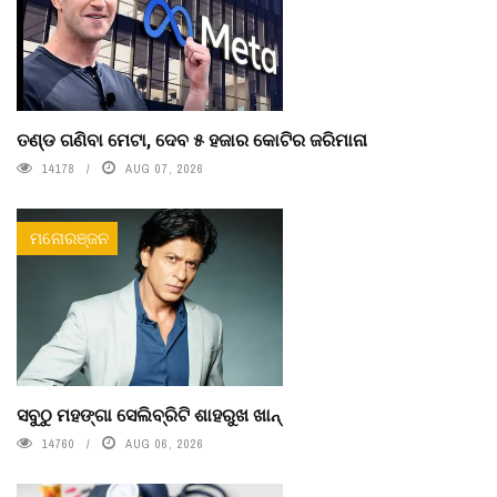
ତଣ୍ଡ ଗଣିବା ମେଟା, ଦେବ ୫ ହଜାର କୋଟିର ଜରିମାନା
14178
AUG 07, 2026
ମନୋରଞ୍ଜନ
ସବୁଠୁ ମହଙ୍ଗା ସେଲିବ୍ରିଟି ଶାହରୁଖ ଖାନ୍
14760
AUG 06, 2026