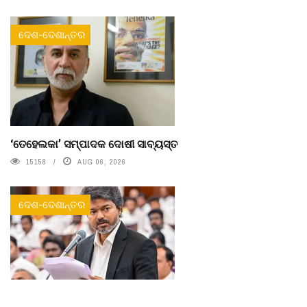
ଦେଶ-ଦେଶାନ୍ତର
‘ତେହେଲକା’ ସମ୍ପାଦକ ଦୋଷୀ ସାବ୍ୟସ୍ତ
15158
AUG 06, 2026
ଦେଶ-ଦେଶାନ୍ତର