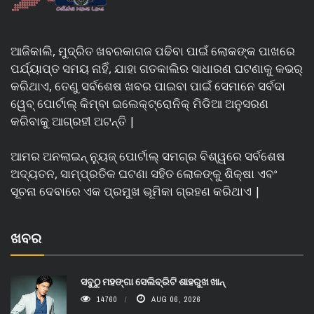
ଆଜିକାଲି, ମୁଦ୍ରିତ ଖବରକାଗଜ ପଢିବା ପାଇଁ ଲୋକଙ୍କ ପାଖରେ
ପର୍ଯ୍ୟାପ୍ତ ସମୟ ନାହିଁ, ଯାହା ଗତକାଲିର ସାଧାରଣ ଘଟଣାକୁ କଭର୍
କରିଥାଏ, ତେଣୁ ସର୍ବଶେଷ ଖବର ପାଇବା ପାଇଁ ସେମାନେ ସର୍ବଦା
ୱେବ୍ ପୋର୍ଟାଲ୍ କିମ୍ବା ଇଲେକ୍ଟ୍ରୋନିକ୍ ମିଡିଆ ଅନୁସରଣ
କରିବାକୁ ଆଗ୍ରହୀ ଅଟନ୍ତି |
ଆମର ଅନଲାଇନ୍ ନ୍ୟୁଜ୍ ପୋର୍ଟାଲ୍ ସମଗ୍ର ବିଶ୍ୱରେ ସର୍ବଶେଷ
ଅଦ୍ୟତନ, ସାମ୍ପ୍ରତିକ ଘଟଣା ସହିତ ଲୋକଙ୍କୁ ଶିକ୍ଷା ଏବଂ
ସୂଚନା ଦେବାରେ ଏକ ପ୍ରମୁଖ ଭୂମିକା ଗ୍ରହଣ କରିଥାଏ |
ଖବର
ସବୁଠୁ ମହଙ୍ଗା ସେଲିବ୍ରିଟି ଶାହରୁଖ ଖାନ୍
14760
AUG 06, 2026