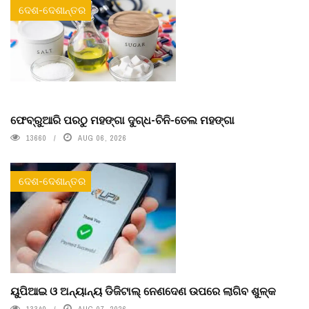
ଦେଶ-ଦେଶାନ୍ତର
ଫେବ୍ରୁଆରି ପରଠୁ ମହଙ୍ଗା ଦୁଗ୍ଧ-ଚିନି-ତେଲ ମହଙ୍ଗା
13660
AUG 06, 2026
ଦେଶ-ଦେଶାନ୍ତର
ୟୁପିଆଇ ଓ ଅନ୍ୟାନ୍ୟ ଡିଜିଟାଲ୍ ନେଣଦେଣ ଉପରେ ଲାଗିବ ଶୁଳ୍କ
13340
AUG 07, 2026