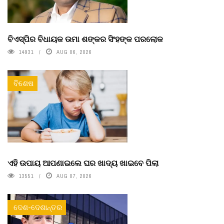
ବିଏସ୍‌ପିର ବିଧାୟକ ଉମା ଶଙ୍କର ସିଂହଙ୍କ ପରଲୋକ
14931
AUG 06, 2026
ବିଶେଷ
ଏହି ଉପାୟ ଆପଣାଇଲେ ଘର ଖାଦ୍ୟ ଖାଇବେ ପିଲା
13551
AUG 07, 2026
ଦେଶ-ଦେଶାନ୍ତର