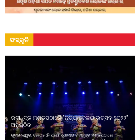
ସଂସ୍କୃତି
ରବୀନ୍ଦ୍ର ମଣ୍ଡପଠାରେ "ନୃତ୍ୟାଞ୍ଜଳୟ ଉତ୍ସବ-୨୦୨୨"
ଅନୁଷ୍ଠିତ
ଭୁବନେଶ୍ୱର, ୧୫/୦୫ (ନି.ପ୍ର.): ସ୍ଥାନୀୟ ରବୀନ୍ଦ୍ର ମଣ୍ଡପଠାରେ