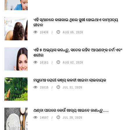
ଏହି ସ୍ଥାନରେ କଳାଜାଇ ଥିଲେ ସୁଖୀ ହୋଇଥାଏ ଦାମ୍ପତ୍ୟ
ଜୀବନ
15436
AUG 05, 2026
ଏହି ୫ ଅଭ୍ୟାସ କରନ୍ତୁ, ସତେଜ ରହିବ ଆପଣଙ୍କ ଚର୍ମ ଏବଂ
ଶରୀର
16161
AUG 02, 2026
ମଧୁମେହ ରୋଗୀ କଞ୍ଚା କଳଦୀ ଖାଇବା ଲାଭଦାୟକ
15015
JUL 31, 2026
ଥଣ୍ଡା ପାଗରେ କେଉଁ ଖାଦ୍ୟ ଖାଇବେ ଜାଣନ୍ତୁ.....
14507
JUL 28, 2026