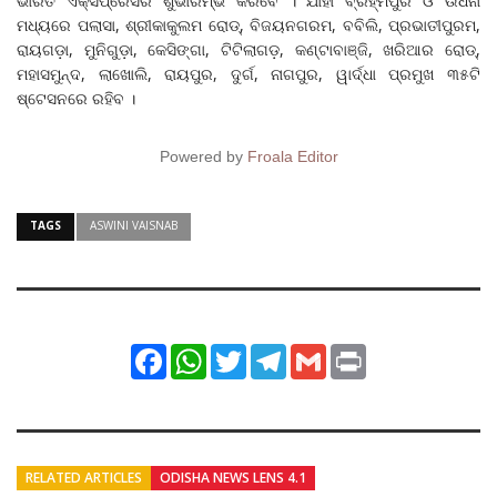
ଭାରତ ଏକ୍ସପ୍ରେସର ଶୁଭାରମ୍ଭ କରିବେ । ଯାହା ବ୍ରହ୍ମପୁର ଓ ଉଧନା
ମଧ୍ୟରେ ପଲାସା, ଶ୍ରୀକାକୁଲମ ରୋଡ୍, ବିଜୟନଗରମ, ବବିଲି, ପ୍ରଭାତୀପୁରମ,
ରାୟଗଡ଼ା, ମୁନିଗୁଡ଼ା, କେସିଙ୍ଗା, ଟିଟିଲାଗଡ଼, କଣ୍ଟାବାଞ୍ଜି, ଖରିଆର ରୋଡ୍,
ମହାସମୁନ୍ଦ, ଲାଖୋଲି, ରାୟପୁର, ଦୁର୍ଗ, ନାଗପୁର, ୱାର୍ଦ୍ଧା ପ୍ରମୁଖ ୩୫ଟି
ଷ୍ଟେସନରେ ରହିବ ।
Powered by
Froala Editor
TAGS
ASWINI VAISNAB
Facebook
WhatsApp
Twitter
Telegram
Gmail
Print
RELATED ARTICLES
ODISHA NEWS LENS 4.1