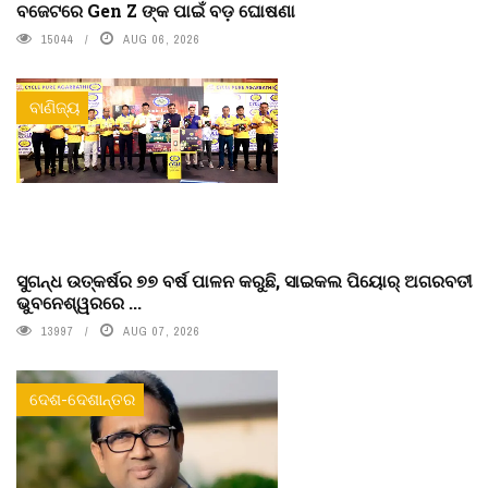
ବଜେଟରେ Gen Z ଙ୍କ ପାଇଁ ବଡ଼ ଘୋଷଣା
15044
AUG 06, 2026
ବାଣିଜ୍ୟ
ସୁଗନ୍ଧ ଉତ୍କର୍ଷର ୭୭ ବର୍ଷ ପାଳନ କରୁଛି, ସାଇକଲ ପିୟୋର୍‌ ଅଗରବତୀ
ଭୁବନେଶ୍ୱରରେ ...
13997
AUG 07, 2026
ଦେଶ-ଦେଶାନ୍ତର