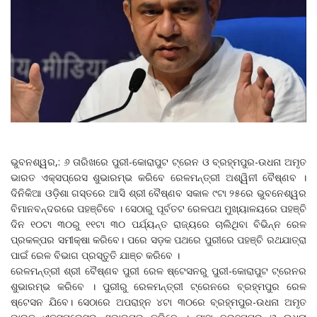
ଭୁବନଶ୍ୱର,: ୬ ତାରିଖରେ ପୁରୀ-କୋରାପୁଟ ଟ୍ରେନ ଓ ବ୍ରହ୍ମପୁର-ଉଧନା ଅମୃତ
ଭାରତ ଏକ୍ସପ୍ରେସ ଶୁଭାରମ୍ଭ କରିବେ ରେଳମନ୍ତ୍ରୀ ଅଶ୍ୱିନୀ ବୈଷ୍ଣବ ।
ଦିନିକିଆ ଓଡ଼ିଶା ଗସ୍ତରେ ଆସି ଶ୍ରୀ ବୈଷ୍ଣବ ସକାଳ ୯ଟା ୨୫ରେ ଭୁବନେଶ୍ୱର
ବିମାନବନ୍ଦରରେ ପହଞ୍ଚିବେ । ସେଠାରୁ ପୂର୍ବତଟ ରେଳପଥ ମୁଖ୍ୟାଳୟରେ ପହଞ୍ଚି
ଦିନ ୧୦ଟା ୩୦ରୁ ୧୧ଟା ୩୦ ପର୍ଯ୍ୟନ୍ତ ରାଜ୍ୟରେ ଚାଲିଥିବା ବିଭିନ୍ନ ରେଳ
ପ୍ରକଳ୍ପର ସମୀକ୍ଷା କରିବେ। ପରେ ସଡ଼କ ପଥରେ ପୁରୀରେ ପହଞ୍ଚି ରଥଯାତ୍ରା
ପାଇଁ ରେଳ ବିଭାଗ ପ୍ରସ୍ତୁତି ଯାଞ୍ଚ କରିବେ ।
ରେଳମନ୍ତ୍ରୀ ଶ୍ରୀ ବୈଷ୍ଣବ ପୁରୀ ରେଳ ଷ୍ଟେସନରୁ ପୁରୀ-କୋରାପୁଟ ଟ୍ରେନର
ଶୁଭାରମ୍ଭ କରିବେ । ପୁରୀରୁ ରେଳମନ୍ତ୍ରୀ ଟ୍ରେନରେ ବ୍ରହ୍ମପୁର ରେଳ
ଷ୍ଟେସନ ଯିବେ। ସେଠାରେ ଅପରାହ୍ନ ୪ଟା ୩୦ରେ ବ୍ରହ୍ମପୁର-ଉଧନା ଅମୃତ