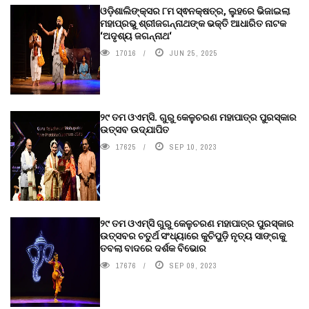
ଓଡ଼ିଶାଲିଙ୍କ୍ସର ୮ମ ସ୍ଵନକ୍ଷତ୍ର, ଲୁହରେ ଭିଜାଇଲା
ମହାପ୍ରଭୁ ଶ୍ରୀଜଗନ୍ନାଥଙ୍କ ଭକ୍ତି ଆଧାରିତ ନାଟକ
‘ଅଦୃଶ୍ୟ ଜଗନ୍ନାଥ‘
17016
JUN 25, 2025
୨୯ ତମ ଓଏମ୍‌ସି. ଗୁରୁ କେଳୁଚରଣ ମହାପାତ୍ର ପୁରସ୍କାର
ଉତ୍ସବ ଉଦ୍‍ଯାପିତ
17625
SEP 10, 2023
୨୯ ତମ ଓଏମ୍‌ସି ଗୁରୁ କେଳୁଚରଣ ମହାପାତ୍ର ପୁରସ୍କାର
ଉତ୍ସବର ଚତୁର୍ଥ ସଂଧ୍ୟାରେ କୁଚିପୁଡ଼ି ନୃତ୍ୟ ସାଙ୍ଗକୁ
ତବଲା ବାଦରେ ଦର୍ଶକ ବିଭୋର
17676
SEP 09, 2023