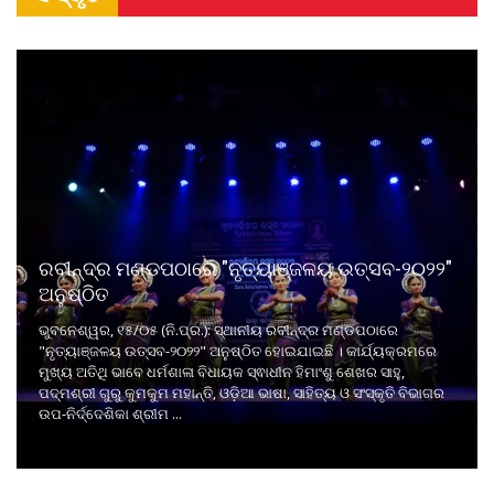
ରବୀନ୍ଦ୍ର ମଣ୍ଡପଠାରେ "ନୃତ୍ୟାଞ୍ଜଳୟ ଉତ୍ସବ-୨୦୨୨"
ଅନୁଷ୍ଠିତ
ଭୁବନେଶ୍ୱର, ୧୫/୦୫ (ନି.ପ୍ର.): ସ୍ଥାନୀୟ ରବୀନ୍ଦ୍ର ମଣ୍ଡପଠାରେ
"ନୃତ୍ୟାଞ୍ଜଳୟ ଉତ୍ସବ-୨୦୨୨" ଅନୁଷ୍ଠିତ ହୋଇଯାଇଛି । କାର୍ଯ୍ୟକ୍ରମରେ
ମୁଖ୍ୟ ଅତିଥି ଭାବେ ଧର୍ମଶାଳା ବିଧାୟକ ସ୍ଵାଧୀନ ହିମାଂଶୁ ଶେଖର ସାହୁ,
ପଦ୍ମଶ୍ରୀ ଗୁରୁ କୁମକୁମ ମହାନ୍ତି, ଓଡ଼ିଆ ଭାଷା, ସାହିତ୍ୟ ଓ ସଂସ୍କୃତି ବିଭାଗର
ଉପ-ନିର୍ଦ୍ଦେଶିକା ଶ୍ରୀମ ...