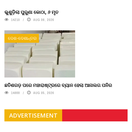
ଭୁଶୁଡ଼ିଲା ପୁରୁଣା କୋଠା, ୬ ମୃତ
14210
AUG 06, 2026
ଦେଶ-ଦେଶାନ୍ତର
ଛତିଶଗଡ଼ ପରେ ମହାରାଷ୍ଟ୍ରରେ ବ୍ୟାନ ହେଲା ଆନାଲଗ ପନିର
14988
AUG 05, 2026
ADVERTISEMENT