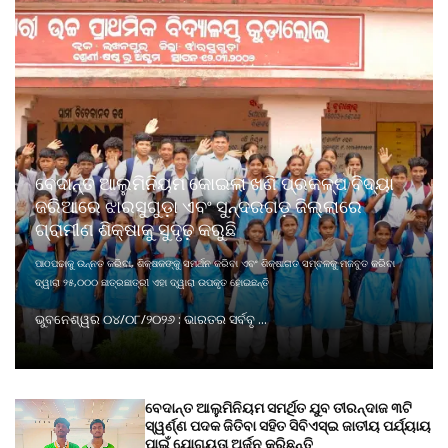
ବେଦାନ୍ତ ଆଲୁମିନିୟମ କୋଇଲା ଖଣି ପ୍ରକଳ୍ପ ବିଦ୍ୟା
ଜରିଆରେ ଝାରସୁଗୁଡ଼ା ଏବଂ ସୁନ୍ଦରଗଡ଼ ଜିଲ୍ଲାରେ
ଗ୍ରାମୀଣ ଶିକ୍ଷାକୁ ସୁଦୃଢ଼ କରୁଛି
ପାଠପଢାକୁ ଉନ୍ନତ କରିବା, ଶିକ୍ଷକଙ୍କୁ ସମର୍ଥନ କରିବା ଏବଂ ଶିକ୍ଷାଗତ ସମ୍ବଳକୁ ମଜବୁତ କରିବା
ଦ୍ୱାରା ୨୫,୦୦୦ ଛାତ୍ରଛାତ୍ରୀ ଏହା ଦ୍ୱାରା ଉପକୃତ ହୋଇଛନ୍ତି
ଭୁବନେଶ୍ୱର ୦୪/୦୮/୨୦୨୬ : ଭାରତର ସର୍ବବୃ ...
ବେଦାନ୍ତ ଆଲୁମିନିୟମ ସମର୍ଥିତ ଯୁବ ତୀରନ୍ଦାଜ ୩ଟି
ସ୍ୱର୍ଣ୍ଣ ପଦକ ଜିତିବା ସହିତ ସିବିଏସ୍ଇ ଜାତୀୟ ପର୍ଯ୍ୟାୟ
ପାଇଁ ଯୋଗ୍ୟତା ଅର୍ଜନ କରିଛନ୍ତି