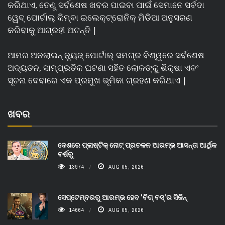
କରିଥାଏ, ତେଣୁ ସର୍ବଶେଷ ଖବର ପାଇବା ପାଇଁ ସେମାନେ ସର୍ବଦା
ୱେବ୍ ପୋର୍ଟାଲ୍ କିମ୍ବା ଇଲେକ୍ଟ୍ରୋନିକ୍ ମିଡିଆ ଅନୁସରଣ
କରିବାକୁ ଆଗ୍ରହୀ ଅଟନ୍ତି |
ଆମର ଅନଲାଇନ୍ ନ୍ୟୁଜ୍ ପୋର୍ଟାଲ୍ ସମଗ୍ର ବିଶ୍ୱରେ ସର୍ବଶେଷ
ଅଦ୍ୟତନ, ସାମ୍ପ୍ରତିକ ଘଟଣା ସହିତ ଲୋକଙ୍କୁ ଶିକ୍ଷା ଏବଂ
ସୂଚନା ଦେବାରେ ଏକ ପ୍ରମୁଖ ଭୂମିକା ଗ୍ରହଣ କରିଥାଏ |
ଖବର
ଦେଶରେ ପ୍ଲାଷ୍ଟିକ୍ ନୋଟ୍‌ ପ୍ରଚଳନ ଆରମ୍ଭ ଆସନ୍ତା ଆର୍ଥିକ
ବର୍ଷରୁ
13974
AUG 05, 2026
ସେପ୍ଟେମ୍ବରରୁ ଆରମ୍ଭ ହେବ 'ବିଗ୍ ବସ୍'ର ସିଜିନ୍
14664
AUG 05, 2026