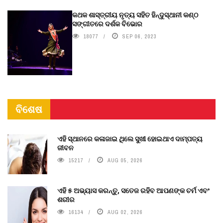
କଥକ ଶାସ୍ତ୍ରୀୟ ନୃତ୍ୟ ସହିତ ହିନ୍ଦୁସ୍ଥାନୀ କଣ୍ଠ
ସଙ୍ଗୀତରେ ଦର୍ଶକ ବିଭୋର
18077
SEP 06, 2023
ବିଶେଷ
ଏହି ସ୍ଥାନରେ କଳାଜାଇ ଥିଲେ ସୁଖୀ ହୋଇଥାଏ ଦାମ୍ପତ୍ୟ
ଜୀବନ
15217
AUG 05, 2026
ଏହି ୫ ଅଭ୍ୟାସ କରନ୍ତୁ, ସତେଜ ରହିବ ଆପଣଙ୍କ ଚର୍ମ ଏବଂ
ଶରୀର
16134
AUG 02, 2026