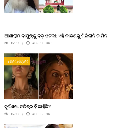
ଆଶାରାମ ବାପୁଙ୍କୁ ବଡ଼ ଝଟକା: ଏହି କାରଣରୁ ମିଳିଲାନି ଜାମିନ
15107
AUG 06, 2026
ମନୋରଞ୍ଜନ
ସୁର୍ପଣଖା ଚରିତ୍ର ହିଁ କାହିଁକି?
15716
AUG 05, 2026