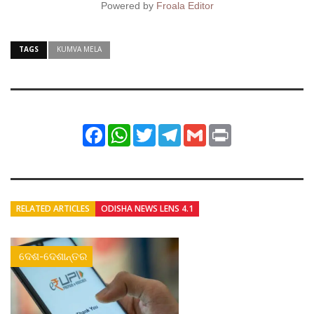
Powered by
Froala Editor
TAGS
KUMVA MELA
Facebook
WhatsApp
Twitter
Telegram
Gmail
Print
RELATED ARTICLES
ODISHA NEWS LENS 4.1
ଦେଶ-ଦେଶାନ୍ତର