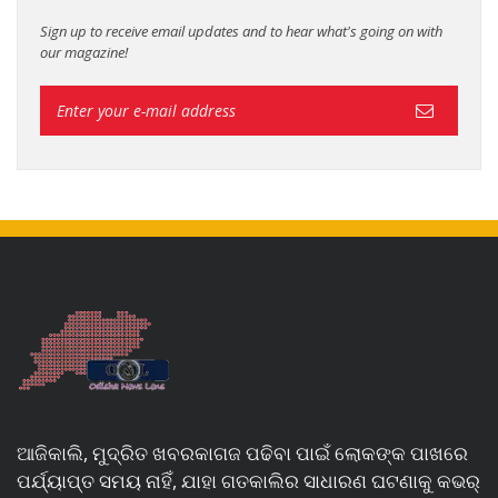
Sign up to receive email updates and to hear what's going on with
our magazine!
ଆଜିକାଲି, ମୁଦ୍ରିତ ଖବରକାଗଜ ପଢିବା ପାଇଁ ଲୋକଙ୍କ ପାଖରେ
ପର୍ଯ୍ୟାପ୍ତ ସମୟ ନାହିଁ, ଯାହା ଗତକାଲିର ସାଧାରଣ ଘଟଣାକୁ କଭର୍