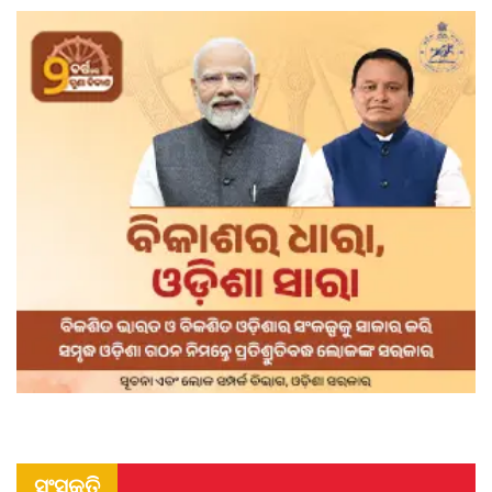
ସଂସ୍କୃତି