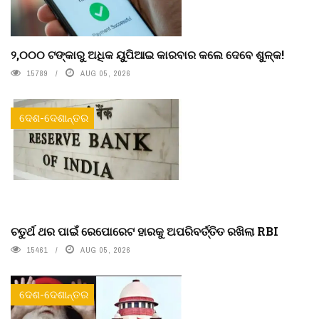
୨,୦୦୦ ଟଙ୍କାରୁ ଅଧିକ ୟୁପିଆଇ କାରବାର କଲେ ଦେବେ ଶୁଳ୍କ!
15789
AUG 05, 2026
ଦେଶ-ଦେଶାନ୍ତର
ଚତୁର୍ଥ ଥର ପାଇଁ ରେପୋରେଟ ହାରକୁ ଅପରିବର୍ତ୍ତିତ ରଖିଲା RBI
15461
AUG 05, 2026
ଦେଶ-ଦେଶାନ୍ତର