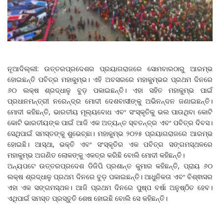
ନୂଆଦିଲ୍ଲୀ: ଉତ୍ତରପ୍ରଦେଶର ପ୍ରୟାଗରାଜରେ ସୋମବାରଠାରୁ ଆରମ୍ଭ
ହୋଇଛନ୍ତି ପବିତ୍ର ମହାକୁମ୍ଭ। ଏହି ଅବସରରେ ମହାକୁମ୍ଭର ପ୍ରଥମ ଦିନରେ
୬୦ ଲକ୍ଷ ଶ୍ରଦ୍ଧାଳୁ ବୁଡ଼ ପକାଇଛନ୍ତି। ଏହା ସହିତ ମହାକୁମ୍ଭ ପାଇଁ
ପ୍ରଧାନମନ୍ତ୍ରୀ ନରେନ୍ଦ୍ର ମୋଦୀ ଦେଶବାସୀଙ୍କୁ ଅଭିନନ୍ଦନ ଜଣାଇଛନ୍ତି।
ମୋଦୀ କହିଛନ୍ତି, ଭାରତୀୟ ମୂଲ୍ୟବୋଧ ଏବଂ ସଂସ୍କୃତିକୁ ଭଲ ପାଉଥିବା କୋଟି
କୋଟି ଭାରତୀୟଙ୍କ ପାଇଁ ଆଜି ଏକ ଅତ୍ୟନ୍ତ ସ୍ବତନ୍ତ୍ର ଏବଂ ପବିତ୍ର ଦିବସ।
ସେଥିପାଇଁ ସମସ୍ତଙ୍କୁ ଶୁଭେଚ୍ଛା। ମହାକୁମ୍ଭ ୨୦୨୫ ପ୍ରୟାଗରାଜରେ ଆରମ୍ଭ
ହୋଇଛି। ଆସ୍ଥା, ଭକ୍ତି ଏବଂ ସଂସ୍କୃତିର ଏକ ପବିତ୍ର ସଙ୍ଗମସ୍ଥଳରେ
ମହାକୁମ୍ଭ ଅଗଣିତ ଲୋକଙ୍କୁ ଏକତ୍ର କରିଛି ବୋଲି ମୋଦୀ କହିଛନ୍ତି।
ଅନ୍ୟପଟେ ଉତ୍ତରପ୍ରଦେଶ ଡିଜିପି ପ୍ରଶାନ୍ତ କୁମାର କହିଛନ୍ତି, ପ୍ରାୟ ୬୦
ଲକ୍ଷ ଶ୍ରଦ୍ଧାଳୁ ପ୍ରଥମ ଦିନରେ ବୁଡ଼ ପକାଇଛନ୍ତି। ଆଧୁନିକତା ଏବଂ ବିଶ୍ଵାସର
ଏହା ଏକ ସଙ୍ଗମସ୍ଥଳ। ଆଜି ପ୍ରଥମ ଦିନରେ ପୁଷ୍ପ ବର୍ଷା ଅନୁଷ୍ଠିତ ହେବ।
ଏଥିପାଇଁ ସମସ୍ତ ପ୍ରସ୍ତୁତି ଶେଷ ହୋଇଛି ବୋଲି ସେ କହିଛନ୍ତି।