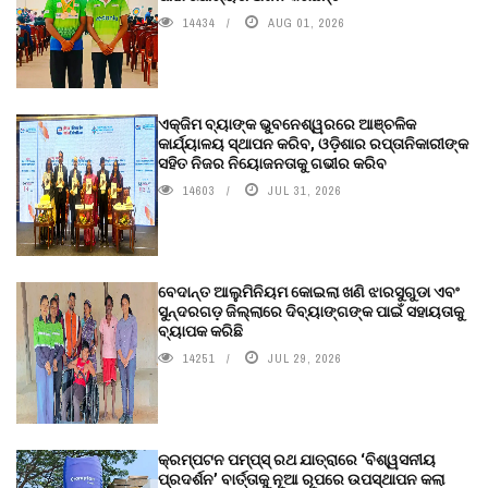
14434
AUG 01, 2026
ଏକ୍ଜିମ ବ୍ୟାଙ୍କ ଭୁବନେଶ୍ୱରରେ ଆଞ୍ଚଳିକ
କାର୍ଯ୍ୟାଳୟ ସ୍ଥାପନ କରିବ, ଓଡ଼ିଶାର ରପ୍ତାନିକାରୀଙ୍କ
ସହିତ ନିଜର ନିୟୋଜନତାକୁ ଗଭୀର କରିବ
14603
JUL 31, 2026
ବେଦାନ୍ତ ଆଲୁମିନିୟମ କୋଇଲା ଖଣି ଝାରସୁଗୁଡା ଏବଂ
ସୁନ୍ଦରଗଡ଼ ଜିଲ୍ଲାରେ ଦିବ୍ୟାଙ୍ଗଙ୍କ ପାଇଁ ସହାୟତାକୁ
ବ୍ୟାପକ କରିଛି
14251
JUL 29, 2026
କ୍ରମ୍ପଟନ ପମ୍ପ୍‌ସ୍‌ ରଥ ଯାତ୍ରାରେ ‘ବିଶ୍ୱସନୀୟ
ପ୍ରଦର୍ଶନ’ ବାର୍ତ୍ତାକୁ ନୂଆ ରୂପରେ ଉପସ୍ଥାପନ କଲା