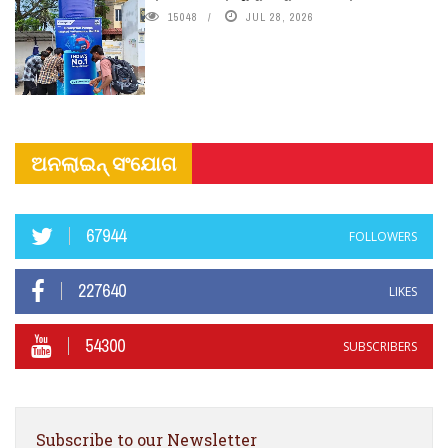
15048
JUL 28, 2026
ଅନଲାଇନ୍ ସଂଯୋଗ
67944
FOLLOWERS
227640
LIKES
54300
SUBSCRIBERS
Subscribe to our Newsletter