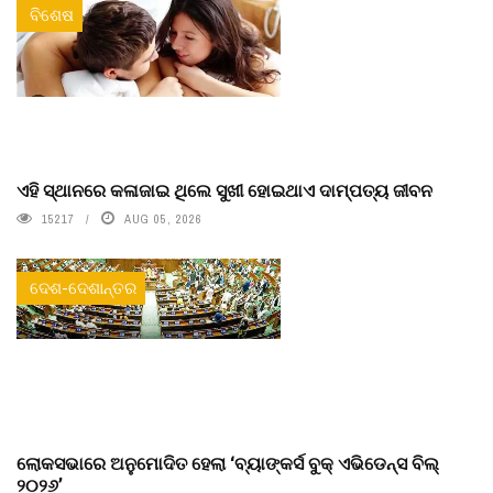
ବିଶେଷ
ଏହି ସ୍ଥାନରେ କଳାଜାଇ ଥିଲେ ସୁଖୀ ହୋଇଥାଏ ଦାମ୍ପତ୍ୟ ଜୀବନ
15217
AUG 05, 2026
ଦେଶ-ଦେଶାନ୍ତର
ଲୋକସଭାରେ ଅନୁମୋଦିତ ହେଲା ‘ବ୍ୟାଙ୍କର୍ସ ବୁକ୍ ଏଭିଡେନ୍ସ ବିଲ୍
୨୦୨୬’