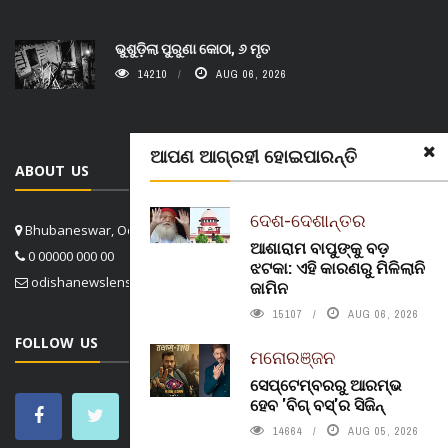
ଭୁଶୁଡ଼ିଲା ପୁରୁଣା କୋଠା, ୬ ମୃତ
14210
AUG 06, 2026
ଆପଣ ଆଗ୍ରହୀ ହୋଇପାରନ୍ତି
ABOUT US
ଦେଶ-ଦେଶାନ୍ତର
Bhubaneswar, Odisha, India
ଆଶାରାମ ବାପୁଙ୍କୁ ବଡ଼
0 00000 000 00
ଝଟକା: ଏହି କାରଣରୁ ମିଳିଲାନି
odishanewslens@gmail.com
ଜାମିନ
15107
AUG 06, 2026
FOLLOW US
ମନୋରଞ୍ଜନ
ସେପ୍ଟେମ୍ବରରୁ ଆରମ୍ଭ
ହେବ 'ବିଗ୍ ବସ୍'ର ସିଜିନ୍
14664
AUG 05, 2026