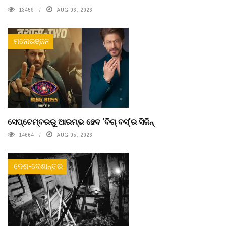
13459
AUG 06, 2026
ମନୋରଞ୍ଜନ
ସେପ୍ଟେମ୍ବରରୁ ଆରମ୍ଭ ହେବ 'ବିଗ୍ ବସ୍'ର ସିଜିନ୍
14664
AUG 05, 2026
ଦେଶ-ଦେଶାନ୍ତର