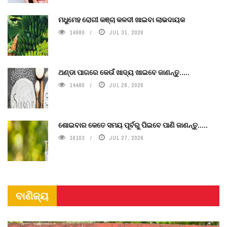
ମଧୁମେହ ରୋଗୀ କଞ୍ଚା କଳଦୀ ଖାଇବା ଲାଭଦାୟକ
14980
JUL 31, 2026
ଥଣ୍ଡା ପାଗରେ କେଉଁ ଖାଦ୍ୟ ଖାଇବେ ଜାଣନ୍ତୁ.....
14480
JUL 28, 2026
ଶୋଇବାର କେତେ ସମୟ ପୂର୍ବରୁ ପିଇବେ ପାଣି ଜାଣନ୍ତୁ.....
16103
JUL 27, 2026
ବାଣିଜ୍ୟ