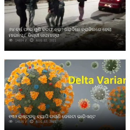
୬୪ ବର୍ଷ ପରେ ପୁଣି ବରଫ ଝଡ଼ : ଖରାଦିନେ ବ୍ରାଜିଲରେ ହେଲା
ମାଇନସ୍ ୮ ଡିଗ୍ରୀ ତାପମାତ୍ରା
14604
AUG 02, 2021
୧୩୨ ରାଷ୍ଟ୍ରକୁ ବ୍ୟାପି ଗଲାଣି ଡେଲଟା ଭାରିଏଣ୍ଟ
14528
AUG 02, 2021