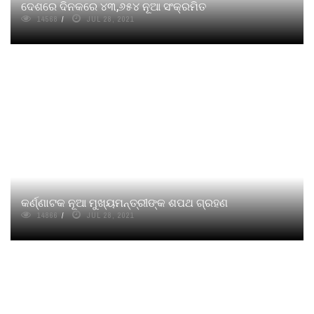
ଦେଶରେ ଦିନକରେ ୪୩,୬୫୪ ନୂଆ ସଂକ୍ରମିତ
14568
JUL 28, 2021
କର୍ଣ୍ଣାଟକ ନୂଆ ମୁଖ୍ୟମନ୍ତ୍ରୀଙ୍କ ଶପଥ ଗ୍ରହଣ
14866
JUL 28, 2021