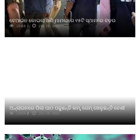
ବେଆଇନ କୋଇଲା ଖଣି ମାମଲାରେ ୧୫ଟି ସ୍ଥାନରେ ଚଢ଼ଉ
15456
JUL 29, 2021
ଅନ୍‌ଲାଇନରେ ପିଲା ପାଠ ପଢୁଛନ୍ତି କମ୍‌, ଗେମ୍ ଖେଳୁଛନ୍ତି ବେଶୀ
13624
JUL 29, 2021