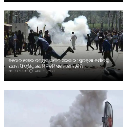
କଠୋର ହେଲେ ଜମ୍ମୁକାଶ୍ମୀର ସରକାର : ସୁରକ୍ଷା କର୍ମୀଙ୍କୁ
ପଥର ଫିଙ୍ଗିଥିଲେ ମିଳିବନି ସରକାରୀ ଚାକିରି
14750
AUG 01, 2021