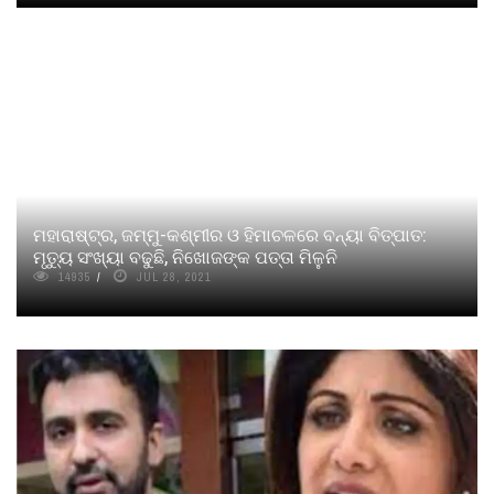
ମହାରାଷ୍ଟ୍ର, ଜମ୍ମୁ-କଶ୍ମୀର ଓ ହିମାଚଳରେ ବନ୍ୟା ବିତ୍ପାତ:
ମୃତ୍ୟୁ ସଂଖ୍ୟା ବଢୁଛି, ନିଖୋଜଙ୍କ ପତ୍ତା ମିଳୁନି
14935
JUL 28, 2021