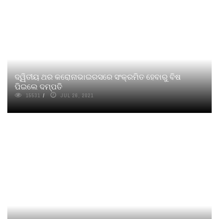
ଦ୍ୱିତୀୟ ଥର କରୋନାଭାଇରସରେ ସଂକ୍ରମିତ ହେବାରୁ ବିଷ
ପିଇଲେ ଦମ୍ପତି
15531
JUL 26, 2021