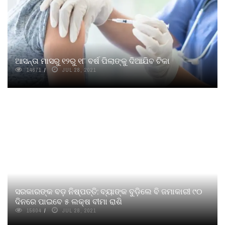
ଆସନ୍ତା ମାସରୁ ୧୨ରୁ ୧୮ ବର୍ଷ ପିଲାଙ୍କୁ ଦିଆଯିବ ଟିକା
14671
JUL 28, 2021
ସରକାରଙ୍କ ବଡ଼ ନିଷ୍ପତ୍ତି: ବ୍ୟାଙ୍କ ବୁଡ଼ିଲେ ବି ଜମାକାରୀ ୯୦
ଦିନରେ ପାଇବେ ୫ ଲକ୍ଷ ବୀମା ରାଶି
15604
JUL 28, 2021