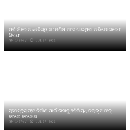
ପର୍ବ ନାଁରେ ଅନ୍ଧବିଶ୍ୱାସ : ମଣିଷ ମାଂସ ଖାଇଥିବା ଅଭିଯୋଗରେ ୮
ଗିରଫ
14264
JUL 27, 2021
ସ୍ପେସ୍‌କ୍ରାଫ୍ଟ ନିର୍ମାଣ ପାଇଁ ନାସାକୁ ୨ବିଲିୟନ୍‌ ଡଲାର୍‌ ଅଫର୍‌
ଦେଲେ ବେଜୋସ
14274
JUL 27, 2021