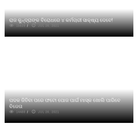
ରାଜ କୁନ୍ଦ୍ରାଙ୍କ ବିରୋଧରେ ୪ କର୍ମଚାରୀ ସାକ୍ଷ୍ୟ ଦେବେ!
15629
JUL 26, 2021
ପଦକ ଜିତିବା ପରେ ଫଟୋ ପୋଜ ପାଇଁ ମାସ୍କ ଖୋଲି ପାରିବେ
ବିଜେତା
14488
JUL 26, 2021