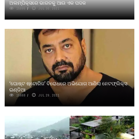
ଅଲମ୍ପିକ୍ସରେ ଭାରତକୁ ଆଉ ଏକ ପଦକ
15895
JUL 30, 2021
‘ଘୋଷ୍ଟ ଷ୍ଟୋରିଜ’ ବିରୋଧରେ ଅଭିଯୋଗ ଆଣିଲା ନେଟଫ୍ଲିକ୍ସ
ଇଣ୍ଡିଆ
15668
JUL 29, 2021