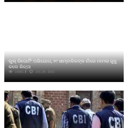
ଭୁଲ୍ ରିପୋର୍ଟିଂ ଅଭିଯୋଗ, ୨୯ ସାମ୍ବାକିକଙ୍କ ନାଁରେ ମାମଲା ରୁଜୁ
କଲେ ଶିଳ୍ପା
14381
JUL 29, 2021