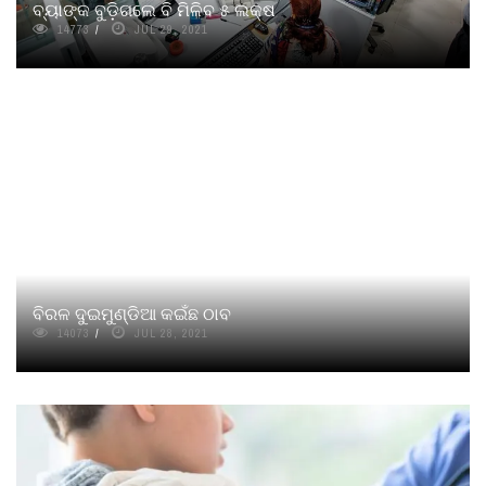
ବ୍ୟାଙ୍କ ବୁଡ଼ିଗଲେ ବି ମିଳିବ ୫ ଲକ୍ଷ
14773
JUL 29, 2021
ବିରଳ ଦୁଇମୁଣ୍ଡିଆ କଇଁଛ ଠାବ
14073
JUL 28, 2021