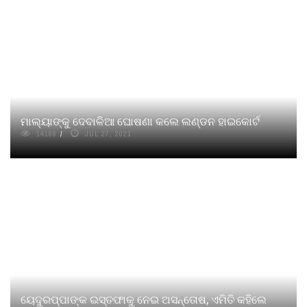
ମାଲ୍ୟାଙ୍କୁ ଦେବାଳିଆ ଘୋଷଣା କଲେ ଲଣ୍ଡନ ହାଇକୋର୍ଟ
14186
JUL 27, 2021
ୟେଦୁରପ୍ପାଙ୍କ ଇସ୍ତଫାକୁ ନେଇ ଅସନ୍ତୋଷ, ଏମିତି କହିଲେ