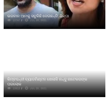
ଭଗବାନ ଆମକୁ ସବୁକିଛି ଦେଇଛନ୍ତି: ଶିଳ୍ପା
13747
JUL 28, 2021
କିମ୍ବଦନ୍ତୀ ବ୍ୟାଡମିଣ୍ଟନ ଖେଳାଳି ନନ୍ଦୁ ନାଟେକରଙ୍କ
ପରଲୋକ
13813
JUL 28, 2021