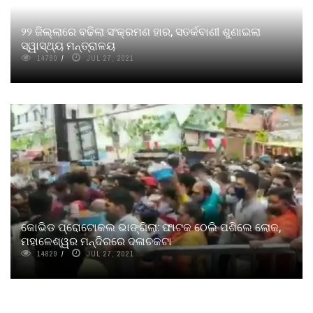
୨୨ ଜିଲ୍ଲାରେ ବଢିଲା ସଂକ୍ରମଣ ହାର, ସତର୍କବାଣୀ ଶୁଣାଇଲା
ସ୍ୱାସ୍ଥ୍ୟ ମନ୍ତ୍ରାଳୟ
14780
JUL 27, 2021
କୋଭିଡ ପ୍ରୋଟୋକଲ ଭାଙ୍ଗିଲା: ଫାଟକ ଠେଲି ପଶିଲେ ଲୋକ,
ମହାଳେଶ୍ୱର ମନ୍ଦିରରେ ଦଳାଚକଟା
14829
JUL 27, 2021