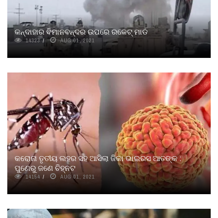
କନ୍ଦାହାର ବିମାନବନ୍ଦର ଉପରେ ରକେଟ୍ ମାଡ
14323
AUG 01, 2021
କରୋନା ତୃତୀୟ ଲହର ସହ ଆସିଲା ଜିକା ଭାଇରସ ଆତଙ୍କ :
ପୁଣେରୁ ଜଣେ ଚିହ୍ନଟ
14154
AUG 01, 2021