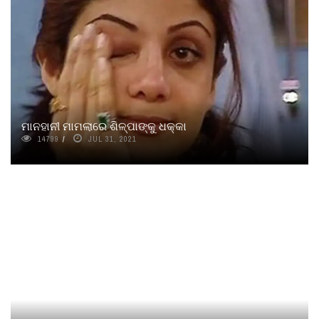
ମାନହାନୀ ମାମଲାରେ ଶିଳ୍ପାଙ୍କୁ ଧକ୍କା
14799
JUL 31, 2021