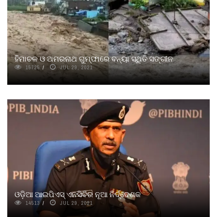
ହିମାଚଳ ଓ ଅମରନାଥ ଗୁମ୍ଫାରେ ବନ୍ୟା ସ୍ଥିତି ସଙ୍ଗୀନ
15725
JUL 29, 2021
ଓଡ଼ିଆ ଆଇପିଏସ୍ ଏନସିବିର ନୂଆ ନିର୍ଦ୍ଦେଶକ
14513
JUL 29, 2021