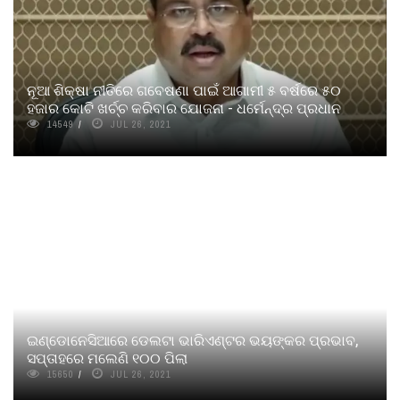
ନୂଆ ଶିକ୍ଷା ନୀତିରେ ଗବେଷଣା ପାଇଁ ଆଗାମୀ ୫ ବର୍ଷରେ ୫୦
ହଜାର କୋଟି ଖର୍ଚ୍ଚ କରିବାର ଯୋଜନା - ଧର୍ମେନ୍ଦ୍ର ପ୍ରଧାନ
14549
JUL 26, 2021
ଇଣ୍ଡୋନେସିଆରେ ଡେଲଟା ଭାରିଏଣ୍ଟର ଭୟଙ୍କର ପ୍ରଭାବ,
ସପ୍ତାହରେ ମଲେଣି ୧୦୦ ପିଲା
15650
JUL 26, 2021