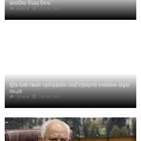
କାରଗିଲ ବିଜୟ ଦିବସ
15084
JUL 26, 2021
ନୂଆ ଚାଷୀ ଆଇନ ପ୍ରତ୍ୟାହାର ପାଇଁ ଟ୍ରାକ୍ଟର ଚଳାଇଲେ ରାହୁଲ
ଗାନ୍ଧୀ
15344
JUL 26, 2021