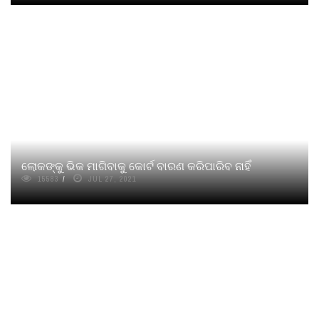
ଲୋକଙ୍କୁ ଭିକ ମାଗିବାକୁ କୋର୍ଟ ବାରଣ କରିପାରିବ ନାହିଁ
15583
JUL 27, 2021