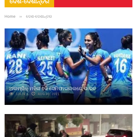
ଦେଶ-ଦେଶାନ୍ତର
Home
››
ଦେଶ-ଦେଶାନ୍ତର
ଅଲମ୍ପିକ୍‌ ମହିଳା ହକି ସେମିଫାଇନାଲରେ ଭାରତ
13574
AUG 02, 2021