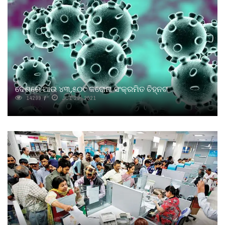
ଦେଶରେ ଆଉ ୪୩,୫୦୯ କରୋନା ସଂକ୍ରମିତ ଚିହ୍ନଟ
14299
JUL 29, 2021