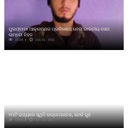
ପୁଲଓ୍ବାମା ଆକ୍ରମଣର ପ୍ରତିଶୋଧ ନେଲା ଭାରତୀୟ ସେନା:
ଲାମ୍ବୋ ନିହତ
15185
JUL 31, 2021
୧୦ଟି ରାଜ୍ୟରେ ସ୍ଥିତି ଉଦ୍‌ବେଗଜନକ, ସତର୍କ ରୁହ
14015
JUL 31, 2021