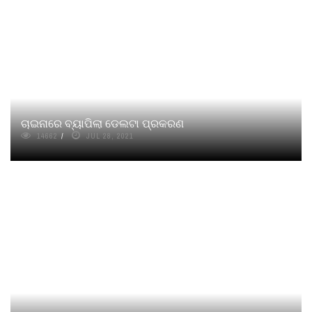
ଚାଇନାରେ ବ୍ୟାପିଲା ଡେଲଟା ପ୍ରକରଣ
14662
JUL 28, 2021