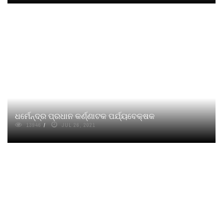
ଧର୍ମେନ୍ଦ୍ର ପ୍ରଧାନ କର୍ଣ୍ଣାଟକ ପର୍ଯ୍ୟବେକ୍ଷକ
13946
JUL 26, 2021