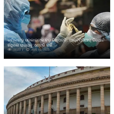
ତାମିଲନାଡୁ ସରକାରଙ୍କ ବଡ଼ ନିଷ୍ପତ୍ତି : ଆର୍‌ଟିପିସିଆର୍ ରିପୋର୍ଟ
ନଥିଲେ ରାଜ୍ୟକୁ ଏଣ୍ଟ୍ରି ନାହିଁ
15132
AUG 01, 2021