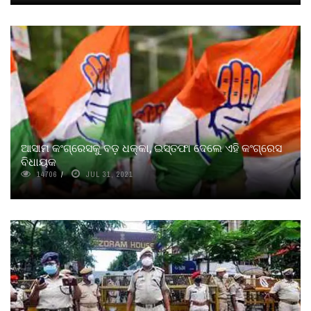
ଆସାମ କଂଗ୍ରେସକୁ ବଡ଼ ଧକ୍କା, ଇସ୍ତଫା ଦେଲେ ଏହି କଂଗ୍ରେସ
ବିଧାୟକ
14706
JUL 31, 2021