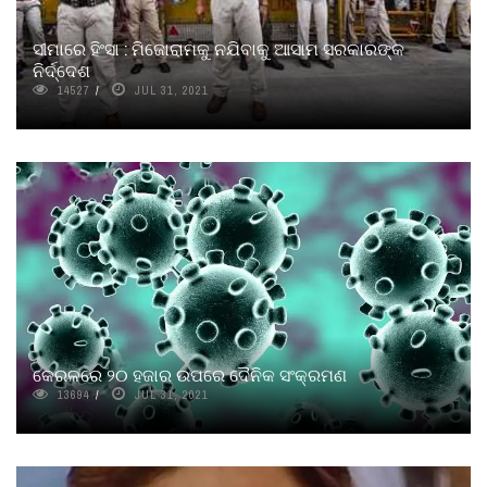
ସୀମାରେ ହିଂସା : ମିଜୋରାମକୁ ନଯିବାକୁ ଆସାମ ସରକାରଙ୍କ
ନିର୍ଦ୍ଦେଶ
14527
JUL 31, 2021
କେରଳରେ ୨୦ ହଜାର ଉପରେ ଦୈନିକ ସଂକ୍ରମଣ
13694
JUL 31, 2021