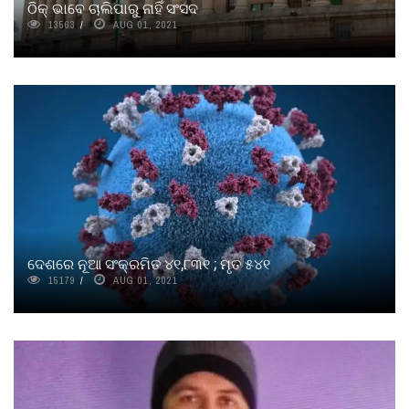
ଠିକ୍‌ ଭାବେ ଚାଲିପାରୁ ନାହିଁ ସଂସଦ
13563
AUG 01, 2021
ଦେଶରେ ନୂଆ ସଂକ୍ରମିତ ୪୧,୮୩୧ ; ମୃତ ୫୪୧
15179
AUG 01, 2021