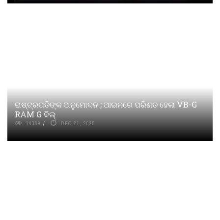
ରାଷ୍ଟ୍ରପତିଙ୍କ ଅନୁମୋଦନ ; ଆଇନରେ ପରିଣତ ହେଲା VB-G
RAM G ବିଲ୍‌
14389
DEC 21, 2025