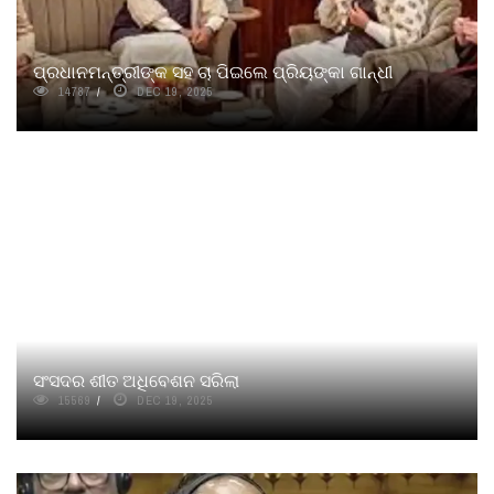
ପ୍ରଧାନମନ୍ତ୍ରୀଙ୍କ ସହ ଚା ପିଇଲେ ପ୍ରିୟଙ୍କା ଗାନ୍ଧୀ
14787
DEC 19, 2025
ସଂସଦର ଶୀତ ଅଧିବେଶନ ସରିଲା
15569
DEC 19, 2025