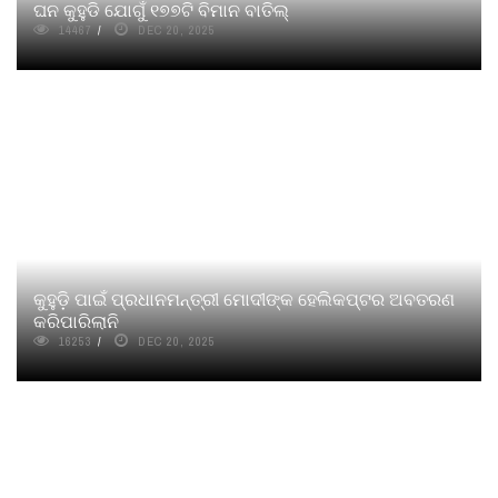
ଘନ କୁହୁଡି ଯୋଗୁଁ ୧୭୭ଟି ବିମାନ ବାତିଲ୍
14467
DEC 20, 2025
କୁହୁଡ଼ି ପାଇଁ ପ୍ରଧାନମନ୍ତ୍ରୀ ମୋଦୀଙ୍କ ହେଲିକପ୍ଟର ଅବତରଣ
କରିପାରିଲାନି
16253
DEC 20, 2025