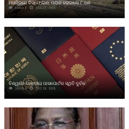
ମସଜିଦରେ ବିସ୍ଫୋରଣ: ପ୍ରାଣ ହରାଇଲେ ୮ ଜଣ
14962
DEC 27, 2025
ବିଶ୍ୱରେ ଭାରତୀୟ ପାସପୋର୍ଟର ସ୍ଥିତି ଦୁର୍ବଳ
16014
DEC 26, 2025