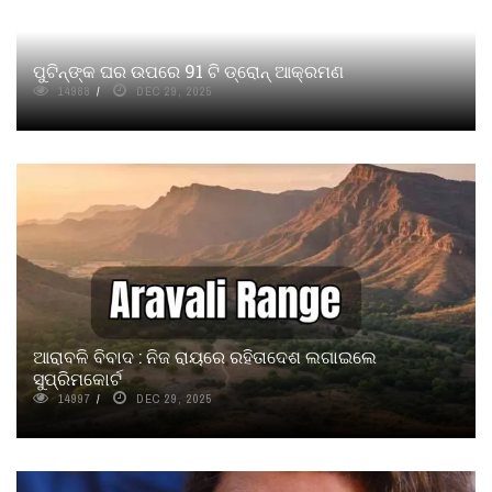
ପୁଟିନ୍‌ଙ୍କ ଘର ଉପରେ 91 ଟି ଡ୍ରୋନ୍‌ ଆକ୍ରମଣ
14988
DEC 29, 2025
ଆରାବଳି ବିବାଦ : ନିଜ ରାୟରେ ରହିତାଦେଶ ଲଗାଇଲେ
ସୁପ୍ରିମକୋର୍ଟ
14997
DEC 29, 2025