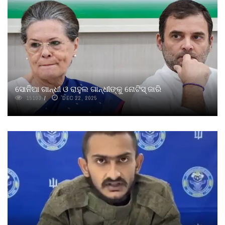
ସୋନିଆ ଗାନ୍ଧୀ ଓ ରାହୁଲ ଗାନ୍ଧୀଙ୍କୁ ନୋଟିସ୍‌ ଜାରି
15103
DEC 22, 2025