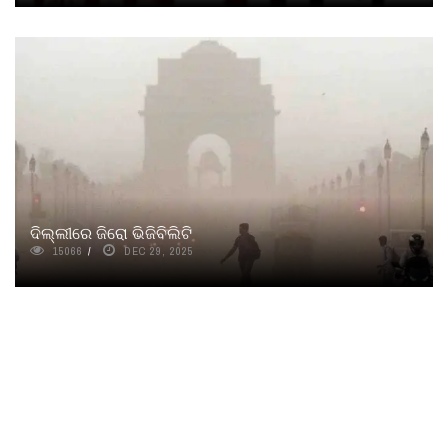
ଦିଲ୍ଲୀରେ ଜିରୋ ଭିଜିବିଲିଟି
15066
DEC 29, 2025