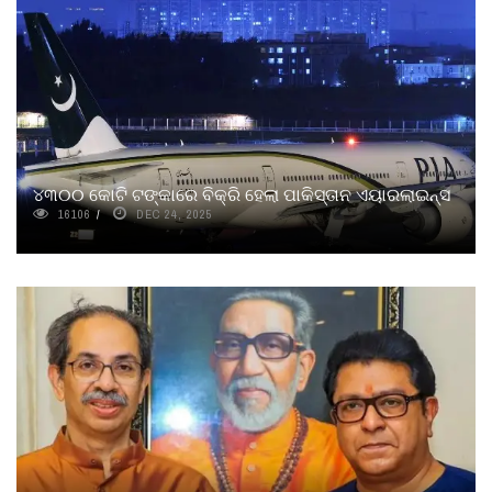
୪୩୦୦ କୋଟି ଟଙ୍କାରେ ବିକ୍ରି ହେଲା ପାକିସ୍ତାନ ଏୟାରଲାଇନ୍ସ
16106
DEC 24, 2025