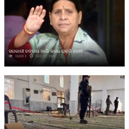
ସରକାରୀ ବଙ୍ଗଳା ଖାଲି କଲେ ରାବ୍ରି ଦେବୀ
15938
DEC 27, 2025