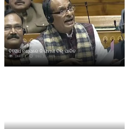
ବିରୋଧ ମଧ୍ୟରେ ଜି ରାମଜୀ ବିଲ୍ ପାରିତ
14411
DEC 18, 2025