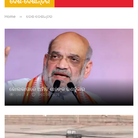
ଦେଶ-ଦେଶାନ୍ତର
Home
››
ଦେଶ-ଦେଶାନ୍ତର
କୋଲକାତାରେ ଅମିତ ଶାହଙ୍କ ରଣହୁଁକାର
14917
DEC 30, 2025