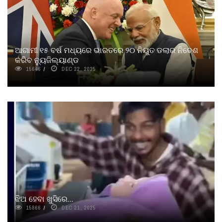
ଆଗାମୀ ୧୫ ବର୍ଷ ମଧ୍ୟରେ ଭାରତରେ ୨୦ ନିୟୁତ ଡଲାର ନିବେଶ
କରିବ ନ୍ୟୁଜିଲ୍ୟାଣ୍ଡ
15646
DEC 22, 2025
ଝିଅ ହେବା ଖୁସିରେ...
15866
DEC 21, 2025