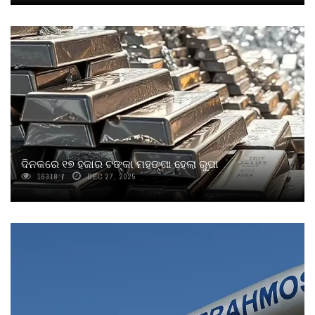
ଦିନକରେ ୧୭ ହଜାର ଟଙ୍କା ମହଙ୍ଗା ହେଲା ରୁପା
16318
DEC 27, 2025