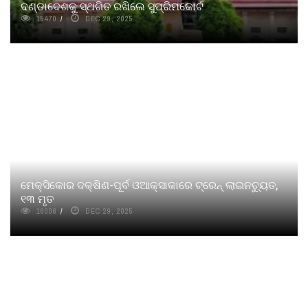
ଦଣ୍ଡାଦେଶକୁ ସ୍ଥଗିତ ରଖିଲେ ସୁପ୍ରିମକୋର୍ଟ
15470
DEC 29, 2025
ମେକ୍ସିକୋର ଦକ୍ଷିଣ-ପୂର୍ବ ଓଆକ୍ସାକାରେ ଟ୍ରେନ୍ ଲାଇନଚ୍ୟୁତ,
୧୩ ମୃତ
16006
DEC 29, 2025