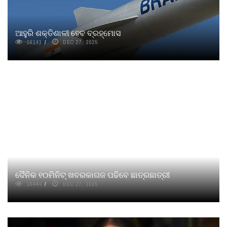
ଆହୁରି ଶକ୍ତିଶାଳୀ ହେବ ବ୍ରହ୍ମୋସ
16141
DEC 27, 2025
ଦୈନିକ ୧୦ମିନିଟ୍ ଖବରକାଗଜ ପଢିବେ ଛାତ୍ରଛାତ୍ରୀ
16444
DEC 27, 2025