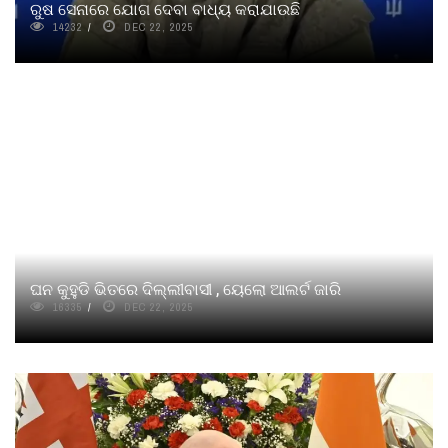
ରୁଷ ସେନାରେ ଯୋଗ ଦେବା ବାଧ୍ୟ କରାଯାଉଛି
14232
DEC 22, 2025
ଘନ କୁହୁଡି ଭିତରେ ଦିଲ୍ଲୀବାସୀ , ୟେଲୋ ଆଲର୍ଟ ଜାରି
16335
DEC 22, 2025