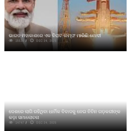
ଭାରତ ମହାକାଶରେ ଏକ ବିରାଟ ଲମ୍ଫ ମାରିଛି: ମୋଦୀ
15536
DEC 24, 2025
ଦେଶରେ ଲାଗି ରହିଥିବା ଧାର୍ମିକ ବିବାଦକୁ ନେଇ ନିତିନ ଗଡ଼କରୀଙ୍କ
କଡ଼ା ସମାଲୋଚନା
14747
DEC 24, 2025