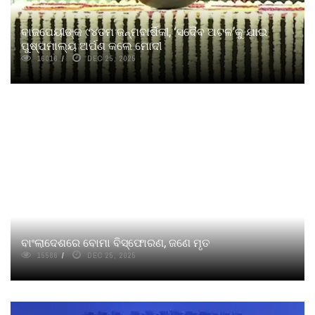
ବାଜପେୟୀଙ୍କ ୯୪ତମ ଜନ୍ମବାର୍ଷିକୀ, ‘ସଦୈବ ଅଟଳ’କୁ ଯାଇ
ପୁଷ୍ପମାଲ୍ୟ ଅର୍ପଣ କଲେ ମୋଦୀ
16016
DEC 25, 2025
ବାଂଲାଦେଶରେ ବୋମା ବିସ୍ଫୋରଣ, ଜଣେ ମୃତ
15586
DEC 25, 2025