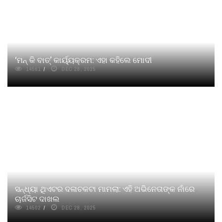
‘ମନ୍‍ କି ବାତ୍‍’ କାର୍ୟ୍ୟକ୍ରମ: ଏହା କହିଲେ ମୋଦୀ
14561
DEC 28, 2025
ସନ୍ଧ୍ୟା ଥିଏଟର ଦଳାଚକଟା ମାମଲା: ଏହି ଅଭିନେତାଙ୍କ ନାଁରେ
ଚାର୍ଜସିଟ ଦାଖଲ
14502
DEC 28, 2025