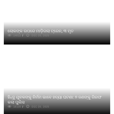
ଲୋକଙ୍କ ଉପରେ ମାଡ଼ିଗଲା ଟ୍ରେନ, ୩ ମୃତ
14812
DEC 20, 2025
ହିନ୍ଦୁ ଯୁବକଙ୍କୁ ନିର୍ମମ ଭାବେ ହତ୍ୟା ଘଟଣା: ୭ ଜଣଙ୍କୁ ଗିରଫ
କଲା ପୁଲିସ
16130
DEC 20, 2025