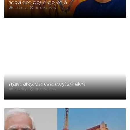
୨୦ବର୍ଷ ପରେ ଉଦ୍ଧବ-ରାଜ୍ ଏକାଠି
15291
DEC 24, 2025
ମ୍ୟାଗି, ପାସ୍ତା ପିଜା ନେଲା ଛାତ୍ରୀଙ୍କ ଜୀବନ
15478
DEC 24, 2025