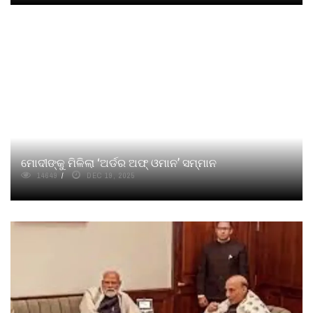
ମୋଦୀଙ୍କୁ ମିଳିଲା ‘ଅର୍ଡର ଅଫ୍ ଓମାନ’ ସମ୍ମାନ
14649
DEC 19, 2025