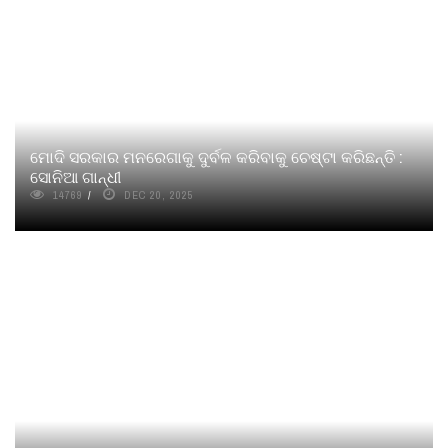
ମୋଦି ସରକାର ମନରେଗାକୁ ଦୁର୍ବଳ କରିବାକୁ ଚେଷ୍ଟା କରିଛନ୍ତି :
ସୋନିଆ ଗାନ୍ଧୀ
14769
DEC 20, 2025