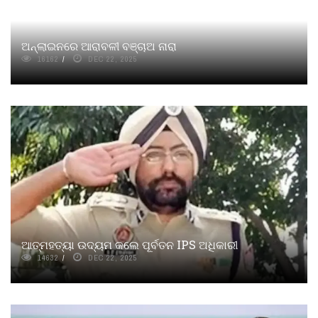
ଅନ୍‌ଲାଇନରେ ଆରାବଳୀ ବଞ୍ଚାଅ ନାରା
16162
DEC 22, 2025
ଆତ୍ମହତ୍ୟା ଉଦ୍ୟମ କଲେ ପୂର୍ବତନ IPS ଅଧିକାରୀ
14632
DEC 22, 2025