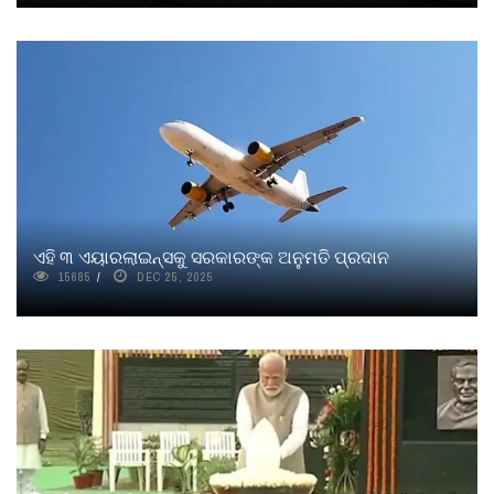
ଏହି ୩ ଏୟାରଲାଇନ୍ସକୁ ସରକାରଙ୍କ ଅନୁମତି ପ୍ରଦାନ
15685
DEC 25, 2025