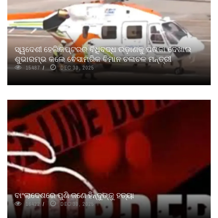
ସ୍ୱଦେଶୀ ହେଲିକପ୍ଟରର ବିଧିବଦ୍ଧ ଉଡ଼ାଣକୁ ପତାକା ଦେଖାଇ
ଶୁଭାରମ୍ଭ କଲେ ବେସାମରିକ ବିମାନ ଚଳାଚଳ ମନ୍ତ୍ରୀ
15487
DEC 30, 2025
ବାଂଲାଦେଶରେ ପୁଣି ଜଣେ ହିନ୍ଦୁଙ୍କୁ ହତ୍ୟା
16422
DEC 30, 2025