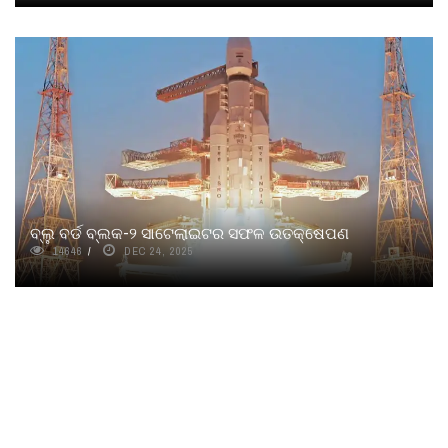
ବ୍ଲୁ ବର୍ଡ ବ୍ଲକ-୨ ସାଟେଲାଇଟର ସଫଳ ଉତକ୍ଷେପଣ
14646
DEC 24, 2025