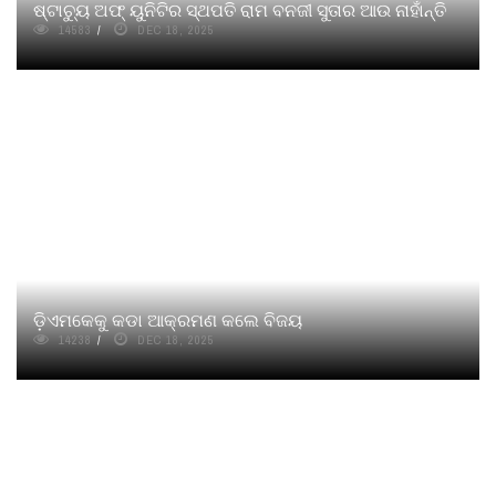
ଷ୍ଟାଚ୍ୟୁ ଅଫ୍ ୟୁନିଟିର ସ୍ଥପତି ରାମ ବନଜୀ ସୁତାର ଆଉ ନାହାଁନ୍ତି
14583
DEC 18, 2025
ଡ଼ିଏମକେକୁ କଡା ଆକ୍ରମଣ କଲେ ବିଜୟ
14238
DEC 18, 2025