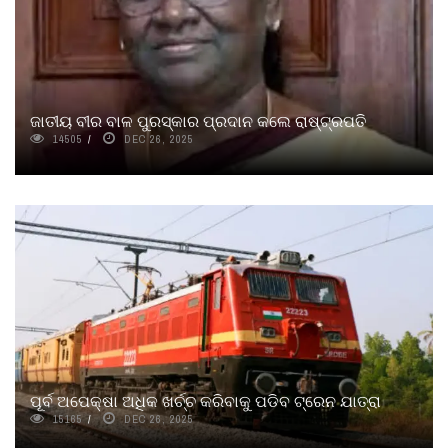
ଜାତୀୟ ବୀର ବାଳ ପୁରସ୍କାର ପ୍ରଦାନ କଲେ ରାଷ୍ଟ୍ରପତି
14505
DEC 26, 2025
ପୂର୍ବ ଅପେକ୍ଷା ଅଧିକ ଖର୍ଚ୍ଚ କରିବାକୁ ପଡିବ ଟ୍ରେନ ଯାତ୍ରା
15165
DEC 26, 2025