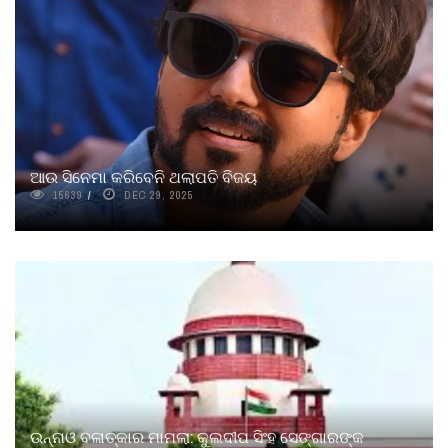
ଆଉ ସିନେମା କରିବେନି ଥଲାପତି ବିଜୟ
15639
DEC 29, 2025
ଉନ୍ନାଓ ବଳାତ୍କାର ମାମଲା: କୁଲଦୀପ ସିଂହ ସେଙ୍ଗାରଙ୍କ