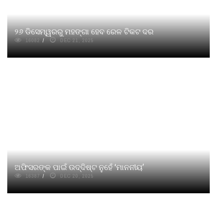
୨୬ ଡିସେମ୍ୱରରୁ ମହଙ୍ଗା ହେବ ରେଳ ଟିକଟ ଦର
16082
DEC 21, 2025
ଅଫିସରଙ୍କ ପାଇଁ ଉଦ୍ଦିଷ୍ଟ ନୁହେଁ ‘ମାନନୀୟ’
16387
DEC 20, 2025