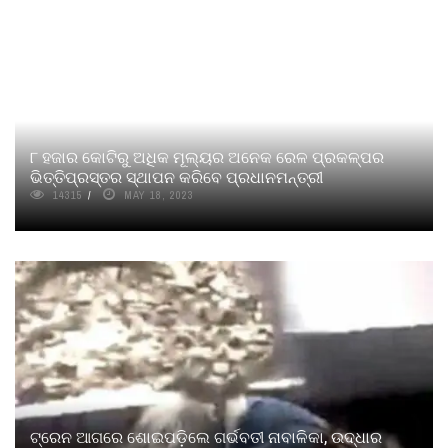
୮ ହଜାର କୋଟିରୁ ଅଧିକ ମୂଲ୍ୟର ଅନେକ ରେଳ ପ୍ରକଳ୍ପର
ଭିତ୍ତିପ୍ରସ୍ତର ସ୍ଥାପନ କରିବେ ପ୍ରଧାନମନ୍ତ୍ରୀ
14315
MAY 18, 2023
ଟ୍ରେନ ଆଗରେ ଶୋଇପଡ଼ିଲେ ଗର୍ଭବତୀ ନାବାଳିକା, ଉଦ୍ଧାର