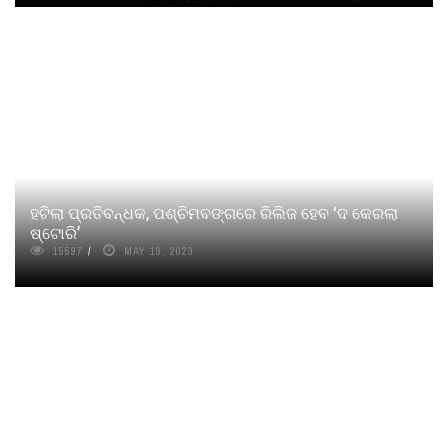
ହଟିଲା ପ୍ରତିବନ୍ଧକ, ପଶ୍ଚିମବଙ୍ଗରେ ରିଲିଜ ହେବ ‘ଦ କେରଲା
ଷ୍ଟୋରି’
15597
MAY 18, 2023