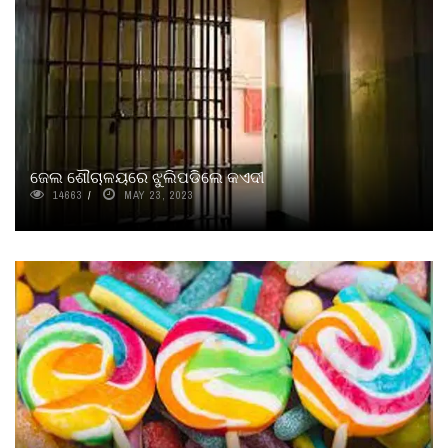
ଜେଲ ଶୌଚାଳୟରେ ଝୁଲିପଡିଲେ କଏଦୀ
14663
MAY 23, 2023