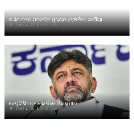
କର୍ଣ୍ଣାଟକର ପରବର୍ତ୍ତୀ ମୁଖ୍ୟମନ୍ତ୍ରୀ ସିଦ୍ଧରମୈୟା
16067
MAY 18, 2023
ଡେପୁଟି ସିଏମ୍‌ ହେବେ ଡିକେ ଶିବ କୁମାର
15468
MAY 18, 2023