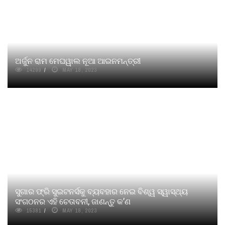
ଅର୍ଜୁନ ରାମ ମେଘୱାଲ ନୂଆ ଆଇନମନ୍ତ୍ରୀ
14299
MAY 18, 2023
ସୁଗାର ଫ୍ରି ସୁଇଟନର୍ସକୁ ବ୍ୟବହାର ନେଇ ବିଶ୍ୱ ସ୍ୱାସ୍ଥ୍ୟ
ସଂଗଠନର ଏହି ଚେତାବନୀ, ଜାଣନ୍ତୁ କ’ଣ
15381
MAY 18, 2023