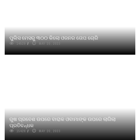
ପୁଲିସ ମେସରୁ ୩୦୦ କିଲୋ ଓଜନର ତୋପ ଚୋରି
14529
MAY 20, 2023
ରୁଷ ପ୍ରବେଶ ଉପରେ ବାରାକ ଓବାମାଙ୍କ ଉପରେ ଲାଗିଲା
ପ୍ରତିବନ୍ଧକ
15426
MAY 20, 2023