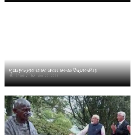
ମୁଖ୍ୟମନ୍ତ୍ରୀ ଭାବେ ଶପଥ ନେଲେ ସିଦ୍ଦରମୈୟା
14499
MAY 20, 2023