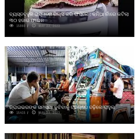
ବ୍ୟସ୍ତବହୁଳ ରାସ୍ତାରେ ରିଲ୍ସ କରି ଫସିଲେ : କନିଆ ନାଁରେ କଟିଲା
୩୦ ହଜାର ଫାଇନ
15860
MAY 23, 2023
ଡ୍ରାଇଭରଙ୍କ ସମସ୍ୟା ବୁଝିବାକୁ ଟ୍ରକ୍‌ରେ ଚଢ଼ିଲେ ରାହୁଲ
15415
MAY 23, 2023