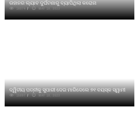
ଉହାନର ଲ୍ୟାବ ଦୁର୍ଘଟଣାରୁ ବ୍ୟାପିଥିଲା କରୋନା
16074
MAY 18, 2023
ଦ୍ୱିତୀୟ ପତ୍ନୀକୁ ସୁପାରୀ ଦେଇ ମାରିଦେଲେ ୭୧ ବୟସ୍କ ସ୍ୱାମୀ
15897
MAY 18, 2023