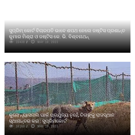
ସୁପ୍ରିମ୍‌ କୋର୍ଟ ବିଚାରପତି ଭାବେ ଶପଥ ନେଲେ ଜଷ୍ଟିସ ପ୍ରଶାନ୍ତ
କୁମାର ମିଶ୍ରା ଓ ଜଷ୍ଟିସ କେ. ଭି. ବିଶ୍ବନାଥନ୍‌
15438
MAY 19, 2023
କୁନୋ ନ୍ୟାସନାଲ ପାର୍କ ପ୍ରଯୁଜ୍ୟ ନୁହେଁ, ଚିତାଙ୍କୁ ରାଜସ୍ଥାନ
ସ୍ଥାନାନ୍ତର କର : ସୁପ୍ରିମକୋର୍ଟ
16169
MAY 19, 2023