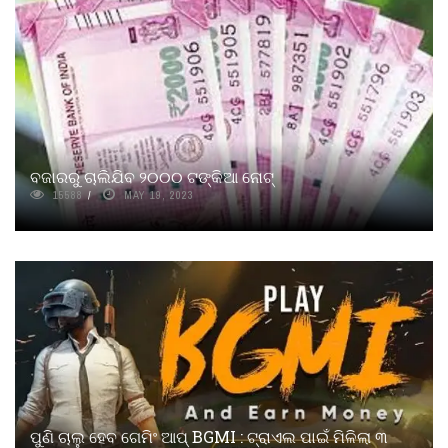
ବଜାରରୁ ଚାଲିଯିବ ୨୦୦୦ ଟଙ୍କିଆ ନୋଟ୍
15588
MAY 19, 2023
ପୁଣି ଚାଲୁ ହେବ ଗେମିଂ ଆପ୍‌ BGMI : ଟ୍ରାଏଲ ପାଇଁ ମିଳିଲା ୩