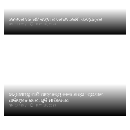
ଜେଲରେ ରହି ରହି କଙ୍ଗାଳ ହୋଇଗଲେଣି ସତ୍ୟେନ୍ଦ୍ର
16122
MAY 18, 2023
ବାନ୍ଧବୀଙ୍କୁ ମାରି ଆତ୍ମହତ୍ୟ କଲେ ଛାତ୍ର : ପ୍ରଥମେ
ଆଲିଙ୍ଗନ କଲେ, ଗୁଳି ମାରିଦେଲେ
14449
MAY 18, 2023