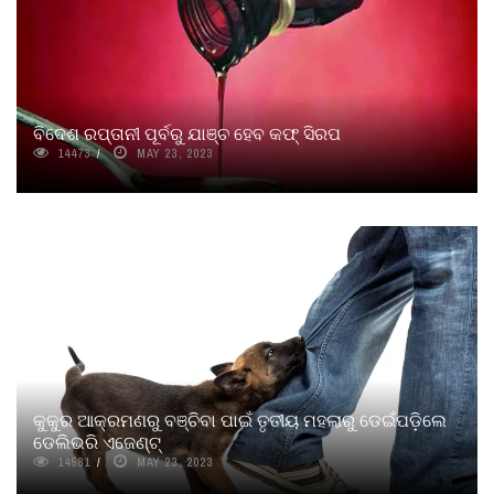
ବିଦେଶ ରପ୍ତାନୀ ପୂର୍ବରୁ ଯାଞ୍ଚ ହେବ କଫ୍ ସିରପ
14473
MAY 23, 2023
କୁକୁର ଆକ୍ରମଣରୁ ବଞ୍ଚିବା ପାଇଁ ତୃତୀୟ ମହଲାରୁ ଡେଇଁପଡ଼ିଲେ
ଡେଲିଭରି ଏଜେଣ୍ଟ୍‌
14581
MAY 23, 2023