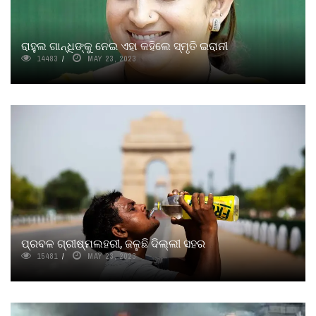
ରାହୁଲ ଗାନ୍ଧିଙ୍କୁ ନେଇ ଏହା କହିଲେ ସ୍ମୃତି ଇରାନୀ
14483
MAY 23, 2023
ପ୍ରବଳ ଗ୍ରୀଷ୍ମଲହରୀ, ଜଳୁଛି ଦିଲ୍ଲୀ ସହର
15481
MAY 23, 2023