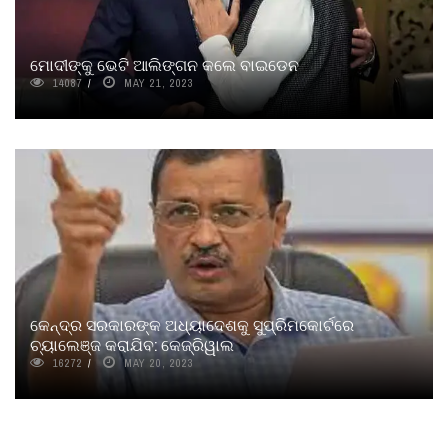
ମୋଦୀଙ୍କୁ ଭେଟି ଆଲିଙ୍ଗନ କଲେ ବାଇଡେନ
14087
MAY 21, 2023
କେନ୍ଦ୍ର ସରକାରଙ୍କ ଅଧ୍ୟାଦେଶକୁ ସୁପ୍ରିମକୋର୍ଟରେ
ଚ୍ୟାଲେଞ୍ଜ କରାଯିବ: କେଜ୍ରିୱାଲ
16272
MAY 20, 2023