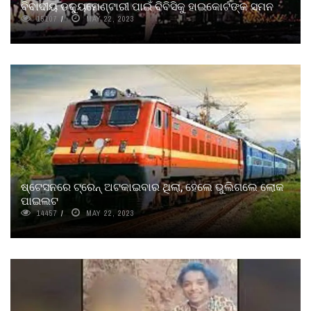
ବିବାଦୀୟ ଡକ୍ୟୁମେଣ୍ଟାରୀ ପାଇଁ ବିବିସିକୁ ହାଇକୋର୍ଟଙ୍କ ସମନ
15107
MAY 22, 2023
ଷ୍ଟେସନରେ ଟ୍ରେନ୍ ଅଟକାଇବାର ଥିଲା, ହେଲେ ଭୁଲିଗଲେ ଲୋକ
ପାଇଲଟ
14457
MAY 22, 2023