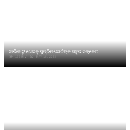
ଜାଲିକାଟୁ ଖେଳକୁ ସୁପ୍ରିମକୋର୍ଟଙ୍କ ସବୁଜ ସଙ୍କେତ
13985
MAY 18, 2023