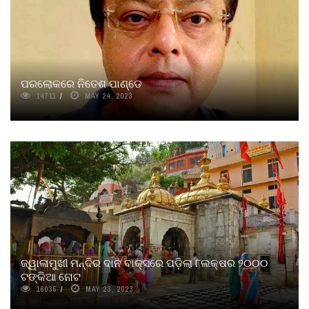
ପରଲୋକରେ ନିତେଶ ପାଣ୍ଡେ
14711
MAY 24, 2023
ଜ୍ୱାଳାମୁଖୀ ମନ୍ଦିର ଦାନ ବାକ୍ସରେ ପଡ଼ିଲା ୮ଲକ୍ଷର ୨୦୦୦
ଟଙ୍କିଆ ନୋଟ
16035
MAY 23, 2023