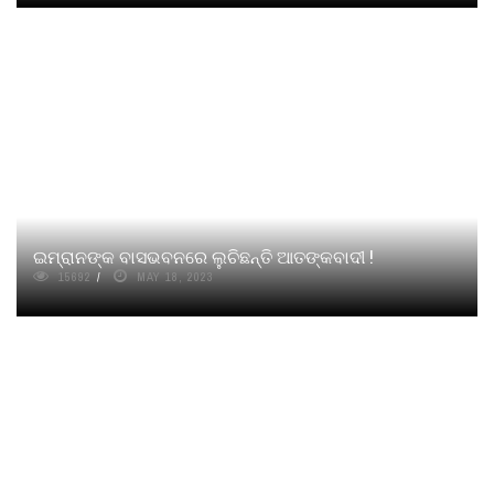
ଇମ୍ରାନଙ୍କ ବାସଭବନରେ ଲୁଚିଛନ୍ତି ଆତଙ୍କବାଦୀ !
15692
MAY 18, 2023