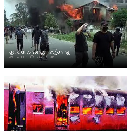
ପୁଣି ଅଶାନ୍ତ ମଣିପୁର, କର୍ଫ୍ୟୁ ଲାଗୁ
14319
MAY 22, 2023