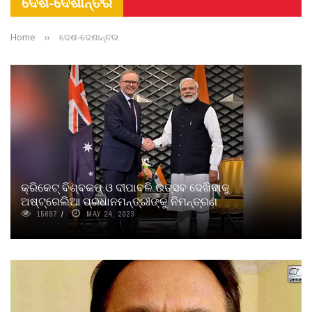
ଦେଶ-ଦେଶାନ୍ତର
Home
››
ଦେଶ-ଦେଶାନ୍ତର
କ୍ରିକେଟ୍‌ ବିଶ୍ବକପ୍‌ ଓ ଦୀପାବଳି ଉତ୍ସବ ଦେଖିବାକୁ
ଅଷ୍ଟ୍ରେଲିଆ ପ୍ରଧାନମନ୍ତ୍ରୀଙ୍କୁ ନିମନ୍ତ୍ରଣ
15697
MAY 24, 2023