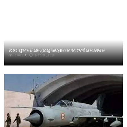
୨୦୦ ଫୁଟ୍ ବୋରୱେଲରୁ ଉଦ୍ଧାର ହେଲା ୯ବର୍ଷର ନାବାଳକ
16056
MAY 20, 2023