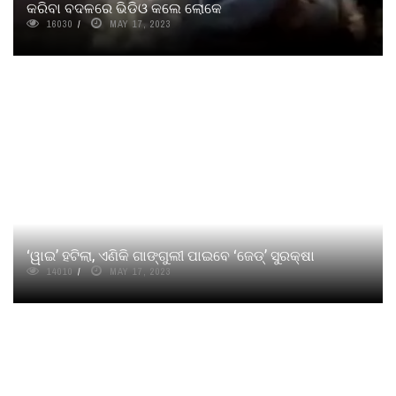
କରିବା ବଦଳରେ ଭିଡିଓ କଲେ ଲୋକେ
16030
MAY 17, 2023
‘ୱାଇ’ ହଟିଲା, ଏଣିକି ଗାଙ୍ଗୁଲୀ ପାଇବେ ‘ଜେଡ୍‌’ ସୁରକ୍ଷା
14010
MAY 17, 2023