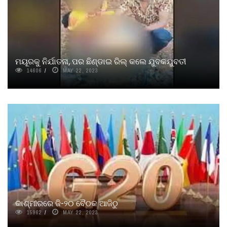
ମୟୂରକୁ ନିର୍ଯାତନା, ପର ଛିଣ୍ଡାଇ ରିଲ୍ କଲେ ଯୁବକଯୁବତୀ
14606
MAY 22, 2023
କାଶ୍ମୀରରେ ଜି-୨୦ ବୈଠକ ଆଜିଠୁ
15962
MAY 22, 2023