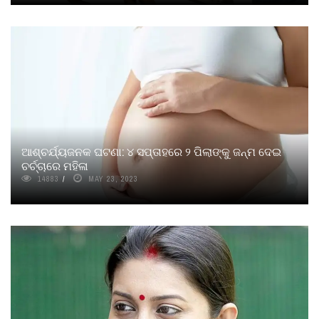
ଆଶ୍ଚର୍ଯ୍ୟଜନକ ଘଟଣା: ୪ ସପ୍ତାହରେ ୨ ପିଲାଙ୍କୁ ଜନ୍ମ ଦେଇ
ଚର୍ଚ୍ଚାରେ ମହିଳା
14883
MAY 23, 2023