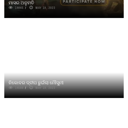
ମାସର ଅନୁମତି
14665
MAY 19, 2023
ନିକୋବର ଦ୍ବୀପ ଛୁଇଁଲା ମୌସୁମୀ
14588
MAY 19, 2023