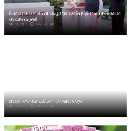
ହିରୋସୀମାରେ ମହାତ୍ମା ଗାନ୍ଧିଙ୍କ ପ୍ରତିମୂର୍ତ୍ତି ଉନ୍ମୋଚନ କଲେ
ପ୍ରଧାନମନ୍ତ୍ରୀ
15303
MAY 20, 2023
ଥରକେ ବଦଳାଇ ପାରିବେ ୨୦ ହଜାର ଟଙ୍କା
16145
MAY 20, 2023