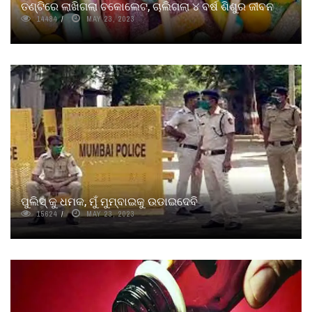
ତଣ୍ଟିରେ ଲାଖିଗଲା ଚକୋଲେଟ, ଚାଲିଗଲା ୪ ବର୍ଷ ଶିଶୁର ଜୀବନ
14484
MAY 23, 2023
ପୁଲିସ୍ କୁ ଧମକ, ମୁଁ ମୁମ୍ବାଇକୁ ଉଡାଇଦେବି
15624
MAY 23, 2023