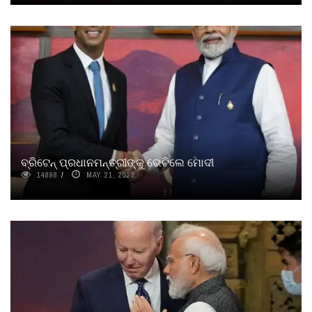
ବ୍ରିଟେନ୍ ପ୍ରଧାନମନ୍ତ୍ରୀଙ୍କୁ ଭେଟିଲେ ମୋଦୀ
14898
MAY 21, 2023