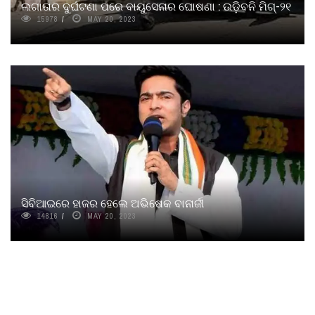
ଲଗାତାର ଦୁର୍ଘଟଣା ପରେ ବାୟୁସେନାର ଘୋଷଣା : ଉଡ଼ିବନି ମିଗ୍‌-୨୧
15978
MAY 20, 2023
ସିବିଆଇରେ ହାଜର ହେଲେ ଅଭିଷେକ ବାନାର୍ଜୀ
14816
MAY 20, 2023