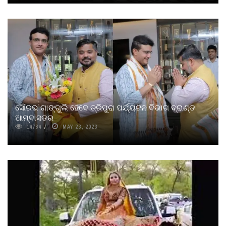
ସୌରଭ ଗାଙ୍ଗୁଲି ହେବେ ତ୍ରିପୁରା ପର୍ଯ୍ୟଟନ ବିଭାଗ ବ୍ରାଣ୍ଡ
ଆମ୍ବାସଡର
14784
MAY 23, 2023