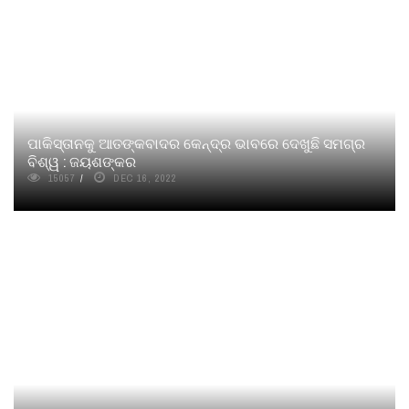
ପାକିସ୍ତାନକୁ ଆତଙ୍କବାଦର କେନ୍ଦ୍ର ଭାବରେ ଦେଖୁଛି ସମଗ୍ର
ବିଶ୍ୱ : ଜୟଶଙ୍କର
15057
DEC 16, 2022