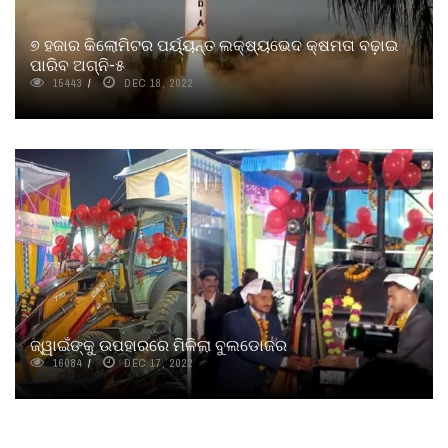
୭ ହଜାର କିଲୋମିଟର ପର୍ୟ୍ୟନ୍ତ ଲକ୍ଷ୍ୟଭେଦ କ୍ଷମତା ବଢ଼ାଇ
ପାରିବ ଅଗ୍ନି-୫
15443
DEC 18, 2022
ଜ୍ୱାଇଁଙ୍କୁ ଉପହାରରେ ମିଳିଲା ବୁଲଡୋଜର
16084
DEC 17, 2022