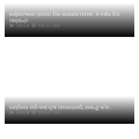
କର୍ଣ୍ଣାଟକରେ ପ୍ରଥମ ଜିକା ଭାଇରସ ମାମଲା : ୫ ବର୍ଷର ଝିଅ
ଆକ୍ରାନ୍ତ
14972
DEC 13, 2022
ଇଣ୍ଡିଗୋ ଜାରି କଲା ନୂଆ ଆଡଭାଇଜରି, ଜାଣନ୍ତୁ କ’ଣ...
15600
DEC 13, 2022