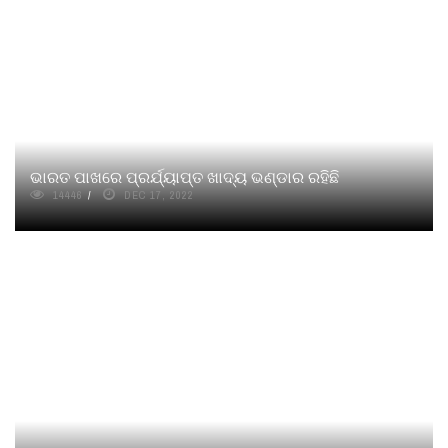
ଭାରତ ପାଖରେ ପ୍ରର୍ଯ୍ୟାପ୍ତ ଖାଦ୍ୟ ଭଣ୍ଡାର ରହିଛି
14446
DEC 17, 2022