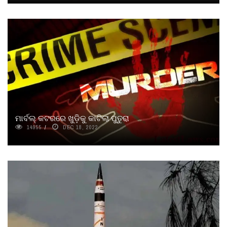
ମାର୍ବଲ୍‌ କଟରରେ ଖୁଡ଼ିକୁ କାଟିଲା ପୁତୁରା
14955
DEC 18, 2022