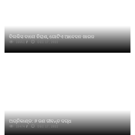
ବିଲକିସ ବାନୋ ନିରାଶ, ଗୋଟିଏ ଆବେଦନ ଖାରଜ
15551
DEC 17, 2022
ଅଗ୍ନିକାଣ୍ଡ: ୬ ଜଣ ଜୀବନ୍ତ ଦଗ୍ଧ
15474
DEC 17, 2022