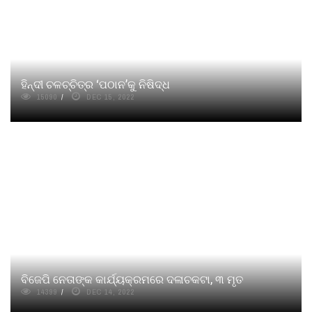
ହିନ୍ଦୀ ଚଳଚ୍ଚିତ୍ର ‘ପଠାନ’କୁ ନିଷିଦ୍ଧ
15090
DEC 15, 2022
ବିଜେପି ନେତାଙ୍କ କାର୍ଯ୍ୟକ୍ରମରେ ଦଳାଚକଟା, ୩ ମୃତ
14399
DEC 14, 2022