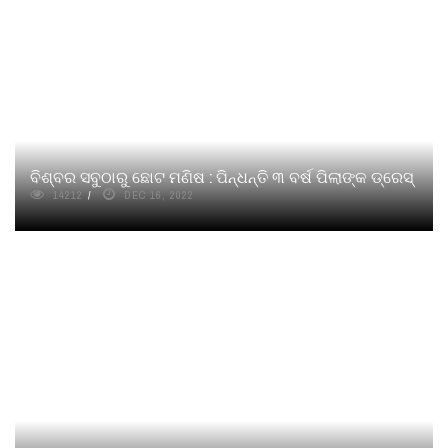
ବିଶ୍ବର ସବୁଠାରୁ ଛୋଟ ମଣିଷ : ପିନ୍ଧନ୍ତି ୩ ବର୍ଷ ପିଲାଙ୍କ ଡ୍ରେସ୍
14212
DEC 16, 2022