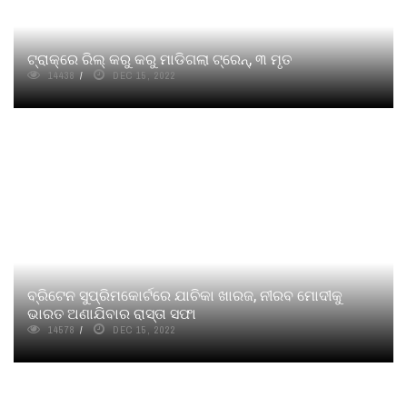
ଟ୍ରାକ୍‌ରେ ରିଲ୍‌ କରୁ କରୁ ମାଡିଗଲା ଟ୍ରେନ୍‌, ୩ ମୃତ
14438
DEC 15, 2022
ବ୍ରିଟେନ ସୁପ୍ରିମକୋର୍ଟରେ ଯାଚିକା ଖାରଜ, ନୀରବ ମୋଦୀକୁ
ଭାରତ ଅଣାଯିବାର ରାସ୍ତା ସଫା
14578
DEC 15, 2022