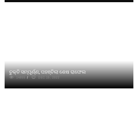
ଚୁକ୍ତି ସମ୍ପୂର୍ଣ୍ଣ, ପହଞ୍ଚିଲା ଶେଷ ରାଫେଲ
14855
DEC 15, 2022