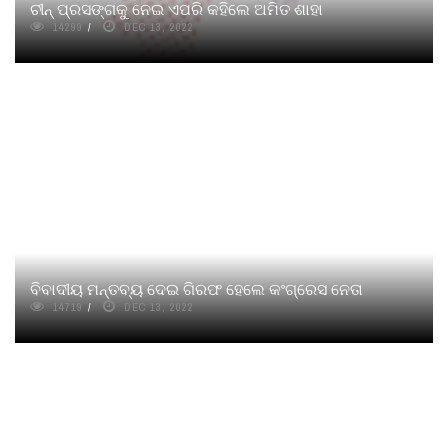
ଚୀନ୍‌ ପ୍ରସଙ୍ଗକୁ ନେଇ ଏପରି କହିଲେ ଅମିତ ଶାହା
14299
DEC 13, 2022
ବିବାଦୀୟ ମନ୍ତବ୍ୟ ଦେଇ ଗିରଫ ହେଲେ କଂଗ୍ରେସ ନେତା
14719
DEC 13, 2022