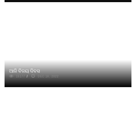
ଆଜି ବିଜୟ ଦିବସ
15177
DEC 16, 2022