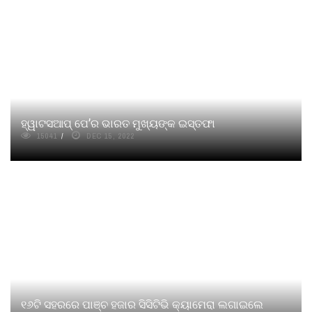
ହ୍ୱାଟସଆପ୍‌ ପେ’ର ଭାରତ ମୁଖ୍ୟଙ୍କ ଇସ୍ତଫା
15041
DEC 15, 2022
୧୬ଟି ସହରରେ ପାଞ୍ଚ ହଜାର ସିସିଟିଭି କ୍ୟାମେରା ଲଗାଇଲେ