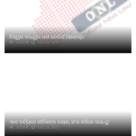
ବିଶ୍ୱର ୧ମନ୍ୱର ଧନୀ ବେର୍ନାର୍ଡ ଆରନଲ୍ଟ
15421
DEC 14, 2022
ଏବେ ଚର୍ଚ୍ଚାରେ ନୀତିଶଙ୍କ ବୟାନ, କ’ଣ କହିଲେ ଜାଣନ୍ତୁ
15784
DEC 14, 2022