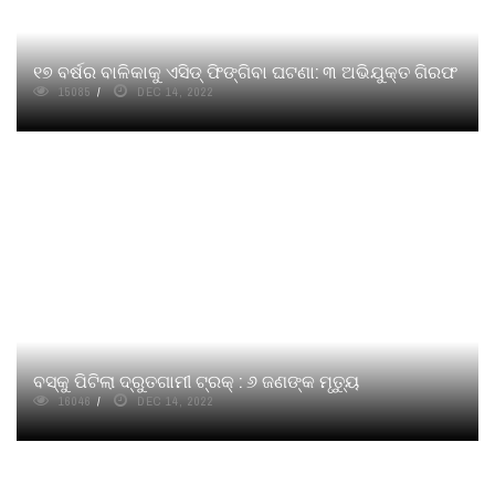
୧୭ ବର୍ଷର ବାଳିକାକୁ ଏସିଡ୍ ଫିଙ୍ଗିବା ଘଟଣା: ୩ ଅଭିଯୁକ୍ତ ଗିରଫ
15085
DEC 14, 2022
ବସ୍‌କୁ ପିଟିଲା ଦ୍ରୁତଗାମୀ ଟ୍ରକ୍ : ୬ ଜଣଙ୍କ ମୃତ୍ୟୁ
16046
DEC 14, 2022