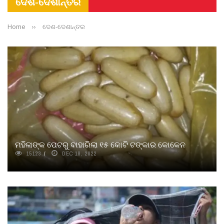
ଦେଶ-ଦେଶାନ୍ତର
Home
››
ଦେଶ-ଦେଶାନ୍ତର
ମହିଳାଙ୍କ ପେଟରୁ ବାହାରିଲା ୧୫ କୋଟି ଟଙ୍କାର କୋକେନ
15123
DEC 18, 2022