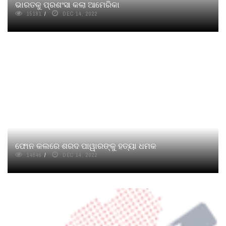
ଭାରତକୁ ପ୍ରଶଂସା କଲା ଆମେରିକା
15181
DEC 14, 2022
ଫୋନ କଲରେ ଶରଦ ପାୱାରଙ୍କୁ ହତ୍ୟା ଧମକ
14846
DEC 14, 2022