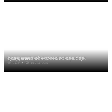
ବ୍ଲାଙ୍କ୍ ମେସେଜ କରି ନେଇଗଲେ ୫୦ ଲକ୍ଷ ଟଙ୍କା
15104
DEC 13, 2022