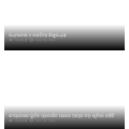
ଜନ୍ମନେଲା ୪ ଗୋଡିଆ ଶିଶୁକନ୍ୟା
16130
DEC 16, 2022
କଂଗ୍ରେସର ଦୁର୍ବଳ ପ୍ରଦର୍ଶନ ପଛରେ ଆପ୍‌ର ବଡ଼ ଭୂମିକା ରହିଛି
14296
DEC 16, 2022