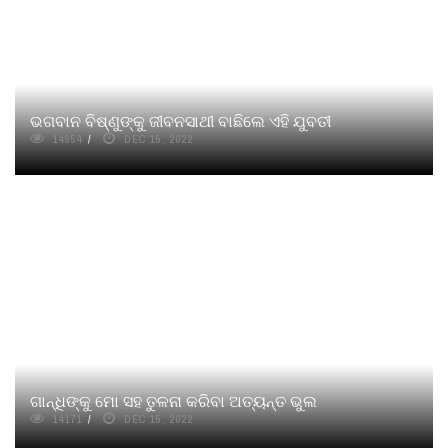
ଭଗବାନ ବିଷ୍ଣୁଙ୍କୁ ଜୀବନସାଥୀ ବାଛିଲେ ଏହି ଯୁବତୀ
14954
DEC 15, 2022
ଗାନ୍ଧିଙ୍କୁ ମୋ ସହ ତୁଳନା କରିବା ଅତ୍ୟନ୍ତ ଭୁଲ
14171
DEC 15, 2022