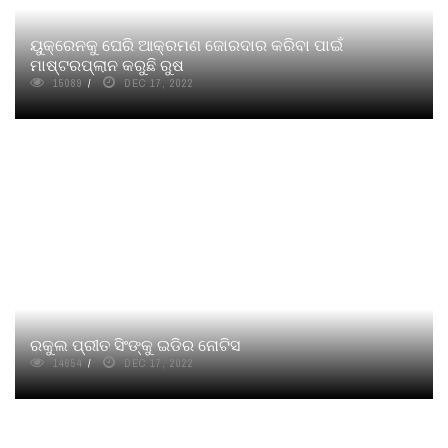
ୟୁକ୍ରେନକୁ ଘେରି ଆକ୍ରମଣ ଜୋରଦାର କରିବା ପାଇଁ
ମାଷ୍ଟରପ୍ଲାନ କରୁଛି ରୁଷ
15089
DEC 17, 2022
ରକୁଲ ପ୍ରୀତ ସିଂଙ୍କୁ ଇଡିର ନୋଟିସ
14654
DEC 17, 2022