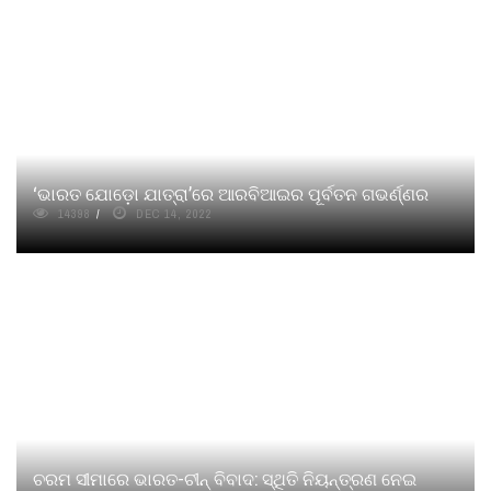
‘ଭାରତ ଯୋଡ଼ୋ ଯାତ୍ରା’ରେ ଆରବିଆଇର ପୂର୍ବତନ ଗଭର୍ଣ୍ଣର
14398
DEC 14, 2022
ଚରମ ସୀମାରେ ଭାରତ-ଚୀନ୍ ବିବାଦ: ସ୍ଥିତି ନିୟନ୍ତ୍ରଣ ନେଇ