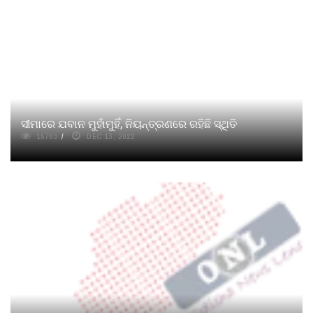
ସୀମାରେ ଯବାନ ମୁହାଁମୁହିଁ, ନିୟନ୍ତ୍ରଣରେ ରହିଛି ସ୍ଥିତି
15763
DEC 13, 2022