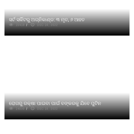
ସର୍ଟ ସର୍କିଟରୁ ଅଗ୍ନିକାଣ୍ଡ: ୩ ମୃତ, ୬ ଆହତ
15419
DEC 16, 2022
ରୋଗରୁ ରକ୍ଷା ପାଇବା ପାଇଁ ବଙ୍କରକୁ ଯିବେ ପୁଟିନ
14030
DEC 16, 2022