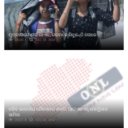
ମୁମ୍ବାଇରେ ଶୀତ ଗାଏବ, ଗରମରେ ସିଝୁଛନ୍ତି ଲୋକେ
16133
DEC 18, 2022
ବଢିବ ଭାରତୀୟ ନୌସେନାର ଶକ୍ତି, ଆଇଏନଏସ୍ ମୋର୍ମୁଗାଓ
ସାମିଲ
15237
DEC 18, 2022