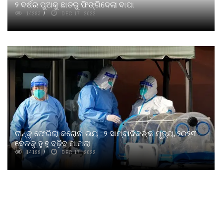
୨ ବର୍ଷର ପୁଅକୁ ଛାତରୁ ଫିଙ୍ଗିଦେଲା ବାପା
14293
DEC 17, 2022
ଚୀନ୍‌କୁ ଫେରିଲା କରୋନା ଭୟ : ୨ ସାମ୍ବାଦିକଙ୍କ ମୃତ୍ୟୁ, ୨୦୨୩
ବେଳକୁ ହୁ ହୁ ବଢ଼ିବ ମାମଲା
14199
DEC 17, 2022