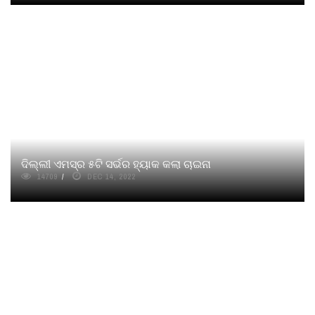
ଦିଲ୍ଲୀ ଏମସ୍‌ର ୫ଟି ସର୍ଭର ହ୍ୟାକ କଲା ଚାଇନା
14709
DEC 14, 2022