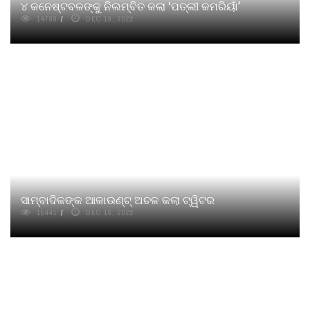
୪ କନେଷ୍ଟବଳଙ୍କୁ ନିଲମ୍ବିତ କଲା ‘ପତ୍‌ଲୀ କମରିୟାଁ’
14798
DEC 16, 2022
ସାମ୍ବାଦିକଙ୍କ ଆକାଉଣ୍ଟ୍‌ ଅଚଳ କଲା ଟ୍ୱିଟର
15441
DEC 16, 2022