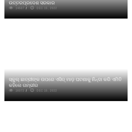
ଉତ୍ତରପ୍ରଦେଶ ସରକାର
14507
DEC 15, 2022
ସ୍କୁଲ୍ ଛାତ୍ରୀଙ୍କ ଉପରେ ଏସିଡ୍‌ ମାଡ଼ ଘଟଣାକୁ ନିନ୍ଦା କରି ଏମିତି
କହିଲେ ଗମ୍ଭୀର
16072
DEC 15, 2022