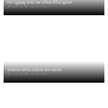
ମଦ ମୃତ୍ୟୁକୁ ନେଇ ଏହା କହିଲେ ନିତିଶ କୁମାର
15947
DEC 16, 2022
ସଂସଦରେ ଉଠିଲା ଅର୍ଚ୍ଚନା ନାଗ ମାମଲା
15199
DEC 16, 2022