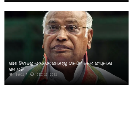
ସୀମା ବିବାଦକୁ ନେଇ ସରକାରଙ୍କୁ ଟାର୍ଗେଟ କଲେ କଂଗ୍ରେସ
ସଭାପତି
14011
DEC 17, 2022