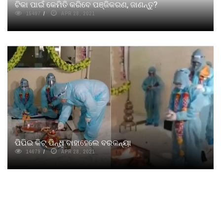
ଟିକା ପାଇଁ କେମିତି କରିବେ ପଞ୍ଜିକରଣ, ଜାଣନ୍ତୁ?
15497
APR 28, 2021
ପିପିଇ କିଟ୍ ପିନ୍ଧି ବାହାହେଲେ ବରକନ୍ୟା
14679
APR 28, 2021