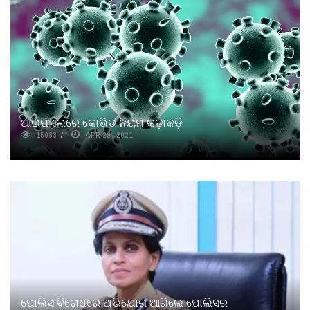
ଆଇପିଏଲରେ କୋଭିଡ ନିୟମ କଡ଼ାକଡ଼ି
15083
APR 29, 2021
ପୋଲିସ ବିରୋଧରେ ଅଭିଯୋଗ ଆଣିଲେ ପୋଲିସର