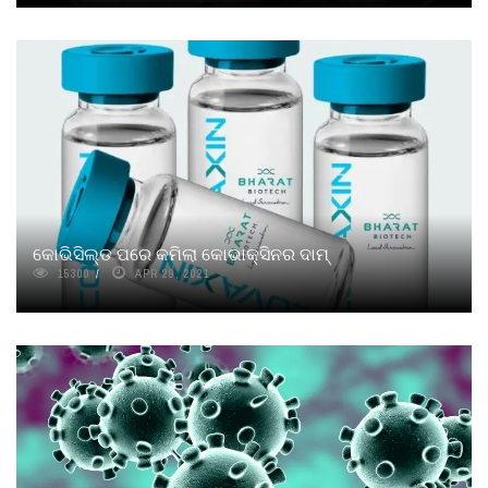
କୋଭିସିଲ୍ଡ ପରେ କମିଲା କୋଭାକ୍ସିନର ଦାମ୍
15300
APR 29, 2021