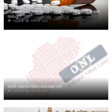
ଶରୀରରେ ଯନ୍ତ୍ରଣା ହେଲେ ପେନକିଲର ଖାଆନ୍ତୁ ନାହିଁ, କାରଣ
ଜାଣନ୍ତୁ?
16171
APR 30, 2021
ନକଲି ରେମଡେସିଭିର କାରଖାନା ଠାବ
13666
APR 30, 2021