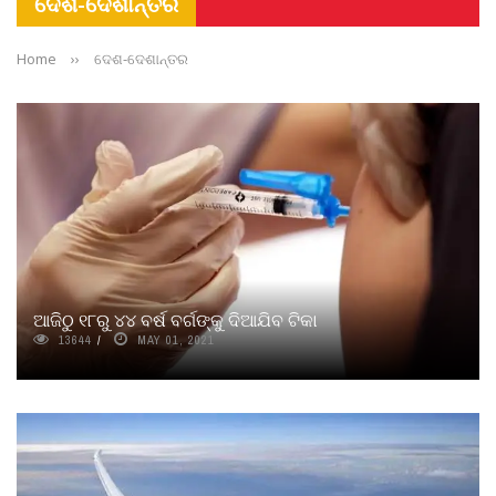
ଦେଶ-ଦେଶାନ୍ତର
Home
››
ଦେଶ-ଦେଶାନ୍ତର
ଆଜିଠୁ ୧୮ରୁ ୪୪ ବର୍ଷ ବର୍ଗଙ୍କୁ ଦିଆଯିବ ଟିକା
13644
MAY 01, 2021