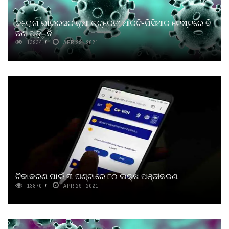
କରୋନା ଭାଇରସର ନୂଆ ଷ୍ଟ୍ରେନ: ଆରଟି-ପିସିଆର ଟେଷ୍ଟରେ ବି
ଜଣାପଡ଼ୁନି
13934
APR 29, 2021
ଟିକାକରଣ ପାଇଁ ୩ ଘଣ୍ଟାରେ ୮୦ ଲକ୍ଷ ପଞ୍ଜୀକରଣ
13870
APR 29, 2021