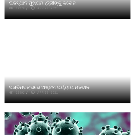
ରାଜସ୍ଥାନ ମୁଖ୍ୟମନ୍ତ୍ରୀଙ୍କୁ କରୋନା
14278
APR 29, 2021
ପଶ୍ଚିମବଙ୍ଗରେ ଅଷ୍ଟମ ପର୍ୟ୍ୟାୟ ମତଦାନ
13892
APR 29, 2021