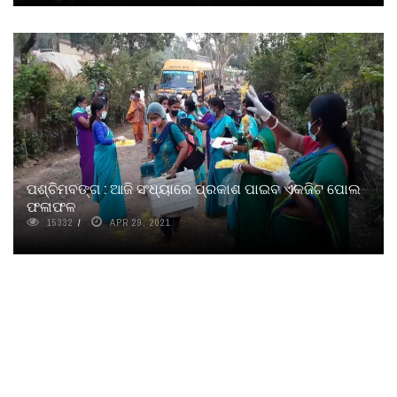
ପଶ୍ଚିମବଙ୍ଗ : ଆଜି ସଂଧ୍ୟାରେ ପ୍ରକାଶ ପାଇବ ଏକଜିଟ ପୋଲ
ଫଳାଫଳ
15332
APR 29, 2021