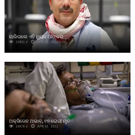
ଚାଲିଗଲେ ଏହି ନୁ୍ୟଜ ଆଙ୍କର
13891
APR 30, 2021
ଅକ୍ସିଜେନ ଅଭାବ, ୧୭ ରୋଗୀ ମୃତ
14978
APR 30, 2021