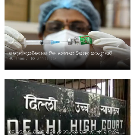
କରୋନା ପ୍ରତିଷେଧକ ଟିକା ନେବାରେ ବିଳମ୍ବ କରନ୍ତୁ ନାହିଁ
14000
APR 29, 2021
ଲୋକଙ୍କୁ ମାରିବାକୁ ଚାହୁଁଛନ୍ତି କେନ୍ଦ୍ର ସରକାର, ଏମିତି କାହିଁକି