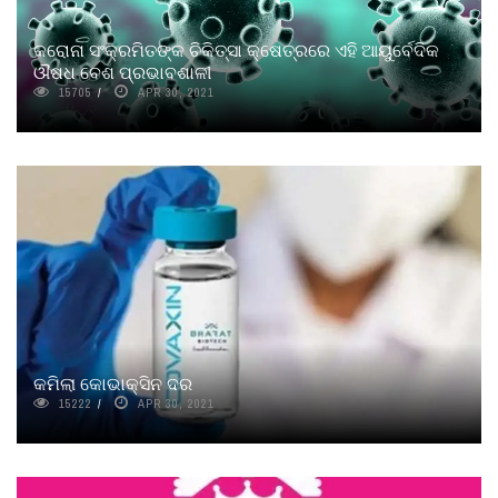
କରୋନା ସଂକ୍ରମିତଙ୍କ ଚିକିତ୍ସା କ୍ଷେତ୍ରରେ ଏହି ଆୟୁର୍ବେଦିକ
ଔଷଧ ବେଶ ପ୍ରଭାବଶାଳୀ
15705
APR 30, 2021
କମିଲା କୋଭାକ୍ସିନ ଦର
15222
APR 30, 2021