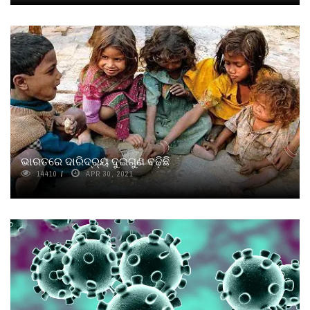
ଭାରତରେ ଦାରିଦ୍ର୍ୟ ଦୁଇଗୁଣ ବଢ଼ିଛି
14410
APR 30, 2021