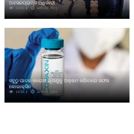
ଅବସରପ୍ରାପ୍ତ ଅଧିକାରୀ
14193
APR 29, 2021
ସବୁଠୁ ଘାତକ କରୋନା ଭୂତାଣୁକୁ ଅକ୍ଷମ କରିବାରେ ସଫଳ
କୋଭାକ୍ସିନ
14755
APR 29, 2021