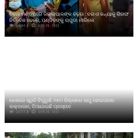
ବିବାହ ମଣ୍ଡପରେ ଜିଲ୍ଲାପାଳଙ୍କ ଚଢ଼ଉ : ବର ଓ କନ୍ୟାକୁ ଗିରଫ
ନିର୍ଦ୍ଦେଶ ଦେଲେ, ପଣ୍ଡିତଙ୍କୁ ଚାପୁଡା ମାରିଲେ
14050
APR 28, 2021
ଦେଶରେ ସ୍ଥିତି ବିଗୁଡୁଛି: ୧୫୦ ଜିଲ୍ଲାରେ ଲାଗୁ ହୋଇପାରେ
ଲକ୍‌ଡାଉନ, ଦିଆଯାଇଛି ପ୍ରସ୍ତାବ
14777
APR 28, 2021