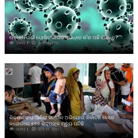
ମେ ମାସ ପାଇଁ ଘୋଷିତ ଗାଇଡ୍‌ଲାଇନ୍‌ରେ କ’ଣ ଅଛି ଜାଣନ୍ତୁ?
14660
APR 30, 2021
ଶିକ୍ଷକ ସଂଘ ଆଣିଲା ସଙ୍ଗୀନ ଅଭିଯୋଗ: ନିର୍ବାଚନ ବେଳେ
କରୋନାରେ ୫୭୭ ଶିକ୍ଷଙ୍କ ମୃତ୍ୟୁ ଘଟିଛି
15903
APR 29, 2021