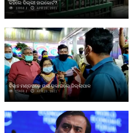
କହିଲେ ଦିଲ୍ଲୀ ହାଇକୋର୍ଟ?
13859
APR 29, 2021
ବିବାହ ମଣ୍ଡପରେ ତାଲା ପକାଇଲେ ଜିଲ୍ଲାପାଳ
15656
APR 29, 2021