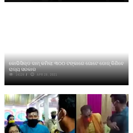
କୋଭିସିଲ୍ଡ ଦାମ୍ କମିଲା: ୩୦୦ ଟଙ୍କାରେ ଗୋଟେ ଡୋଜ୍ କିଣିବେ
ରାଜ୍ୟ ସରକାର
14126
APR 28, 2021