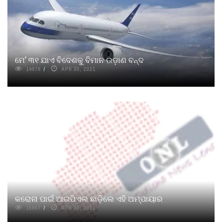
ମେ’ ୩୧ ଯାଏ ବିଦେଶକୁ ବିମାନ ଉଡ଼ାଣ ବନ୍ଦ
14876
APR 30, 2021
କରୋନା ପାଇଁ ଆଇପିଏଲ ଛାଡ଼ିଲେ ଏହି ଅମ୍ପାୟାର
15807
APR 30, 2021