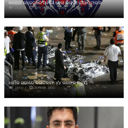
କରୋନା ଲଢେ଼ଇରେ ସାମିଲ ହେଲା ଦିଲ୍ଲୀ କ୍ୟାପିଟାଲସ
15112
APR 30, 2021
ଧାର୍ମିକ ସଭାରେ ଦଳାଚକଟା: ୪୪ ଜଣଙ୍କ ମୃତ୍ୟୁ
15810
APR 30, 2021