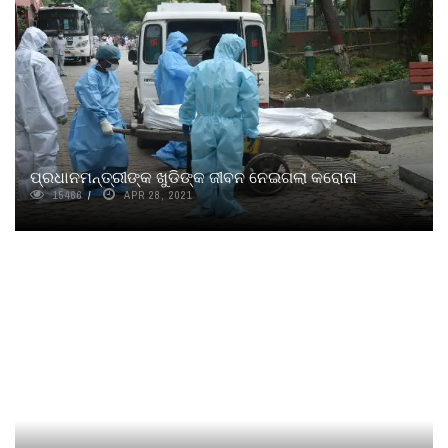
ପ୍ରଧାନମନ୍ତ୍ରୀଙ୍କ ଖୁଡିଙ୍କ ଜୀବନ ନେଇଗଲା କରୋନା
15466
APR 28, 2021