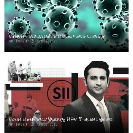
ଦେଶରେ କରୋନାରେ ଜୀବନ ହାରିଲେ ୩୬୪୫ ଆକ୍ରାନ୍ତ
13942
APR 29, 2021
ସେରମ ଇନଷ୍ଟିଚ୍ୟୁଟ୍ ସିଇଓଙ୍କୁ ମିଳିବ Y-ଶ୍ରେଣୀ ସୁରକ୍ଷା
14852
APR 28, 2021