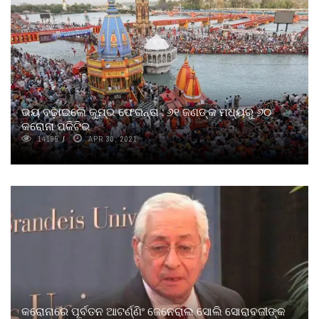
ଭୟ ବଢ଼ାଇଲେ କୁମ୍ଭ ଫେରନ୍ତା : ୬୧ ଜଣଙ୍କ ମଧ୍ୟରୁ ୬୦
କରୋନା ପଜିଟିଭ
14195
APR 30, 2021
କରୋନାରେ ପୂର୍ବତନ ଆଟର୍ଣ୍ଣିଂ ଜେନେରାଲ ସୋଲି ସୋରାବଜୀଙ୍କ