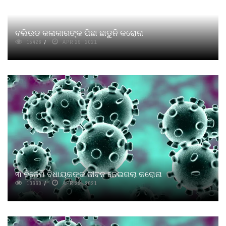
ବଲିଉଡ କଳାକାରଙ୍କ ପିଛା ଛାଡୁନି କରୋନା
15426
APR 29, 2021
୩ ବିଜେପି ବିଧାୟକଙ୍କ ଜୀବନ ନେଇଗଲା କରୋନା
13660
APR 29, 2021