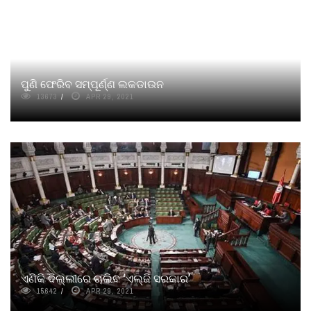
ପୁଣି ଫେରିବ ସମ୍ପୂର୍ଣ୍ଣ ଲକଡାଉନ
13673
APR 29, 2021
ଏଣିକି ଦିଲ୍ଲୀରେ ଚାଲିବ ‘ଏଲ୍‌ଜି ସରକାର’
15642
APR 29, 2021