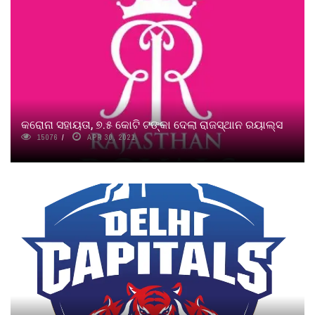
କରୋନା ସହାୟତା, ୭.୫ କୋଟି ଟଙ୍କା ଦେଲା ରାଜସ୍ଥାନ ରୟାଲ୍ସ
15076
APR 30, 2021