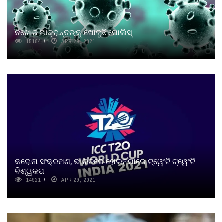
ନିଖୋଜ ଆକ୍ରାନ୍ତଙ୍କୁ ଖୋଜୁଛି ପୋଲିସ୍
15184
APR 29, 2021
କରୋନା ସଂକ୍ରମଣ, ଭାରତରେ ହୋଇନପାରେ ଟ୍ୱେଂଟି ଟ୍ୱେଂଟି
ବିଶ୍ୱକପ
14921
APR 29, 2021