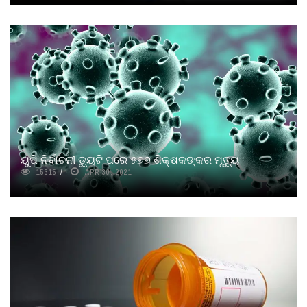
ୟୁପି ନିର୍ବାଚନୀ ଡୁ୍ୟଟି ପରେ ୫୭୭ ଶିକ୍ଷକଙ୍କର ମୃତୁ୍ୟ
15315
APR 30, 2021