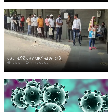
ଡେଥ ସାର୍ଟିଫିକେଟ ପାଇଁ ଲମ୍ବା ଧାଡ଼ି
15767
APR 29, 2021