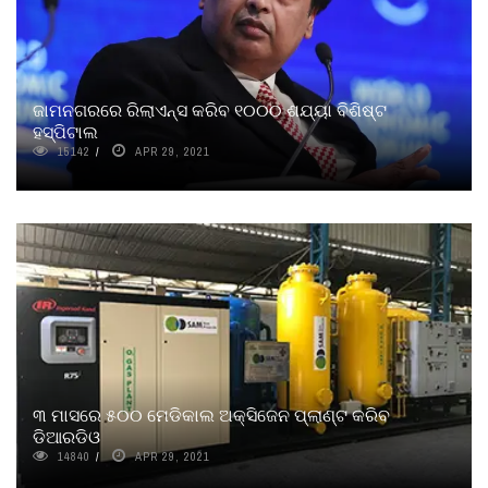
ଜାମନଗରରେ ରିଲାଏନ୍ସ କରିବ ୧୦୦୦ ଶଯ୍ୟା ବିଶିଷ୍ଟ
ହସ୍ପିଟାଲ
15142
APR 29, 2021
୩ ମାସରେ ୫୦୦ ମେଡିକାଲ ଅକ୍ସିଜେନ ପ୍ଲାଣ୍ଟ କରିବ
ଡିଆରଡିଓ
14840
APR 29, 2021