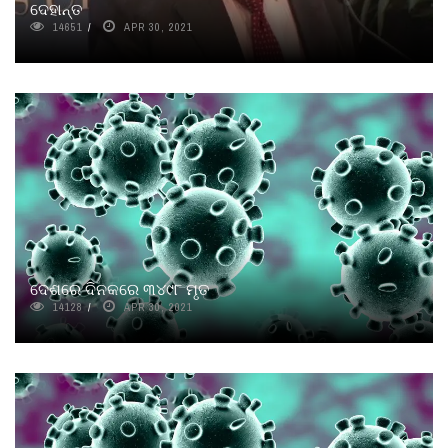
ଦେହାନ୍ତ
14651
APR 30, 2021
ଦେଶରେ ଦିନକରେ ୩୪୯୮ ମୃତ
14128
APR 30, 2021