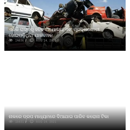
ଏଣିକି ରାସ୍ତାରୁ ହଟିବ ଅଯୋଗ୍ୟ ଏବଂ ପ୍ରଦୂଷଣକାରୀ
ହୋଇପଡ଼ିଥିବା ଯାନବାହନ
14636
AUG 14, 2021
ନାକରେ ଡ୍ରପ ମାଧ୍ୟମରେ ଦିଆଯାଇ ପାରିବ କରୋନା ଟିକା
15631
AUG 14, 2021