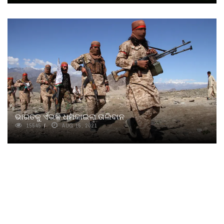
ଭାରତକୁ ଏଭଳି ଧମକାଇଲା ତାଲିବାନ
15545
AUG 15, 2021