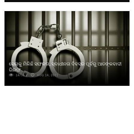
ସେନାକୁ ମିଳିଛି ସଫଳତା, ସ୍ବାଧୀନତା ଦିବସର ପୂର୍ବରୁ ଆତଙ୍କବାଦୀ
ଗିରଫ
14735
AUG 14, 2021