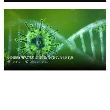
ଦେଶରେ ୩୨,୯୩୭ ପଜିଟିଭ ଚିହ୍ନଟ, ୪୧୭ ମୃତ
15640
AUG 16, 2021