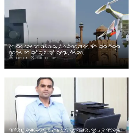
ପୋଲିସ ବେଶରେ ପଶିପାରନ୍ତି ଖଲିସ୍ତାନୀ ସମର୍ଥକ: ଲାଲ କିଲ୍ଲା
ସୁରକ୍ଷାରେ ଲାଗିଲା ଆଣ୍ଟି ଡ୍ରୋନ୍ ସିଷ୍ଟମ୍
14281
AUG 13, 2021
ସମୀର ୱାଙ୍ଖଡେଙ୍କୁ ଅନୁସନ୍ଧାନ ପୁରସ୍କାର : ସୁଶାନ୍ତ ସିଂହଙ୍କ