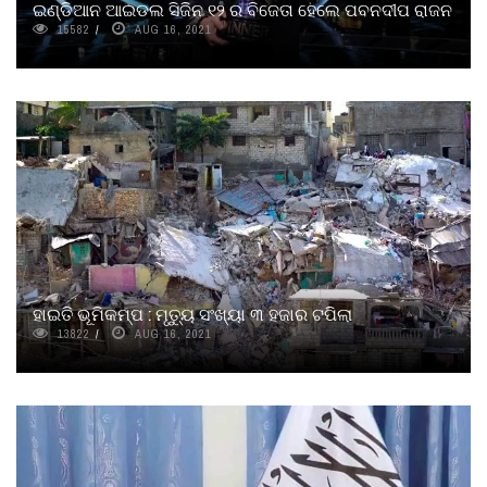
ଇଣ୍ଡିଆନ ଆଇଡଲ ସିଜିନ ୧୨ ର ବିଜେତା ହେଲେ ପବନଦୀପ ରାଜନ
15582
AUG 16, 2021
ହାଇତି ଭୂମିକମ୍ପ : ମୃତ୍ୟୁ ସଂଖ୍ୟା ୩ ହଜାର ଟପିଲା
13822
AUG 16, 2021