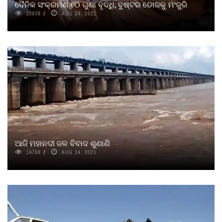
ଦୈନିକ ସଂକ୍ରମଣ ୧୦ ଗୁଣା ବୃଦ୍ଧି, ବୁଷ୍ଟର ଡୋଜକୁ ମଂଜୁରି
13938
AUG 14, 2021
ଆଜି ମହାନଦୀ ଜଳ ବିବାଦ ଶୁଣାଣି
14706
AUG 14, 2021