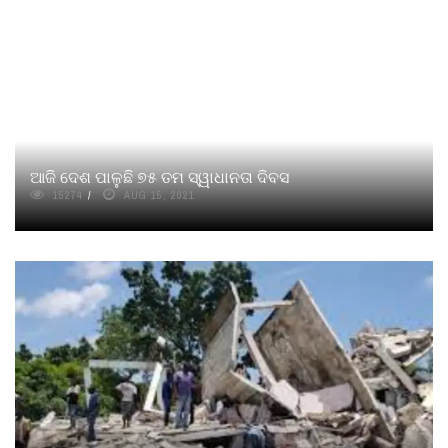
ଆଜି ଦେଶ ପାଳୁଛି ୭୫ ତମ ସ୍ୱାଧାନତା ଦିବସ
15274
AUG 15, 2021