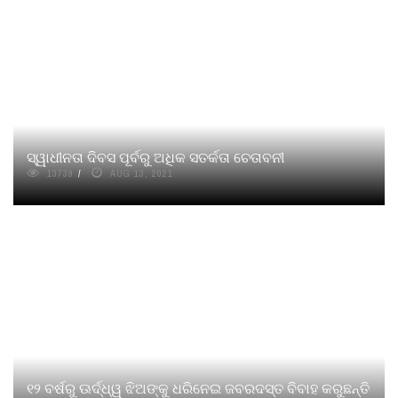
ସ୍ୱାଧୀନତା ଦିବସ ପୂର୍ବରୁ ଅଧିକ ସତର୍କତା ଚେତାବନୀ
13739
AUG 13, 2021
୧୨ ବର୍ଷରୁ ଊର୍ଦ୍ଧ୍ୱ ଝିଅଙ୍କୁ ଧରିନେଇ ଜବରଦସ୍ତ ବିବାହ କରୁଛନ୍ତି