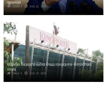
ଶୁଭେଚ୍ଛା
13989
AUG 15, 2021
ସେଟର୍ଣ୍ଣ ରିୟଲ୍ଟର୍ସ କିଣିଲା ବିଜୟ ମାଲ୍ୟାଙ୍କ କିଙ୍ଗଫିସର
ହାଉସ୍‌
14415
AUG 15, 2021