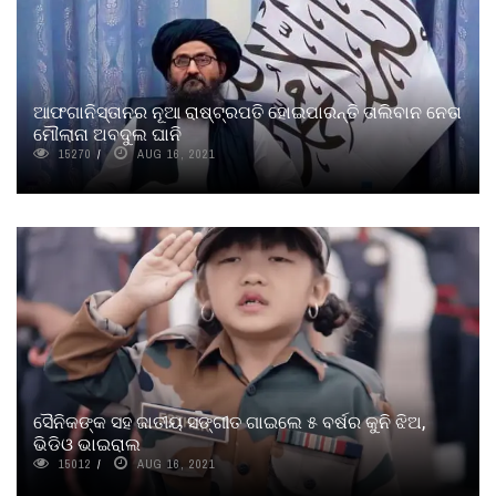
ଆଫଗାନିସ୍ତାନର ନୂଆ ରାଷ୍ଟ୍ରପତି ହୋଇପାରନ୍ତି ତାଲିବାନ ନେତା
ମୌଲାନା ଅବଦୁଲ ଘାନି
15270
AUG 16, 2021
ସୈନିକଙ୍କ ସହ ଜାତୀୟ ସଙ୍ଗୀତ ଗାଇଲେ ୫ ବର୍ଷର କୁନି ଝିଅ,
ଭିଡିଓ ଭାଇରାଲ
15012
AUG 16, 2021