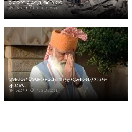
ହାଇତିରେ ଭୂକମ୍ପ, ୩୦୦ ମୃତ
15343
AUG 15, 2021
ସ୍ବାଧୀନତା ଦିବସରେ ଦେଶବାସୀଙ୍କୁ ପ୍ରଧାନମନ୍ତ୍ରୀଙ୍କ
ଶୁଭେଚ୍ଛା
14107
AUG 15, 2021