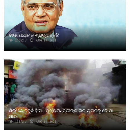
ବାଜପେୟୀଙ୍କୁ ଶ୍ରଦ୍ଧାଞ୍ଜଳି
13552
AUG 16, 2021
ଶିଲଂରେ ବଢୁଛି ହିଂସା : ମୁଖ୍ୟମନ୍ତ୍ରୀଙ୍କ ଘର ଉପରକୁ ବୋମା
ମାଡ଼
13572
AUG 16, 2021