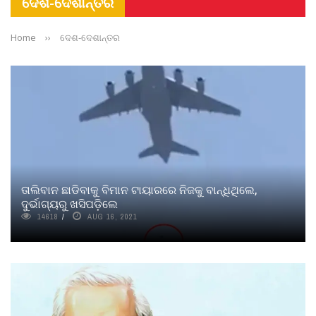
ଦେଶ-ଦେଶାନ୍ତର
Home
››
ଦେଶ-ଦେଶାନ୍ତର
ତାଲିବାନ ଛାଡିବାକୁ ବିମାନ ଟାୟାରରେ ନିଜକୁ ବାନ୍ଧିଥିଲେ,
ଦୁର୍ଭାଗ୍ୟରୁ ଖସିପଡ଼ିଲେ
14618
AUG 16, 2021