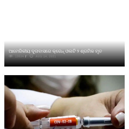
ଆମେରିକୀୟ ଦୂତାବାସରେ କ୍ରେନ୍ ଓଲଟି ୨ ଶ୍ରମିକ ମୃତ
13634
AUG 14, 2021