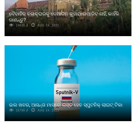
ବୈବାହିକ ବଳାକ୍ରାରକୁ ବେଆଇନ କୁହାଯାଇପାରିବ ନାହିଁ, କାହିଁକି
ଜାଣନ୍ତୁ?
14636
AUG 14, 2021
ଭଲ ଖବର, ଆସନ୍ତା ମାସରେ ଲଞ୍ଚ ହେବ ସ୍ପୁଟନିକ୍ ଲାଇଟ୍ ଟିକା
15798
AUG 14, 2021