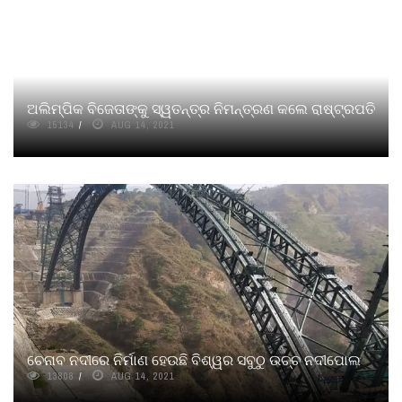
ଅଲିମ୍ପିକ ବିଜେତାଙ୍କୁ ସ୍ୱତନ୍ତ୍ର ନିମନ୍ତ୍ରଣ କଲେ ରାଷ୍ଟ୍ରପତି
15134
AUG 14, 2021
ଚେନାବ ନଦୀରେ ନିର୍ମାଣ ହେଉଛି ବିଶ୍ୱର ସବୁଠୁ ଉଚ୍ଚ ନଦୀପୋଲ
13808
AUG 14, 2021