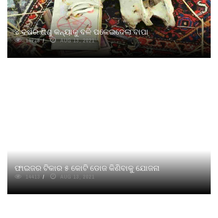
୪ ବର୍ଷର ଶିଶୁ କନ୍ୟାକୁ ବଳି ପକେଇଦେଲା ବାପା
14225
AUG 13, 2021
ଫାଇଜର ଟିକାର ୫ କୋଟି ଡୋଜ କିଣିବାକୁ ଯୋଜନା
14413
AUG 13, 2021