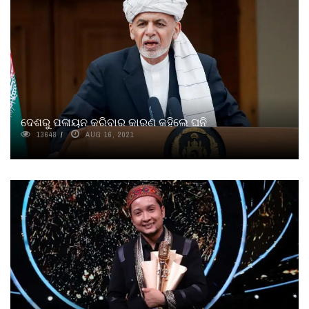
ଦେଶରୁ ପଳାୟନ କରିବାର କାରଣ କହିଲେ ଘନି
13648
AUG 16, 2021