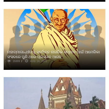
ମହାତ୍ମାଗାନ୍ଧୀଙ୍କୁ ସର୍ବୋଚ୍ଚ ନାଗରିକ ସମ୍ମାନ ପାଇଁ ଆମେରିକା
ସଂସଦରେ ପୁଣି ଥରେ ପ୍ରସ୍ତାବ ଆଗତ
15699
AUG 14, 2021