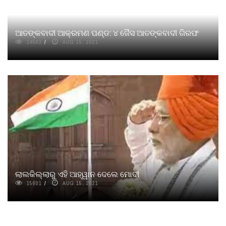
ଆତଙ୍କବାଦୀ ଆକ୍ରମଣ ପଣ୍ଡ: ୪ ଜୈସ ଆତଙ୍କବାଦୀ ଗିରଫ
14583
AUG 15, 2021
ଲାଲକିଲ୍ଲାରୁ ଏହି ଆହ୍ୱାନ ଦେଲେ ମୋଦୀ
15601
AUG 15, 2021