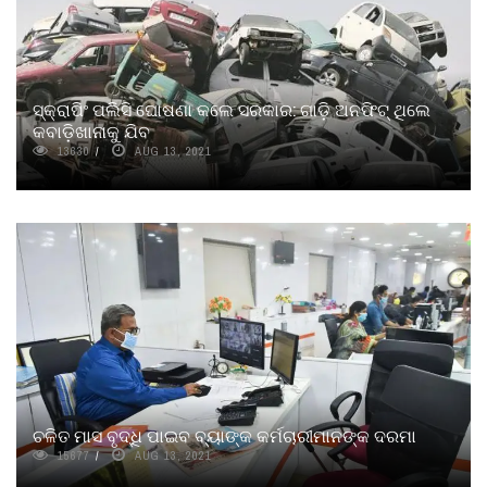
ସ୍କ୍ରାପିଂ ପଲିସି ଘୋଷଣା କଲେ ସରକାର: ଗାଡ଼ି ଅନଫିଟ୍ ଥିଲେ
କବାଡ଼ିଖାନାକୁ ଯିବ
13630
AUG 13, 2021
ଚଳିତ ମାସ ବୃଦ୍ଧି ପାଇବ ବ୍ୟାଙ୍କ କର୍ମଚାରୀମାନଙ୍କ ଦରମା
15677
AUG 13, 2021