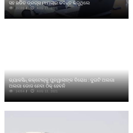
ସହ ଜଡିତ ଡ୍ରଗ୍ସ ମାମଲାର ତଦନ୍ତ କରୁଥିଲେ
15186
AUG 13, 2021
ଭ୍ୟାକସିନ୍‌ କକ୍‌ଟେଲ୍‌କୁ ପୁନୱାଲାଙ୍କ ବିରୋଧ : ଦୁଇଟି ଅଲଗା
ଅଲଗା ଡୋଜ ନେବା ଠିକ୍ ହେବନି
14354
AUG 13, 2021