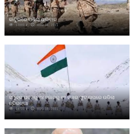
କାବୁଲରେ ପଶିଲା ତାଲିବାନ
13980
AUG 15, 2021
ସମୁଦ୍ର ପତନରୁ ୧୪ ହଜାରରୁ ୧୭ ହଜାର ଫୁଟ ଉପରେ ଉଡିଲା
ତ୍ରିରଙ୍ଗା
14733
AUG 15, 2021