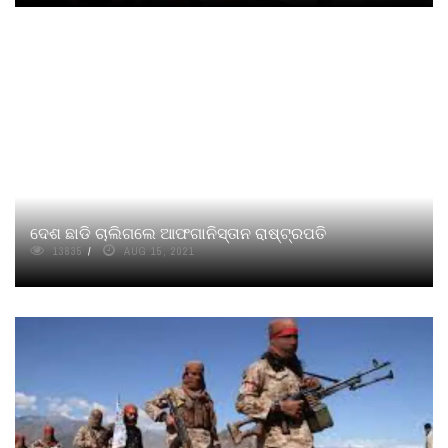
ଦେଶ ଛାଡି ଚାଲିଗ​‌ଲେ ଆଫଗାନିସ୍ତାନ ରାଷ୍ଟ୍ରପତି
13835
AUG 15, 2021