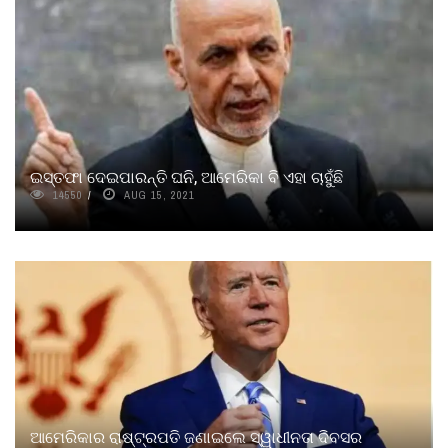
ଇସ୍ତଫା ଦେଇପାରନ୍ତି ଘନି, ଆମେରିକା ବି ଏହା ଚାହୁଁଛି
14550
AUG 15, 2021
ଆମେରିକାର ରାଷ୍ଟ୍ରପତି ଜଣାଇଲେ ସ୍ୱାଧୀନତା ଦିବସର