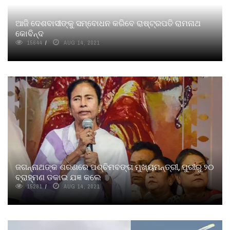
ଆଜି ଦେଶବାସୀଙ୍କୁ ସମ୍ବୋଧନ କରିବେ ରାଷ୍ଟ୍ରପତି ରାମନାଥ
କୋବିନ୍ଦ
15644
AUG 14, 2021
ଜଗନ୍ନାଥଙ୍କ ଶରଣରେ ପଶ୍ଚିମବଙ୍ଗ ମୁଖ୍ୟମନ୍ତ୍ରୀ, ପୁରୀରୁ ୨୦
ବ୍ରାହ୍ମଣ ଡକାଇ ଯଜ୍ଞ କଲେ
15281
AUG 14, 2021