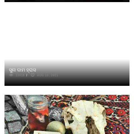
ସୁନା ଦାମ ହ୍ରାସ
13818
AUG 13, 2021