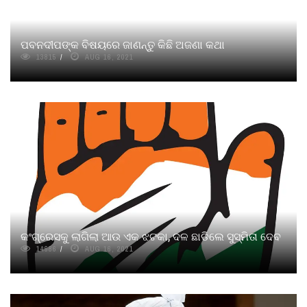
ପବନଦୀପଙ୍କ ବିଷୟରେ ଜାଣନ୍ତୁ କିଛି ଅଜଣା କଥା
13815
AUG 16, 2021
କଂଗ୍ରେସକୁ ଲାଗିଲା ଆଉ ଏକ ଝଟକା, ଦଳ ଛାଡିଲେ ସୁସ୍ମିତା ଦେବ
14686
AUG 16, 2021