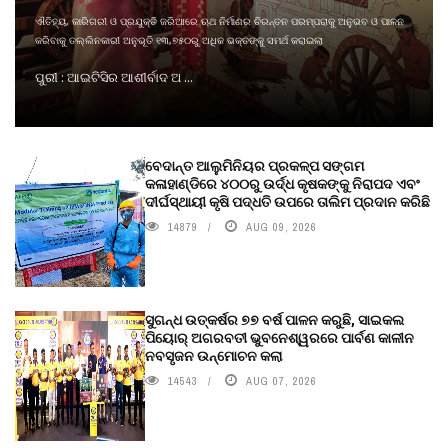
ଐତିହ୍ୟ, କାରିଗରୀ ଓ ପ୍ରଯୁକ୍ତି ଜରିଆରେ ଋଥ ନିର୍ମାଣର ଚିରନ୍ତନ ପରମ୍ପରାକୁ ଅନୁଭବ ଓ ପାଳନ
କରିବାକୁ ତଲ୍ଲିନକାରୀ ଅନୁଭୂତି ୧୩,୭୫୦ରୁ ଅଧିକ ଭକ୍ତଙ୍କୁ ସମର୍ଥ କରାଇଲା
ପୁରୀ : ଆଇଟିସିର ଆଶୀର୍ବାଦ ଅ ...
ବେଦାନ୍ତ ଆଲୁମିନିୟର ପ୍ରକଳ୍ପ ସଙ୍ଗମ
କଳାହାଣ୍ଡିରେ ୪୦୦ରୁ ଉର୍ଦ୍ଧ କୃଷକଙ୍କୁ ନିରାପଦ ଏବଂ
ଦୀର୍ଘସ୍ଥାୟୀ କୃଷି ପଦ୍ଧତି ଉପରେ ତାଲିମ ପ୍ରଦାନ କରିଛି
14879
AUG 09, 2026
ସୁଗନ୍ଧ ଉତ୍କର୍ଷର ୭୭ ବର୍ଷ ପାଳନ କରୁଛି, ସାଇକଲ
ପିୟୋର୍‌ ଅଗରବତୀ ଭୁବନେଶ୍ୱରରେ ପାର୍ବଣ କାଳୀନ
ନବସୃଜନ ଉନ୍ମୋଚନ କଲା
14543
AUG 07, 2026