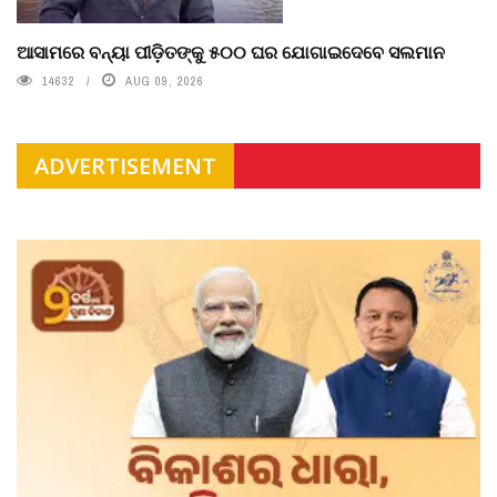
ଆସାମରେ ବନ୍ୟା ପୀଡ଼ିତଙ୍କୁ ୫୦୦ ଘର ଯୋଗାଇଦେବେ ସଲମାନ
14632
AUG 09, 2026
ADVERTISEMENT