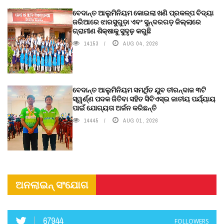
ବେଦାନ୍ତ ଆଲୁମିନିୟମ କୋଇଲା ଖଣି ପ୍ରକଳ୍ପ ବିଦ୍ୟା
ଜରିଆରେ ଝାରସୁଗୁଡ଼ା ଏବଂ ସୁନ୍ଦରଗଡ଼ ଜିଲ୍ଲାରେ
ଗ୍ରାମୀଣ ଶିକ୍ଷାକୁ ସୁଦୃଢ଼ କରୁଛି
14153
AUG 04, 2026
ବେଦାନ୍ତ ଆଲୁମିନିୟମ ସମର୍ଥିତ ଯୁବ ତୀରନ୍ଦାଜ ୩ଟି
ସ୍ୱର୍ଣ୍ଣ ପଦକ ଜିତିବା ସହିତ ସିବିଏସ୍ଇ ଜାତୀୟ ପର୍ଯ୍ୟାୟ
ପାଇଁ ଯୋଗ୍ୟତା ଅର୍ଜନ କରିଛନ୍ତି
14445
AUG 01, 2026
ଅନଲାଇନ୍ ସଂଯୋଗ
67944
FOLLOWERS