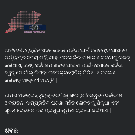
ଆଜିକାଲି, ମୁଦ୍ରିତ ଖବରକାଗଜ ପଢିବା ପାଇଁ ଲୋକଙ୍କ ପାଖରେ
ପର୍ଯ୍ୟାପ୍ତ ସମୟ ନାହିଁ, ଯାହା ଗତକାଲିର ସାଧାରଣ ଘଟଣାକୁ କଭର୍
କରିଥାଏ, ତେଣୁ ସର୍ବଶେଷ ଖବର ପାଇବା ପାଇଁ ସେମାନେ ସର୍ବଦା
ୱେବ୍ ପୋର୍ଟାଲ୍ କିମ୍ବା ଇଲେକ୍ଟ୍ରୋନିକ୍ ମିଡିଆ ଅନୁସରଣ
କରିବାକୁ ଆଗ୍ରହୀ ଅଟନ୍ତି |
ଆମର ଅନଲାଇନ୍ ନ୍ୟୁଜ୍ ପୋର୍ଟାଲ୍ ସମଗ୍ର ବିଶ୍ୱରେ ସର୍ବଶେଷ
ଅଦ୍ୟତନ, ସାମ୍ପ୍ରତିକ ଘଟଣା ସହିତ ଲୋକଙ୍କୁ ଶିକ୍ଷା ଏବଂ
ସୂଚନା ଦେବାରେ ଏକ ପ୍ରମୁଖ ଭୂମିକା ଗ୍ରହଣ କରିଥାଏ |
ଖବର