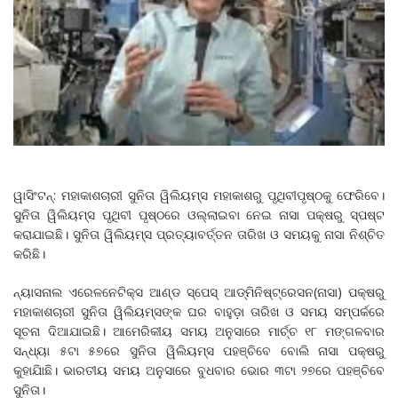
ୱାସିଂଟନ୍‌‌: ମହାକାଶଚାରୀ ସୁନିତା ୱିଲିୟମ୍ସ ମହାକାଶରୁ ପୃଥିବୀପୃଷ୍ଠକୁ ଫେରିବେ।
ସୁନିତା ୱିଲିୟମ୍ସ ପୃଥିବୀ ପୃଷ୍ଠରେ ଓଲ୍ଲାଇବା ନେଇ ନାସା ପକ୍ଷରୁ ସ୍ପଷ୍ଟ
କରାଯାଇଛି। ସୁନିତା ୱିଲିୟମ୍ସ ପ୍ରତ୍ୟାବର୍ତ୍ତନ ତାରିଖ ଓ ସମୟକୁ ନାସା ନିଶ୍ଚିତ
କରିଛି।
ନ୍ୟାସନାଲ ଏରେଳନେଟିକ୍ସ ଆଣ୍ଡ ସ୍ପେସ୍‌‌ ଆଡ୍‌‌ମିନିଷ୍ଟ୍ରେସନ(ନାସା) ପକ୍ଷରୁ
ମହାକାଶଚାରୀ ସୁନିତା ୱିଲିୟମ୍ସଙ୍କ ଘର ବାହୁଡ଼ା ତାରିଖ ଓ ସମୟ ସମ୍ପର୍କରେ
ସୂଚନା ଦିଆଯାଇଛି। ଆମେରିକୀୟ ସମୟ ଅନୁସାରେ ମାର୍ଚ୍ଚ ୧୮ ମଙ୍ଗଳବାର
ସନ୍ଧ୍ୟା ୫ଟା ୫୭ରେ ସୁନିତା ୱିଲିୟମ୍ସ ପହଞ୍ଚିବେ ବୋଲି ନାସା ପକ୍ଷରୁ
କୁହାଯାିଛି। ଭାରତୀୟ ସମୟ ଅନୁସାରେ ବୁଧବାର ଭୋର ୩ଟା ୨୭ରେ ପହଞ୍ଚିବେ
ସୁନିତା।