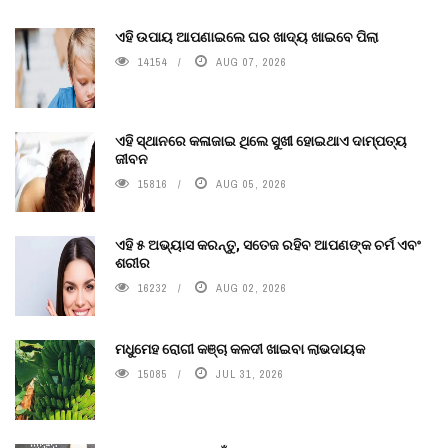
ଏହି ଉପାୟ ଆପଣାଇଲେ ଘର ଖାଦ୍ୟ ଖାଇବେ ପିଲା
14154
AUG 07, 2026
ଏହି ସ୍ଥାନରେ କଳାଜାଇ ଥିଲେ ସୁଖୀ ହୋଇଥାଏ ଦାମ୍ପତ୍ୟ
ଜୀବନ
15816
AUG 05, 2026
ଏହି ୫ ଅଭ୍ୟାସ କରନ୍ତୁ, ସତେଜ ରହିବ ଆପଣଙ୍କ ଚର୍ମ ଏବଂ
ଶରୀର
16232
AUG 02, 2026
ମଧୁମେହ ରୋଗୀ କଞ୍ଚା କଳଦୀ ଖାଇବା ଲାଭଦାୟକ
15085
JUL 31, 2026