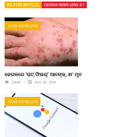
RELATED ARTICLES
ODISHA NEWS LENS 4.1
ଦେଶ-ଦେଶାନ୍ତର
କେରଳରେ ‘ରାଟ୍ ଫିଭର୍’ ଆତଙ୍କ, ୫୮ ମୃତ
14940
AUG 08, 2026
ଦେଶ-ଦେଶାନ୍ତର