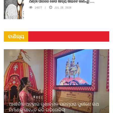
ଥଣ୍ଡା ପାଗରେ କେଉଁ ଖାଦ୍ୟ ଖାଇବେ ଜାଣନ୍ତୁ.....
14577
JUL 28, 2026
ବାଣିଜ୍ୟ
ଆଶୀର୍ବାଦ ଅଟ୍ଟାର ଗୁଣାତ୍ମକ ପରମ୍ପରା ପୁରୀରେ ରଥ
ନିର୍ମାଣକୁ ଜୀବନ୍ତ କରି ଗଢିତୋଳିଲା