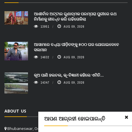
ଆଶୀର୍ବାଦ ଅଟ୍ଟାର ଗୁଣାତ୍ମକ ପରମ୍ପରା ପୁରୀରେ ରଥ
ନିର୍ମାଣକୁ ଜୀବନ୍ତ କରି ଗଢିତୋଳିଲା
13951
AUG 09, 2026
ଆସାମରେ ବନ୍ୟା ପୀଡ଼ିତଙ୍କୁ ୫୦୦ ଘର ଯୋଗାଇଦେବେ
ସଲମାନ
14632
AUG 09, 2026
କୂଅ ପାଣି ହଲଚଲ, ଭୂ-ବିଜ୍ଞାନୀ କହିଲେ ଏମିତି...
14347
AUG 09, 2026
ABOUT US
ଆପଣ ଆଗ୍ରହୀ ହୋଇପାରନ୍ତି
Bhubaneswar, Odisha, India