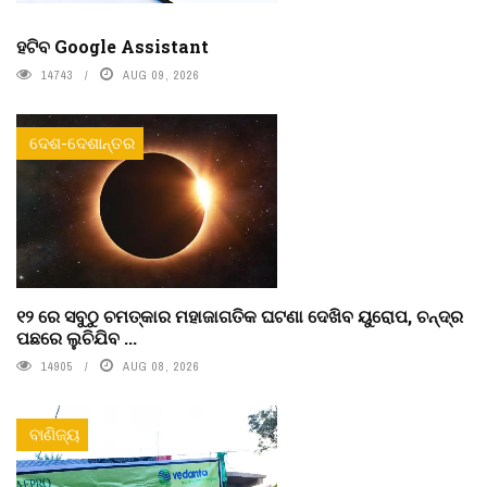
ହଟିବ Google Assistant
14743
AUG 09, 2026
ଦେଶ-ଦେଶାନ୍ତର
୧୨ ରେ ସବୁଠୁ ଚମତ୍କାର ମହାଜାଗତିକ ଘଟଣା ଦେଖିବ ୟୁରୋପ, ଚନ୍ଦ୍ର
ପଛରେ ଲୁଚିଯିବ ...
14905
AUG 08, 2026
ବାଣିଜ୍ୟ