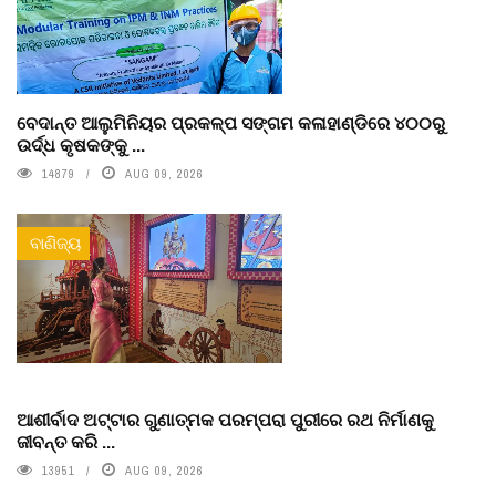
ବେଦାନ୍ତ ଆଲୁମିନିୟର ପ୍ରକଳ୍ପ ସଙ୍ଗମ କଳାହାଣ୍ଡିରେ ୪୦୦ରୁ
ଉର୍ଦ୍ଧ କୃଷକଙ୍କୁ ...
14879
AUG 09, 2026
ବାଣିଜ୍ୟ
ଆଶୀର୍ବାଦ ଅଟ୍ଟାର ଗୁଣାତ୍ମକ ପରମ୍ପରା ପୁରୀରେ ରଥ ନିର୍ମାଣକୁ
ଜୀବନ୍ତ କରି ...
13951
AUG 09, 2026