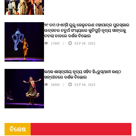
୨୯ ତମ ଓଏମ୍‌ସି ଗୁରୁ କେଳୁଚରଣ ମହାପାତ୍ର ପୁରସ୍କାର
ଉତ୍ସବର ଚତୁର୍ଥ ସଂଧ୍ୟାରେ କୁଚିପୁଡ଼ି ନୃତ୍ୟ ସାଙ୍ଗକୁ
ତବଲା ବାଦରେ ଦର୍ଶକ ବିଭୋର
17682
SEP 09, 2023
କଥକ ଶାସ୍ତ୍ରୀୟ ନୃତ୍ୟ ସହିତ ହିନ୍ଦୁସ୍ଥାନୀ କଣ୍ଠ
ସଙ୍ଗୀତରେ ଦର୍ଶକ ବିଭୋର
18082
SEP 06, 2023
ବିଶେଷ