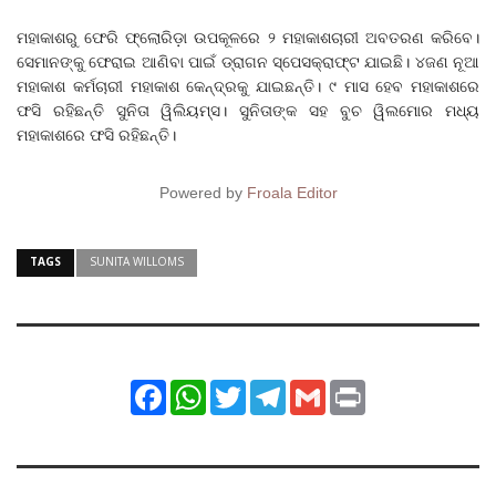
ମହାକାଶରୁ ଫେରି ଫ୍ଲୋରିଡ଼ା ଉପକୂଳରେ ୨ ମହାକାଶଚାରୀ ଅବତରଣ କରିବେ।
ସେମାନଙ୍କୁ ଫେରାଇ ଆଣିବା ପାଇଁ ଡ୍ରାଗନ ସ୍ପେସକ୍ରାଫ୍ଟ ଯାଇଛି। ୪ଜଣ ନୂଆ
ମହାକାଶ କର୍ମଚାରୀ ମହାକାଶ କେନ୍ଦ୍ରକୁ ଯାଇଛନ୍ତି। ୯ ମାସ ହେବ ମହାକାଶରେ
ଫସି ରହିଛନ୍ତି ସୁନିତା ୱିଲିୟମ୍ସ। ସୁନିତାଙ୍କ ସହ ବୁଚ ୱିଲମୋର ମଧ୍ୟ
ମହାକାଶରେ ଫସି ରହିଛନ୍ତି।
Powered by
Froala Editor
TAGS
SUNITA WILLOMS
Facebook
WhatsApp
Twitter
Telegram
Gmail
Print