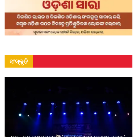
ସଂସ୍କୃତି