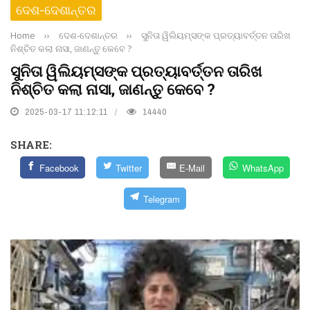
ଦେଶ-ଦେଶାନ୍ତର
Home
››
ଦେଶ-ଦେଶାନ୍ତର
››
ସୁନିତା ୱିଲିୟମ୍ସଙ୍କ ପ୍ରତ୍ୟାବର୍ତ୍ତନ ତାରିଖ
ନିଶ୍ଚିତ କଲା ନାସା, ଜାଣନ୍ତୁ କେବେ ?
ସୁନିତା ୱିଲିୟମ୍ସଙ୍କ ପ୍ରତ୍ୟାବର୍ତ୍ତନ ତାରିଖ
ନିଶ୍ଚିତ କଲା ନାସା, ଜାଣନ୍ତୁ କେବେ ?
2025-03-17 11:12:11
14440
SHARE:
Facebook
Twitter
E-Mail
WhatsApp
Telegram