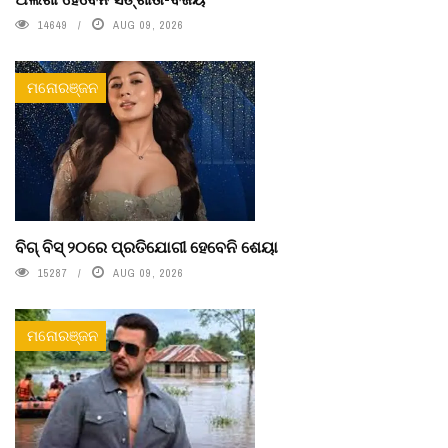
14649
AUG 09, 2026
ମନୋରଞ୍ଜନ
ବିଗ୍ ବିସ୍ ୨୦ରେ ପ୍ରତିଯୋଗୀ ହେବେନି ଶେୟା
15287
AUG 09, 2026
ମନୋରଞ୍ଜନ