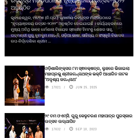
ରବୀନ୍ଦ୍ର ମଣ୍ଡପଠାରେ "ନୃତ୍ୟାଞ୍ଜଳୟ ଉତ୍ସବ-୨୦୨୨"
ଅନୁଷ୍ଠିତ
ଭୁବନେଶ୍ୱର, ୧୫/୦୫ (ନି.ପ୍ର.): ସ୍ଥାନୀୟ ରବୀନ୍ଦ୍ର ମଣ୍ଡପଠାରେ
"ନୃତ୍ୟାଞ୍ଜଳୟ ଉତ୍ସବ-୨୦୨୨" ଅନୁଷ୍ଠିତ ହୋଇଯାଇଛି । କାର୍ଯ୍ୟକ୍ରମରେ
ମୁଖ୍ୟ ଅତିଥି ଭାବେ ଧର୍ମଶାଳା ବିଧାୟକ ସ୍ଵାଧୀନ ହିମାଂଶୁ ଶେଖର ସାହୁ,
ପଦ୍ମଶ୍ରୀ ଗୁରୁ କୁମକୁମ ମହାନ୍ତି, ଓଡ଼ିଆ ଭାଷା, ସାହିତ୍ୟ ଓ ସଂସ୍କୃତି ବିଭାଗର
ଉପ-ନିର୍ଦ୍ଦେଶିକା ଶ୍ରୀମ ...
ଓଡ଼ିଶାଲିଙ୍କ୍ସର ୮ମ ସ୍ଵନକ୍ଷତ୍ର, ଲୁହରେ ଭିଜାଇଲା
ମହାପ୍ରଭୁ ଶ୍ରୀଜଗନ୍ନାଥଙ୍କ ଭକ୍ତି ଆଧାରିତ ନାଟକ
‘ଅଦୃଶ୍ୟ ଜଗନ୍ନାଥ‘
17021
JUN 25, 2025
୨୯ ତମ ଓଏମ୍‌ସି. ଗୁରୁ କେଳୁଚରଣ ମହାପାତ୍ର ପୁରସ୍କାର
ଉତ୍ସବ ଉଦ୍‍ଯାପିତ
17632
SEP 10, 2023