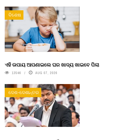
ବିଶେଷ
ଏହି ଉପାୟ ଆପଣାଇଲେ ଘର ଖାଦ୍ୟ ଖାଇବେ ପିଲା
13546
AUG 07, 2026
ଦେଶ-ଦେଶାନ୍ତର