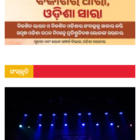
ସଂସ୍କୃତି