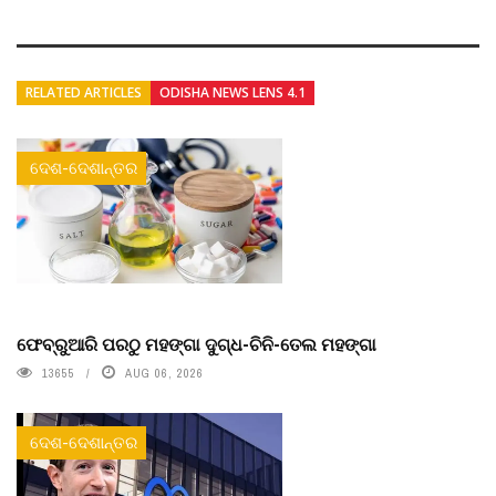
RELATED ARTICLES
ODISHA NEWS LENS 4.1
ଦେଶ-ଦେଶାନ୍ତର
ଫେବ୍ରୁଆରି ପରଠୁ ମହଙ୍ଗା ଦୁଗ୍ଧ-ଚିନି-ତେଲ ମହଙ୍ଗା
13655
AUG 06, 2026
ଦେଶ-ଦେଶାନ୍ତର