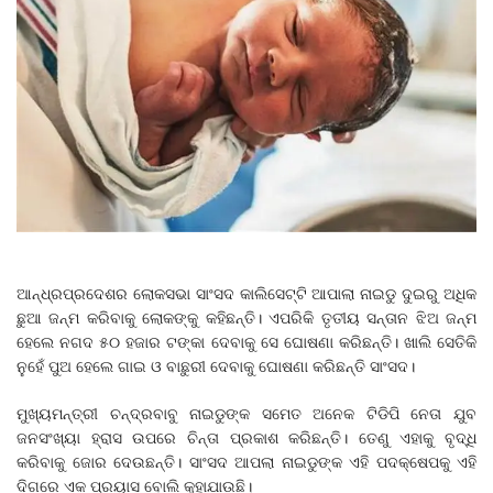
ଆନ୍ଧ୍ରପ୍ରଦେଶର ଲୋକସଭା ସାଂସଦ କାଲିସେଟ୍ଟି ଆପାଲା ନାଇଡୁ ଦୁଇରୁ ଅଧିକ
ଛୁଆ ଜନ୍ମ କରିବାକୁ ଲୋକଙ୍କୁ କହିଛନ୍ତି। ଏପରିକି ତୃତୀୟ ସନ୍ତାନ ଝିଅ ଜନ୍ମ
ହେଲେ ନଗଦ ୫୦ ହଜାର ଟଙ୍କା ଦେବାକୁ ସେ ଘୋଷଣା କରିଛନ୍ତି। ଖାଲି ସେତିକି
ନୁହେଁ ପୁଅ ହେଲେ ଗାଇ ଓ ବାଛୁରୀ ଦେବାକୁ ଘୋଷଣା କରିଛନ୍ତି ସାଂସଦ।
ମୁଖ୍ୟମନ୍ତ୍ରୀ ଚନ୍ଦ୍ରବାବୁ ନାଇଡୁଙ୍କ ସମେତ ଅନେକ ଟିଡିପି ନେତା ଯୁବ
ଜନସଂଖ୍ୟା ହ୍ରାସ ଉପରେ ଚିନ୍ତା ପ୍ରକାଶ କରିଛନ୍ତି। ତେଣୁ ଏହାକୁ ବୃଦ୍ଧି
କରିବାକୁ ଜୋର ଦେଉଛନ୍ତି। ସାଂସଦ ଆପଲା ନାଇଡୁଙ୍କ ଏହି ପଦକ୍ଷେପକୁ ଏହି
ଦିଗରେ ଏକ ପ୍ରୟାସ ବୋଲି କୁହାଯାଉଛି।