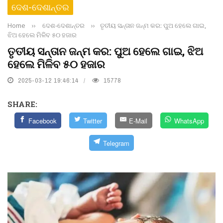
ଦେଶ-ଦେଶାନ୍ତର
Home
››
ଦେଶ-ଦେଶାନ୍ତର
››
ତୃତୀୟ ସନ୍ତାନ ଜନ୍ମ କର: ପୁଅ ହେଲେ ଗାଇ,
ଝିଅ ହେଲେ ମିଳିବ ୫୦ ହଜାର
ତୃତୀୟ ସନ୍ତାନ ଜନ୍ମ କର: ପୁଅ ହେଲେ ଗାଇ, ଝିଅ
ହେଲେ ମିଳିବ ୫୦ ହଜାର
2025-03-12 19:46:14
15778
SHARE:
Facebook
Twitter
E-Mail
WhatsApp
Telegram