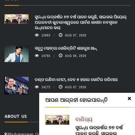
ସୁଗନ୍ଧ ଉତ୍କର୍ଷର ୭୭ ବର୍ଷ ପାଳନ କରୁଛି, ସାଇକଲ ପିୟୋର୍‌
ଅଗରବତୀ ଭୁବନେଶ୍ୱରରେ ପାର୍ବଣ କାଳୀନ ନବସୃଜନ
ଉନ୍ମୋଚନ କଲା
13993
AUG 07, 2026
ସବୁଠୁ ମହଙ୍ଗା ସେଲିବ୍ରିଟି ଶାହରୁଖ ଖାନ୍
14755
AUG 06, 2026
ତଣ୍ଡ ଗଣିବା ମେଟା, ଦେବ ୫ ହଜାର କୋଟିର ଜରିମାନା
14172
AUG 07, 2026
ଆପଣ ଆଗ୍ରହୀ ହୋଇପାରନ୍ତି
ABOUT US
ବାଣିଜ୍ୟ
ସୁଗନ୍ଧ ଉତ୍କର୍ଷର ୭୭ ବର୍ଷ
ପାଳନ କରୁଛି, ସାଇକଲ
Bhubaneswar, Odisha, India