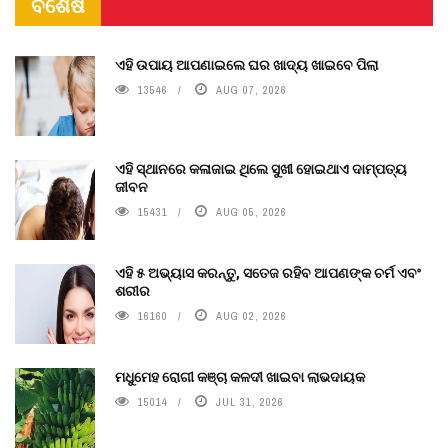
ବିଶେଷ
ଏହି ଉପାୟ ଆପଣାଇଲେ ଘର ଖାଦ୍ୟ ଖାଇବେ ପିଲା
13546
AUG 07, 2026
ଏହି ସ୍ଥାନରେ କଳାଜାଇ ଥିଲେ ସୁଖୀ ହୋଇଥାଏ ଦାମ୍ପତ୍ୟ
ଜୀବନ
15431
AUG 05, 2026
ଏହି ୫ ଅଭ୍ୟାସ କରନ୍ତୁ, ସତେଜ ରହିବ ଆପଣଙ୍କ ଚର୍ମ ଏବଂ
ଶରୀର
16160
AUG 02, 2026
ମଧୁମେହ ରୋଗୀ କଞ୍ଚା କଳଦୀ ଖାଇବା ଲାଭଦାୟକ
15014
JUL 31, 2026