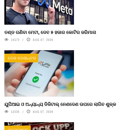
ତଣ୍ଡ ଗଣିବା ମେଟା, ଦେବ ୫ ହଜାର କୋଟିର ଜରିମାନା
14172
AUG 07, 2026
ଦେଶ-ଦେଶାନ୍ତର
ୟୁପିଆଇ ଓ ଅନ୍ୟାନ୍ୟ ଡିଜିଟାଲ୍ ନେଣଦେଣ ଉପରେ ଲାଗିବ ଶୁଳ୍କ
13335
AUG 07, 2026
ମନୋରଞ୍ଜନ