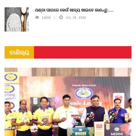
ଥଣ୍ଡା ପାଗରେ କେଉଁ ଖାଦ୍ୟ ଖାଇବେ ଜାଣନ୍ତୁ.....
14506
JUL 28, 2026
ବାଣିଜ୍ୟ