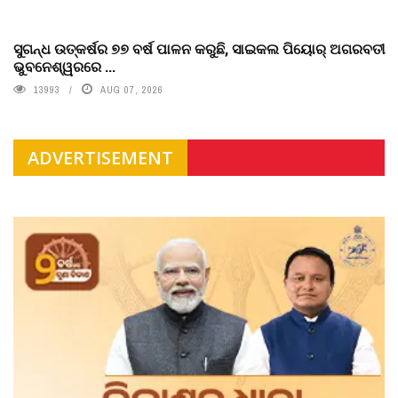
ସୁଗନ୍ଧ ଉତ୍କର୍ଷର ୭୭ ବର୍ଷ ପାଳନ କରୁଛି, ସାଇକଲ ପିୟୋର୍‌ ଅଗରବତୀ
ଭୁବନେଶ୍ୱରରେ ...
13993
AUG 07, 2026
ADVERTISEMENT