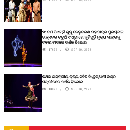
୨୯ ତମ ଓଏମ୍‌ସି ଗୁରୁ କେଳୁଚରଣ ମହାପାତ୍ର ପୁରସ୍କାର
ଉତ୍ସବର ଚତୁର୍ଥ ସଂଧ୍ୟାରେ କୁଚିପୁଡ଼ି ନୃତ୍ୟ ସାଙ୍ଗକୁ
ତବଲା ବାଦରେ ଦର୍ଶକ ବିଭୋର
17679
SEP 09, 2023
କଥକ ଶାସ୍ତ୍ରୀୟ ନୃତ୍ୟ ସହିତ ହିନ୍ଦୁସ୍ଥାନୀ କଣ୍ଠ
ସଙ୍ଗୀତରେ ଦର୍ଶକ ବିଭୋର
18079
SEP 06, 2023