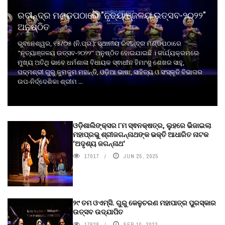
ରବୀନ୍ଦ୍ର ମଣ୍ଡପଠାରେ "ନୃତ୍ୟାଞ୍ଜଳୟ ଉତ୍ସବ-୨୦୨୨"
ଅନୁଷ୍ଠିତ
ଭୁବନେଶ୍ୱର, ୧୫/୦୫ (ନି.ପ୍ର.): ସ୍ଥାନୀୟ ରବୀନ୍ଦ୍ର ମଣ୍ଡପଠାରେ
"ନୃତ୍ୟାଞ୍ଜଳୟ ଉତ୍ସବ-୨୦୨୨" ଅନୁଷ୍ଠିତ ହୋଇଯାଇଛି । କାର୍ଯ୍ୟକ୍ରମରେ
ମୁଖ୍ୟ ଅତିଥି ଭାବେ ଧର୍ମଶାଳା ବିଧାୟକ ସ୍ଵାଧୀନ ହିମାଂଶୁ ଶେଖର ସାହୁ,
ପଦ୍ମଶ୍ରୀ ଗୁରୁ କୁମକୁମ ମହାନ୍ତି, ଓଡ଼ିଆ ଭାଷା, ସାହିତ୍ୟ ଓ ସଂସ୍କୃତି ବିଭାଗର
ଉପ-ନିର୍ଦ୍ଦେଶିକା ଶ୍ରୀମ ...
ଓଡ଼ିଶାଲିଙ୍କ୍ସର ୮ମ ସ୍ଵନକ୍ଷତ୍ର, ଲୁହରେ ଭିଜାଇଲା
ମହାପ୍ରଭୁ ଶ୍ରୀଜଗନ୍ନାଥଙ୍କ ଭକ୍ତି ଆଧାରିତ ନାଟକ
‘ଅଦୃଶ୍ୟ ଜଗନ୍ନାଥ‘
17017
JUN 25, 2025
୨୯ ତମ ଓଏମ୍‌ସି. ଗୁରୁ କେଳୁଚରଣ ମହାପାତ୍ର ପୁରସ୍କାର
ଉତ୍ସବ ଉଦ୍‍ଯାପିତ
17628
SEP 10, 2023