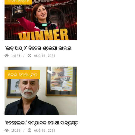
‘ଲକ୍ ଅପ୍ ୨’ ବିଜେତା ଶ୍ରେୟା କାଲରା
14641
AUG 06, 2026
ଦେଶ-ଦେଶାନ୍ତର
‘ତେହେଲକା’ ସମ୍ପାଦକ ଦୋଷୀ ସାବ୍ୟସ୍ତ
15153
AUG 06, 2026