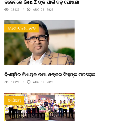
ବଜେଟରେ Gen Z ଙ୍କ ପାଇଁ ବଡ଼ ଘୋଷଣା
15039
AUG 06, 2026
ଦେଶ-ଦେଶାନ୍ତର
ବିଏସ୍‌ପିର ବିଧାୟକ ଉମା ଶଙ୍କର ସିଂହଙ୍କ ପରଲୋକ
14926
AUG 06, 2026
ବାଣିଜ୍ୟ