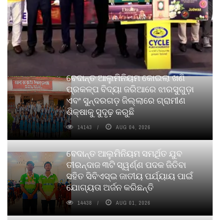
ବେଦାନ୍ତ ଆଲୁମିନିୟମ କୋଇଲା ଖଣି
ପ୍ରକଳ୍ପ ବିଦ୍ୟା ଜରିଆରେ ଝାରସୁଗୁଡ଼ା
ଏବଂ ସୁନ୍ଦରଗଡ଼ ଜିଲ୍ଲାରେ ଗ୍ରାମୀଣ
ଶିକ୍ଷାକୁ ସୁଦୃଢ଼ କରୁଛି
14143
AUG 04, 2026
ବେଦାନ୍ତ ଆଲୁମିନିୟମ ସମର୍ଥିତ ଯୁବ
ତୀରନ୍ଦାଜ ୩ଟି ସ୍ୱର୍ଣ୍ଣ ପଦକ ଜିତିବା
ସହିତ ସିବିଏସ୍ଇ ଜାତୀୟ ପର୍ଯ୍ୟାୟ ପାଇଁ
ଯୋଗ୍ୟତା ଅର୍ଜନ କରିଛନ୍ତି
14438
AUG 01, 2026