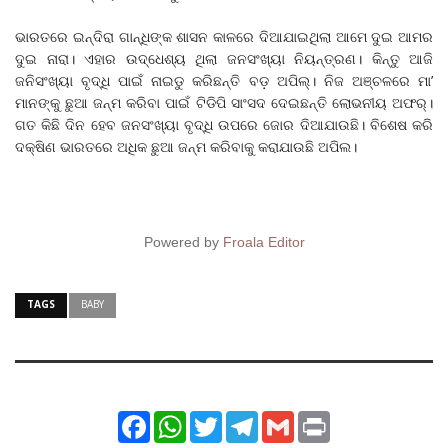
ଭାରତରେ ଇନ୍ଦିରା ଗାନ୍ଧିଙ୍କ ଶାସନ କାଳରେ ଦିଆଯାଇଥିଲା ଆମେ ଦୁଇ ଆମର
ଦୁଇ ନାରା। ଏହାର ଉଦ୍ଧେଶ୍ୟ ଥିଲା ଜନସଂଖ୍ୟା ନିୟନ୍ତ୍ରଣ। କିନ୍ତୁ ଆଜି
ଜନିସଂଖ୍ୟା ବୃଦ୍ଧି ପାଇଁ ନାଇଡୁ କରିଛନ୍ତି ବଡ଼ ଅପିଲ୍‌। ନିଜ ଅଞ୍ଚଳରେ ମା’
ମାନଙ୍କୁ ଛୁଆ ଜନ୍ମ କରିବା ପାଇଁ ଟିଡିପି ସାଂସଦ ଦେଇଛନ୍ତି ଲୋଭନୀୟ ଅଫର୍‌।
ଗତ କିଛି ଦିନ ହେବ ଜନସଂଖ୍ୟା ବୃଦ୍ଧି ଉପରେ ଜୋର ଦିଆଯାଉଛି। ବିଶେଷ କରି
ଦକ୍ଷିଣ ଭାରତରେ ଅଧିକ ଛୁଆ ଜନ୍ମ କରିବାକୁ କରାଯାଉଛି ଅପିଲ।
Powered by
Froala Editor
TAGS
BABY
Facebook
WhatsApp
Twitter
Telegram
Gmail
Print