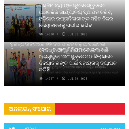
ଏକ୍ଜିମ ବ୍ୟାଙ୍କ ଭୁବନେଶ୍ୱରରେ
ଆଞ୍ଚଳିକ କାର୍ଯ୍ୟାଳୟ ସ୍ଥାପନ କରିବ,
ଓଡ଼ିଶାର ରପ୍ତାନିକାରୀଙ୍କ ସହିତ ନିଜର
ନିୟୋଜନତାକୁ ଗଭୀର କରିବ
14606
JUL 31, 2026
ସୁଗନ୍ଧ ଉତ୍କର୍ଷର ୭୭ ବର୍ଷ ପାଳନ କରୁଛି, ସାଇକଲ
ବେଦାନ୍ତ ଆଲୁମିନିୟମ କୋଇଲା ଖଣି
ପିୟୋର୍‌ ଅଗରବତୀ ଭୁବନେଶ୍ୱରରେ ପାର୍ବଣ କାଳୀନ
ଝାରସୁଗୁଡା ଏବଂ ସୁନ୍ଦରଗଡ଼ ଜିଲ୍ଲାରେ
ନବସୃଜନ ଉନ୍ମୋଚନ କଲା
ଦିବ୍ୟାଙ୍ଗଙ୍କ ପାଇଁ ସହାୟତାକୁ ବ୍ୟାପକ
ବାଉଁଶ ବିହୀନ କଠିନ ଧୂପ ଏବଂ ମେଦିନୀ ଜୁଡୱା କପ୍‌ ସାମ୍ବ୍ରାନି ପ୍ରଦର୍ଶିତ କରୁଛି; ନବସୃଜନ,
କରିଛି
ଦୀର୍ଘସ୍ଥାୟିତା ଏବଂ ଆଧ୍ୟାତ୍ମିକ ଅନୁଭୂତି ସହିତ ଓଡ଼ିଶା ପ୍ରତି ପ୍ରତିବଦ୍ଧତା ପୁନଃ ସୁଦୃଢୀକରଣ କରୁଛି
14257
JUL 29, 2026
ଅନଲାଇନ୍ ସଂଯୋଗ