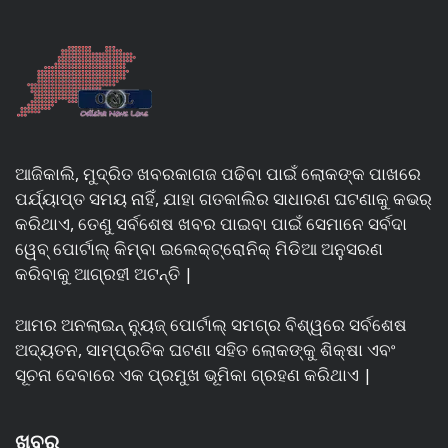
ଆଜିକାଲି, ମୁଦ୍ରିତ ଖବରକାଗଜ ପଢିବା ପାଇଁ ଲୋକଙ୍କ ପାଖରେ
ପର୍ଯ୍ୟାପ୍ତ ସମୟ ନାହିଁ, ଯାହା ଗତକାଲିର ସାଧାରଣ ଘଟଣାକୁ କଭର୍
କରିଥାଏ, ତେଣୁ ସର୍ବଶେଷ ଖବର ପାଇବା ପାଇଁ ସେମାନେ ସର୍ବଦା
ୱେବ୍ ପୋର୍ଟାଲ୍ କିମ୍ବା ଇଲେକ୍ଟ୍ରୋନିକ୍ ମିଡିଆ ଅନୁସରଣ
କରିବାକୁ ଆଗ୍ରହୀ ଅଟନ୍ତି |
ଆମର ଅନଲାଇନ୍ ନ୍ୟୁଜ୍ ପୋର୍ଟାଲ୍ ସମଗ୍ର ବିଶ୍ୱରେ ସର୍ବଶେଷ
ଅଦ୍ୟତନ, ସାମ୍ପ୍ରତିକ ଘଟଣା ସହିତ ଲୋକଙ୍କୁ ଶିକ୍ଷା ଏବଂ
ସୂଚନା ଦେବାରେ ଏକ ପ୍ରମୁଖ ଭୂମିକା ଗ୍ରହଣ କରିଥାଏ |
ଖବର