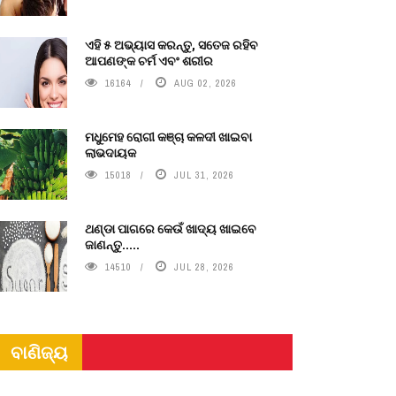
ଏହି ୫ ଅଭ୍ୟାସ କରନ୍ତୁ, ସତେଜ ରହିବ
ଆପଣଙ୍କ ଚର୍ମ ଏବଂ ଶରୀର
16164
AUG 02, 2026
ମଧୁମେହ ରୋଗୀ କଞ୍ଚା କଳଦୀ ଖାଇବା
ଲାଭଦାୟକ
15018
JUL 31, 2026
ଥଣ୍ଡା ପାଗରେ କେଉଁ ଖାଦ୍ୟ ଖାଇବେ
ଜାଣନ୍ତୁ.....
14510
JUL 28, 2026
ବାଣିଜ୍ୟ