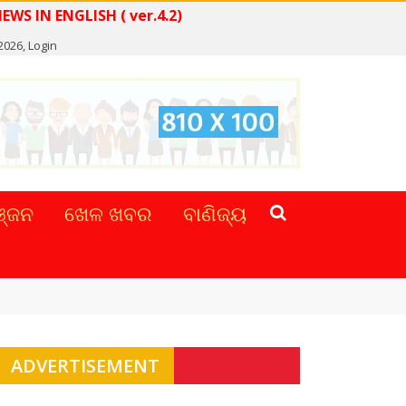
READ NEWS IN ENGLISH ( ver.4.2)
 2026,
Login
୍ଜନ
ଖେଳ ଖବର
ବାଣିଜ୍ୟ
ADVERTISEMENT