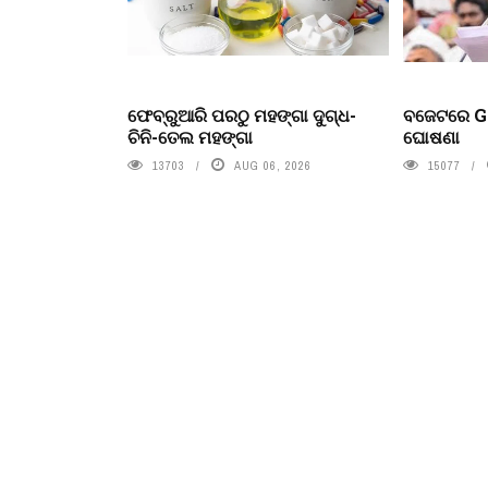
ଫେବ୍ରୁଆରି ପରଠୁ ମହଙ୍ଗା ଦୁଗ୍ଧ-
ବଜେଟରେ Ge
ଚିନି-ତେଲ ମହଙ୍ଗା
ଘୋଷଣା
13703
AUG 06, 2026
15077