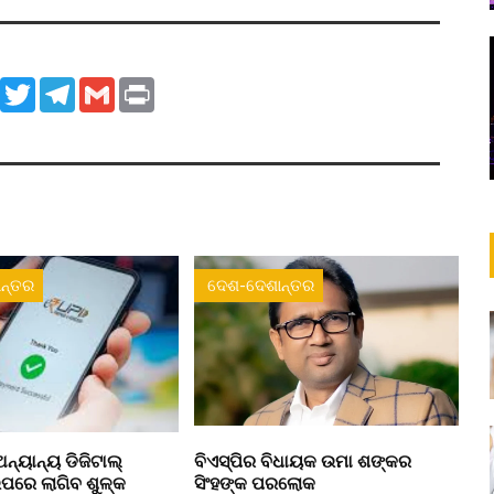
ook
WhatsApp
Twitter
Telegram
Gmail
Print
ନ୍ତର
ଦେଶ-ଦେଶାନ୍ତର
ନ୍ୟାନ୍ୟ ଡିଜିଟାଲ୍
ବିଏସ୍‌ପିର ବିଧାୟକ ଉମା ଶଙ୍କର
ରେ ଲାଗିବ ଶୁଳ୍କ
ସିଂହଙ୍କ ପରଲୋକ