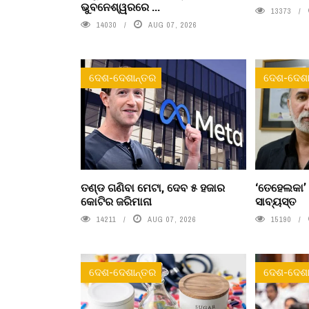
ଭୁବନେଶ୍ୱରରେ ...
13373
14030
AUG 07, 2026
ଦେଶ-ଦେଶାନ୍ତର
ଦେଶ-ଦେଶା
ତଣ୍ଡ ଗଣିବା ମେଟା, ଦେବ ୫ ହଜାର
‘ତେହେଲକା’
କୋଟିର ଜରିମାନା
ସାବ୍ୟସ୍ତ
14211
AUG 07, 2026
15190
ଦେଶ-ଦେଶାନ୍ତର
ଦେଶ-ଦେଶା