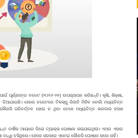
ାଇଁ ପୂର୍ଣ୍ଣାଙ୍ଗ ବଜେଟ (୨୦୨୬-୨୭) ଉପସ୍ଥାପନ କରିଛନ୍ତି। କୃଷି, ଶିକ୍ଷା,
ୟ ଦିଆଯାଇଛି। ହେଲେ ବଜେଟରେ ଟିକସ୍‌ରୁ ରିହାତି ମିଳିବ ବୋଲି ମଧ୍ୟବିତ୍ତ
ସି ପରିବର୍ତ୍ତନ ହୋଇ ନ ଥିବା ବେଳେ ମଧ୍ୟବିତ୍ତ କରଦାତା ହତାଶ
ନ୍ତ ବାର୍ଷିକ ଆୟରେ ଜିରୋ ଟ୍ୟାକ୍ସ ଘୋଷଣା କରାଯାଇଥିଲା। ଏଥର ଏହାର
ଆଶା ବାନ୍ଧି ବସିଥିଲେ। ହେଲେ ସରକାର ଏନେଇ କୌଣସି ଘୋଷଣା କଲେ ନାହିଁ।