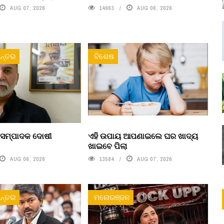
AUG 07, 2026
14963
AUG 06, 2026
ନ୍ତର
ବିଶେଷ
 ସମ୍ପାଦକ ଦୋଷୀ
ଏହି ଉପାୟ ଆପଣାଇଲେ ଘର ଖାଦ୍ୟ
ଖାଇବେ ପିଲା
AUG 06, 2026
13584
AUG 07, 2026
ନ୍ତର
ମନୋରଞ୍ଜନ