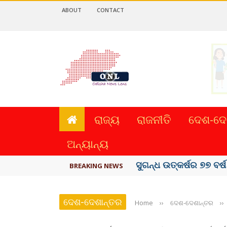
ABOUT
CONTACT
ରାଜ୍ୟ
ରାଜନୀତି
ଦେଶ-ଦେ
ଅନ୍ୟାନ୍ୟ
ୟୁପିଆଇ ଓ ଅନ୍ୟାନ୍ୟ ଡିଜି
BREAKING NEWS
ଦେଶ-ଦେଶାନ୍ତର
Home
››
ଦେଶ-ଦେଶାନ୍ତର
››