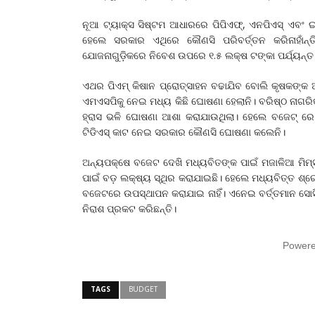
ନୂଆ ଟ୍ୟାକ୍ସ ସିଷ୍ଟମ ଆଧାରରେ ପିପିଏଫ୍, ଏନପିଏସ୍ ଏ
ହେଲେ ସରକାର ଏଥିରେ କୌଣସି ପରିବର୍ତ୍ତନ କରିନାହାଁନ
ଯୋଜନାଗୁଡ଼ିକରେ ନିବେଶ ଉପରେ ୧.୫ ଲକ୍ଷ ଟଙ୍କା ପର୍ଯ୍ୟନ୍ତ
ଏଥର ପିଏମ୍ କିଷାନ ପ୍ରୋତ୍ସାହନ ବଢାଯିବ ବୋଲି କୃଷକଙ୍କ ଆ
ଏମଏସପିକୁ ନେଇ ମଧ୍ୟ କିଛି ଘୋଷଣା ହେଲାନି। ବରିଷ୍ଠ ନାଗର
ହ୍ରାସ ଭଳି ଘୋଷଣା ଆଶା କରାଯାଉଥିଲା। ହେଲେ ବଜେଟ୍ 
ଟିଡିଏସ୍ କାଟ ନେଇ ସରକାର କୌଣସି ଘୋଷଣା କଲେନି।
ଅନ୍ୟପକ୍ଷେ ବଜେଟ ଦେଖି ମଧ୍ୟବିତଙ୍କ ପାଇଁ ମଜାଳିଆ ମିମ୍
ପାଇଁ ବଡ଼ ଲକ୍ଷ୍ୟ ସ୍ଥିର କରାଯାଇଛି। ହେଲେ ମଧ୍ୟବିତ୍ତ ଶ
ବଜେଟରେ ଉପସ୍ଥାପନ କରାଯାଇ ନାହିଁ। ଏନେଇ ବର୍ତ୍ତମାନ ସୋ
ନିରାଶ ପ୍ରକଟ କରିଛନ୍ତି।
Power
TAGS
BUDGET