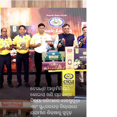
ବେଦାନ୍ତ ଆଲୁମିନିୟମ
କୋଇଲା ଖଣି ପ୍ରକଳ୍ପ
ବିଦ୍ୟା ଜରିଆରେ ଝାରସୁଗୁଡ଼ା
ଏବଂ ସୁନ୍ଦରଗଡ଼ ଜିଲ୍ଲାରେ
ଗ୍ରାମୀଣ ଶିକ୍ଷାକୁ ସୁଦୃଢ଼