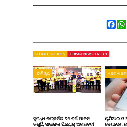
Faceb
RELATED ARTICLES
ODISHA NEWS LENS 4.1
ବାଣିଜ୍ୟ
ଦେଶ-ଦେଶା
ସୁଗନ୍ଧ ଉତ୍କର୍ଷର ୭୭ ବର୍ଷ ପାଳନ
ୟୁପିଆଇ ଓ ଅ
କରୁଛି, ସାଇକଲ ପିୟୋର୍‌ ଅଗରବତୀ
ନେଣଦେଣ ଉପ