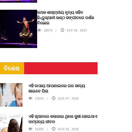
କଥକ ଶାସ୍ତ୍ରୀୟ ନୃତ୍ୟ ସହିତ
ହିନ୍ଦୁସ୍ଥାନୀ କଣ୍ଠ ସଙ୍ଗୀତରେ ଦର୍ଶକ
ବିଭୋର
18079
SEP 06, 2023
ବିଶେଷ
ଏହି ଉପାୟ ଆପଣାଇଲେ ଘର ଖାଦ୍ୟ
ଖାଇବେ ପିଲା
13584
AUG 07, 2026
ଏହି ସ୍ଥାନରେ କଳାଜାଇ ଥିଲେ ସୁଖୀ ହୋଇଥାଏ
ଦାମ୍ପତ୍ୟ ଜୀବନ
15469
AUG 05, 2026