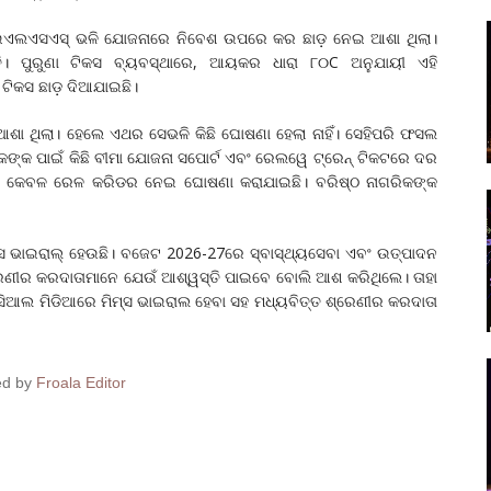
ବଂ ଇଏଲଏସଏସ୍ ଭଳି ଯୋଜନାରେ ନିବେଶ ଉପରେ କର ଛାଡ଼ ନେଇ ଆଶା ଥିଲା।
୍ତି। ପୁରୁଣା ଟିକସ ବ୍ୟବସ୍ଥାରେ, ଆୟକର ଧାରା ୮୦C ଅନୁଯାୟୀ ଏହି
 ଟିକସ ଛାଡ଼ ଦିଆଯାଇଛି।
ଶା ଥିଲା। ହେଲେ ଏଥର ସେଭଳି କିଛି ଘୋଷଣା ହେଲା ନାହିଁ। ସେହିପରି ଫସଲ
ିକଙ୍କ ପାଇଁ କିଛି ବୀମା ଯୋଜନା ସପୋର୍ଟ ଏବଂ ରେଲୱେ ଟ୍ରେନ୍ ଟିକଟରେ ଦର
ରେ କେବଳ ରେଳ କରିଡର ନେଇ ଘୋଷଣା କରାଯାଇଛି। ବରିଷ୍ଠ ନାଗରିକଙ୍କ
ସ ଭାଇରାଲ୍‌ ହେଉଛି। ବଜେଟ 2026-27ରେ ସ୍ବାସ୍ଥ୍ୟସେବା ଏବଂ ଉତ୍ପାଦନ
୍ରେଣୀର କରଦାତାମାନେ ଯେଉଁ ଆଶ୍ୱସ୍ତି ପାଇବେ ବୋଲି ଆଶ କରିଥିଲେ। ତାହା
ସିଆଲ ମିଡିଆରେ ମିମ୍ସ ଭାଇରାଲ ହେବା ସହ ମଧ୍ୟବିତ୍ତ ଶ୍ରେଣୀର କରଦାତା
ed by
Froala Editor