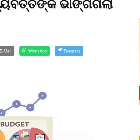
ୟବିତ୍ତଙ୍କ ଭାଙ୍ଗିଗଲା
E-Mail
WhatsApp
Telegram