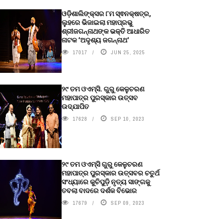
ଓଡ଼ିଶାଲିଙ୍କ୍ସର ୮ମ ସ୍ଵନକ୍ଷତ୍ର,
ଲୁହରେ ଭିଜାଇଲା ମହାପ୍ରଭୁ
ଶ୍ରୀଜଗନ୍ନାଥଙ୍କ ଭକ୍ତି ଆଧାରିତ
ନାଟକ ‘ଅଦୃଶ୍ୟ ଜଗନ୍ନାଥ‘
17017
JUN 25, 2025
୨୯ ତମ ଓଏମ୍‌ସି. ଗୁରୁ କେଳୁଚରଣ
ମହାପାତ୍ର ପୁରସ୍କାର ଉତ୍ସବ
ଉଦ୍‍ଯାପିତ
17628
SEP 10, 2023
୨୯ ତମ ଓଏମ୍‌ସି ଗୁରୁ କେଳୁଚରଣ
ମହାପାତ୍ର ପୁରସ୍କାର ଉତ୍ସବର ଚତୁର୍ଥ
ସଂଧ୍ୟାରେ କୁଚିପୁଡ଼ି ନୃତ୍ୟ ସାଙ୍ଗକୁ
ତବଲା ବାଦରେ ଦର୍ଶକ ବିଭୋର
17679
SEP 09, 2023