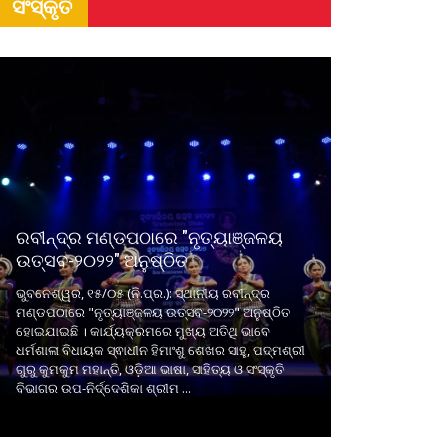
ସଂସ୍କୃତି
ରବୀନ୍ଦ୍ର ମଣ୍ଡପଠାରେ "ନୃତ୍ୟାଞ୍ଜଳୟ
ଉତ୍ସବ-୨୦୨୨" ଅନୁଷ୍ଠିତ
ଭୁବନେଶ୍ୱର, ୧୫/୦୫ (ନି.ପ୍ର.): ସ୍ଥାନୀୟ ରବୀନ୍ଦ୍ର
ମଣ୍ଡପଠାରେ "ନୃତ୍ୟାଞ୍ଜଳୟ ଉତ୍ସବ-୨୦୨୨" ଅନୁଷ୍ଠିତ
ହୋଇଯାଇଛି । କାର୍ଯ୍ୟକ୍ରମରେ ମୁଖ୍ୟ ଅତିଥି ଭାବେ
ଧର୍ମଶାଳା ବିଧାୟକ ସ୍ଵାଧୀନ ହିମାଂଶୁ ଶେଖର ସାହୁ, ପଦ୍ମଶ୍ରୀ
ଗୁରୁ କୁମକୁମ ମହାନ୍ତି, ଓଡ଼ିଆ ଭାଷା, ସାହିତ୍ୟ ଓ ସଂସ୍କୃତି
ବିଭାଗର ଉପ-ନିର୍ଦ୍ଦେଶିକା ଶ୍ରୀମ ...