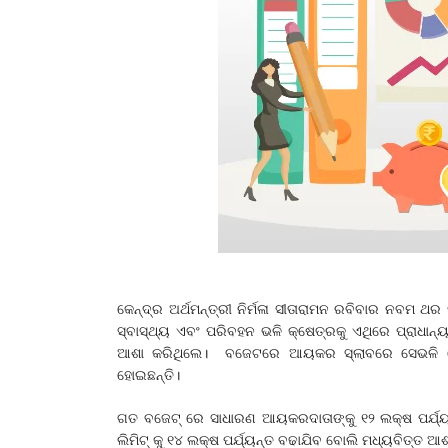
କେନ୍ଦ୍ର ଅର୍ଥମନ୍ତ୍ରୀ ନିର୍ମଳା ସୀତାରାମନ ରବିବାର ନବମ ଥର ପ
ସ୍ବାସ୍ଥ୍ୟ ଏବଂ ପରିବହନ ଭଳି କ୍ଷେତ୍ରକୁ ଏଥିରେ ପ୍ରାଧାନ୍
ଆଶା କରିଥିଲେ। ବଜେଟରେ ଆୟକର ସ୍ଲାବରେ ସେଭଳି କୌଣ
ହୋଇଛନ୍ତି।
ଗତ ବଜେଟ୍ ରେ ସାଧାରଣ ଆୟକରଦାତାଙ୍କୁ ୧୨ ଲକ୍ଷ ପର୍ଯ୍ୟ
ଲିମିଟ୍ କୁ ୧୪ ଲକ୍ଷ ପର୍ଯ୍ୟନ୍ତ ବଢାଯିବ ବୋଲି ମଧ୍ୟବିତ୍ତ 