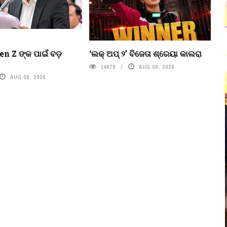
n Z ଙ୍କ ପାଇଁ ବଡ଼
‘ଲକ୍ ଅପ୍ ୨’ ବିଜେତା ଶ୍ରେୟା କାଲରା
14678
AUG 06, 2026
AUG 06, 2026