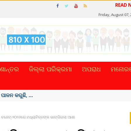
Friday, August 07,
ଶାନ୍ତର
ଜିଲ୍ଲା ପରିକ୍ରମା
ଅପରାଧ
ମନୋରଞ
ଟାଲ୍ ନେଣଦେଣ ...
ବଜେଟ୍-୨୦୨୬ରେ ମଧ୍ୟବିତ୍ତଙ୍କ ଭାଙ୍ଗିଗଲା ଆଶା