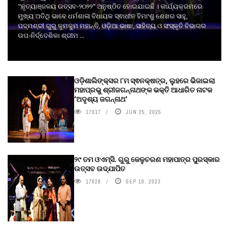
"ନୃତ୍ୟାଞ୍ଜଳୟ ଉତ୍ସବ-୨୦୨୨" ଅନୁଷ୍ଠିତ ହୋଇଯାଇଛି । କାର୍ଯ୍ୟକ୍ରମରେ
ମୁଖ୍ୟ ଅତିଥି ଭାବେ ଧର୍ମଶାଳା ବିଧାୟକ ସ୍ଵାଧୀନ ହିମାଂଶୁ ଶେଖର ସାହୁ,
ପଦ୍ମଶ୍ରୀ ଗୁରୁ କୁମକୁମ ମହାନ୍ତି, ଓଡ଼ିଆ ଭାଷା, ସାହିତ୍ୟ ଓ ସଂସ୍କୃତି ବିଭାଗର
ଉପ-ନିର୍ଦ୍ଦେଶିକା ଶ୍ରୀମ ...
ଓଡ଼ିଶାଲିଙ୍କ୍ସର ୮ମ ସ୍ଵନକ୍ଷତ୍ର, ଲୁହରେ ଭିଜାଇଲା
ମହାପ୍ରଭୁ ଶ୍ରୀଜଗନ୍ନାଥଙ୍କ ଭକ୍ତି ଆଧାରିତ ନାଟକ
‘ଅଦୃଶ୍ୟ ଜଗନ୍ନାଥ‘
17017
JUN 25, 2025
୨୯ ତମ ଓଏମ୍‌ସି. ଗୁରୁ କେଳୁଚରଣ ମହାପାତ୍ର ପୁରସ୍କାର
ଉତ୍ସବ ଉଦ୍‍ଯାପିତ
17628
SEP 10, 2023