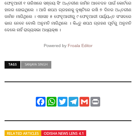
ଫେବୃଆରୀ ୧ ତାରିଖରେ ସଞ୍ଜୟ ସିଂ ଅନ୍ତରୀଣ ଜାମିନ ଆବେଦନ ପାଇଁ କୋର୍ଟରେ
ହାଜର ହୋଇଥିଲେ । ଆଜି ଶପଥ ଗ୍ରହଣକୁ ଦୃଷ୍ଟିରେ ରଖି ୭ ଦିନର ଅନ୍ତରୀଣ
ଜାମିନ ମାଗିଥିଲେ । ଏହାସହ ୫ ଫେବୃଆରୀରୁ ୯ ଫେବୃଆରୀ ପର୍ୟ୍ୟନ୍ତ ସଂସଦରେ
ଭାଗ ନେବେ ବୋଲି ଅନୁମତି ମାଗିଥିଲେ । କିନ୍ତୁ ଶପଥ ଗ୍ରହଣ ପୂର୍ବରୁ ଅନୁମତି
ଦେଲେ ନାହିଁ ରାଜ୍ୟସଭା ଅଧ୍ୟକ୍ଷ ।
Powered by
Froala Editor
TAGS
SANJAYA SINGH
Facebook
WhatsApp
Twitter
Telegram
Gmail
Print
RELATED ARTICLES
ODISHA NEWS LENS 4.1