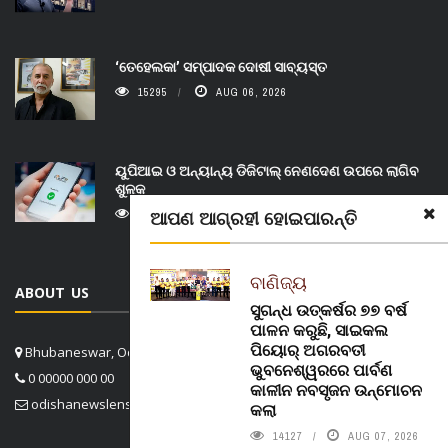
‘ତେହେଲକା’ ସମ୍ପାଦକ ଦୋଷୀ ସାବ୍ୟସ୍ତ
15295
AUG 06, 2026
ୟୁପିଆଇ ଓ ଅନ୍ୟାନ୍ୟ ଡିଜିଟାଲ୍ ନେଣଦେଣ ଉପରେ ଲାଗିବ
ଶୁଳ୍କ
ଆପଣ ଆଗ୍ରହୀ ହୋଇପାରନ୍ତି
13482
AUG 07, 2026
ବାଣିଜ୍ୟ
ABOUT US
ସୁଗନ୍ଧ ଉତ୍କର୍ଷର ୭୭ ବର୍ଷ
ପାଳନ କରୁଛି, ସାଇକଲ
ପିୟୋର୍‌ ଅଗରବତୀ
Bhubaneswar, Odisha, India
ଭୁବନେଶ୍ୱରରେ ପାର୍ବଣ
0 00000 000 00
କାଳୀନ ନବସୃଜନ ଉନ୍ମୋଚନ
odishanewslens@gmail.com
କଲା
14127
AUG 07, 2026