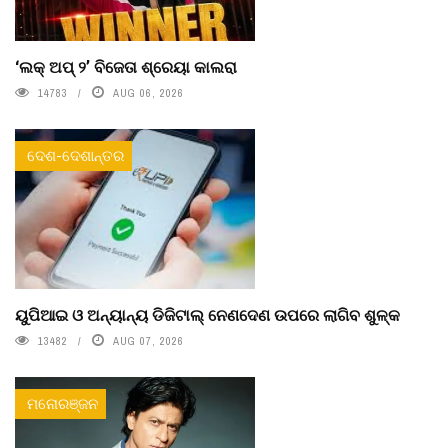
‘ଲକ୍ ଅପ୍ ୨’ ବିଜେତା ଶ୍ରେୟା କାଲରା
14783
AUG 06, 2026
ଦେଶ-ଦେଶାନ୍ତର
ୟୁପିଆଇ ଓ ଅନ୍ୟାନ୍ୟ ଡିଜିଟାଲ୍ ନେଣଦେଣ ଉପରେ ଲାଗିବ ଶୁଳ୍କ
13482
AUG 07, 2026
ମନୋରଞ୍ଜନ