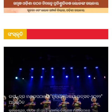
ସଂସ୍କୃତି
ରବୀନ୍ଦ୍ର ମଣ୍ଡପଠାରେ "ନୃତ୍ୟାଞ୍ଜଳୟ ଉତ୍ସବ-୨୦୨୨"
ଅନୁଷ୍ଠିତ
ଭୁବନେଶ୍ୱର, ୧୫/୦୫ (ନି.ପ୍ର.): ସ୍ଥାନୀୟ ରବୀନ୍ଦ୍ର ମଣ୍ଡପଠାରେ