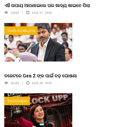
ଏହି ଉପାୟ ଆପଣାଇଲେ ଘର ଖାଦ୍ୟ ଖାଇବେ ପିଲା
13692
AUG 07, 2026
ଦେଶ-ଦେଶାନ୍ତର
ବଜେଟରେ Gen Z ଙ୍କ ପାଇଁ ବଡ଼ ଘୋଷଣା
15182
AUG 06, 2026
ମନୋରଞ୍ଜନ