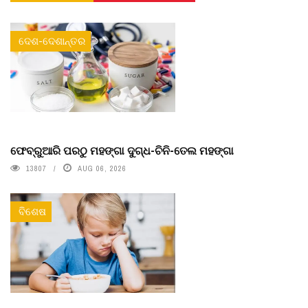
ଦେଶ-ଦେଶାନ୍ତର
ଫେବ୍ରୁଆରି ପରଠୁ ମହଙ୍ଗା ଦୁଗ୍ଧ-ଚିନି-ତେଲ ମହଙ୍ଗା
13807
AUG 06, 2026
ବିଶେଷ