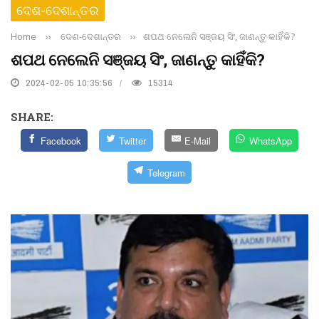
ଦେଶ-ଦେଶାନ୍ତର
Home
››
ଦେଶ-ଦେଶାନ୍ତର
››
ଶପଥ ନେଲେନି ସଞ୍ଜୟ ସିଂ, ଜାଣନ୍ତୁ କାହିଁକି?
ଶପଥ ନେଲେନି ସଞ୍ଜୟ ସିଂ, ଜାଣନ୍ତୁ କାହିଁକି?
2024-02-05 10:35:56
15314
SHARE:
Facebook
Twitter
E-Mail
WhatsApp
Telegram