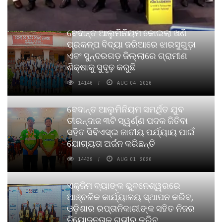
ବେଦାନ୍ତ ଆଲୁମିନିୟମ କୋଇଲା ଖଣି
ପ୍ରକଳ୍ପ ବିଦ୍ୟା ଜରିଆରେ ଝାରସୁଗୁଡ଼ା
ଏବଂ ସୁନ୍ଦରଗଡ଼ ଜିଲ୍ଲାରେ ଗ୍ରାମୀଣ
ଶିକ୍ଷାକୁ ସୁଦୃଢ଼ କରୁଛି
14146
AUG 04, 2026
ବେଦାନ୍ତ ଆଲୁମିନିୟମ ସମର୍ଥିତ ଯୁବ
ତୀରନ୍ଦାଜ ୩ଟି ସ୍ୱର୍ଣ୍ଣ ପଦକ ଜିତିବା
ସହିତ ସିବିଏସ୍ଇ ଜାତୀୟ ପର୍ଯ୍ୟାୟ ପାଇଁ
ଯୋଗ୍ୟତା ଅର୍ଜନ କରିଛନ୍ତି
14439
AUG 01, 2026
ଏକ୍ଜିମ ବ୍ୟାଙ୍କ ଭୁବନେଶ୍ୱରରେ
ଆଞ୍ଚଳିକ କାର୍ଯ୍ୟାଳୟ ସ୍ଥାପନ କରିବ,
ଓଡ଼ିଶାର ରପ୍ତାନିକାରୀଙ୍କ ସହିତ ନିଜର
ନିୟୋଜନତାକୁ ଗଭୀର କରିବ