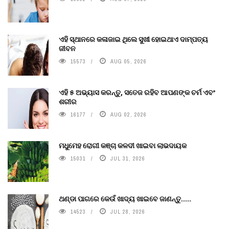
ଏହି ସ୍ଥାନରେ କଳାଜାଇ ଥିଲେ ସୁଖୀ ହୋଇଥାଏ ଦାମ୍ପତ୍ୟ
ଜୀବନ
15573
AUG 05, 2026
ଏହି ୫ ଅଭ୍ୟାସ କରନ୍ତୁ, ସତେଜ ରହିବ ଆପଣଙ୍କ ଚର୍ମ ଏବଂ
ଶରୀର
16177
AUG 02, 2026
ମଧୁମେହ ରୋଗୀ କଞ୍ଚା କଳଦୀ ଖାଇବା ଲାଭଦାୟକ
15031
JUL 31, 2026
ଥଣ୍ଡା ପାଗରେ କେଉଁ ଖାଦ୍ୟ ଖାଇବେ ଜାଣନ୍ତୁ.....
14523
JUL 28, 2026