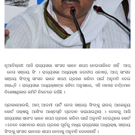
ନୂଆଦିଲ୍ଲୀ: ଆଜି ରାଜ୍ୟସଭା ସାଂସଦ ଭାବେ ଶପଥ ନେଇପାରିବେ ନାହିଁ ଆପ୍
ନେତା ସଞ୍ଜୟ ସିଂ । ରାଜ୍ୟସଭା ଅଧ୍ୟକ୍ଷ ଜଗଦୀପ ଧନଖଡ଼, ଆପ୍ ସାଂସଦ
ସଞ୍ଜୟ ସିଂଙ୍କୁ ସାଂସଦ ଭାବେ ଶପଥ ଗ୍ରହଣ କରିବା ପାଇଁ ଅନୁମତି ଦେଇ
ନାହାନ୍ତି । ରାଜ୍ୟସଭା ଅଧ୍ୟକ୍ଷଙ୍କ କହିବା ଅନୁସାରେ, ଏହି ମାମଲା ବର୍ତ୍ତମାନ
ବିଶେଷାଧିକାର କମିଟି ନିକଟରେ ରହିଛି ।
ପ୍ରକାଶଥାଉକି, ଆମ୍ ଆଦମୀ ପାର୍ଟି ନେତା ସଞ୍ଜୟ ସିଂଙ୍କୁ ରାଉଜ୍ ଆଭେନ୍ୟୁ
କୋର୍ଟ ପକ୍ଷରୁ ଆଶିଂକ ଆଶ୍ବସ୍ତି ପ୍ରଦାନ କରାଯାଇଥିଲା । ଜେଲରୁ ଆସି
ରାଜ୍ୟସଭା ସାସଂଦ ଭାବେ ଶପଥ ଗ୍ରହଣ କରିବା ପାଇଁ ଅନୁମତି ଦେଇଥିଲେ କୋର୍ଟ
। ତେବେ ସୋମବାର ଶପଥ ଗ୍ରହଣ ପୂର୍ବରୁ ମଧ୍ୟ ରାଜ୍ୟସଭା ଅଧ୍ୟକ୍ଷ, ସଞ୍ଜୟ
ସିଂଙ୍କୁ ସାଂସଦ ଭାବରେ ଶପଥ ନେବାକୁ ଅନୁମତି ଦେଲେନାହିଁ ।