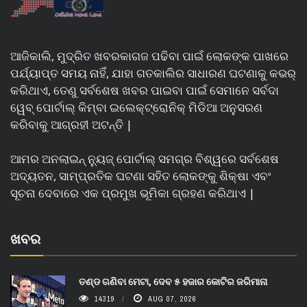
ଆଜିକାଲି, ମୁଦ୍ରିତ ଖବରକାଗଜ ପଢିବା ପାଇଁ ଲୋକଙ୍କ ପାଖରେ
ପର୍ଯ୍ୟାପ୍ତ ସମୟ ନାହିଁ, ଯାହା ଗତକାଲିର ସାଧାରଣ ଘଟଣାକୁ କଭର୍
କରିଥାଏ, ତେଣୁ ସର୍ବଶେଷ ଖବର ପାଇବା ପାଇଁ ସେମାନେ ସର୍ବଦା
ୱେବ୍ ପୋର୍ଟାଲ୍ କିମ୍ବା ଇଲେକ୍ଟ୍ରୋନିକ୍ ମିଡିଆ ଅନୁସରଣ
କରିବାକୁ ଆଗ୍ରହୀ ଅଟନ୍ତି |
ଆମର ଅନଲାଇନ୍ ନ୍ୟୁଜ୍ ପୋର୍ଟାଲ୍ ସମଗ୍ର ବିଶ୍ୱରେ ସର୍ବଶେଷ
ଅଦ୍ୟତନ, ସାମ୍ପ୍ରତିକ ଘଟଣା ସହିତ ଲୋକଙ୍କୁ ଶିକ୍ଷା ଏବଂ
ସୂଚନା ଦେବାରେ ଏକ ପ୍ରମୁଖ ଭୂମିକା ଗ୍ରହଣ କରିଥାଏ |
ଖବର
ତଣ୍ଡ ଗଣିବା ମେଟା, ଦେବ ୫ ହଜାର କୋଟିର ଜରିମାନା
14319
AUG 07, 2026