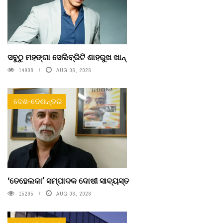
ସବୁଠୁ ମହଙ୍ଗା ସେଲିବ୍ରିଟି ଶାହରୁଖ ଖାନ୍
14908
AUG 06, 2026
ଦେଶ-ଦେଶାନ୍ତର
‘ତେହେଲକା’ ସମ୍ପାଦକ ଦୋଷୀ ସାବ୍ୟସ୍ତ
15295
AUG 06, 2026