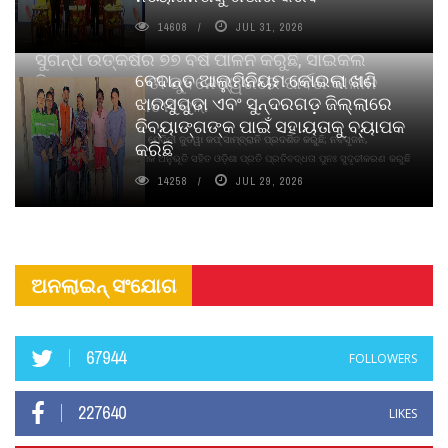
14608
JUL 31, 2026
ସୁଗନ୍ଧ ଉତ୍କର୍ଷର ୭୭ ବର୍ଷ ପାଳନ କରୁଛି, ସାଇକଲ
ବେଦାନ୍ତ ଆଲୁମିନିୟମ କୋଇଲା ଖଣି
ପିୟୋର୍‌ ଅଗରବତୀ ଭୁବନେଶ୍ୱରରେ ପାର୍ବଣ କାଳୀନ
ଝାରସୁଗୁଡା ଏବଂ ସୁନ୍ଦରଗଡ଼ ଜିଲ୍ଲାରେ
ନବସୃଜନ ଉନ୍ମୋଚନ କଲା
ଦିବ୍ୟାଙ୍ଗଙ୍କ ପାଇଁ ସହାୟତାକୁ ବ୍ୟାପକ
ବାଉଁଶ ବିହୀନ କଠିନ ଧୂପ ଏବଂ ମେଦିନୀ ଜୁଡୱା କପ୍‌ ସାମ୍ବ୍ରାନି ପ୍ରଦର୍ଶିତ କରୁଛି; ନବସୃଜନ,
କରିଛି
ଦୀର୍ଘସ୍ଥାୟିତା ଏବଂ ଆଧ୍ୟାତ୍ମିକ ଅନୁଭୂତି ସହିତ ଓଡ଼ିଶା ପ୍ରତି ପ୍ରତିବଦ୍ଧତା ପୁନଃ ସୁଦୃଢୀକରଣ କରୁଛି
14258
JUL 29, 2026
ଅନଲାଇନ୍ ସଂଯୋଗ
67944
FOLLOWERS
227640
LIKES