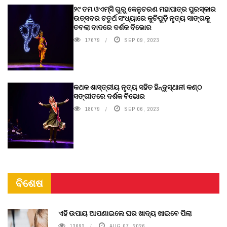
୨୯ ତମ ଓଏମ୍‌ସି ଗୁରୁ କେଳୁଚରଣ ମହାପାତ୍ର ପୁରସ୍କାର
ଉତ୍ସବର ଚତୁର୍ଥ ସଂଧ୍ୟାରେ କୁଚିପୁଡ଼ି ନୃତ୍ୟ ସାଙ୍ଗକୁ
ତବଲା ବାଦରେ ଦର୍ଶକ ବିଭୋର
17679
SEP 09, 2023
କଥକ ଶାସ୍ତ୍ରୀୟ ନୃତ୍ୟ ସହିତ ହିନ୍ଦୁସ୍ଥାନୀ କଣ୍ଠ
ସଙ୍ଗୀତରେ ଦର୍ଶକ ବିଭୋର
18079
SEP 06, 2023
ବିଶେଷ
ଏହି ଉପାୟ ଆପଣାଇଲେ ଘର ଖାଦ୍ୟ ଖାଇବେ ପିଲା
13692
AUG 07, 2026