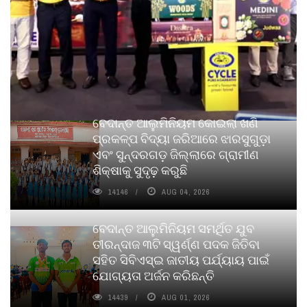
ବେଦାନ୍ତ ଆଲୁମିନିୟମ କୋଇଲା ଖଣି
ପ୍ରକଳ୍ପ ବିଦ୍ୟା ଜରିଆରେ ଝାରସୁଗୁଡ଼ା
ଏବଂ ସୁନ୍ଦରଗଡ଼ ଜିଲ୍ଲାରେ ଗ୍ରାମୀଣ
ଶିକ୍ଷାକୁ ସୁଦୃଢ଼ କରୁଛି
14146
AUG 04, 2026
ବେଦାନ୍ତ ଆଲୁମିନିୟମ ସମର୍ଥିତ ଯୁବ
ତୀରନ୍ଦାଜ ୩ଟି ସ୍ୱର୍ଣ୍ଣ ପଦକ ଜିତିବା
ସହିତ ସିବିଏସ୍ଇ ଜାତୀୟ ପର୍ଯ୍ୟାୟ ପାଇଁ
ଯୋଗ୍ୟତା ଅର୍ଜନ କରିଛନ୍ତି
14439
AUG 01, 2026