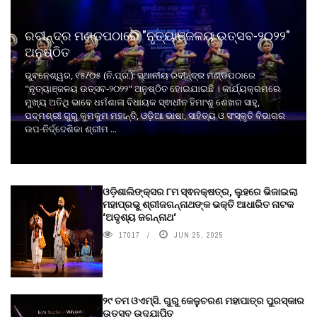
ରବୀନ୍ଦ୍ର ମଣ୍ଡପଠାରେ "ନୃତ୍ୟାଞ୍ଜଳୟ ଉତ୍ସବ-୨୦୨୨"
ଅନୁଷ୍ଠିତ
ଭୁବନେଶ୍ୱର, ୧୫/୦୫ (ନି.ପ୍ର.): ସ୍ଥାନୀୟ ରବୀନ୍ଦ୍ର ମଣ୍ଡପଠାରେ
"ନୃତ୍ୟାଞ୍ଜଳୟ ଉତ୍ସବ-୨୦୨୨" ଅନୁଷ୍ଠିତ ହୋଇଯାଇଛି । କାର୍ଯ୍ୟକ୍ରମରେ
ମୁଖ୍ୟ ଅତିଥି ଭାବେ ଧର୍ମଶାଳା ବିଧାୟକ ସ୍ଵାଧୀନ ହିମାଂଶୁ ଶେଖର ସାହୁ,
ପଦ୍ମଶ୍ରୀ ଗୁରୁ କୁମକୁମ ମହାନ୍ତି, ଓଡ଼ିଆ ଭାଷା, ସାହିତ୍ୟ ଓ ସଂସ୍କୃତି ବିଭାଗର
ଉପ-ନିର୍ଦ୍ଦେଶିକା ଶ୍ରୀମ ...
ଓଡ଼ିଶାଲିଙ୍କ୍ସର ୮ମ ସ୍ଵନକ୍ଷତ୍ର, ଲୁହରେ ଭିଜାଇଲା
ମହାପ୍ରଭୁ ଶ୍ରୀଜଗନ୍ନାଥଙ୍କ ଭକ୍ତି ଆଧାରିତ ନାଟକ
‘ଅଦୃଶ୍ୟ ଜଗନ୍ନାଥ‘
17017
JUN 25, 2025
୨୯ ତମ ଓଏମ୍‌ସି. ଗୁରୁ କେଳୁଚରଣ ମହାପାତ୍ର ପୁରସ୍କାର
ଉତ୍ସବ ଉଦ୍‍ଯାପିତ