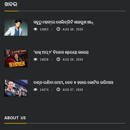
ଖବର
ସବୁଠୁ ମହଙ୍ଗା ସେଲିବ୍ରିଟି ଶାହରୁଖ ଖାନ୍
14963
AUG 06, 2026
‘ଲକ୍ ଅପ୍ ୨’ ବିଜେତା ଶ୍ରେୟା କାଲରା
14838
AUG 06, 2026
ତଣ୍ଡ ଗଣିବା ମେଟା, ଦେବ ୫ ହଜାର କୋଟିର ଜରିମାନା
14374
AUG 07, 2026
ABOUT US