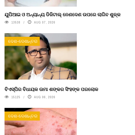
ୟୁପିଆଇ ଓ ଅନ୍ୟାନ୍ୟ ଡିଜିଟାଲ୍ ନେଣଦେଣ ଉପରେ ଲାଗିବ ଶୁଳ୍କ
13538
AUG 07, 2026
ଦେଶ-ଦେଶାନ୍ତର
ବିଏସ୍‌ପିର ବିଧାୟକ ଉମା ଶଙ୍କର ସିଂହଙ୍କ ପରଲୋକ
15125
AUG 06, 2026
ଦେଶ-ଦେଶାନ୍ତର