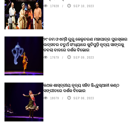
17628
SEP 10, 2023
୨୯ ତମ ଓଏମ୍‌ସି ଗୁରୁ କେଳୁଚରଣ ମହାପାତ୍ର ପୁରସ୍କାର
ଉତ୍ସବର ଚତୁର୍ଥ ସଂଧ୍ୟାରେ କୁଚିପୁଡ଼ି ନୃତ୍ୟ ସାଙ୍ଗକୁ
ତବଲା ବାଦରେ ଦର୍ଶକ ବିଭୋର
17679
SEP 09, 2023
କଥକ ଶାସ୍ତ୍ରୀୟ ନୃତ୍ୟ ସହିତ ହିନ୍ଦୁସ୍ଥାନୀ କଣ୍ଠ
ସଙ୍ଗୀତରେ ଦର୍ଶକ ବିଭୋର
18079
SEP 06, 2023