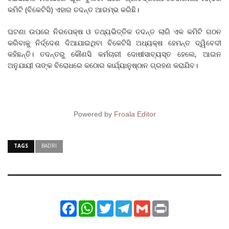
କମିଟି (ବିକେଟିସି) ଏହାର ତଦନ୍ତ ଆରମ୍ଭ କରିଛି।
ଘଟଣା ଉପରେ ନିରପେକ୍ଷ ଓ ତଥ୍ୟଭିତ୍ତିକ ତଦନ୍ତ ଲାଗି ଏକ କମିଟି ଗଠନ
କରିବାକୁ ନିର୍ଦ୍ଦେଶ ଦିଆଯାଇଥିବା ବିକେଟିସି ଅଧ୍ୟକ୍ଷ ହେମନ୍ତ ଦ୍ୱିବେଦୀ
କହିଛନ୍ତି। ତଦନ୍ତରୁ କୌଣସି କର୍ମଚାରୀ ଦୋଷୀସାବ୍ୟସ୍ତ ହେଲେ, ଆଇନ
ଅନୁଯାୟୀ ତାଙ୍କ ବିରୋଧରେ କଠୋର କାର୍ଯ୍ୟାନୁଷ୍ଠାନ ଗ୍ରହଣ କରାଯିବ।
Powered by
Froala Editor
TAGS
BADRI
Facebook
WhatsApp
Twitter
Telegram
Gmail
Print