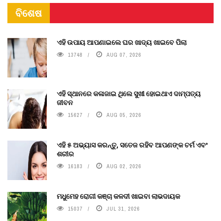
ବିଶେଷ
ଏହି ଉପାୟ ଆପଣାଇଲେ ଘର ଖାଦ୍ୟ ଖାଇବେ ପିଲା
13748
AUG 07, 2026
ଏହି ସ୍ଥାନରେ କଳାଜାଇ ଥିଲେ ସୁଖୀ ହୋଇଥାଏ ଦାମ୍ପତ୍ୟ
ଜୀବନ
15627
AUG 05, 2026
ଏହି ୫ ଅଭ୍ୟାସ କରନ୍ତୁ, ସତେଜ ରହିବ ଆପଣଙ୍କ ଚର୍ମ ଏବଂ
ଶରୀର
16183
AUG 02, 2026
ମଧୁମେହ ରୋଗୀ କଞ୍ଚା କଳଦୀ ଖାଇବା ଲାଭଦାୟକ
15037
JUL 31, 2026