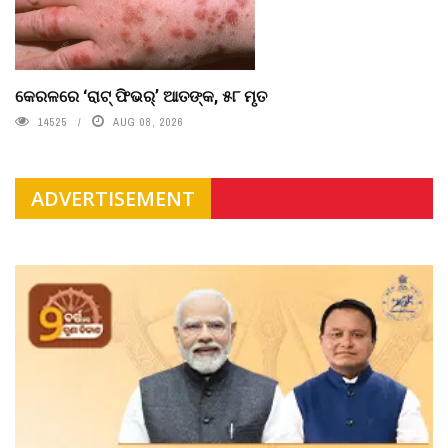
କେରଳରେ ‘ରାଟ୍ ଫିଭର୍’ ଆତଙ୍କ, ୫୮ ମୃତ
14525
AUG 08, 2026
ADVERTISEMENT