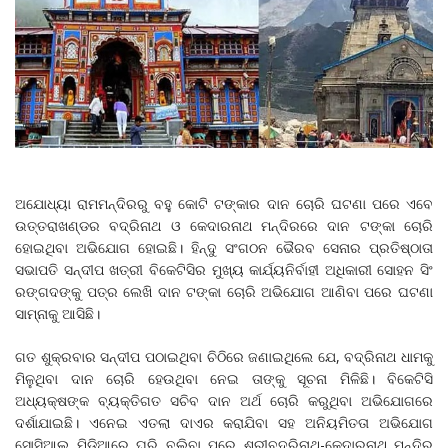
ଅଯୋଧ୍ୟା ରାମମନ୍ଦିରରୁ ବହୁ କୋଟି ଟଙ୍କାର ଦାନ ଚୋରି ଘଟଣା ପରେ ଏବେ
ଉତ୍ତରାଖଣ୍ଡର ବଦ୍ରିନାଥ ଓ କେଦାରନାଥ ମନ୍ଦିରରେ ଦାନ ଟଙ୍କା ଚୋରି
ହୋଇଥିବା ଅଭିଯୋଗ ହୋଇଛି। ହିନ୍ଦୁ ସଂଗଠନ ଭୈରବ ସେନାର ପ୍ରତିଷ୍ଠାତା
ସଭାପତି ସନ୍ଦୀପ ଖତ୍ରୀ ବିକେଟିସିର ମୁଖ୍ୟ କାର୍ଯ୍ୟନିର୍ବାହୀ ଅଧିକାରୀ ସୋହନ ସିଂ
ରଙ୍ଗଦଙ୍କୁ ପତ୍ର ଲେଖି ଦାନ ଟଙ୍କା ଚୋରି ଅଭିଯୋଗ ଆଣିବା ପରେ ଘଟଣା
ସାମ୍‌ନାକୁ ଆସିଛି।
ଗତ ଶୁକ୍ରବାର ସନ୍ଦୀପ ପଠାଇଥିବା ଚିଠିରେ ଜଣାଇଥିଲେ ଯେ, ବଦ୍ରିନାଥ ଧାମକୁ
ମିଳୁଥିବା ଦାନ ଚୋରି ହେଉଥିବା ନେଇ ତାଙ୍କୁ ସୂଚନା ମିଳିଛି। ବିକେଟିସି
ଅଧ୍ୟକ୍ଷଙ୍କ ବ୍ୟକ୍ତିଗତ ସଚିବ ଦାନ ଅର୍ଥ ଚୋରି କରୁଥିବା ଅଭିଯୋଗରେ
ଦର୍ଶାଯାଇଛି। ଏନେଇ ଏତଲା ଦାଏର କରାଯିବା ସହ ଅନିୟମିତତା ଅଭିଯୋଗ
ସୋସିଆଲ ମିଡିଆରେ ଘୂରି ବୁଲିବା ପରେ ଶ୍ରୀବଦ୍ରିନାଥ-କେଦାରନାଥ ମନ୍ଦିର