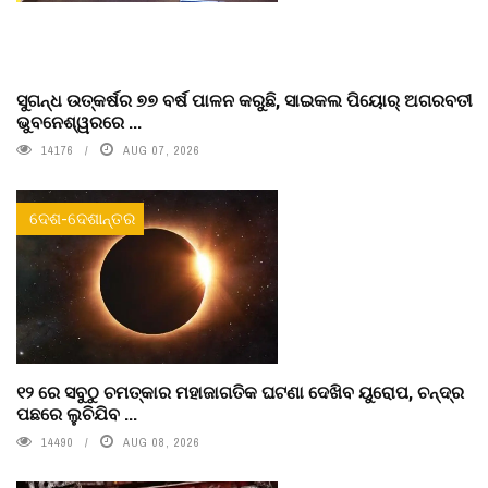
ସୁଗନ୍ଧ ଉତ୍କର୍ଷର ୭୭ ବର୍ଷ ପାଳନ କରୁଛି, ସାଇକଲ ପିୟୋର୍‌ ଅଗରବତୀ
ଭୁବନେଶ୍ୱରରେ ...
14176
AUG 07, 2026
ଦେଶ-ଦେଶାନ୍ତର
୧୨ ରେ ସବୁଠୁ ଚମତ୍କାର ମହାଜାଗତିକ ଘଟଣା ଦେଖିବ ୟୁରୋପ, ଚନ୍ଦ୍ର
ପଛରେ ଲୁଚିଯିବ ...
14490
AUG 08, 2026