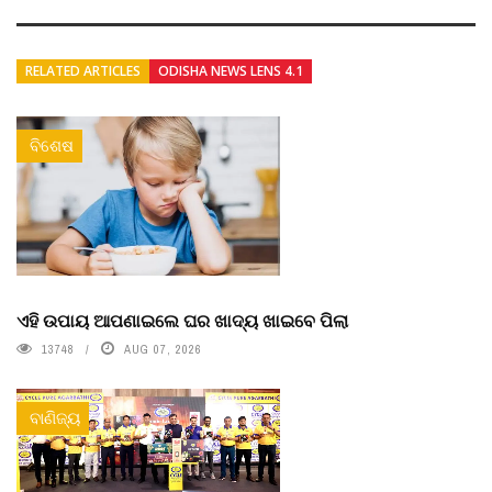
RELATED ARTICLES
ODISHA NEWS LENS 4.1
ବିଶେଷ
ଏହି ଉପାୟ ଆପଣାଇଲେ ଘର ଖାଦ୍ୟ ଖାଇବେ ପିଲା
13748
AUG 07, 2026
ବାଣିଜ୍ୟ