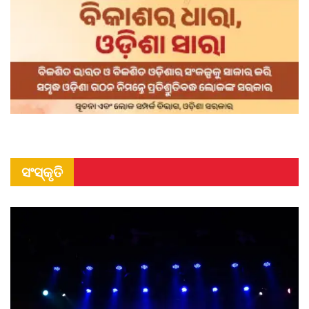
ସଂସ୍କୃତି