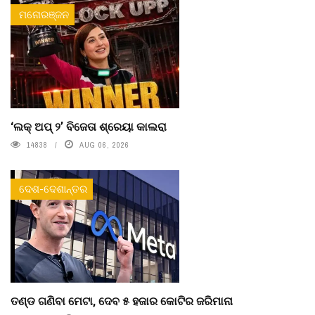
ମନୋରଞ୍ଜନ
‘ଲକ୍ ଅପ୍ ୨’ ବିଜେତା ଶ୍ରେୟା କାଲରା
14838
AUG 06, 2026
ଦେଶ-ଦେଶାନ୍ତର
ତଣ୍ଡ ଗଣିବା ମେଟା, ଦେବ ୫ ହଜାର କୋଟିର ଜରିମାନା