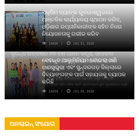
ଏକ୍ଜିମ ବ୍ୟାଙ୍କ ଭୁବନେଶ୍ୱରରେ
ଆଞ୍ଚଳିକ କାର୍ଯ୍ୟାଳୟ ସ୍ଥାପନ କରିବ,
ଓଡ଼ିଶାର ରପ୍ତାନିକାରୀଙ୍କ ସହିତ ନିଜର
ନିୟୋଜନତାକୁ ଗଭୀର କରିବ
14608
JUL 31, 2026
ସୁଗନ୍ଧ ଉତ୍କର୍ଷର ୭୭ ବର୍ଷ ପାଳନ କରୁଛି, ସାଇକଲ
ବେଦାନ୍ତ ଆଲୁମିନିୟମ କୋଇଲା ଖଣି
ପିୟୋର୍‌ ଅଗରବତୀ ଭୁବନେଶ୍ୱରରେ ପାର୍ବଣ କାଳୀନ
ଝାରସୁଗୁଡା ଏବଂ ସୁନ୍ଦରଗଡ଼ ଜିଲ୍ଲାରେ
ନବସୃଜନ ଉନ୍ମୋଚନ କଲା
ଦିବ୍ୟାଙ୍ଗଙ୍କ ପାଇଁ ସହାୟତାକୁ ବ୍ୟାପକ
ବାଉଁଶ ବିହୀନ କଠିନ ଧୂପ ଏବଂ ମେଦିନୀ ଜୁଡୱା କପ୍‌ ସାମ୍ବ୍ରାନି ପ୍ରଦର୍ଶିତ କରୁଛି; ନବସୃଜନ,
କରିଛି
ଦୀର୍ଘସ୍ଥାୟିତା ଏବଂ ଆଧ୍ୟାତ୍ମିକ ଅନୁଭୂତି ସହିତ ଓଡ଼ିଶା ପ୍ରତି ପ୍ରତିବଦ୍ଧତା ପୁନଃ ସୁଦୃଢୀକରଣ କରୁଛି
14258
JUL 29, 2026
ଅନଲାଇନ୍ ସଂଯୋଗ