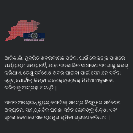
ଆଜିକାଲି, ମୁଦ୍ରିତ ଖବରକାଗଜ ପଢିବା ପାଇଁ ଲୋକଙ୍କ ପାଖରେ
ପର୍ଯ୍ୟାପ୍ତ ସମୟ ନାହିଁ, ଯାହା ଗତକାଲିର ସାଧାରଣ ଘଟଣାକୁ କଭର୍
କରିଥାଏ, ତେଣୁ ସର୍ବଶେଷ ଖବର ପାଇବା ପାଇଁ ସେମାନେ ସର୍ବଦା
ୱେବ୍ ପୋର୍ଟାଲ୍ କିମ୍ବା ଇଲେକ୍ଟ୍ରୋନିକ୍ ମିଡିଆ ଅନୁସରଣ
କରିବାକୁ ଆଗ୍ରହୀ ଅଟନ୍ତି |
ଆମର ଅନଲାଇନ୍ ନ୍ୟୁଜ୍ ପୋର୍ଟାଲ୍ ସମଗ୍ର ବିଶ୍ୱରେ ସର୍ବଶେଷ
ଅଦ୍ୟତନ, ସାମ୍ପ୍ରତିକ ଘଟଣା ସହିତ ଲୋକଙ୍କୁ ଶିକ୍ଷା ଏବଂ
ସୂଚନା ଦେବାରେ ଏକ ପ୍ରମୁଖ ଭୂମିକା ଗ୍ରହଣ କରିଥାଏ |