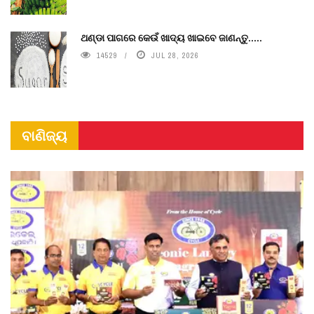
ଥଣ୍ଡା ପାଗରେ କେଉଁ ଖାଦ୍ୟ ଖାଇବେ ଜାଣନ୍ତୁ.....
14529
JUL 28, 2026
ବାଣିଜ୍ୟ