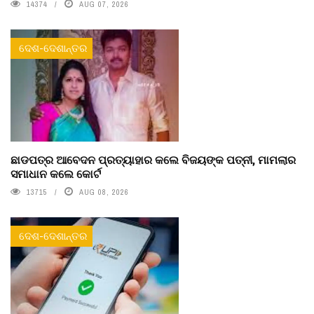
14374
AUG 07, 2026
ଦେଶ-ଦେଶାନ୍ତର
ଛାଡପତ୍ର ଆବେଦନ ପ୍ରତ୍ୟାହାର କଲେ ବିଜୟଙ୍କ ପତ୍ନୀ, ମାମଲାର
ସମାଧାନ କଲେ କୋର୍ଟ
13715
AUG 08, 2026
ଦେଶ-ଦେଶାନ୍ତର