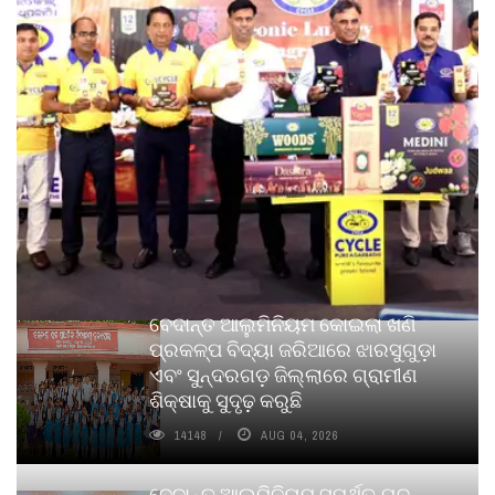
ବେଦାନ୍ତ ଆଲୁମିନିୟମ କୋଇଲା ଖଣି
ପ୍ରକଳ୍ପ ବିଦ୍ୟା ଜରିଆରେ ଝାରସୁଗୁଡ଼ା
ଏବଂ ସୁନ୍ଦରଗଡ଼ ଜିଲ୍ଲାରେ ଗ୍ରାମୀଣ
ଶିକ୍ଷାକୁ ସୁଦୃଢ଼ କରୁଛି
14148
AUG 04, 2026
ବେଦାନ୍ତ ଆଲୁମିନିୟମ ସମର୍ଥିତ ଯୁବ