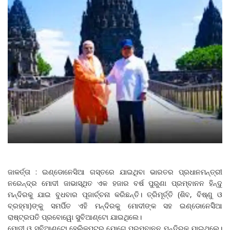
ଜାକର୍ତ୍ତା : ଇଣ୍ଡୋନେସିଆ ଗସ୍ତରେ ଯାଇଥିବା ଭାରତର ପ୍ରଧାନମନ୍ତ୍ରୀ
ନରେନ୍ଦ୍ର ମୋଦୀ ଜାଭାସ୍ଥିତ ଏକ ହଜାର ବର୍ଷ ପୁରୁଣା ପ୍ରମ୍ବାନନ ହିନ୍ଦୁ
ମନ୍ଦିରକୁ ଯାଇ ବୁଧବାର ପୂଜାର୍ଚ୍ଚନା କରିଛନ୍ତି। ତ୍ରିମୂର୍ତ୍ତି (ଶିବ, ବିଷ୍ଣୁ ଓ
ବ୍ରହ୍ମା)ଙ୍କୁ ସମର୍ପିତ ଏହି ମନ୍ଦିରକୁ ମୋଦୀଙ୍କ ସହ ଇଣ୍ଡୋନେସିିଆ
ରାଷ୍ଟ୍ରପତି ପ୍ରବୋୱୋ ସୁବିଆଣ୍ଟୋ ଯାଇଥିଲେ।
ମୋଦୀ ଓ ସୁବିଆଣ୍ଟୋ ହେଲିକପ୍ଟର ଯୋଗେ ପ୍ରମ୍ବାନନ ମନ୍ଦିରକୁ ଯାଇଥିଲେ।