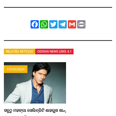
Facebook
WhatsApp
Twitter
Telegram
Gmail
Print
RELATED ARTICLES
ODISHA NEWS LENS 4.1
ମନୋରଞ୍ଜନ
ସବୁଠୁ ମହଙ୍ଗା ସେଲିବ୍ରିଟି ଶାହରୁଖ ଖାନ୍