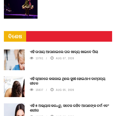
ବିଶେଷ
ଏହି ଉପାୟ ଆପଣାଇଲେ ଘର ଖାଦ୍ୟ ଖାଇବେ ପିଲା
13761
AUG 07, 2026
ଏହି ସ୍ଥାନରେ କଳାଜାଇ ଥିଲେ ସୁଖୀ ହୋଇଥାଏ ଦାମ୍ପତ୍ୟ
ଜୀବନ
15637
AUG 05, 2026
ଏହି ୫ ଅଭ୍ୟାସ କରନ୍ତୁ, ସତେଜ ରହିବ ଆପଣଙ୍କ ଚର୍ମ ଏବଂ
ଶରୀର