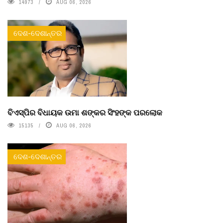
14973
AUG 06, 2026
ଦେଶ-ଦେଶାନ୍ତର
ବିଏସ୍‌ପିର ବିଧାୟକ ଉମା ଶଙ୍କର ସିଂହଙ୍କ ପରଲୋକ
15135
AUG 06, 2026
ଦେଶ-ଦେଶାନ୍ତର