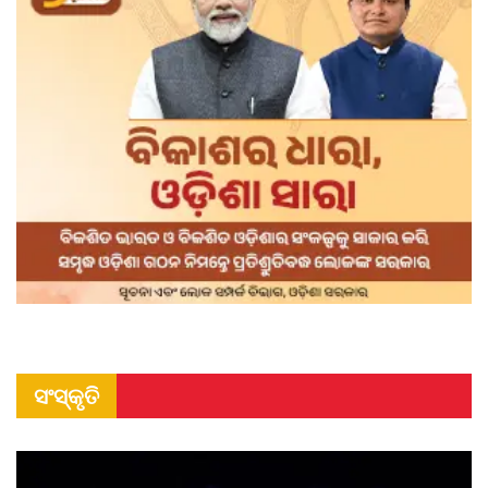
ସଂସ୍କୃତି