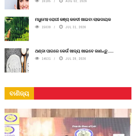
16185
AUG 02, 2026
ମଧୁମେହ ରୋଗୀ କଞ୍ଚା କଳଦୀ ଖାଇବା ଲାଭଦାୟକ
15039
JUL 31, 2026
ଥଣ୍ଡା ପାଗରେ କେଉଁ ଖାଦ୍ୟ ଖାଇବେ ଜାଣନ୍ତୁ.....
14531
JUL 28, 2026
ବାଣିଜ୍ୟ