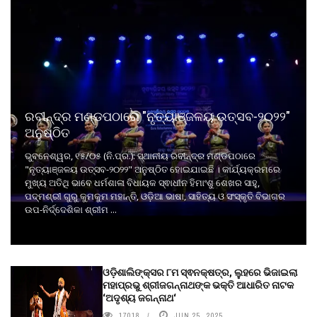
ରବୀନ୍ଦ୍ର ମଣ୍ଡପଠାରେ "ନୃତ୍ୟାଞ୍ଜଳୟ ଉତ୍ସବ-୨୦୨୨"
ଅନୁଷ୍ଠିତ
ଭୁବନେଶ୍ୱର, ୧୫/୦୫ (ନି.ପ୍ର.): ସ୍ଥାନୀୟ ରବୀନ୍ଦ୍ର ମଣ୍ଡପଠାରେ
"ନୃତ୍ୟାଞ୍ଜଳୟ ଉତ୍ସବ-୨୦୨୨" ଅନୁଷ୍ଠିତ ହୋଇଯାଇଛି । କାର୍ଯ୍ୟକ୍ରମରେ
ମୁଖ୍ୟ ଅତିଥି ଭାବେ ଧର୍ମଶାଳା ବିଧାୟକ ସ୍ଵାଧୀନ ହିମାଂଶୁ ଶେଖର ସାହୁ,
ପଦ୍ମଶ୍ରୀ ଗୁରୁ କୁମକୁମ ମହାନ୍ତି, ଓଡ଼ିଆ ଭାଷା, ସାହିତ୍ୟ ଓ ସଂସ୍କୃତି ବିଭାଗର
ଉପ-ନିର୍ଦ୍ଦେଶିକା ଶ୍ରୀମ ...
ଓଡ଼ିଶାଲିଙ୍କ୍ସର ୮ମ ସ୍ଵନକ୍ଷତ୍ର, ଲୁହରେ ଭିଜାଇଲା
ମହାପ୍ରଭୁ ଶ୍ରୀଜଗନ୍ନାଥଙ୍କ ଭକ୍ତି ଆଧାରିତ ନାଟକ
‘ଅଦୃଶ୍ୟ ଜଗନ୍ନାଥ‘
17018
JUN 25, 2025