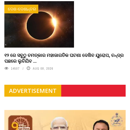
ଦେଶ-ଦେଶାନ୍ତର
୧୨ ରେ ସବୁଠୁ ଚମତ୍କାର ମହାଜାଗତିକ ଘଟଣା ଦେଖିବ ୟୁରୋପ, ଚନ୍ଦ୍ର
ପଛରେ ଲୁଚିଯିବ ...
14507
AUG 08, 2026
ADVERTISEMENT