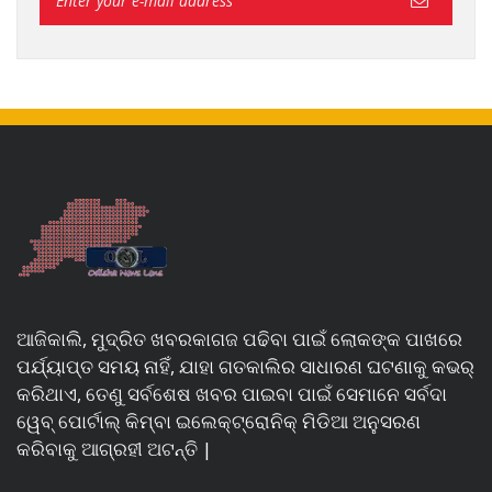
ଆଜିକାଲି, ମୁଦ୍ରିତ ଖବରକାଗଜ ପଢିବା ପାଇଁ ଲୋକଙ୍କ ପାଖରେ
ପର୍ଯ୍ୟାପ୍ତ ସମୟ ନାହିଁ, ଯାହା ଗତକାଲିର ସାଧାରଣ ଘଟଣାକୁ କଭର୍
କରିଥାଏ, ତେଣୁ ସର୍ବଶେଷ ଖବର ପାଇବା ପାଇଁ ସେମାନେ ସର୍ବଦା
ୱେବ୍ ପୋର୍ଟାଲ୍ କିମ୍ବା ଇଲେକ୍ଟ୍ରୋନିକ୍ ମିଡିଆ ଅନୁସରଣ
କରିବାକୁ ଆଗ୍ରହୀ ଅଟନ୍ତି |