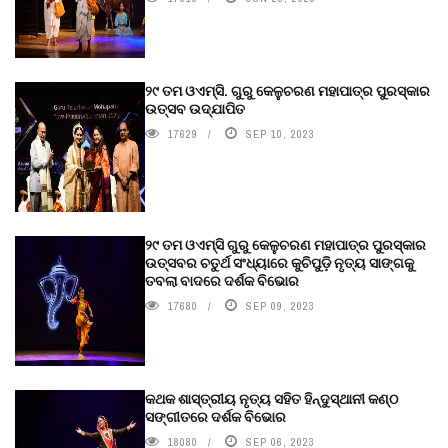
୨୯ ତମ ଓଏମ୍‌ସି. ଗୁରୁ କେଳୁଚରଣ ମହାପାତ୍ର ପୁରସ୍କାର
ଉତ୍ସବ ଉଦ୍‍ଯାପିତ
17629
SEP 10, 2023
୨୯ ତମ ଓଏମ୍‌ସି ଗୁରୁ କେଳୁଚରଣ ମହାପାତ୍ର ପୁରସ୍କାର
ଉତ୍ସବର ଚତୁର୍ଥ ସଂଧ୍ୟାରେ କୁଚିପୁଡ଼ି ନୃତ୍ୟ ସାଙ୍ଗକୁ
ତବଲା ବାଦରେ ଦର୍ଶକ ବିଭୋର
17680
SEP 09, 2023
କଥକ ଶାସ୍ତ୍ରୀୟ ନୃତ୍ୟ ସହିତ ହିନ୍ଦୁସ୍ଥାନୀ କଣ୍ଠ
ସଙ୍ଗୀତରେ ଦର୍ଶକ ବିଭୋର
18080
SEP 06, 2023