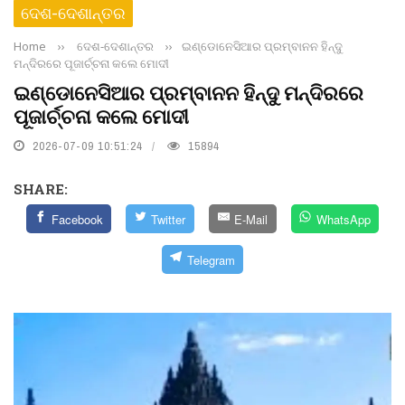
ଦେଶ-ଦେଶାନ୍ତର
Home
››
ଦେଶ-ଦେଶାନ୍ତର
››
ଇଣ୍ଡୋନେସିଆର ପ୍ରମ୍ବାନନ ହିନ୍ଦୁ
ମନ୍ଦିରରେ ପୂଜାର୍ଚ୍ଚନା କଲେ ମୋଦୀ
ଇଣ୍ଡୋନେସିଆର ପ୍ରମ୍ବାନନ ହିନ୍ଦୁ ମନ୍ଦିରରେ
ପୂଜାର୍ଚ୍ଚନା କଲେ ମୋଦୀ
2026-07-09 10:51:24
15894
SHARE:
Facebook
Twitter
E-Mail
WhatsApp
Telegram