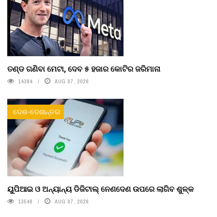
ତଣ୍ଡ ଗଣିବା ମେଟା, ଦେବ ୫ ହଜାର କୋଟିର ଜରିମାନା
14384
AUG 07, 2026
ଦେଶ-ଦେଶାନ୍ତର
ୟୁପିଆଇ ଓ ଅନ୍ୟାନ୍ୟ ଡିଜିଟାଲ୍ ନେଣଦେଣ ଉପରେ ଲାଗିବ ଶୁଳ୍କ
13548
AUG 07, 2026