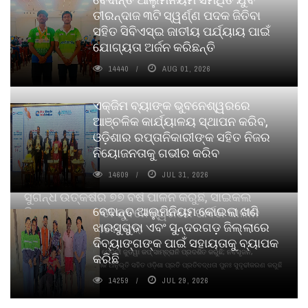
ତୀରନ୍ଦାଜ ୩ଟି ସ୍ୱର୍ଣ୍ଣ ପଦକ ଜିତିବା
ସହିତ ସିବିଏସ୍ଇ ଜାତୀୟ ପର୍ଯ୍ୟାୟ ପାଇଁ
ଯୋଗ୍ୟତା ଅର୍ଜନ କରିଛନ୍ତି
14440
AUG 01, 2026
ଏକ୍ଜିମ ବ୍ୟାଙ୍କ ଭୁବନେଶ୍ୱରରେ
ଆଞ୍ଚଳିକ କାର୍ଯ୍ୟାଳୟ ସ୍ଥାପନ କରିବ,
ଓଡ଼ିଶାର ରପ୍ତାନିକାରୀଙ୍କ ସହିତ ନିଜର
ନିୟୋଜନତାକୁ ଗଭୀର କରିବ
14609
JUL 31, 2026
ସୁଗନ୍ଧ ଉତ୍କର୍ଷର ୭୭ ବର୍ଷ ପାଳନ କରୁଛି, ସାଇକଲ
ବେଦାନ୍ତ ଆଲୁମିନିୟମ କୋଇଲା ଖଣି
ପିୟୋର୍‌ ଅଗରବତୀ ଭୁବନେଶ୍ୱରରେ ପାର୍ବଣ କାଳୀନ
ଝାରସୁଗୁଡା ଏବଂ ସୁନ୍ଦରଗଡ଼ ଜିଲ୍ଲାରେ
ନବସୃଜନ ଉନ୍ମୋଚନ କଲା
ଦିବ୍ୟାଙ୍ଗଙ୍କ ପାଇଁ ସହାୟତାକୁ ବ୍ୟାପକ
ବାଉଁଶ ବିହୀନ କଠିନ ଧୂପ ଏବଂ ମେଦିନୀ ଜୁଡୱା କପ୍‌ ସାମ୍ବ୍ରାନି ପ୍ରଦର୍ଶିତ କରୁଛି; ନବସୃଜନ,
କରିଛି
ଦୀର୍ଘସ୍ଥାୟିତା ଏବଂ ଆଧ୍ୟାତ୍ମିକ ଅନୁଭୂତି ସହିତ ଓଡ଼ିଶା ପ୍ରତି ପ୍ରତିବଦ୍ଧତା ପୁନଃ ସୁଦୃଢୀକରଣ କରୁଛି
14259
JUL 29, 2026