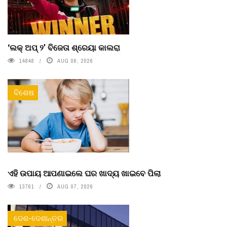
‘ଲକ୍ ଅପ୍ ୨’ ବିଜେତା ଶ୍ରେୟା କାଲରା
14848
AUG 06, 2026
ବିଶେଷ
ଏହି ଉପାୟ ଆପଣାଇଲେ ଘର ଖାଦ୍ୟ ଖାଇବେ ପିଲା
13761
AUG 07, 2026
ଦେଶ-ଦେଶାନ୍ତର