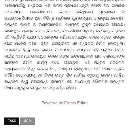
ଆକାଶମାର୍ଗରୁ ମନ୍ଦିରର ଏକ ଭିଡିଓ ପ୍ରଧାନମନ୍ତ୍ରୀ ମୋଦୀ ନିଜ ସାମାଜିକ
ଗଣମାଧ୍ୟମ ଆକାଉଣ୍ଟରେ ପୋଷ୍ଟ କରିଥିଲେ। ସୂଚନାଥାଉ କି
ଇଣ୍ଡୋନେସିଆରେ ଥିବା ବିଭିନ୍ନ ମନ୍ଦିରର ପୁନଃଉଦ୍ଧାର ଓ ରକ୍ଷାଣବେକ୍ଷଣ
ନିମନ୍ତେ ଭାରତ ଓ ଇଣ୍ଡୋନେସିଆ ମଧ୍ୟରେ ଚୁକ୍ତି ସ୍ବାକ୍ଷର ହୋଇଛି।
ଜାଭାସ୍ଥିତ ପ୍ରମ୍ବାନନ ମନ୍ଦିର ଇଣ୍ଡୋନେସିଆର ସବୁଠାରୁ ବଡ଼ ହିନ୍ଦୁ ମନ୍ଦିର।
ଏହି ମନ୍ଦିରଟି ପ୍ରାୟ ୪୦ ହେକ୍ଟର ଜମିରେ ହୋଇଥିବା ବେଳେ ଏଥିରେ ଶତାଧିକ
ଛୋଟ ମନ୍ଦିର ରହିଛି। ନବମ ଶତାବ୍ଦୀରେ ଏହି ମନ୍ଦିରଟି ନିର୍ମାଣ ହୋଇଥିଲା।
ତତ୍‌କାଳୀନ ହିନ୍ଦୁ ରାଜ ରାକାଇ ପିକାଟାନଙ୍କ ସମୟରେ ଏହି ମନ୍ଦିର ନିର୍ମାଣ
କାର୍ଯ୍ୟ ଆରମ୍ଭ ହୋଇଥିବା ବେଳେ ତାଙ୍କ ଉତ୍ତରାଧିକାରୀ ରାଜା ଲୋକପାଳଙ୍କ
ସମୟରେ ନିର୍ମାଣ କାର୍ଯ୍ୟ ଶେଷ ହୋଇଥିଲା। ଏହି ମନ୍ଦିର ପରିସରର
ମଧ୍ୟଭାଗରେ ହିନ୍ଦୁ ଦେବତା ଶିବ, ବିଷ୍ଣୁ ଓ ବ୍ରହ୍ମାଙ୍କ ୩ଟି ବିଶାଳ ମନ୍ଦିର
ରହିଛି। ସେଥିମଧ୍ୟରୁ ୪୭ ମିଟର ଉଚ୍ଚ ଶିବ ମନ୍ଦିର ସବୁଠାରୁ ଉଚ୍ଚ। ମନ୍ଦିର
କାନ୍ଥରେ ହିନ୍ଦୁ ମହାଗ୍ରନ୍ଥ ରାମାୟଣ ସହ ଅନ୍ୟାନ୍ୟ ପୌରାଣିକ ଗ୍ରନ୍ଥର
ବିଷୟବସ୍ତୁକୁ ନେଇ ସୁନ୍ଦର କାରୁକାର୍ଯ୍ୟ ରହିଛି।
Powered by
Froala Editor
TAGS
MODI