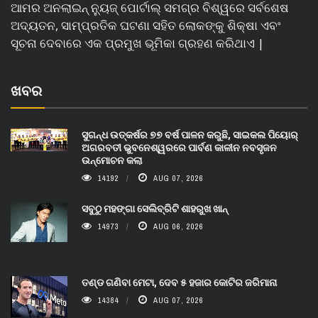
ଆମର ଅନଲାଇନ୍ ନ୍ୟୁଜ୍ ପୋର୍ଟାଲ୍ ସମଗ୍ର ବିଶ୍ୱରେ ସର୍ବଶେଷ
ଅଦ୍ୟତନ, ସାମ୍ପ୍ରତିକ ଘଟଣା ସହିତ ଲୋକଙ୍କୁ ଶିକ୍ଷା ଏବଂ
ସୂଚନା ଦେବାରେ ଏକ ପ୍ରମୁଖ ଭୂମିକା ଗ୍ରହଣ କରିଥାଏ |
ଖବର
ସୁଗନ୍ଧ ଉତ୍କର୍ଷର ୭୭ ବର୍ଷ ପାଳନ କରୁଛି, ସାଇକଲ ପିୟୋର୍‌
ଅଗରବତୀ ଭୁବନେଶ୍ୱରରେ ପାର୍ବଣ କାଳୀନ ନବସୃଜନ
ଉନ୍ମୋଚନ କଲା
14192
AUG 07, 2026
ସବୁଠୁ ମହଙ୍ଗା ସେଲିବ୍ରିଟି ଶାହରୁଖ ଖାନ୍
14973
AUG 06, 2026
ତଣ୍ଡ ଗଣିବା ମେଟା, ଦେବ ୫ ହଜାର କୋଟିର ଜରିମାନା
14384
AUG 07, 2026