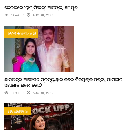
କେରଳରେ ‘ରାଟ୍ ଫିଭର୍’ ଆତଙ୍କ, ୫୮ ମୃତ
14544
AUG 08, 2026
ଦେଶ-ଦେଶାନ୍ତର
ଛାଡପତ୍ର ଆବେଦନ ପ୍ରତ୍ୟାହାର କଲେ ବିଜୟଙ୍କ ପତ୍ନୀ, ମାମଲାର
ସମାଧାନ କଲେ କୋର୍ଟ
13728
AUG 08, 2026
ମନୋରଞ୍ଜନ