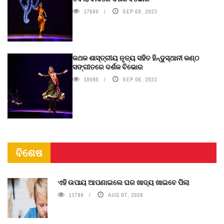
17680
SEP 09, 2023
କଥକ ଶାସ୍ତ୍ରୀୟ ନୃତ୍ୟ ସହିତ ହିନ୍ଦୁସ୍ଥାନୀ କଣ୍ଠ
ସଙ୍ଗୀତରେ ଦର୍ଶକ ବିଭୋର
18080
SEP 06, 2023
ବିଶେଷ
ଏହି ଉପାୟ ଆପଣାଇଲେ ଘର ଖାଦ୍ୟ ଖାଇବେ ପିଲା
13799
AUG 07, 2026