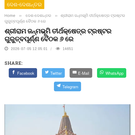
ଦେଶ-ଦେଶାନ୍ତର
Home
››
ଦେଶ-ଦେଶାନ୍ତର
››
ଶ୍ରୀରାମ ଜନ୍ମଭୂମି ତୀର୍ଥକ୍ଷେତ୍ର ଟ୍ରଷ୍ଟର
ଗୁରୁତ୍ବପୂର୍ଣ୍ଣ ବୈଠକ ୬ ରେ
ଶ୍ରୀରାମ ଜନ୍ମଭୂମି ତୀର୍ଥକ୍ଷେତ୍ର ଟ୍ରଷ୍ଟର
ଗୁରୁତ୍ବପୂର୍ଣ୍ଣ ବୈଠକ ୬ ରେ
2026-07-05 12:05:01
14651
SHARE:
Facebook
Twitter
E-Mail
WhatsApp
Telegram