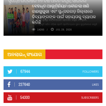
ସୁଗନ୍ଧ ଉତ୍କର୍ଷର ୭୭ ବର୍ଷ ପାଳନ କରୁଛି, ସାଇକଲ
ବେଦାନ୍ତ ଆଲୁମିନିୟମ କୋଇଲା ଖଣି
ପିୟୋର୍‌ ଅଗରବତୀ ଭୁବନେଶ୍ୱରରେ ପାର୍ବଣ କାଳୀନ
ଝାରସୁଗୁଡା ଏବଂ ସୁନ୍ଦରଗଡ଼ ଜିଲ୍ଲାରେ
ନବସୃଜନ ଉନ୍ମୋଚନ କଲା
ଦିବ୍ୟାଙ୍ଗଙ୍କ ପାଇଁ ସହାୟତାକୁ ବ୍ୟାପକ
ବାଉଁଶ ବିହୀନ କଠିନ ଧୂପ ଏବଂ ମେଦିନୀ ଜୁଡୱା କପ୍‌ ସାମ୍ବ୍ରାନି ପ୍ରଦର୍ଶିତ କରୁଛି; ନବସୃଜନ,
କରିଛି
ଦୀର୍ଘସ୍ଥାୟିତା ଏବଂ ଆଧ୍ୟାତ୍ମିକ ଅନୁଭୂତି ସହିତ ଓଡ଼ିଶା ପ୍ରତି ପ୍ରତିବଦ୍ଧତା ପୁନଃ ସୁଦୃଢୀକରଣ କରୁଛି
14260
JUL 29, 2026
ଅନଲାଇନ୍ ସଂଯୋଗ
67944
FOLLOWERS
227640
LIKES
54300
SUBSCRIBERS