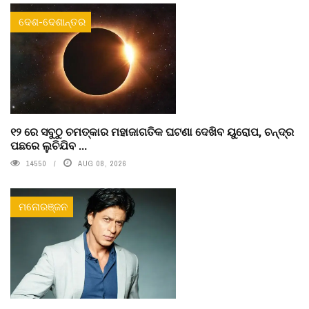
ଦେଶ-ଦେଶାନ୍ତର
୧୨ ରେ ସବୁଠୁ ଚମତ୍କାର ମହାଜାଗତିକ ଘଟଣା ଦେଖିବ ୟୁରୋପ, ଚନ୍ଦ୍ର
ପଛରେ ଲୁଚିଯିବ ...
14550
AUG 08, 2026
ମନୋରଞ୍ଜନ