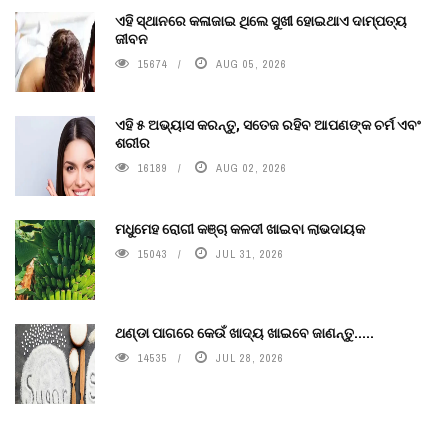
ଏହି ସ୍ଥାନରେ କଳାଜାଇ ଥିଲେ ସୁଖୀ ହୋଇଥାଏ ଦାମ୍ପତ୍ୟ
ଜୀବନ
15674
AUG 05, 2026
ଏହି ୫ ଅଭ୍ୟାସ କରନ୍ତୁ, ସତେଜ ରହିବ ଆପଣଙ୍କ ଚର୍ମ ଏବଂ
ଶରୀର
16189
AUG 02, 2026
ମଧୁମେହ ରୋଗୀ କଞ୍ଚା କଳଦୀ ଖାଇବା ଲାଭଦାୟକ
15043
JUL 31, 2026
ଥଣ୍ଡା ପାଗରେ କେଉଁ ଖାଦ୍ୟ ଖାଇବେ ଜାଣନ୍ତୁ.....
14535
JUL 28, 2026