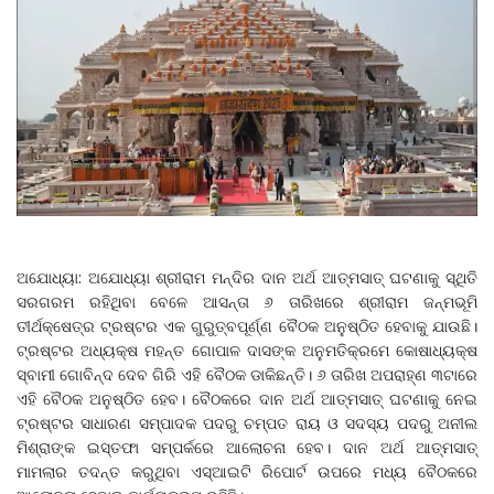
ଅଯୋଧ୍ୟା: ଅଯୋଧ୍ୟା ଶ୍ରୀରାମ ମନ୍ଦିର ଦାନ ଅର୍ଥ ଆତ୍ମସାତ୍‌ ଘଟଣାକୁ ସ୍ଥିତି
ସରଗରମ ରହିଥିବା ବେଳେ ଆସନ୍ତା ୬ ତାରିଖରେ ଶ୍ରୀରାମ ଜନ୍ମଭୂମି
ତୀର୍ଥକ୍ଷେତ୍ର ଟ୍ରଷ୍ଟର ଏକ ଗୁରୁତ୍ବପୂର୍ଣ୍ଣ ବୈଠକ ଅନୁଷ୍ଠିତ ହେବାକୁ ଯାଉଛି।
ଟ୍ରଷ୍ଟର ଅଧ୍ୟକ୍ଷ ମହନ୍ତ ଗୋପାଳ ଦାସଙ୍କ ଅନୁମତିକ୍ରମେ କୋଷାଧ୍ୟକ୍ଷ
ସ୍ବାମୀ ଗୋବିନ୍ଦ ଦେବ ଗିରି ଏହି ବୈଠକ ଡାକିଛନ୍ତି। ୬ ତାରିଖ ଅପରାହ୍ଣ ୩ଟାରେ
ଏହି ବୈଠକ ଅନୁଷ୍ଠିତ ହେବ। ବୈଠକରେ ଦାନ ଅର୍ଥ ଆତ୍ମସାତ୍‌ ଘଟଣାକୁ ନେଇ
ଟ୍ରଷ୍ଟର ସାଧାରଣ ସମ୍ପାଦକ ପଦରୁ ଚମ୍ପତ ରାୟ ଓ ସଦସ୍ୟ ପଦରୁ ଅନୀଲ
ମିଶ୍ରାଙ୍କ ଇସ୍ତଫା ସମ୍ପର୍କରେ ଆଲୋଚନା ହେବ। ଦାନ ଅର୍ଥ ଆତ୍ମସାତ୍‌
ମାମଲାର ତଦନ୍ତ କରୁଥିବା ଏସ୍‌ଆଇଟି ରିପୋର୍ଟ ଉପରେ ମଧ୍ୟ ବୈଠକରେ