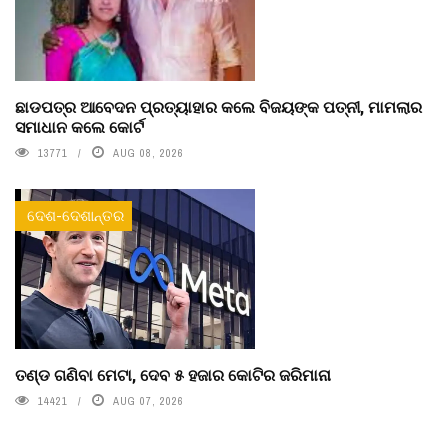
ଛାଡପତ୍ର ଆବେଦନ ପ୍ରତ୍ୟାହାର କଲେ ବିଜୟଙ୍କ ପତ୍ନୀ, ମାମଲାର
ସମାଧାନ କଲେ କୋର୍ଟ
13771
AUG 08, 2026
ଦେଶ-ଦେଶାନ୍ତର
ତଣ୍ଡ ଗଣିବା ମେଟା, ଦେବ ୫ ହଜାର କୋଟିର ଜରିମାନା
14421
AUG 07, 2026