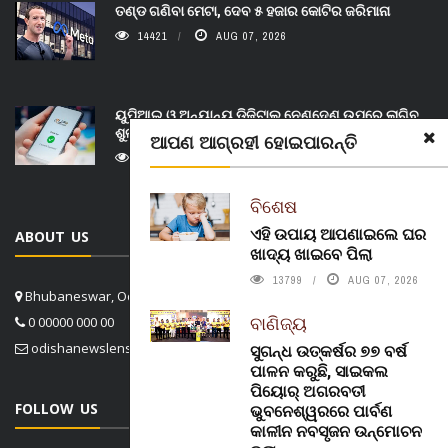
ତଣ୍ଡ ଗଣିବା ମେଟା, ଦେବ ୫ ହଜାର କୋଟିର ଜରିମାନା
14421
AUG 07, 2026
ୟୁପିଆଇ ଓ ଅନ୍ୟାନ୍ୟ ଡିଜିଟାଲ୍ ନେଣଦେଣ ଉପରେ ଲାଗିବ
ଶୁଳ୍କ
ଆପଣ ଆଗ୍ରହୀ ହୋଇପାରନ୍ତି
13585
AUG 07, 2026
ବିଶେଷ
ଏହି ଉପାୟ ଆପଣାଇଲେ ଘର
ABOUT US
ଖାଦ୍ୟ ଖାଇବେ ପିଲା
13799
AUG 07, 2026
Bhubaneswar, Odisha, India
ବାଣିଜ୍ୟ
0 00000 000 00
odishanewslens@gmail.com
ସୁଗନ୍ଧ ଉତ୍କର୍ଷର ୭୭ ବର୍ଷ
ପାଳନ କରୁଛି, ସାଇକଲ
ପିୟୋର୍‌ ଅଗରବତୀ
FOLLOW US
ଭୁବନେଶ୍ୱରରେ ପାର୍ବଣ
କାଳୀନ ନବସୃଜନ ଉନ୍ମୋଚନ