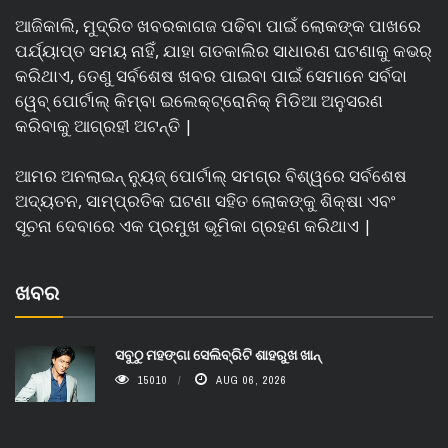
ଆଜିକାଲି, ମୁଦ୍ରିତ ଖବରକାଗଜ ପଢିବା ପାଇଁ ଲୋକଙ୍କ ପାଖରେ
ପର୍ଯ୍ୟାପ୍ତ ସମୟ ନାହିଁ, ଯାହା ଗତକାଲିର ସାଧାରଣ ଘଟଣାକୁ କଭର୍
କରିଥାଏ, ତେଣୁ ସର୍ବଶେଷ ଖବର ପାଇବା ପାଇଁ ସେମାନେ ସର୍ବଦା
ୱେବ୍ ପୋର୍ଟାଲ୍ କିମ୍ବା ଇଲେକ୍ଟ୍ରୋନିକ୍ ମିଡିଆ ଅନୁସରଣ
କରିବାକୁ ଆଗ୍ରହୀ ଅଟନ୍ତି |
ଆମର ଅନଲାଇନ୍ ନ୍ୟୁଜ୍ ପୋର୍ଟାଲ୍ ସମଗ୍ର ବିଶ୍ୱରେ ସର୍ବଶେଷ
ଅଦ୍ୟତନ, ସାମ୍ପ୍ରତିକ ଘଟଣା ସହିତ ଲୋକଙ୍କୁ ଶିକ୍ଷା ଏବଂ
ସୂଚନା ଦେବାରେ ଏକ ପ୍ରମୁଖ ଭୂମିକା ଗ୍ରହଣ କରିଥାଏ |
ଖବର
ସବୁଠୁ ମହଙ୍ଗା ସେଲିବ୍ରିଟି ଶାହରୁଖ ଖାନ୍
15010
AUG 06, 2026