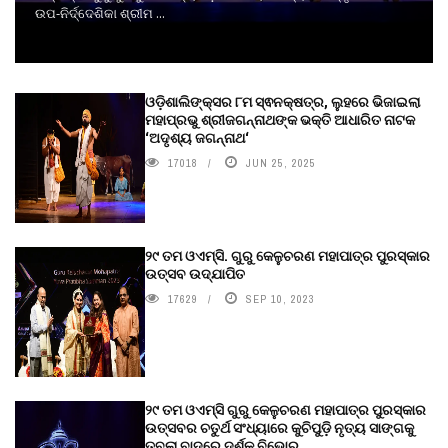
ଉପ-ନିର୍ଦ୍ଦେଶିକା ଶ୍ରୀମ ...
ଓଡ଼ିଶାଲିଙ୍କ୍ସର ୮ମ ସ୍ଵନକ୍ଷତ୍ର, ଲୁହରେ ଭିଜାଇଲା
ମହାପ୍ରଭୁ ଶ୍ରୀଜଗନ୍ନାଥଙ୍କ ଭକ୍ତି ଆଧାରିତ ନାଟକ
‘ଅଦୃଶ୍ୟ ଜଗନ୍ନାଥ‘
17018
JUN 25, 2025
୨୯ ତମ ଓଏମ୍‌ସି. ଗୁରୁ କେଳୁଚରଣ ମହାପାତ୍ର ପୁରସ୍କାର
ଉତ୍ସବ ଉଦ୍‍ଯାପିତ
17629
SEP 10, 2023
୨୯ ତମ ଓଏମ୍‌ସି ଗୁରୁ କେଳୁଚରଣ ମହାପାତ୍ର ପୁରସ୍କାର
ଉତ୍ସବର ଚତୁର୍ଥ ସଂଧ୍ୟାରେ କୁଚିପୁଡ଼ି ନୃତ୍ୟ ସାଙ୍ଗକୁ
ତବଲା ବାଦରେ ଦର୍ଶକ ବିଭୋର