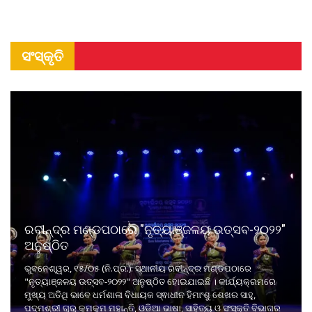
ସଂସ୍କୃତି
ରବୀନ୍ଦ୍ର ମଣ୍ଡପଠାରେ "ନୃତ୍ୟାଞ୍ଜଳୟ ଉତ୍ସବ-୨୦୨୨"
ଅନୁଷ୍ଠିତ
ଭୁବନେଶ୍ୱର, ୧୫/୦୫ (ନି.ପ୍ର.): ସ୍ଥାନୀୟ ରବୀନ୍ଦ୍ର ମଣ୍ଡପଠାରେ
"ନୃତ୍ୟାଞ୍ଜଳୟ ଉତ୍ସବ-୨୦୨୨" ଅନୁଷ୍ଠିତ ହୋଇଯାଇଛି । କାର୍ଯ୍ୟକ୍ରମରେ
ମୁଖ୍ୟ ଅତିଥି ଭାବେ ଧର୍ମଶାଳା ବିଧାୟକ ସ୍ଵାଧୀନ ହିମାଂଶୁ ଶେଖର ସାହୁ,
ପଦ୍ମଶ୍ରୀ ଗୁରୁ କୁମକୁମ ମହାନ୍ତି, ଓଡ଼ିଆ ଭାଷା, ସାହିତ୍ୟ ଓ ସଂସ୍କୃତି ବିଭାଗର