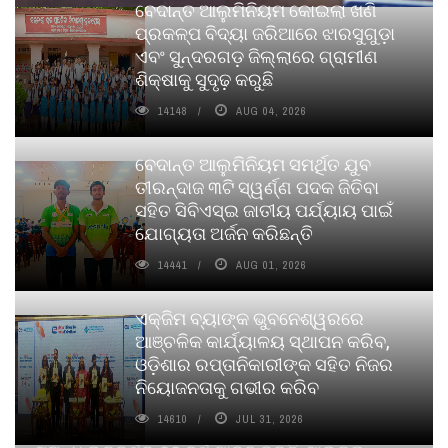
ବେଦାନ୍ତ ଆଲୁମିନିୟମ କୋଇଲା ଖଣି
ପ୍ରକଳ୍ପ ବିଦ୍ୟା ଜରିଆରେ ଝାରସୁଗୁଡ଼ା
ଏବଂ ସୁନ୍ଦରଗଡ଼ ଜିଲ୍ଲାରେ ଗ୍ରାମୀଣ
ଶିକ୍ଷାକୁ ସୁଦୃଢ଼ କରୁଛି
14148
AUG 04, 2026
ବେଦାନ୍ତ ଆଲୁମିନିୟମ ସମର୍ଥିତ ଯୁବ
ତୀରନ୍ଦାଜ ୩ଟି ସ୍ୱର୍ଣ୍ଣ ପଦକ ଜିତିବା
ସହିତ ସିବିଏସ୍ଇ ଜାତୀୟ ପର୍ଯ୍ୟାୟ ପାଇଁ
ଯୋଗ୍ୟତା ଅର୍ଜନ କରିଛନ୍ତି
14441
AUG 01, 2026
ଏକ୍ଜିମ ବ୍ୟାଙ୍କ ଭୁବନେଶ୍ୱରରେ
ଆଞ୍ଚଳିକ କାର୍ଯ୍ୟାଳୟ ସ୍ଥାପନ କରିବ,
ଓଡ଼ିଶାର ରପ୍ତାନିକାରୀଙ୍କ ସହିତ ନିଜର
ନିୟୋଜନତାକୁ ଗଭୀର କରିବ
14610
JUL 31, 2026