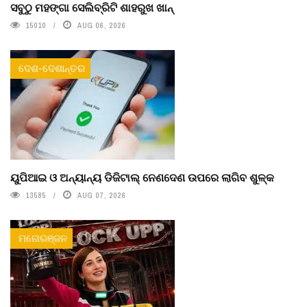
ସବୁଠୁ ମହଙ୍ଗା ସେଲିବ୍ରିଟି ଶାହରୁଖ ଖାନ୍
15010
AUG 06, 2026
ଦେଶ-ଦେଶାନ୍ତର
ୟୁପିଆଇ ଓ ଅନ୍ୟାନ୍ୟ ଡିଜିଟାଲ୍ ନେଣଦେଣ ଉପରେ ଲାଗିବ ଶୁଳ୍କ
13585
AUG 07, 2026
ମନୋରଞ୍ଜନ