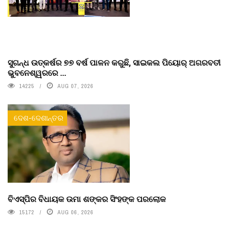
ସୁଗନ୍ଧ ଉତ୍କର୍ଷର ୭୭ ବର୍ଷ ପାଳନ କରୁଛି, ସାଇକଲ ପିୟୋର୍‌ ଅଗରବତୀ
ଭୁବନେଶ୍ୱରରେ ...
14225
AUG 07, 2026
ଦେଶ-ଦେଶାନ୍ତର
ବିଏସ୍‌ପିର ବିଧାୟକ ଉମା ଶଙ୍କର ସିଂହଙ୍କ ପରଲୋକ
15172
AUG 06, 2026