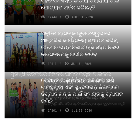
ସହିତ ସିବିଏସ୍ଇ ଜାତୀୟ ପର୍ଯ୍ୟାୟ ପାଇଁ
ଯୋଗ୍ୟତା ଅର୍ଜନ କରିଛନ୍ତି
14443
AUG 01, 2026
ଏକ୍ଜିମ ବ୍ୟାଙ୍କ ଭୁବନେଶ୍ୱରରେ
ଆଞ୍ଚଳିକ କାର୍ଯ୍ୟାଳୟ ସ୍ଥାପନ କରିବ,
ଓଡ଼ିଶାର ରପ୍ତାନିକାରୀଙ୍କ ସହିତ ନିଜର
ନିୟୋଜନତାକୁ ଗଭୀର କରିବ
14611
JUL 31, 2026
ସୁଗନ୍ଧ ଉତ୍କର୍ଷର ୭୭ ବର୍ଷ ପାଳନ କରୁଛି, ସାଇକଲ
ବେଦାନ୍ତ ଆଲୁମିନିୟମ କୋଇଲା ଖଣି
ପିୟୋର୍‌ ଅଗରବତୀ ଭୁବନେଶ୍ୱରରେ ପାର୍ବଣ କାଳୀନ
ଝାରସୁଗୁଡା ଏବଂ ସୁନ୍ଦରଗଡ଼ ଜିଲ୍ଲାରେ
ନବସୃଜନ ଉନ୍ମୋଚନ କଲା
ଦିବ୍ୟାଙ୍ଗଙ୍କ ପାଇଁ ସହାୟତାକୁ ବ୍ୟାପକ
ବାଉଁଶ ବିହୀନ କଠିନ ଧୂପ ଏବଂ ମେଦିନୀ ଜୁଡୱା କପ୍‌ ସାମ୍ବ୍ରାନି ପ୍ରଦର୍ଶିତ କରୁଛି; ନବସୃଜନ,
କରିଛି
ଦୀର୍ଘସ୍ଥାୟିତା ଏବଂ ଆଧ୍ୟାତ୍ମିକ ଅନୁଭୂତି ସହିତ ଓଡ଼ିଶା ପ୍ରତି ପ୍ରତିବଦ୍ଧତା ପୁନଃ ସୁଦୃଢୀକରଣ କରୁଛି
14261
JUL 29, 2026