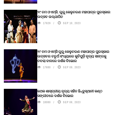
୨୯ ତମ ଓଏମ୍‌ସି. ଗୁରୁ କେଳୁଚରଣ ମହାପାତ୍ର ପୁରସ୍କାର
ଉତ୍ସବ ଉଦ୍‍ଯାପିତ
17629
SEP 10, 2023
୨୯ ତମ ଓଏମ୍‌ସି ଗୁରୁ କେଳୁଚରଣ ମହାପାତ୍ର ପୁରସ୍କାର
ଉତ୍ସବର ଚତୁର୍ଥ ସଂଧ୍ୟାରେ କୁଚିପୁଡ଼ି ନୃତ୍ୟ ସାଙ୍ଗକୁ
ତବଲା ବାଦରେ ଦର୍ଶକ ବିଭୋର
17680
SEP 09, 2023
କଥକ ଶାସ୍ତ୍ରୀୟ ନୃତ୍ୟ ସହିତ ହିନ୍ଦୁସ୍ଥାନୀ କଣ୍ଠ
ସଙ୍ଗୀତରେ ଦର୍ଶକ ବିଭୋର
18080
SEP 06, 2023