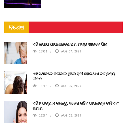
ବିଶେଷ
ଏହି ଉପାୟ ଆପଣାଇଲେ ଘର ଖାଦ୍ୟ ଖାଇବେ ପିଲା
13921
AUG 07, 2026
ଏହି ସ୍ଥାନରେ କଳାଜାଇ ଥିଲେ ସୁଖୀ ହୋଇଥାଏ ଦାମ୍ପତ୍ୟ
ଜୀବନ
15788
AUG 05, 2026
ଏହି ୫ ଅଭ୍ୟାସ କରନ୍ତୁ, ସତେଜ ରହିବ ଆପଣଙ୍କ ଚର୍ମ ଏବଂ
ଶରୀର
16204
AUG 02, 2026