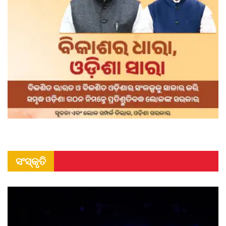
ସଂସ୍କୃତି