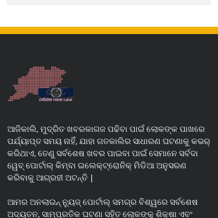
ଆଜିକାଲି, ମୁଦ୍ରିତ ଖବରକାଗଜ ପଢିବା ପାଇଁ ଲୋକଙ୍କ ପାଖରେ
ପର୍ଯ୍ୟାପ୍ତ ସମୟ ନାହିଁ, ଯାହା ଗତକାଲିର ସାଧାରଣ ଘଟଣାକୁ କଭର୍
କରିଥାଏ, ତେଣୁ ସର୍ବଶେଷ ଖବର ପାଇବା ପାଇଁ ସେମାନେ ସର୍ବଦା
ୱେବ୍ ପୋର୍ଟାଲ୍ କିମ୍ବା ଇଲେକ୍ଟ୍ରୋନିକ୍ ମିଡିଆ ଅନୁସରଣ
କରିବାକୁ ଆଗ୍ରହୀ ଅଟନ୍ତି |
ଆମର ଅନଲାଇନ୍ ନ୍ୟୁଜ୍ ପୋର୍ଟାଲ୍ ସମଗ୍ର ବିଶ୍ୱରେ ସର୍ବଶେଷ
ଅଦ୍ୟତନ, ସାମ୍ପ୍ରତିକ ଘଟଣା ସହିତ ଲୋକଙ୍କୁ ଶିକ୍ଷା ଏବଂ