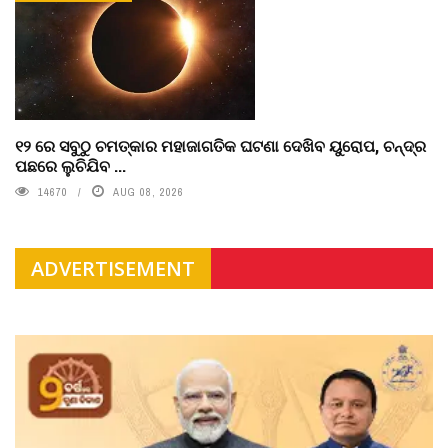
୧୨ ରେ ସବୁଠୁ ଚମତ୍କାର ମହାଜାଗତିକ ଘଟଣା ଦେଖିବ ୟୁରୋପ, ଚନ୍ଦ୍ର
ପଛରେ ଲୁଚିଯିବ ...
14670
AUG 08, 2026
ADVERTISEMENT