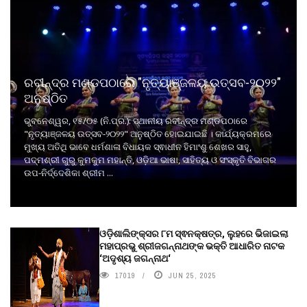
ରବୀନ୍ଦ୍ର ମଣ୍ଡପଠାରେ "ନୃତ୍ୟାଞ୍ଜଳୟ ଉତ୍ସବ-୨୦୨୨"
ଅନୁଷ୍ଠିତ
ଭୁବନେଶ୍ୱର, ୧୫/୦୫ (ନି.ପ୍ର.): ସ୍ଥାନୀୟ ରବୀନ୍ଦ୍ର ମଣ୍ଡପଠାରେ
"ନୃତ୍ୟାଞ୍ଜଳୟ ଉତ୍ସବ-୨୦୨୨" ଅନୁଷ୍ଠିତ ହୋଇଯାଇଛି । କାର୍ଯ୍ୟକ୍ରମରେ
ମୁଖ୍ୟ ଅତିଥି ଭାବେ ଧର୍ମଶାଳା ବିଧାୟକ ସ୍ଵାଧୀନ ହିମାଂଶୁ ଶେଖର ସାହୁ,
ପଦ୍ମଶ୍ରୀ ଗୁରୁ କୁମକୁମ ମହାନ୍ତି, ଓଡ଼ିଆ ଭାଷା, ସାହିତ୍ୟ ଓ ସଂସ୍କୃତି ବିଭାଗର
ଉପ-ନିର୍ଦ୍ଦେଶିକା ଶ୍ରୀମ ...
ଓଡ଼ିଶାଲିଙ୍କ୍ସର ୮ମ ସ୍ଵନକ୍ଷତ୍ର, ଲୁହରେ ଭିଜାଇଲା
ମହାପ୍ରଭୁ ଶ୍ରୀଜଗନ୍ନାଥଙ୍କ ଭକ୍ତି ଆଧାରିତ ନାଟକ
‘ଅଦୃଶ୍ୟ ଜଗନ୍ନାଥ‘
17019
JUN 25, 2025