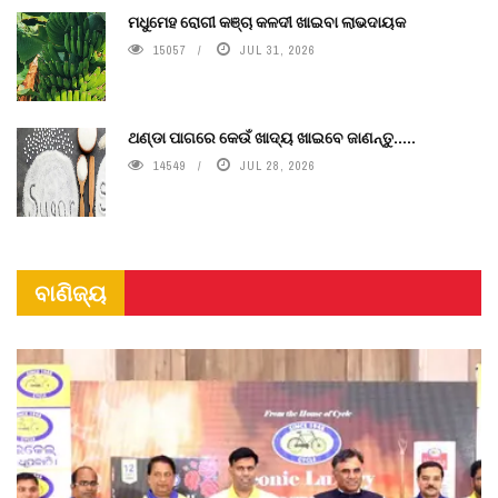
ମଧୁମେହ ରୋଗୀ କଞ୍ଚା କଳଦୀ ଖାଇବା ଲାଭଦାୟକ
15057
JUL 31, 2026
ଥଣ୍ଡା ପାଗରେ କେଉଁ ଖାଦ୍ୟ ଖାଇବେ ଜାଣନ୍ତୁ.....
14549
JUL 28, 2026
ବାଣିଜ୍ୟ