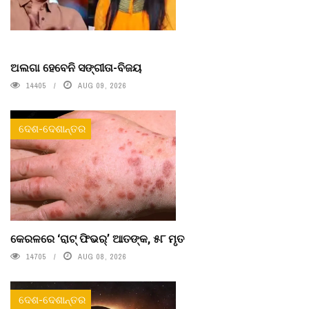
ଅଲଗା ହେବେନି ସଙ୍ଗୀତା-ବିଜୟ
14405
AUG 09, 2026
ଦେଶ-ଦେଶାନ୍ତର
କେରଳରେ ‘ରାଟ୍ ଫିଭର୍’ ଆତଙ୍କ, ୫୮ ମୃତ
14705
AUG 08, 2026
ଦେଶ-ଦେଶାନ୍ତର