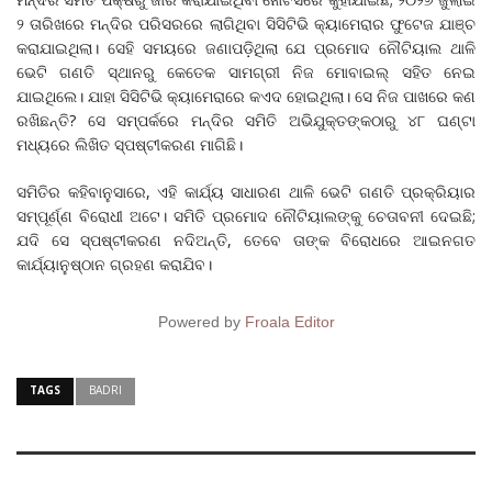
୨ ତାରିଖରେ ମନ୍ଦିର ପରିସରରେ ଲାଗିଥିବା ସିସିଟିଭି କ୍ୟାମେରାର ଫୁଟେଜ ଯାଞ୍ଚ
କରାଯାଇଥିଲା। ସେହି ସମୟରେ ଜଣାପଡ଼ିଥିଲା ଯେ ପ୍ରମୋଦ ନୌଟିୟାଲ ଥାଳି
ଭେଟି ଗଣତି ସ୍ଥାନରୁ କେତେକ ସାମଗ୍ରୀ ନିଜ ମୋବାଇଲ୍ ସହିତ ନେଇ
ଯାଇଥିଲେ। ଯାହା ସିସିଟିଭି କ୍ୟାମେରାରେ କଏଦ ହୋଇଥିଲା। ସେ ନିଜ ପାଖରେ କଣ
ରଖିଛନ୍ତି? ସେ ସମ୍ପର୍କରେ ମନ୍ଦିର ସମିତି ଅଭିଯୁକ୍ତଙ୍କଠାରୁ ୪୮ ଘଣ୍ଟା
ମଧ୍ୟରେ ଲିଖିତ ସ୍ପଷ୍ଟୀକରଣ ମାଗିଛି।
ସମିତିର କହିବାନୁସାରେ, ଏହି କାର୍ଯ୍ୟ ସାଧାରଣ ଥାଳି ଭେଟି ଗଣତି ପ୍ରକ୍ରିୟାର
ସମ୍ପୂର୍ଣ୍ଣ ବିରୋଧୀ ଅଟେ। ସମିତି ପ୍ରମୋଦ ନୌଟିୟାଲଙ୍କୁ ଚେତାବନୀ ଦେଇଛି;
ଯଦି ସେ ସ୍ପଷ୍ଟୀକରଣ ନଦିଅନ୍ତି, ତେବେ ତାଙ୍କ ବିରୋଧରେ ଆଇନଗତ
କାର୍ଯ୍ୟାନୁଷ୍ଠାନ ଗ୍ରହଣ କରାଯିବ।
Powered by
Froala Editor
TAGS
BADRI