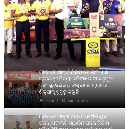
ବେଦାନ୍ତ ଆଲୁମିନିୟମ କୋଇଲା ଖଣି
ପ୍ରକଳ୍ପ ବିଦ୍ୟା ଜରିଆରେ ଝାରସୁଗୁଡ଼ା
ଏବଂ ସୁନ୍ଦରଗଡ଼ ଜିଲ୍ଲାରେ ଗ୍ରାମୀଣ
ଶିକ୍ଷାକୁ ସୁଦୃଢ଼ କରୁଛି
14149
AUG 04, 2026
ବେଦାନ୍ତ ଆଲୁମିନିୟମ ସମର୍ଥିତ ଯୁବ
ତୀରନ୍ଦାଜ ୩ଟି ସ୍ୱର୍ଣ୍ଣ ପଦକ ଜିତିବା