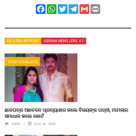
Facebook
WhatsApp
Twitter
Telegram
Gmail
Print
RELATED ARTICLES
ODISHA NEWS LENS 4.1
ଦେଶ-ଦେଶାନ୍ତର
ଛାଡପତ୍ର ଆବେଦନ ପ୍ରତ୍ୟାହାର କଲେ ବିଜୟଙ୍କ ପତ୍ନୀ, ମାମଲାର
ସମାଧାନ କଲେ କୋର୍ଟ
13889
AUG 08, 2026