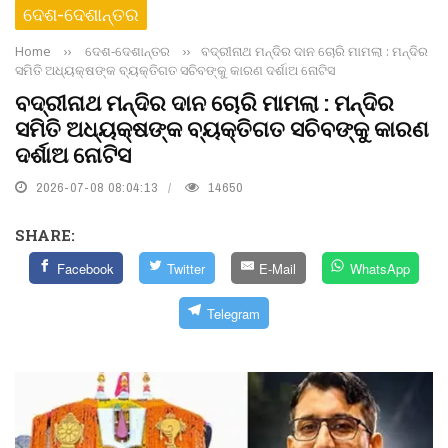
ଦେଶ-ଦେଶାନ୍ତର
Home
››
ଦେଶ-ଦେଶାନ୍ତର
››
ବଦ୍ରୀନାଥ ମନ୍ଦିର ଦାନ ଚୋରି ମାମଲା : ମନ୍ଦିର
ସମିତି ଅଧ୍ୟକ୍ଷଙ୍କ ବ୍ୟକ୍ତିଗତ ସଚିବଙ୍କୁ କାରଣ ଦର୍ଶାଅ ନୋଟିସ
ବଦ୍ରୀନାଥ ମନ୍ଦିର ଦାନ ଚୋରି ମାମଲା : ମନ୍ଦିର
ସମିତି ଅଧ୍ୟକ୍ଷଙ୍କ ବ୍ୟକ୍ତିଗତ ସଚିବଙ୍କୁ କାରଣ
ଦର୍ଶାଅ ନୋଟିସ
2026-07-08 08:04:13
14650
SHARE:
Facebook
Twitter
E-Mail
WhatsApp
Telegram