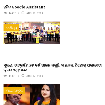
ହଟିବ Google Assistant
14497
AUG 09, 2026
ବାଣିଜ୍ୟ
ସୁଗନ୍ଧ ଉତ୍କର୍ଷର ୭୭ ବର୍ଷ ପାଳନ କରୁଛି, ସାଇକଲ ପିୟୋର୍‌ ଅଗରବତୀ
ଭୁବନେଶ୍ୱରରେ ...
14331
AUG 07, 2026
ମନୋରଞ୍ଜନ