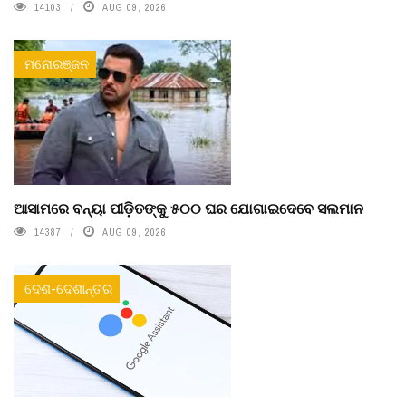
14103
AUG 09, 2026
ମନୋରଞ୍ଜନ
ଆସାମରେ ବନ୍ୟା ପୀଡ଼ିତଙ୍କୁ ୫୦୦ ଘର ଯୋଗାଇଦେବେ ସଲମାନ
14387
AUG 09, 2026
ଦେଶ-ଦେଶାନ୍ତର