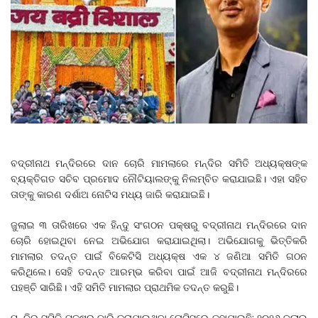
ବଦ୍ରୀନାଥ ମନ୍ଦିରରେ ଦାନ ଚୋରି ମାମଲାରେ ମନ୍ଦିର ସମିତି ଅଧ୍ୟକ୍ଷଙ୍କ
ବ୍ୟକ୍ତିଗତ ସଚିବ ପ୍ରମୋଦ ନୌଟିୟାଲଙ୍କୁ ନିଲମ୍ବିତ କରାଯାଇଛି। ଏହା ସହିତ
ତାଙ୍କୁ କାରଣ ଦର୍ଶାଅ ନୋଟିସ ମଧ୍ୟ ଜାରି କରାଯାଇଛି।
ଜୁଲାଇ ୩ ତାରିଖରେ ଏକ ହିନ୍ଦୁ ସଂଗଠନ ପକ୍ଷରୁ ବଦ୍ରୀନାଥ ମନ୍ଦିରରେ ଦାନ
ଚୋରି ହୋଇଥିବା ନେଇ ଅଭିଯୋଗ କରାଯାଇଥିଲା। ଅଭିଯୋଗକୁ ଭିତ୍ତିକରି
ମାମଲାର ତଦନ୍ତ ପାଇଁ ବିକେଟିସି ଅଧ୍ୟକ୍ଷ ଏକ ୪ ଜଣିଆ ସମିତି ଗଠନ
କରିଥିଲେ। ସେହି ତଦନ୍ତ ଆରମ୍ଭ କରିବା ପାଇଁ ଆଜି ବଦ୍ରୀନାଥ ମନ୍ଦିରରେ
ପହଞ୍ଚି ସାରିଛି। ଏହି ସମିତି ମାମଲାର ପ୍ରାଥମିକ ତଦନ୍ତ କରୁଛି।
ମନ୍ଦିର ସମିତି ପକ୍ଷରୁ ଜାରି କରାଯାଇଥିବା ନୋଟିସରେ କୁହାଯାଇଛି; ୨୦୨୬ ଜୁଲାଇ