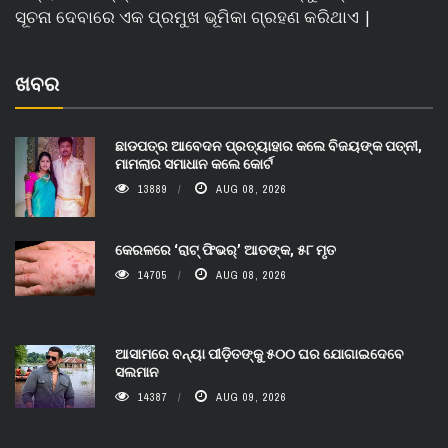
ସୂଚନା ଦେବାରେ ଏକ ପ୍ରମୁଖ ଭୂମିକା ଗ୍ରହଣ କରିଥାଏ |
ଖବର
ଛାଡପତ୍ର ଆବେଦନ ପ୍ରତ୍ୟାହାର କଲେ ବିଜୟଙ୍କ ପତ୍ନୀ,
ମାମଲାର ସମାଧାନ କଲେ କୋର୍ଟ
13889
AUG 08, 2026
କେରଳରେ ‘ରାଟ୍ ଫିଭର୍’ ଆତଙ୍କ, ୫୮ ମୃତ
14705
AUG 08, 2026
ଆସାମରେ ବନ୍ୟା ପୀଡ଼ିତଙ୍କୁ ୫୦୦ ଘର ଯୋଗାଇଦେବେ
ସଲମାନ
14387
AUG 09, 2026