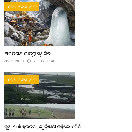
ଦେଶ-ଦେଶାନ୍ତର
ଅମରନାଥ ଯାତ୍ରା ସ୍ଥଗିତ
13638
AUG 09, 2026
ଦେଶ-ଦେଶାନ୍ତର
କୂଅ ପାଣି ହଲଚଲ, ଭୂ-ବିଜ୍ଞାନୀ କହିଲେ ଏମିତି...