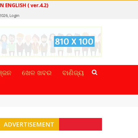
WS IN ENGLISH ( ver.4.2)
 2026,
Login
୍ଜନ
ଖେଳ ଖବର
ବାଣିଜ୍ୟ
ADVERTISEMENT