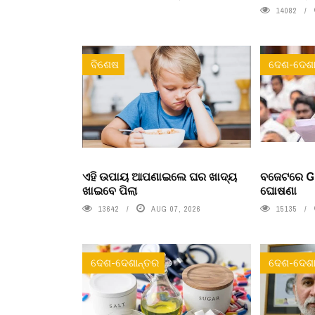
14082
ବିଶେଷ
ଦେଶ-ଦେଶା
ଏହି ଉପାୟ ଆପଣାଇଲେ ଘର ଖାଦ୍ୟ
ବଜେଟରେ Ge
ଖାଇବେ ପିଲା
ଘୋଷଣା
13642
AUG 07, 2026
15135
ଦେଶ-ଦେଶାନ୍ତର
ଦେଶ-ଦେଶା