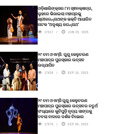
ଓଡ଼ିଶାଲିଙ୍କ୍ସର ୮ମ ସ୍ଵନକ୍ଷତ୍ର,
ଲୁହରେ ଭିଜାଇଲା ମହାପ୍ରଭୁ
ଶ୍ରୀଜଗନ୍ନାଥଙ୍କ ଭକ୍ତି ଆଧାରିତ
ନାଟକ ‘ଅଦୃଶ୍ୟ ଜଗନ୍ନାଥ‘
17017
JUN 25, 2025
୨୯ ତମ ଓଏମ୍‌ସି. ଗୁରୁ କେଳୁଚରଣ
ମହାପାତ୍ର ପୁରସ୍କାର ଉତ୍ସବ
ଉଦ୍‍ଯାପିତ
17628
SEP 10, 2023
୨୯ ତମ ଓଏମ୍‌ସି ଗୁରୁ କେଳୁଚରଣ
ମହାପାତ୍ର ପୁରସ୍କାର ଉତ୍ସବର ଚତୁର୍ଥ
ସଂଧ୍ୟାରେ କୁଚିପୁଡ଼ି ନୃତ୍ୟ ସାଙ୍ଗକୁ
ତବଲା ବାଦରେ ଦର୍ଶକ ବିଭୋର
17679
SEP 09, 2023