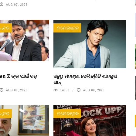
AUG 07, 2026
ନ୍ତର
ମନୋରଞ୍ଜନ
n Z ଙ୍କ ପାଇଁ ବଡ଼
ସବୁଠୁ ମହଙ୍ଗା ସେଲିବ୍ରିଟି ଶାହରୁଖ
ଖାନ୍
AUG 06, 2026
14856
AUG 06, 2026
ନ୍ତର
ମନୋରଞ୍ଜନ