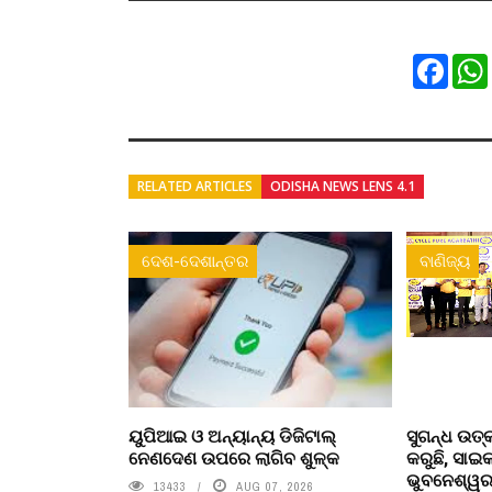
Faceb
RELATED ARTICLES
ODISHA NEWS LENS 4.1
ଦେଶ-ଦେଶାନ୍ତର
ବାଣିଜ୍ୟ
ୟୁପିଆଇ ଓ ଅନ୍ୟାନ୍ୟ ଡିଜିଟାଲ୍
ସୁଗନ୍ଧ ଉତ୍
ନେଣଦେଣ ଉପରେ ଲାଗିବ ଶୁଳ୍କ
କରୁଛି, ସା
ଭୁବନେଶ୍ୱରର
13433
AUG 07, 2026