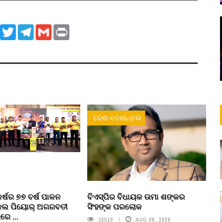
ook
WhatsApp
Twitter
Telegram
Gmail
Print
ଦେଶ-ଦେଶାନ୍ତର
କର୍ଷର ୭୭ ବର୍ଷ ପାଳନ
ବିଏସ୍‌ପିର ବିଧାୟକ ଉମା ଶଙ୍କର
ଇକଲ ପିୟୋର୍‌ ଅଗରବତୀ
ସିଂହଙ୍କ ପରଲୋକ
େ ...
15019
AUG 06, 2026