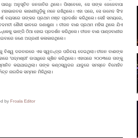
ପାରଧି ଅନୁସୂଚିତ ଜନଜାତିର ଥିଲେ। ପିଲାବେଳେ, ସେ ତାଙ୍କ ଜେଜେବାପା
ଣି ମହାଭାରତର କାହାଣୀଗୁଡ଼ିକୁ ମନେ ରଖିଥିଲେ। ଏହା ପରେ, ସେ ଉମେଦ ସିଂହ
ର୍ଷ ବୟସରେ ତାଙ୍କର ପ୍ରଥମ ମଞ୍ଚ ପ୍ରଦର୍ଶନ କରିଥିଲେ। ସେହି ସମୟରେ,
ବେଦମତୀ ଶୈଳୀ ଭାବରେ ଜଣାଶୁଣା । ତୀଜନ ବାଈ ପ୍ରଥମ ମହିଳା ଥିଲେ ଯିଏ
ିବନ୍ଧକକୁ ଭାଙ୍ଗି ଠିଆ ହୋଇ ପ୍ରଦର୍ଶନ କରିଥିଲେ। ତୀଜନ ବାଈ ପାଣ୍ଡବାଣୀର
୍ଚାଇବାରେ ଜଣେ ଅଗ୍ରଣୀ କଳାକାରଥିଲେ।
କୁ ବିଶ୍ୱ ଦରବାରରେ ଏକ ସ୍ୱତନ୍ତ୍ର ପରିଚୟ ଦେଇଥିଲା। ତୀଜନ ବାଈଙ୍କ
ିହାରେ ‘ପଦ୍ମଶ୍ରୀ’ ଉପାଧିରେ ଭୂଷିତ କରିଥିଲେ। ଏହାପରେ ୨୦୦୩ରେ ତାଙ୍କୁ
୍ମାନିତ କରାଯାଇଥିଲା। ତାଙ୍କ କଣ୍ଠସ୍ୱରର ଯାଦୁରେ ସମସ୍ତେ ବିମୋହିତ
୍ଚ ନାଗରିକ ସମ୍ମାନ ମିଳିଥିଲା।
ed by
Froala Editor