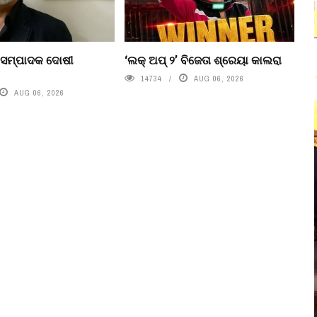
 ସମ୍ପାଦକ ଦୋଷୀ
‘ଲକ୍ ଅପ୍ ୨’ ବିଜେତା ଶ୍ରେୟା କାଲରା
14734
AUG 06, 2026
AUG 06, 2026