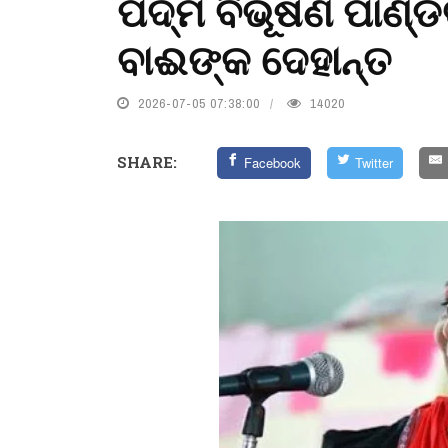
ପଦ୍ମ ବିଭୂଷଣ ପାଣ୍ଡ
ବାଈଙ୍କ ଦେହାନ୍ତ
2026-07-05 07:38:00
14020
SHARE:
Facebook
Twitter