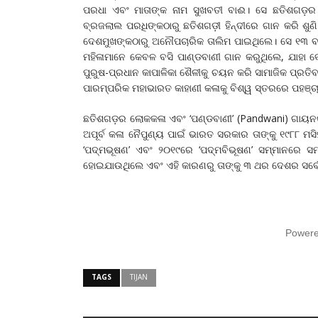
ପରଧା ଏବଂ ମାତାଙ୍କ ନାମ ସୁଖବତୀ ବାଈ। ସେ ଛତିଶଗଡ଼ର 
ବ୍ରଜଲାଲ ପରଧିଙ୍କଠାରୁ ଛତିଶଗଡ଼ୀ ହିନ୍ଦୀରେ ଗାନ କରି ଶୁ
ଦେଶମୁଖଙ୍କଠାରୁ ଅନୌପଚାରିକ ତାଲିମ ପାଇଥିଲେ। ସେ ୧୩ ବ
ମହିଳାମାନେ କେବଳ ବସି ପାଣ୍ଡବାଣୀ ଗାନ କରୁଥିଲେ, ଯାହା 
ପୁରୁଷ-ପ୍ରଧାନ କାପାଳିକା ଶୈଳୀକୁ ଚୟନ କରି ସାମାଜିକ ପ୍ରତ
ପାରମ୍ପରିକ ମହାଭାରତ କାହାଣୀ କଳାକୁ ବିଶ୍ୱ ସ୍ତରରେ ପହଞ
ଛତିଶଗଡ଼ର ଲୋକକଳା ଏବଂ ‘ପଣ୍ଡବାଣୀ’ (Pandwani) ଗାୟନ
ଅପୂର୍ବ କଳା ନୈପୁଣ୍ୟ ପାଇଁ ଭାରତ ସରକାର ତାଙ୍କୁ ୧୯୮୮ ମସ
‘ପଦ୍ମଭୂଷଣ’ ଏବଂ ୨୦୧୯ରେ ‘ପଦ୍ମବିଭୂଷଣ’ ସମ୍ମାନରେ ସମ
ହୋଇଯାଉଥିଲେ ଏବଂ ଏହି କାରଣରୁ ତାଙ୍କୁ ୩ ଥର ଦେଶର ସର୍ବୋଚ
Power
TAGS
TIJAN