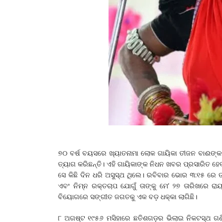
୭୦ ବର୍ଷ ବୟସରେ ଖ୍ୟାତନାମା ଲୋକ ଗାୟିକା ତୀଜନ ବାଈଙ୍
ତ୍ୟାଗ କରିଛନ୍ତି। ଏହି ଗାୟିକାଙ୍କ ନିଧନ ଖବର ପ୍ରସାରିତ 
ସେ କିଛି ଦିନ ଧରି ଅସୁସ୍ଥ ଥିଲେ। ରବିବାର ଭୋର ୩:୧୫ ରେ 
ଏବଂ ନିମ୍ନ ରକ୍ତଚାପ ଯୋଗୁଁ ତାଙ୍କୁ ମେ’ ୨୭ ତାରିଖରେ ରା
ବିୟୋଗରେ ସଙ୍ଗୀତ ଜଗତକୁ ଏକ ବଡ଼ ଧକ୍କା ଲାଗିଛି।
୮ ଅଗଷ୍ଟ ୧୯୫୬ ମସିହାରେ ଛତିଶଗଡ଼ର ଭିଲାଇ ନିକଟସ୍ଥ ଗଣିଆ