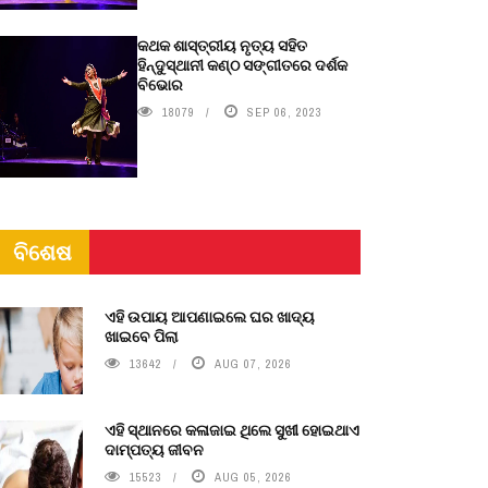
କଥକ ଶାସ୍ତ୍ରୀୟ ନୃତ୍ୟ ସହିତ
ହିନ୍ଦୁସ୍ଥାନୀ କଣ୍ଠ ସଙ୍ଗୀତରେ ଦର୍ଶକ
ବିଭୋର
18079
SEP 06, 2023
ବିଶେଷ
ଏହି ଉପାୟ ଆପଣାଇଲେ ଘର ଖାଦ୍ୟ
ଖାଇବେ ପିଲା
13642
AUG 07, 2026
ଏହି ସ୍ଥାନରେ କଳାଜାଇ ଥିଲେ ସୁଖୀ ହୋଇଥାଏ
ଦାମ୍ପତ୍ୟ ଜୀବନ
15523
AUG 05, 2026