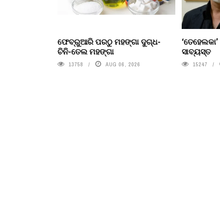
ଫେବ୍ରୁଆରି ପରଠୁ ମହଙ୍ଗା ଦୁଗ୍ଧ-
‘ତେହେଲକା’
ଚିନି-ତେଲ ମହଙ୍ଗା
ସାବ୍ୟସ୍ତ
13758
AUG 06, 2026
15247