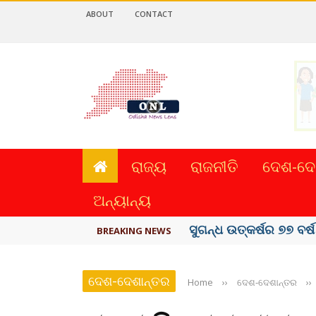
ABOUT
CONTACT
ରାଜ୍ୟ
ରାଜନୀତି
ଦେଶ-ଦେ
ଅନ୍ୟାନ୍ୟ
ୟୁପିଆଇ ଓ ଅନ୍ୟାନ୍ୟ ଡିଜି
BREAKING NEWS
ଦେଶ-ଦେଶାନ୍ତର
Home
››
ଦେଶ-ଦେଶାନ୍ତର
››