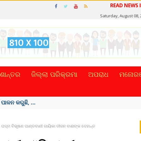
READ NE
Saturday, August 08,
ଶାନ୍ତର
ଜିଲ୍ଲା ପରିକ୍ରମା
ଅପରାଧ
ମନୋରଞ
ଟାଲ୍ ନେଣଦେଣ ...
ପଦ୍ମ ବିଭୂଷଣ ପାଣ୍ଡବାଣୀ ଗାୟିକା ତୀଜନ ବାଈଙ୍କ ଦେହାନ୍ତ