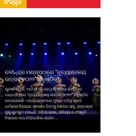
ସଂସ୍କୃତି
ରବୀନ୍ଦ୍ର ମଣ୍ଡପଠାରେ "ନୃତ୍ୟାଞ୍ଜଳୟ
ଉତ୍ସବ-୨୦୨୨" ଅନୁଷ୍ଠିତ
ଭୁବନେଶ୍ୱର, ୧୫/୦୫ (ନି.ପ୍ର.): ସ୍ଥାନୀୟ ରବୀନ୍ଦ୍ର
ମଣ୍ଡପଠାରେ "ନୃତ୍ୟାଞ୍ଜଳୟ ଉତ୍ସବ-୨୦୨୨" ଅନୁଷ୍ଠିତ
ହୋଇଯାଇଛି । କାର୍ଯ୍ୟକ୍ରମରେ ମୁଖ୍ୟ ଅତିଥି ଭାବେ
ଧର୍ମଶାଳା ବିଧାୟକ ସ୍ଵାଧୀନ ହିମାଂଶୁ ଶେଖର ସାହୁ, ପଦ୍ମଶ୍ରୀ
ଗୁରୁ କୁମକୁମ ମହାନ୍ତି, ଓଡ଼ିଆ ଭାଷା, ସାହିତ୍ୟ ଓ ସଂସ୍କୃତି
ବିଭାଗର ଉପ-ନିର୍ଦ୍ଦେଶିକା ଶ୍ରୀମ ...