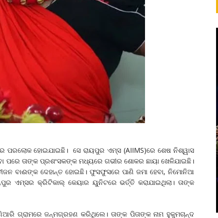
କର ପରଲୋକ ହୋଇଯାଇଛି। ସେ ରାୟପୁର ଏମ୍ସ (AIIMS)ରେ ଶେଷ ନିଶ୍ୱାସ
ହେବା ପରେ ତାଙ୍କ ପ୍ରଶଂସକଙ୍କ ମଧ୍ୟରେ ଗଭୀର ଶୋକର ଛାୟା ଖେଳିଯାଇଛି।
ତୀଜନ ବାଈଙ୍କ ଦେହାନ୍ତ ହୋଇଛି। ଫୁସଫୁସରେ ପାଣି ଜମା ହେବା, ନିମୋନିଆ
ୟପୁର ଏମ୍ସର କ୍ରିଟିକାଲ୍ କେୟାର ୟୁନିଟରେ ଭର୍ତ୍ତି କରାଯାଇଥିଲା। ତାଙ୍କ
ରି ଗ୍ରାମରେ ଜନ୍ମଗ୍ରହଣ କରିଥିଲେ। ତାଙ୍କ ପିତାଙ୍କ ନାମ ହୁକୁମଚାନ୍ଦ