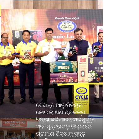
ବେଦାନ୍ତ ଆଲୁମିନିୟମ
କୋଇଲା ଖଣି ପ୍ରକଳ୍ପ
ବିଦ୍ୟା ଜରିଆରେ ଝାରସୁଗୁଡ଼ା
ଏବଂ ସୁନ୍ଦରଗଡ଼ ଜିଲ୍ଲାରେ
ଗ୍ରାମୀଣ ଶିକ୍ଷାକୁ ସୁଦୃଢ଼