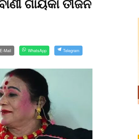
ବାଣୀ ଗାୟିକା ତୀଜନ
E-Mail
WhatsApp
Telegram