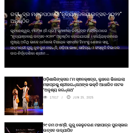
ରବୀନ୍ଦ୍ର ମଣ୍ଡପଠାରେ "ନୃତ୍ୟାଞ୍ଜଳୟ ଉତ୍ସବ-୨୦୨୨"
ଅନୁଷ୍ଠିତ
ଭୁବନେଶ୍ୱର, ୧୫/୦୫ (ନି.ପ୍ର.): ସ୍ଥାନୀୟ ରବୀନ୍ଦ୍ର ମଣ୍ଡପଠାରେ
"ନୃତ୍ୟାଞ୍ଜଳୟ ଉତ୍ସବ-୨୦୨୨" ଅନୁଷ୍ଠିତ ହୋଇଯାଇଛି । କାର୍ଯ୍ୟକ୍ରମରେ
ମୁଖ୍ୟ ଅତିଥି ଭାବେ ଧର୍ମଶାଳା ବିଧାୟକ ସ୍ଵାଧୀନ ହିମାଂଶୁ ଶେଖର ସାହୁ,
ପଦ୍ମଶ୍ରୀ ଗୁରୁ କୁମକୁମ ମହାନ୍ତି, ଓଡ଼ିଆ ଭାଷା, ସାହିତ୍ୟ ଓ ସଂସ୍କୃତି ବିଭାଗର
ଉପ-ନିର୍ଦ୍ଦେଶିକା ଶ୍ରୀମ ...
ଓଡ଼ିଶାଲିଙ୍କ୍ସର ୮ମ ସ୍ଵନକ୍ଷତ୍ର, ଲୁହରେ ଭିଜାଇଲା
ମହାପ୍ରଭୁ ଶ୍ରୀଜଗନ୍ନାଥଙ୍କ ଭକ୍ତି ଆଧାରିତ ନାଟକ
‘ଅଦୃଶ୍ୟ ଜଗନ୍ନାଥ‘
17017
JUN 25, 2025
୨୯ ତମ ଓଏମ୍‌ସି. ଗୁରୁ କେଳୁଚରଣ ମହାପାତ୍ର ପୁରସ୍କାର
ଉତ୍ସବ ଉଦ୍‍ଯାପିତ