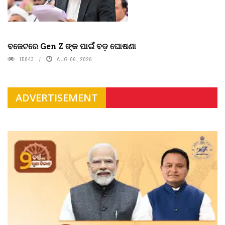
ବଜେଟରେ Gen Z ଙ୍କ ପାଇଁ ବଡ଼ ଘୋଷଣା
15043
AUG 06, 2026
ADVERTISEMENT