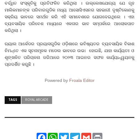
ବର୍ଦ୍ଧିତ ସଂସ୍କୃତିକୁ ପ୍ରତିଫଳିତ କରିଥିଲା । ଉଲ୍ଲେଖଯୋଗ୍ୟ ଯେ ଗୃହ
ମାଲିକମାନଙ୍କ ପରିବାରଗୁଡିକ ମଧ୍ୟ ଆସୋସିଏସନର ସହଭାଗୀ ଦୃଷ୍ଟିକୋଣକୁ
ସକ୍ରିୟ ଭାବରେ ସମର୍ଥନ କରି ଏହି ସମାବେଶରେ ଯୋଗଦେଇଥିଲେ । ଏହା
ବ୍ୟବସାୟିକ ପରିବେଶ ମଧ୍ୟରେ ଏକତାର ଭାବ ସମ୍ପର୍କରେ ଆଲୋକପାତ
କରିଥିଲା ।
ଋୟାଲ ଆର୍କେଡର ପ୍ରୟାସଗୁଡିକ ଓଡ଼ିଶାରେ ଭବିଷ୍ୟତର ବ୍ୟବସାୟିକ ବିକାଶ
ନିମନ୍ତେ ଏକ ସୂଚନାମୂଳକ ମଡେଲ ଭାବରେ ଉଭା ହୋଇଛି, ଯାହା କାର୍ଯ୍ୟତଃ ଓ
ଶୃଙ୍ଖଳିତ ପରିଚାଳନା ଜରିଆରେ ୨୦୨୩ ଆଇନର ସଫଳ କାର୍ଯ୍ୟାନ୍ୱୟନକୁ
ପ୍ରଦର୍ଶିତ କରୁଛି ।
Powered by
Froala Editor
TAGS
ROYAL ARCADE
Facebook
WhatsApp
Twitter
Telegram
Gmail
Print