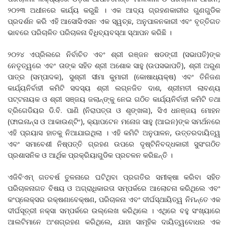
୨୦୨୩ ଅଧୀନରେ କାର୍ଯ୍ୟ କରୁଛି । ଏକ ଆଦ୍ୟ ଗ୍ରହଣକାରୀର ଗୁଣଗୁଡିକ
ପ୍ରଦର୍ଶନ କରି ଏହି ଆସୋସିଏସନ ଏକ ସ୍ୱଚ୍ଛ, ଅନୁପାଳନକାରୀ ଏବଂ ବୃତ୍ତିଗତ
ଭାବରେ ପରିଚାଳିତ ପରିଚାଳନା ବିଧିବ୍ୟବସ୍ଥା ସ୍ଥାପନ କରିଛି ।
୨୦୨୪ ଏପ୍ରିଲରେ ନିର୍ବାଚିତ ଏବଂ ଶ୍ରୀ ରଞ୍ଜନ ଷଡଙ୍ଗୀ (ସଭାପତି)ଙ୍କ
ନେତୃତ୍ୱରେ ଏବଂ ତାଙ୍କ ସହିତ ଶ୍ରୀ ଅଶୋକ ସାହୁ (ଉପସଭାପତି), ଶ୍ରୀ ଅରୁଣ
ପାତ୍ର (ସମ୍ପାଦକ), ସୁଶ୍ରୀ ସୀମା କୁମାରୀ (କୋଷାଧ୍ୟକ୍ଷ) ଏବଂ ତିନିଜଣ
କାର୍ଯ୍ୟନିର୍ବାହୀ କମିଟି ସଦସ୍ୟ ଶ୍ରୀ ଲଗ୍ନଜିତ ଦାଶ, ଶ୍ରୀମତୀ ଲାବଣ୍ୟ
ପଟ୍ଟନାୟକ ଓ ଶ୍ରୀ ସଞ୍ଜୟ ଜଲାନ୍‌ଙ୍କୁ ନେଇ ଗଠିତ କାର୍ଯ୍ୟନିର୍ବାହୀ କମିଟି ତଥା
ବ୍ରିଗେଡିୟର ଡି.ବି. ପାଣି (ନିରାପତ୍ତା ଓ ଶୃଙ୍ଖଳା), ସିଏ ଧନଞ୍ଜୟ ମୋହନ
(ଫାଇନାନ୍ସ ଓ ଆକାଉଣ୍ଟିଂ), କ୍ୟାପଟେନ ମନୋଜ ସାହୁ (ଆଇନ)ଙ୍କ ସମର୍ଥନରେ
ଏହି ପ୍ରୟାସ ହାତକୁ ନିଆଯାଇଥିଲା । ଏହି କମିଟି ଅନୁପାଳନ, ଉତ୍ତରଦାୟିତ୍ୱ
ଏବଂ ସମାବେଶୀ ନିଷ୍ପତ୍ତି ଗ୍ରହଣ ଉପରେ ଦୃଷ୍ଟିନିବଦ୍ଧକାରୀ ସୁସଂଗଠିତ
ପ୍ରଶାସନିକ ଓ ଆର୍ଥିକ ପ୍ରକ୍ରିୟାଗୁଡିକ ପ୍ରଚଳନ କରିଛନ୍ତି ।
ଏଜିବିଏମ୍‌ ଗତବର୍ଷ ତୁଳନାରେ ଘଟିଥିବା ପ୍ରଗତିର ସମୀକ୍ଷା କରିବା ସହିତ
ପରିଚାଳନାଗତ ବିଷୟ ଓ ଅଗ୍ରାଧିକାରତା ସମ୍ପର୍କରେ ଆଲୋଚନା କରିଥିଲେ ଏବଂ
କଂପ୍ଲେକ୍ସର ରକ୍ଷଣାବେକ୍ଷଣ, ପରିଚାଳନା ଏବଂ ଦୀର୍ଘସ୍ଥାୟିତ୍ୱ ନିମନ୍ତେ ଏକ
ଦୀର୍ଘସୂତ୍ରୀ ନକ୍ସା ସମ୍ପର୍କରେ ଉଲ୍ଲେଖ କରିଥିଲେ । ଏଥିରେ ବହୁ ସଂଖ୍ୟାରେ
ଆଲଟିମାନେ ଅଂଶଗ୍ରହଣ କରିଥିଲେ, ଯାହା ସାମୂହିକ ଦାୟିତ୍ୱବୋଧର ଏକ