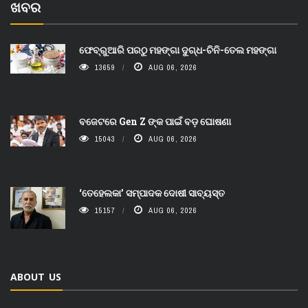
ଖବର
ଫେବ୍ରୁଆରି ପରଠୁ ମହଙ୍ଗା ଦୁଗ୍ଧ-ଚିନି-ତେଲ ମହଙ୍ଗା
13659
AUG 06, 2026
ବଜେଟରେ Gen Z ଙ୍କ ପାଇଁ ବଡ଼ ଘୋଷଣା
15043
AUG 06, 2026
‘ତେହେଲକା’ ସମ୍ପାଦକ ଦୋଷୀ ସାବ୍ୟସ୍ତ
15157
AUG 06, 2026
ABOUT US