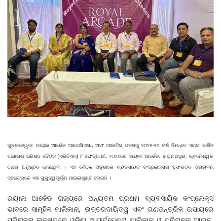
ଭୁବନେଶ୍ୱର: ରୟାଲ ଆର୍କେଡ ଆସୋସିଏସନ୍‌ ଅଫ ଆଲଟିଜ୍‌ ପକ୍ଷରୁ ୨୦୨୫-୨୬ ବର୍ଷ ନିମନ୍ତେ ଏହାର ବାର୍ଷିକ
ସାଧାରଣ ପରିଷଦ ବୈଠକ (ଏଜିବିଏମ୍‌) ୮ ଫେବୃଆରୀ, ୨୦୨୬ରେ ରୟାଲ ଆର୍କେଡ, ରଘୁନାଥପୁର, ଭୁବନେଶ୍ୱର
ଠାରେ ଅନୁଷ୍ଠିତ ହୋଇଥିଲା । ଏହି ବୈଠକ ଓଡ଼ିଶାରେ ବ୍ୟବସାୟିକ କଂପ୍ଲେକ୍ସର ସୁସଂଗଠିତ ପରିଚାଳନା
କ୍ଷେତ୍ରରେ ଏକ ଗୁରୁତ୍ୱପୂର୍ଣ୍ଣ ମାଇଲଖୁଣ୍ଟ ହୋଇଛି ।
ରୟାଲ ଆର୍କେଡ ରାଜ୍ୟରେ ଅନ୍ୟତମ ପ୍ରଥମ ବ୍ୟବସାୟିକ କଂପ୍ଲେକ୍ସ
ଭାବରେ ସାମୂହିକ ମାଲିକାନା, ଉତ୍ତରଦାୟିତ୍ୱ ଏବଂ ଗଣତାନ୍ତ୍ରିକ ଉପାୟରେ
ପରିଚାଳନା ଲକ୍ଷ୍ୟରେ ଓଡ଼ିଶା ଆପାର୍ଟମେଣ୍ଟ ମାଲିକାନା ଓ ପରିଚାଳନା ଆଇନ,