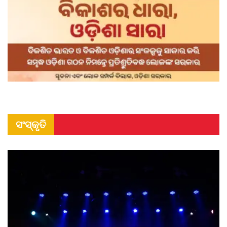
ସଂସ୍କୃତି