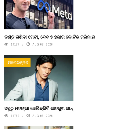
ତଣ୍ଡ ଗଣିବା ମେଟା, ଦେବ ୫ ହଜାର କୋଟିର ଜରିମାନା
14177
AUG 07, 2026
ମନୋରଞ୍ଜନ
ସବୁଠୁ ମହଙ୍ଗା ସେଲିବ୍ରିଟି ଶାହରୁଖ ଖାନ୍
14759
AUG 06, 2026