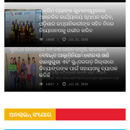
ଏକ୍ଜିମ ବ୍ୟାଙ୍କ ଭୁବନେଶ୍ୱରରେ
ଆଞ୍ଚଳିକ କାର୍ଯ୍ୟାଳୟ ସ୍ଥାପନ କରିବ,
ଓଡ଼ିଶାର ରପ୍ତାନିକାରୀଙ୍କ ସହିତ ନିଜର
ନିୟୋଜନତାକୁ ଗଭୀର କରିବ
14606
JUL 31, 2026
ସୁଗନ୍ଧ ଉତ୍କର୍ଷର ୭୭ ବର୍ଷ ପାଳନ କରୁଛି, ସାଇକଲ
ବେଦାନ୍ତ ଆଲୁମିନିୟମ କୋଇଲା ଖଣି
ପିୟୋର୍‌ ଅଗରବତୀ ଭୁବନେଶ୍ୱରରେ ପାର୍ବଣ କାଳୀନ
ଝାରସୁଗୁଡା ଏବଂ ସୁନ୍ଦରଗଡ଼ ଜିଲ୍ଲାରେ
ନବସୃଜନ ଉନ୍ମୋଚନ କଲା
ଦିବ୍ୟାଙ୍ଗଙ୍କ ପାଇଁ ସହାୟତାକୁ ବ୍ୟାପକ
ବାଉଁଶ ବିହୀନ କଠିନ ଧୂପ ଏବଂ ମେଦିନୀ ଜୁଡୱା କପ୍‌ ସାମ୍ବ୍ରାନି ପ୍ରଦର୍ଶିତ କରୁଛି; ନବସୃଜନ,
କରିଛି
ଦୀର୍ଘସ୍ଥାୟିତା ଏବଂ ଆଧ୍ୟାତ୍ମିକ ଅନୁଭୂତି ସହିତ ଓଡ଼ିଶା ପ୍ରତି ପ୍ରତିବଦ୍ଧତା ପୁନଃ ସୁଦୃଢୀକରଣ କରୁଛି
14257
JUL 29, 2026
ଅନଲାଇନ୍ ସଂଯୋଗ