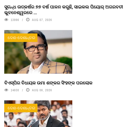
ସୁଗନ୍ଧ ଉତ୍କର୍ଷର ୭୭ ବର୍ଷ ପାଳନ କରୁଛି, ସାଇକଲ ପିୟୋର୍‌ ଅଗରବତୀ
ଭୁବନେଶ୍ୱରରେ ...
13996
AUG 07, 2026
ଦେଶ-ଦେଶାନ୍ତର
ବିଏସ୍‌ପିର ବିଧାୟକ ଉମା ଶଙ୍କର ସିଂହଙ୍କ ପରଲୋକ
14930
AUG 06, 2026
ଦେଶ-ଦେଶାନ୍ତର