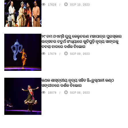
17628
SEP 10, 2023
୨୯ ତମ ଓଏମ୍‌ସି ଗୁରୁ କେଳୁଚରଣ ମହାପାତ୍ର ପୁରସ୍କାର
ଉତ୍ସବର ଚତୁର୍ଥ ସଂଧ୍ୟାରେ କୁଚିପୁଡ଼ି ନୃତ୍ୟ ସାଙ୍ଗକୁ
ତବଲା ବାଦରେ ଦର୍ଶକ ବିଭୋର
17679
SEP 09, 2023
କଥକ ଶାସ୍ତ୍ରୀୟ ନୃତ୍ୟ ସହିତ ହିନ୍ଦୁସ୍ଥାନୀ କଣ୍ଠ
ସଙ୍ଗୀତରେ ଦର୍ଶକ ବିଭୋର
18079
SEP 06, 2023