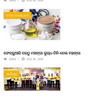
14645
AUG 06, 2026
ଦେଶ-ଦେଶାନ୍ତର
ଫେବ୍ରୁଆରି ପରଠୁ ମହଙ୍ଗା ଦୁଗ୍ଧ-ଚିନି-ତେଲ ମହଙ୍ଗା
13659
AUG 06, 2026
ବାଣିଜ୍ୟ