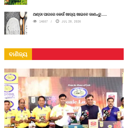
ଥଣ୍ଡା ପାଗରେ କେଉଁ ଖାଦ୍ୟ ଖାଇବେ ଜାଣନ୍ତୁ.....
14507
JUL 28, 2026
ବାଣିଜ୍ୟ