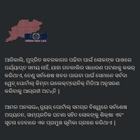
ଆଜିକାଲି, ମୁଦ୍ରିତ ଖବରକାଗଜ ପଢିବା ପାଇଁ ଲୋକଙ୍କ ପାଖରେ
ପର୍ଯ୍ୟାପ୍ତ ସମୟ ନାହିଁ, ଯାହା ଗତକାଲିର ସାଧାରଣ ଘଟଣାକୁ କଭର୍
କରିଥାଏ, ତେଣୁ ସର୍ବଶେଷ ଖବର ପାଇବା ପାଇଁ ସେମାନେ ସର୍ବଦା
ୱେବ୍ ପୋର୍ଟାଲ୍ କିମ୍ବା ଇଲେକ୍ଟ୍ରୋନିକ୍ ମିଡିଆ ଅନୁସରଣ
କରିବାକୁ ଆଗ୍ରହୀ ଅଟନ୍ତି |
ଆମର ଅନଲାଇନ୍ ନ୍ୟୁଜ୍ ପୋର୍ଟାଲ୍ ସମଗ୍ର ବିଶ୍ୱରେ ସର୍ବଶେଷ
ଅଦ୍ୟତନ, ସାମ୍ପ୍ରତିକ ଘଟଣା ସହିତ ଲୋକଙ୍କୁ ଶିକ୍ଷା ଏବଂ
ସୂଚନା ଦେବାରେ ଏକ ପ୍ରମୁଖ ଭୂମିକା ଗ୍ରହଣ କରିଥାଏ |