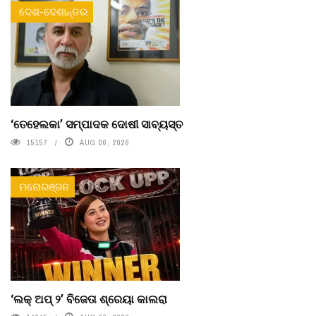
ଦେଶ-ଦେଶାନ୍ତର
‘ତେହେଲକା’ ସମ୍ପାଦକ ଦୋଷୀ ସାବ୍ୟସ୍ତ
15157
AUG 06, 2026
ମନୋରଞ୍ଜନ
‘ଲକ୍ ଅପ୍ ୨’ ବିଜେତା ଶ୍ରେୟା କାଲରା