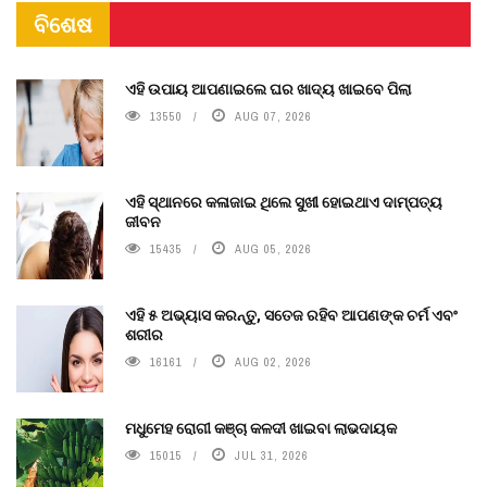
ବିଶେଷ
ଏହି ଉପାୟ ଆପଣାଇଲେ ଘର ଖାଦ୍ୟ ଖାଇବେ ପିଲା
13550
AUG 07, 2026
ଏହି ସ୍ଥାନରେ କଳାଜାଇ ଥିଲେ ସୁଖୀ ହୋଇଥାଏ ଦାମ୍ପତ୍ୟ
ଜୀବନ
15435
AUG 05, 2026
ଏହି ୫ ଅଭ୍ୟାସ କରନ୍ତୁ, ସତେଜ ରହିବ ଆପଣଙ୍କ ଚର୍ମ ଏବଂ
ଶରୀର
16161
AUG 02, 2026
ମଧୁମେହ ରୋଗୀ କଞ୍ଚା କଳଦୀ ଖାଇବା ଲାଭଦାୟକ
15015
JUL 31, 2026