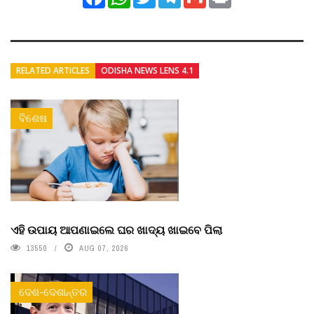
RELATED ARTICLES
ODISHA NEWS LENS 4.1
ବିଶେଷ
ଏହି ଉପାୟ ଆପଣାଇଲେ ଘର ଖାଦ୍ୟ ଖାଇବେ ପିଲା
13550
AUG 07, 2026
ଦେଶ-ଦେଶାନ୍ତର