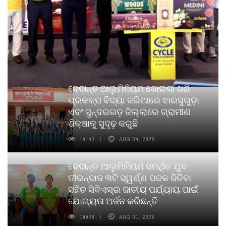
ବେଦାନ୍ତ ଆଲୁମିନିୟମ କୋଇଲା ଖଣି
ପ୍ରକଳ୍ପ ବିଦ୍ୟା ଜରିଆରେ ଝାରସୁଗୁଡ଼ା
ଏବଂ ସୁନ୍ଦରଗଡ଼ ଜିଲ୍ଲାରେ ଗ୍ରାମୀଣ
ଶିକ୍ଷାକୁ ସୁଦୃଢ଼ କରୁଛି
14143
AUG 04, 2026
ବେଦାନ୍ତ ଆଲୁମିନିୟମ ସମର୍ଥିତ ଯୁବ
ତୀରନ୍ଦାଜ ୩ଟି ସ୍ୱର୍ଣ୍ଣ ପଦକ ଜିତିବା
ସହିତ ସିବିଏସ୍ଇ ଜାତୀୟ ପର୍ଯ୍ୟାୟ ପାଇଁ
ଯୋଗ୍ୟତା ଅର୍ଜନ କରିଛନ୍ତି
14438
AUG 01, 2026