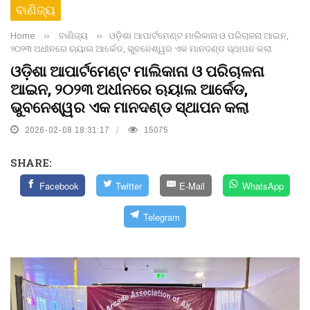
ବାଣିଜ୍ୟ
Home
››
ବାଣିଜ୍ୟ
››
ଓଡ଼ିଶା ଆପାର୍ଟମେଣ୍ଟ ମାଲିକାନା ଓ ପରିଚାଳନା ଆଇନ,
୨୦୨୩ ଅଧୀନରେ ଋୟାଲ ଆର୍କେଡ, ଭୁବନେଶ୍ୱର ଏକ ମାନଦଣ୍ଡ ସ୍ଥାପନ କଲା
ଓଡ଼ିଶା ଆପାର୍ଟମେଣ୍ଟ ମାଲିକାନା ଓ ପରିଚାଳନା
ଆଇନ, ୨୦୨୩ ଅଧୀନରେ ଋୟାଲ ଆର୍କେଡ,
ଭୁବନେଶ୍ୱର ଏକ ମାନଦଣ୍ଡ ସ୍ଥାପନ କଲା
2026-02-08 18:31:17
15075
SHARE:
Facebook
Twitter
E-Mail
WhatsApp
Telegram