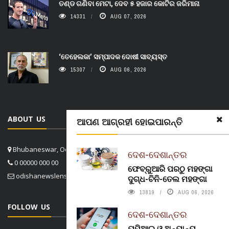
ତଣ୍ଡ ଗଣିବା ମେଟା, ଦେବ ୫ ହଜାର କୋଟିର ଜରିମାନା
14331
AUG 07, 2026
‘ତେହେଲକା’ ସମ୍ପାଦକ ଦୋଷୀ ସାବ୍ୟସ୍ତ
15307
AUG 06, 2026
ABOUT US
ଆପଣ ଆଗ୍ରହୀ ହୋଇପାରନ୍ତି
Bhubaneswar, Odisha, India
ଦେଶ-ଦେଶାନ୍ତର
0 00000 000 00
ଫେବ୍ରୁଆରି ପରଠୁ ମହଙ୍ଗା
odishanewslens@gmail.com
ଦୁଗ୍ଧ-ଚିନି-ତେଲ ମହଙ୍ଗା
13819
AUG 06, 2026
FOLLOW US
ଦେଶ-ଦେଶାନ୍ତର
ୟୁପିଆଇ ଓ ଅନ୍ୟାନ୍ୟ