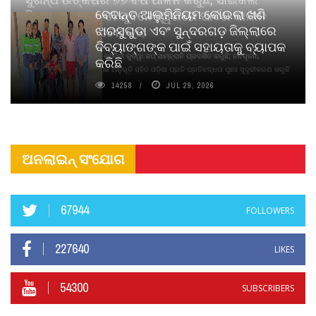
ବେଦାନ୍ତ ଆଲୁମିନିୟମ କୋଇଲା ଖଣି
ପିୟୋର୍‌ ଅଗରବତୀ ଭୁବନେଶ୍ୱରରେ ପାର୍ବଣ କାଳୀନ
ଝାରସୁଗୁଡା ଏବଂ ସୁନ୍ଦରଗଡ଼ ଜିଲ୍ଲାରେ
ନବସୃଜନ ଉନ୍ମୋଚନ କଲା
ଦିବ୍ୟାଙ୍ଗଙ୍କ ପାଇଁ ସହାୟତାକୁ ବ୍ୟାପକ
ବାଉଁଶ ବିହୀନ କଠିନ ଧୂପ ଏବଂ ମେଦିନୀ ଜୁଡୱା କପ୍‌ ସାମ୍ବ୍ରାନି ପ୍ରଦର୍ଶିତ କରୁଛି; ନବସୃଜନ,
କରିଛି
ଦୀର୍ଘସ୍ଥାୟିତା ଏବଂ ଆଧ୍ୟାତ୍ମିକ ଅନୁଭୂତି ସହିତ ଓଡ଼ିଶା ପ୍ରତି ପ୍ରତିବଦ୍ଧତା ପୁନଃ ସୁଦୃଢୀକରଣ କରୁଛି
14258
JUL 29, 2026
ଅନଲାଇନ୍ ସଂଯୋଗ
67944
FOLLOWERS
227640
LIKES
54300
SUBSCRIBERS