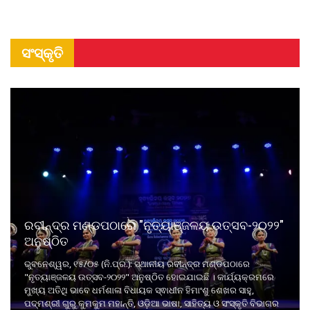
ସଂସ୍କୃତି
ରବୀନ୍ଦ୍ର ମଣ୍ଡପଠାରେ "ନୃତ୍ୟାଞ୍ଜଳୟ ଉତ୍ସବ-୨୦୨୨"
ଅନୁଷ୍ଠିତ
ଭୁବନେଶ୍ୱର, ୧୫/୦୫ (ନି.ପ୍ର.): ସ୍ଥାନୀୟ ରବୀନ୍ଦ୍ର ମଣ୍ଡପଠାରେ
"ନୃତ୍ୟାଞ୍ଜଳୟ ଉତ୍ସବ-୨୦୨୨" ଅନୁଷ୍ଠିତ ହୋଇଯାଇଛି । କାର୍ଯ୍ୟକ୍ରମରେ
ମୁଖ୍ୟ ଅତିଥି ଭାବେ ଧର୍ମଶାଳା ବିଧାୟକ ସ୍ଵାଧୀନ ହିମାଂଶୁ ଶେଖର ସାହୁ,
ପଦ୍ମଶ୍ରୀ ଗୁରୁ କୁମକୁମ ମହାନ୍ତି, ଓଡ଼ିଆ ଭାଷା, ସାହିତ୍ୟ ଓ ସଂସ୍କୃତି ବିଭାଗର