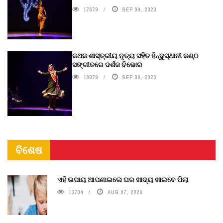
17679
SEP 09, 2023
କଥକ ଶାସ୍ତ୍ରୀୟ ନୃତ୍ୟ ସହିତ ହିନ୍ଦୁସ୍ଥାନୀ କଣ୍ଠ
ସଙ୍ଗୀତରେ ଦର୍ଶକ ବିଭୋର
18079
SEP 06, 2023
ବିଶେଷ
ଏହି ଉପାୟ ଆପଣାଇଲେ ଘର ଖାଦ୍ୟ ଖାଇବେ ପିଲା
13704
AUG 07, 2026