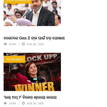
ବଜେଟରେ Gen Z ଙ୍କ ପାଇଁ ବଡ଼ ଘୋଷଣା
15194
AUG 06, 2026
ମନୋରଞ୍ଜନ
‘ଲକ୍ ଅପ୍ ୨’ ବିଜେତା ଶ୍ରେୟା କାଲରା
14795
AUG 06, 2026