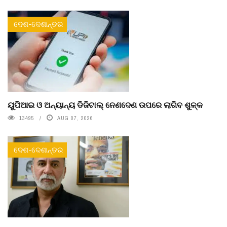
ଦେଶ-ଦେଶାନ୍ତର
ୟୁପିଆଇ ଓ ଅନ୍ୟାନ୍ୟ ଡିଜିଟାଲ୍ ନେଣଦେଣ ଉପରେ ଲାଗିବ ଶୁଳ୍କ
13495
AUG 07, 2026
ଦେଶ-ଦେଶାନ୍ତର