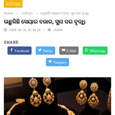
ବାଣିଜ୍ୟ
Home
››
ବାଣିଜ୍ୟ
››
ଉଛୁଳିଛି ସେୟାର ବଜାର, ସୁନା ଦର ବୃଦ୍ଧି
ଉଛୁଳିଛି ସେୟାର ବଜାର, ସୁନା ଦର ବୃଦ୍ଧି
2026-04-01 20:34:16
14985
SHARE:
Facebook
Twitter
E-Mail
WhatsApp
Telegram