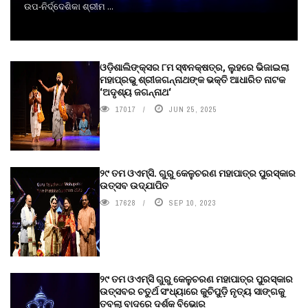
ଉପ-ନିର୍ଦ୍ଦେଶିକା ଶ୍ରୀମ ...
ଓଡ଼ିଶାଲିଙ୍କ୍ସର ୮ମ ସ୍ଵନକ୍ଷତ୍ର, ଲୁହରେ ଭିଜାଇଲା
ମହାପ୍ରଭୁ ଶ୍ରୀଜଗନ୍ନାଥଙ୍କ ଭକ୍ତି ଆଧାରିତ ନାଟକ
‘ଅଦୃଶ୍ୟ ଜଗନ୍ନାଥ‘
17017
JUN 25, 2025
୨୯ ତମ ଓଏମ୍‌ସି. ଗୁରୁ କେଳୁଚରଣ ମହାପାତ୍ର ପୁରସ୍କାର
ଉତ୍ସବ ଉଦ୍‍ଯାପିତ
17628
SEP 10, 2023
୨୯ ତମ ଓଏମ୍‌ସି ଗୁରୁ କେଳୁଚରଣ ମହାପାତ୍ର ପୁରସ୍କାର
ଉତ୍ସବର ଚତୁର୍ଥ ସଂଧ୍ୟାରେ କୁଚିପୁଡ଼ି ନୃତ୍ୟ ସାଙ୍ଗକୁ
ତବଲା ବାଦରେ ଦର୍ଶକ ବିଭୋର