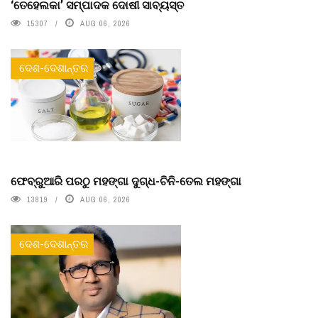
‘ତେହେଲକା’ ସମ୍ପାଦକ ଦୋଷୀ ସାବ୍ୟସ୍ତ
15307
AUG 06, 2026
ଦେଶ-ଦେଶାନ୍ତର
ଫେବ୍ରୁଆରି ପରଠୁ ମହଙ୍ଗା ଦୁଗ୍ଧ-ଚିନି-ତେଲ ମହଙ୍ଗା
13819
AUG 06, 2026
ଦେଶ-ଦେଶାନ୍ତର