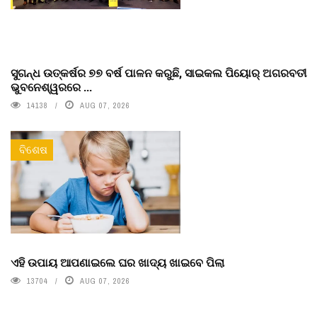
ସୁଗନ୍ଧ ଉତ୍କର୍ଷର ୭୭ ବର୍ଷ ପାଳନ କରୁଛି, ସାଇକଲ ପିୟୋର୍‌ ଅଗରବତୀ
ଭୁବନେଶ୍ୱରରେ ...
14138
AUG 07, 2026
ବିଶେଷ
ଏହି ଉପାୟ ଆପଣାଇଲେ ଘର ଖାଦ୍ୟ ଖାଇବେ ପିଲା
13704
AUG 07, 2026