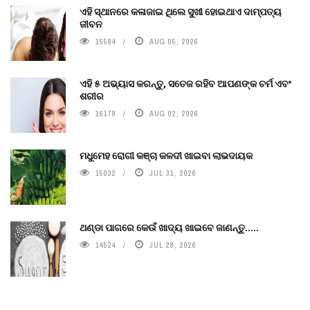
ଏହି ସ୍ଥାନରେ କଳାଜାଇ ଥିଲେ ସୁଖୀ ହୋଇଥାଏ ଦାମ୍ପତ୍ୟ
ଜୀବନ
15584
AUG 05, 2026
ଏହି ୫ ଅଭ୍ୟାସ କରନ୍ତୁ, ସତେଜ ରହିବ ଆପଣଙ୍କ ଚର୍ମ ଏବଂ
ଶରୀର
16178
AUG 02, 2026
ମଧୁମେହ ରୋଗୀ କଞ୍ଚା କଳଦୀ ଖାଇବା ଲାଭଦାୟକ
15032
JUL 31, 2026
ଥଣ୍ଡା ପାଗରେ କେଉଁ ଖାଦ୍ୟ ଖାଇବେ ଜାଣନ୍ତୁ.....
14524
JUL 28, 2026