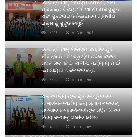
ବେଦାନ୍ତ ଆଲୁମିନିୟମ କୋଇଲା ଖଣି
ପ୍ରକଳ୍ପ ବିଦ୍ୟା ଜରିଆରେ ଝାରସୁଗୁଡ଼ା
ଏବଂ ସୁନ୍ଦରଗଡ଼ ଜିଲ୍ଲାରେ ଗ୍ରାମୀଣ
ଶିକ୍ଷାକୁ ସୁଦୃଢ଼ କରୁଛି
14146
AUG 04, 2026
ବେଦାନ୍ତ ଆଲୁମିନିୟମ ସମର୍ଥିତ ଯୁବ
ତୀରନ୍ଦାଜ ୩ଟି ସ୍ୱର୍ଣ୍ଣ ପଦକ ଜିତିବା
ସହିତ ସିବିଏସ୍ଇ ଜାତୀୟ ପର୍ଯ୍ୟାୟ ପାଇଁ
ଯୋଗ୍ୟତା ଅର୍ଜନ କରିଛନ୍ତି
14439
AUG 01, 2026
ଏକ୍ଜିମ ବ୍ୟାଙ୍କ ଭୁବନେଶ୍ୱରରେ
ଆଞ୍ଚଳିକ କାର୍ଯ୍ୟାଳୟ ସ୍ଥାପନ କରିବ,
ଓଡ଼ିଶାର ରପ୍ତାନିକାରୀଙ୍କ ସହିତ ନିଜର
ନିୟୋଜନତାକୁ ଗଭୀର କରିବ
14608
JUL 31, 2026
ସୁଗନ୍ଧ ଉତ୍କର୍ଷର ୭୭ ବର୍ଷ ପାଳନ କରୁଛି, ସାଇକଲ