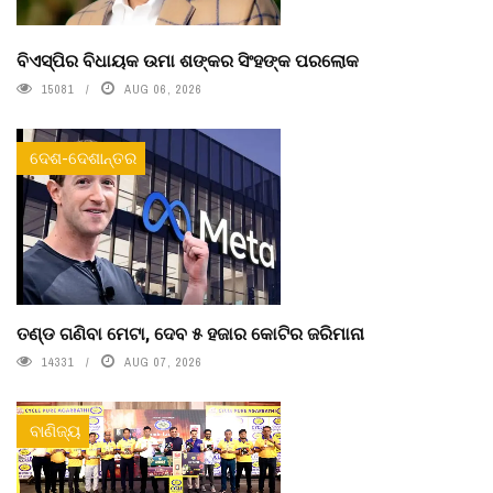
ବିଏସ୍‌ପିର ବିଧାୟକ ଉମା ଶଙ୍କର ସିଂହଙ୍କ ପରଲୋକ
15081
AUG 06, 2026
ଦେଶ-ଦେଶାନ୍ତର
ତଣ୍ଡ ଗଣିବା ମେଟା, ଦେବ ୫ ହଜାର କୋଟିର ଜରିମାନା
14331
AUG 07, 2026
ବାଣିଜ୍ୟ