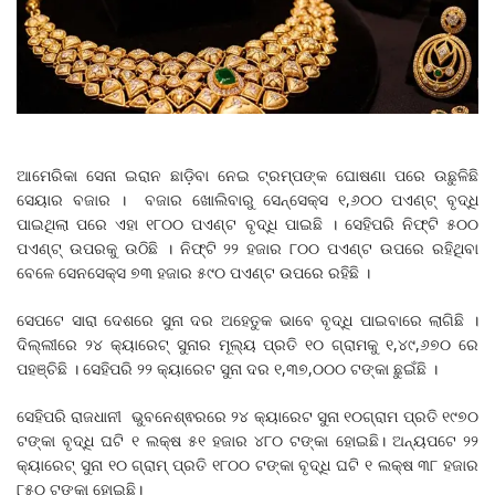
ଆମେରିକା ସେନା ଇରାନ ଛାଡ଼ିବା ନେଇ ଟ୍ରମ୍ପଙ୍କ ଘୋଷଣା ପରେ ଉଛୁଳିଛି
ସେୟାର ବଜାର । ବଜାର ଖୋଲିବାରୁ ସେନ୍‌ସେକ୍ସ ୧,୬୦୦ ପଏଣ୍ଟ୍ ବୃଦ୍ଧି
ପାଇଥିଲା ପରେ ଏହା ୧୮୦୦ ପଏଣ୍ଟ ବୃଦ୍ଧି ପାଇଛି । ସେହିପରି ନିଫ୍ଟି ୫୦୦
ପଏଣ୍ଟ୍ ଉପରକୁ ଉଠିଛି । ନିଫ୍ଟି ୨୨ ହଜାର ୮୦୦ ପଏଣ୍ଟ ଉପରେ ରହିଥିବା
ବେଳେ ସେନସେକ୍ସ ୭୩ ହଜାର ୫୯୦ ପଏଣ୍ଟ ଉପରେ ରହିଛି ।
ସେପଟେ ସାରା ଦେଶରେ ସୁନା ଦର ଅହେତୁକ ଭାବେ ବୃଦ୍ଧି ପାଇବାରେ ଲାଗିଛି ।
ଦିଲ୍ଲୀରେ ୨୪ କ୍ୟାରେଟ୍ ସୁନାର ମୂଲ୍ୟ ପ୍ରତି ୧୦ ଗ୍ରାମକୁ ୧,୪୯,୬୭୦ ରେ
ପହଞ୍ଚିଛି । ସେହିପରି ୨୨ କ୍ୟାରେଟ ସୁନା ଦର ୧,୩୭,୦୦୦ ଟଙ୍କା ଛୁଇଁଛି ।
ସେହିପରି ରାଜଧାନୀ ଭୁବନେଶ୍ଵରରେ ୨୪ କ୍ୟାରେଟ ସୁନା ୧୦ଗ୍ରାମ ପ୍ରତି ୧୯୭୦
ଟଙ୍କା ବୃଦ୍ଧି ଘଟି ୧ ଲକ୍ଷ ୫୧ ହଜାର ୪୮୦ ଟଙ୍କା ହୋଇଛି। ଅନ୍ୟପଟେ ୨୨
କ୍ୟାରେଟ୍ ସୁନା ୧୦ ଗ୍ରାମ୍ ପ୍ରତି ୧୮୦୦ ଟଙ୍କା ବୃଦ୍ଧି ଘଟି ୧ ଲକ୍ଷ ୩୮ ହଜାର
୮୫୦ ଟଙ୍କା ହୋଇଛି।