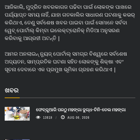
ଆଜିକାଲି, ମୁଦ୍ରିତ ଖବରକାଗଜ ପଢିବା ପାଇଁ ଲୋକଙ୍କ ପାଖରେ
ପର୍ଯ୍ୟାପ୍ତ ସମୟ ନାହିଁ, ଯାହା ଗତକାଲିର ସାଧାରଣ ଘଟଣାକୁ କଭର୍
କରିଥାଏ, ତେଣୁ ସର୍ବଶେଷ ଖବର ପାଇବା ପାଇଁ ସେମାନେ ସର୍ବଦା
ୱେବ୍ ପୋର୍ଟାଲ୍ କିମ୍ବା ଇଲେକ୍ଟ୍ରୋନିକ୍ ମିଡିଆ ଅନୁସରଣ
କରିବାକୁ ଆଗ୍ରହୀ ଅଟନ୍ତି |
ଆମର ଅନଲାଇନ୍ ନ୍ୟୁଜ୍ ପୋର୍ଟାଲ୍ ସମଗ୍ର ବିଶ୍ୱରେ ସର୍ବଶେଷ
ଅଦ୍ୟତନ, ସାମ୍ପ୍ରତିକ ଘଟଣା ସହିତ ଲୋକଙ୍କୁ ଶିକ୍ଷା ଏବଂ
ସୂଚନା ଦେବାରେ ଏକ ପ୍ରମୁଖ ଭୂମିକା ଗ୍ରହଣ କରିଥାଏ |
ଖବର
ଫେବ୍ରୁଆରି ପରଠୁ ମହଙ୍ଗା ଦୁଗ୍ଧ-ଚିନି-ତେଲ ମହଙ୍ଗା
13819
AUG 06, 2026