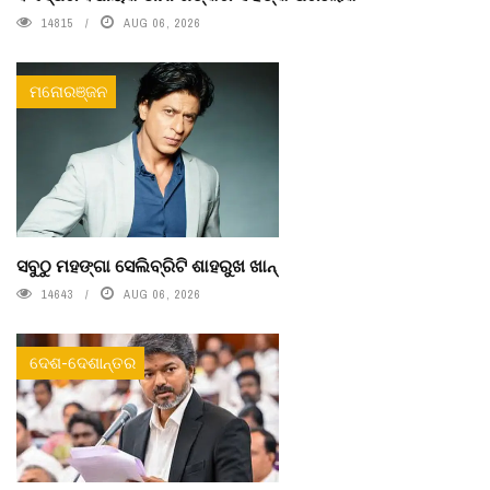
14815
AUG 06, 2026
ମନୋରଞ୍ଜନ
ସବୁଠୁ ମହଙ୍ଗା ସେଲିବ୍ରିଟି ଶାହରୁଖ ଖାନ୍
14643
AUG 06, 2026
ଦେଶ-ଦେଶାନ୍ତର