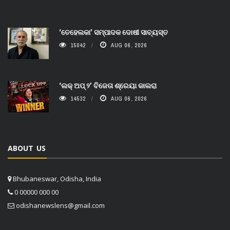
‘ତେହେଲକା’ ସମ୍ପାଦକ ଦୋଷୀ ସାବ୍ୟସ୍ତ
15042
AUG 06, 2026
‘ଲକ୍ ଅପ୍ ୨’ ବିଜେତା ଶ୍ରେୟା କାଲରା
14532
AUG 06, 2026
ABOUT US
Bhubaneswar, Odisha, India
0 00000 000 00
odishanewslens@gmail.com