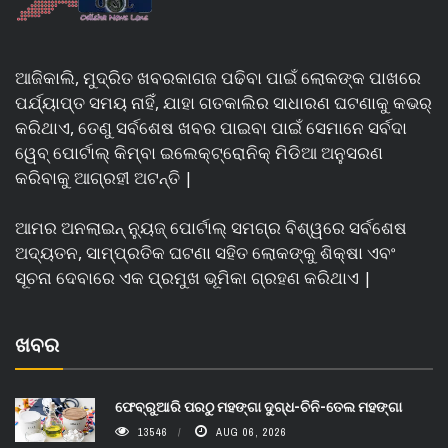
ଆଜିକାଲି, ମୁଦ୍ରିତ ଖବରକାଗଜ ପଢିବା ପାଇଁ ଲୋକଙ୍କ ପାଖରେ
ପର୍ଯ୍ୟାପ୍ତ ସମୟ ନାହିଁ, ଯାହା ଗତକାଲିର ସାଧାରଣ ଘଟଣାକୁ କଭର୍
କରିଥାଏ, ତେଣୁ ସର୍ବଶେଷ ଖବର ପାଇବା ପାଇଁ ସେମାନେ ସର୍ବଦା
ୱେବ୍ ପୋର୍ଟାଲ୍ କିମ୍ବା ଇଲେକ୍ଟ୍ରୋନିକ୍ ମିଡିଆ ଅନୁସରଣ
କରିବାକୁ ଆଗ୍ରହୀ ଅଟନ୍ତି |
ଆମର ଅନଲାଇନ୍ ନ୍ୟୁଜ୍ ପୋର୍ଟାଲ୍ ସମଗ୍ର ବିଶ୍ୱରେ ସର୍ବଶେଷ
ଅଦ୍ୟତନ, ସାମ୍ପ୍ରତିକ ଘଟଣା ସହିତ ଲୋକଙ୍କୁ ଶିକ୍ଷା ଏବଂ
ସୂଚନା ଦେବାରେ ଏକ ପ୍ରମୁଖ ଭୂମିକା ଗ୍ରହଣ କରିଥାଏ |
ଖବର
ଫେବ୍ରୁଆରି ପରଠୁ ମହଙ୍ଗା ଦୁଗ୍ଧ-ଚିନି-ତେଲ ମହଙ୍ଗା
13546
AUG 06, 2026