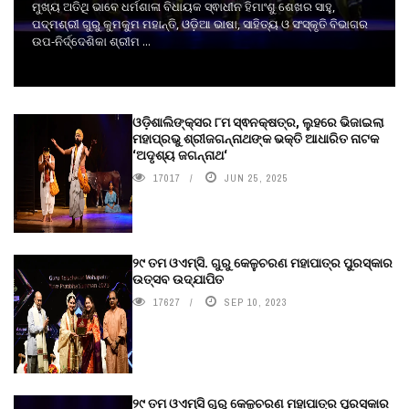
ମୁଖ୍ୟ ଅତିଥି ଭାବେ ଧର୍ମଶାଳା ବିଧାୟକ ସ୍ଵାଧୀନ ହିମାଂଶୁ ଶେଖର ସାହୁ,
ପଦ୍ମଶ୍ରୀ ଗୁରୁ କୁମକୁମ ମହାନ୍ତି, ଓଡ଼ିଆ ଭାଷା, ସାହିତ୍ୟ ଓ ସଂସ୍କୃତି ବିଭାଗର
ଉପ-ନିର୍ଦ୍ଦେଶିକା ଶ୍ରୀମ ...
ଓଡ଼ିଶାଲିଙ୍କ୍ସର ୮ମ ସ୍ଵନକ୍ଷତ୍ର, ଲୁହରେ ଭିଜାଇଲା
ମହାପ୍ରଭୁ ଶ୍ରୀଜଗନ୍ନାଥଙ୍କ ଭକ୍ତି ଆଧାରିତ ନାଟକ
‘ଅଦୃଶ୍ୟ ଜଗନ୍ନାଥ‘
17017
JUN 25, 2025
୨୯ ତମ ଓଏମ୍‌ସି. ଗୁରୁ କେଳୁଚରଣ ମହାପାତ୍ର ପୁରସ୍କାର
ଉତ୍ସବ ଉଦ୍‍ଯାପିତ
17627
SEP 10, 2023
୨୯ ତମ ଓଏମ୍‌ସି ଗୁରୁ କେଳୁଚରଣ ମହାପାତ୍ର ପୁରସ୍କାର