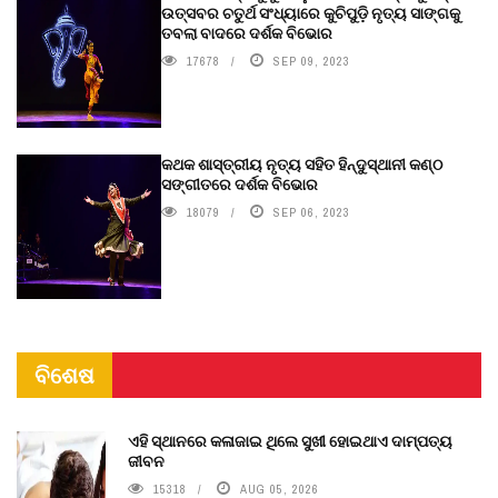
ଉତ୍ସବର ଚତୁର୍ଥ ସଂଧ୍ୟାରେ କୁଚିପୁଡ଼ି ନୃତ୍ୟ ସାଙ୍ଗକୁ
ତବଲା ବାଦରେ ଦର୍ଶକ ବିଭୋର
17678
SEP 09, 2023
କଥକ ଶାସ୍ତ୍ରୀୟ ନୃତ୍ୟ ସହିତ ହିନ୍ଦୁସ୍ଥାନୀ କଣ୍ଠ
ସଙ୍ଗୀତରେ ଦର୍ଶକ ବିଭୋର
18079
SEP 06, 2023
ବିଶେଷ
ଏହି ସ୍ଥାନରେ କଳାଜାଇ ଥିଲେ ସୁଖୀ ହୋଇଥାଏ ଦାମ୍ପତ୍ୟ
ଜୀବନ
15318
AUG 05, 2026