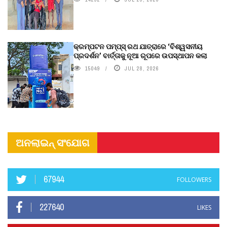
କ୍ରମ୍ପଟନ ପମ୍ପ୍‌ସ୍‌ ରଥ ଯାତ୍ରାରେ ‘ବିଶ୍ୱସନୀୟ
ପ୍ରଦର୍ଶନ’ ବାର୍ତ୍ତାକୁ ନୂଆ ରୂପରେ ଉପସ୍ଥାପନ କଲା
15049
JUL 28, 2026
ଅନଲାଇନ୍ ସଂଯୋଗ
67944
FOLLOWERS
227640
LIKES