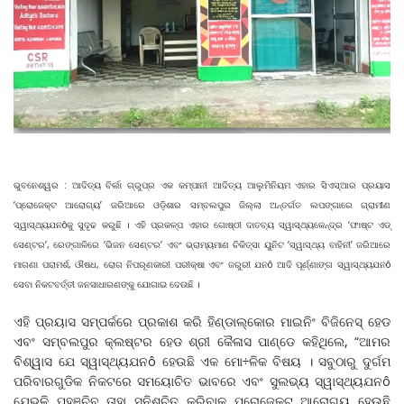
ଭୁବନେଶ୍ୱର : ଆଦିତ୍ୟ ବିର୍ଲା ଗ୍ରୁପ୍‌ର ଏକ କମ୍ପାନୀ ଆଦିତ୍ୟ ଆଲୁମିନିୟମ ଏହାର ସିଏସ୍‌ଆର ପ୍ରୟାସ
‘ପ୍ରୋଜେକ୍ଟ ଆରୋଗ୍ୟ’ ଜରିଆରେ ଓଡ଼ିଶାର ସମ୍ବଲପୁର ଜିଲ୍ଲା ଅନ୍ତର୍ଗତ ଲପଙ୍ଗାରେ ଗ୍ରାମୀଣ
ସ୍ୱାସ୍ଥ୍ୟଯନôକୁ ସୁଦୃଢ କରୁଛି । ଏହି ପ୍ରକଳ୍ପ ଏହାର ଗୋଷ୍ଠୀ ଦାତବ୍ୟ ସ୍ୱାସ୍ଥ୍ୟକେନ୍ଦ୍ର ‘ଫାଷ୍ଟ ଏଡ୍‌
ସେଣ୍ଟର’, ରେଙ୍ଗାଳିରେ ‘ଭିଜନ ସେଣ୍ଟର’ ଏବଂ ଭ୍ରାମ୍ୟମାଣ ଚିକିତ୍ସା ୟୁନିଟ ‘ସ୍ୱାସ୍ଥ୍ୟ ବାହିନୀ’ ଜରିଆରେ
ମାଗଣା ପରାମର୍ଶ, ଔଷଧ, ରୋଗ ନିପରୂଣକାରୀ ପରୀକ୍ଷା ଏବଂ ଜରୁରୀ ଯନô ଆଦି ପୂର୍ଣ୍ଣାଙ୍ଗ ସ୍ୱାସ୍ଥ୍ୟଯନô
ସେବା ନିକଟବର୍ତ୍ତୀ ଜନସାଧାରଣଙ୍କୁ ଯୋଗାଇ ଦେଉଛି ।
ଏହି ପ୍ରୟାସ ସମ୍ପର୍କରେ ପ୍ରକାଶ କରି ହିଣ୍ଡାଲ୍‌କୋର ମାଇନିଂ ବିଜିନେସ୍‌ ହେଡ
ଏବଂ ସମ୍ବଲପୁର କ୍ଲଷ୍ଟର ହେଡ ଶ୍ରୀ କୈଳାସ ପାଣ୍ଡେ କହିଥିଲେ, “ଆମର
ବିଶ୍ୱାସ ଯେ ସ୍ୱାସ୍ଥ୍ୟଯନô ହେଉଛି ଏକ ମୋ÷ଳିକ ବିଷୟ । ସବୁଠାରୁ ଦୁର୍ଗମ
ପରିବାରଗୁଡିକ ନିକଟରେ ସମୟୋଚିତ ଭାବରେ ଏବଂ ସୁଲଭ୍ୟ ସ୍ୱାସ୍ଥ୍ୟଯନô
ଯେଭଳି ପହଞ୍ଚିବ ତାହା ସୁନିଶ୍ଚିତ କରିବାକୁ ପ୍ରୋଜେକ୍ଟ ଆରୋଗ୍ୟ ହେଉଛି