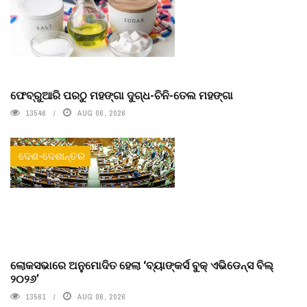
ଫେବ୍ରୁଆରି ପରଠୁ ମହଙ୍ଗା ଦୁଗ୍ଧ-ଚିନି-ତେଲ ମହଙ୍ଗା
13546
AUG 06, 2026
ଦେଶ-ଦେଶାନ୍ତର
ଲୋକସଭାରେ ଅନୁମୋଦିତ ହେଲା ‘ବ୍ୟାଙ୍କର୍ସ ବୁକ୍ ଏଭିଡେନ୍ସ ବିଲ୍
୨୦୨୬’
13561
AUG 06, 2026