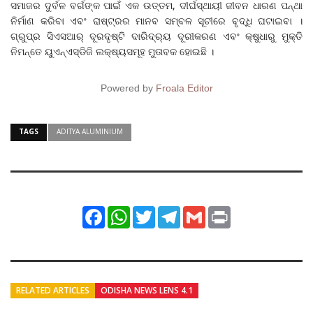
ସମାଜର ଦୁର୍ବଳ ବର୍ଗଙ୍କ ପାଇଁ ଏକ ଉତ୍ତମ, ଦୀର୍ଘସ୍ଥାୟୀ ଜୀବନ ଧାରଣ ପନ୍ଥା
ନିର୍ମାଣ କରିବା ଏବଂ ରାଷ୍ଟ୍ରର ମାନବ ସମ୍ବଳ ସୂଚୀରେ ବୃଦ୍ଧି ଘଟାଇବା ।
ଗ୍ରୁପ୍‌ର ସିଏସଆର୍‌ ଦୂରଦୃଷ୍ଟି ଦାରିଦ୍ର୍ୟ ଦୂରୀକରଣ ଏବଂ କ୍ଷୁଧାରୁ ମୁକ୍ତି
ନିମନ୍ତେ ୟୁଏନ୍‌ଏସ୍‌ଡିଜି ଲକ୍ଷ୍ୟସମୂହ ମୁତାବକ ହୋଇଛି ।
Powered by
Froala Editor
TAGS
ADITYA ALUMINIUM
Facebook
WhatsApp
Twitter
Telegram
Gmail
Print
RELATED ARTICLES
ODISHA NEWS LENS 4.1