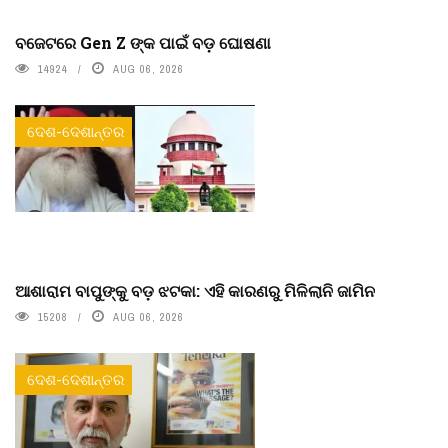
ବଜେଟରେ Gen Z ଙ୍କ ପାଇଁ ବଡ଼ ଘୋଷଣା
14924
AUG 06, 2026
ଦେଶ-ଦେଶାନ୍ତର
ଆଶାରାମ ବାପୁଙ୍କୁ ବଡ଼ ଝଟକା: ଏହି କାରଣରୁ ମିଳିଲାନି ଜାମିନ
15208
AUG 06, 2026
ଦେଶ-ଦେଶାନ୍ତର