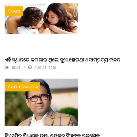
ବିଶେଷ
ଏହି ସ୍ଥାନରେ କଳାଜାଇ ଥିଲେ ସୁଖୀ ହୋଇଥାଏ ଦାମ୍ପତ୍ୟ ଜୀବନ
15318
AUG 05, 2026
ଦେଶ-ଦେଶାନ୍ତର
ବିଏସ୍‌ପିର ବିଧାୟକ ଉମା ଶଙ୍କର ସିଂହଙ୍କ ପରଲୋକ