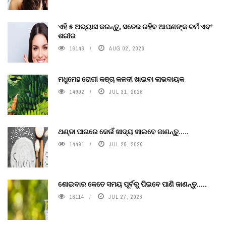
ଏହି ୫ ଅଭ୍ୟାସ କରନ୍ତୁ, ସତେଜ ରହିବ ଆପଣଙ୍କ ଚର୍ମ ଏବଂ
ଶରୀର
16146
AUG 02, 2026
ମଧୁମେହ ରୋଗୀ କଞ୍ଚା କଳଦୀ ଖାଇବା ଲାଭଦାୟକ
14992
JUL 31, 2026
ଥଣ୍ଡା ପାଗରେ କେଉଁ ଖାଦ୍ୟ ଖାଇବେ ଜାଣନ୍ତୁ.....
14491
JUL 28, 2026
ଶୋଇବାର କେତେ ସମୟ ପୂର୍ବରୁ ପିଇବେ ପାଣି ଜାଣନ୍ତୁ.....
16114
JUL 27, 2026