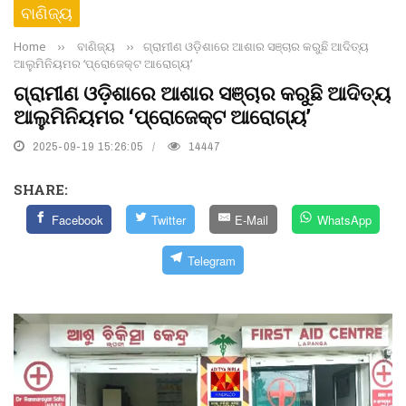
ବାଣିଜ୍ୟ
Home
››
ବାଣିଜ୍ୟ
››
ଗ୍ରାମୀଣ ଓଡ଼ିଶାରେ ଆଶାର ସଞ୍ଚାର କରୁଛି ଆଦିତ୍ୟ
ଆଲୁମିନିୟମର ‘ପ୍ରୋଜେକ୍ଟ ଆରୋଗ୍ୟ’
ଗ୍ରାମୀଣ ଓଡ଼ିଶାରେ ଆଶାର ସଞ୍ଚାର କରୁଛି ଆଦିତ୍ୟ
ଆଲୁମିନିୟମର ‘ପ୍ରୋଜେକ୍ଟ ଆରୋଗ୍ୟ’
2025-09-19 15:26:05
14447
SHARE:
Facebook
Twitter
E-Mail
WhatsApp
Telegram