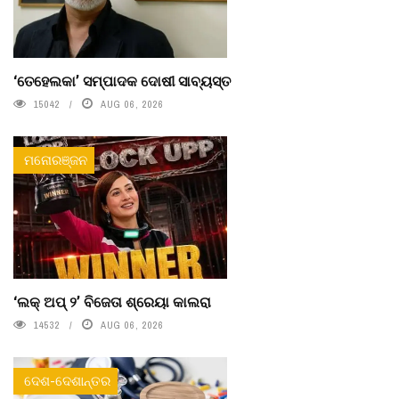
‘ତେହେଲକା’ ସମ୍ପାଦକ ଦୋଷୀ ସାବ୍ୟସ୍ତ
15042
AUG 06, 2026
ମନୋରଞ୍ଜନ
‘ଲକ୍ ଅପ୍ ୨’ ବିଜେତା ଶ୍ରେୟା କାଲରା
14532
AUG 06, 2026
ଦେଶ-ଦେଶାନ୍ତର