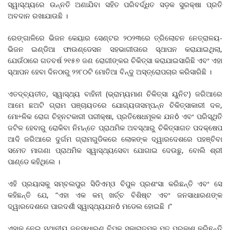
ସ୍ୱାସ୍ଥ୍ୟରେ ଉନ୍ନତି ଅଣାଯିବା ସହିତ ପରିବର୍ଦ୍ଧିତ ସଡ଼କ ସୁରକ୍ଷା ପ୍ରତି
ଅବଦାନ ରଖାଯାଉଛି ।
ରେଙ୍ଗାଳିରେ ଭିଜନ କେୟାର ସେଣ୍ଟର ୨୦୨୩ରେ ତ୍ରିଲୋଚନ ନେତ୍ରାଳୟ-
ଭିଜନ ଇଣ୍ଡିଆ ଫାଉଣ୍ଡେସନ ସହଭାଗୀତାରେ ସ୍ଥାପନ କରାଯାଇଥିଲା,
ଯେଉଁଠାରେ ଗତବର୍ଷ ୨୧୫୭ ଜଣ ରୋଗୀଙ୍କର ଚିକିତ୍ସା କରାଯାଇସାରିଛି ଏବଂ ଏହା
ସ୍ଥାପନ ହେବା ଦିନଠାରୁ ୨୨୮୦ଟି ମୋତିଆ ବିନ୍ଦୁ ଅସ୍ତ୍ରୋପଚାର କରିସାରିଛି ।
ଏତଦ୍‌ବ୍ୟତୀତ, ସ୍ୱାସ୍ଥ୍ୟ ବାହିନୀ (ଭ୍ରାମ୍ୟମାଣ ଚିକିତ୍ସା ୟୁନିଟ) ଜରିଆରେ
ଆମେ ଛଅଟି ଗ୍ରାମ ପଞ୍ଚାୟତରେ ଯୋଗ୍ୟତାସମ୍ପନ୍ନ ଚିକିତ୍ସାକାରୀ ଦଳ,
ମୋ÷ଳିକ ରୋଗ ଚିହ୍ନଟକାରୀ ପରୀକ୍ଷା, ପ୍ରତିଷେଧମୂଳକ ଯନô ଏବଂ ପରିସ୍ଥିତି
ଜଟିଳ ହେବାରୁ ରୋକିବା ନିମନ୍ତେ ପ୍ରାଥମିକ ଅବସ୍ଥାରୁ ଚିକିତ୍ସାଗତ ପଦକ୍ଷେପ
ଆଦି ଜରିଆରେ ଦୁର୍ଗମ ଗ୍ରାମଗୁଡିକରେ ଲୋକଙ୍କ ଦ୍ୱାରଦେଶରେ ପହଞ୍ଚିବା
ସମେତ ମାଗଣା ପ୍ରାଥମିକ ସ୍ୱାସ୍ଥ୍ୟସେବା ଯୋଗାଇ ଦେଉଛୁ, ବୋଲି ଶ୍ରୀ
ପାଣ୍ଡେ କହିଥିଲେ ।
ଏହି ପ୍ରୟାସକୁ ସମ୍ବଲପୁର ସିଡିଏମ୍‌ଓ ବିପୁଳ ପ୍ରଶଂସା କରିଛନ୍ତି ଏବଂ ସେ
କହିଛନ୍ତି ଯେ, “ଏହା ଏକ କମ୍‌ ଖର୍ଚ୍ଚ ବିଶିଷ୍ଟ ଏବଂ ଜନସାଧାରଣଙ୍କ
ଦ୍ୱାରଦେଶରେ ପାରଦର୍ଶୀ ସ୍ୱାସ୍ଥ୍ୟଯନô ମଡେଲ ହୋଇଛି ।”
ଏହାକୁ ନେଇ ସ୍ଥାନୀୟ ଜନସାଧାରଣ ବିପୁଳ ସକାରାତ୍ମକ ମତ ପ୍ରକାଶ କରିଛନ୍ତି