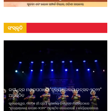
ସଂସ୍କୃତି
ରବୀନ୍ଦ୍ର ମଣ୍ଡପଠାରେ "ନୃତ୍ୟାଞ୍ଜଳୟ ଉତ୍ସବ-୨୦୨୨"
ଅନୁଷ୍ଠିତ
ଭୁବନେଶ୍ୱର, ୧୫/୦୫ (ନି.ପ୍ର.): ସ୍ଥାନୀୟ ରବୀନ୍ଦ୍ର ମଣ୍ଡପଠାରେ
"ନୃତ୍ୟାଞ୍ଜଳୟ ଉତ୍ସବ-୨୦୨୨" ଅନୁଷ୍ଠିତ ହୋଇଯାଇଛି । କାର୍ଯ୍ୟକ୍ରମରେ