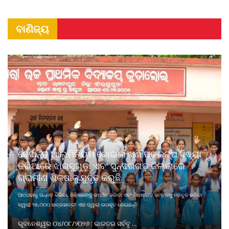
ବାଣିଜ୍ୟ
ବେଦାନ୍ତ ଆଲୁମିନିୟମ କୋଇଲା ଖଣି ପ୍ରକଳ୍ପ ବିଦ୍ୟା
ଜରିଆରେ ଝାରସୁଗୁଡ଼ା ଏବଂ ସୁନ୍ଦରଗଡ଼ ଜିଲ୍ଲାରେ
ଗ୍ରାମୀଣ ଶିକ୍ଷାକୁ ସୁଦୃଢ଼ କରୁଛି
ପାଠପଢାକୁ ଉନ୍ନତ କରିବା, ଶିକ୍ଷକଙ୍କୁ ସମର୍ଥନ କରିବା ଏବଂ ଶିକ୍ଷାଗତ ସମ୍ବଳକୁ ମଜବୁତ କରିବା
ଦ୍ୱାରା ୨୫,୦୦୦ ଛାତ୍ରଛାତ୍ରୀ ଏହା ଦ୍ୱାରା ଉପକୃତ ହୋଇଛନ୍ତି
ଭୁବନେଶ୍ୱର ୦୪/୦୮/୨୦୨୬ : ଭାରତର ସର୍ବବୃ ...