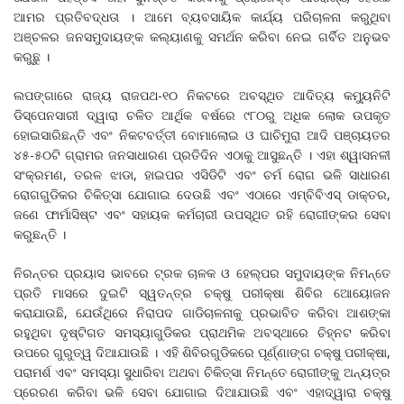
ଆମର ପ୍ରତିବଦ୍ଧତା । ଆମେ ବ୍ୟବସାୟିକ କାର୍ଯ୍ୟ ପରିଚାଳନା କରୁଥିବା
ଅଞ୍ଚଳର ଜନସମୁଦାୟଙ୍କ କଲ୍ୟାଣକୁ ସମର୍ଥନ କରିବା ନେଇ ଗର୍ବିତ ଅନୁଭବ
କରୁଛୁ ।
ଲପଙ୍ଗାରେ ରାଜ୍ୟ ରାଜପଥ-୧୦ ନିକଟରେ ଅବସ୍ଥିତ ଆଦିତ୍ୟ କମୁ୍ୟନିଟି
ଡିସ୍‌ପେନସାରୀ ଦ୍ୱାରା ଚଳିତ ଆର୍ଥିକ ବର୍ଷରେ ୯୮୦ରୁ ଅଧିକ ଲୋକ ଉପକୃତ
ହୋଇସାରିଛନ୍ତି ଏବଂ ନିକଟବର୍ତ୍ତୀ ବୋମାଲୋଇ ଓ ଘାଚିମୁରା ଆଦି ପଞ୍ଚାୟତର
୪୫-୫୦ଟି ଗ୍ରାମର ଜନସାଧାରଣ ପ୍ରତିଦିନ ଏଠାକୁ ଆସୁଛନ୍ତି । ଏହା ଶ୍ୱାସନଳୀ
ସଂକ୍ରମଣ, ତରଳ ଝାଡା, ହାଇପର ଏସିଡିଟି ଏବଂ ଚର୍ମ ରୋଗ ଭଳି ସାଧାରଣ
ରୋଗଗୁଡିକର ଚିକିତ୍ସା ଯୋଗାଇ ଦେଉଛି ଏବଂ ଏଠାରେ ଏମ୍‌ବିବିଏସ୍‌ ଡାକ୍ତର,
ଜଣେ ଫାର୍ମାସିଷ୍ଟ ଏବଂ ସହାୟକ କର୍ମଚାରୀ ଉପସ୍ଥିତ ରହି ରୋଗୀଙ୍କର ସେବା
କରୁଛନ୍ତି ।
ନିରନ୍ତର ପ୍ରୟାସ ଭାବରେ ଟ୍ରକ ଚାଳକ ଓ ହେଲ୍‌ପର ସମୁଦାୟଙ୍କ ନିମନ୍ତେ
ପ୍ରତି ମାସରେ ଦୁଇଟି ସ୍ୱତନ୍ତ୍ର ଚକ୍ଷୁ ପରୀକ୍ଷା ଶିବିର ଆେୟୋଜନ
କରାଯାଉଛି, ଯେଉଁଥିରେ ନିରାପଦ ଗାଡିଚାଳନାକୁ ପ୍ରଭାବିତ କରିବା ଆଶଙ୍କା
ରହୁଥିବା ଦୃଷ୍ଟିଗତ ସମସ୍ୟାଗୁଡିକର ପ୍ରାଥମିକ ଅବସ୍ଥାରେ ଚିହ୍ନଟ କରିବା
ଉପରେ ଗୁରୁତ୍ୱ ଦିଆଯାଉଛି । ଏହି ଶିବିରଗୁଡିକରେ ପୂର୍ଣ୍ଣାଙ୍ଗ ଚକ୍ଷୁ ପରୀକ୍ଷା,
ପରାମର୍ଶ ଏବଂ ସମସ୍ୟା ସୁଧାରିବା ଅଥବା ଚିକିତ୍ସା ନିମନ୍ତେ ରୋଗୀଙ୍କୁ ଅନ୍ୟତ୍ର
ପ୍ରେରଣ କରିବା ଭଳି ସେବା ଯୋଗାଇ ଦିଆଯାଉଛି ଏବଂ ଏହାଦ୍ୱାରା ଚକ୍ଷୁ