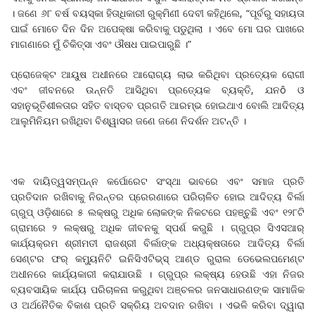
। ଜଣେ ୬୮ ବର୍ଷ ବୟସ୍କା ହିତାଧିକାରୀ ରୁକ୍ମିଣୀ ଦେବୀ କହିଥିଲେ, “ପୂର୍ବରୁ ସହାୟତା
ପାଇଁ ମୋତେ ଦିନ ଦିନ ଅପେକ୍ଷା କରିବାକୁ ପଡୁଥିଲା । ଏବେ ମୋ ଘର ପାଖରେ
ମାଗଣାରେ ମୁଁ ଚିକିତ୍ସା ଏବଂ ଔଷଧ ପାଇପାରୁଛି ।”
ପ୍ରୋଜେକ୍ଟ ଆୟୁଷ ଅଧୀନରେ ଆରୋଗ୍ୟ ଲାଭ କରିଥିବା ପ୍ରତ୍ୟେକ ରୋଗୀ
ଏବଂ ଜୀବନରେ ଉନ୍ନତି ଆସିଥିବା ପ୍ରତ୍ୟେକ ବ୍ୟକ୍ତି, ଯନô ଓ
ସହାନୁଭୂତିଶୀଳତାର ସହିତ ବାସ୍ତବ ପ୍ରଗତି ଆରମ୍ଭ ହୋଇଥାଏ ବୋଲି ଆଦିତ୍ୟ
ଆଲୁମିନିୟମ ରଖିଥିବା ବିଶ୍ୱାସର ଜଣେ ଜଣେ ନିଦର୍ଶନ ଅଟନ୍ତି ।
ଏକ ଦାୟିତ୍ୱସମ୍ପନ୍ନ କର୍ପୋରେଟ ସଂସ୍ଥା ଭାବରେ ଏବଂ ସମାଜ ପ୍ରତି
ପ୍ରତିଦାନ ରଖିବାକୁ ନିରନ୍ତର ପ୍ରେରଣାରେ ପରିଚାଳିତ ହୋଇ ଆଦିତ୍ୟ ବିର୍ଲା
ଗ୍ରୁପ୍‌ ଓଡ଼ିଶାରେ ୫ ଲକ୍ଷରୁ ଅଧିକ ଲୋକଙ୍କ ନିକଟରେ ପହଞ୍ଚୁଛି ଏବଂ ୧୨୮ଟି
ଗ୍ରାମରେ ୨ ଲକ୍ଷରୁ ଅଧିକ ଜୀବନକୁ ସ୍ପର୍ଶ କରୁଛି । ଗ୍ରୁପ୍‌ର ସିଏସଆର୍‌
କାର୍ଯ୍ୟକ୍ରମ ଶ୍ରୀମତୀ ରାଜଶ୍ରୀ ବିର୍ଲାଙ୍କ ଅଧ୍ୟକ୍ଷତାରେ ଆଦିତ୍ୟ ବିର୍ଲା
ସେଣ୍ଟର ଫର୍‌ କମୁ୍ୟନିଟି ଇନିସିଏଟିଭ୍‌ସ୍‌ ଆଣ୍ଡ ରୁରାଲ ଡେଭେଲପମେଣ୍ଟ
ଅଧୀନରେ କାର୍ଯ୍ୟକାରୀ କରାଯାଉଛି । ଗ୍ରୁପ୍‌ର ଲକ୍ଷ୍ୟ ହେଉଛି ଏହା ନିଜର
ବ୍ୟବସାୟିକ କାର୍ଯ୍ୟ ପରିଚାଳନା କରୁଥିବା ଅଞ୍ଚଳର ଜନସାଧାରଣଙ୍କ ସାମାଜିକ
ଓ ଅର୍ଥନୈତିକ ବିକାଶ ପ୍ରତି ସକ୍ରିୟ ଅବଦାନ ରଖିବା । ଏଭଳି କରିବା ଦ୍ୱାରା