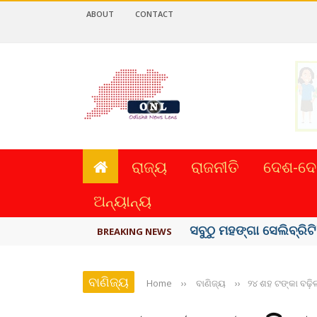
ABOUT
CONTACT
ରାଜ୍ୟ
ରାଜନୀତି
ଦେଶ-ଦେ
ଅନ୍ୟାନ୍ୟ
ବିଏସ୍‌ପିର ବିଧାୟକ ଉମା ଶଙ
BREAKING NEWS
ବାଣିଜ୍ୟ
Home
››
ବାଣିଜ୍ୟ
››
୨୪ ଶହ ଟଙ୍କା ବଢ଼ିଲା