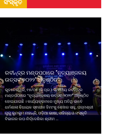
ସଂସ୍କୃତି
ରବୀନ୍ଦ୍ର ମଣ୍ଡପଠାରେ "ନୃତ୍ୟାଞ୍ଜଳୟ
ଉତ୍ସବ-୨୦୨୨" ଅନୁଷ୍ଠିତ
ଭୁବନେଶ୍ୱର, ୧୫/୦୫ (ନି.ପ୍ର.): ସ୍ଥାନୀୟ ରବୀନ୍ଦ୍ର
ମଣ୍ଡପଠାରେ "ନୃତ୍ୟାଞ୍ଜଳୟ ଉତ୍ସବ-୨୦୨୨" ଅନୁଷ୍ଠିତ
ହୋଇଯାଇଛି । କାର୍ଯ୍ୟକ୍ରମରେ ମୁଖ୍ୟ ଅତିଥି ଭାବେ
ଧର୍ମଶାଳା ବିଧାୟକ ସ୍ଵାଧୀନ ହିମାଂଶୁ ଶେଖର ସାହୁ, ପଦ୍ମଶ୍ରୀ
ଗୁରୁ କୁମକୁମ ମହାନ୍ତି, ଓଡ଼ିଆ ଭାଷା, ସାହିତ୍ୟ ଓ ସଂସ୍କୃତି
ବିଭାଗର ଉପ-ନିର୍ଦ୍ଦେଶିକା ଶ୍ରୀମ ...