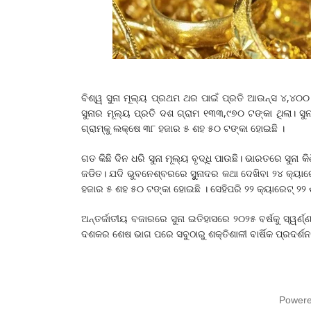
ବିଶ୍ୱ ସୁନା ମୂଲ୍ୟ ପ୍ରଥମ ଥର ପାଇଁ ପ୍ରତି ଆଉନ୍ସ ୪,୪୦୦
ସୁନାର ମୂଲ୍ୟ ପ୍ରତି ଦଶ ଗ୍ରାମ ୧୩୩,୯୭୦ ଟଙ୍କା ଥିଲା। ସୁ
ଗ୍ରାମ୍‌କୁ ଲକ୍ଷେ ୩୮ ହଜାର ୫ ଶହ ୫୦ ଟଙ୍କା ହୋଇଛି ।
ଗତ କିଛି ଦିନ ଧରି ସୁନା ମୂଲ୍ୟ ବୃଦ୍ଧି ପାଉଛି। ଭାରତରେ ସୁ
ଜଡିତ। ଯଦି ଭୁବନେଶ୍ବରରେ ସୁୁନାଦର କଥା ଦେଖିବା ୨୪ କ୍ୟାରେଟ
ହଜାର ୫ ଶହ ୫୦ ଟଙ୍କା ହୋଇଛି । ସେହିପରି ୨୨ କ୍ୟାରେଟ୍ ୨୨ 
ଅନ୍ତର୍ଜାତୀୟ ବଜାରରେ ସୁନା ଇତିହାସରେ ୨୦୨୫ ବର୍ଷକୁ ସ୍ୱର୍ଣ
ଦଶକର ଶେଷ ଭାଗ ପରେ ସବୁଠାରୁ ଶକ୍ତିଶାଳୀ ବାର୍ଷିକ ପ୍ରଦର୍ଶନ
Power