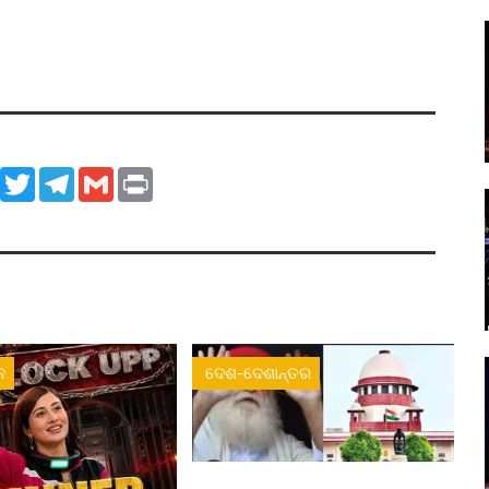
ook
WhatsApp
Twitter
Telegram
Gmail
Print
ନ
ଦେଶ-ଦେଶାନ୍ତର