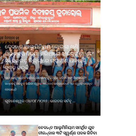
ବେଦାନ୍ତ ଆଲୁମିନିୟମ କୋଇଲା ଖଣି
ପ୍ରକଳ୍ପ ବିଦ୍ୟା ଜରିଆରେ ଝାରସୁଗୁଡ଼ା ଏବଂ
ସୁନ୍ଦରଗଡ଼ ଜିଲ୍ଲାରେ ଗ୍ରାମୀଣ ଶିକ୍ଷାକୁ
ସୁଦୃଢ଼ କରୁଛି
ପାଠପଢାକୁ ଉନ୍ନତ କରିବା, ଶିକ୍ଷକଙ୍କୁ ସମର୍ଥନ କରିବା ଏବଂ ଶିକ୍ଷାଗତ
ସମ୍ବଳକୁ ମଜବୁତ କରିବା ଦ୍ୱାରା ୨୫,୦୦୦ ଛାତ୍ରଛାତ୍ରୀ ଏହା ଦ୍ୱାରା ଉପକୃତ
ହୋଇଛନ୍ତି
ଭୁବନେଶ୍ୱର ୦୪/୦୮/୨୦୨୬ : ଭାରତର ସର୍ବବୃ ...
ବେଦାନ୍ତ ଆଲୁମିନିୟମ ସମର୍ଥିତ ଯୁବ
ତୀରନ୍ଦାଜ ୩ଟି ସ୍ୱର୍ଣ୍ଣ ପଦକ ଜିତିବା