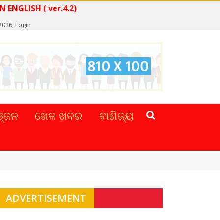
READ NEWS IN ENGLISH ( ver.4.2)
 2026,
Login
୍ଜନ
ଖେଳ ଖବର
ବାଣିଜ୍ୟ
ADVERTISEMENT