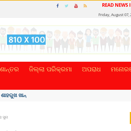
Friday, August 07,
ଶାନ୍ତର
ଜିଲ୍ଲା ପରିକ୍ରମା
ଅପରାଧ
ମନୋରଞ
୍କର ସିଂହଙ୍କ ...
 ସୁନା