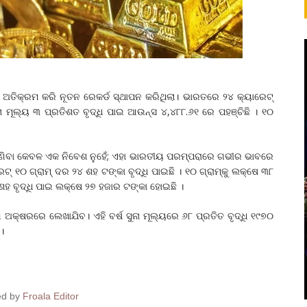
 ଅତିକ୍ରମ କରି ନୂତନ ରେକର୍ଡ ସ୍ଥାପନ କରିଥିଲା। ଭାରତରେ ୨୪ କ୍ୟାରେଟ୍
ନା ମୂଲ୍ୟ ୩ ପ୍ରତିଶତ ବୃଦ୍ଧି ପାଇ ଆଉନ୍ସ ୪,୪୮୮.୬୧ ରେ ପହଞ୍ଚିଛି । ୧୦
ନା କିଣିବା କେବଳ ଏକ ନିବେଶ ନୁହେଁ; ଏହା ଭାରତୀୟ ପରମ୍ପରାରେ ଗଭୀର ଭାବରେ
୍ ୧୦ ଗ୍ରାମ୍ ଦର ୨୪ ଶହ ଟଙ୍କା ବୃଦ୍ଧି ପାଇଛି । ୧୦ ଗ୍ରାମ୍‌କୁ ଲକ୍ଷେ ୩୮
ଶହ ବୃଦ୍ଧି ପାଇ ଲକ୍ଷେ ୨୭ ହଜାର ଟଙ୍କା ହୋଇଛି ।
୍ଣ ଅକ୍ଷରରେ ଲେଖାଯିବ। ଏହି ବର୍ଷ ସୁନା ମୂଲ୍ୟରେ ୬୮ ପ୍ରତିତ ବୃଦ୍ଧି ୧୯୭୦
।
ed by
Froala Editor