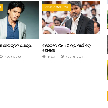
ନ
ଦେଶ-ଦେଶାନ୍ତର
ା ସେଲିବ୍ରିଟି ଶାହରୁଖ
ବଜେଟରେ Gen Z ଙ୍କ ପାଇଁ ବଡ଼
ଘୋଷଣା
AUG 06, 2026
14916
AUG 06, 2026