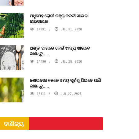
ମଧୁମେହ ରୋଗୀ କଞ୍ଚା କଳଦୀ ଖାଇବା
ଲାଭଦାୟକ
14991
JUL 31, 2026
ଥଣ୍ଡା ପାଗରେ କେଉଁ ଖାଦ୍ୟ ଖାଇବେ
ଜାଣନ୍ତୁ.....
14490
JUL 28, 2026
ଶୋଇବାର କେତେ ସମୟ ପୂର୍ବରୁ ପିଇବେ ପାଣି
ଜାଣନ୍ତୁ.....
16113
JUL 27, 2026
ବାଣିଜ୍ୟ