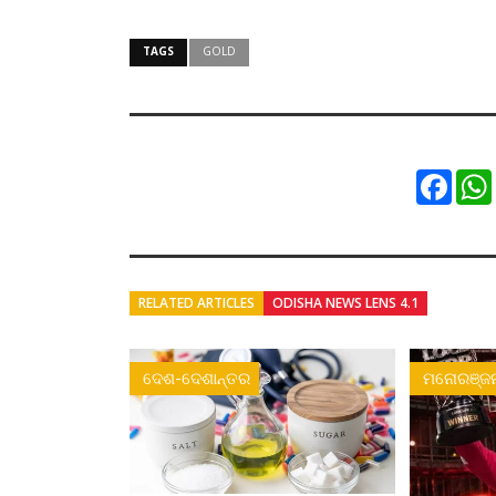
TAGS
GOLD
Faceb
RELATED ARTICLES
ODISHA NEWS LENS 4.1
ଦେଶ-ଦେଶାନ୍ତର
ମନୋରଞ୍ଜ