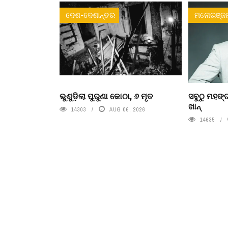
ଦେଶ-ଦେଶାନ୍ତର
ମନୋରଞ୍ଜ
ଭୁଶୁଡ଼ିଲା ପୁରୁଣା କୋଠା, ୬ ମୃତ
ସବୁଠୁ ମହଙ୍ଗ
ଖାନ୍
14303
AUG 06, 2026
14635