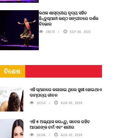
କଥକ ଶାସ୍ତ୍ରୀୟ ନୃତ୍ୟ ସହିତ
ହିନ୍ଦୁସ୍ଥାନୀ କଣ୍ଠ ସଙ୍ଗୀତରେ ଦର୍ଶକ
ବିଭୋର
18079
SEP 06, 2023
ବିଶେଷ
ଏହି ସ୍ଥାନରେ କଳାଜାଇ ଥିଲେ ସୁଖୀ ହୋଇଥାଏ
ଦାମ୍ପତ୍ୟ ଜୀବନ
15310
AUG 05, 2026
ଏହି ୫ ଅଭ୍ୟାସ କରନ୍ତୁ, ସତେଜ ରହିବ
ଆପଣଙ୍କ ଚର୍ମ ଏବଂ ଶରୀର
16145
AUG 02, 2026