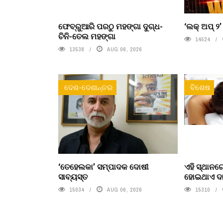
ଫେବ୍ରୁଆରି ପରଠୁ ମହଙ୍ଗା ଦୁଗ୍ଧ-
‘ଲକ୍ ଅପ୍ ୨
ଚିନି-ତେଲ ମହଙ୍ଗା
14524
13538
AUG 06, 2026
ଦେଶ-ଦେଶାନ୍ତର
ବିଶେଷ
‘ତେହେଲକା’ ସମ୍ପାଦକ ଦୋଷୀ
ଏହି ସ୍ଥାନର
ସାବ୍ୟସ୍ତ
ହୋଇଥାଏ ଦା
15034
AUG 06, 2026
15310