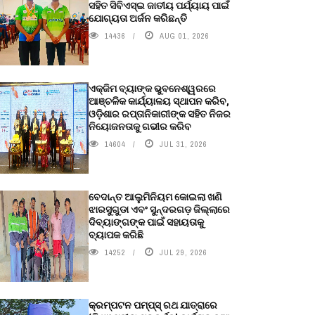
ସହିତ ସିବିଏସ୍ଇ ଜାତୀୟ ପର୍ଯ୍ୟାୟ ପାଇଁ
ଯୋଗ୍ୟତା ଅର୍ଜନ କରିଛନ୍ତି
14436
AUG 01, 2026
ଏକ୍ଜିମ ବ୍ୟାଙ୍କ ଭୁବନେଶ୍ୱରରେ
ଆଞ୍ଚଳିକ କାର୍ଯ୍ୟାଳୟ ସ୍ଥାପନ କରିବ,
ଓଡ଼ିଶାର ରପ୍ତାନିକାରୀଙ୍କ ସହିତ ନିଜର
ନିୟୋଜନତାକୁ ଗଭୀର କରିବ
14604
JUL 31, 2026
ବେଦାନ୍ତ ଆଲୁମିନିୟମ କୋଇଲା ଖଣି
ଝାରସୁଗୁଡା ଏବଂ ସୁନ୍ଦରଗଡ଼ ଜିଲ୍ଲାରେ
ଦିବ୍ୟାଙ୍ଗଙ୍କ ପାଇଁ ସହାୟତାକୁ
ବ୍ୟାପକ କରିଛି
14252
JUL 29, 2026
କ୍ରମ୍ପଟନ ପମ୍ପ୍‌ସ୍‌ ରଥ ଯାତ୍ରାରେ