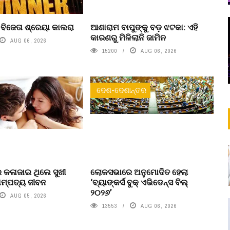
’ ବିଜେତା ଶ୍ରେୟା କାଲରା
ଆଶାରାମ ବାପୁଙ୍କୁ ବଡ଼ ଝଟକା: ଏହି
କାରଣରୁ ମିଳିଲାନି ଜାମିନ
AUG 06, 2026
15200
AUG 06, 2026
ଦେଶ-ଦେଶାନ୍ତର
େ କଳାଜାଇ ଥିଲେ ସୁଖୀ
ଲୋକସଭାରେ ଅନୁମୋଦିତ ହେଲା
ମ୍ପତ୍ୟ ଜୀବନ
‘ବ୍ୟାଙ୍କର୍ସ ବୁକ୍ ଏଭିଡେନ୍ସ ବିଲ୍
୨୦୨୬’
AUG 05, 2026
13553
AUG 06, 2026