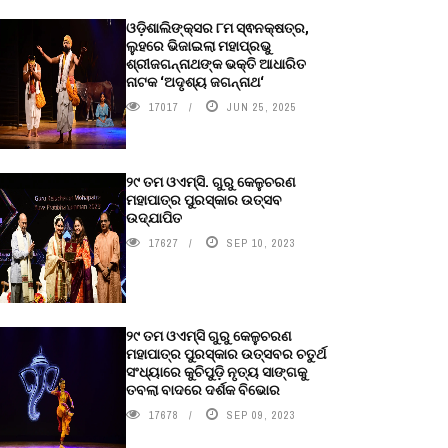
ଓଡ଼ିଶାଲିଙ୍କ୍ସର ୮ମ ସ୍ଵନକ୍ଷତ୍ର,
ଲୁହରେ ଭିଜାଇଲା ମହାପ୍ରଭୁ
ଶ୍ରୀଜଗନ୍ନାଥଙ୍କ ଭକ୍ତି ଆଧାରିତ
ନାଟକ ‘ଅଦୃଶ୍ୟ ଜଗନ୍ନାଥ‘
17017
JUN 25, 2025
୨୯ ତମ ଓଏମ୍‌ସି. ଗୁରୁ କେଳୁଚରଣ
ମହାପାତ୍ର ପୁରସ୍କାର ଉତ୍ସବ
ଉଦ୍‍ଯାପିତ
17627
SEP 10, 2023
୨୯ ତମ ଓଏମ୍‌ସି ଗୁରୁ କେଳୁଚରଣ
ମହାପାତ୍ର ପୁରସ୍କାର ଉତ୍ସବର ଚତୁର୍ଥ
ସଂଧ୍ୟାରେ କୁଚିପୁଡ଼ି ନୃତ୍ୟ ସାଙ୍ଗକୁ
ତବଲା ବାଦରେ ଦର୍ଶକ ବିଭୋର
17678
SEP 09, 2023