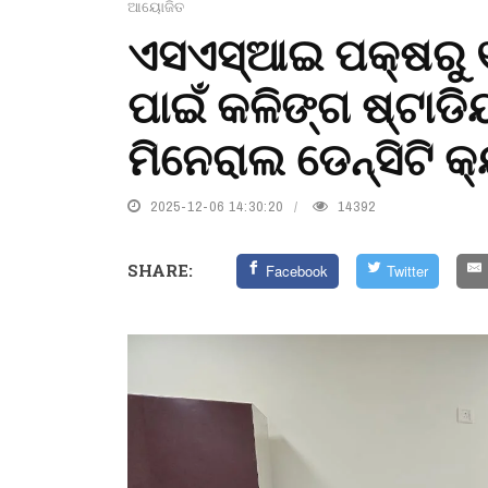
ଆୟୋଜିତ
ଏସଏସ୍‌ଆଇ ପକ୍ଷରୁ 
ପାଇଁ କଳିଙ୍ଗ ଷ୍ଟାଡି
ମିନେରାଲ ଡେନ୍‌ସିଟି
2025-12-06 14:30:20
14392
SHARE:
Facebook
Twitter