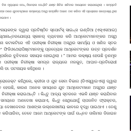
ବିନା ମୂଲ୍ୟରେ ବୋନ୍‌ ମିନେରାଲ ଡେନ୍‌ସିଟି ଯାଞ୍ଚ ଶିବିର ଶନିବାର ଆୟୋଜନ କରାଯାଇଥିଲା । ସମ୍ପ୍ରତି
କ ଠାରେ ଯୁବାବସ୍ଥାରେ ସମ୍ଭାବ୍ୟ ଅସ୍ଥି ସମ୍ପର୍କିତ ଅଭାବ ଠାବ କରିବା ଏହି ପ୍ରୟାସର ଉଦେ୍ଦଶ୍ୟ ଥିଲା
 ହୋଇଥାଏ ।
ପଟନାୟକଙ୍କ ଦ୍ୱାରା ପ୍ରତିଷ୍ଠିତ ସ୍ପୋର୍ଟସ୍‌ ସାଇନ୍ସ ଇଣ୍ଡିଆ (ଏସ୍‌ଏସଆଇ)
ସ୍ଥାନାନ୍ତରଯୋଗ୍ୟ ସ୍କାନର୍‌ ବ୍ୟବହାର କରି ଆଥ୍‌ଲେଟମାନଙ୍କର ଅସ୍ଥି
ନା କଟାକଟିରେ ଏହି ପରୀକ୍ଷା ନିରୀକ୍ଷା ଅସ୍ଥିର ସାମର୍ଥ୍ୟ ଓ ଖଣିଜ ସ୍ତର
ଏବଂ ଫିଜିଓଥେରାପିଷ୍ଟମାନଙ୍କୁ ପ୍ରତ୍ୟେକ ଆଥ୍‌ଲେଟଙ୍କର ଉଚ୍ଚ ପ୍ରଦର୍ଶନ
ମ୍ପର୍କରେ ବୁଝିବାରେ ସହାୟକ ହୋଇଥିଲା । “ ଆମର ଲକ୍ଷ୍ୟ ହେଉଛି ତୃଣମୂଳ
ର ପରୀକ୍ଷା ନିରୀକ୍ଷା ସମଗ୍ର ରାଜ୍ୟରେ ମଜଭୁତ, ଆଘାତ-ପ୍ରତିରୋଧୀ
ବୋଲି ଡା. ପଟନାୟକ କହିଥିଲେ ।
ରୋଜେକ୍ଟ କହିଥିଲେ, କ୍ରୀଡା ଓ ଯୁବ ସେବା ବିଭାଗ (ଡିଏସ୍‌ୱାଇଏସ୍‌) ଦ୍ୱାରା
ବେଚିତ ହେଉଛି, କାରଣ ଅନେକ ସମୟରେ ଯୁବ ଆଥ୍‌ଲେଟମାନେ ଅସ୍ଥିର ଯାଞ୍ଚ
ଷା ନିରୀକ୍ଷା କରାଇଥାନ୍ତି । କିନ୍ତୁ ଆଦ୍ୟ ସ୍ତରରେ ଏଭଳି ଯାଞ୍ଚ କରାଯିବାର
 ସମୟରେ ଅଣଦେଖା କରାଯାଏ, କିନ୍ତୁ ସେଥିଯୋଗୁଁ ଚାପଜନିତ ଫ୍ରାକ୍‌ଚର,
୍ୟା ଦେଖାଦେବାର ଆଶଙ୍କା ଉଲ୍ଲେଖନୀୟ ଭାବରେ ବୃଦ୍ଧି ପାଇଥାଏ । ତେଣୁ
ନ କରିପାରିବା, ତେବେ ଆମେ ଆଥ୍‌ଲେଟଙ୍କ ପାଇଁ ଉନ୍ନତ ତାଲିମର ଡିଜାଇନ