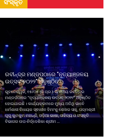
ସଂସ୍କୃତି
ରବୀନ୍ଦ୍ର ମଣ୍ଡପଠାରେ "ନୃତ୍ୟାଞ୍ଜଳୟ
ଉତ୍ସବ-୨୦୨୨" ଅନୁଷ୍ଠିତ
ଭୁବନେଶ୍ୱର, ୧୫/୦୫ (ନି.ପ୍ର.): ସ୍ଥାନୀୟ ରବୀନ୍ଦ୍ର
ମଣ୍ଡପଠାରେ "ନୃତ୍ୟାଞ୍ଜଳୟ ଉତ୍ସବ-୨୦୨୨" ଅନୁଷ୍ଠିତ
ହୋଇଯାଇଛି । କାର୍ଯ୍ୟକ୍ରମରେ ମୁଖ୍ୟ ଅତିଥି ଭାବେ
ଧର୍ମଶାଳା ବିଧାୟକ ସ୍ଵାଧୀନ ହିମାଂଶୁ ଶେଖର ସାହୁ, ପଦ୍ମଶ୍ରୀ
ଗୁରୁ କୁମକୁମ ମହାନ୍ତି, ଓଡ଼ିଆ ଭାଷା, ସାହିତ୍ୟ ଓ ସଂସ୍କୃତି
ବିଭାଗର ଉପ-ନିର୍ଦ୍ଦେଶିକା ଶ୍ରୀମ ...