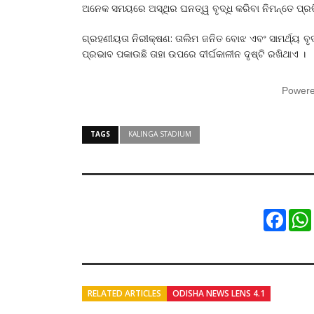
ଅନେକ ସମୟରେ ଅସ୍ଥିର ଘନତ୍ୱ ବୃଦ୍ଧି କରିବା ନିମନ୍ତେ ପ୍ର
ଗ୍ରହଣୀୟତା ନିରୀକ୍ଷଣ: ତାଲିମ ଜନିତ ବୋଝ ଏବଂ ସାମର୍ଥ୍ୟ ବୃ
ପ୍ରଭାବ ପକାଉଛି ତାହା ଉପରେ ଦୀର୍ଘକାଳୀନ ଦୃଷ୍ଟି ରଖିଥାଏ ।
Power
TAGS
KALINGA STADIUM
Faceb
RELATED ARTICLES
ODISHA NEWS LENS 4.1