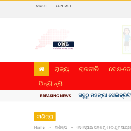
ABOUT
CONTACT
ରାଜ୍ୟ
ରାଜନୀତି
ଦେଶ-ଦେ
ଅନ୍ୟାନ୍ୟ
ବିଏସ୍‌ପିର ବିଧାୟକ ଉମା ଶଙ
BREAKING NEWS
ବାଣିଜ୍ୟ
Home
››
ବାଣିଜ୍ୟ
››
ଏସଏସ୍‌ଆଇ ପକ୍ଷରୁ ୧୫୦ ଯୁବ ଆଥ୍‌ଲେଟ