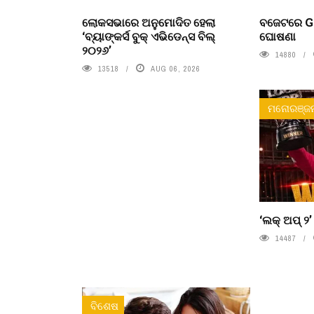
ଲୋକସଭାରେ ଅନୁମୋଦିତ ହେଲା
ବଜେଟରେ Ge
‘ବ୍ୟାଙ୍କର୍ସ ବୁକ୍ ଏଭିଡେନ୍ସ ବିଲ୍
ଘୋଷଣା
୨୦୨୬’
14880
13518
AUG 06, 2026
ମନୋରଞ୍ଜ
‘ଲକ୍ ଅପ୍ ୨
14487
ବିଶେଷ