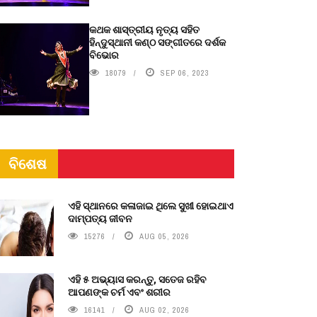
କଥକ ଶାସ୍ତ୍ରୀୟ ନୃତ୍ୟ ସହିତ
ହିନ୍ଦୁସ୍ଥାନୀ କଣ୍ଠ ସଙ୍ଗୀତରେ ଦର୍ଶକ
ବିଭୋର
18079
SEP 06, 2023
ବିଶେଷ
ଏହି ସ୍ଥାନରେ କଳାଜାଇ ଥିଲେ ସୁଖୀ ହୋଇଥାଏ
ଦାମ୍ପତ୍ୟ ଜୀବନ
15276
AUG 05, 2026
ଏହି ୫ ଅଭ୍ୟାସ କରନ୍ତୁ, ସତେଜ ରହିବ
ଆପଣଙ୍କ ଚର୍ମ ଏବଂ ଶରୀର
16141
AUG 02, 2026