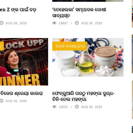
n Z ଙ୍କ ପାଇଁ ବଡ଼
‘ତେହେଲକା’ ସମ୍ପାଦକ ଦୋଷୀ
ସାବ୍ୟସ୍ତ
AUG 06, 2026
14997
AUG 06, 2026
ନ
ଦେଶ-ଦେଶାନ୍ତର
’ ବିଜେତା ଶ୍ରେୟା କାଲରା
ଫେବ୍ରୁଆରି ପରଠୁ ମହଙ୍ଗା ଦୁଗ୍ଧ-
ଚିନି-ତେଲ ମହଙ୍ଗା
AUG 06, 2026
13502
AUG 06, 2026