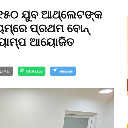
୧୫୦ ଯୁବ ଆଥ୍‌ଲେଟଙ୍କ
ୟମ୍‌ରେ ପ୍ରଥମ ବୋନ୍‌
 କ୍ୟାମ୍ପ ଆୟୋଜିତ
E-Mail
WhatsApp
Telegram