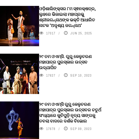
ଓଡ଼ିଶାଲିଙ୍କ୍ସର ୮ମ ସ୍ଵନକ୍ଷତ୍ର,
ଲୁହରେ ଭିଜାଇଲା ମହାପ୍ରଭୁ
ଶ୍ରୀଜଗନ୍ନାଥଙ୍କ ଭକ୍ତି ଆଧାରିତ
ନାଟକ ‘ଅଦୃଶ୍ୟ ଜଗନ୍ନାଥ‘
17017
JUN 25, 2025
୨୯ ତମ ଓଏମ୍‌ସି. ଗୁରୁ କେଳୁଚରଣ
ମହାପାତ୍ର ପୁରସ୍କାର ଉତ୍ସବ
ଉଦ୍‍ଯାପିତ
17627
SEP 10, 2023
୨୯ ତମ ଓଏମ୍‌ସି ଗୁରୁ କେଳୁଚରଣ
ମହାପାତ୍ର ପୁରସ୍କାର ଉତ୍ସବର ଚତୁର୍ଥ
ସଂଧ୍ୟାରେ କୁଚିପୁଡ଼ି ନୃତ୍ୟ ସାଙ୍ଗକୁ
ତବଲା ବାଦରେ ଦର୍ଶକ ବିଭୋର
17678
SEP 09, 2023