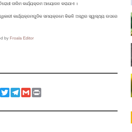
ତିରୋଧୀ ତାଲିମ କାର୍ଯ୍ୟକ୍ରମ ଆୟୋଜନ କରାଯାଏ ।
ଦ୍ଧିକାରୀ କାର୍ଯ୍ୟକ୍ରମଗୁଡିକ ସମୟକ୍ରମେ କିଭଳି ଅସ୍ଥିର ସ୍ୱାସ୍ଥ୍ୟ ଉପରେ
ed by
Froala Editor
ook
WhatsApp
Twitter
Telegram
Gmail
Print