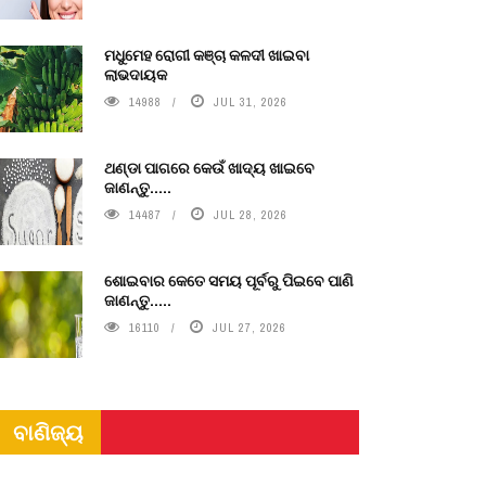
ମଧୁମେହ ରୋଗୀ କଞ୍ଚା କଳଦୀ ଖାଇବା
ଲାଭଦାୟକ
14988
JUL 31, 2026
ଥଣ୍ଡା ପାଗରେ କେଉଁ ଖାଦ୍ୟ ଖାଇବେ
ଜାଣନ୍ତୁ.....
14487
JUL 28, 2026
ଶୋଇବାର କେତେ ସମୟ ପୂର୍ବରୁ ପିଇବେ ପାଣି
ଜାଣନ୍ତୁ.....
16110
JUL 27, 2026
ବାଣିଜ୍ୟ