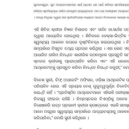
ଭୁବନେଶ୍ୱର: ଯୁବ ଆଥ୍‌ଲେଟମାନଙ୍କ ପାଇଁ ପ୍ରଥମ ଥର ପାଇଁ କଳିଙ୍ଗ ଷ୍ଟାଡିୟମ୍‌ରେ 
କଳିଙ୍ଗ ଷ୍ଟାଡିୟମ୍‌ରେ ତାଲିମ ନେଉଥିବା ରାଜ୍ୟସ୍ତରର ୧୫୦ ଜଣ ଉଦୀୟମାନ ଆଥ୍‌ଲେଟଙ୍
। ଆଦ୍ୟ ନିରୂପଣ ଦ୍ୱାରା ତାହା କ୍ରୀଡାବିତ୍‌ଙ୍କ ମଧ୍ୟରେ ଆଘାତ ନିବାରଣରେ ସହାୟକ
ଏହି ଶିବିର କ୍ରୀଡା ବିଜ୍ଞାନ ବିଶାରଦ ଏବଂ ସର୍ଜନ ଡା.ସାର୍ଥକ 
ଦ୍ୱାରା ଆୟୋଜିତ ହୋଇଥିଲା । ଶିବିରରେ ଡେକ୍ସା-ଭିତ୍ତିକ 
ସ୍ୱାସ୍ଥ୍ୟ ଆକଳନ ଉପରେ ଦୃଷ୍ଟିନିବଦ୍ଧ କରାଯାଇଥିଲା । ବି
ସମ୍ପର୍କରେ ବିସ୍ତୃତ ତଥ୍ୟ ପ୍ରଦାନ କରିଥିଲା । ଏହା କୋଚ 
ଆଧାରିତ ତାଲିମ ନିମନ୍ତେ ଶାରୀରିକ ଗଠନମୂଳକ ପ୍ରସ୍ତୁତି ସ
ସ୍ତରର କ୍ରୀଡାକୁ ପ୍ରୋତ୍ସାହିତ କରିବା ଏବଂ ଏହି ଧରଣ
ଆଥ୍‌ଲେଟଙ୍କୁ ପ୍ରସ୍ତୁତ କରିବା ନିମନ୍ତେ ନିତାନ୍ତ ଜରୁରୀ,” 
ଦିନେଶ ସୁରୀ, ଚିଫ୍‌ ଅପରେଟିଂ ଅଫିସର, ଓଡ଼ିଶା ଆଥ୍‌ଲେଟିକ ପ୍
ପରିଚାଳିତ ହୋଇ ଏହି ପ୍ରୟାସ ବେଶ୍‌ ଗୁରୁତ୍ୱପୂର୍ଣ୍ଣ ବି
କରାନ୍ତି ନାହିଁ । “ପ୍ରତିଷ୍ଠିତ ଆଥ୍‌ଲେଟମାନେ ଏହିଭଳି ପରୀକ୍
ନିଜସ୍ୱ ଫାଇଦା ରହିଛି । ନିମ୍ନସ୍ତରର ବିଏମ୍‌ଡିକୁ ଅନେକ
ବିଶେଷକରି ଉଚ୍ଚ ପ୍ରଭାବୀ କ୍ରୀଡା କ୍ଷେତ୍ରରେ ଏଭଳି ସମସ
ଆମେ ଅସ୍ଥିର ସ୍ୱାସ୍ଥ୍ୟ ସମ୍ପର୍କରେ ଆଦ୍ୟାବସ୍ଥାରୁ ଆକଳ
କରିପାରିବା,” ବୋଲି ସୁରୀ କହିଥିଲେ ।