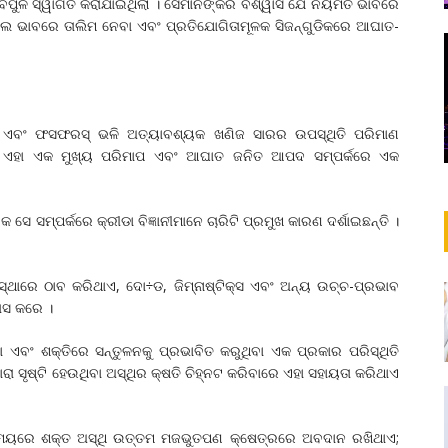
 ବିପୁଳ ସ୍ୱାଗତ କରାଯାଇଥିଲା । ସେମାନଙ୍କର ବିଶ୍ୱାସ ଯେ ନିୟମିତ ଭାବରେ
 ଭଲ ଭାବରେ ତାଲିମ ନେବା ଏବଂ ପ୍ରତିଯୋଗିତାମୂଳକ ସିଜନ୍‌ଗୁଡିକରେ ଆଘାତ-
ୟମ୍‌ ଏବଂ ଫସଫରସ୍‌ ଭଳି ଅତ୍ୟାବଶ୍ୟକ ଖଣିଜ ସାରର ଉପସ୍ଥିତି ପରିମାଣ
ନ୍ତେ ଏହା ଏକ ମୁଖ୍ୟ ପରିମାପ ଏବଂ ଆଘାତ ଜନିତ ଆପଦ ସମ୍ପର୍କରେ ଏକ
କ ସେ ସମ୍ପର୍କରେ କ୍ରୀଡା ବିଜ୍ଞାନୀମାନେ ଚାରିଟି ପ୍ରମୁଖ କାରଣ ଦର୍ଶାଇଛନ୍ତି ।
ସ୍ଥାରେ ଠାବ କରିଥାଏ, ଦୋ÷ଡ, ଜିମ୍ନାଷ୍ଟିକ୍ସ ଏବଂ ଅନ୍ୟ ଉଚ୍ଚ-ପ୍ରଭାବ
ରାସ କରେ ।
ହେବା ଏବଂ ଶକ୍ତିରେ ସନ୍ତୁଳନକୁ ପ୍ରଭାବିତ କରୁଥିବା ଏକ ପ୍ରକାର ପରିସ୍ଥିତି
 ଦ୍ୱାରା ସୃଷ୍ଟି ହେଉଥିବା ଅସ୍ଥିର କ୍ଷତି ଚିହ୍ନଟ କରିବାରେ ଏହା ସହାୟତା କରିଥାଏ
ିମ ସମୟରେ ଶକ୍ତ ଅସ୍ଥି ଉତ୍ତମ ମଜଭୁତପଣ କ୍ଷେତ୍ରରେ ଅବଦାନ ରଖିଥାଏ;