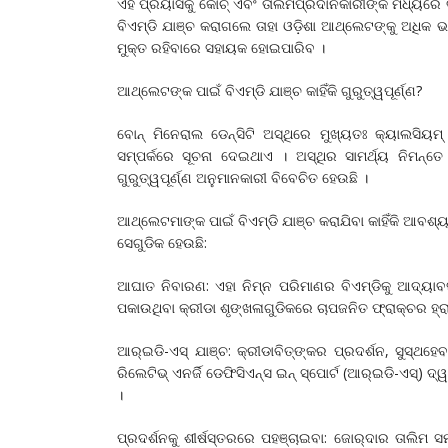
ଏହି ପ୍ରୟାସକୁ କୋଚ୍‌ ଏବଂ ତାଲିମପ୍ରଦାନକାରୀଙ୍କ ମଧ୍ୟରେ
ବିଏମ୍‌ଡି ଯାଞ୍ଚ କରାଗଲେ ତାହା ଓଡ଼ିଶା ଆଥ୍‌ଲେଟଙ୍କୁ ଅଧିକ
ମୁକ୍ତ ରହିବାରେ ସହାୟକ ହୋଇପାରିବ ।
ଆଥ୍‌ଲେଟଙ୍କ ପାଇଁ ବିଏମ୍‌ଡି ଯାଞ୍ଚ କାହିଁକି ଗୁରୁତ୍ୱପୂର୍ଣ୍ଣ?
ବୋନ୍‌ ମିନେରାଲ ଡେନ୍‌ସିଟି ଅସ୍ଥିରେ ମୁଖ୍ୟତଃ କ୍ୟାଲସି
ସମ୍ପର୍କରେ ସୂଚନା ଦେଇଥାଏ । ଅସ୍ଥିର ସାମର୍ଥ୍ୟ ନିମ
ଗୁରୁତ୍ୱପୂର୍ଣ୍ଣ ଅନୁମାନକାରୀ ବିବେଚିତ ହେଉଛି ।
ଆଥ୍‌ଲେଟମାଙ୍କ ପାଇଁ ବିଏମ୍‌ଡି ଯାଞ୍ଚ କରାଯିବା କାହିଁକି ଆବଶ୍ୟ
ସେଗୁଡିକ ହେଉଛି:
ଆଘାତ ନିବାରଣ: ଏହା ନିମ୍ନ ପରିମାଣର ବିଏମ୍‌ଡିକୁ ଆଦ୍ୟାବ
ପକାଉଥିବା କ୍ରୀଡା ଶୃଙ୍ଖଳାଗୁଡିକରେ ଚାପଜନିତ ଫ୍ରାକ୍‌ଚର ହ୍
ଆର୍‌ଇଡି-ଏସ୍‌ ଯାଞ୍ଚ: କ୍ରୀଡାବିତ୍‌ଙ୍କର ପ୍ରଦର୍ଶନ, ସୁସ୍ଥ
ରିଲେଟିଭ୍‌ ଏନର୍ଜି ଡେଫିସିଏନ୍ସ ଇନ୍‌ ସ୍ପୋର୍ଟ (ଆର୍‌ଇଡି-ଏସ୍‌)
।
ପ୍ରଦର୍ଶନକୁ ଶୀର୍ଷସ୍ତରରେ ପହଞ୍ଚାଇବା: ଜୋର୍‌ଦାର ତାଲ