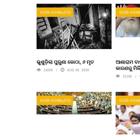
ଦେଶ-ଦେଶାନ୍ତର
ଦେଶ-ଦେଶା
ଭୁଶୁଡ଼ିଲା ପୁରୁଣା କୋଠା, ୬ ମୃତ
ଆଶାରାମ ବାପ
କାରଣରୁ ମିଳି
14269
AUG 06, 2026
15166
ଦେଶ-ଦେଶାନ୍ତର
ଦେଶ-ଦେଶା