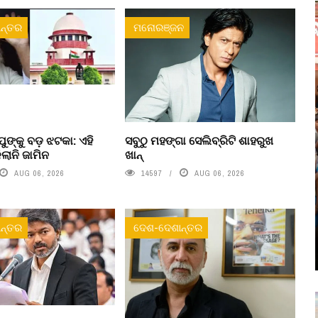
ନ୍ତର
ମନୋରଞ୍ଜନ
ୁଙ୍କୁ ବଡ଼ ଝଟକା: ଏହି
ସବୁଠୁ ମହଙ୍ଗା ସେଲିବ୍ରିଟି ଶାହରୁଖ
ଲାନି ଜାମିନ
ଖାନ୍
AUG 06, 2026
14597
AUG 06, 2026
ନ୍ତର
ଦେଶ-ଦେଶାନ୍ତର