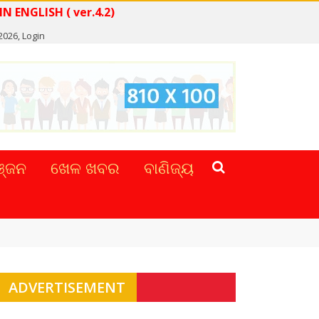
WS IN ENGLISH ( ver.4.2)
2026,
Login
୍ଜନ
ଖେଳ ଖବର
ବାଣିଜ୍ୟ
ADVERTISEMENT