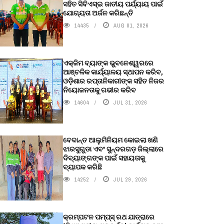
ସହିତ ସିବିଏସ୍ଇ ଜାତୀୟ ପର୍ଯ୍ୟାୟ ପାଇଁ
ଯୋଗ୍ୟତା ଅର୍ଜନ କରିଛନ୍ତି
14435
AUG 01, 2026
ଏକ୍ଜିମ ବ୍ୟାଙ୍କ ଭୁବନେଶ୍ୱରରେ
ଆଞ୍ଚଳିକ କାର୍ଯ୍ୟାଳୟ ସ୍ଥାପନ କରିବ,
ଓଡ଼ିଶାର ରପ୍ତାନିକାରୀଙ୍କ ସହିତ ନିଜର
ନିୟୋଜନତାକୁ ଗଭୀର କରିବ
14604
JUL 31, 2026
ବେଦାନ୍ତ ଆଲୁମିନିୟମ କୋଇଲା ଖଣି
ଝାରସୁଗୁଡା ଏବଂ ସୁନ୍ଦରଗଡ଼ ଜିଲ୍ଲାରେ
ଦିବ୍ୟାଙ୍ଗଙ୍କ ପାଇଁ ସହାୟତାକୁ
ବ୍ୟାପକ କରିଛି
14252
JUL 29, 2026
କ୍ରମ୍ପଟନ ପମ୍ପ୍‌ସ୍‌ ରଥ ଯାତ୍ରାରେ