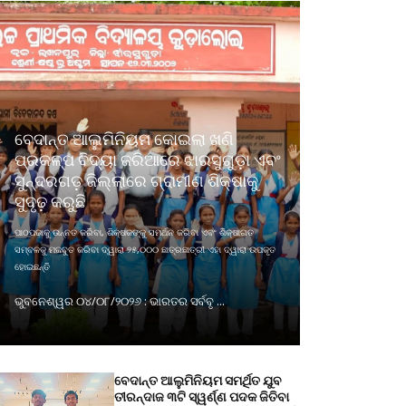
ବେଦାନ୍ତ ଆଲୁମିନିୟମ କୋଇଲା ଖଣି
ପ୍ରକଳ୍ପ ବିଦ୍ୟା ଜରିଆରେ ଝାରସୁଗୁଡ଼ା ଏବଂ
ସୁନ୍ଦରଗଡ଼ ଜିଲ୍ଲାରେ ଗ୍ରାମୀଣ ଶିକ୍ଷାକୁ
ସୁଦୃଢ଼ କରୁଛି
ପାଠପଢାକୁ ଉନ୍ନତ କରିବା, ଶିକ୍ଷକଙ୍କୁ ସମର୍ଥନ କରିବା ଏବଂ ଶିକ୍ଷାଗତ
ସମ୍ବଳକୁ ମଜବୁତ କରିବା ଦ୍ୱାରା ୨୫,୦୦୦ ଛାତ୍ରଛାତ୍ରୀ ଏହା ଦ୍ୱାରା ଉପକୃତ
ହୋଇଛନ୍ତି
ଭୁବନେଶ୍ୱର ୦୪/୦୮/୨୦୨୬ : ଭାରତର ସର୍ବବୃ ...
ବେଦାନ୍ତ ଆଲୁମିନିୟମ ସମର୍ଥିତ ଯୁବ
ତୀରନ୍ଦାଜ ୩ଟି ସ୍ୱର୍ଣ୍ଣ ପଦକ ଜିତିବା