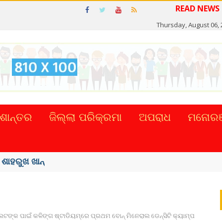
READ NE
Thursday, August 06, 
ଶାନ୍ତର
ଜିଲ୍ଲା ପରିକ୍ରମା
ଅପରାଧ
ମନୋରଞ
୍କର ସିଂହଙ୍କ ...
ଙ୍କ ପାଇଁ କଳିଙ୍ଗ ଷ୍ଟାଡିୟମ୍‌ରେ ପ୍ରଥମ ବୋନ୍‌ ମିନେରାଲ ଡେନ୍‌ସିଟି କ୍ୟାମ୍ପ