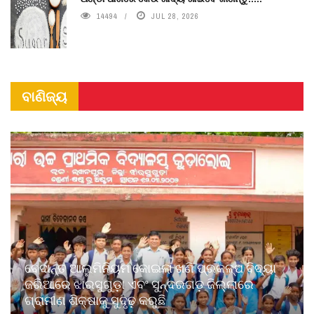
14494
JUL 28, 2026
ବାଣିଜ୍ୟ
ବେଦାନ୍ତ ଆଲୁମିନିୟମ କୋଇଲା ଖଣି ପ୍ରକଳ୍ପ ବିଦ୍ୟା
ଜରିଆରେ ଝାରସୁଗୁଡ଼ା ଏବଂ ସୁନ୍ଦରଗଡ଼ ଜିଲ୍ଲାରେ
ଗ୍ରାମୀଣ ଶିକ୍ଷାକୁ ସୁଦୃଢ଼ କରୁଛି