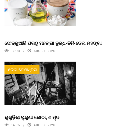
ଫେବ୍ରୁଆରି ପରଠୁ ମହଙ୍ଗା ଦୁଗ୍ଧ-ଚିନି-ତେଲ ମହଙ୍ଗା
13568
AUG 06, 2026
ଦେଶ-ଦେଶାନ୍ତର
ଭୁଶୁଡ଼ିଲା ପୁରୁଣା କୋଠା, ୬ ମୃତ
14335
AUG 06, 2026