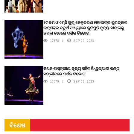
୨୯ ତମ ଓଏମ୍‌ସି ଗୁରୁ କେଳୁଚରଣ ମହାପାତ୍ର ପୁରସ୍କାର
ଉତ୍ସବର ଚତୁର୍ଥ ସଂଧ୍ୟାରେ କୁଚିପୁଡ଼ି ନୃତ୍ୟ ସାଙ୍ଗକୁ
ତବଲା ବାଦରେ ଦର୍ଶକ ବିଭୋର
17678
SEP 09, 2023
କଥକ ଶାସ୍ତ୍ରୀୟ ନୃତ୍ୟ ସହିତ ହିନ୍ଦୁସ୍ଥାନୀ କଣ୍ଠ
ସଙ୍ଗୀତରେ ଦର୍ଶକ ବିଭୋର
18079
SEP 06, 2023
ବିଶେଷ