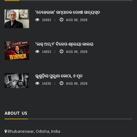
‘ତେହେଲକା’ ସମ୍ପାଦକ ଦୋଷୀ ସାବ୍ୟସ୍ତ
15063
AUG 06, 2026
‘ଲକ୍ ଅପ୍ ୨’ ବିଜେତା ଶ୍ରେୟା କାଲରା
14553
AUG 06, 2026
ଭୁଶୁଡ଼ିଲା ପୁରୁଣା କୋଠା, ୬ ମୃତ
14335
AUG 06, 2026
ABOUT US
Bhubaneswar, Odisha, India