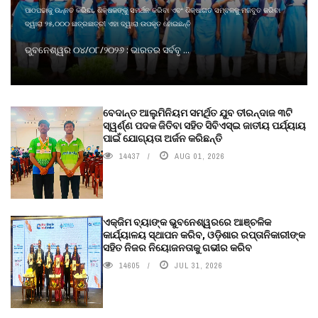
ପାଠପଢାକୁ ଉନ୍ନତ କରିବା, ଶିକ୍ଷକଙ୍କୁ ସମର୍ଥନ କରିବା ଏବଂ ଶିକ୍ଷାଗତ ସମ୍ବଳକୁ ମଜବୁତ କରିବା
ଦ୍ୱାରା ୨୫,୦୦୦ ଛାତ୍ରଛାତ୍ରୀ ଏହା ଦ୍ୱାରା ଉପକୃତ ହୋଇଛନ୍ତି
ଭୁବନେଶ୍ୱର ୦୪/୦୮/୨୦୨୬ : ଭାରତର ସର୍ବବୃ ...
ବେଦାନ୍ତ ଆଲୁମିନିୟମ ସମର୍ଥିତ ଯୁବ ତୀରନ୍ଦାଜ ୩ଟି
ସ୍ୱର୍ଣ୍ଣ ପଦକ ଜିତିବା ସହିତ ସିବିଏସ୍ଇ ଜାତୀୟ ପର୍ଯ୍ୟାୟ
ପାଇଁ ଯୋଗ୍ୟତା ଅର୍ଜନ କରିଛନ୍ତି
14437
AUG 01, 2026
ଏକ୍ଜିମ ବ୍ୟାଙ୍କ ଭୁବନେଶ୍ୱରରେ ଆଞ୍ଚଳିକ
କାର୍ଯ୍ୟାଳୟ ସ୍ଥାପନ କରିବ, ଓଡ଼ିଶାର ରପ୍ତାନିକାରୀଙ୍କ
ସହିତ ନିଜର ନିୟୋଜନତାକୁ ଗଭୀର କରିବ
14605
JUL 31, 2026