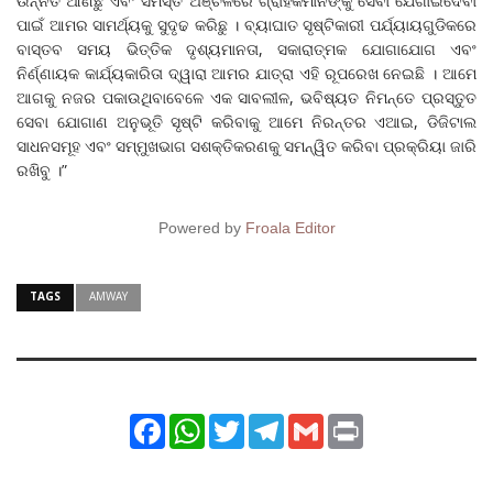
ଉନ୍ନତି ଆଣିଛୁ ଏବଂ ସମସ୍ତ ଅଞ୍ଚଳରେ ଗ୍ରାହକମାନଙ୍କୁ ସେବା ଯେଗାଇଦେବା
ପାଇଁ ଆମର ସାମର୍ଥ୍ୟକୁ ସୁଦୃଢ କରିଛୁ । ବ୍ୟାଘାତ ସୃଷ୍ଟିକାରୀ ପର୍ଯ୍ୟାୟଗୁଡିକରେ
ବାସ୍ତବ ସମୟ ଭିତ୍ତିକ ଦୃଶ୍ୟମାନତା, ସକାରାତ୍ମକ ଯୋଗାଯୋଗ ଏବଂ
ନିର୍ଣ୍ଣାୟକ କାର୍ଯ୍ୟକାରିତା ଦ୍ୱାରା ଆମର ଯାତ୍ରା ଏହି ରୂପରେଖ ନେଇଛି । ଆମେ
ଆଗକୁ ନଜର ପକାଉଥିବାବେଳେ ଏକ ସାବଲୀଳ, ଭବିଷ୍ୟତ ନିମନ୍ତେ ପ୍ରସ୍ତୁତ
ସେବା ଯୋଗାଣ ଅନୁଭୂତି ସୃଷ୍ଟି କରିବାକୁ ଆମେ ନିରନ୍ତର ଏଆଇ, ଡିଜିଟାଲ
ସାଧନସମୂହ ଏବଂ ସମ୍ମୁଖଭାଗ ସଶକ୍ତିକରଣକୁ ସମନ୍ୱିତ କରିବା ପ୍ରକ୍ରିୟା ଜାରି
ରଖିବୁ ।”
Powered by
Froala Editor
TAGS
AMWAY
Facebook
WhatsApp
Twitter
Telegram
Gmail
Print