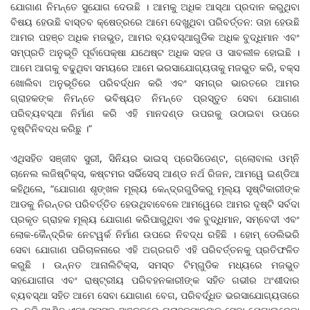
ଯୋଗାଣ ନିମନ୍ତେ ସୁଯୋଗ ଦେଉଛି । ଆମକୁ ଅଧିକ ଆସ୍ଥା ପ୍ରଦାନ କରୁଥିବା
ବିଷୟ ହେଉଛି ବାସ୍ତବ କ୍ଷେତ୍ରରେ ଆମେ ଦେଖୁଥିବା ପରିବର୍ତ୍ତନ: ତାହା ହେଉଛି
ଆମର ପହଞ୍ଚ ଅଧିକ ମଜଭୁତ, ଆମର ବ୍ୟବସ୍ଥାଗୁଡିକ ଅଧିକ ବୁଦ୍ଧିମାନ ଏବଂ
ସମ୍ପ୍ରତି ଅନୁଭୂତି ପୂର୍ବାପେକ୍ଷା ଯଥେଷ୍ଟ ଅଧିକ ସହଜ ଓ ସାବଲୀଳ ହୋଇଛି ।
ଆମେ ଆଗକୁ ବଢୁଥିବା ସମୟରେ ଆମେ ଭରସାଯୋଗ୍ୟତାକୁ ମଜଭୁତ କରି, ବକ୍ସ
ଖୋଲିବା ଅନୁଭୂତିରେ ପରିବର୍ଦ୍ଧନ କରି ଏବଂ ସମଗ୍ର ଭାରତରେ ଆମର
ଗ୍ରାହକଙ୍କ ନିମନ୍ତେ ଭବିଷ୍ୟତ ନିମନ୍ତେ ପ୍ରସ୍ତୁତ ସେବା ଯୋଗାଣ
ପରିବ୍ୟବସ୍ଥା ନିର୍ମାଣ କରି ଏହି ମାନଦଣ୍ଡ ଉପରକୁ ଉଠାଇବା ଉପରେ
ଦୃଷ୍ଟିନିବଦ୍ଧ କରିଛୁ ।”
ଏଥିସହିତ ସଞ୍ଜୀବ ସୁରୀ, ସିନିୟର ଭାଇସ୍‌ ପ୍ରେସିଡେଣ୍ଟ, ଗ୍ଲୋବାଲ ଓମ୍‌ନି
ଚାନେଲ ଲଜିଷ୍ଟିକ୍ସ, କଷ୍ଟମର ସର୍ଭିସେସ୍‌ ଆଣ୍ଡ ନର୍ଥ ରିଜନ, ଆମୱେ ଇଣ୍ଡିଆ
କହିଥିଲେ, “ଯୋଗାଣ ଶୃଙ୍ଖଳ ମୂଲ୍ୟ କେନ୍ଦ୍ରଗୁଡିକରୁ ମୂଲ୍ୟ ସୃଷ୍ଟିକାରୀଙ୍କ
ଆଡକୁ ନିରନ୍ତର ପରିବର୍ତ୍ତିତ ହେଉଥିବାବେଳେ ଆମୱେରେ ଆମର ଦୃଷ୍ଟି ସର୍ବଦା
ପ୍ରକୃତ ଗ୍ରାହକ ମୂଲ୍ୟ ଯୋଗାଣ କରିପାରୁଥିବା ଏକ ବୁଦ୍ଧିମାନ, ସମ୍ବେଦୀ ଏବଂ
ଲୋକ-କୈନ୍ଦ୍ରିକ ନେଟୱର୍କ ନିର୍ମାଣ ଉପରେ ନିବଦ୍ଧ ରହିଛି । ହୋମ୍‌ ଡେଲିଭରି
ସେବା ଯୋଗାଣ ପରିଚାଳନାରେ ଏହି ଅଗ୍ରଗତି ଏହି ପରିବର୍ତ୍ତନକୁ ପ୍ରତିଫଳିତ
କରୁଛି । ଉନ୍ନତ ଆନାଲିଟିକ୍ସ, ସମସ୍ତ ଟିମ୍‌ଗୁଡିକ ମଧ୍ୟରେ ମଜଭୁତ
ସହଯୋଗୀତା ଏବଂ ରାଷ୍ଟ୍ରୀୟ ପରିବହନକାରୀଙ୍କ ସହିତ ଗଭୀର ଅଂଶୀଦାର
ବ୍ୟବସ୍ଥା ସହିତ ଆମେ ସେବା ଯୋଗାଣ ବେଗ, ପରିବର୍ଦ୍ଧିତ ଭରସାଯୋଗ୍ୟତାରେ