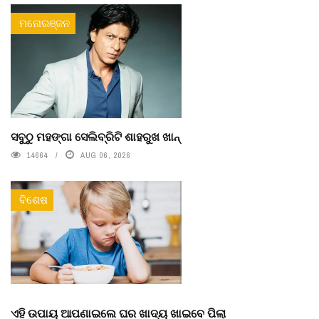
ମନୋରଞ୍ଜନ
ସବୁଠୁ ମହଙ୍ଗା ସେଲିବ୍ରିଟି ଶାହରୁଖ ଖାନ୍
14664
AUG 06, 2026
ବିଶେଷ
ଏହି ଉପାୟ ଆପଣାଇଲେ ଘର ଖାଦ୍ୟ ଖାଇବେ ପିଲା