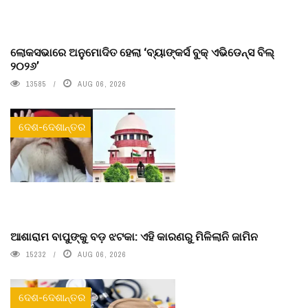
ଲୋକସଭାରେ ଅନୁମୋଦିତ ହେଲା ‘ବ୍ୟାଙ୍କର୍ସ ବୁକ୍ ଏଭିଡେନ୍ସ ବିଲ୍
୨୦୨୬’
13585
AUG 06, 2026
ଦେଶ-ଦେଶାନ୍ତର
ଆଶାରାମ ବାପୁଙ୍କୁ ବଡ଼ ଝଟକା: ଏହି କାରଣରୁ ମିଳିଲାନି ଜାମିନ
15232
AUG 06, 2026
ଦେଶ-ଦେଶାନ୍ତର