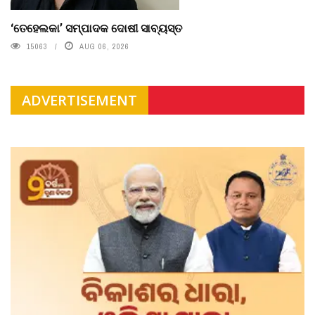
‘ତେହେଲକା’ ସମ୍ପାଦକ ଦୋଷୀ ସାବ୍ୟସ୍ତ
15063
AUG 06, 2026
ADVERTISEMENT