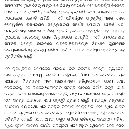
ସମୟ ୪୮% (୩.୧ ଦିନରୁ ମାତ୍ର ୧.୬ ଦିନକୁ) ହ୍ରାସକରି ଏବଂ ପରବର୍ତ୍ତୀ ଦିବସରେ
ସେବା ଯୋଗାଣକୁ ୨୯%ରୁ ୫୫%ରୁ ଅଧିକକୁ ବୃଦ୍ଧିକରି ସେବା ଯୋଗାଣ ବେଗରେ
ବଡଧରଣର ଉନ୍ନତି ଆଣିଛି । ଏହି ପରିବର୍ଦ୍ଧିତ ଅନୁଭୂତିକୁ ଏହାର ସେବା
ନେଟୱର୍କରେ ବଡଧରଣର ସମ୍ପ୍ରସାରଣ ସମର୍ଥନ ଯୋଗାଇ ଦେଉଛି ଏବଂ
ସମ୍ପ୍ରତି ଏହା ଭାରତର ୯୦%ରୁ ଅଧିକ ପିନ୍‌କୋଡରେ ପହଞ୍ଚୁଛି, ଯାହା ୮୦୦୦ରୁ
ବୃଦ୍ଧିପାଇ ୧୭,୫୦୦ରୁ ଅଧିକ ପିନ୍‌କୋଡରେ ପହଞ୍ଚିଛି । ଏହି ଉଲ୍ଲେଖନୀୟ
ସଫଳତା ସମଗ୍ର ଭାରତରେ ଉପଭୋକ୍ତାମାନଙ୍କ ନିମନ୍ତେ ଗୁଣାତ୍ମକ
କଲ୍ୟାଣକାରୀତାକୁ ସୁଲଭ୍ୟ କରିବା ପାଇଁ ଆମୱେର ଏକନିଷ୍ଠ ପ୍ରତିବଦ୍ଧତାକୁ
ପ୍ରତିଫଳିତ କରୁଛି ।
ଏହି ରୂପାନ୍ତରଣ ସମ୍ପର୍କରେ ପ୍ରକାଶ କରି ରଜନୀଶ ଚୋପ୍ରା, ମ୍ୟାନେଜିଂ
ଡାଇରେକ୍ଟର, ଆମୱେ ଇଣ୍ଡିଆ କହିଥିଲେ, “ଆମ ରଣକୋ÷ଶଳର ମୂଳ
ସ୍ଥାନରେ ବିତରକଗଣ ଏବଂ ଗ୍ରାହକମାନେ ରହିଥିବାବେଳେ ଆମେ ହୋମ୍‌
ଡେଲିଭରିକୁ ଏକ ରଣକୋ÷ଶଳାତ୍ମକ ସ୍ତମ୍ଭ ଭାବରେ ନିର୍ମାଣ କରୁଛୁ- ଯାହା
ଉତ୍ତମ ସେବା ଯୋଗାଣକୁ ସଶକ୍ତ କରୁଛି, ଉତ୍ପାଦ ପାଇବାରେ ଉନ୍ନତି ଆଣୁଛି
ଏବଂ ସମଗ୍ର ଭାରତରେ ସହଜ ଅନୁଭୂତି ପ୍ରଦାନ କରୁଛି । ମଜଭୁତ ରାଷ୍ଟ୍ରୀୟ
ଅଂଶୀଦାର ବ୍ୟବସ୍ଥା, ଏକ ମଜଭୁତ ଡିଜିଟାଲ ମେରୁଦଣ୍ଡ ଏବଂ ଅଧିକ ଶାଣିତ
ଯୋଗାଣ ଶୃଙ୍ଖଳରେ ରଣକୋ÷ଶଳାତ୍ମକ ପୁଞ୍ଜିନିବେଶ ଦ୍ୱାରା ଏହି ରୂପାନ୍ତରଣ
ପରିଚାଳିତ ହୋଇଛି, ଯାହା ଆମକୁ ଦ୍ରୁତ ଗତିରେ କର୍ତ୍ତବ୍ୟ ସମ୍ପାଦନ କରିବା,
ଅଧିକ ସ୍ମାର୍ଟ ଭାବରେ କାର୍ଯ୍ୟ ପରିଚାଳନା ଏବଂ ଅଧିକ ସ୍ଥିରତାର ସହିତ ସେବା