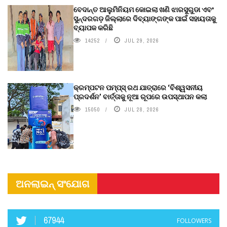
ବେଦାନ୍ତ ଆଲୁମିନିୟମ କୋଇଲା ଖଣି ଝାରସୁଗୁଡା ଏବଂ
ସୁନ୍ଦରଗଡ଼ ଜିଲ୍ଲାରେ ଦିବ୍ୟାଙ୍ଗଙ୍କ ପାଇଁ ସହାୟତାକୁ
ବ୍ୟାପକ କରିଛି
14252
JUL 29, 2026
କ୍ରମ୍ପଟନ ପମ୍ପ୍‌ସ୍‌ ରଥ ଯାତ୍ରାରେ ‘ବିଶ୍ୱସନୀୟ
ପ୍ରଦର୍ଶନ’ ବାର୍ତ୍ତାକୁ ନୂଆ ରୂପରେ ଉପସ୍ଥାପନ କଲା
15050
JUL 28, 2026
ଅନଲାଇନ୍ ସଂଯୋଗ
67944
FOLLOWERS