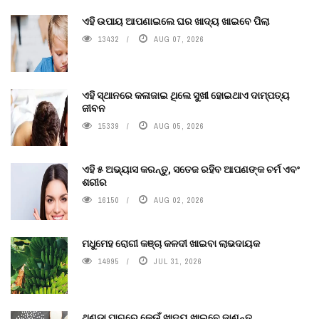
ଏହି ଉପାୟ ଆପଣାଇଲେ ଘର ଖାଦ୍ୟ ଖାଇବେ ପିଲା
13432
AUG 07, 2026
ଏହି ସ୍ଥାନରେ କଳାଜାଇ ଥିଲେ ସୁଖୀ ହୋଇଥାଏ ଦାମ୍ପତ୍ୟ
ଜୀବନ
15339
AUG 05, 2026
ଏହି ୫ ଅଭ୍ୟାସ କରନ୍ତୁ, ସତେଜ ରହିବ ଆପଣଙ୍କ ଚର୍ମ ଏବଂ
ଶରୀର
16150
AUG 02, 2026
ମଧୁମେହ ରୋଗୀ କଞ୍ଚା କଳଦୀ ଖାଇବା ଲାଭଦାୟକ
14995
JUL 31, 2026
ଥଣ୍ଡା ପାଗରେ କେଉଁ ଖାଦ୍ୟ ଖାଇବେ ଜାଣନ୍ତୁ.....