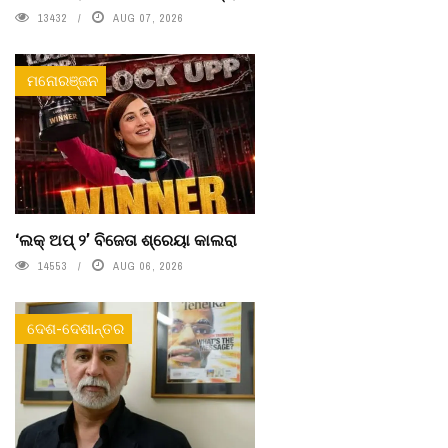
13432
AUG 07, 2026
ମନୋରଞ୍ଜନ
‘ଲକ୍ ଅପ୍ ୨’ ବିଜେତା ଶ୍ରେୟା କାଲରା
14553
AUG 06, 2026
ଦେଶ-ଦେଶାନ୍ତର