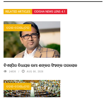
RELATED ARTICLES
ODISHA NEWS LENS 4.1
ଦେଶ-ଦେଶାନ୍ତର
ବିଏସ୍‌ପିର ବିଧାୟକ ଉମା ଶଙ୍କର ସିଂହଙ୍କ ପରଲୋକ
14836
AUG 06, 2026
ଦେଶ-ଦେଶାନ୍ତର