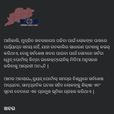
ଆଜିକାଲି, ମୁଦ୍ରିତ ଖବରକାଗଜ ପଢିବା ପାଇଁ ଲୋକଙ୍କ ପାଖରେ
ପର୍ଯ୍ୟାପ୍ତ ସମୟ ନାହିଁ, ଯାହା ଗତକାଲିର ସାଧାରଣ ଘଟଣାକୁ କଭର୍
କରିଥାଏ, ତେଣୁ ସର୍ବଶେଷ ଖବର ପାଇବା ପାଇଁ ସେମାନେ ସର୍ବଦା
ୱେବ୍ ପୋର୍ଟାଲ୍ କିମ୍ବା ଇଲେକ୍ଟ୍ରୋନିକ୍ ମିଡିଆ ଅନୁସରଣ
କରିବାକୁ ଆଗ୍ରହୀ ଅଟନ୍ତି |
ଆମର ଅନଲାଇନ୍ ନ୍ୟୁଜ୍ ପୋର୍ଟାଲ୍ ସମଗ୍ର ବିଶ୍ୱରେ ସର୍ବଶେଷ
ଅଦ୍ୟତନ, ସାମ୍ପ୍ରତିକ ଘଟଣା ସହିତ ଲୋକଙ୍କୁ ଶିକ୍ଷା ଏବଂ
ସୂଚନା ଦେବାରେ ଏକ ପ୍ରମୁଖ ଭୂମିକା ଗ୍ରହଣ କରିଥାଏ |
ଖବର