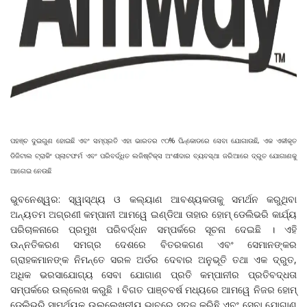
ପହଞ୍ଚ ଦୁଇଗୁଣ ହୋଇଛି ଏବଂ ସମ୍ପ୍ରତି ଏହା ଭାରତର ୯୦% ପିନ୍‌କୋଡରେ ସେବା ଯୋଗାଉଛି, ଏକ ଏକୀକୃତ
ଡିଜିଟାଲ ଟ୍ରାକିଂ ପ୍ଲାଟଫର୍ମ ଏବଂ ପରିବର୍ଦ୍ଧିତ ଲଜିଷ୍ଟିକ୍ସ ଅଂଶୀଦାର ବ୍ୟବସ୍ଥା ଜରିଆରେ ଦ୍ରୁତ ଯୋଗାଣକୁ
ଆଗେଇ ନେଉଛି
ଭୁବନେଶ୍ୱର: ସ୍ୱାସ୍ଥ୍ୟ ଓ କଲ୍ୟାଣ ଆବଶ୍ୟକତାକୁ ସମର୍ଥନ କରୁଥିବା
ଅନ୍ୟତମ ଅଗ୍ରଣୀ କମ୍ପାନୀ ଆମୱେ ଇଣ୍ଡିଆ ତାହାର ହୋମ୍‌ ଡେଲିଭରି କାର୍ଯ୍ୟ
ପରିଚାଳନାରେ ପ୍ରମୁଖ ପରିବର୍ଦ୍ଧନ ସମ୍ପର୍କରେ ସୂଚନା ଦେଇଛି । ଏହି
ଉନ୍ନତିକରଣ ସମଗ୍ର ଦେଶରେ ବିତରକଗଣ ଏବଂ ସେମାନଙ୍କର
ଗ୍ରାହକମାନଙ୍କ ନିମନ୍ତେ ସରଳ ଅର୍ଡର ଦେବାର ଅନୁଭୂତି ତଥା ଏକ ଦ୍ରୁତ,
ଅଧିକ ଭରସାଯୋଗ୍ୟ ସେବା ଯୋଗାଣ ପ୍ରତି କମ୍ପାନୀର ପ୍ରତିବଦ୍ଧତା
ସମ୍ପର୍କରେ ଉଲ୍ଲେଖ କରୁଛି । ବିଗତ ପାଞ୍ଚବର୍ଷ ମଧ୍ୟରେ ଆମୱେ ନିଜର ହୋମ୍‌
ଡେଲିଭରି ସାମର୍ଥ୍ୟକୁ ଉଲ୍ଲେଖନୀୟ ଭାବରେ ସୁଦୃଢ କରିଛି ଏବଂ ସେବା ଯୋଗାଣ