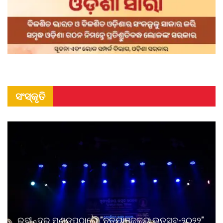
ସଂସ୍କୃତି
ରବୀନ୍ଦ୍ର ମଣ୍ଡପଠାରେ "ନୃତ୍ୟାଞ୍ଜଳୟ ଉତ୍ସବ-୨୦୨୨"