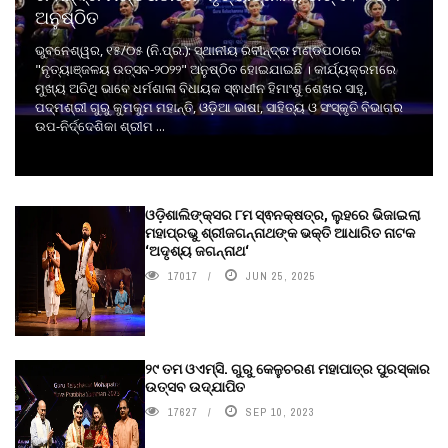
ଅନୁଷ୍ଠିତ
ଭୁବନେଶ୍ୱର, ୧୫/୦୫ (ନି.ପ୍ର.): ସ୍ଥାନୀୟ ରବୀନ୍ଦ୍ର ମଣ୍ଡପଠାରେ
"ନୃତ୍ୟାଞ୍ଜଳୟ ଉତ୍ସବ-୨୦୨୨" ଅନୁଷ୍ଠିତ ହୋଇଯାଇଛି । କାର୍ଯ୍ୟକ୍ରମରେ
ମୁଖ୍ୟ ଅତିଥି ଭାବେ ଧର୍ମଶାଳା ବିଧାୟକ ସ୍ଵାଧୀନ ହିମାଂଶୁ ଶେଖର ସାହୁ,
ପଦ୍ମଶ୍ରୀ ଗୁରୁ କୁମକୁମ ମହାନ୍ତି, ଓଡ଼ିଆ ଭାଷା, ସାହିତ୍ୟ ଓ ସଂସ୍କୃତି ବିଭାଗର
ଉପ-ନିର୍ଦ୍ଦେଶିକା ଶ୍ରୀମ ...
ଓଡ଼ିଶାଲିଙ୍କ୍ସର ୮ମ ସ୍ଵନକ୍ଷତ୍ର, ଲୁହରେ ଭିଜାଇଲା
ମହାପ୍ରଭୁ ଶ୍ରୀଜଗନ୍ନାଥଙ୍କ ଭକ୍ତି ଆଧାରିତ ନାଟକ
‘ଅଦୃଶ୍ୟ ଜଗନ୍ନାଥ‘
17017
JUN 25, 2025
୨୯ ତମ ଓଏମ୍‌ସି. ଗୁରୁ କେଳୁଚରଣ ମହାପାତ୍ର ପୁରସ୍କାର
ଉତ୍ସବ ଉଦ୍‍ଯାପିତ
17627
SEP 10, 2023