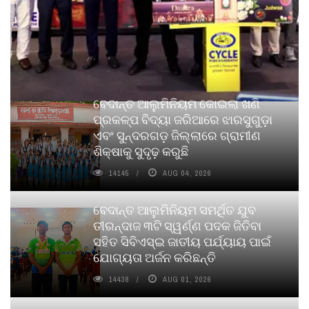
ବେଦାନ୍ତ ଆଲୁମିନିୟମ କୋଇଲା ଖଣି
ପ୍ରକଳ୍ପ ବିଦ୍ୟା ଜରିଆରେ ଝାରସୁଗୁଡ଼ା
ଏବଂ ସୁନ୍ଦରଗଡ଼ ଜିଲ୍ଲାରେ ଗ୍ରାମୀଣ
ଶିକ୍ଷାକୁ ସୁଦୃଢ଼ କରୁଛି
14145
AUG 04, 2026
ବେଦାନ୍ତ ଆଲୁମିନିୟମ ସମର୍ଥିତ ଯୁବ
ତୀରନ୍ଦାଜ ୩ଟି ସ୍ୱର୍ଣ୍ଣ ପଦକ ଜିତିବା
ସହିତ ସିବିଏସ୍ଇ ଜାତୀୟ ପର୍ଯ୍ୟାୟ ପାଇଁ
ଯୋଗ୍ୟତା ଅର୍ଜନ କରିଛନ୍ତି
14438
AUG 01, 2026