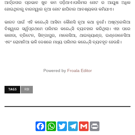
ଆର୍ଦ୍ରତାର ପ୍ରଭାବ ଖୁବ କମ ପଡ଼ିଥାଏ।ପଲିମର ନୋଟ ର ଆୟୁଷ ଅଧିକ
ହୋଇଥିବାରୁ ବାରମ୍ୱାର ନୂଆ ନୋଟ ଛାପିବାର ଆବଶ୍ୟକତା କମିଯାଏ।
ଭାରତ ପାଇଁ ଏହି କରେନ୍ସି ଆସିବା କୌଣସି ନୂଆ କଥା ନୁହେଁ। ଅଷ୍ଟ୍ରେଲିଆ
ବିଶ୍ୱରେ ସର୍ୱପ୍ରଥମେ ପଲିମର କରେନ୍ସି ବ୍ୟବହାର କରିଥିଲା। ଏହା ପରେ
କାନାଡା, ବ୍ରିଟେନ, ସିଙ୍ଗାପୁର, ମାଲେସିଆ, ଥାଇଲ୍ୟାଣ୍ଡ, ଇଣ୍ଡୋନେସିଆ
ଏବଂ ରୋମାନିଆ ଭଳି ଦେଶରେ ମଧ୍ୟ ପଲିମର କରେନ୍ସି ବ୍ୟବହୃତ ହେଉଛି।
Powered by
Froala Editor
TAGS
RBI
Facebook
WhatsApp
Twitter
Telegram
Gmail
Print