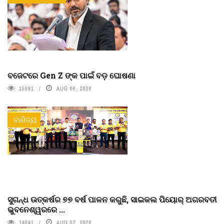
ବଜେଟରେ Gen Z ଙ୍କ ପାଇଁ ବଡ଼ ଘୋଷଣା
15091
AUG 06, 2026
ବାଣିଜ୍ୟ
ସୁଗନ୍ଧ ଉତ୍କର୍ଷର ୭୭ ବର୍ଷ ପାଳନ କରୁଛି, ସାଇକଲ ପିୟୋର୍‌ ଅଗରବତୀ
ଭୁବନେଶ୍ୱରରେ ...
14041
AUG 07, 2026