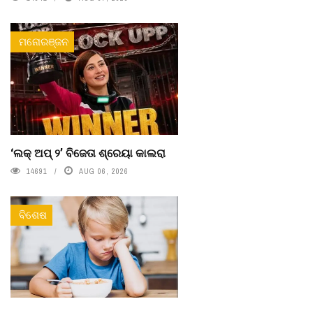
ମନୋରଞ୍ଜନ
‘ଲକ୍ ଅପ୍ ୨’ ବିଜେତା ଶ୍ରେୟା କାଲରା
14691
AUG 06, 2026
ବିଶେଷ