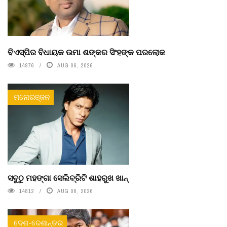
ବିଏସ୍‌ପିର ବିଧାୟକ ଉମା ଶଙ୍କର ସିଂହଙ୍କ ପରଲୋକ
14976
AUG 06, 2026
ମନୋରଞ୍ଜନ
ସବୁଠୁ ମହଙ୍ଗା ସେଲିବ୍ରିଟି ଶାହରୁଖ ଖାନ୍
14812
AUG 06, 2026
ଦେଶ-ଦେଶାନ୍ତର