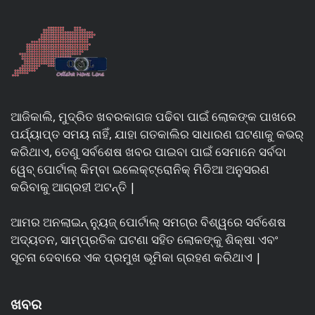
ଆଜିକାଲି, ମୁଦ୍ରିତ ଖବରକାଗଜ ପଢିବା ପାଇଁ ଲୋକଙ୍କ ପାଖରେ
ପର୍ଯ୍ୟାପ୍ତ ସମୟ ନାହିଁ, ଯାହା ଗତକାଲିର ସାଧାରଣ ଘଟଣାକୁ କଭର୍
କରିଥାଏ, ତେଣୁ ସର୍ବଶେଷ ଖବର ପାଇବା ପାଇଁ ସେମାନେ ସର୍ବଦା
ୱେବ୍ ପୋର୍ଟାଲ୍ କିମ୍ବା ଇଲେକ୍ଟ୍ରୋନିକ୍ ମିଡିଆ ଅନୁସରଣ
କରିବାକୁ ଆଗ୍ରହୀ ଅଟନ୍ତି |
ଆମର ଅନଲାଇନ୍ ନ୍ୟୁଜ୍ ପୋର୍ଟାଲ୍ ସମଗ୍ର ବିଶ୍ୱରେ ସର୍ବଶେଷ
ଅଦ୍ୟତନ, ସାମ୍ପ୍ରତିକ ଘଟଣା ସହିତ ଲୋକଙ୍କୁ ଶିକ୍ଷା ଏବଂ
ସୂଚନା ଦେବାରେ ଏକ ପ୍ରମୁଖ ଭୂମିକା ଗ୍ରହଣ କରିଥାଏ |
ଖବର