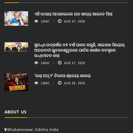
ଏହି ଉପାୟ ଆପଣାଇଲେ ଘର ଖାଦ୍ୟ ଖାଇବେ ପିଲା
13597
AUG 07, 2026
ସୁଗନ୍ଧ ଉତ୍କର୍ଷର ୭୭ ବର୍ଷ ପାଳନ କରୁଛି, ସାଇକଲ ପିୟୋର୍‌
ଅଗରବତୀ ଭୁବନେଶ୍ୱରରେ ପାର୍ବଣ କାଳୀନ ନବସୃଜନ
ଉନ୍ମୋଚନ କଲା
14041
AUG 07, 2026
‘ଲକ୍ ଅପ୍ ୨’ ବିଜେତା ଶ୍ରେୟା କାଲରା
14691
AUG 06, 2026
ABOUT US
Bhubaneswar, Odisha, India