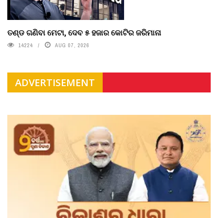
ତଣ୍ଡ ଗଣିବା ମେଟା, ଦେବ ୫ ହଜାର କୋଟିର ଜରିମାନା
14224
AUG 07, 2026
ADVERTISEMENT