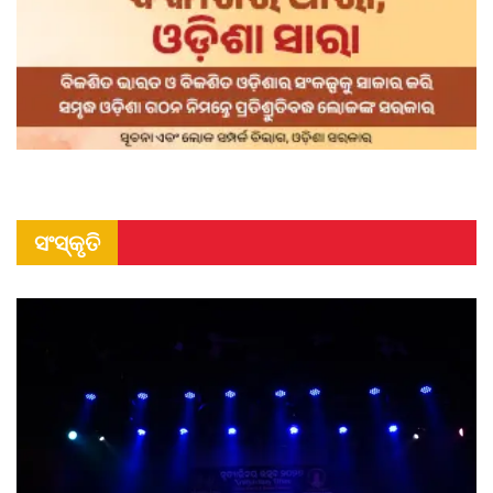
ସଂସ୍କୃତି