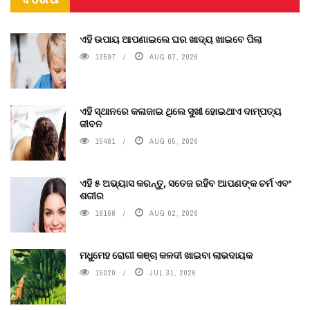
ଏହି ଉପାୟ ଆପଣାଇଲେ ଘର ଖାଦ୍ୟ ଖାଇବେ ପିଲା
13597
AUG 07, 2026
ଏହି ସ୍ଥାନରେ କଳାଜାଇ ଥିଲେ ସୁଖୀ ହୋଇଥାଏ ଦାମ୍ପତ୍ୟ
ଜୀବନ
15481
AUG 05, 2026
ଏହି ୫ ଅଭ୍ୟାସ କରନ୍ତୁ, ସତେଜ ରହିବ ଆପଣଙ୍କ ଚର୍ମ ଏବଂ
ଶରୀର
16166
AUG 02, 2026
ମଧୁମେହ ରୋଗୀ କଞ୍ଚା କଳଦୀ ଖାଇବା ଲାଭଦାୟକ
15020
JUL 31, 2026