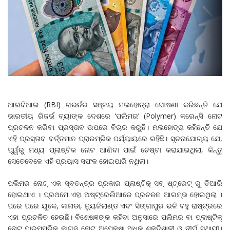
ଆରବିଆଇ (RBI) ଗଭର୍ନର ସଞ୍ଜୟ ମଲହୋତ୍ରା ଘୋଷଣା କରିଛନ୍ତି ଯେ
ଭାରତୀୟ ରିଜର୍ଭ ବ୍ୟାଙ୍କ ଦେଶରେ ‘ପଲିମର’ (Polymer) କରେନ୍ସି ନୋଟ
ପ୍ରଚଳନ କରିବା ପ୍ରସ୍ତାବ ଉପରେ ବିଚାର କରୁଛି। ମଲହୋତ୍ରା କହିଛନ୍ତି ଯେ
ଏହି ପ୍ରସ୍ତାବ ବର୍ତ୍ତମାନ ପ୍ରାରମ୍ଭିକ ପର୍ଯ୍ୟାୟରେ ରହିଛି। ସୂଚନାଯୋଗ୍ୟ ଯେ,
ପୂର୍ୱରୁ ମଧ୍ୟ ପ୍ଲାଷ୍ଟିକ ନୋଟ ଆଣିବା ପାଇଁ ଚେଷ୍ଟା କରାଯାଇଥିଲା, କିନ୍ତୁ
ସେତେବେଳେ ଏହି ପ୍ରୟାସ ସଫଳ ହୋଇପାରି ନଥିଲା।
ପଲିମର ନୋଟ୍ ଏକ ସ୍ବତନ୍ତ୍ର ପ୍ରକାର ପ୍ଲାଷ୍ଟିକ୍ ସବ୍ ଷ୍ଟ୍ରେଟ୍ ରୁ ତିଆରି
ହୋଇଥାଏ । ପ୍ରଥମେ ଏହା ଅଷ୍ଟ୍ରେଲିଆରେ ପ୍ରଚଳନ ଆରମ୍ଭ ହୋଇଥିଲା ।
ପରେ ପରେ ୟୁକେ, କାନାଡା, ନ୍ୟୁଜିଲାଣ୍ଡ ଏବଂ ସିଙ୍ଗାପୁର ଭଳି ବହୁ ରାଷ୍ଟ୍ରରେ
ଏହା ପ୍ରଚଳିତ ହେଉଛି। ବିଶେଷଜ୍ଞଙ୍କ କହିବା ଅନୁସାରେ ପଲିମର ବା ପ୍ଲାଷ୍ଟିକ୍
ନୋଟ୍ ପାରମ୍ପରିକ କାଗଜ ନୋଟ୍ ଅପେକ୍ଷା ଅଧିକ ଶକ୍ତିଶାଳୀ ଓ ଦୀର୍ଘ ସ୍ଥାୟୀ।