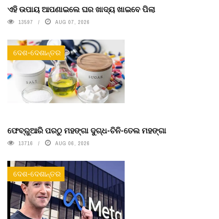
ଏହି ଉପାୟ ଆପଣାଇଲେ ଘର ଖାଦ୍ୟ ଖାଇବେ ପିଲା
13597
AUG 07, 2026
ଦେଶ-ଦେଶାନ୍ତର
ଫେବ୍ରୁଆରି ପରଠୁ ମହଙ୍ଗା ଦୁଗ୍ଧ-ଚିନି-ତେଲ ମହଙ୍ଗା
13716
AUG 06, 2026
ଦେଶ-ଦେଶାନ୍ତର