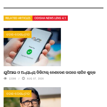
RELATED ARTICLES
ODISHA NEWS LENS 4.1
ଦେଶ-ଦେଶାନ୍ତର
ୟୁପିଆଇ ଓ ଅନ୍ୟାନ୍ୟ ଡିଜିଟାଲ୍ ନେଣଦେଣ ଉପରେ ଲାଗିବ ଶୁଳ୍କ
13386
AUG 07, 2026
ଦେଶ-ଦେଶାନ୍ତର