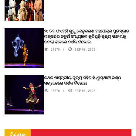
୨୯ ତମ ଓଏମ୍‌ସି ଗୁରୁ କେଳୁଚରଣ ମହାପାତ୍ର ପୁରସ୍କାର
ଉତ୍ସବର ଚତୁର୍ଥ ସଂଧ୍ୟାରେ କୁଚିପୁଡ଼ି ନୃତ୍ୟ ସାଙ୍ଗକୁ
ତବଲା ବାଦରେ ଦର୍ଶକ ବିଭୋର
17679
SEP 09, 2023
କଥକ ଶାସ୍ତ୍ରୀୟ ନୃତ୍ୟ ସହିତ ହିନ୍ଦୁସ୍ଥାନୀ କଣ୍ଠ
ସଙ୍ଗୀତରେ ଦର୍ଶକ ବିଭୋର
18079
SEP 06, 2023
ବିଶେଷ