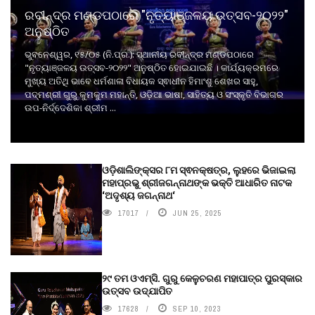
ରବୀନ୍ଦ୍ର ମଣ୍ଡପଠାରେ "ନୃତ୍ୟାଞ୍ଜଳୟ ଉତ୍ସବ-୨୦୨୨"
ଅନୁଷ୍ଠିତ
ଭୁବନେଶ୍ୱର, ୧୫/୦୫ (ନି.ପ୍ର.): ସ୍ଥାନୀୟ ରବୀନ୍ଦ୍ର ମଣ୍ଡପଠାରେ
"ନୃତ୍ୟାଞ୍ଜଳୟ ଉତ୍ସବ-୨୦୨୨" ଅନୁଷ୍ଠିତ ହୋଇଯାଇଛି । କାର୍ଯ୍ୟକ୍ରମରେ
ମୁଖ୍ୟ ଅତିଥି ଭାବେ ଧର୍ମଶାଳା ବିଧାୟକ ସ୍ଵାଧୀନ ହିମାଂଶୁ ଶେଖର ସାହୁ,
ପଦ୍ମଶ୍ରୀ ଗୁରୁ କୁମକୁମ ମହାନ୍ତି, ଓଡ଼ିଆ ଭାଷା, ସାହିତ୍ୟ ଓ ସଂସ୍କୃତି ବିଭାଗର
ଉପ-ନିର୍ଦ୍ଦେଶିକା ଶ୍ରୀମ ...
ଓଡ଼ିଶାଲିଙ୍କ୍ସର ୮ମ ସ୍ଵନକ୍ଷତ୍ର, ଲୁହରେ ଭିଜାଇଲା
ମହାପ୍ରଭୁ ଶ୍ରୀଜଗନ୍ନାଥଙ୍କ ଭକ୍ତି ଆଧାରିତ ନାଟକ
‘ଅଦୃଶ୍ୟ ଜଗନ୍ନାଥ‘
17017
JUN 25, 2025
୨୯ ତମ ଓଏମ୍‌ସି. ଗୁରୁ କେଳୁଚରଣ ମହାପାତ୍ର ପୁରସ୍କାର
ଉତ୍ସବ ଉଦ୍‍ଯାପିତ
17628
SEP 10, 2023