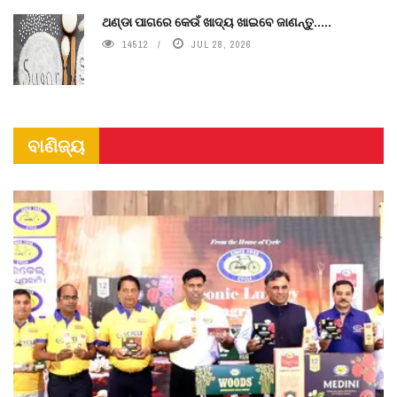
ଥଣ୍ଡା ପାଗରେ କେଉଁ ଖାଦ୍ୟ ଖାଇବେ ଜାଣନ୍ତୁ.....
14512
JUL 28, 2026
ବାଣିଜ୍ୟ