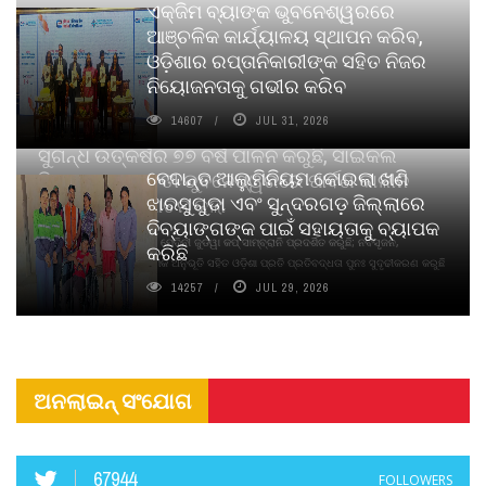
ଏକ୍ଜିମ ବ୍ୟାଙ୍କ ଭୁବନେଶ୍ୱରରେ
ଆଞ୍ଚଳିକ କାର୍ଯ୍ୟାଳୟ ସ୍ଥାପନ କରିବ,
ଓଡ଼ିଶାର ରପ୍ତାନିକାରୀଙ୍କ ସହିତ ନିଜର
ନିୟୋଜନତାକୁ ଗଭୀର କରିବ
14607
JUL 31, 2026
ସୁଗନ୍ଧ ଉତ୍କର୍ଷର ୭୭ ବର୍ଷ ପାଳନ କରୁଛି, ସାଇକଲ
ବେଦାନ୍ତ ଆଲୁମିନିୟମ କୋଇଲା ଖଣି
ପିୟୋର୍‌ ଅଗରବତୀ ଭୁବନେଶ୍ୱରରେ ପାର୍ବଣ କାଳୀନ
ଝାରସୁଗୁଡା ଏବଂ ସୁନ୍ଦରଗଡ଼ ଜିଲ୍ଲାରେ
ନବସୃଜନ ଉନ୍ମୋଚନ କଲା
ଦିବ୍ୟାଙ୍ଗଙ୍କ ପାଇଁ ସହାୟତାକୁ ବ୍ୟାପକ
ବାଉଁଶ ବିହୀନ କଠିନ ଧୂପ ଏବଂ ମେଦିନୀ ଜୁଡୱା କପ୍‌ ସାମ୍ବ୍ରାନି ପ୍ରଦର୍ଶିତ କରୁଛି; ନବସୃଜନ,
କରିଛି
ଦୀର୍ଘସ୍ଥାୟିତା ଏବଂ ଆଧ୍ୟାତ୍ମିକ ଅନୁଭୂତି ସହିତ ଓଡ଼ିଶା ପ୍ରତି ପ୍ରତିବଦ୍ଧତା ପୁନଃ ସୁଦୃଢୀକରଣ କରୁଛି
14257
JUL 29, 2026
ଅନଲାଇନ୍ ସଂଯୋଗ
67944
FOLLOWERS