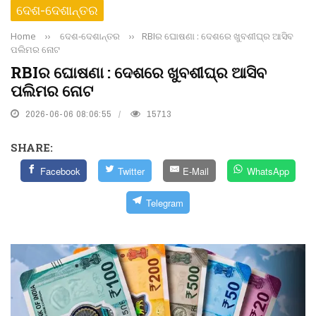
ଦେଶ-ଦେଶାନ୍ତର
Home
››
ଦେଶ-ଦେଶାନ୍ତର
››
RBIର ଘୋଷଣା : ଦେଶରେ ଖୁବଶୀଘ୍ର ଆସିବ
ପଲିମର ନୋଟ
RBIର ଘୋଷଣା : ଦେଶରେ ଖୁବଶୀଘ୍ର ଆସିବ
ପଲିମର ନୋଟ
2026-06-06 08:06:55
15713
SHARE:
Facebook
Twitter
E-Mail
WhatsApp
Telegram