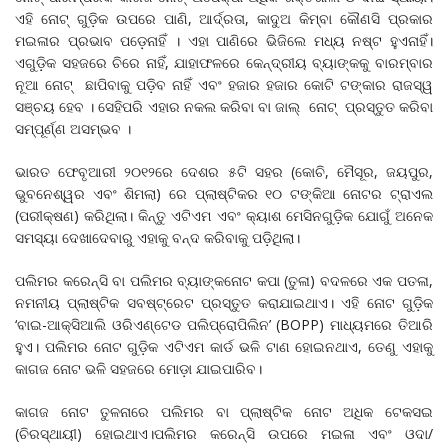
ଏହି ନୋଟ୍ ଗୁଡ଼ିକ ଉପରେ ପାଣି, ଆର୍ଦ୍ରତା, କାଦୁଅ କିମ୍ବା କୌଣସି ପ୍ରକାର
ମଇଳାର ପ୍ରଭାବ ପଡ଼େନାହିଁ । ଏହା ପାଣିରେ ଭିଜିଲେ ମଧ୍ୟ ନଷ୍ଟ ହୁଏନାହିଁ।
ଏଗୁଡ଼ିକ ସହଜରେ ଚିରେ ନାହିଁ, ଯାହାଫଳରେ କେନ୍ଦ୍ରୀୟ ବ୍ୟାଙ୍କକୁ ବାରମ୍ବାର
ନୂଆ ନୋଟ୍ ଛାପିବାକୁ ପଡ଼ିବ ନାହିଁ ଏବଂ ହଜାର ହଜାର କୋଟି ଟଙ୍କାର ରାଜସ୍ୱ
ସଞ୍ଚୟ ହେବ । ସେହିପରି ଏହାର ନକଲ କରିବା ବା ଜାଲ୍ ନୋଟ୍ ପ୍ରସ୍ତୁତ କରିବା
ସମ୍ପୂର୍ଣ୍ଣ ଅସମ୍ଭବ ।
ଭାରତ ଫେବୃଆରୀ ୨୦୧୨ରେ ଦେଶର ୫ଟି ସହର (କୋଚି, ମୈସୂର, ଜୟପୁର,
ଭୁବନେଶ୍ୱର ଏବଂ ଶିମଲା) ରେ ପ୍ଲାଷ୍ଟିକର ୧୦ ଟଙ୍କିଆ ନୋଟର ଟ୍ରାଏଲ
(ପରୀକ୍ଷଣ) କରିଥିଲା। କିନ୍ତୁ ଏଟିଏମ ଏବଂ କ୍ୟାଶ ମେସିନଗୁଡ଼ିକ ଯୋଗୁଁ ଅନେକ
ସମସ୍ୟା ଦେଖାଦେବାରୁ ଏହାକୁ ବନ୍ଦ କରିବାକୁ ପଡ଼ିଥିଲା।
ପଲିମର କରେନ୍ସି ବା ପଲିମର ବ୍ୟାଙ୍କନୋଟ କପା (ତୁଳା) ବଦଳରେ ଏକ ପତଳା,
ନମନୀୟ ପ୍ଲାଷ୍ଟିକ ସବଷ୍ଟ୍ରେଟ ପ୍ରସ୍ତୁତ କରାଯାଇଥାଏ। ଏହି ନୋଟ ଗୁଡ଼ିକ
‘ବାଇ-ଆକ୍ସିଆଲି ଓରିଏଣ୍ଟେଡ ପଲିପ୍ରୋପିଲିନ’ (BOPP) ମାଧ୍ୟମରେ ତିଆରି
ହୁଏ। ପଲିମର ନୋଟ ଗୁଡ଼ିକ ଏଟିଏମ କାର୍ଡ ଭଳି ଟାଣ ହୋଇନଥାଏ, ତେଣୁ ଏହାକୁ
କାଗଜ ନୋଟ ଭଳି ସହଜରେ ମୋଡ଼ା ଯାଇପାରିବ।
କାଗଜ ନୋଟ ତୁଳନାରେ ପଲିମର ବା ପ୍ଲାଷ୍ଟିକ ନୋଟ ଅଧିକ ଟେକସଇ
(ଚିରସ୍ଥାୟୀ) ହୋଇଥାଏ।ପଲିମର କରେନ୍ସି ଉପରେ ମଇଳା ଏବଂ ଓଦା/