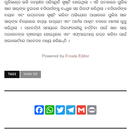
ଗୁଳିକାଣ୍ଡ ଭଳି ଗମ୍ଭୀର ପରିସ୍ଥିତି ସୃଷ୍ଟି ହୋଇଥିଲା । ଏହି ଘଟଣାରେ ପୁଲିସ
ଖାନ ସାର୍‌ଙ୍କ ଦୁଇଜଣ ବଡିଗାର୍ଡଙ୍କୁ ବନ୍ଧୁକ ସହ ଗିରଫ କରିଥିଲା । ବଡିଗାର୍ଡଙ୍କ
ବୟାନ ଏବଂ ଉତ୍ତେଜନା ସୃଷ୍ଟି କରିବା ଅଭିଯୋଗ ଆଧାରରେ ପୁଲିସ ଖାନ
ସାର୍‌ଙ୍କ ବିରୋଧରେ ହତ୍ୟା ଉଦ୍ୟମ ଏବଂ ଆର୍ମସ ଆକ୍ଟ ବଳରେ ମାମଲା ରୁଜୁ
କରିଥିଲା । ପରବର୍ତ୍ତୀ ସମୟରେ ଗିରଫଦାରୀରୁ ବର୍ତ୍ତିବା ପାଇଁ ଖାନ ସାର୍
ଅଦାଲତଙ୍କ ଦ୍ଵାରସ୍ଥ ହୋଇଥିଲେ ଏବଂ ଏଫ୍‌ଆଇଆର୍ ରଦ୍ଦ କରିବା ପାଇଁ
ହାଇକୋର୍ଟରେ ଆବେଦନ ମଧ୍ୟ କରିଛନ୍ତି ।
Powered by
Froala Editor
TAGS
KHAN SIR
Facebook
WhatsApp
Twitter
Telegram
Gmail
Print