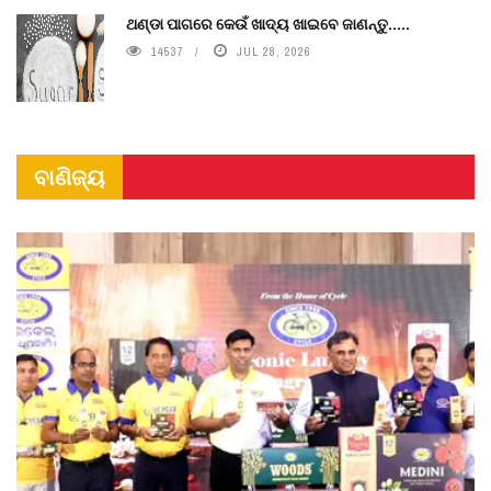
ଥଣ୍ଡା ପାଗରେ କେଉଁ ଖାଦ୍ୟ ଖାଇବେ ଜାଣନ୍ତୁ.....
14537
JUL 28, 2026
ବାଣିଜ୍ୟ