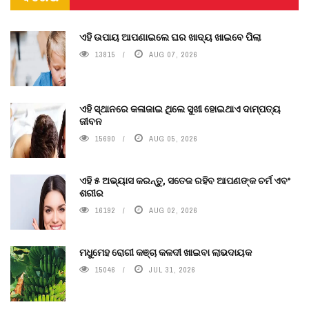
ଏହି ଉପାୟ ଆପଣାଇଲେ ଘର ଖାଦ୍ୟ ଖାଇବେ ପିଲା
13815
AUG 07, 2026
ଏହି ସ୍ଥାନରେ କଳାଜାଇ ଥିଲେ ସୁଖୀ ହୋଇଥାଏ ଦାମ୍ପତ୍ୟ
ଜୀବନ
15690
AUG 05, 2026
ଏହି ୫ ଅଭ୍ୟାସ କରନ୍ତୁ, ସତେଜ ରହିବ ଆପଣଙ୍କ ଚର୍ମ ଏବଂ
ଶରୀର
16192
AUG 02, 2026
ମଧୁମେହ ରୋଗୀ କଞ୍ଚା କଳଦୀ ଖାଇବା ଲାଭଦାୟକ
15046
JUL 31, 2026