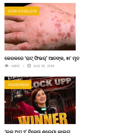
ଦେଶ-ଦେଶାନ୍ତର
କେରଳରେ ‘ରାଟ୍ ଫିଭର୍’ ଆତଙ୍କ, ୫୮ ମୃତ
14602
AUG 08, 2026
ମନୋରଞ୍ଜନ
‘ଲକ୍ ଅପ୍ ୨’ ବିଜେତା ଶ୍ରେୟା କାଲରା