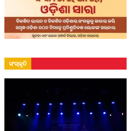
ସଂସ୍କୃତି