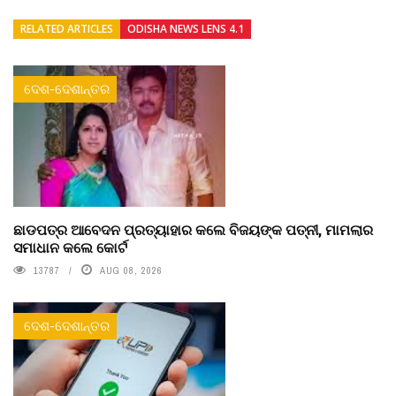
RELATED ARTICLES
ODISHA NEWS LENS 4.1
ଦେଶ-ଦେଶାନ୍ତର
ଛାଡପତ୍ର ଆବେଦନ ପ୍ରତ୍ୟାହାର କଲେ ବିଜୟଙ୍କ ପତ୍ନୀ, ମାମଲାର
ସମାଧାନ କଲେ କୋର୍ଟ
13787
AUG 08, 2026
ଦେଶ-ଦେଶାନ୍ତର