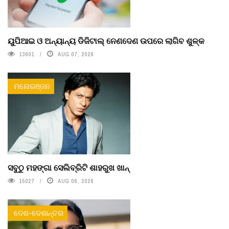
ୟୁପିଆଇ ଓ ଅନ୍ୟାନ୍ୟ ଡିଜିଟାଲ୍ ନେଣଦେଣ ଉପରେ ଲାଗିବ ଶୁଳ୍କ
13601
AUG 07, 2026
ମନୋରଞ୍ଜନ
ସବୁଠୁ ମହଙ୍ଗା ସେଲିବ୍ରିଟି ଶାହରୁଖ ଖାନ୍
15027
AUG 06, 2026
ଦେଶ-ଦେଶାନ୍ତର