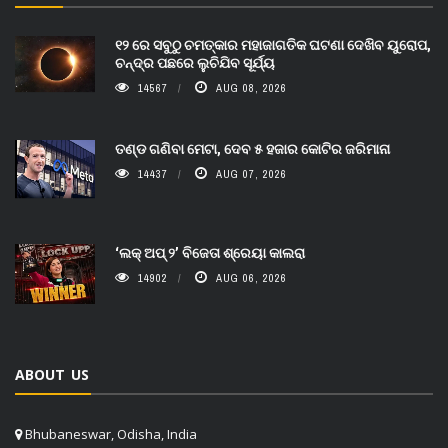
୧୨ ରେ ସବୁଠୁ ଚମତ୍କାର ମହାଜାଗତିକ ଘଟଣା ଦେଖିବ ୟୁରୋପ,
ଚନ୍ଦ୍ର ପଛରେ ଲୁଚିଯିବ ସୂର୍ଯ୍ୟ
14567
AUG 08, 2026
ତଣ୍ଡ ଗଣିବା ମେଟା, ଦେବ ୫ ହଜାର କୋଟିର ଜରିମାନା
14437
AUG 07, 2026
‘ଲକ୍ ଅପ୍ ୨’ ବିଜେତା ଶ୍ରେୟା କାଲରା
14902
AUG 06, 2026
ABOUT US
Bhubaneswar, Odisha, India