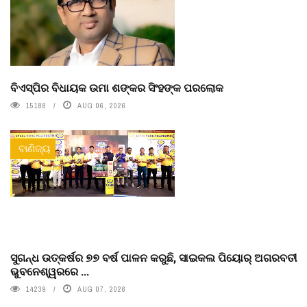
ବିଏସ୍‌ପିର ବିଧାୟକ ଉମା ଶଙ୍କର ସିଂହଙ୍କ ପରଲୋକ
15188
AUG 06, 2026
ବାଣିଜ୍ୟ
ସୁଗନ୍ଧ ଉତ୍କର୍ଷର ୭୭ ବର୍ଷ ପାଳନ କରୁଛି, ସାଇକଲ ପିୟୋର୍‌ ଅଗରବତୀ
ଭୁବନେଶ୍ୱରରେ ...
14239
AUG 07, 2026