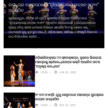
ରବୀନ୍ଦ୍ର ମଣ୍ଡପଠାରେ "ନୃତ୍ୟାଞ୍ଜଳୟ ଉତ୍ସବ-୨୦୨୨"
ଅନୁଷ୍ଠିତ
ଭୁବନେଶ୍ୱର, ୧୫/୦୫ (ନି.ପ୍ର.): ସ୍ଥାନୀୟ ରବୀନ୍ଦ୍ର ମଣ୍ଡପଠାରେ
"ନୃତ୍ୟାଞ୍ଜଳୟ ଉତ୍ସବ-୨୦୨୨" ଅନୁଷ୍ଠିତ ହୋଇଯାଇଛି । କାର୍ଯ୍ୟକ୍ରମରେ
ମୁଖ୍ୟ ଅତିଥି ଭାବେ ଧର୍ମଶାଳା ବିଧାୟକ ସ୍ଵାଧୀନ ହିମାଂଶୁ ଶେଖର ସାହୁ,
ପଦ୍ମଶ୍ରୀ ଗୁରୁ କୁମକୁମ ମହାନ୍ତି, ଓଡ଼ିଆ ଭାଷା, ସାହିତ୍ୟ ଓ ସଂସ୍କୃତି ବିଭାଗର
ଉପ-ନିର୍ଦ୍ଦେଶିକା ଶ୍ରୀମ ...
ଓଡ଼ିଶାଲିଙ୍କ୍ସର ୮ମ ସ୍ଵନକ୍ଷତ୍ର, ଲୁହରେ ଭିଜାଇଲା
ମହାପ୍ରଭୁ ଶ୍ରୀଜଗନ୍ନାଥଙ୍କ ଭକ୍ତି ଆଧାରିତ ନାଟକ
‘ଅଦୃଶ୍ୟ ଜଗନ୍ନାଥ‘
17018
JUN 25, 2025
୨୯ ତମ ଓଏମ୍‌ସି. ଗୁରୁ କେଳୁଚରଣ ମହାପାତ୍ର ପୁରସ୍କାର
ଉତ୍ସବ ଉଦ୍‍ଯାପିତ
17629
SEP 10, 2023