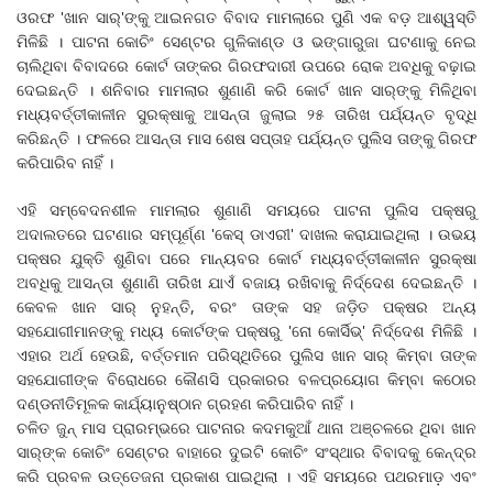
ଓରଫ 'ଖାନ ସାର୍‌'ଙ୍କୁ ଆଇନଗତ ବିବାଦ ମାମଲାରେ ପୁଣି ଏକ ବଡ଼ ଆଶ୍ୱସ୍ତି
ମିଳିଛି । ପାଟନା କୋଚିଂ ସେଣ୍ଟର ଗୁଳିକାଣ୍ଡ ଓ ଭଙ୍ଗାରୁଜା ଘଟଣାକୁ ନେଇ
ଚାଲିଥିବା ବିବାଦରେ କୋର୍ଟ ତାଙ୍କର ଗିରଫଦାରୀ ଉପରେ ରୋକ ଅବଧିକୁ ବଢ଼ାଇ
ଦେଇଛନ୍ତି । ଶନିବାର ମାମଲାର ଶୁଣାଣି କରି କୋର୍ଟ ଖାନ ସାର୍‌ଙ୍କୁ ମିଳିଥିବା
ମଧ୍ୟବର୍ତ୍ତୀକାଳୀନ ସୁରକ୍ଷାକୁ ଆସନ୍ତା ଜୁଲାଇ ୨୫ ତାରିଖ ପର୍ଯ୍ୟନ୍ତ ବୃଦ୍ଧି
କରିଛନ୍ତି । ଫଳରେ ଆସନ୍ତା ମାସ ଶେଷ ସପ୍ତାହ ପର୍ଯ୍ୟନ୍ତ ପୁଲିସ ତାଙ୍କୁ ଗିରଫ
କରିପାରିବ ନାହିଁ ।
ଏହି ସମ୍ବେଦନଶୀଳ ମାମଲାର ଶୁଣାଣି ସମୟରେ ପାଟନା ପୁଲିସ ପକ୍ଷରୁ
ଅଦାଲତରେ ଘଟଣାର ସମ୍ପୂର୍ଣ୍ଣ 'କେସ୍ ଡାଏରୀ' ଦାଖଲ କରାଯାଇଥିଲା । ଉଭୟ
ପକ୍ଷର ଯୁକ୍ତି ଶୁଣିବା ପରେ ମାନ୍ୟବର କୋର୍ଟ ମଧ୍ୟବର୍ତ୍ତୀକାଳୀନ ସୁରକ୍ଷା
ଅବଧିକୁ ଆସନ୍ତା ଶୁଣାଣି ତାରିଖ ଯାଏଁ ବଜାୟ ରଖିବାକୁ ନିର୍ଦ୍ଦେଶ ଦେଇଛନ୍ତି ।
କେବଳ ଖାନ ସାର୍ ନୁହନ୍ତି, ବରଂ ତାଙ୍କ ସହ ଜଡ଼ିତ ପକ୍ଷର ଅନ୍ୟ
ସହଯୋଗୀମାନଙ୍କୁ ମଧ୍ୟ କୋର୍ଟଙ୍କ ପକ୍ଷରୁ 'ନୋ କୋର୍ସିଭ୍' ନିର୍ଦ୍ଦେଶ ମିଳିଛି ।
ଏହାର ଅର୍ଥ ହେଉଛି, ବର୍ତ୍ତମାନ ପରିସ୍ଥିତିରେ ପୁଲିସ ଖାନ ସାର୍ କିମ୍ବା ତାଙ୍କ
ସହଯୋଗୀଙ୍କ ବିରୋଧରେ କୌଣସି ପ୍ରକାରର ବଳପ୍ରୟୋଗ କିମ୍ବା କଠୋର
ଦଣ୍ଡନୀତିମୂଳକ କାର୍ଯ୍ୟାନୁଷ୍ଠାନ ଗ୍ରହଣ କରିପାରିବ ନାହିଁ ।
ଚଳିତ ଜୁନ୍ ମାସ ପ୍ରାରମ୍ଭରେ ପାଟନାର କଦମକୁଆଁ ଥାନା ଅଞ୍ଚଳରେ ଥିବା ଖାନ
ସାର୍‌ଙ୍କ କୋଚିଂ ସେଣ୍ଟର ବାହାରେ ଦୁଇଟି କୋଚିଂ ସଂସ୍ଥାର ବିବାଦକୁ କେନ୍ଦ୍ର
କରି ପ୍ରବଳ ଉତ୍ତେଜନା ପ୍ରକାଶ ପାଇଥିଲା । ଏହି ସମୟରେ ପଥରମାଡ଼ ଏବଂ