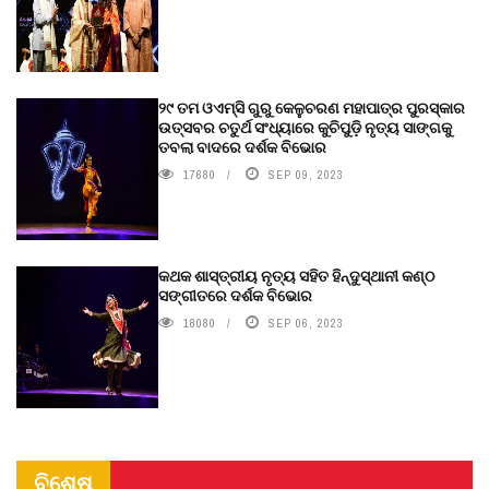
୨୯ ତମ ଓଏମ୍‌ସି ଗୁରୁ କେଳୁଚରଣ ମହାପାତ୍ର ପୁରସ୍କାର
ଉତ୍ସବର ଚତୁର୍ଥ ସଂଧ୍ୟାରେ କୁଚିପୁଡ଼ି ନୃତ୍ୟ ସାଙ୍ଗକୁ
ତବଲା ବାଦରେ ଦର୍ଶକ ବିଭୋର
17680
SEP 09, 2023
କଥକ ଶାସ୍ତ୍ରୀୟ ନୃତ୍ୟ ସହିତ ହିନ୍ଦୁସ୍ଥାନୀ କଣ୍ଠ
ସଙ୍ଗୀତରେ ଦର୍ଶକ ବିଭୋର
18080
SEP 06, 2023
ବିଶେଷ