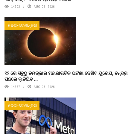
14902
AUG 06, 2026
ଦେଶ-ଦେଶାନ୍ତର
୧୨ ରେ ସବୁଠୁ ଚମତ୍କାର ମହାଜାଗତିକ ଘଟଣା ଦେଖିବ ୟୁରୋପ, ଚନ୍ଦ୍ର
ପଛରେ ଲୁଚିଯିବ ...
14567
AUG 08, 2026
ଦେଶ-ଦେଶାନ୍ତର