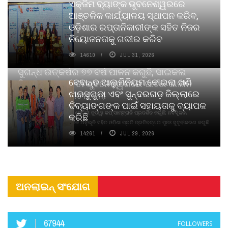
ଏକ୍ଜିମ ବ୍ୟାଙ୍କ ଭୁବନେଶ୍ୱରରେ
ଆଞ୍ଚଳିକ କାର୍ଯ୍ୟାଳୟ ସ୍ଥାପନ କରିବ,
ଓଡ଼ିଶାର ରପ୍ତାନିକାରୀଙ୍କ ସହିତ ନିଜର
ନିୟୋଜନତାକୁ ଗଭୀର କରିବ
14610
JUL 31, 2026
ସୁଗନ୍ଧ ଉତ୍କର୍ଷର ୭୭ ବର୍ଷ ପାଳନ କରୁଛି, ସାଇକଲ
ବେଦାନ୍ତ ଆଲୁମିନିୟମ କୋଇଲା ଖଣି
ପିୟୋର୍‌ ଅଗରବତୀ ଭୁବନେଶ୍ୱରରେ ପାର୍ବଣ କାଳୀନ
ଝାରସୁଗୁଡା ଏବଂ ସୁନ୍ଦରଗଡ଼ ଜିଲ୍ଲାରେ
ନବସୃଜନ ଉନ୍ମୋଚନ କଲା
ଦିବ୍ୟାଙ୍ଗଙ୍କ ପାଇଁ ସହାୟତାକୁ ବ୍ୟାପକ
ବାଉଁଶ ବିହୀନ କଠିନ ଧୂପ ଏବଂ ମେଦିନୀ ଜୁଡୱା କପ୍‌ ସାମ୍ବ୍ରାନି ପ୍ରଦର୍ଶିତ କରୁଛି; ନବସୃଜନ,
କରିଛି
ଦୀର୍ଘସ୍ଥାୟିତା ଏବଂ ଆଧ୍ୟାତ୍ମିକ ଅନୁଭୂତି ସହିତ ଓଡ଼ିଶା ପ୍ରତି ପ୍ରତିବଦ୍ଧତା ପୁନଃ ସୁଦୃଢୀକରଣ କରୁଛି
14261
JUL 29, 2026
ଅନଲାଇନ୍ ସଂଯୋଗ
67944
FOLLOWERS