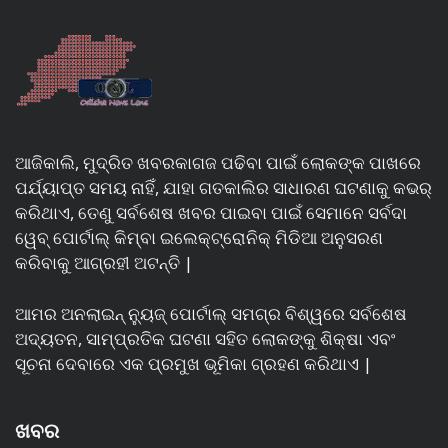
ଆଜିକାଲି, ମୁଦ୍ରିତ ଖବରକାଗଜ ପଢିବା ପାଇଁ ଲୋକଙ୍କ ପାଖରେ
ପର୍ଯ୍ୟାପ୍ତ ସମୟ ନାହିଁ, ଯାହା ଗତକାଲିର ସାଧାରଣ ଘଟଣାକୁ କଭର୍
କରିଥାଏ, ତେଣୁ ସର୍ବଶେଷ ଖବର ପାଇବା ପାଇଁ ସେମାନେ ସର୍ବଦା
ୱେବ୍ ପୋର୍ଟାଲ୍ କିମ୍ବା ଇଲେକ୍ଟ୍ରୋନିକ୍ ମିଡିଆ ଅନୁସରଣ
କରିବାକୁ ଆଗ୍ରହୀ ଅଟନ୍ତି |
ଆମର ଅନଲାଇନ୍ ନ୍ୟୁଜ୍ ପୋର୍ଟାଲ୍ ସମଗ୍ର ବିଶ୍ୱରେ ସର୍ବଶେଷ
ଅଦ୍ୟତନ, ସାମ୍ପ୍ରତିକ ଘଟଣା ସହିତ ଲୋକଙ୍କୁ ଶିକ୍ଷା ଏବଂ
ସୂଚନା ଦେବାରେ ଏକ ପ୍ରମୁଖ ଭୂମିକା ଗ୍ରହଣ କରିଥାଏ |
ଖବର