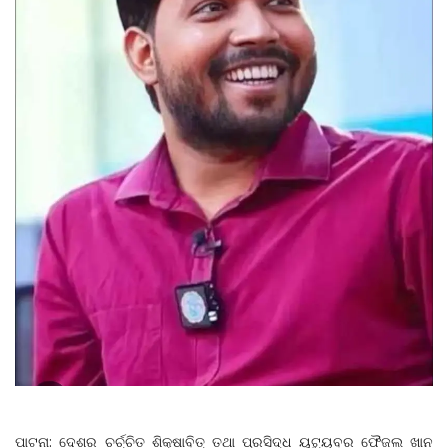
ପାଟନା: ଦେଶର ଚର୍ଚ୍ଚିତ ଶିକ୍ଷାବିତ୍‌ ତଥା ପ୍ରସିଦ୍ଧ ୟୁଟ୍ୟୁବର ଫୈଜଲ ଖାନ