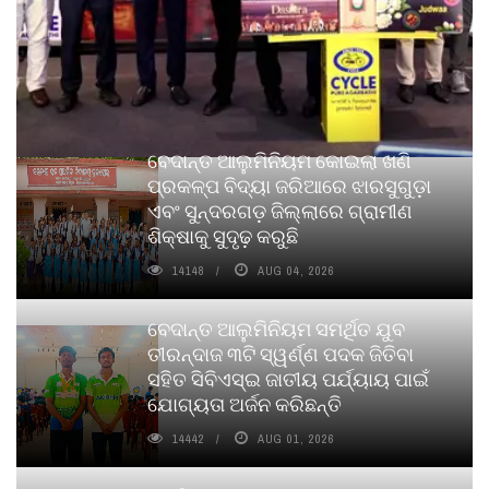
ବେଦାନ୍ତ ଆଲୁମିନିୟମ କୋଇଲା ଖଣି
ପ୍ରକଳ୍ପ ବିଦ୍ୟା ଜରିଆରେ ଝାରସୁଗୁଡ଼ା
ଏବଂ ସୁନ୍ଦରଗଡ଼ ଜିଲ୍ଲାରେ ଗ୍ରାମୀଣ
ଶିକ୍ଷାକୁ ସୁଦୃଢ଼ କରୁଛି
14148
AUG 04, 2026
ବେଦାନ୍ତ ଆଲୁମିନିୟମ ସମର୍ଥିତ ଯୁବ
ତୀରନ୍ଦାଜ ୩ଟି ସ୍ୱର୍ଣ୍ଣ ପଦକ ଜିତିବା
ସହିତ ସିବିଏସ୍ଇ ଜାତୀୟ ପର୍ଯ୍ୟାୟ ପାଇଁ
ଯୋଗ୍ୟତା ଅର୍ଜନ କରିଛନ୍ତି
14442
AUG 01, 2026