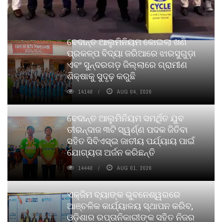
ବେଦାନ୍ତ ଆଲୁମିନିୟମ କୋଇଲା ଖଣି
ପ୍ରକଳ୍ପ ବିଦ୍ୟା ଜରିଆରେ ଝାରସୁଗୁଡ଼ା
ଏବଂ ସୁନ୍ଦରଗଡ଼ ଜିଲ୍ଲାରେ ଗ୍ରାମୀଣ
ଶିକ୍ଷାକୁ ସୁଦୃଢ଼ କରୁଛି
14148
AUG 04, 2026
ବେଦାନ୍ତ ଆଲୁମିନିୟମ ସମର୍ଥିତ ଯୁବ
ତୀରନ୍ଦାଜ ୩ଟି ସ୍ୱର୍ଣ୍ଣ ପଦକ ଜିତିବା
ସହିତ ସିବିଏସ୍ଇ ଜାତୀୟ ପର୍ଯ୍ୟାୟ ପାଇଁ
ଯୋଗ୍ୟତା ଅର୍ଜନ କରିଛନ୍ତି
14440
AUG 01, 2026
ଏକ୍ଜିମ ବ୍ୟାଙ୍କ ଭୁବନେଶ୍ୱରରେ
ଆଞ୍ଚଳିକ କାର୍ଯ୍ୟାଳୟ ସ୍ଥାପନ କରିବ,
ଓଡ଼ିଶାର ରପ୍ତାନିକାରୀଙ୍କ ସହିତ ନିଜର