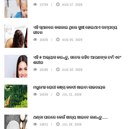
13759
AUG 07, 2026
ଏହି ସ୍ଥାନରେ କଳାଜାଇ ଥିଲେ ସୁଖୀ ହୋଇଥାଏ ଦାମ୍ପତ୍ୟ
ଜୀବନ
15635
AUG 05, 2026
ଏହି ୫ ଅଭ୍ୟାସ କରନ୍ତୁ, ସତେଜ ରହିବ ଆପଣଙ୍କ ଚର୍ମ ଏବଂ
ଶରୀର
16185
AUG 02, 2026
ମଧୁମେହ ରୋଗୀ କଞ୍ଚା କଳଦୀ ଖାଇବା ଲାଭଦାୟକ
15039
JUL 31, 2026
ଥଣ୍ଡା ପାଗରେ କେଉଁ ଖାଦ୍ୟ ଖାଇବେ ଜାଣନ୍ତୁ.....
14531
JUL 28, 2026