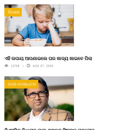
ବିଶେଷ
ଏହି ଉପାୟ ଆପଣାଇଲେ ଘର ଖାଦ୍ୟ ଖାଇବେ ପିଲା
13759
AUG 07, 2026
ଦେଶ-ଦେଶାନ୍ତର