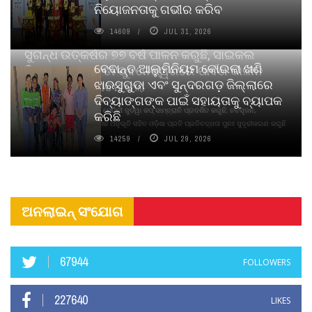
ନିୟୋଜନତାକୁ ଗଭୀର କରିବ
14609
JUL 31, 2026
ସୁଗନ୍ଧ ଉତ୍କର୍ଷର ୭୭ ବର୍ଷ ପାଳନ କରୁଛି, ସାଇକଲ
ବେଦାନ୍ତ ଆଲୁମିନିୟମ କୋଇଲା ଖଣି
ପିୟୋର୍‌ ଅଗରବତୀ ଭୁବନେଶ୍ୱରରେ ପାର୍ବଣ କାଳୀନ
ଝାରସୁଗୁଡା ଏବଂ ସୁନ୍ଦରଗଡ଼ ଜିଲ୍ଲାରେ
ନବସୃଜନ ଉନ୍ମୋଚନ କଲା
ଦିବ୍ୟାଙ୍ଗଙ୍କ ପାଇଁ ସହାୟତାକୁ ବ୍ୟାପକ
ବାଉଁଶ ବିହୀନ କଠିନ ଧୂପ ଏବଂ ମେଦିନୀ ଜୁଡୱା କପ୍‌ ସାମ୍ବ୍ରାନି ପ୍ରଦର୍ଶିତ କରୁଛି; ନବସୃଜନ,
କରିଛି
ଦୀର୍ଘସ୍ଥାୟିତା ଏବଂ ଆଧ୍ୟାତ୍ମିକ ଅନୁଭୂତି ସହିତ ଓଡ଼ିଶା ପ୍ରତି ପ୍ରତିବଦ୍ଧତା ପୁନଃ ସୁଦୃଢୀକରଣ କରୁଛି
14259
JUL 29, 2026
ଅନଲାଇନ୍ ସଂଯୋଗ
67944
FOLLOWERS
227640
LIKES