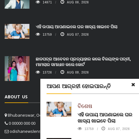
14971
AUG 06, 2026
ଏହି ଉପାୟ ଆପଣାଇଲେ ଘର ଖାଦ୍ୟ ଖାଇବେ ପିଲା
13759
AUG 07, 2026
ଛାଡପତ୍ର ଆବେଦନ ପ୍ରତ୍ୟାହାର କଲେ ବିଜୟଙ୍କ ପତ୍ନୀ,
ମାମଲାର ସମାଧାନ କଲେ କୋର୍ଟ
13726
AUG 08, 2026
ଆପଣ ଆଗ୍ରହୀ ହୋଇପାରନ୍ତି
ABOUT US
ବିଶେଷ
ଏହି ଉପାୟ ଆପଣାଇଲେ ଘର
Bhubaneswar, Odisha, India
ଖାଦ୍ୟ ଖାଇବେ ପିଲା
0 00000 000 00
13759
AUG 07, 2026
odishanewslens@gmail.com