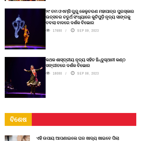
୨୯ ତମ ଓଏମ୍‌ସି ଗୁରୁ କେଳୁଚରଣ ମହାପାତ୍ର ପୁରସ୍କାର
ଉତ୍ସବର ଚତୁର୍ଥ ସଂଧ୍ୟାରେ କୁଚିପୁଡ଼ି ନୃତ୍ୟ ସାଙ୍ଗକୁ
ତବଲା ବାଦରେ ଦର୍ଶକ ବିଭୋର
17680
SEP 09, 2023
କଥକ ଶାସ୍ତ୍ରୀୟ ନୃତ୍ୟ ସହିତ ହିନ୍ଦୁସ୍ଥାନୀ କଣ୍ଠ
ସଙ୍ଗୀତରେ ଦର୍ଶକ ବିଭୋର
18080
SEP 06, 2023
ବିଶେଷ
ଏହି ଉପାୟ ଆପଣାଇଲେ ଘର ଖାଦ୍ୟ ଖାଇବେ ପିଲା