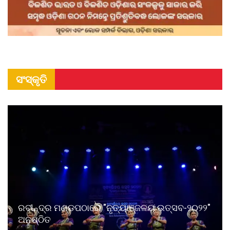
ସଂସ୍କୃତି
ରବୀନ୍ଦ୍ର ମଣ୍ଡପଠାରେ "ନୃତ୍ୟାଞ୍ଜଳୟ ଉତ୍ସବ-୨୦୨୨"
ଅନୁଷ୍ଠିତ