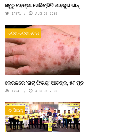
ସବୁଠୁ ମହଙ୍ଗା ସେଲିବ୍ରିଟି ଶାହରୁଖ ଖାନ୍
14971
AUG 06, 2026
ଦେଶ-ଦେଶାନ୍ତର
କେରଳରେ ‘ରାଟ୍ ଫିଭର୍’ ଆତଙ୍କ, ୫୮ ମୃତ
14541
AUG 08, 2026
ବାଣିଜ୍ୟ