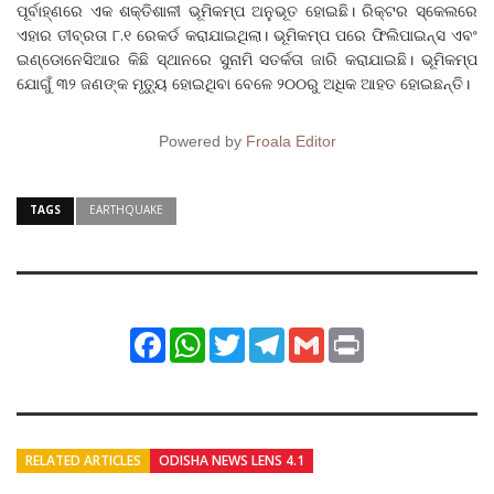
ପୂର୍ବାହ୍ଣରେ ଏକ ଶକ୍ତିଶାଳୀ ଭୂମିକମ୍ପ ଅନୁଭୂତ ହୋଇଛି। ରିକ୍ଟର ସ୍କେଲରେ
ଏହାର ତୀବ୍ରତା ୮.୧ ରେକର୍ଡ କରାଯାଇଥିଲା। ଭୂମିକମ୍ପ ପରେ ଫିଲିପାଇନ୍ସ ଏବଂ
ଇଣ୍ଡୋନେସିଆର କିଛି ସ୍ଥାନରେ ସୁନାମି ସତର୍କତା ଜାରି କରାଯାଇଛି। ଭୂମିକମ୍ପ
ଯୋଗୁଁ ୩୨ ଜଣଙ୍କ ମୃତ୍ୟୁ ହୋଇଥିବା ବେଳେ ୨୦୦ରୁ ଅଧିକ ଆହତ ହୋଇଛନ୍ତି।
Powered by
Froala Editor
TAGS
EARTHQUAKE
Facebook
WhatsApp
Twitter
Telegram
Gmail
Print
RELATED ARTICLES
ODISHA NEWS LENS 4.1