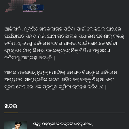
ଆଜିକାଲି, ମୁଦ୍ରିତ ଖବରକାଗଜ ପଢିବା ପାଇଁ ଲୋକଙ୍କ ପାଖରେ
ପର୍ଯ୍ୟାପ୍ତ ସମୟ ନାହିଁ, ଯାହା ଗତକାଲିର ସାଧାରଣ ଘଟଣାକୁ କଭର୍
କରିଥାଏ, ତେଣୁ ସର୍ବଶେଷ ଖବର ପାଇବା ପାଇଁ ସେମାନେ ସର୍ବଦା
ୱେବ୍ ପୋର୍ଟାଲ୍ କିମ୍ବା ଇଲେକ୍ଟ୍ରୋନିକ୍ ମିଡିଆ ଅନୁସରଣ
କରିବାକୁ ଆଗ୍ରହୀ ଅଟନ୍ତି |
ଆମର ଅନଲାଇନ୍ ନ୍ୟୁଜ୍ ପୋର୍ଟାଲ୍ ସମଗ୍ର ବିଶ୍ୱରେ ସର୍ବଶେଷ
ଅଦ୍ୟତନ, ସାମ୍ପ୍ରତିକ ଘଟଣା ସହିତ ଲୋକଙ୍କୁ ଶିକ୍ଷା ଏବଂ
ସୂଚନା ଦେବାରେ ଏକ ପ୍ରମୁଖ ଭୂମିକା ଗ୍ରହଣ କରିଥାଏ |
ଖବର
ସବୁଠୁ ମହଙ୍ଗା ସେଲିବ୍ରିଟି ଶାହରୁଖ ଖାନ୍