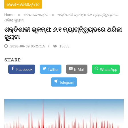
ଦେଶ-ଦେଶାନ୍ତର
Home
››
ଦେଶ-ଦେଶାନ୍ତର
››
ଶକ୍ତିଶାଳୀ ଭୂକମ୍ପ: ୬.୧ ମ୍ୟାଗ୍ନିଚ୍ୟୁଡରେ
ଥରିଲା କ୍ୟୁବା
ଶକ୍ତିଶାଳୀ ଭୂକମ୍ପ: ୬.୧ ମ୍ୟାଗ୍ନିଚ୍ୟୁଡରେ ଥରିଲା
କ୍ୟୁବା
2026-06-09 05:27:15
15655
SHARE:
Facebook
Twitter
E-Mail
WhatsApp
Telegram