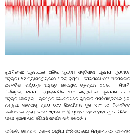
ନୂଆଦିଲ୍ଲୀ: ଭୂକମ୍ପରେ ଥରିଲା କ୍ୟୁବା। ଶକ୍ତିଶାଳୀ ଭୂକମ୍ପ କ୍ୟୁବାରେ
ଅନୁଭୂତ। ୬.୧ ମ୍ୟାଗ୍ନିଚ୍ୟୁଡରେ ଥରିଲା କ୍ୟୁବା । ମେକ୍ପିକୋ ଏବଂ ଆମେରିକାର
ଫ୍ଲୋରିଡା ପର୍ଯ୍ୟନ୍ତ ଅନୁଭୂତ ହୋଇଥିଲା ଭୂକମ୍ପର ଝଟକା । ମିଆମି,
ଓର୍ଲାଣ୍ଡୋ, ଟାମ୍ପା, ଜ୍ୟାକ୍ସନଭିଲ୍ ଏବଂ ତାଲାହାସୀରେ ଭୂକମ୍ପର ଝଟକା
ଅନୁଭୂତ ହୋଇଥିଲା । ଭୂକମ୍ପର କେନ୍ଦ୍ରସ୍ଥଳ କ୍ୟୁବାର ପଶ୍ଚିମାଞ୍ଚଳରେ ଥିବା
ମାଣ୍ଟୁଆ ସହରଠାରୁ ପ୍ରାୟ ୧୦୪ କିଲୋମିଟର ଦୂର ଏବଂ ୧୦ କିଲୋମିଟର
ଗଭୀରତାରେ ଥିଲା। ତେବେ ଏଥିରେ କେହି ମୃତାହତ ହୋଇନଥିବା ସୂଚନା ମିଳିଛି ।
ତେବେ ସୁନାମୀ ପାଇଁ କୌଣସି ସତର୍କତା ଜାରି ହୋଇନି ।
ସେହିଭଳି, ସୋମବାର ସକାଳେ ଦକ୍ଷିଣ ଫିଲିପାଇନ୍ସର ମିଣ୍ଡାନାଓରେ ସୋମବାର