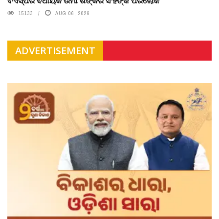
ବିଏସ୍‌ପିର ବିଧାୟକ ଉମା ଶଙ୍କର ସିଂହଙ୍କ ପରଲୋକ
15133
AUG 06, 2026
ADVERTISEMENT