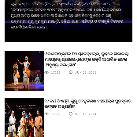
ଭୁବନେଶ୍ୱର, ୧୫/୦୫ (ନି.ପ୍ର.): ସ୍ଥାନୀୟ ରବୀନ୍ଦ୍ର ମଣ୍ଡପଠାରେ
"ନୃତ୍ୟାଞ୍ଜଳୟ ଉତ୍ସବ-୨୦୨୨" ଅନୁଷ୍ଠିତ ହୋଇଯାଇଛି । କାର୍ଯ୍ୟକ୍ରମରେ
ମୁଖ୍ୟ ଅତିଥି ଭାବେ ଧର୍ମଶାଳା ବିଧାୟକ ସ୍ଵାଧୀନ ହିମାଂଶୁ ଶେଖର ସାହୁ,
ପଦ୍ମଶ୍ରୀ ଗୁରୁ କୁମକୁମ ମହାନ୍ତି, ଓଡ଼ିଆ ଭାଷା, ସାହିତ୍ୟ ଓ ସଂସ୍କୃତି ବିଭାଗର
ଉପ-ନିର୍ଦ୍ଦେଶିକା ଶ୍ରୀମ ...
ଓଡ଼ିଶାଲିଙ୍କ୍ସର ୮ମ ସ୍ଵନକ୍ଷତ୍ର, ଲୁହରେ ଭିଜାଇଲା
ମହାପ୍ରଭୁ ଶ୍ରୀଜଗନ୍ନାଥଙ୍କ ଭକ୍ତି ଆଧାରିତ ନାଟକ
‘ଅଦୃଶ୍ୟ ଜଗନ୍ନାଥ‘
17018
JUN 25, 2025
୨୯ ତମ ଓଏମ୍‌ସି. ଗୁରୁ କେଳୁଚରଣ ମହାପାତ୍ର ପୁରସ୍କାର
ଉତ୍ସବ ଉଦ୍‍ଯାପିତ
17629
SEP 10, 2023