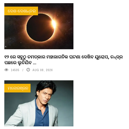
ଦେଶ-ଦେଶାନ୍ତର
୧୨ ରେ ସବୁଠୁ ଚମତ୍କାର ମହାଜାଗତିକ ଘଟଣା ଦେଖିବ ୟୁରୋପ, ଚନ୍ଦ୍ର
ପଛରେ ଲୁଚିଯିବ ...
14505
AUG 08, 2026
ମନୋରଞ୍ଜନ