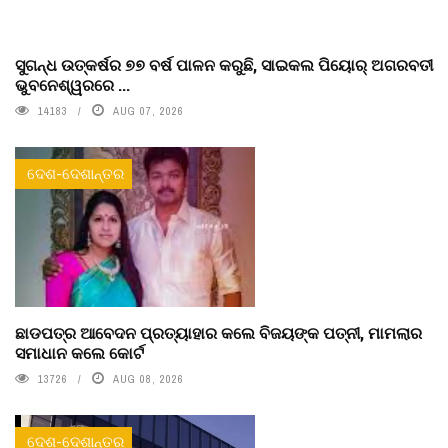
ସୁଗନ୍ଧ ଉତ୍କର୍ଷର ୭୭ ବର୍ଷ ପାଳନ କରୁଛି, ସାଇକଲ ପିୟୋର୍‌ ଅଗରବତୀ
ଭୁବନେଶ୍ୱରରେ ...
14183
AUG 07, 2026
ଦେଶ-ଦେଶାନ୍ତର
ଛାଡପତ୍ର ଆବେଦନ ପ୍ରତ୍ୟାହାର କଲେ ବିଜୟଙ୍କ ପତ୍ନୀ, ମାମଲାର
ସମାଧାନ କଲେ କୋର୍ଟ
13726
AUG 08, 2026
ଦେଶ-ଦେଶାନ୍ତର