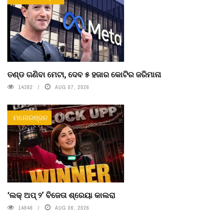
ତଣ୍ଡ ଗଣିବା ମେଟା, ଦେବ ୫ ହଜାର କୋଟିର ଜରିମାନା
14382
AUG 07, 2026
ମନୋରଞ୍ଜନ
‘ଲକ୍ ଅପ୍ ୨’ ବିଜେତା ଶ୍ରେୟା କାଲରା
14846
AUG 06, 2026