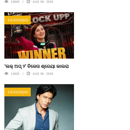
13809
AUG 08, 2026
ମନୋରଞ୍ଜନ
‘ଲକ୍ ଅପ୍ ୨’ ବିଜେତା ଶ୍ରେୟା କାଲରା
14926
AUG 06, 2026
ମନୋରଞ୍ଜନ