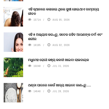
ଏହି ସ୍ଥାନରେ କଳାଜାଇ ଥିଲେ ସୁଖୀ ହୋଇଥାଏ ଦାମ୍ପତ୍ୟ
ଜୀବନ
15714
AUG 05, 2026
ଏହି ୫ ଅଭ୍ୟାସ କରନ୍ତୁ, ସତେଜ ରହିବ ଆପଣଙ୍କ ଚର୍ମ ଏବଂ
ଶରୀର
16195
AUG 02, 2026
ମଧୁମେହ ରୋଗୀ କଞ୍ଚା କଳଦୀ ଖାଇବା ଲାଭଦାୟକ
15048
JUL 31, 2026
ଥଣ୍ଡା ପାଗରେ କେଉଁ ଖାଦ୍ୟ ଖାଇବେ ଜାଣନ୍ତୁ.....
14540
JUL 28, 2026