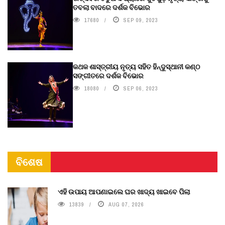
ତବଲା ବାଦରେ ଦର୍ଶକ ବିଭୋର
17680
SEP 09, 2023
କଥକ ଶାସ୍ତ୍ରୀୟ ନୃତ୍ୟ ସହିତ ହିନ୍ଦୁସ୍ଥାନୀ କଣ୍ଠ
ସଙ୍ଗୀତରେ ଦର୍ଶକ ବିଭୋର
18080
SEP 06, 2023
ବିଶେଷ
ଏହି ଉପାୟ ଆପଣାଇଲେ ଘର ଖାଦ୍ୟ ଖାଇବେ ପିଲା
13839
AUG 07, 2026