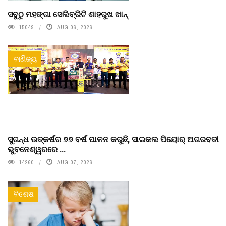
ସବୁଠୁ ମହଙ୍ଗା ସେଲିବ୍ରିଟି ଶାହରୁଖ ଖାନ୍
15049
AUG 06, 2026
ବାଣିଜ୍ୟ
ସୁଗନ୍ଧ ଉତ୍କର୍ଷର ୭୭ ବର୍ଷ ପାଳନ କରୁଛି, ସାଇକଲ ପିୟୋର୍‌ ଅଗରବତୀ
ଭୁବନେଶ୍ୱରରେ ...
14260
AUG 07, 2026
ବିଶେଷ