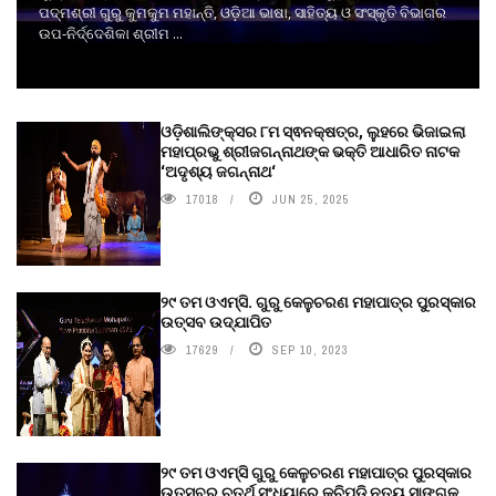
ପଦ୍ମଶ୍ରୀ ଗୁରୁ କୁମକୁମ ମହାନ୍ତି, ଓଡ଼ିଆ ଭାଷା, ସାହିତ୍ୟ ଓ ସଂସ୍କୃତି ବିଭାଗର
ଉପ-ନିର୍ଦ୍ଦେଶିକା ଶ୍ରୀମ ...
ଓଡ଼ିଶାଲିଙ୍କ୍ସର ୮ମ ସ୍ଵନକ୍ଷତ୍ର, ଲୁହରେ ଭିଜାଇଲା
ମହାପ୍ରଭୁ ଶ୍ରୀଜଗନ୍ନାଥଙ୍କ ଭକ୍ତି ଆଧାରିତ ନାଟକ
‘ଅଦୃଶ୍ୟ ଜଗନ୍ନାଥ‘
17018
JUN 25, 2025
୨୯ ତମ ଓଏମ୍‌ସି. ଗୁରୁ କେଳୁଚରଣ ମହାପାତ୍ର ପୁରସ୍କାର
ଉତ୍ସବ ଉଦ୍‍ଯାପିତ
17629
SEP 10, 2023
୨୯ ତମ ଓଏମ୍‌ସି ଗୁରୁ କେଳୁଚରଣ ମହାପାତ୍ର ପୁରସ୍କାର
ଉତ୍ସବର ଚତୁର୍ଥ ସଂଧ୍ୟାରେ କୁଚିପୁଡ଼ି ନୃତ୍ୟ ସାଙ୍ଗକୁ