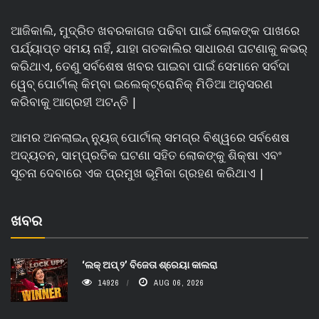
ଆଜିକାଲି, ମୁଦ୍ରିତ ଖବରକାଗଜ ପଢିବା ପାଇଁ ଲୋକଙ୍କ ପାଖରେ
ପର୍ଯ୍ୟାପ୍ତ ସମୟ ନାହିଁ, ଯାହା ଗତକାଲିର ସାଧାରଣ ଘଟଣାକୁ କଭର୍
କରିଥାଏ, ତେଣୁ ସର୍ବଶେଷ ଖବର ପାଇବା ପାଇଁ ସେମାନେ ସର୍ବଦା
ୱେବ୍ ପୋର୍ଟାଲ୍ କିମ୍ବା ଇଲେକ୍ଟ୍ରୋନିକ୍ ମିଡିଆ ଅନୁସରଣ
କରିବାକୁ ଆଗ୍ରହୀ ଅଟନ୍ତି |
ଆମର ଅନଲାଇନ୍ ନ୍ୟୁଜ୍ ପୋର୍ଟାଲ୍ ସମଗ୍ର ବିଶ୍ୱରେ ସର୍ବଶେଷ
ଅଦ୍ୟତନ, ସାମ୍ପ୍ରତିକ ଘଟଣା ସହିତ ଲୋକଙ୍କୁ ଶିକ୍ଷା ଏବଂ
ସୂଚନା ଦେବାରେ ଏକ ପ୍ରମୁଖ ଭୂମିକା ଗ୍ରହଣ କରିଥାଏ |
ଖବର
‘ଲକ୍ ଅପ୍ ୨’ ବିଜେତା ଶ୍ରେୟା କାଲରା
14926
AUG 06, 2026