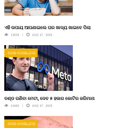
ଏହି ଉପାୟ ଆପଣାଇଲେ ଘର ଖାଦ୍ୟ ଖାଇବେ ପିଲା
13839
AUG 07, 2026
ଦେଶ-ଦେଶାନ୍ତର
ତଣ୍ଡ ଗଣିବା ମେଟା, ଦେବ ୫ ହଜାର କୋଟିର ଜରିମାନା
14460
AUG 07, 2026
ଦେଶ-ଦେଶାନ୍ତର