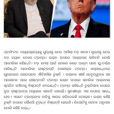
ଓ୍ବାସିଂଟନ: ମଧ୍ୟପ୍ରାଚ୍ୟକୁ ଯୁଦ୍ଧକୁ ନେଇ ଆସିଲା ବଡ଼ ଖବର। ଯୁଦ୍ଧକୁ ନେଇ
ବଡ ବୟାନ ଦେଲେ ଟ୍ରମ୍ପ। ଇରାନ ଉପରେ ଆକ୍ରମଣ କରିବନି ବୋଲି
ଆମେରିକା କହିଛନ୍ତି। ବଡ଼ ହମଲା ପାଇଁ ଧମକର କେଇ ଘଣ୍ଟା ପରେ ୟୁ-ଟର୍ଣ୍ଣ
ମାରିଛନ୍ତି ଆମେରିକା ରାଷ୍ଟ୍ରପତି ଡୋନାଲ୍ଡ ଟ୍ରମ୍ପ। ସପ୍ତାହାନ୍ତରେ
ୟୁରୋପରେ ହୋଇପାରେ ଐତିହାସିକ ଚୁକ୍ତି । ଇରାନର ଶୀର୍ଷ ନେତୃତ୍ୱଙ୍କ ସହ
ଆଲୋଚନା ପରେ ରାଷ୍ଟ୍ରପତି ଟ୍ରମ୍ପ ଇରାନ ଉପରେ ସାମରିକ ଆକ୍ରମଣ
ସ୍ଥଗିତ ରଖିବାକୁ ନିଷ୍ପତ୍ତି ନେଇଛନ୍ତି। ଟ୍ରମ୍ପ କହିଛନ୍ତି ଚୁକ୍ତିନାମା ଉପରେ
ଦୁଇ ରାଷ୍ଟ୍ରଙ୍କ ମଧ୍ୟରେ ସହମତି ହୋଇଛି। ଖୁବଶୀଘ୍ର ଏହା ଉପରେ ସାଇନ୍
ହେବ। ଏପଟେ ଟ୍ରମ୍ପଙ୍କ ଦାବିକୁ ଖାରଜ କରିଦେଇଛି ତେହରାନ। ଇରାନ କହିଛି
ଚୁକ୍ତି ଉପରେ କୌଣସି ଚୂଡ଼ାନ୍ତ ନିଷ୍ପତ୍ତି ହୋଇନି। ରିପୋର୍ଟକୁ କେବଳ ଅନୁମାନ
ବୋଲି କହିଛି ଇରାନ୍।