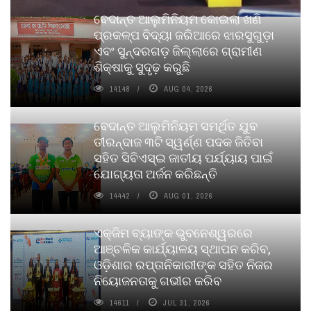
ବେଦାନ୍ତ ଆଲୁମିନିୟମ କୋଇଲା ଖଣି
ପ୍ରକଳ୍ପ ବିଦ୍ୟା ଜରିଆରେ ଝାରସୁଗୁଡ଼ା
ଏବଂ ସୁନ୍ଦରଗଡ଼ ଜିଲ୍ଲାରେ ଗ୍ରାମୀଣ
ଶିକ୍ଷାକୁ ସୁଦୃଢ଼ କରୁଛି
14148
AUG 04, 2026
ବେଦାନ୍ତ ଆଲୁମିନିୟମ ସମର୍ଥିତ ଯୁବ
ତୀରନ୍ଦାଜ ୩ଟି ସ୍ୱର୍ଣ୍ଣ ପଦକ ଜିତିବା
ସହିତ ସିବିଏସ୍ଇ ଜାତୀୟ ପର୍ଯ୍ୟାୟ ପାଇଁ
ଯୋଗ୍ୟତା ଅର୍ଜନ କରିଛନ୍ତି
14442
AUG 01, 2026
ଏକ୍ଜିମ ବ୍ୟାଙ୍କ ଭୁବନେଶ୍ୱରରେ
ଆଞ୍ଚଳିକ କାର୍ଯ୍ୟାଳୟ ସ୍ଥାପନ କରିବ,
ଓଡ଼ିଶାର ରପ୍ତାନିକାରୀଙ୍କ ସହିତ ନିଜର
ନିୟୋଜନତାକୁ ଗଭୀର କରିବ
14611
JUL 31, 2026