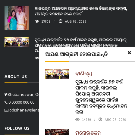
ଛାଡପତ୍ର ଆବେଦନ ପ୍ରତ୍ୟାହାର କଲେ ବିଜୟଙ୍କ ପତ୍ନୀ,
ମାମଲାର ସମାଧାନ କଲେ କୋର୍ଟ
13809
AUG 08, 2026
ସୁଗନ୍ଧ ଉତ୍କର୍ଷର ୭୭ ବର୍ଷ ପାଳନ କରୁଛି, ସାଇକଲ ପିୟୋର୍‌
ଅଗରବତୀ ଭୁବନେଶ୍ୱରରେ ପାର୍ବଣ କାଳୀନ ନବସୃଜନ
ଉନ୍ମୋଚନ କଲା
ଆପଣ ଆଗ୍ରହୀ ହୋଇପାରନ୍ତି
14260
AUG 07, 2026
ବାଣିଜ୍ୟ
ABOUT US
ସୁଗନ୍ଧ ଉତ୍କର୍ଷର ୭୭ ବର୍ଷ
ପାଳନ କରୁଛି, ସାଇକଲ
ପିୟୋର୍‌ ଅଗରବତୀ
Bhubaneswar, Odisha, India
ଭୁବନେଶ୍ୱରରେ ପାର୍ବଣ
0 00000 000 00
କାଳୀନ ନବସୃଜନ ଉନ୍ମୋଚନ
odishanewslens@gmail.com
କଲା
14260
AUG 07, 2026
FOLLOW US
ମନୋରଞ୍ଜନ