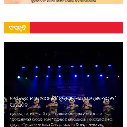
ସଂସ୍କୃତି
ରବୀନ୍ଦ୍ର ମଣ୍ଡପଠାରେ "ନୃତ୍ୟାଞ୍ଜଳୟ ଉତ୍ସବ-୨୦୨୨"
ଅନୁଷ୍ଠିତ
ଭୁବନେଶ୍ୱର, ୧୫/୦୫ (ନି.ପ୍ର.): ସ୍ଥାନୀୟ ରବୀନ୍ଦ୍ର ମଣ୍ଡପଠାରେ
"ନୃତ୍ୟାଞ୍ଜଳୟ ଉତ୍ସବ-୨୦୨୨" ଅନୁଷ୍ଠିତ ହୋଇଯାଇଛି । କାର୍ଯ୍ୟକ୍ରମରେ
ମୁଖ୍ୟ ଅତିଥି ଭାବେ ଧର୍ମଶାଳା ବିଧାୟକ ସ୍ଵାଧୀନ ହିମାଂଶୁ ଶେଖର ସାହୁ,