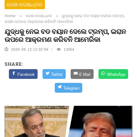
ଦେଶ-ଦେଶାନ୍ତର
Home
››
ଦେଶ-ଦେଶାନ୍ତର
››
ଯୁଦ୍ଧକୁ ନେଇ ବଡ ବୟାନ ଦେଲେ ଟ୍ରମ୍ପ,
ଇରାନ ଉପରେ ଆକ୍ରମଣ କରିବନି ଆମେରିକା
ଯୁଦ୍ଧକୁ ନେଇ ବଡ ବୟାନ ଦେଲେ ଟ୍ରମ୍ପ, ଇରାନ
ଉପରେ ଆକ୍ରମଣ କରିବନି ଆମେରିକା
2026-06-12 13:02:59
13954
SHARE:
Facebook
Twitter
E-Mail
WhatsApp
Telegram