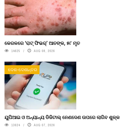
କେରଳରେ ‘ରାଟ୍ ଫିଭର୍’ ଆତଙ୍କ, ୫୮ ମୃତ
14625
AUG 08, 2026
ଦେଶ-ଦେଶାନ୍ତର
ୟୁପିଆଇ ଓ ଅନ୍ୟାନ୍ୟ ଡିଜିଟାଲ୍ ନେଣଦେଣ ଉପରେ ଲାଗିବ ଶୁଳ୍କ
13624
AUG 07, 2026