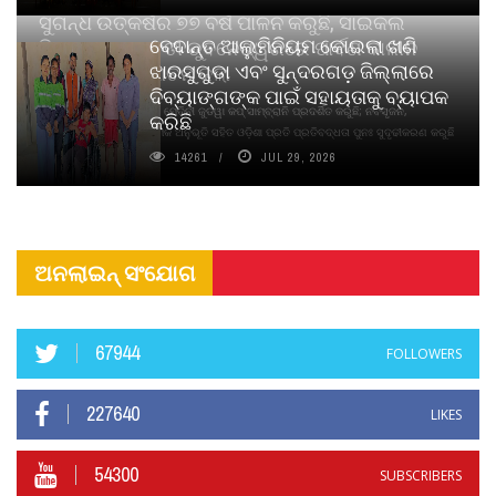
ସୁଗନ୍ଧ ଉତ୍କର୍ଷର ୭୭ ବର୍ଷ ପାଳନ କରୁଛି, ସାଇକଲ
ବେଦାନ୍ତ ଆଲୁମିନିୟମ କୋଇଲା ଖଣି
ପିୟୋର୍‌ ଅଗରବତୀ ଭୁବନେଶ୍ୱରରେ ପାର୍ବଣ କାଳୀନ
ଝାରସୁଗୁଡା ଏବଂ ସୁନ୍ଦରଗଡ଼ ଜିଲ୍ଲାରେ
ନବସୃଜନ ଉନ୍ମୋଚନ କଲା
ଦିବ୍ୟାଙ୍ଗଙ୍କ ପାଇଁ ସହାୟତାକୁ ବ୍ୟାପକ
ବାଉଁଶ ବିହୀନ କଠିନ ଧୂପ ଏବଂ ମେଦିନୀ ଜୁଡୱା କପ୍‌ ସାମ୍ବ୍ରାନି ପ୍ରଦର୍ଶିତ କରୁଛି; ନବସୃଜନ,
କରିଛି
ଦୀର୍ଘସ୍ଥାୟିତା ଏବଂ ଆଧ୍ୟାତ୍ମିକ ଅନୁଭୂତି ସହିତ ଓଡ଼ିଶା ପ୍ରତି ପ୍ରତିବଦ୍ଧତା ପୁନଃ ସୁଦୃଢୀକରଣ କରୁଛି
14261
JUL 29, 2026
ଅନଲାଇନ୍ ସଂଯୋଗ
67944
FOLLOWERS
227640
LIKES
54300
SUBSCRIBERS