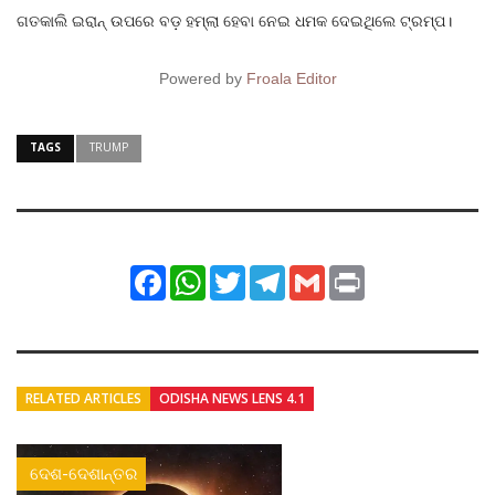
ଗତକାଲି ଇରାନ୍ ଉପରେ ବଡ଼ ହମ୍‌ଲା ହେବା ନେଇ ଧମକ ଦେଇଥିଲେ ଟ୍ରମ୍ପ।
Powered by
Froala Editor
TAGS
TRUMP
Facebook
WhatsApp
Twitter
Telegram
Gmail
Print
RELATED ARTICLES
ODISHA NEWS LENS 4.1
ଦେଶ-ଦେଶାନ୍ତର