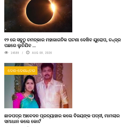
୧୨ ରେ ସବୁଠୁ ଚମତ୍କାର ମହାଜାଗତିକ ଘଟଣା ଦେଖିବ ୟୁରୋପ, ଚନ୍ଦ୍ର
ପଛରେ ଲୁଚିଯିବ ...
14589
AUG 08, 2026
ଦେଶ-ଦେଶାନ୍ତର
ଛାଡପତ୍ର ଆବେଦନ ପ୍ରତ୍ୟାହାର କଲେ ବିଜୟଙ୍କ ପତ୍ନୀ, ମାମଲାର
ସମାଧାନ କଲେ କୋର୍ଟ