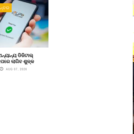
ନ୍ତର
ନ୍ୟାନ୍ୟ ଡିଜିଟାଲ୍
ରେ ଲାଗିବ ଶୁଳ୍କ
AUG 07, 2026