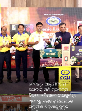
ବେଦାନ୍ତ ଆଲୁମିନିୟମ
କୋଇଲା ଖଣି ପ୍ରକଳ୍ପ
ବିଦ୍ୟା ଜରିଆରେ ଝାରସୁଗୁଡ଼ା
ଏବଂ ସୁନ୍ଦରଗଡ଼ ଜିଲ୍ଲାରେ
ଗ୍ରାମୀଣ ଶିକ୍ଷାକୁ ସୁଦୃଢ଼