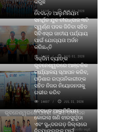
କରୁଛି
14145
AUG 04, 2026
ବେଦାନ୍ତ ଆଲୁମିନିୟମ
ସମର୍ଥିତ ଯୁବ ତୀରନ୍ଦାଜ ୩ଟି
ସ୍ୱର୍ଣ୍ଣ ପଦକ ଜିତିବା ସହିତ
ସିବିଏସ୍ଇ ଜାତୀୟ ପର୍ଯ୍ୟାୟ
ପାଇଁ ଯୋଗ୍ୟତା ଅର୍ଜନ
କରିଛନ୍ତି
14438
AUG 01, 2026
ଏକ୍ଜିମ ବ୍ୟାଙ୍କ
ଭୁବନେଶ୍ୱରରେ ଆଞ୍ଚଳିକ
କାର୍ଯ୍ୟାଳୟ ସ୍ଥାପନ କରିବ,
ଓଡ଼ିଶାର ରପ୍ତାନିକାରୀଙ୍କ
ସହିତ ନିଜର ନିୟୋଜନତାକୁ
ଗଭୀର କରିବ
ସୁଗନ୍ଧ ଉତ୍କର୍ଷର ୭୭ ବର୍ଷ ପାଳନ କରୁଛି,
14607
JUL 31, 2026
ସାଇକଲ ପିୟୋର୍‌ ଅଗରବତୀ
ବେଦାନ୍ତ ଆଲୁମିନିୟମ
ଭୁବନେଶ୍ୱରରେ ପାର୍ବଣ କାଳୀନ ନବସୃଜନ
କୋଇଲା ଖଣି ଝାରସୁଗୁଡା
ଉନ୍ମୋଚନ କଲା
ଏବଂ ସୁନ୍ଦରଗଡ଼ ଜିଲ୍ଲାରେ
ବାଉଁଶ ବିହୀନ କଠିନ ଧୂପ ଏବଂ ମେଦିନୀ ଜୁଡୱା କପ୍‌ ସାମ୍ବ୍ରାନି ପ୍ରଦର୍ଶିତ କରୁଛି;
ଦିବ୍ୟାଙ୍ଗଙ୍କ ପାଇଁ