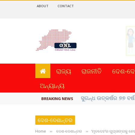
ABOUT
CONTACT
ରାଜ୍ୟ
ରାଜନୀତି
ଦେଶ-ଦେ
ଅନ୍ୟାନ୍ୟ
ୟୁପିଆଇ ଓ ଅନ୍ୟାନ୍ୟ ଡିଜି
BREAKING NEWS
ଦେଶ-ଦେଶାନ୍ତର
Home
››
ଦେଶ-ଦେଶାନ୍ତର
››
‘ମୃତଦେହ’ର ଗୁପ୍ତାଙ୍ଗକୁ ନେ