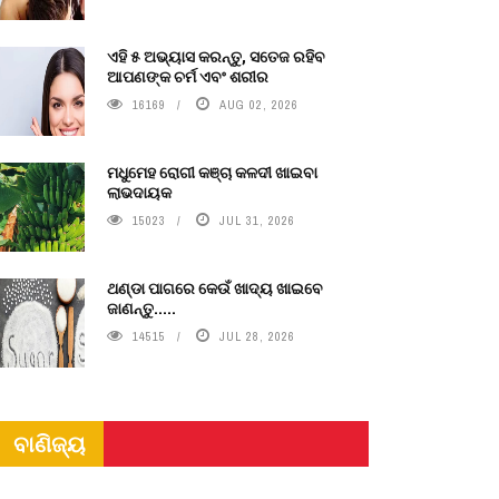
ଏହି ୫ ଅଭ୍ୟାସ କରନ୍ତୁ, ସତେଜ ରହିବ
ଆପଣଙ୍କ ଚର୍ମ ଏବଂ ଶରୀର
16169
AUG 02, 2026
ମଧୁମେହ ରୋଗୀ କଞ୍ଚା କଳଦୀ ଖାଇବା
ଲାଭଦାୟକ
15023
JUL 31, 2026
ଥଣ୍ଡା ପାଗରେ କେଉଁ ଖାଦ୍ୟ ଖାଇବେ
ଜାଣନ୍ତୁ.....
14515
JUL 28, 2026
ବାଣିଜ୍ୟ