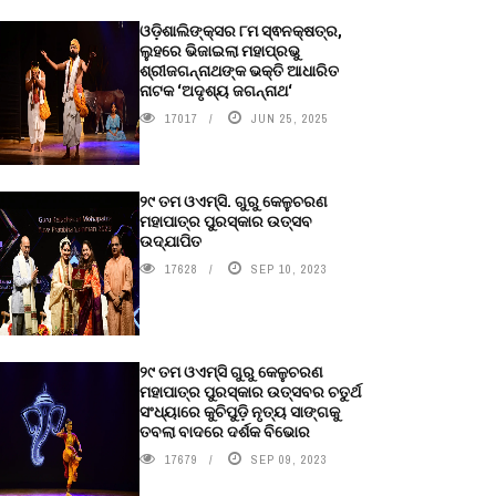
ଓଡ଼ିଶାଲିଙ୍କ୍ସର ୮ମ ସ୍ଵନକ୍ଷତ୍ର,
ଲୁହରେ ଭିଜାଇଲା ମହାପ୍ରଭୁ
ଶ୍ରୀଜଗନ୍ନାଥଙ୍କ ଭକ୍ତି ଆଧାରିତ
ନାଟକ ‘ଅଦୃଶ୍ୟ ଜଗନ୍ନାଥ‘
17017
JUN 25, 2025
୨୯ ତମ ଓଏମ୍‌ସି. ଗୁରୁ କେଳୁଚରଣ
ମହାପାତ୍ର ପୁରସ୍କାର ଉତ୍ସବ
ଉଦ୍‍ଯାପିତ
17628
SEP 10, 2023
୨୯ ତମ ଓଏମ୍‌ସି ଗୁରୁ କେଳୁଚରଣ
ମହାପାତ୍ର ପୁରସ୍କାର ଉତ୍ସବର ଚତୁର୍ଥ
ସଂଧ୍ୟାରେ କୁଚିପୁଡ଼ି ନୃତ୍ୟ ସାଙ୍ଗକୁ
ତବଲା ବାଦରେ ଦର୍ଶକ ବିଭୋର
17679
SEP 09, 2023