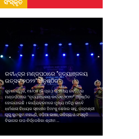
ସଂସ୍କୃତି
ରବୀନ୍ଦ୍ର ମଣ୍ଡପଠାରେ "ନୃତ୍ୟାଞ୍ଜଳୟ
ଉତ୍ସବ-୨୦୨୨" ଅନୁଷ୍ଠିତ
ଭୁବନେଶ୍ୱର, ୧୫/୦୫ (ନି.ପ୍ର.): ସ୍ଥାନୀୟ ରବୀନ୍ଦ୍ର
ମଣ୍ଡପଠାରେ "ନୃତ୍ୟାଞ୍ଜଳୟ ଉତ୍ସବ-୨୦୨୨" ଅନୁଷ୍ଠିତ
ହୋଇଯାଇଛି । କାର୍ଯ୍ୟକ୍ରମରେ ମୁଖ୍ୟ ଅତିଥି ଭାବେ
ଧର୍ମଶାଳା ବିଧାୟକ ସ୍ଵାଧୀନ ହିମାଂଶୁ ଶେଖର ସାହୁ, ପଦ୍ମଶ୍ରୀ
ଗୁରୁ କୁମକୁମ ମହାନ୍ତି, ଓଡ଼ିଆ ଭାଷା, ସାହିତ୍ୟ ଓ ସଂସ୍କୃତି
ବିଭାଗର ଉପ-ନିର୍ଦ୍ଦେଶିକା ଶ୍ରୀମ ...