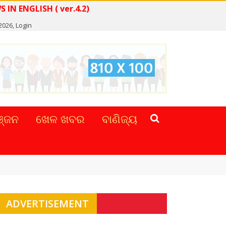
READ NEWS IN ENGLISH ( ver.4.2)
 2026,
Login
୍ଜନ
ଖେଳ ଖବର
ବାଣିଜ୍ୟ
ADVERTISEMENT