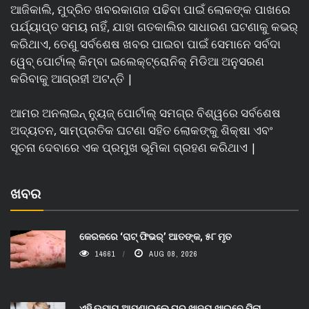
ଆଜିକାଲି, ମୁଦ୍ରିତ ଖବରକାଗଜ ପଢିବା ପାଇଁ ଲୋକଙ୍କ ପାଖରେ
ପର୍ଯ୍ୟାପ୍ତ ସମୟ ନାହିଁ, ଯାହା ଗତକାଲିର ସାଧାରଣ ଘଟଣାକୁ କଭର୍
କରିଥାଏ, ତେଣୁ ସର୍ବଶେଷ ଖବର ପାଇବା ପାଇଁ ସେମାନେ ସର୍ବଦା
ୱେବ୍ ପୋର୍ଟାଲ୍ କିମ୍ବା ଇଲେକ୍ଟ୍ରୋନିକ୍ ମିଡିଆ ଅନୁସରଣ
କରିବାକୁ ଆଗ୍ରହୀ ଅଟନ୍ତି |
ଆମର ଅନଲାଇନ୍ ନ୍ୟୁଜ୍ ପୋର୍ଟାଲ୍ ସମଗ୍ର ବିଶ୍ୱରେ ସର୍ବଶେଷ
ଅଦ୍ୟତନ, ସାମ୍ପ୍ରତିକ ଘଟଣା ସହିତ ଲୋକଙ୍କୁ ଶିକ୍ଷା ଏବଂ
ସୂଚନା ଦେବାରେ ଏକ ପ୍ରମୁଖ ଭୂମିକା ଗ୍ରହଣ କରିଥାଏ |
ଖବର
କେରଳରେ ‘ରାଟ୍ ଫିଭର୍’ ଆତଙ୍କ, ୫୮ ମୃତ
14661
AUG 08, 2026
ଏହି ଉପାୟ ଆପଣାଇଲେ ଘର ଖାଦ୍ୟ ଖାଇବେ ପିଲା