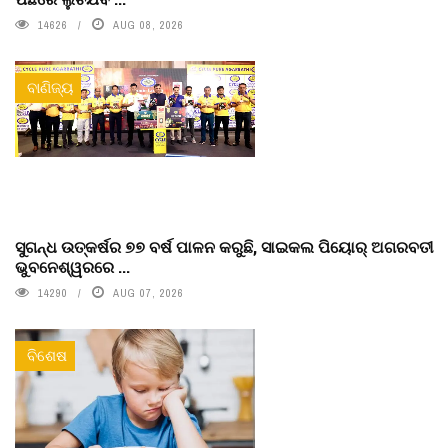
14626
AUG 08, 2026
ବାଣିଜ୍ୟ
ସୁଗନ୍ଧ ଉତ୍କର୍ଷର ୭୭ ବର୍ଷ ପାଳନ କରୁଛି, ସାଇକଲ ପିୟୋର୍‌ ଅଗରବତୀ
ଭୁବନେଶ୍ୱରରେ ...
14290
AUG 07, 2026
ବିଶେଷ