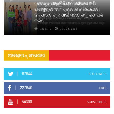
ବେଦାନ୍ତ ଆଲୁମିନିୟମ କୋଇଲା ଖଣି
ପିୟୋର୍‌ ଅଗରବତୀ ଭୁବନେଶ୍ୱରରେ ପାର୍ବଣ କାଳୀନ
ଝାରସୁଗୁଡା ଏବଂ ସୁନ୍ଦରଗଡ଼ ଜିଲ୍ଲାରେ
ନବସୃଜନ ଉନ୍ମୋଚନ କଲା
ଦିବ୍ୟାଙ୍ଗଙ୍କ ପାଇଁ ସହାୟତାକୁ ବ୍ୟାପକ
ବାଉଁଶ ବିହୀନ କଠିନ ଧୂପ ଏବଂ ମେଦିନୀ ଜୁଡୱା କପ୍‌ ସାମ୍ବ୍ରାନି ପ୍ରଦର୍ଶିତ କରୁଛି; ନବସୃଜନ,
କରିଛି
ଦୀର୍ଘସ୍ଥାୟିତା ଏବଂ ଆଧ୍ୟାତ୍ମିକ ଅନୁଭୂତି ସହିତ ଓଡ଼ିଶା ପ୍ରତି ପ୍ରତିବଦ୍ଧତା ପୁନଃ ସୁଦୃଢୀକରଣ କରୁଛି
14261
JUL 29, 2026
ଅନଲାଇନ୍ ସଂଯୋଗ
67944
FOLLOWERS
227640
LIKES
54300
SUBSCRIBERS