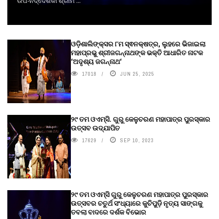
ଉପ-ନିର୍ଦ୍ଦେଶିକା ଶ୍ରୀମ ...
ଓଡ଼ିଶାଲିଙ୍କ୍ସର ୮ମ ସ୍ଵନକ୍ଷତ୍ର, ଲୁହରେ ଭିଜାଇଲା
ମହାପ୍ରଭୁ ଶ୍ରୀଜଗନ୍ନାଥଙ୍କ ଭକ୍ତି ଆଧାରିତ ନାଟକ
‘ଅଦୃଶ୍ୟ ଜଗନ୍ନାଥ‘
17018
JUN 25, 2025
୨୯ ତମ ଓଏମ୍‌ସି. ଗୁରୁ କେଳୁଚରଣ ମହାପାତ୍ର ପୁରସ୍କାର
ଉତ୍ସବ ଉଦ୍‍ଯାପିତ
17629
SEP 10, 2023
୨୯ ତମ ଓଏମ୍‌ସି ଗୁରୁ କେଳୁଚରଣ ମହାପାତ୍ର ପୁରସ୍କାର
ଉତ୍ସବର ଚତୁର୍ଥ ସଂଧ୍ୟାରେ କୁଚିପୁଡ଼ି ନୃତ୍ୟ ସାଙ୍ଗକୁ
ତବଲା ବାଦରେ ଦର୍ଶକ ବିଭୋର