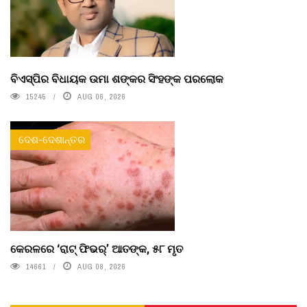
ବିଏସ୍‌ପିର ବିଧାୟକ ଉମା ଶଙ୍କର ସିଂହଙ୍କ ପରଲୋକ
15245
AUG 06, 2026
ଦେଶ-ଦେଶାନ୍ତର
କେରଳରେ ‘ରାଟ୍ ଫିଭର୍’ ଆତଙ୍କ, ୫୮ ମୃତ
14661
AUG 08, 2026