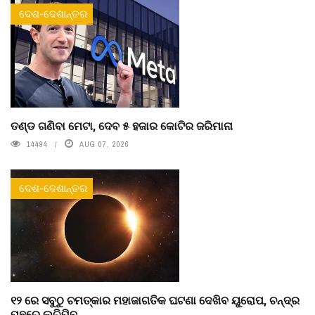
ଦେଶ-ଦେଶାନ୍ତର
ତଣ୍ଡ ଗଣିବା ମେଟା, ଦେବ ୫ ହଜାର କୋଟିର ଜରିମାନା
14494
AUG 07, 2026
ଦେଶ-ଦେଶାନ୍ତର
୧୨ ରେ ସବୁଠୁ ଚମତ୍କାର ମହାଜାଗତିକ ଘଟଣା ଦେଖିବ ୟୁରୋପ, ଚନ୍ଦ୍ର
ପଛରେ ଲୁଚିଯିବ ...