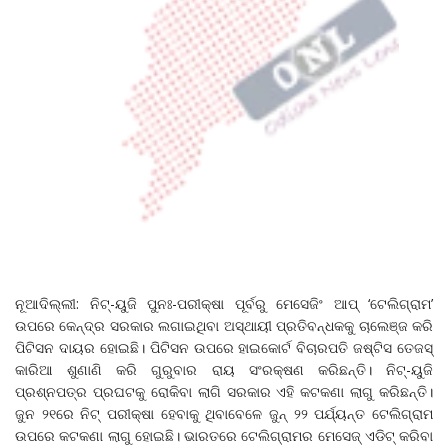
ନୂଆଦିଲ୍ଲୀ: ନିଟ୍‌-ୟୁଜି ପୁନଃ-ପରୀକ୍ଷା ପୂର୍ବରୁ ମେସେଜିଂ ଆପ୍ ‘ଟେଲିଗ୍ରାମ’
ଉପରେ କେନ୍ଦ୍ର ସରକାର ଲଗାଇଥିବା ଅସ୍ଥାୟୀ ପ୍ରତିବନ୍ଧକକୁ ଚାଲେଞ୍ଜ କରି
ପିଟିସନ ଦାୟର ହୋଇଛି। ପିଟିସନ ଉପରେ ହାଇକୋର୍ଟ ବିଚାରପତି ଜଷ୍ଟିସ ତେଜସ୍
କାରିଆ ଶୁଣାଣି କରି ଗୁରୁବାର ରାୟ ସଂରକ୍ଷଣ କରିଛନ୍ତି। ନିଟ୍-ୟୁଜି
ପ୍ରଶ୍ନପତ୍ର ପ୍ରଘଟକୁ ରୋକିବା ଲାଗି ସରକାର ଏହି କଟକଣା ଲାଗୁ କରିଛନ୍ତି।
ଜୁନ ୨୧ରେ ନିଟ୍ ପରୀକ୍ଷା ହେବାକୁ ଥିବାବେଳେ ଜୁନ୍ ୨୨ ପର୍ଯ୍ୟନ୍ତ ଟେଲିଗ୍ରାମ
ଉପରେ କଟକଣା ଲାଗୁ ହୋଇଛି। ଭାରତରେ ଟେଲିଗ୍ରାମର ମେସେଜ୍ ଏଡିଟ୍ କରିବା