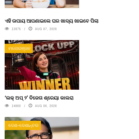
ଏହି ଉପାୟ ଆପଣାଇଲେ ଘର ଖାଦ୍ୟ ଖାଇବେ ପିଲା
13875
AUG 07, 2026
ମନୋରଞ୍ଜନ
‘ଲକ୍ ଅପ୍ ୨’ ବିଜେତା ଶ୍ରେୟା କାଲରା
14960
AUG 06, 2026
ଦେଶ-ଦେଶାନ୍ତର