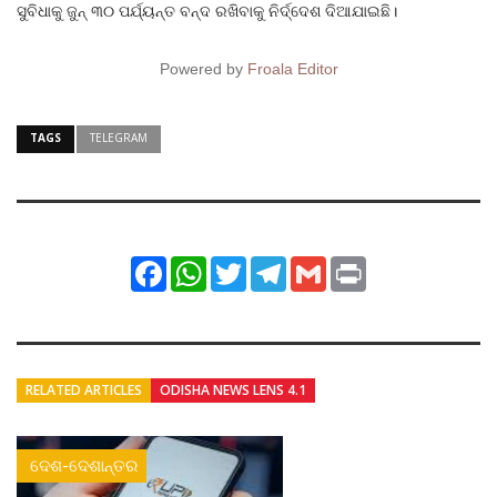
ସୁବିଧାକୁ ଜୁନ୍ ୩୦ ପର୍ଯ୍ୟନ୍ତ ବନ୍ଦ ରଖିବାକୁ ନିର୍ଦ୍ଦେଶ ଦିଆଯାଇଛି।
Powered by
Froala Editor
TAGS
TELEGRAM
Facebook
WhatsApp
Twitter
Telegram
Gmail
Print
RELATED ARTICLES
ODISHA NEWS LENS 4.1
ଦେଶ-ଦେଶାନ୍ତର