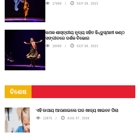
17680
SEP 09, 2023
କଥକ ଶାସ୍ତ୍ରୀୟ ନୃତ୍ୟ ସହିତ ହିନ୍ଦୁସ୍ଥାନୀ କଣ୍ଠ
ସଙ୍ଗୀତରେ ଦର୍ଶକ ବିଭୋର
18080
SEP 06, 2023
ବିଶେଷ
ଏହି ଉପାୟ ଆପଣାଇଲେ ଘର ଖାଦ୍ୟ ଖାଇବେ ପିଲା
13875
AUG 07, 2026