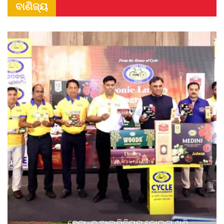
ବାଣିଜ୍ୟ
ବେଦାନ୍ତ ଆଲୁମିନିୟମ କୋଇଲା ଖଣି