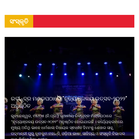
ସଂସ୍କୃତି
ରବୀନ୍ଦ୍ର ମଣ୍ଡପଠାରେ "ନୃତ୍ୟାଞ୍ଜଳୟ ଉତ୍ସବ-୨୦୨୨"
ଅନୁଷ୍ଠିତ
ଭୁବନେଶ୍ୱର, ୧୫/୦୫ (ନି.ପ୍ର.): ସ୍ଥାନୀୟ ରବୀନ୍ଦ୍ର ମଣ୍ଡପଠାରେ
"ନୃତ୍ୟାଞ୍ଜଳୟ ଉତ୍ସବ-୨୦୨୨" ଅନୁଷ୍ଠିତ ହୋଇଯାଇଛି । କାର୍ଯ୍ୟକ୍ରମରେ
ମୁଖ୍ୟ ଅତିଥି ଭାବେ ଧର୍ମଶାଳା ବିଧାୟକ ସ୍ଵାଧୀନ ହିମାଂଶୁ ଶେଖର ସାହୁ,
ପଦ୍ମଶ୍ରୀ ଗୁରୁ କୁମକୁମ ମହାନ୍ତି, ଓଡ଼ିଆ ଭାଷା, ସାହିତ୍ୟ ଓ ସଂସ୍କୃତି ବିଭାଗର