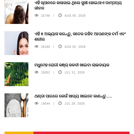
ଏହି ସ୍ଥାନରେ କଳାଜାଇ ଥିଲେ ସୁଖୀ ହୋଇଥାଏ ଦାମ୍ପତ୍ୟ
ଜୀବନ
15748
AUG 05, 2026
ଏହି ୫ ଅଭ୍ୟାସ କରନ୍ତୁ, ସତେଜ ରହିବ ଆପଣଙ୍କ ଚର୍ମ ଏବଂ
ଶରୀର
16199
AUG 02, 2026
ମଧୁମେହ ରୋଗୀ କଞ୍ଚା କଳଦୀ ଖାଇବା ଲାଭଦାୟକ
15052
JUL 31, 2026
ଥଣ୍ଡା ପାଗରେ କେଉଁ ଖାଦ୍ୟ ଖାଇବେ ଜାଣନ୍ତୁ.....
14544
JUL 28, 2026