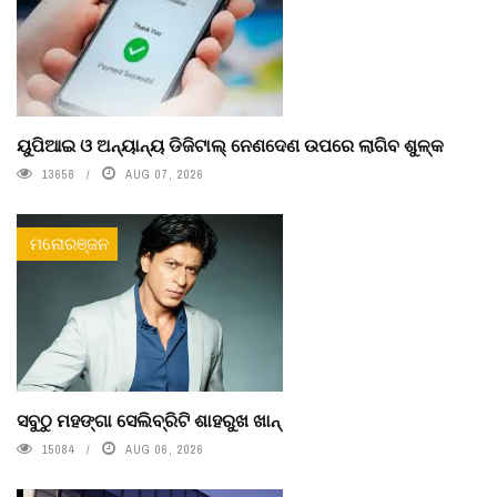
ୟୁପିଆଇ ଓ ଅନ୍ୟାନ୍ୟ ଡିଜିଟାଲ୍ ନେଣଦେଣ ଉପରେ ଲାଗିବ ଶୁଳ୍କ
13658
AUG 07, 2026
ମନୋରଞ୍ଜନ
ସବୁଠୁ ମହଙ୍ଗା ସେଲିବ୍ରିଟି ଶାହରୁଖ ଖାନ୍
15084
AUG 06, 2026