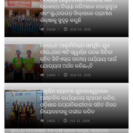
ପ୍ରକଳ୍ପ ବିଦ୍ୟା ଜରିଆରେ ଝାରସୁଗୁଡ଼ା
ଏବଂ ସୁନ୍ଦରଗଡ଼ ଜିଲ୍ଲାରେ ଗ୍ରାମୀଣ
ଶିକ୍ଷାକୁ ସୁଦୃଢ଼ କରୁଛି
14148
AUG 04, 2026
ବେଦାନ୍ତ ଆଲୁମିନିୟମ ସମର୍ଥିତ ଯୁବ
ତୀରନ୍ଦାଜ ୩ଟି ସ୍ୱର୍ଣ୍ଣ ପଦକ ଜିତିବା
ସହିତ ସିବିଏସ୍ଇ ଜାତୀୟ ପର୍ଯ୍ୟାୟ ପାଇଁ
ଯୋଗ୍ୟତା ଅର୍ଜନ କରିଛନ୍ତି
14443
AUG 01, 2026
ଏକ୍ଜିମ ବ୍ୟାଙ୍କ ଭୁବନେଶ୍ୱରରେ
ଆଞ୍ଚଳିକ କାର୍ଯ୍ୟାଳୟ ସ୍ଥାପନ କରିବ,
ଓଡ଼ିଶାର ରପ୍ତାନିକାରୀଙ୍କ ସହିତ ନିଜର
ନିୟୋଜନତାକୁ ଗଭୀର କରିବ
14611
JUL 31, 2026
ସୁଗନ୍ଧ ଉତ୍କର୍ଷର ୭୭ ବର୍ଷ ପାଳନ କରୁଛି, ସାଇକଲ