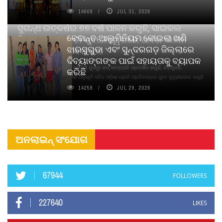
14608
JUL 31, 2026
ସୁଗନ୍ଧ ଉତ୍କର୍ଷର ୭୭ ବର୍ଷ ପାଳନ କରୁଛି, ସାଇକଲ
ବେଦାନ୍ତ ଆଲୁମିନିୟମ କୋଇଲା ଖଣି
ପିୟୋର୍‌ ଅଗରବତୀ ଭୁବନେଶ୍ୱରରେ ପାର୍ବଣ କାଳୀନ
ଝାରସୁଗୁଡା ଏବଂ ସୁନ୍ଦରଗଡ଼ ଜିଲ୍ଲାରେ
ନବସୃଜନ ଉନ୍ମୋଚନ କଲା
ଦିବ୍ୟାଙ୍ଗଙ୍କ ପାଇଁ ସହାୟତାକୁ ବ୍ୟାପକ
ବାଉଁଶ ବିହୀନ କଠିନ ଧୂପ ଏବଂ ମେଦିନୀ ଜୁଡୱା କପ୍‌ ସାମ୍ବ୍ରାନି ପ୍ରଦର୍ଶିତ କରୁଛି; ନବସୃଜନ,
କରିଛି
ଦୀର୍ଘସ୍ଥାୟିତା ଏବଂ ଆଧ୍ୟାତ୍ମିକ ଅନୁଭୂତି ସହିତ ଓଡ଼ିଶା ପ୍ରତି ପ୍ରତିବଦ୍ଧତା ପୁନଃ ସୁଦୃଢୀକରଣ କରୁଛି
14258
JUL 29, 2026
ଅନଲାଇନ୍ ସଂଯୋଗ
67944
FOLLOWERS
227640
LIKES