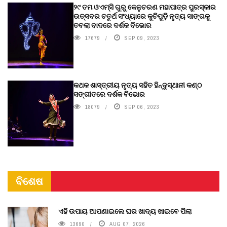
୨୯ ତମ ଓଏମ୍‌ସି ଗୁରୁ କେଳୁଚରଣ ମହାପାତ୍ର ପୁରସ୍କାର
ଉତ୍ସବର ଚତୁର୍ଥ ସଂଧ୍ୟାରେ କୁଚିପୁଡ଼ି ନୃତ୍ୟ ସାଙ୍ଗକୁ
ତବଲା ବାଦରେ ଦର୍ଶକ ବିଭୋର
17679
SEP 09, 2023
କଥକ ଶାସ୍ତ୍ରୀୟ ନୃତ୍ୟ ସହିତ ହିନ୍ଦୁସ୍ଥାନୀ କଣ୍ଠ
ସଙ୍ଗୀତରେ ଦର୍ଶକ ବିଭୋର
18079
SEP 06, 2023
ବିଶେଷ
ଏହି ଉପାୟ ଆପଣାଇଲେ ଘର ଖାଦ୍ୟ ଖାଇବେ ପିଲା
13690
AUG 07, 2026