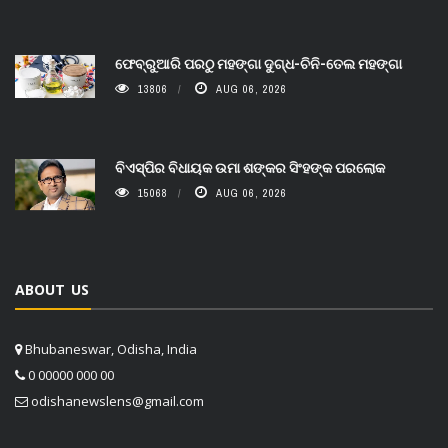
ଫେବ୍ରୁଆରି ପରଠୁ ମହଙ୍ଗା ଦୁଗ୍ଧ-ଚିନି-ତେଲ ମହଙ୍ଗା
13806
AUG 06, 2026
ବିଏସ୍‌ପିର ବିଧାୟକ ଉମା ଶଙ୍କର ସିଂହଙ୍କ ପରଲୋକ
15068
AUG 06, 2026
ABOUT US
Bhubaneswar, Odisha, India
0 00000 000 00
odishanewslens@gmail.com