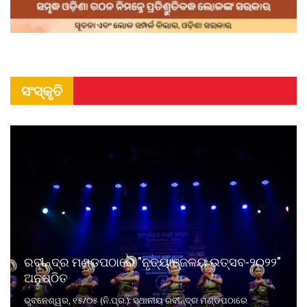
ସଂସ୍କୃତି
ରବୀନ୍ଦ୍ର ମଣ୍ଡପଠାରେ "ନୃତ୍ୟାଞ୍ଜଳୟ ଉତ୍ସବ-୨୦୨୨"
ଅନୁଷ୍ଠିତ
ଭୁବନେଶ୍ୱର, ୧୫/୦୫ (ନି.ପ୍ର.): ସ୍ଥାନୀୟ ରବୀନ୍ଦ୍ର ମଣ୍ଡପଠାରେ