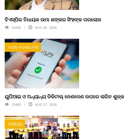
ବିଏସ୍‌ପିର ବିଧାୟକ ଉମା ଶଙ୍କର ସିଂହଙ୍କ ପରଲୋକ
15068
AUG 06, 2026
ଦେଶ-ଦେଶାନ୍ତର
ୟୁପିଆଇ ଓ ଅନ୍ୟାନ୍ୟ ଡିଜିଟାଲ୍ ନେଣଦେଣ ଉପରେ ଲାଗିବ ଶୁଳ୍କ
13480
AUG 07, 2026
ବାଣିଜ୍ୟ