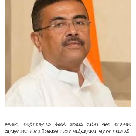
କଲକାତା: ପଶ୍ଚିମବଙ୍ଗରେ ବିଜେପି ସରକାର ଆସିବା ପରେ ବାଂଲାଦେଶ
ଅନୁପ୍ରେବଶକାରୀଙ୍କ ବିରୋଧରେ କଠୋର କାର୍ଯ୍ୟାନୁଷ୍ଠାନ ଗ୍ରହଣ କରାଯାଉଛି।