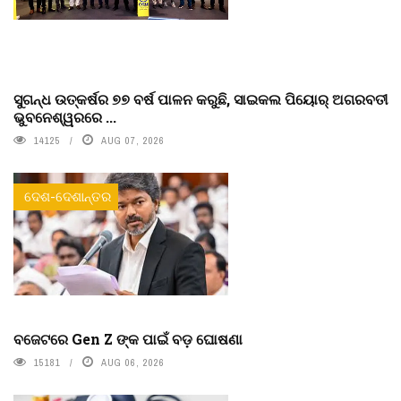
ସୁଗନ୍ଧ ଉତ୍କର୍ଷର ୭୭ ବର୍ଷ ପାଳନ କରୁଛି, ସାଇକଲ ପିୟୋର୍‌ ଅଗରବତୀ
ଭୁବନେଶ୍ୱରରେ ...
14125
AUG 07, 2026
ଦେଶ-ଦେଶାନ୍ତର
ବଜେଟରେ Gen Z ଙ୍କ ପାଇଁ ବଡ଼ ଘୋଷଣା
15181
AUG 06, 2026