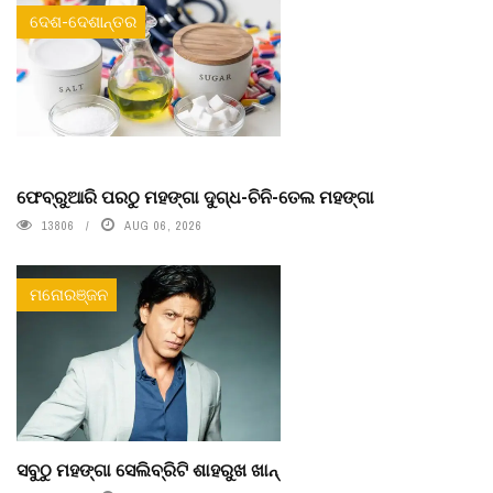
ଦେଶ-ଦେଶାନ୍ତର
ଫେବ୍ରୁଆରି ପରଠୁ ମହଙ୍ଗା ଦୁଗ୍ଧ-ଚିନି-ତେଲ ମହଙ୍ଗା
13806
AUG 06, 2026
ମନୋରଞ୍ଜନ
ସବୁଠୁ ମହଙ୍ଗା ସେଲିବ୍ରିଟି ଶାହରୁଖ ଖାନ୍