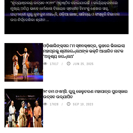
"ନୃତ୍ୟାଞ୍ଜଳୟ ଉତ୍ସବ-୨୦୨୨" ଅନୁଷ୍ଠିତ ହୋଇଯାଇଛି । କାର୍ଯ୍ୟକ୍ରମରେ
ମୁଖ୍ୟ ଅତିଥି ଭାବେ ଧର୍ମଶାଳା ବିଧାୟକ ସ୍ଵାଧୀନ ହିମାଂଶୁ ଶେଖର ସାହୁ,
ପଦ୍ମଶ୍ରୀ ଗୁରୁ କୁମକୁମ ମହାନ୍ତି, ଓଡ଼ିଆ ଭାଷା, ସାହିତ୍ୟ ଓ ସଂସ୍କୃତି ବିଭାଗର
ଉପ-ନିର୍ଦ୍ଦେଶିକା ଶ୍ରୀମ ...
ଓଡ଼ିଶାଲିଙ୍କ୍ସର ୮ମ ସ୍ଵନକ୍ଷତ୍ର, ଲୁହରେ ଭିଜାଇଲା
ମହାପ୍ରଭୁ ଶ୍ରୀଜଗନ୍ନାଥଙ୍କ ଭକ୍ତି ଆଧାରିତ ନାଟକ
‘ଅଦୃଶ୍ୟ ଜଗନ୍ନାଥ‘
17017
JUN 25, 2025
୨୯ ତମ ଓଏମ୍‌ସି. ଗୁରୁ କେଳୁଚରଣ ମହାପାତ୍ର ପୁରସ୍କାର
ଉତ୍ସବ ଉଦ୍‍ଯାପିତ
17628
SEP 10, 2023