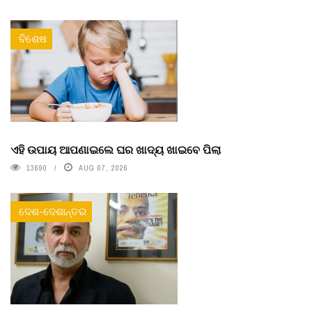
ବିଶେଷ
ଏହି ଉପାୟ ଆପଣାଇଲେ ଘର ଖାଦ୍ୟ ଖାଇବେ ପିଲା
13690
AUG 07, 2026
ଦେଶ-ଦେଶାନ୍ତର