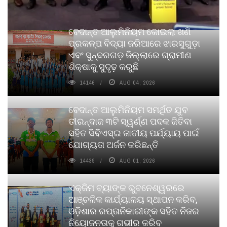
ବେଦାନ୍ତ ଆଲୁମିନିୟମ କୋଇଲା ଖଣି
ପ୍ରକଳ୍ପ ବିଦ୍ୟା ଜରିଆରେ ଝାରସୁଗୁଡ଼ା
ଏବଂ ସୁନ୍ଦରଗଡ଼ ଜିଲ୍ଲାରେ ଗ୍ରାମୀଣ
ଶିକ୍ଷାକୁ ସୁଦୃଢ଼ କରୁଛି
14146
AUG 04, 2026
ବେଦାନ୍ତ ଆଲୁମିନିୟମ ସମର୍ଥିତ ଯୁବ
ତୀରନ୍ଦାଜ ୩ଟି ସ୍ୱର୍ଣ୍ଣ ପଦକ ଜିତିବା
ସହିତ ସିବିଏସ୍ଇ ଜାତୀୟ ପର୍ଯ୍ୟାୟ ପାଇଁ
ଯୋଗ୍ୟତା ଅର୍ଜନ କରିଛନ୍ତି
14439
AUG 01, 2026
ଏକ୍ଜିମ ବ୍ୟାଙ୍କ ଭୁବନେଶ୍ୱରରେ
ଆଞ୍ଚଳିକ କାର୍ଯ୍ୟାଳୟ ସ୍ଥାପନ କରିବ,
ଓଡ଼ିଶାର ରପ୍ତାନିକାରୀଙ୍କ ସହିତ ନିଜର
ନିୟୋଜନତାକୁ ଗଭୀର କରିବ