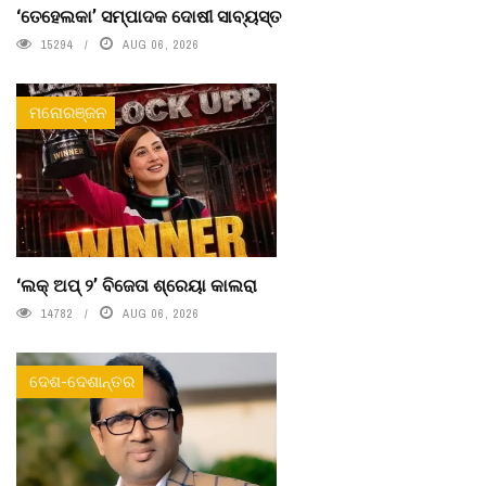
‘ତେହେଲକା’ ସମ୍ପାଦକ ଦୋଷୀ ସାବ୍ୟସ୍ତ
15294
AUG 06, 2026
ମନୋରଞ୍ଜନ
‘ଲକ୍ ଅପ୍ ୨’ ବିଜେତା ଶ୍ରେୟା କାଲରା
14782
AUG 06, 2026
ଦେଶ-ଦେଶାନ୍ତର