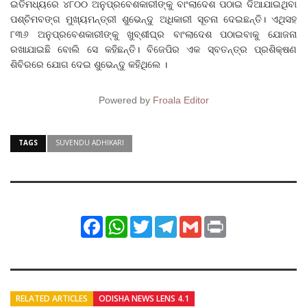
ଇତିମଧ୍ୟରେ ୪୮୦୦ ଅନୁପ୍ରବେଶକାରୀଙ୍କୁ ବାଂଲାଦେଶ ପଠାଇ ଦିଆଯାଇଥିବା
ପଶ୍ଚିମବଙ୍ଗ ମୁଖ୍ୟମନ୍ତ୍ରୀ ଶୁଭେନ୍ଦୁ ଅଧିକାରୀ ସୂଚନା ଦେଇଛନ୍ତି। ଏଥିସହ
୮୩୬ ଅନୁପ୍ରବେଶକାରୀଙ୍କୁ ଖୁବ୍‌ଶୀଘ୍ର ବାଂଲାଦେଶ ପଠାଇବାକୁ ଯୋଜନା
ରଖାଯାଇଛି ବୋଲି ସେ କହିଛନ୍ତି। ବିଜେପିର ଏକ ସ୍ବତନ୍ତ୍ର ପ୍ରଶିକ୍ଷଣ
ଶିବିରରେ ଯୋଗ ଦେଇ ଶୁଭେନ୍ଦୁ କହିଥିଲେ ।
Powered by
Froala Editor
TAGS
SUVENDU ADHIKARI
Facebook
WhatsApp
Twitter
Telegram
Gmail
Print
RELATED ARTICLES
ODISHA NEWS LENS 4.1