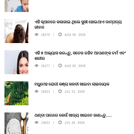
ଏହି ସ୍ଥାନରେ କଳାଜାଇ ଥିଲେ ସୁଖୀ ହୋଇଥାଏ ଦାମ୍ପତ୍ୟ
ଜୀବନ
15570
AUG 05, 2026
ଏହି ୫ ଅଭ୍ୟାସ କରନ୍ତୁ, ସତେଜ ରହିବ ଆପଣଙ୍କ ଚର୍ମ ଏବଂ
ଶରୀର
16177
AUG 02, 2026
ମଧୁମେହ ରୋଗୀ କଞ୍ଚା କଳଦୀ ଖାଇବା ଲାଭଦାୟକ
15031
JUL 31, 2026
ଥଣ୍ଡା ପାଗରେ କେଉଁ ଖାଦ୍ୟ ଖାଇବେ ଜାଣନ୍ତୁ.....
14523
JUL 28, 2026