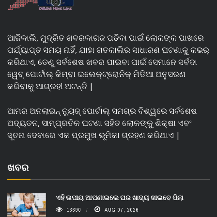
ଆଜିକାଲି, ମୁଦ୍ରିତ ଖବରକାଗଜ ପଢିବା ପାଇଁ ଲୋକଙ୍କ ପାଖରେ
ପର୍ଯ୍ୟାପ୍ତ ସମୟ ନାହିଁ, ଯାହା ଗତକାଲିର ସାଧାରଣ ଘଟଣାକୁ କଭର୍
କରିଥାଏ, ତେଣୁ ସର୍ବଶେଷ ଖବର ପାଇବା ପାଇଁ ସେମାନେ ସର୍ବଦା
ୱେବ୍ ପୋର୍ଟାଲ୍ କିମ୍ବା ଇଲେକ୍ଟ୍ରୋନିକ୍ ମିଡିଆ ଅନୁସରଣ
କରିବାକୁ ଆଗ୍ରହୀ ଅଟନ୍ତି |
ଆମର ଅନଲାଇନ୍ ନ୍ୟୁଜ୍ ପୋର୍ଟାଲ୍ ସମଗ୍ର ବିଶ୍ୱରେ ସର୍ବଶେଷ
ଅଦ୍ୟତନ, ସାମ୍ପ୍ରତିକ ଘଟଣା ସହିତ ଲୋକଙ୍କୁ ଶିକ୍ଷା ଏବଂ
ସୂଚନା ଦେବାରେ ଏକ ପ୍ରମୁଖ ଭୂମିକା ଗ୍ରହଣ କରିଥାଏ |
ଖବର
ଏହି ଉପାୟ ଆପଣାଇଲେ ଘର ଖାଦ୍ୟ ଖାଇବେ ପିଲା
13690
AUG 07, 2026