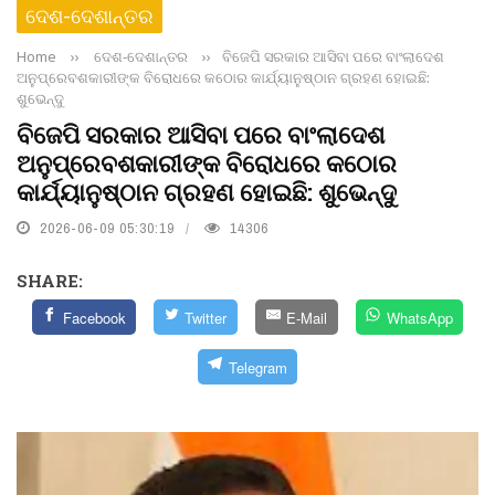
ଦେଶ-ଦେଶାନ୍ତର
Home
››
ଦେଶ-ଦେଶାନ୍ତର
››
ବିଜେପି ସରକାର ଆସିବା ପରେ ବାଂଲାଦେଶ
ଅନୁପ୍ରେବଶକାରୀଙ୍କ ବିରୋଧରେ କଠୋର କାର୍ଯ୍ୟାନୁଷ୍ଠାନ ଗ୍ରହଣ ହୋଇଛି:
ଶୁଭେନ୍ଦୁ
ବିଜେପି ସରକାର ଆସିବା ପରେ ବାଂଲାଦେଶ
ଅନୁପ୍ରେବଶକାରୀଙ୍କ ବିରୋଧରେ କଠୋର
କାର୍ଯ୍ୟାନୁଷ୍ଠାନ ଗ୍ରହଣ ହୋଇଛି: ଶୁଭେନ୍ଦୁ
2026-06-09 05:30:19
14306
SHARE:
Facebook
Twitter
E-Mail
WhatsApp
Telegram