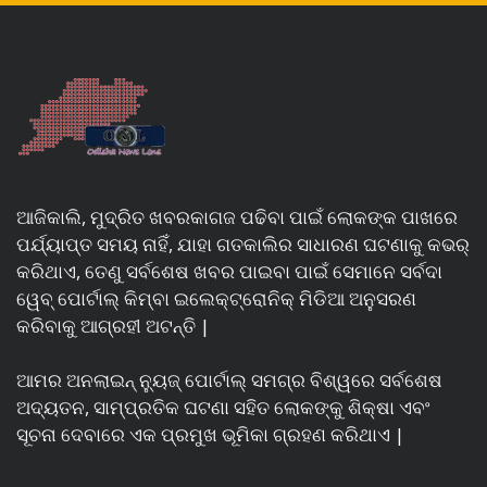
ଆଜିକାଲି, ମୁଦ୍ରିତ ଖବରକାଗଜ ପଢିବା ପାଇଁ ଲୋକଙ୍କ ପାଖରେ
ପର୍ଯ୍ୟାପ୍ତ ସମୟ ନାହିଁ, ଯାହା ଗତକାଲିର ସାଧାରଣ ଘଟଣାକୁ କଭର୍
କରିଥାଏ, ତେଣୁ ସର୍ବଶେଷ ଖବର ପାଇବା ପାଇଁ ସେମାନେ ସର୍ବଦା
ୱେବ୍ ପୋର୍ଟାଲ୍ କିମ୍ବା ଇଲେକ୍ଟ୍ରୋନିକ୍ ମିଡିଆ ଅନୁସରଣ
କରିବାକୁ ଆଗ୍ରହୀ ଅଟନ୍ତି |
ଆମର ଅନଲାଇନ୍ ନ୍ୟୁଜ୍ ପୋର୍ଟାଲ୍ ସମଗ୍ର ବିଶ୍ୱରେ ସର୍ବଶେଷ
ଅଦ୍ୟତନ, ସାମ୍ପ୍ରତିକ ଘଟଣା ସହିତ ଲୋକଙ୍କୁ ଶିକ୍ଷା ଏବଂ
ସୂଚନା ଦେବାରେ ଏକ ପ୍ରମୁଖ ଭୂମିକା ଗ୍ରହଣ କରିଥାଏ |