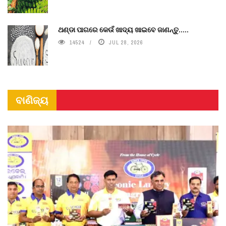
ଥଣ୍ଡା ପାଗରେ କେଉଁ ଖାଦ୍ୟ ଖାଇବେ ଜାଣନ୍ତୁ.....
14524
JUL 28, 2026
ବାଣିଜ୍ୟ