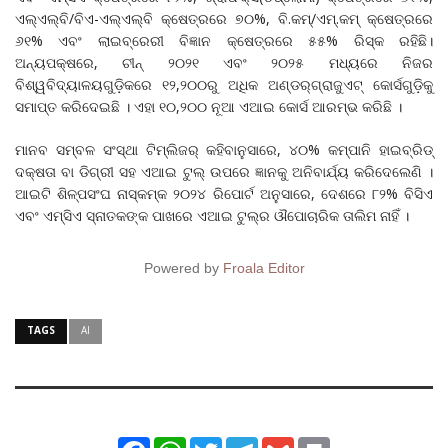
ଏଲ୍‌ଏଲ୍‌ବି/ବିଏ-ଏଲ୍‌ଏଲ୍‌ବି କ୍ଷେତ୍ରରେ ୭୦%, ବି.କମ୍/ଏମ୍.କମ୍ କ୍ଷେତ୍ରରେ
୬୧% ଏବଂ ଲାଇବ୍ରେରୀ ବିଜ୍ଞାନ କ୍ଷେତ୍ରରେ ୫୫% ରିସ୍କ ରହିଛି।
ଅନ୍ୟପକ୍ଷରେ, ଚୀନ୍ ୨୦୨୧ ଏବଂ ୨୦୨୫ ମଧ୍ୟରେ ନିଜର
ବିଶ୍ୱବିଦ୍ୟାଳୟଗୁଡ଼ିକରେ ୧୨,୨୦୦ରୁ ଅଧିକ ଅଣ୍ଡର୍‌ଗ୍ରାଜୁଏଟ୍ କୋର୍ସଗୁଡ଼ିକୁ
ସମାପ୍ତ କରିଦେଇଛି । ଏହା ୧୦,୨୦୦ ନୂଆ ଏଆଇ କୋର୍ସ ଆରମ୍ଭ କରିଛି ।
ମାନବ ସମ୍ବଳ ସଂସ୍ଥା ଟିମ୍‌ଲିଜର୍‌ କହିବାନୁସାରେ, ୪୦% କମ୍ପାନି ହାଇବ୍ରିଡ୍
ଦକ୍ଷତା ବା ଡିଗ୍ରୀ ସହ ଏଆଇ ଟୁଲ୍ ଉପରେ ଜ୍ଞାନକୁ ଅନିବାର୍ଯ୍ୟ କରିଦେଲେଣି ।
ଆଇଟି ଶିଳ୍ପସଂଘ ନାସ୍‌କମ୍‌କ ୨୦୨୪ ରିପୋର୍ଟ ଅନୁସାରେ, ଦେଶରେ ୮୨% ବିସିଏ
ଏବଂ ଏମ୍‌ସିଏ ସ୍ନାତକଙ୍କ ପାଖରେ ଏଆଇ ଟୁଲ୍‌ର ଔପୋଚାରିକ ତାଲିମ ନାହିଁ ।
Powered by
Froala Editor
TAGS
AI
Facebook
WhatsApp
Twitter
Telegram
Gmail
Print