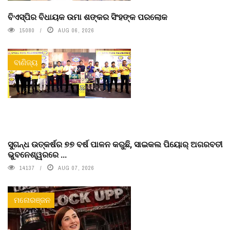
ବିଏସ୍‌ପିର ବିଧାୟକ ଉମା ଶଙ୍କର ସିଂହଙ୍କ ପରଲୋକ
15080
AUG 06, 2026
ବାଣିଜ୍ୟ
ସୁଗନ୍ଧ ଉତ୍କର୍ଷର ୭୭ ବର୍ଷ ପାଳନ କରୁଛି, ସାଇକଲ ପିୟୋର୍‌ ଅଗରବତୀ
ଭୁବନେଶ୍ୱରରେ ...
14137
AUG 07, 2026
ମନୋରଞ୍ଜନ