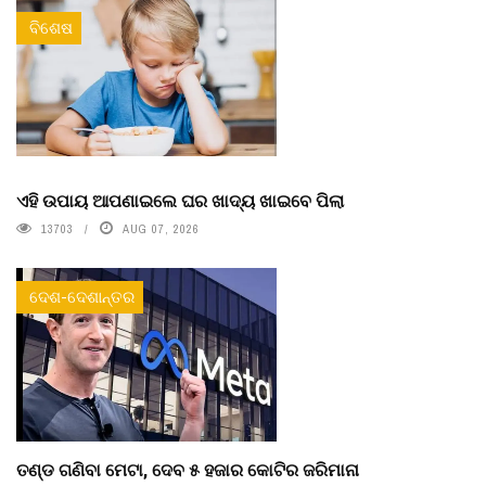
ବିଶେଷ
ଏହି ଉପାୟ ଆପଣାଇଲେ ଘର ଖାଦ୍ୟ ଖାଇବେ ପିଲା
13703
AUG 07, 2026
ଦେଶ-ଦେଶାନ୍ତର
ତଣ୍ଡ ଗଣିବା ମେଟା, ଦେବ ୫ ହଜାର କୋଟିର ଜରିମାନା