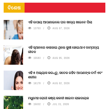
ବିଶେଷ
ଏହି ଉପାୟ ଆପଣାଇଲେ ଘର ଖାଦ୍ୟ ଖାଇବେ ପିଲା
13703
AUG 07, 2026
ଏହି ସ୍ଥାନରେ କଳାଜାଇ ଥିଲେ ସୁଖୀ ହୋଇଥାଏ ଦାମ୍ପତ୍ୟ
ଜୀବନ
15583
AUG 05, 2026
ଏହି ୫ ଅଭ୍ୟାସ କରନ୍ତୁ, ସତେଜ ରହିବ ଆପଣଙ୍କ ଚର୍ମ ଏବଂ
ଶରୀର
16178
AUG 02, 2026
ମଧୁମେହ ରୋଗୀ କଞ୍ଚା କଳଦୀ ଖାଇବା ଲାଭଦାୟକ
15032
JUL 31, 2026