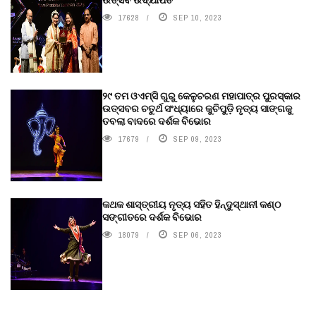
17628
SEP 10, 2023
୨୯ ତମ ଓଏମ୍‌ସି ଗୁରୁ କେଳୁଚରଣ ମହାପାତ୍ର ପୁରସ୍କାର
ଉତ୍ସବର ଚତୁର୍ଥ ସଂଧ୍ୟାରେ କୁଚିପୁଡ଼ି ନୃତ୍ୟ ସାଙ୍ଗକୁ
ତବଲା ବାଦରେ ଦର୍ଶକ ବିଭୋର
17679
SEP 09, 2023
କଥକ ଶାସ୍ତ୍ରୀୟ ନୃତ୍ୟ ସହିତ ହିନ୍ଦୁସ୍ଥାନୀ କଣ୍ଠ
ସଙ୍ଗୀତରେ ଦର୍ଶକ ବିଭୋର
18079
SEP 06, 2023