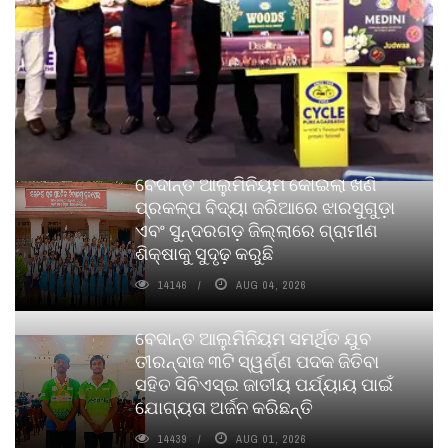
ବେଦାନ୍ତ ଆଲୁମିନିୟମ କୋଇଲା ଖଣି
ପ୍ରକଳ୍ପ ବିଦ୍ୟା ଜରିଆରେ ଝାରସୁଗୁଡ଼ା
ଏବଂ ସୁନ୍ଦରଗଡ଼ ଜିଲ୍ଲାରେ ଗ୍ରାମୀଣ
ଶିକ୍ଷାକୁ ସୁଦୃଢ଼ କରୁଛି
14146
AUG 04, 2026
ବେଦାନ୍ତ ଆଲୁମିନିୟମ ସମର୍ଥିତ ଯୁବ
ତୀରନ୍ଦାଜ ୩ଟି ସ୍ୱର୍ଣ୍ଣ ପଦକ ଜିତିବା
ସହିତ ସିବିଏସ୍ଇ ଜାତୀୟ ପର୍ଯ୍ୟାୟ ପାଇଁ
ଯୋଗ୍ୟତା ଅର୍ଜନ କରିଛନ୍ତି
14439
AUG 01, 2026