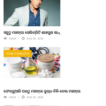
ସବୁଠୁ ମହଙ୍ଗା ସେଲିବ୍ରିଟି ଶାହରୁଖ ଖାନ୍
14919
AUG 06, 2026
ଦେଶ-ଦେଶାନ୍ତର
ଫେବ୍ରୁଆରି ପରଠୁ ମହଙ୍ଗା ଦୁଗ୍ଧ-ଚିନି-ତେଲ ମହଙ୍ଗା
13818
AUG 06, 2026