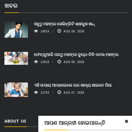
ଖବର
ସବୁଠୁ ମହଙ୍ଗା ସେଲିବ୍ରିଟି ଶାହରୁଖ ଖାନ୍
14919
AUG 06, 2026
ଫେବ୍ରୁଆରି ପରଠୁ ମହଙ୍ଗା ଦୁଗ୍ଧ-ଚିନି-ତେଲ ମହଙ୍ଗା
13818
AUG 06, 2026
ଏହି ଉପାୟ ଆପଣାଇଲେ ଘର ଖାଦ୍ୟ ଖାଇବେ ପିଲା
13703
AUG 07, 2026
ABOUT US
ଆପଣ ଆଗ୍ରହୀ ହୋଇପାରନ୍ତି