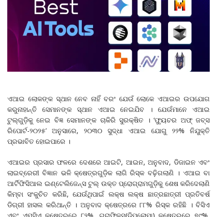
ଏଆଇ ଲୋକଙ୍କ ସ୍ଥାନ ନେବ ନାହିଁ ବରଂ ଯେଉଁ ଲୋକେ ଏଆଇର ଉପଯୋଗ
କରୁନାହାନ୍ତି ସେମାନଙ୍କ ସ୍ଥାନ ଏଆଇ ନେଇଯିବ । ଯେଉଁମାନେ ଏଆଇ
ଟୁଲ୍‌ଗୁଡ଼ିକୁ ନେଇ ବିଜ୍ଞ ସେମାନଙ୍କ ଚାକିରି ସୁରକ୍ଷିତ । ‘ଫ୍ୟୁଚର ଅଫ୍ ଜବ୍ସ
ରିପୋର୍ଟ-୨୦୨୫’ ଅନୁସାରେ, ୨୦୩୦ ସୁଦ୍ଧା ଏଆଇ ଯୋଗୁ ୨୨% ନିଯୁକ୍ତି
ପ୍ରଭାବିତ ହୋଇପାରେ ।
ଏଆଇର ପ୍ରସାର ଫଳରେ ଦେଶରେ ଆଇଟି, ଆଇନ, ଅନୁବାଦ, ଡିଜାଇନ ଏବଂ
ଲାଇବ୍ରେରୀ ବିଜ୍ଞାନ ଭଳି କ୍ଷେତ୍ରଗୁଡ଼ିକ ଲାଗି ରିସ୍କ ବଢ଼ିଗଲାଣି । ଏଆଇ ବା
ଆର୍ଟିଫିସିଆଲ ଇଣ୍ଟେଲିଜେନ୍ସ ଟୁଲ୍ ଉକ୍ତ ପ୍ରୋଗ୍ରାମଗୁଡ଼ିକୁ ଶେଷ କରିଦେଲାଣି
କିମ୍ବା ସଂକୁଚିତ କରିଛି, ଯେଉଁଥିପାଇଁ ଲକ୍ଷ ଲକ୍ଷ ଛାତ୍ରଛାତ୍ରୀ ପ୍ରତିବର୍ଷ
ଡିଗ୍ରୀ ହାସଲ କରିଥାନ୍ତି । ଅନୁବାଦ କ୍ଷେତ୍ରରେ ୮୮% ରିସ୍କ ରହିଛି । ବିସିଏ
ଏବଂ ଏମ୍‌ସିଏ କ୍ଷେତ୍ରରେ ୮୨%, ଗ୍ରାଫିକ୍ସ(ଡିପ୍ଲୋମା) କ୍ଷେତ୍ରରେ ୭୯%,