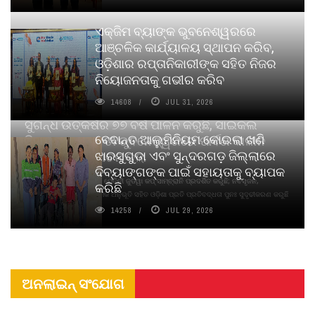
ଏକ୍ଜିମ ବ୍ୟାଙ୍କ ଭୁବନେଶ୍ୱରରେ
ଆଞ୍ଚଳିକ କାର୍ଯ୍ୟାଳୟ ସ୍ଥାପନ କରିବ,
ଓଡ଼ିଶାର ରପ୍ତାନିକାରୀଙ୍କ ସହିତ ନିଜର
ନିୟୋଜନତାକୁ ଗଭୀର କରିବ
14608
JUL 31, 2026
ସୁଗନ୍ଧ ଉତ୍କର୍ଷର ୭୭ ବର୍ଷ ପାଳନ କରୁଛି, ସାଇକଲ
ବେଦାନ୍ତ ଆଲୁମିନିୟମ କୋଇଲା ଖଣି
ପିୟୋର୍‌ ଅଗରବତୀ ଭୁବନେଶ୍ୱରରେ ପାର୍ବଣ କାଳୀନ
ଝାରସୁଗୁଡା ଏବଂ ସୁନ୍ଦରଗଡ଼ ଜିଲ୍ଲାରେ
ନବସୃଜନ ଉନ୍ମୋଚନ କଲା
ଦିବ୍ୟାଙ୍ଗଙ୍କ ପାଇଁ ସହାୟତାକୁ ବ୍ୟାପକ
ବାଉଁଶ ବିହୀନ କଠିନ ଧୂପ ଏବଂ ମେଦିନୀ ଜୁଡୱା କପ୍‌ ସାମ୍ବ୍ରାନି ପ୍ରଦର୍ଶିତ କରୁଛି; ନବସୃଜନ,
କରିଛି
ଦୀର୍ଘସ୍ଥାୟିତା ଏବଂ ଆଧ୍ୟାତ୍ମିକ ଅନୁଭୂତି ସହିତ ଓଡ଼ିଶା ପ୍ରତି ପ୍ରତିବଦ୍ଧତା ପୁନଃ ସୁଦୃଢୀକରଣ କରୁଛି
14258
JUL 29, 2026
ଅନଲାଇନ୍ ସଂଯୋଗ