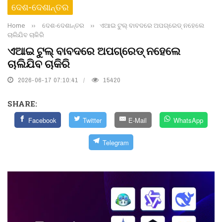
ଦେଶ-ଦେଶାନ୍ତର
Home
››
ଦେଶ-ଦେଶାନ୍ତର
››
ଏଆଇ ଟୁଲ୍ ବାବଦରେ ଅପଗ୍ରେଡ୍ ନହେଲେ
ଚାଲିଯିବ ଚାକିରି
ଏଆଇ ଟୁଲ୍ ବାବଦରେ ଅପଗ୍ରେଡ୍ ନହେଲେ
ଚାଲିଯିବ ଚାକିରି
2026-06-17 07:10:41
15420
SHARE:
Facebook
Twitter
E-Mail
WhatsApp
Telegram