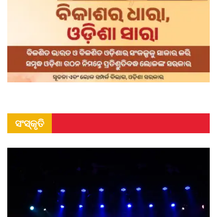
ସଂସ୍କୃତି