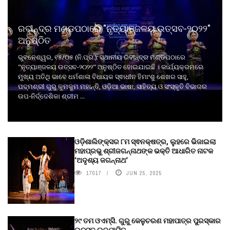
ରବୀନ୍ଦ୍ର ମଣ୍ଡପଠାରେ "ନୃତ୍ୟାଞ୍ଜଳୟ ଉତ୍ସବ-୨୦୨୨"
ଅନୁଷ୍ଠିତ
ଭୁବନେଶ୍ୱର, ୧୫/୦୫ (ନି.ପ୍ର.): ସ୍ଥାନୀୟ ରବୀନ୍ଦ୍ର ମଣ୍ଡପଠାରେ
"ନୃତ୍ୟାଞ୍ଜଳୟ ଉତ୍ସବ-୨୦୨୨" ଅନୁଷ୍ଠିତ ହୋଇଯାଇଛି । କାର୍ଯ୍ୟକ୍ରମରେ
ମୁଖ୍ୟ ଅତିଥି ଭାବେ ଧର୍ମଶାଳା ବିଧାୟକ ସ୍ଵାଧୀନ ହିମାଂଶୁ ଶେଖର ସାହୁ,
ପଦ୍ମଶ୍ରୀ ଗୁରୁ କୁମକୁମ ମହାନ୍ତି, ଓଡ଼ିଆ ଭାଷା, ସାହିତ୍ୟ ଓ ସଂସ୍କୃତି ବିଭାଗର
ଉପ-ନିର୍ଦ୍ଦେଶିକା ଶ୍ରୀମ ...
ଓଡ଼ିଶାଲିଙ୍କ୍ସର ୮ମ ସ୍ଵନକ୍ଷତ୍ର, ଲୁହରେ ଭିଜାଇଲା
ମହାପ୍ରଭୁ ଶ୍ରୀଜଗନ୍ନାଥଙ୍କ ଭକ୍ତି ଆଧାରିତ ନାଟକ
‘ଅଦୃଶ୍ୟ ଜଗନ୍ନାଥ‘
17017
JUN 25, 2025
୨୯ ତମ ଓଏମ୍‌ସି. ଗୁରୁ କେଳୁଚରଣ ମହାପାତ୍ର ପୁରସ୍କାର
ଉତ୍ସବ ଉଦ୍‍ଯାପିତ