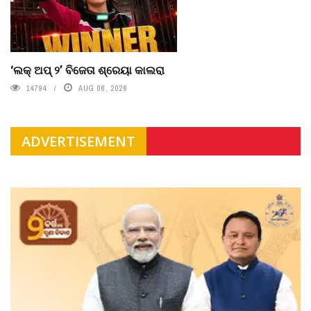
‘ଲକ୍ ଅପ୍ ୨’ ବିଜେତା ଶ୍ରେୟା କାଲରା
14794
AUG 06, 2026
ADVERTISEMENT