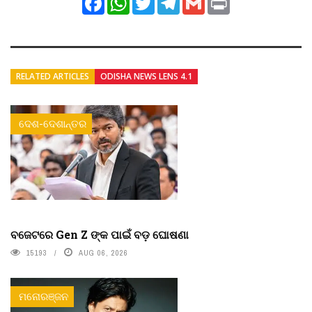
RELATED ARTICLES
ODISHA NEWS LENS 4.1
ଦେଶ-ଦେଶାନ୍ତର
ବଜେଟରେ Gen Z ଙ୍କ ପାଇଁ ବଡ଼ ଘୋଷଣା
15193
AUG 06, 2026
ମନୋରଞ୍ଜନ