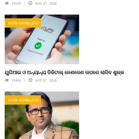
14330
AUG 07, 2026
ଦେଶ-ଦେଶାନ୍ତର
ୟୁପିଆଇ ଓ ଅନ୍ୟାନ୍ୟ ଡିଜିଟାଲ୍ ନେଣଦେଣ ଉପରେ ଲାଗିବ ଶୁଳ୍କ
13494
AUG 07, 2026
ଦେଶ-ଦେଶାନ୍ତର