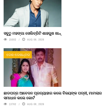
ସବୁଠୁ ମହଙ୍ଗା ସେଲିବ୍ରିଟି ଶାହରୁଖ ଖାନ୍
15002
AUG 06, 2026
ଦେଶ-ଦେଶାନ୍ତର
ଛାଡପତ୍ର ଆବେଦନ ପ୍ରତ୍ୟାହାର କଲେ ବିଜୟଙ୍କ ପତ୍ନୀ, ମାମଲାର
ସମାଧାନ କଲେ କୋର୍ଟ
13762
AUG 08, 2026