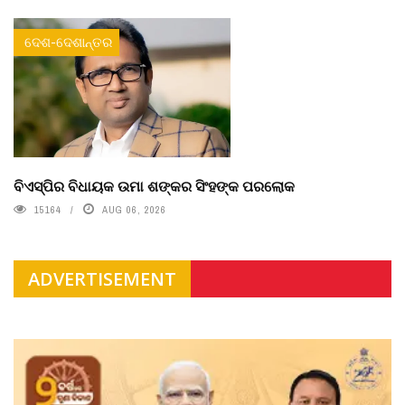
ଦେଶ-ଦେଶାନ୍ତର
ବିଏସ୍‌ପିର ବିଧାୟକ ଉମା ଶଙ୍କର ସିଂହଙ୍କ ପରଲୋକ
15164
AUG 06, 2026
ADVERTISEMENT