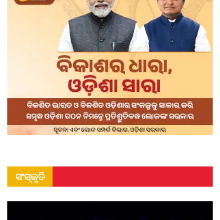
ସଂସ୍କୃତି