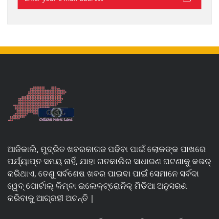
ଆଜିକାଲି, ମୁଦ୍ରିତ ଖବରକାଗଜ ପଢିବା ପାଇଁ ଲୋକଙ୍କ ପାଖରେ
ପର୍ଯ୍ୟାପ୍ତ ସମୟ ନାହିଁ, ଯାହା ଗତକାଲିର ସାଧାରଣ ଘଟଣାକୁ କଭର୍
କରିଥାଏ, ତେଣୁ ସର୍ବଶେଷ ଖବର ପାଇବା ପାଇଁ ସେମାନେ ସର୍ବଦା
ୱେବ୍ ପୋର୍ଟାଲ୍ କିମ୍ବା ଇଲେକ୍ଟ୍ରୋନିକ୍ ମିଡିଆ ଅନୁସରଣ
କରିବାକୁ ଆଗ୍ରହୀ ଅଟନ୍ତି |