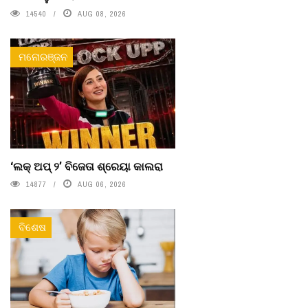
14540
AUG 08, 2026
ମନୋରଞ୍ଜନ
‘ଲକ୍ ଅପ୍ ୨’ ବିଜେତା ଶ୍ରେୟା କାଲରା
14877
AUG 06, 2026
ବିଶେଷ