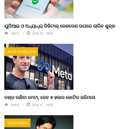
ୟୁପିଆଇ ଓ ଅନ୍ୟାନ୍ୟ ଡିଜିଟାଲ୍ ନେଣଦେଣ ଉପରେ ଲାଗିବ ଶୁଳ୍କ
13577
AUG 07, 2026
ଦେଶ-ଦେଶାନ୍ତର
ତଣ୍ଡ ଗଣିବା ମେଟା, ଦେବ ୫ ହଜାର କୋଟିର ଜରିମାନା
14413
AUG 07, 2026
ମନୋରଞ୍ଜନ