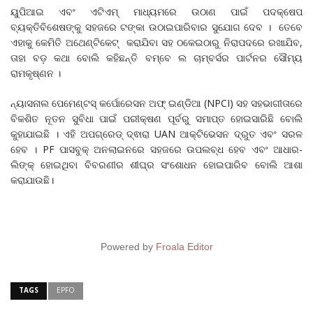
ୟୁପିଆଇ ଏବଂ ଏଟିଏମ୍ ମାଧ୍ୟମରେ ଉଠାଣ ପାଇଁ ପଦକ୍ଷେପ
ବ୍ୟକ୍ତିବିଶେଷଙ୍କୁ ସହଜରେ ଟଙ୍କା ଉଠାଇପାରିବାର ସୁଯୋଗ ଦେବ । ତେବେ
ଏହାକୁ କେମିତି ଅଥେଣ୍ଟିକେଟ୍ କରାଯିବା ସହ ଠକେଇଠାରୁ ନିରାପଦରେ ରଖାଯିବ,
ତାହା ବଡ଼ କଥା ବୋଲି କହିଛନ୍ତି ବମ୍ବେ ଲ ଚାମ୍ବର୍ସର ପାର୍ଟନର ସୌମ୍ୟ
ରାମକୃଷ୍ଣନ ।
ନ୍ୟାସନାଲ ପେମେଣ୍ଟସ୍ କର୍ପୋରେସନ ଅଫ୍ ଇଣ୍ଡିଆ (NPCI) ସହ ସହଭାଗୀତାରେ
ବିକଶିତ ନୂତନ ସୁବିଧା ପାଇଁ ପରୀକ୍ଷଣ ପୂର୍ବରୁ ସମାପ୍ତ ହୋଇସାରିଛି ବୋଲି
କୁହାଯାଇଛି । ଏହି ଅପଗ୍ରେଡ୍ ଦ୍ଵାରା UAN ଆକ୍ଟିଭେସନ ଦ୍ରୁତ ଏବଂ ସରଳ
ହେବ । PF ପାସବୁକ୍ ଅନଲାଇନରେ ସହଜରେ ଉପଲବ୍ଧ ହେବ ଏବଂ ଆଧାର-
ଲିଙ୍କ୍ ହୋଇଥିବା ବିବରଣୀର ଶୀଘ୍ର ସଂଶୋଧନ ହୋଇପାରିବ ବୋଲି ଆଶା
କରାଯାଉଛି।
Powered by
Froala Editor
TAGS
EPFO