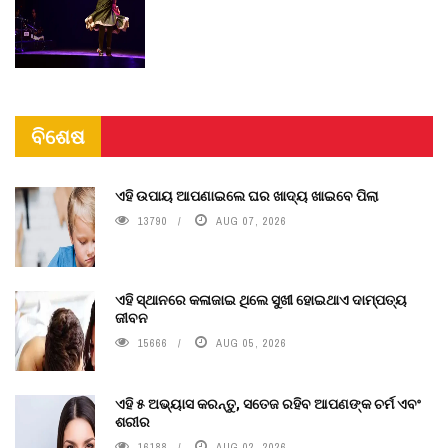
ବିଶେଷ
ଏହି ଉପାୟ ଆପଣାଇଲେ ଘର ଖାଦ୍ୟ ଖାଇବେ ପିଲା
13790
AUG 07, 2026
ଏହି ସ୍ଥାନରେ କଳାଜାଇ ଥିଲେ ସୁଖୀ ହୋଇଥାଏ ଦାମ୍ପତ୍ୟ
ଜୀବନ
15666
AUG 05, 2026
ଏହି ୫ ଅଭ୍ୟାସ କରନ୍ତୁ, ସତେଜ ରହିବ ଆପଣଙ୍କ ଚର୍ମ ଏବଂ
ଶରୀର
16188
AUG 02, 2026