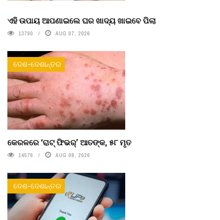
ଏହି ଉପାୟ ଆପଣାଇଲେ ଘର ଖାଦ୍ୟ ଖାଇବେ ପିଲା
13790
AUG 07, 2026
ଦେଶ-ଦେଶାନ୍ତର
କେରଳରେ ‘ରାଟ୍ ଫିଭର୍’ ଆତଙ୍କ, ୫୮ ମୃତ
14576
AUG 08, 2026
ଦେଶ-ଦେଶାନ୍ତର