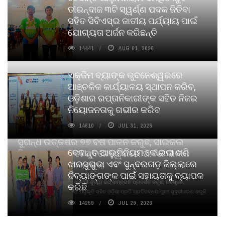
ତୀରନ୍ଦାଜ ୩ଟି ସ୍ୱର୍ଣ୍ଣ ପଦକ ଜିତିବା
ସହିତ ସିବିଏସ୍ଇ ଜାତୀୟ ପର୍ଯ୍ୟାୟ ପାଇଁ
ଯୋଗ୍ୟତା ଅର୍ଜନ କରିଛନ୍ତି
14441
AUG 01, 2026
ଏକ୍ଜିମ ବ୍ୟାଙ୍କ ଭୁବନେଶ୍ୱରରେ
ଆଞ୍ଚଳିକ କାର୍ଯ୍ୟାଳୟ ସ୍ଥାପନ କରିବ,
ଓଡ଼ିଶାର ରପ୍ତାନିକାରୀଙ୍କ ସହିତ ନିଜର
ନିୟୋଜନତାକୁ ଗଭୀର କରିବ
14610
JUL 31, 2026
ସୁଗନ୍ଧ ଉତ୍କର୍ଷର ୭୭ ବର୍ଷ ପାଳନ କରୁଛି, ସାଇକଲ
ବେଦାନ୍ତ ଆଲୁମିନିୟମ କୋଇଲା ଖଣି
ପିୟୋର୍‌ ଅଗରବତୀ ଭୁବନେଶ୍ୱରରେ ପାର୍ବଣ କାଳୀନ
ଝାରସୁଗୁଡା ଏବଂ ସୁନ୍ଦରଗଡ଼ ଜିଲ୍ଲାରେ
ନବସୃଜନ ଉନ୍ମୋଚନ କଲା
ଦିବ୍ୟାଙ୍ଗଙ୍କ ପାଇଁ ସହାୟତାକୁ ବ୍ୟାପକ
ବାଉଁଶ ବିହୀନ କଠିନ ଧୂପ ଏବଂ ମେଦିନୀ ଜୁଡୱା କପ୍‌ ସାମ୍ବ୍ରାନି ପ୍ରଦର୍ଶିତ କରୁଛି; ନବସୃଜନ,
କରିଛି
ଦୀର୍ଘସ୍ଥାୟିତା ଏବଂ ଆଧ୍ୟାତ୍ମିକ ଅନୁଭୂତି ସହିତ ଓଡ଼ିଶା ପ୍ରତି ପ୍ରତିବଦ୍ଧତା ପୁନଃ ସୁଦୃଢୀକରଣ କରୁଛି
14259
JUL 29, 2026