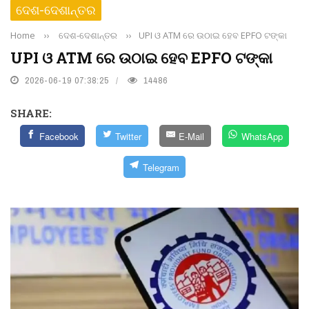
ଦେଶ-ଦେଶାନ୍ତର
Home
››
ଦେଶ-ଦେଶାନ୍ତର
››
UPI ଓ ATM ରେ ଉଠାଇ ହେବ EPFO ଟଙ୍କା
UPI ଓ ATM ରେ ଉଠାଇ ହେବ EPFO ଟଙ୍କା
2026-06-19 07:38:25
14486
SHARE:
Facebook
Twitter
E-Mail
WhatsApp
Telegram