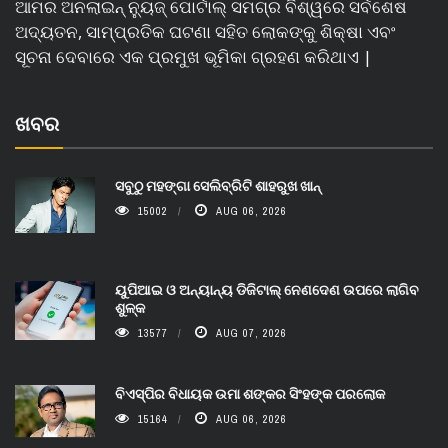
ଆମର ଅନଲାଇନ୍ ନ୍ୟୁଜ୍ ପୋର୍ଟାଲ୍ ସମଗ୍ର ବିଶ୍ୱରେ ସର୍ବଶେଷ
ଅଦ୍ୟତନ, ସାମ୍ପ୍ରତିକ ଘଟଣା ସହିତ ଲୋକଙ୍କୁ ଶିକ୍ଷା ଏବଂ
ସୂଚନା ଦେବାରେ ଏକ ପ୍ରମୁଖ ଭୂମିକା ଗ୍ରହଣ କରିଥାଏ |
ଖବର
ସବୁଠୁ ମହଙ୍ଗା ସେଲିବ୍ରିଟି ଶାହରୁଖ ଖାନ୍
15002
AUG 06, 2026
ୟୁପିଆଇ ଓ ଅନ୍ୟାନ୍ୟ ଡିଜିଟାଲ୍ ନେଣଦେଣ ଉପରେ ଲାଗିବ
ଶୁଳ୍କ
13577
AUG 07, 2026
ବିଏସ୍‌ପିର ବିଧାୟକ ଉମା ଶଙ୍କର ସିଂହଙ୍କ ପରଲୋକ
15164
AUG 06, 2026