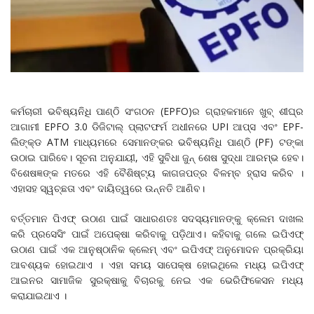
କର୍ମଚାରୀ ଭବିଷ୍ୟନିଧି ପାଣ୍ଠି ସଂଗଠନ (EPFO)ର ଗ୍ରାହକମାନେ ଖୁବ୍ ଶୀଘ୍ର
ଆଗାମୀ EPFO 3.0 ଡିଜିଟାଲ୍ ପ୍ଲାଟଫର୍ମ ଅଧୀନରେ UPI ଆପ୍ସ ଏବଂ EPF-
ଲିଙ୍କ୍ଡ ATM ମାଧ୍ୟମରେ ସେମାନଙ୍କର ଭବିଷ୍ୟନିଧି ପାଣ୍ଠି (PF) ଟଙ୍କା
ଉଠାଇ ପାରିବେ। ସୂଚନା ଅନୁଯାୟୀ, ଏହି ସୁବିଧା ଜୁନ୍ ଶେଷ ସୁଦ୍ଧା ଆରମ୍ଭ ହେବ।
ବିଶେଷଜ୍ଞଙ୍କ ମତରେ ଏହି ବୈଶିଷ୍ଟ୍ୟ କାଗଜପତ୍ର ବିଳମ୍ବ ହ୍ରାସ କରିବ ।
ଏହାସହ ସ୍ୱଚ୍ଛତା ଏବଂ ଦାୟିତ୍ୱରେ ଉନ୍ନତି ଆଣିବ।
ବର୍ତ୍ତମାନ ପିଏଫ୍ ଉଠାଣ ପାଇଁ ସାଧାରଣତଃ ସଦସ୍ୟମାନଙ୍କୁ କ୍ଲେମ ଦାଖଲ
କରି ପ୍ରସେସିଂ ପାଇଁ ଅପେକ୍ଷା କରିବାକୁ ପଡ଼ିଥାଏ। କହିବାକୁ ଗଲେ ଇପିଏଫ୍
ଉଠାଣ ପାଇଁ ଏକ ଆନୁଷ୍ଠାନିକ କ୍ଲେମ୍ ଏବଂ ଇପିଏଫ୍ ଅନୁମୋଦନ ପ୍ରକ୍ରିୟା
ଆବଶ୍ୟକ ହୋଇଥାଏ । ଏହା ସମୟ ସାପେକ୍ଷ ହୋଇଥିଲେ ମଧ୍ୟ ଇପିଏଫ୍
ଆଇନର ସାମାଜିକ ସୁରକ୍ଷାକୁ ବିଚାରକୁ ନେଇ ଏକ ଭେରିଫିକେସନ ମଧ୍ୟ
କରାଯାଇଥାଏ ।