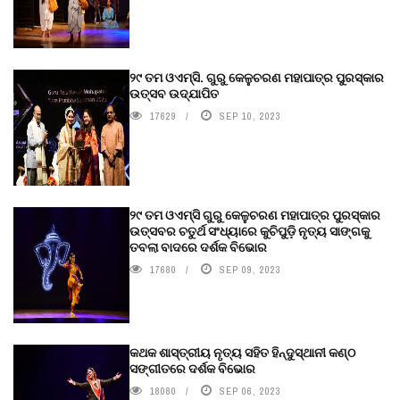
୨୯ ତମ ଓଏମ୍‌ସି. ଗୁରୁ କେଳୁଚରଣ ମହାପାତ୍ର ପୁରସ୍କାର
ଉତ୍ସବ ଉଦ୍‍ଯାପିତ
17629
SEP 10, 2023
୨୯ ତମ ଓଏମ୍‌ସି ଗୁରୁ କେଳୁଚରଣ ମହାପାତ୍ର ପୁରସ୍କାର
ଉତ୍ସବର ଚତୁର୍ଥ ସଂଧ୍ୟାରେ କୁଚିପୁଡ଼ି ନୃତ୍ୟ ସାଙ୍ଗକୁ
ତବଲା ବାଦରେ ଦର୍ଶକ ବିଭୋର
17680
SEP 09, 2023
କଥକ ଶାସ୍ତ୍ରୀୟ ନୃତ୍ୟ ସହିତ ହିନ୍ଦୁସ୍ଥାନୀ କଣ୍ଠ
ସଙ୍ଗୀତରେ ଦର୍ଶକ ବିଭୋର
18080
SEP 06, 2023