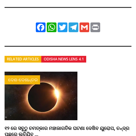
Facebook
WhatsApp
Twitter
Telegram
Gmail
Print
RELATED ARTICLES
ODISHA NEWS LENS 4.1
ଦେଶ-ଦେଶାନ୍ତର
୧୨ ରେ ସବୁଠୁ ଚମତ୍କାର ମହାଜାଗତିକ ଘଟଣା ଦେଖିବ ୟୁରୋପ, ଚନ୍ଦ୍ର
ପଛରେ ଲୁଚିଯିବ ...