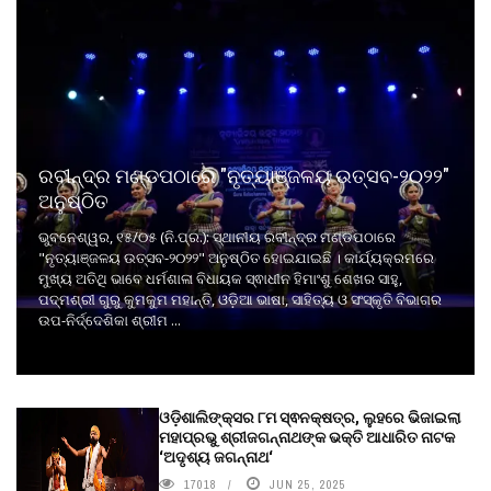
ରବୀନ୍ଦ୍ର ମଣ୍ଡପଠାରେ "ନୃତ୍ୟାଞ୍ଜଳୟ ଉତ୍ସବ-୨୦୨୨"
ଅନୁଷ୍ଠିତ
ଭୁବନେଶ୍ୱର, ୧୫/୦୫ (ନି.ପ୍ର.): ସ୍ଥାନୀୟ ରବୀନ୍ଦ୍ର ମଣ୍ଡପଠାରେ
"ନୃତ୍ୟାଞ୍ଜଳୟ ଉତ୍ସବ-୨୦୨୨" ଅନୁଷ୍ଠିତ ହୋଇଯାଇଛି । କାର୍ଯ୍ୟକ୍ରମରେ
ମୁଖ୍ୟ ଅତିଥି ଭାବେ ଧର୍ମଶାଳା ବିଧାୟକ ସ୍ଵାଧୀନ ହିମାଂଶୁ ଶେଖର ସାହୁ,
ପଦ୍ମଶ୍ରୀ ଗୁରୁ କୁମକୁମ ମହାନ୍ତି, ଓଡ଼ିଆ ଭାଷା, ସାହିତ୍ୟ ଓ ସଂସ୍କୃତି ବିଭାଗର
ଉପ-ନିର୍ଦ୍ଦେଶିକା ଶ୍ରୀମ ...
ଓଡ଼ିଶାଲିଙ୍କ୍ସର ୮ମ ସ୍ଵନକ୍ଷତ୍ର, ଲୁହରେ ଭିଜାଇଲା
ମହାପ୍ରଭୁ ଶ୍ରୀଜଗନ୍ନାଥଙ୍କ ଭକ୍ତି ଆଧାରିତ ନାଟକ
‘ଅଦୃଶ୍ୟ ଜଗନ୍ନାଥ‘
17018
JUN 25, 2025