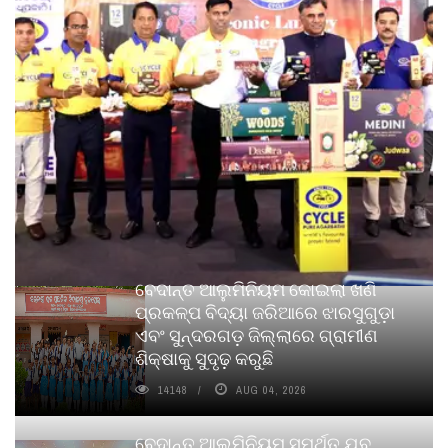
ବେଦାନ୍ତ ଆଲୁମିନିୟମ କୋଇଲା ଖଣି
ପ୍ରକଳ୍ପ ବିଦ୍ୟା ଜରିଆରେ ଝାରସୁଗୁଡ଼ା
ଏବଂ ସୁନ୍ଦରଗଡ଼ ଜିଲ୍ଲାରେ ଗ୍ରାମୀଣ
ଶିକ୍ଷାକୁ ସୁଦୃଢ଼ କରୁଛି
14148
AUG 04, 2026
ବେଦାନ୍ତ ଆଲୁମିନିୟମ ସମର୍ଥିତ ଯୁବ