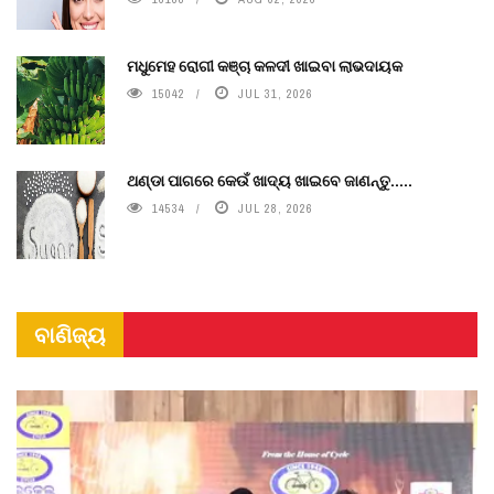
ମଧୁମେହ ରୋଗୀ କଞ୍ଚା କଳଦୀ ଖାଇବା ଲାଭଦାୟକ
15042
JUL 31, 2026
ଥଣ୍ଡା ପାଗରେ କେଉଁ ଖାଦ୍ୟ ଖାଇବେ ଜାଣନ୍ତୁ.....
14534
JUL 28, 2026
ବାଣିଜ୍ୟ