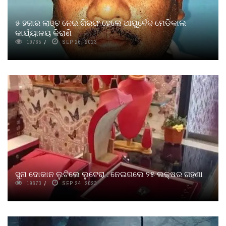
୫ ହଜାର ଲାଞ୍ଚ ନେଇ ଗିରଫ ହେଲେ ଆୟୁର୍ବେଦ ମେଡିକାଲ
କାର୍ଯ୍ୟାଳୟ କିରାଣି
19765
SEP 26, 2023
ସୁନା ଦୋକାନ ଲୁଟିଲେ ଲୁଟେରା : ନେଇଗଲେ ୨୫ ଲକ୍ଷର ଗହଣା
19673
SEP 24, 2023