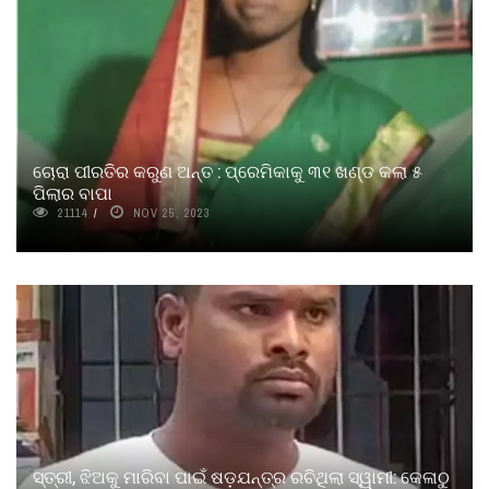
ଚୋରା ପୀରତିର କରୁଣ ଅନ୍ତ : ପ୍ରେମିକାକୁ ୩୧ ଖଣ୍ଡ କଲା ୫
ପିଲାର ବାପା
21114
NOV 25, 2023
ସ୍ତ୍ରୀ, ଝିଅକୁ ମାରିବା ପାଇଁ ଷଡ଼ଯନ୍ତ୍ର ରଚିଥିଲା ସ୍ୱାମୀ: କେଳାଠୁ