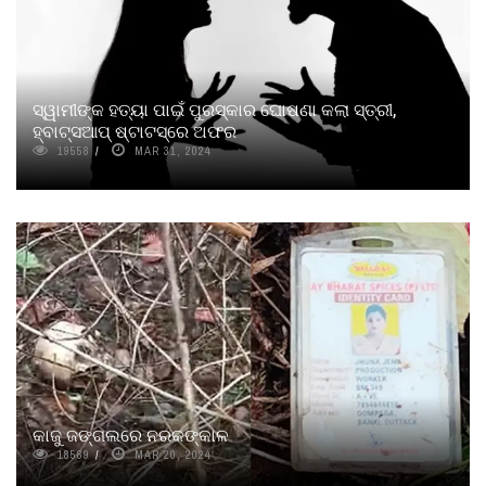
ସ୍ୱାମୀଙ୍କ ହତ୍ୟା ପାଇଁ ପୁରସ୍କାର ଘୋଷଣା କଲା ସ୍ତ୍ରୀ,
ହ୍ବାଟ୍ସଆପ୍‌ ଷ୍ଟାଟସ୍‌ରେ ଅଫର
19558
MAR 31, 2024
କାଜୁ ଜଙ୍ଗଲରେ ନରକଙ୍କାଳ
18589
MAR 20, 2024