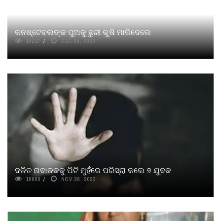
କନଷ୍ଟେବଲଙ୍କ ପୁଅକୁ ଛୁରୀ ଭୁଷି ମାରିଦେଲେ
19217
DEC 09, 2023
ଦଳିତ ନାବାଳକକୁ ପିଟି ମୁହଁରେ ପରିସ୍ରା କଲେ ୭ ଯୁବକ
19900
NOV 26, 2023