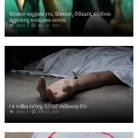
ଡିମାଣ୍ଡ କରୁଥିଲେ ମଦ, ସିଗାରେଟ୍‌, ବିରିୟାନୀ, ନମିଳିଲେ
ସ୍ୱାମୀଙ୍କୁ ଦେଉଥିଲେ ଚେଙ୍କ
18638
MAY 07, 2024
୮୫ ବର୍ଷୀୟ ମା’ଙ୍କୁ ପିଟିପିଟି ମାରିଦେଲା ଝିଅ
19281
APR 27, 2024