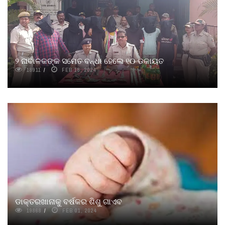
୨ ନାବାଳକଙ୍କ ସମେତ ବନ୍ଧା ହେଲେ ୧୦ ଡକାୟତ
18911
FEB 18, 2024
ଡାକ୍ତରଖାନାକୁ ବର୍ଷକର ଶିଶୁ ଗାଏବ
19868
FEB 01, 2024