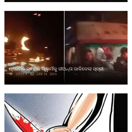
ପ୍ରେମିକ ସହ ମିଶି ସ୍ୱାମୀକୁ ଜୀଅନ୍ତା ଜାଳିଦେଲା ସ୍ତ୍ରୀ
19524
JAN 29, 2024