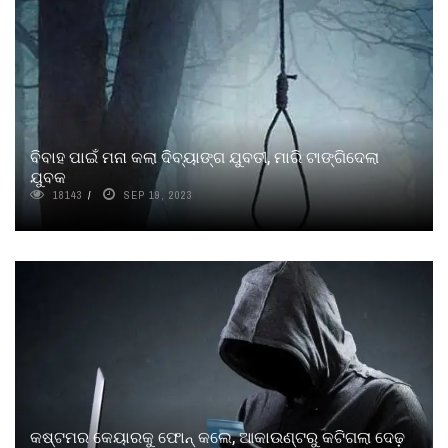
ବିବାହ ପାଇଁ ମନା କଲା ଦିବ୍ୟାଙ୍ଗ ଯୁବତୀ, ମାରି ଟାଙ୍ଗିଦେଲା
ଯୁବକ
18143
SEP 19, 2023
କଷ୍ଟମର କେୟାରକୁ ଫୋନ୍ କଲେ, ଆକାଉଣ୍ଟରୁ କଟିଗଲା ଦେଢ଼