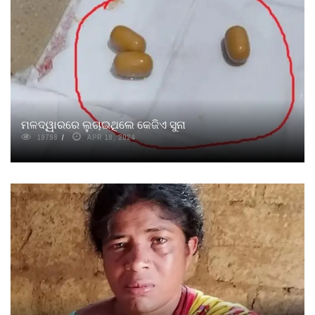
ମଳଦ୍ୱାରରେ ଲୁଚାଇଥିଲେ କେଜିଏ ସୁନା
19798
APR 18, 2024