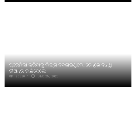
ପ୍ରେମିକା କରିବାକୁ ଲିଙ୍ଗ ବଦଳାଇଥିଲେ, ଚେନ୍‌ରେ ବାନ୍ଧି
ଜୀଅନ୍ତା ଜାଳିଦେଲେ
20610
DEC 25, 2023