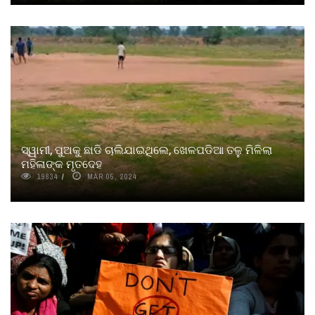
ସ୍ୱାମୀ, ପୁଅକୁ ଛାଡି ଚାଲିଯାଇଥିଲେ, ଖେଳପଡିଆ ତଳୁ ମିଳିଲା
ମହିଳାଙ୍କ ମୃତଦେହ
19834
MAR 05, 2024