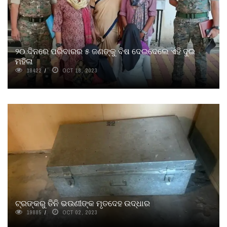
୨୦ ଦିନରେ ପରିବାରର ୫ ଜଣଙ୍କୁ ବିଷ ଦେଇଦେଲେ ଏହି ଦୁଇ
ମହିଳା
18422
OCT 18, 2023
ଟ୍ରଙ୍କରୁ ତିନି ଭଉଣୀଙ୍କ ମୃତଦେହ ଉଦ୍ଧାର
19885
OCT 02, 2023