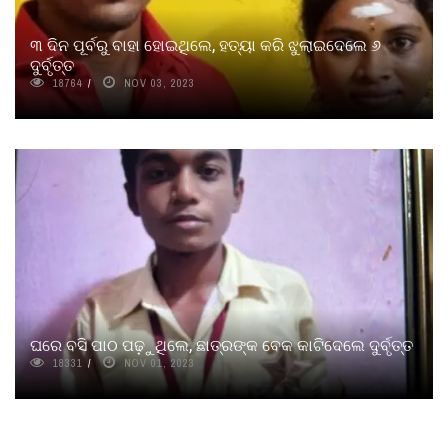
୩ ଦିନ ପୂର୍ବରୁ ବାହା ହୋଇଥିଲେ, ହତ୍ୟା କରି ଝୁଲାଇଦେଲେ ୬
ଦୁର୍ବୃତ୍ତ
18764
NOV 03, 2023
ଘରେ ବସି ପାଠ ପଢ଼ୁଥିଲେ, ଛାତ୍ରଙ୍କ ବେକ କାଟିଦେଲେ ଦୁର୍ବୃତ୍ତ
18331
NOV 01, 2023