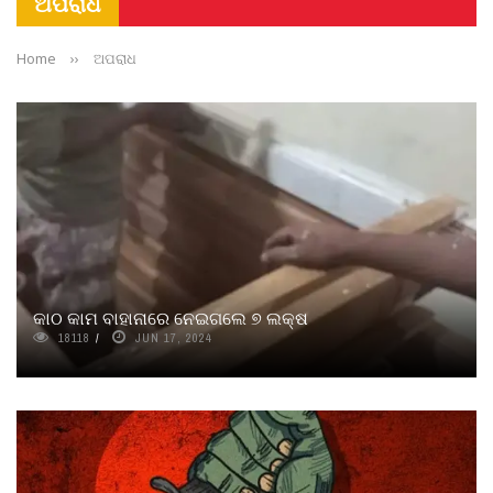
ଅପରାଧ
Home
››
ଅପରାଧ
କାଠ କାମ ବାହାନାରେ ନେଇଗଲେ ୭ ଲକ୍ଷ
18118
JUN 17, 2024