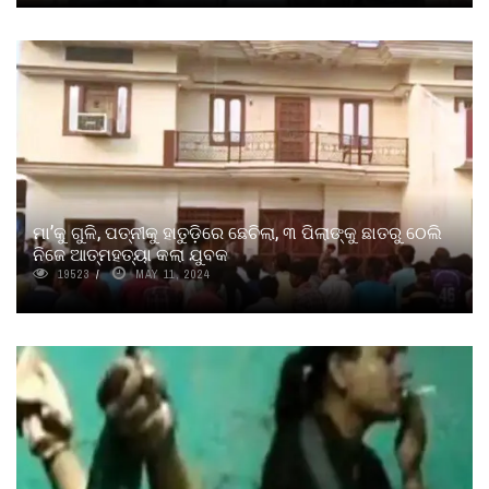
ମା’କୁ ଗୁଳି, ପତ୍ନୀକୁ ହାତୁଡ଼ିରେ ଛେଚିଲା, ୩ ପିଲାଙ୍କୁ ଛାତରୁ ଠେଲି
ନିଜେ ଆତ୍ମହତ୍ୟା କଲା ଯୁବକ
19523
MAY 11, 2024