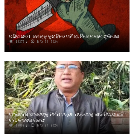
ପରିବାରର ୮ ଜଣଙ୍କୁ କୁରାଢ଼ିରେ ହାଣିଲା, ନିଜେ ଗଛରେ ଝୁଲିଗଲା
19373
MAY 29, 2024
ବାଂଲାଦେଶ ସାଂସଦଙ୍କୁ ନିର୍ମମ ହତ୍ୟା; ମୃତଦେହରୁ କାଢି ନିଆଯାଇଛି
ଚର୍ମ, କଂସେଇ ଗିରଫ
19899
MAY 24, 2024