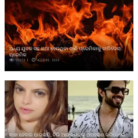
ଅନ୍ୟ ଯୁବକ ସହ କଥା ହେଉଥିବା ଜାଣି ପ୍ରେମିକାକୁ ଜାଳିଦେଲା
ପ୍ରେମିକ
20073
FEB 26, 2024
ବାହା ହେବାର ପାଗଳାମି, ଟିଭି ଆଙ୍କରଙ୍କୁ ଅପହରଣ କରିନେଲେ