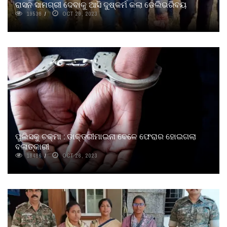
ରାସନ ସାମଗ୍ରୀ ଦେବାକୁ ଆସି ଦୁଷ୍କର୍ମ କଲା ଡେଲିଭରିବୟ
19538
OCT 29, 2023
ପୁଲିସକୁ ଚକ୍‌ମା : ଡାକ୍ତରୀମାଇନା ବେଳେ ଫେରାର ହୋଇଗଲା
ବଳାତ୍କାରୀ
18486
OCT 26, 2023