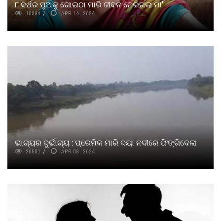
୮ ବର୍ଷର ପୁଅକୁ ଗୋଇଠା ମାରି ଜୀବନ ନେଇଗଲା ମା’
18994
APR 14, 2024
ଭାଗ୍ୟର ଦୁର୍ଭାଗ୍ୟ : ପ୍ରେମିକ ମାରି ଦୟା ନଦୀରେ ଫିଙ୍ଗିଦେଲା
20581
APR 08, 2024