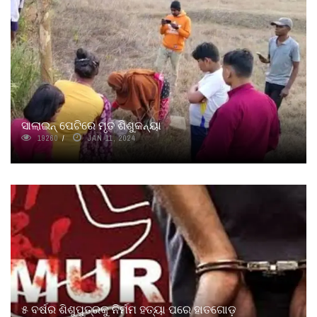
ସାଲାଇନ୍ ପେଟିରେ ମୃତ ଶିଶୁକନ୍ୟା
19260
JAN 11, 2024
୫ ବର୍ଷର ଶିଶୁପୁତ୍ରକୁ ନିର୍ମମ ହତ୍ୟା ପରେ ହାତଗୋଡ଼