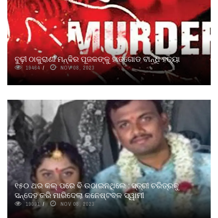
ବୁଢ଼ୀ ଠାକୁରାଣୀ ମନ୍ଦିର ପୂଜକଙ୍କୁ ହାତଗୋଡ ବାନ୍ଧି ହତ୍ୟା
19464
NOV 08, 2023
୧୫୦ ଥର କଲ୍ ପରେ ବି ଉଠାଇନଥିଲେ : ସ୍ତ୍ରୀ ଚରିତ୍ରକୁ
ସନ୍ଦେହ କରି ମାରିଦେଲା କନେଷ୍ଟବଳ ସ୍ୱାମୀ
19091
NOV 08, 2023