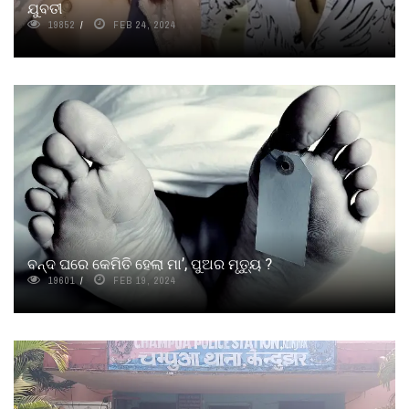
ଯୁବତୀ
19852
FEB 24, 2024
ବନ୍ଦ ଘରେ କେମିତି ହେଲା ମା’, ପୁଅର ମୃତ୍ୟୁ ?
19601
FEB 19, 2024