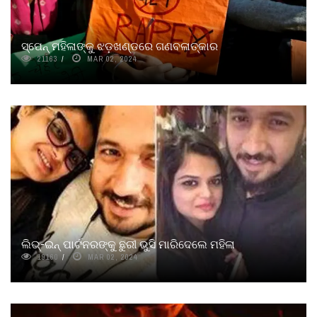
ସ୍ପେନ୍ ମହିଳାଙ୍କୁ ଝଡ଼ଖଣ୍ଡରେ ଗଣବଳାତ୍କାର
21163
MAR 02, 2024
ଲିଭ୍‌-ଇନ୍ ପାର୍ଟନରଙ୍କୁ ଛୁରୀ ଭୁସି ମାରିଦେଲେ ମହିଳା
19160
MAR 02, 2024