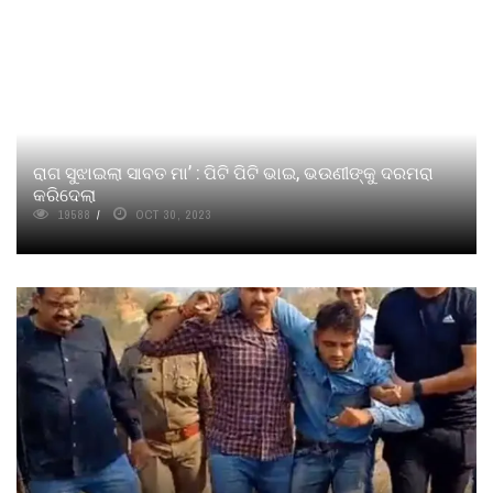
ରାଗ ସୁଝାଇଲା ସାବତ ମା’ : ପିଟି ପିଟି ଭାଇ, ଭଉଣୀଙ୍କୁ ଦରମରା
କରିଦେଲା
19588
OCT 30, 2023