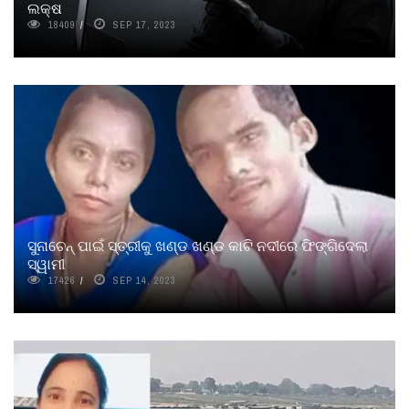
ଲକ୍ଷ
18409
SEP 17, 2023
ସୁନାଚେନ୍ ପାଇଁ ସ୍ତ୍ରୀକୁ ଖଣ୍ଡ ଖଣ୍ଡ କାଟି ନଦୀରେ ଫିଙ୍ଗିଦେଲା
ସ୍ୱାମୀ
17426
SEP 14, 2023