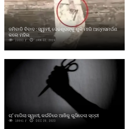
ଜମିବାଡି ବିବାଦ : ସ୍ୱାମୀ, ଦେଢଶୂରଙ୍କୁ ଗୁଳି ମାରି ଆତ୍ମସମର୍ପଣ
କଲେ ମହିଳା
20093
JAN 02, 2024
ଚା’ ମାଗିଲା ସ୍ୱାମୀ, କଇଁଚିରେ ଆଖିକୁ ଭୁସିଦେଲା ସ୍ତ୍ରୀ
19941
DEC 28, 2023