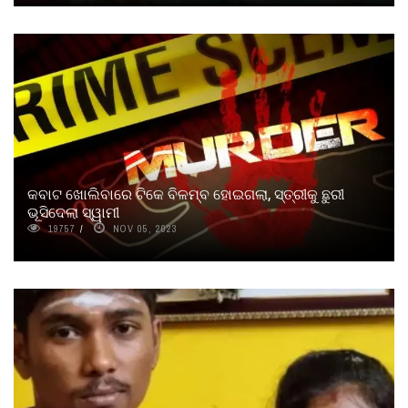
କବାଟ ଖୋଲିବାରେ ଟିକେ ବିଳମ୍ବ ହୋଇଗଲା, ସ୍ତ୍ରୀକୁ ଛୁରୀ
ଭୂସିଦେଲା ସ୍ୱାମୀ
19757
NOV 05, 2023