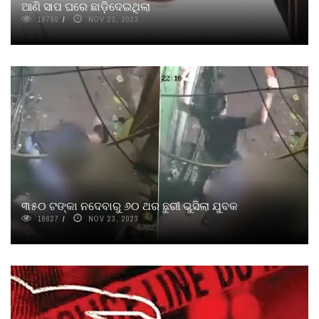
ଆଣି ସାପ ଘରେ ଛାଡ଼ିଦେଇଥିଲା
19790
NOV 23, 2023
୩୫୦ ଟଙ୍କା ନଦେବାରୁ ୬୦ ଥର ଛୁରୀ ଭୁସିଲା ଯୁବକ
18627
NOV 23, 2023