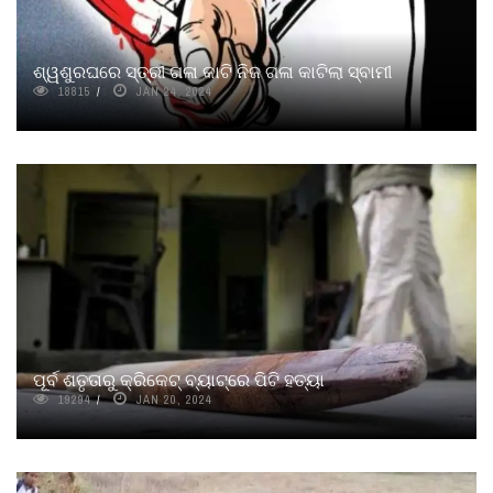
ଶ୍ୱଶୁରଘରେ ସ୍ତ୍ରୀ ଗଳା କାଟି ନିଜ ଗଳା କାଟିଲା ସ୍ବାମୀ
18815
JAN 24, 2024
ପୂର୍ବ ଶତୃତାରୁ କ୍ରିକେଟ୍ ବ୍ୟାଟ୍‌ରେ ପିଟି ହତ୍ୟା
19294
JAN 20, 2024