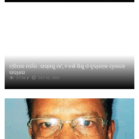
ଟ୍ରିପଲ ମର୍ଡର : ରାସ୍ତାରୁ ମା’, ୨ ବର୍ଷ ଶିଶୁ ଓ ବୃଦ୍ଧଙ୍କ ମୃତଦେହ
ଉଦ୍ଧାର
17749
OCT 01, 2023