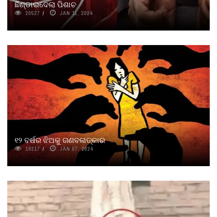
ଛିଣ୍ଡାଇଦେଲା ପିଶାଚ
20527
JAN 11, 2024
୧୨ ବର୍ଷର ଝିଅକୁ ଗଣବଳାତ୍କାର
19317
JAN 07, 2024