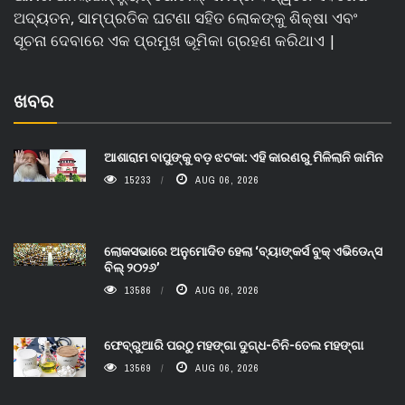
ଅଦ୍ୟତନ, ସାମ୍ପ୍ରତିକ ଘଟଣା ସହିତ ଲୋକଙ୍କୁ ଶିକ୍ଷା ଏବଂ
ସୂଚନା ଦେବାରେ ଏକ ପ୍ରମୁଖ ଭୂମିକା ଗ୍ରହଣ କରିଥାଏ |
ଖବର
ଆଶାରାମ ବାପୁଙ୍କୁ ବଡ଼ ଝଟକା: ଏହି କାରଣରୁ ମିଳିଲାନି ଜାମିନ
15233
AUG 06, 2026
ଲୋକସଭାରେ ଅନୁମୋଦିତ ହେଲା ‘ବ୍ୟାଙ୍କର୍ସ ବୁକ୍ ଏଭିଡେନ୍ସ
ବିଲ୍ ୨୦୨୬’
13586
AUG 06, 2026
ଫେବ୍ରୁଆରି ପରଠୁ ମହଙ୍ଗା ଦୁଗ୍ଧ-ଚିନି-ତେଲ ମହଙ୍ଗା
13569
AUG 06, 2026