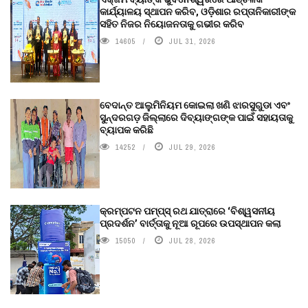
କାର୍ଯ୍ୟାଳୟ ସ୍ଥାପନ କରିବ, ଓଡ଼ିଶାର ରପ୍ତାନିକାରୀଙ୍କ
ସହିତ ନିଜର ନିୟୋଜନତାକୁ ଗଭୀର କରିବ
14605
JUL 31, 2026
ବେଦାନ୍ତ ଆଲୁମିନିୟମ କୋଇଲା ଖଣି ଝାରସୁଗୁଡା ଏବଂ
ସୁନ୍ଦରଗଡ଼ ଜିଲ୍ଲାରେ ଦିବ୍ୟାଙ୍ଗଙ୍କ ପାଇଁ ସହାୟତାକୁ
ବ୍ୟାପକ କରିଛି
14252
JUL 29, 2026
କ୍ରମ୍ପଟନ ପମ୍ପ୍‌ସ୍‌ ରଥ ଯାତ୍ରାରେ ‘ବିଶ୍ୱସନୀୟ
ପ୍ରଦର୍ଶନ’ ବାର୍ତ୍ତାକୁ ନୂଆ ରୂପରେ ଉପସ୍ଥାପନ କଲା
15050
JUL 28, 2026