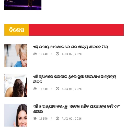
ବିଶେଷ
ଏହି ଉପାୟ ଆପଣାଇଲେ ଘର ଖାଦ୍ୟ ଖାଇବେ ପିଲା
13440
AUG 07, 2026
ଏହି ସ୍ଥାନରେ କଳାଜାଇ ଥିଲେ ସୁଖୀ ହୋଇଥାଏ ଦାମ୍ପତ୍ୟ
ଜୀବନ
15340
AUG 05, 2026
ଏହି ୫ ଅଭ୍ୟାସ କରନ୍ତୁ, ସତେଜ ରହିବ ଆପଣଙ୍କ ଚର୍ମ ଏବଂ
ଶରୀର
16150
AUG 02, 2026