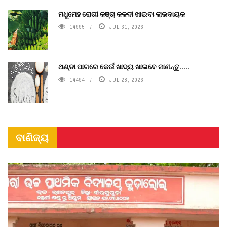
ମଧୁମେହ ରୋଗୀ କଞ୍ଚା କଳଦୀ ଖାଇବା ଲାଭଦାୟକ
14995
JUL 31, 2026
ଥଣ୍ଡା ପାଗରେ କେଉଁ ଖାଦ୍ୟ ଖାଇବେ ଜାଣନ୍ତୁ.....
14494
JUL 28, 2026
ବାଣିଜ୍ୟ