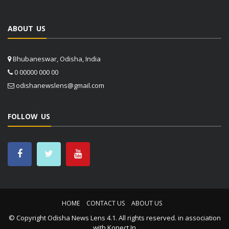
ABOUT US
Bhubaneswar, Odisha, India
0 00000 000 00
odishanewslens@gmail.com
FOLLOW US
HOME
CONTACT US
ABOUT US
© Copyright
Odisha News Lens 4.1
. All rights reserved. in association
with
Konect.In