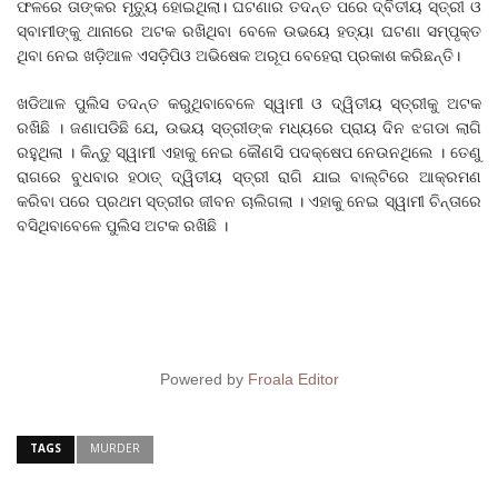
ଫଳରେ ତାଙ୍କର ମୃତ୍ୟୁ ହୋଇଥିଲା। ଘଟଣାର ତଦନ୍ତ ପରେ ଦ୍ବିତୀୟ ସ୍ତ୍ରୀ ଓ
ସ୍ବାମୀଙ୍କୁ ଥାନାରେ ଅଟକ ରଖିଥିବା ବେଳେ ଉଭୟେ ହତ୍ୟା ଘଟଣା ସମ୍ପୃକ୍ତ
ଥିବା ନେଇ ଖଡ଼ିଆଳ ଏସଡ଼ିପିଓ ଅଭିଷେକ ଅରୂପ ବେହେରା ପ୍ରକାଶ କରିଛନ୍ତି।
ଖଡିଆଳ ପୁଲିସ ତଦନ୍ତ କରୁଥିବାବେଳେ ସ୍ୱାମୀ ଓ ଦ୍ୱିତୀୟ ସ୍ତ୍ରୀକୁ ଅଟକ
ରଖିଛି । ଜଣାପଡିଛି ଯେ, ଉଭୟ ସ୍ତ୍ରୀଙ୍କ ମଧ୍ୟରେ ପ୍ରାୟ ଦିନ ଝଗଡା ଲାଗି
ରହୁଥିଲା । କିନ୍ତୁ ସ୍ୱାମୀ ଏହାକୁ ନେଇ କୌଣସି ପଦକ୍ଷେପ ନେଉନଥିଲେ । ତେଣୁ
ରାଗରେ ବୁଧବାର ହଠାତ୍ ଦ୍ୱିତୀୟ ସ୍ତ୍ରୀ ରାଗି ଯାଇ ବାଲ୍‌ଟିରେ ଆକ୍ରମଣ
କରିବା ପରେ ପ୍ରଥମ ସ୍ତ୍ରୀର ଜୀବନ ଚାଲିଗଲା । ଏହାକୁ ନେଇ ସ୍ୱାମୀ ଚିନ୍ତାରେ
ବସିଥିବାବେଳେ ପୁଲିସ ଅଟକ ରଖିଛି ।
Powered by
Froala Editor
TAGS
MURDER