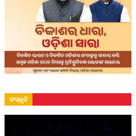
ସଂସ୍କୃତି