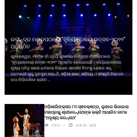
ରବୀନ୍ଦ୍ର ମଣ୍ଡପଠାରେ "ନୃତ୍ୟାଞ୍ଜଳୟ ଉତ୍ସବ-୨୦୨୨"
ଅନୁଷ୍ଠିତ
ଭୁବନେଶ୍ୱର, ୧୫/୦୫ (ନି.ପ୍ର.): ସ୍ଥାନୀୟ ରବୀନ୍ଦ୍ର ମଣ୍ଡପଠାରେ
"ନୃତ୍ୟାଞ୍ଜଳୟ ଉତ୍ସବ-୨୦୨୨" ଅନୁଷ୍ଠିତ ହୋଇଯାଇଛି । କାର୍ଯ୍ୟକ୍ରମରେ
ମୁଖ୍ୟ ଅତିଥି ଭାବେ ଧର୍ମଶାଳା ବିଧାୟକ ସ୍ଵାଧୀନ ହିମାଂଶୁ ଶେଖର ସାହୁ,
ପଦ୍ମଶ୍ରୀ ଗୁରୁ କୁମକୁମ ମହାନ୍ତି, ଓଡ଼ିଆ ଭାଷା, ସାହିତ୍ୟ ଓ ସଂସ୍କୃତି ବିଭାଗର
ଉପ-ନିର୍ଦ୍ଦେଶିକା ଶ୍ରୀମ ...
ଓଡ଼ିଶାଲିଙ୍କ୍ସର ୮ମ ସ୍ଵନକ୍ଷତ୍ର, ଲୁହରେ ଭିଜାଇଲା
ମହାପ୍ରଭୁ ଶ୍ରୀଜଗନ୍ନାଥଙ୍କ ଭକ୍ତି ଆଧାରିତ ନାଟକ
‘ଅଦୃଶ୍ୟ ଜଗନ୍ନାଥ‘
17017
JUN 25, 2025