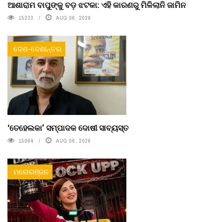
ଆଶାରାମ ବାପୁଙ୍କୁ ବଡ଼ ଝଟକା: ଏହି କାରଣରୁ ମିଳିଲାନି ଜାମିନ
15233
AUG 06, 2026
ଦେଶ-ଦେଶାନ୍ତର
‘ତେହେଲକା’ ସମ୍ପାଦକ ଦୋଷୀ ସାବ୍ୟସ୍ତ
15064
AUG 06, 2026
ମନୋରଞ୍ଜନ