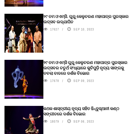
୨୯ ତମ ଓଏମ୍‌ସି. ଗୁରୁ କେଳୁଚରଣ ମହାପାତ୍ର ପୁରସ୍କାର
ଉତ୍ସବ ଉଦ୍‍ଯାପିତ
17627
SEP 10, 2023
୨୯ ତମ ଓଏମ୍‌ସି ଗୁରୁ କେଳୁଚରଣ ମହାପାତ୍ର ପୁରସ୍କାର
ଉତ୍ସବର ଚତୁର୍ଥ ସଂଧ୍ୟାରେ କୁଚିପୁଡ଼ି ନୃତ୍ୟ ସାଙ୍ଗକୁ
ତବଲା ବାଦରେ ଦର୍ଶକ ବିଭୋର
17678
SEP 09, 2023
କଥକ ଶାସ୍ତ୍ରୀୟ ନୃତ୍ୟ ସହିତ ହିନ୍ଦୁସ୍ଥାନୀ କଣ୍ଠ
ସଙ୍ଗୀତରେ ଦର୍ଶକ ବିଭୋର
18079
SEP 06, 2023