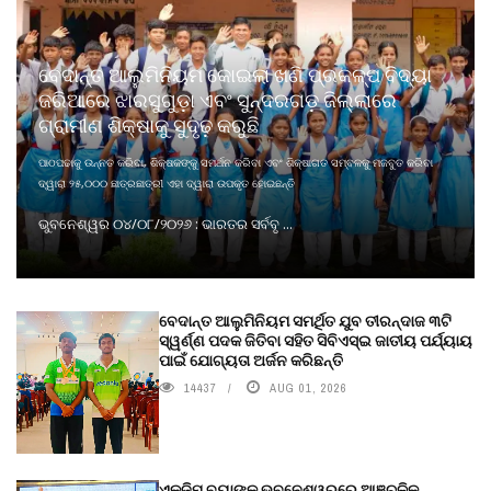
ବେଦାନ୍ତ ଆଲୁମିନିୟମ କୋଇଲା ଖଣି ପ୍ରକଳ୍ପ ବିଦ୍ୟା
ଜରିଆରେ ଝାରସୁଗୁଡ଼ା ଏବଂ ସୁନ୍ଦରଗଡ଼ ଜିଲ୍ଲାରେ
ଗ୍ରାମୀଣ ଶିକ୍ଷାକୁ ସୁଦୃଢ଼ କରୁଛି
ପାଠପଢାକୁ ଉନ୍ନତ କରିବା, ଶିକ୍ଷକଙ୍କୁ ସମର୍ଥନ କରିବା ଏବଂ ଶିକ୍ଷାଗତ ସମ୍ବଳକୁ ମଜବୁତ କରିବା
ଦ୍ୱାରା ୨୫,୦୦୦ ଛାତ୍ରଛାତ୍ରୀ ଏହା ଦ୍ୱାରା ଉପକୃତ ହୋଇଛନ୍ତି
ଭୁବନେଶ୍ୱର ୦୪/୦୮/୨୦୨୬ : ଭାରତର ସର୍ବବୃ ...
ବେଦାନ୍ତ ଆଲୁମିନିୟମ ସମର୍ଥିତ ଯୁବ ତୀରନ୍ଦାଜ ୩ଟି
ସ୍ୱର୍ଣ୍ଣ ପଦକ ଜିତିବା ସହିତ ସିବିଏସ୍ଇ ଜାତୀୟ ପର୍ଯ୍ୟାୟ
ପାଇଁ ଯୋଗ୍ୟତା ଅର୍ଜନ କରିଛନ୍ତି
14437
AUG 01, 2026
ଏକ୍ଜିମ ବ୍ୟାଙ୍କ ଭୁବନେଶ୍ୱରରେ ଆଞ୍ଚଳିକ