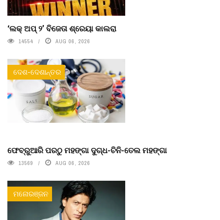
‘ଲକ୍ ଅପ୍ ୨’ ବିଜେତା ଶ୍ରେୟା କାଲରା
14554
AUG 06, 2026
ଦେଶ-ଦେଶାନ୍ତର
ଫେବ୍ରୁଆରି ପରଠୁ ମହଙ୍ଗା ଦୁଗ୍ଧ-ଚିନି-ତେଲ ମହଙ୍ଗା
13569
AUG 06, 2026
ମନୋରଞ୍ଜନ