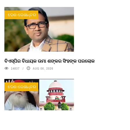
ଦେଶ-ଦେଶାନ୍ତର
ବିଏସ୍‌ପିର ବିଧାୟକ ଉମା ଶଙ୍କର ସିଂହଙ୍କ ପରଲୋକ
14837
AUG 06, 2026
ଦେଶ-ଦେଶାନ୍ତର