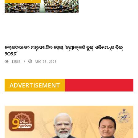
ଲୋକସଭାରେ ଅନୁମୋଦିତ ହେଲା ‘ବ୍ୟାଙ୍କର୍ସ ବୁକ୍ ଏଭିଡେନ୍ସ ବିଲ୍
୨୦୨୬’
13586
AUG 06, 2026
ADVERTISEMENT