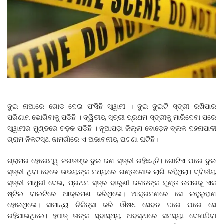
ଦୁଇ ନାଆରେ ଗୋଡ ଦେଇ ଫସିଛି ସ୍ୱାମୀ । ଦୁଇ ଦୁଇଟି ସ୍ତ୍ରୀ ରଖିପାର
ପରିଣାମ ଭୋଗିବାକୁ ପଡିଛି । ଦ୍ୱିତୀୟ ସ୍ତ୍ରୀ ପ୍ରଥମ ସ୍ତ୍ରୀକୁ ମାରିଦେବା ପରେ
ସ୍ୱାମୀର ମୁଣ୍ଡରେ ଚଡ଼କ ପଡିଛି । ନୂଆପଡ଼ା ଜିଲ୍ଲା ବୋଡ଼େନ ବ୍ଲକ ଦହନାପାଳୀ
ଗ୍ରାମ ନିକଟସ୍ଥ ଜାମଗାଁରେ ଏ ଅଭାବନୀୟ ଘଟଣା ଘଟିଛି।
ଗ୍ରାମର ହେରେମ୍ୱ ଜଗତଙ୍କ ଦୁଇ ଜଣ ସ୍ତ୍ରୀ ରହିଛନ୍ତି। ଗୋଟିଏ ଘରେ ଦୁଇ
ସ୍ତ୍ରୀ ଥିବା ବେଳେ ଉଭୟଙ୍କ ମଧ୍ୟରେ ଗଣ୍ଡଗୋଳ ଲାଗି ରହିଥିଲା। ଦ୍ବିତୀୟ
ସ୍ତ୍ରୀ ମାଧୁରୀ ଦେଇ, ପ୍ରଥମ ସ୍ତ୍ର ବାରୁଣୀ ଜଗତଙ୍କ ମୁଣ୍ଡ ଉପରକୁ ଏକ
ଷ୍ଟିଲ ବାଲଟିରେ ଆକ୍ରମଣ କରିଥିଲେ। ଆକ୍ରମଣରେ ସେ ଲହୁଲୁହାଣ
ହୋଇଥିଲେ। ସାମାନ୍ୟ ଚିକିତ୍ସା କରି ଔଷଧ ସେବନ ପରେ ଘରେ ସେ
ରହିଯାଇଥିଲେ। ହଠାତ୍ ତାଙ୍କ ସ୍ବାସ୍ଥ୍ୟ ଅବସ୍ଥାରେ ସମସ୍ୟା ଦେଖାଯିବା