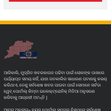
ଆଜିକାଲି, ମୁଦ୍ରିତ ଖବରକାଗଜ ପଢିବା ପାଇଁ ଲୋକଙ୍କ ପାଖରେ
ପର୍ଯ୍ୟାପ୍ତ ସମୟ ନାହିଁ, ଯାହା ଗତକାଲିର ସାଧାରଣ ଘଟଣାକୁ କଭର୍
କରିଥାଏ, ତେଣୁ ସର୍ବଶେଷ ଖବର ପାଇବା ପାଇଁ ସେମାନେ ସର୍ବଦା
ୱେବ୍ ପୋର୍ଟାଲ୍ କିମ୍ବା ଇଲେକ୍ଟ୍ରୋନିକ୍ ମିଡିଆ ଅନୁସରଣ
କରିବାକୁ ଆଗ୍ରହୀ ଅଟନ୍ତି |
ଆମର ଅନଲାଇନ୍ ନ୍ୟୁଜ୍ ପୋର୍ଟାଲ୍ ସମଗ୍ର ବିଶ୍ୱରେ ସର୍ବଶେଷ