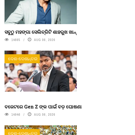
ସବୁଠୁ ମହଙ୍ଗା ସେଲିବ୍ରିଟି ଶାହରୁଖ ଖାନ୍
14665
AUG 06, 2026
ଦେଶ-ଦେଶାନ୍ତର
ବଜେଟରେ Gen Z ଙ୍କ ପାଇଁ ବଡ଼ ଘୋଷଣା
14946
AUG 06, 2026
ଦେଶ-ଦେଶାନ୍ତର