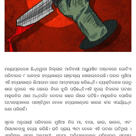
ମଧ୍ୟପ୍ରଦେଶ ଛିନ୍ଦୱାଡା ଜିଲ୍ଲାର ଆଦିବାସୀ ଅଧ୍ୟୁଷିତ ଅଞ୍ଚଳରେ ଗୋଟିଏ
ପରିବାରର ୮ ଜଣଙ୍କ ହତ୍ୟାକାଣ୍ଡ ଚାଞ୍ଚଲ୍ୟ ଖେଳାଇଦେଇଛି। ଘରର ମୁଖିଆ
ଏହି ହତ୍ୟାକାଣ୍ଡ ଭିଆଇବା ପରେ ଆତ୍ମହତ୍ୟା କରିଛନ୍ତି। ବ୍ୟକ୍ତିଜଣକ ଘରଠୁ
ଶହେ ଦୂରରେ ଏକ ଗଛରେ ନିଜେ ଝୁଲି ପଡ଼ିଛନ୍ତି।ଏହି ହୃଦୟ ବିଦାରକ ଘଟଣା
ମାହୁଲଝିର ଥାନା ଅନ୍ତର୍ଗତ ବୋଦଲ କଛର ଗାଁରେ ଘଟିଛି। ମାହୁଲଝିର ପୋଲିସ
ଘଟଣାସ୍ଥଳରେ ପହଞ୍ଚିଥିବା ବେଳେ ହତ୍ୟାକାଣ୍ଡର କାରଣ କ’ଣ ଏପର୍ଯ୍ୟନ୍ତ
ଜଣା ପଡିନାହିଁ।
ସୂଚନା ଅନୁଯାୟୀ ପରିବାରର ମୁଖିଆ ନିଜ ମା, ବାପା, ଭାଇ, ଭାଉଜ, ଏବଂ
ପିଲାମାନଙ୍କୁ ହତ୍ୟା କରିଛି। ରାତି ପ୍ରାୟ ୩ଟା ବେଳେ ଏହି ଘଟଣା ଘଟିଥିଲା ।
ଏସ୍‌ପିଙ୍କ ସୂଚନା ଅନୁଯାୟୀ, ହତ୍ୟା ଅଭିଯୁକ୍ତଜଣକ ପରିବାରର ସଦସ୍ୟ