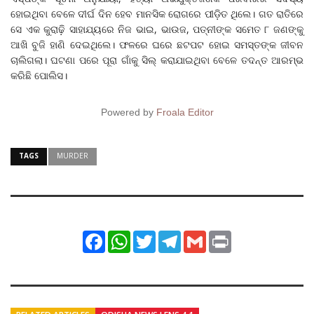
ହୋଇଥିବା ବେଳେ ଦୀର୍ଘ ଦିନ ହେବ ମାନସିକ ରୋଗରେ ପୀଡ଼ିତ ଥିଲେ। ଗତ ରାତିରେ
ସେ ଏକ କୁରାଢ଼ି ସାହାଯ୍ୟରେ ନିଜ ଭାଇ, ଭାଉଜ, ପତ୍ନୀଙ୍କ ସମେତ ୮ ଜଣଙ୍କୁ
ଆଖି ବୁଜି ହାଣି ଦେଇଥିଲେ। ଫଳରେ ଘରେ ଛଟପଟ ହୋଇ ସମସ୍ତଙ୍କ ଜୀବନ
ଚାଲିଗଲା। ଘଟଣା ପରେ ପୂରା ଗାଁକୁ ସିଲ୍ କରାଯାଇଥିବା ବେଳେ ତଦନ୍ତ ଆରମ୍ଭ
କରିଛି ପୋଲିସ।
Powered by
Froala Editor
TAGS
MURDER
Facebook
WhatsApp
Twitter
Telegram
Gmail
Print