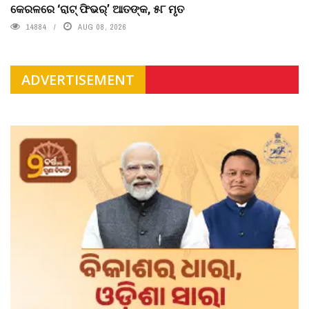
କେରଳରେ ‘ରାଟ୍ ଫିଭର୍’ ଆତଙ୍କ, ୫୮ ମୃତ
14884
AUG 08, 2026
ADVERTISEMENT