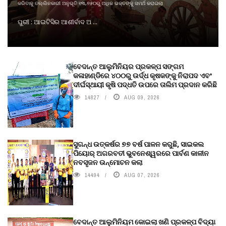
କରିବାକୁ ତଲ୍ଲିନକାରୀ ଅନୁଭୂତି ୧୩,୭୫୦ରୁ ଅଧିକ ଭକ୍ତଙ୍କୁ ସମର୍ଥ କରାଇଲା
ପୁରୀ : ଆଇଟିସିର ଆଶୀର୍ବାଦ ଅ ...
ବେଦାନ୍ତ ଆଲୁମିନିୟର ପ୍ରକଳ୍ପ ସଙ୍ଗମ
କଳାହାଣ୍ଡିରେ ୪୦୦ରୁ ଉର୍ଦ୍ଧ କୃଷକଙ୍କୁ ନିରାପଦ ଏବଂ
ଦୀର୍ଘସ୍ଥାୟୀ କୃଷି ପଦ୍ଧତି ଉପରେ ତାଲିମ ପ୍ରଦାନ କରିଛି
14827
AUG 09, 2026
ସୁଗନ୍ଧ ଉତ୍କର୍ଷର ୭୭ ବର୍ଷ ପାଳନ କରୁଛି, ସାଇକଲ
ପିୟୋର୍‌ ଅଗରବତୀ ଭୁବନେଶ୍ୱରରେ ପାର୍ବଣ କାଳୀନ
ନବସୃଜନ ଉନ୍ମୋଚନ କଲା
14494
AUG 07, 2026
ବେଦାନ୍ତ ଆଲୁମିନିୟମ କୋଇଲା ଖଣି ପ୍ରକଳ୍ପ ବିଦ୍ୟା