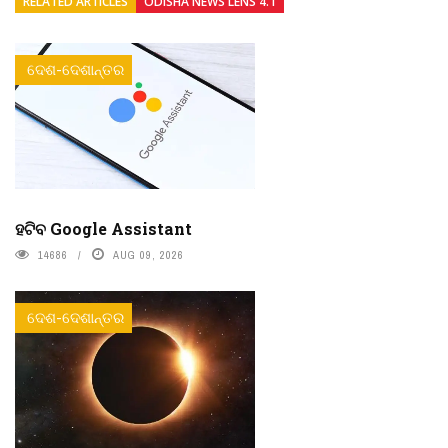
RELATED ARTICLES
ODISHA NEWS LENS 4.1
ଦେଶ-ଦେଶାନ୍ତର
ହଟିବ Google Assistant
14686
AUG 09, 2026
ଦେଶ-ଦେଶାନ୍ତର