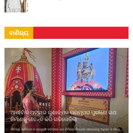
ବାଣିଜ୍ୟ
ଆଶୀର୍ବାଦ ଅଟ୍ଟାର ଗୁଣାତ୍ମକ ପରମ୍ପରା ପୁରୀରେ ରଥ
ନିର୍ମାଣକୁ ଜୀବନ୍ତ କରି ଗଢିତୋଳିଲା
ଐତିହ୍ୟ, କାରିଗରୀ ଓ ପ୍ରଯୁକ୍ତି ଜରିଆରେ ଋଥ ନିର୍ମାଣର ଚିରନ୍ତନ ପରମ୍ପରାକୁ ଅନୁଭବ ଓ ପାଳନ