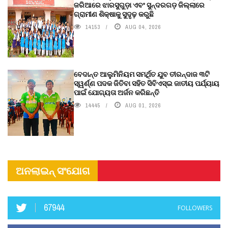
ଜରିଆରେ ଝାରସୁଗୁଡ଼ା ଏବଂ ସୁନ୍ଦରଗଡ଼ ଜିଲ୍ଲାରେ
ଗ୍ରାମୀଣ ଶିକ୍ଷାକୁ ସୁଦୃଢ଼ କରୁଛି
14153
AUG 04, 2026
ବେଦାନ୍ତ ଆଲୁମିନିୟମ ସମର୍ଥିତ ଯୁବ ତୀରନ୍ଦାଜ ୩ଟି
ସ୍ୱର୍ଣ୍ଣ ପଦକ ଜିତିବା ସହିତ ସିବିଏସ୍ଇ ଜାତୀୟ ପର୍ଯ୍ୟାୟ
ପାଇଁ ଯୋଗ୍ୟତା ଅର୍ଜନ କରିଛନ୍ତି
14445
AUG 01, 2026
ଅନଲାଇନ୍ ସଂଯୋଗ
67944
FOLLOWERS