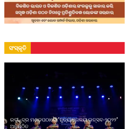
ସଂସ୍କୃତି
ରବୀନ୍ଦ୍ର ମଣ୍ଡପଠାରେ "ନୃତ୍ୟାଞ୍ଜଳୟ ଉତ୍ସବ-୨୦୨୨"
ଅନୁଷ୍ଠିତ