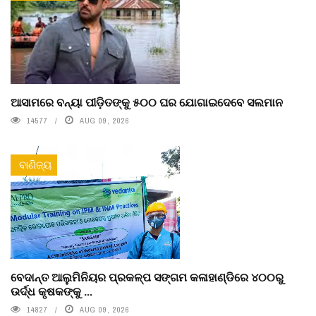
ଆସାମରେ ବନ୍ୟା ପୀଡ଼ିତଙ୍କୁ ୫୦୦ ଘର ଯୋଗାଇଦେବେ ସଲମାନ
14577
AUG 09, 2026
ବାଣିଜ୍ୟ
ବେଦାନ୍ତ ଆଲୁମିନିୟର ପ୍ରକଳ୍ପ ସଙ୍ଗମ କଳାହାଣ୍ଡିରେ ୪୦୦ରୁ
ଉର୍ଦ୍ଧ କୃଷକଙ୍କୁ ...
14827
AUG 09, 2026