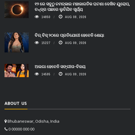
୧୨ ରେ ସବୁଠୁ ଚମତ୍କାର ମହାଜାଗତିକ ଘଟଣା ଦେଖିବ ୟୁରୋପ,
ଚନ୍ଦ୍ର ପଛରେ ଲୁଚିଯିବ ସୂର୍ଯ୍ୟ
14850
AUG 08, 2026
ବିଗ୍ ବିସ୍ ୨୦ରେ ପ୍ରତିଯୋଗୀ ହେବେନି ଶେୟା
15227
AUG 09, 2026
ଅଲଗା ହେବେନି ସଙ୍ଗୀତା-ବିଜୟ
14595
AUG 09, 2026
ABOUT US
Bhubaneswar, Odisha, India
0 00000 000 00