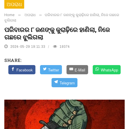
ଅପରାଧ
Home
››
ଅପରାଧ
››
ପରିବାରର ୮ ଜଣଙ୍କୁ କୁରାଢ଼ିରେ ହାଣିଲା, ନିଜେ ଗଛରେ
ଝୁଲିଗଲା
ପରିବାରର ୮ ଜଣଙ୍କୁ କୁରାଢ଼ିରେ ହାଣିଲା, ନିଜେ
ଗଛରେ ଝୁଲିଗଲା
2024-05-29 19:11:33
19374
SHARE:
Facebook
Twitter
E-Mail
WhatsApp
Telegram