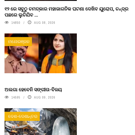
୧୨ ରେ ସବୁଠୁ ଚମତ୍କାର ମହାଜାଗତିକ ଘଟଣା ଦେଖିବ ୟୁରୋପ, ଚନ୍ଦ୍ର
ପଛରେ ଲୁଚିଯିବ ...
14850
AUG 08, 2026
ମନୋରଞ୍ଜନ
ଅଲଗା ହେବେନି ସଙ୍ଗୀତା-ବିଜୟ
14595
AUG 09, 2026
ଦେଶ-ଦେଶାନ୍ତର