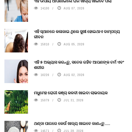
ଏହି ଉପାୟ ଆପଣାଇଲେ ଘର ଖାଦ୍ୟ ଖାଇବେ ପିଲା
14100
AUG 07, 2026
ଏହି ସ୍ଥାନରେ କଳାଜାଇ ଥିଲେ ସୁଖୀ ହୋଇଥାଏ ଦାମ୍ପତ୍ୟ
ଜୀବନ
15810
AUG 05, 2026
ଏହି ୫ ଅଭ୍ୟାସ କରନ୍ତୁ, ସତେଜ ରହିବ ଆପଣଙ୍କ ଚର୍ମ ଏବଂ
ଶରୀର
16226
AUG 02, 2026
ମଧୁମେହ ରୋଗୀ କଞ୍ଚା କଳଦୀ ଖାଇବା ଲାଭଦାୟକ
15079
JUL 31, 2026
ଥଣ୍ଡା ପାଗରେ କେଉଁ ଖାଦ୍ୟ ଖାଇବେ ଜାଣନ୍ତୁ.....
14571
JUL 28, 2026