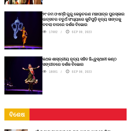
୨୯ ତମ ଓଏମ୍‌ସି ଗୁରୁ କେଳୁଚରଣ ମହାପାତ୍ର ପୁରସ୍କାର
ଉତ୍ସବର ଚତୁର୍ଥ ସଂଧ୍ୟାରେ କୁଚିପୁଡ଼ି ନୃତ୍ୟ ସାଙ୍ଗକୁ
ତବଲା ବାଦରେ ଦର୍ଶକ ବିଭୋର
17682
SEP 09, 2023
କଥକ ଶାସ୍ତ୍ରୀୟ ନୃତ୍ୟ ସହିତ ହିନ୍ଦୁସ୍ଥାନୀ କଣ୍ଠ
ସଙ୍ଗୀତରେ ଦର୍ଶକ ବିଭୋର
18081
SEP 06, 2023
ବିଶେଷ