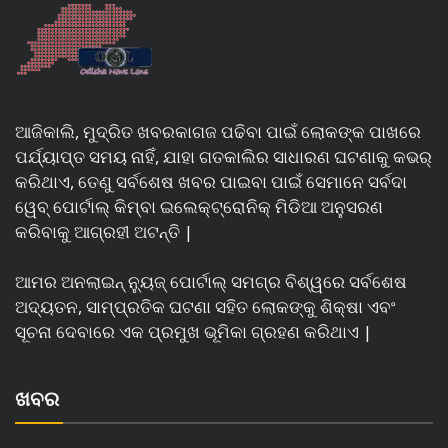
ଆଜିକାଲି, ମୁଦ୍ରିତ ଖବରକାଗଜ ପଢିବା ପାଇଁ ଲୋକଙ୍କ ପାଖରେ
ପର୍ଯ୍ୟାପ୍ତ ସମୟ ନାହିଁ, ଯାହା ଗତକାଲିର ସାଧାରଣ ଘଟଣାକୁ କଭର୍
କରିଥାଏ, ତେଣୁ ସର୍ବଶେଷ ଖବର ପାଇବା ପାଇଁ ସେମାନେ ସର୍ବଦା
ୱେବ୍ ପୋର୍ଟାଲ୍ କିମ୍ବା ଇଲେକ୍ଟ୍ରୋନିକ୍ ମିଡିଆ ଅନୁସରଣ
କରିବାକୁ ଆଗ୍ରହୀ ଅଟନ୍ତି |
ଆମର ଅନଲାଇନ୍ ନ୍ୟୁଜ୍ ପୋର୍ଟାଲ୍ ସମଗ୍ର ବିଶ୍ୱରେ ସର୍ବଶେଷ
ଅଦ୍ୟତନ, ସାମ୍ପ୍ରତିକ ଘଟଣା ସହିତ ଲୋକଙ୍କୁ ଶିକ୍ଷା ଏବଂ
ସୂଚନା ଦେବାରେ ଏକ ପ୍ରମୁଖ ଭୂମିକା ଗ୍ରହଣ କରିଥାଏ |
ଖବର