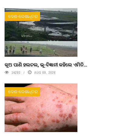
ଦେଶ-ଦେଶାନ୍ତର
କୂଅ ପାଣି ହଲଚଲ, ଭୂ-ବିଜ୍ଞାନୀ କହିଲେ ଏମିତି...
14292
AUG 09, 2026
ଦେଶ-ଦେଶାନ୍ତର