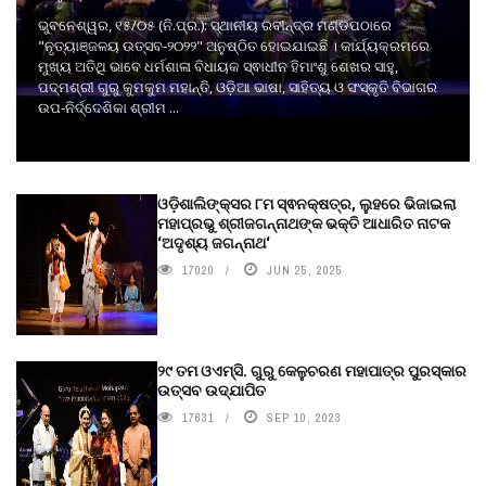
ଭୁବନେଶ୍ୱର, ୧୫/୦୫ (ନି.ପ୍ର.): ସ୍ଥାନୀୟ ରବୀନ୍ଦ୍ର ମଣ୍ଡପଠାରେ
"ନୃତ୍ୟାଞ୍ଜଳୟ ଉତ୍ସବ-୨୦୨୨" ଅନୁଷ୍ଠିତ ହୋଇଯାଇଛି । କାର୍ଯ୍ୟକ୍ରମରେ
ମୁଖ୍ୟ ଅତିଥି ଭାବେ ଧର୍ମଶାଳା ବିଧାୟକ ସ୍ଵାଧୀନ ହିମାଂଶୁ ଶେଖର ସାହୁ,
ପଦ୍ମଶ୍ରୀ ଗୁରୁ କୁମକୁମ ମହାନ୍ତି, ଓଡ଼ିଆ ଭାଷା, ସାହିତ୍ୟ ଓ ସଂସ୍କୃତି ବିଭାଗର
ଉପ-ନିର୍ଦ୍ଦେଶିକା ଶ୍ରୀମ ...
ଓଡ଼ିଶାଲିଙ୍କ୍ସର ୮ମ ସ୍ଵନକ୍ଷତ୍ର, ଲୁହରେ ଭିଜାଇଲା
ମହାପ୍ରଭୁ ଶ୍ରୀଜଗନ୍ନାଥଙ୍କ ଭକ୍ତି ଆଧାରିତ ନାଟକ
‘ଅଦୃଶ୍ୟ ଜଗନ୍ନାଥ‘
17020
JUN 25, 2025
୨୯ ତମ ଓଏମ୍‌ସି. ଗୁରୁ କେଳୁଚରଣ ମହାପାତ୍ର ପୁରସ୍କାର
ଉତ୍ସବ ଉଦ୍‍ଯାପିତ
17631
SEP 10, 2023