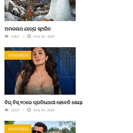
ଅମରନାଥ ଯାତ୍ରା ସ୍ଥଗିତ
13827
AUG 09, 2026
ମନୋରଞ୍ଜନ
ବିଗ୍ ବିସ୍ ୨୦ରେ ପ୍ରତିଯୋଗୀ ହେବେନି ଶେୟା
15227
AUG 09, 2026
ମନୋରଞ୍ଜନ