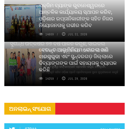
ଏକ୍ଜିମ ବ୍ୟାଙ୍କ ଭୁବନେଶ୍ୱରରେ
ଆଞ୍ଚଳିକ କାର୍ଯ୍ୟାଳୟ ସ୍ଥାପନ କରିବ,
ଓଡ଼ିଶାର ରପ୍ତାନିକାରୀଙ୍କ ସହିତ ନିଜର
ନିୟୋଜନତାକୁ ଗଭୀର କରିବ
14609
JUL 31, 2026
ସୁଗନ୍ଧ ଉତ୍କର୍ଷର ୭୭ ବର୍ଷ ପାଳନ କରୁଛି, ସାଇକଲ
ବେଦାନ୍ତ ଆଲୁମିନିୟମ କୋଇଲା ଖଣି
ପିୟୋର୍‌ ଅଗରବତୀ ଭୁବନେଶ୍ୱରରେ ପାର୍ବଣ କାଳୀନ
ଝାରସୁଗୁଡା ଏବଂ ସୁନ୍ଦରଗଡ଼ ଜିଲ୍ଲାରେ
ନବସୃଜନ ଉନ୍ମୋଚନ କଲା
ଦିବ୍ୟାଙ୍ଗଙ୍କ ପାଇଁ ସହାୟତାକୁ ବ୍ୟାପକ
ବାଉଁଶ ବିହୀନ କଠିନ ଧୂପ ଏବଂ ମେଦିନୀ ଜୁଡୱା କପ୍‌ ସାମ୍ବ୍ରାନି ପ୍ରଦର୍ଶିତ କରୁଛି; ନବସୃଜନ,
କରିଛି
ଦୀର୍ଘସ୍ଥାୟିତା ଏବଂ ଆଧ୍ୟାତ୍ମିକ ଅନୁଭୂତି ସହିତ ଓଡ଼ିଶା ପ୍ରତି ପ୍ରତିବଦ୍ଧତା ପୁନଃ ସୁଦୃଢୀକରଣ କରୁଛି
14259
JUL 29, 2026
ଅନଲାଇନ୍ ସଂଯୋଗ