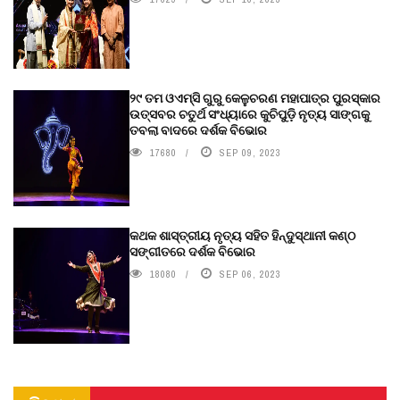
୨୯ ତମ ଓଏମ୍‌ସି ଗୁରୁ କେଳୁଚରଣ ମହାପାତ୍ର ପୁରସ୍କାର
ଉତ୍ସବର ଚତୁର୍ଥ ସଂଧ୍ୟାରେ କୁଚିପୁଡ଼ି ନୃତ୍ୟ ସାଙ୍ଗକୁ
ତବଲା ବାଦରେ ଦର୍ଶକ ବିଭୋର
17680
SEP 09, 2023
କଥକ ଶାସ୍ତ୍ରୀୟ ନୃତ୍ୟ ସହିତ ହିନ୍ଦୁସ୍ଥାନୀ କଣ୍ଠ
ସଙ୍ଗୀତରେ ଦର୍ଶକ ବିଭୋର
18080
SEP 06, 2023