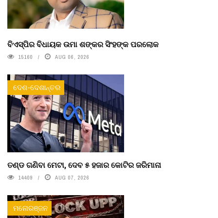
ବିଏସ୍‌ପିର ବିଧାୟକ ଉମା ଶଙ୍କର ସିଂହଙ୍କ ପରଲୋକ
15160
AUG 06, 2026
ଦେଶ-ଦେଶାନ୍ତର
ତଣ୍ଡ ଗଣିବା ମେଟା, ଦେବ ୫ ହଜାର କୋଟିର ଜରିମାନା
14409
AUG 07, 2026
ମନୋରଞ୍ଜନ