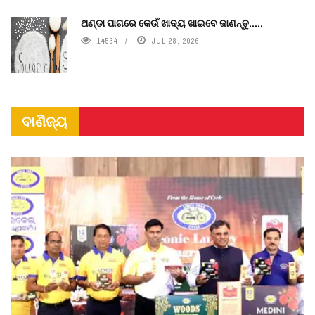
ଥଣ୍ଡା ପାଗରେ କେଉଁ ଖାଦ୍ୟ ଖାଇବେ ଜାଣନ୍ତୁ.....
14534
JUL 28, 2026
ବାଣିଜ୍ୟ