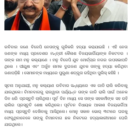
ରବିବାର ଜଣେ ବିଜେପି ନେତାଙ୍କୁ ଗୁଳିକରି ହତ୍ୟା କରାଯାଇଛି । ଏହି ନେତା
ଜଣଙ୍କ ମଧ୍ୟ ପ୍ରଦେଶର ମନ୍ତ୍ରୀ କୈଳାଶ ବିଜୟଭାର୍ଗିୟାଙ୍କ ନିକଟତର ।
ତାଙ୍କ ନାମ ମନୁ କଲ୍ୟାଣେ । ମନୁ ବିଜେପି ଯୁବ ମୋର୍ଚ୍ଚାର ନଗର ଉପସଭାପତି
ଥିଲେ । ପୀୟୁଷ ଏବଂ ଅର୍ଜୁନ ନାମକ ଦୁଇଜଣ ଯୁବକ ତାଙ୍କୁ ହତ୍ୟା କରିଥିବା
ଜଣାପଡ଼ିଛି । ସେମାନଙ୍କ ମଧ୍ୟରେ ପୁରୁଣା ଶତ୍ରୁତା ରହିଥିବା ପୁଲିସ୍‌ କହିଛି ।
ସୂଚନା ଅନୁଯାୟୀ, ମନୁ କଲ୍ୟାଣ ରବିବାର ସନ୍ଧ୍ୟାରେ ଏକ ଗାଡି ରାଲି କରିବାକୁ
ଯାଉଥିଲେ। ଚିମନବାଗରୁ ରାଜୱାଡା ପର୍ଯ୍ୟନ୍ତ ତାଙ୍କ ଗାଡି ରାଲି ପାଇଁ ଅନେକ
ଦିନ ଧରି ପ୍ରସ୍ତୁତି ଚାଲିଥିଲା। ପୂର୍ବ ଦିନ ମଧ୍ୟ ସେ ତାଙ୍କ ସହକର୍ମୀଙ୍କ ସହ ରହି
ରାଲିର ପ୍ରସ୍ତୁତି ଶେଷ କରିଥିଲେ। ପୂର୍ବତନ ବିଧାୟକ ଆକାଶ ବିଜୟଭର୍ଗିଆ
ମଧ୍ୟ ପ୍ରସ୍ତୁତି ଦେଖିବାକୁ ଆସିଥିଲେ। ମୋନୁ ସକାଳ ଭୋର୍ ୩ଟାରେ ଘରକୁ
ଫେରୁଥିବାବେଳେ ତାଙ୍କୁ ଚିମାନବାଗ ଛକ ନିକଟରେ ହତ୍ୟାକାରୀମାନେ ଘେରି
ଯାଇଥିଲେ।