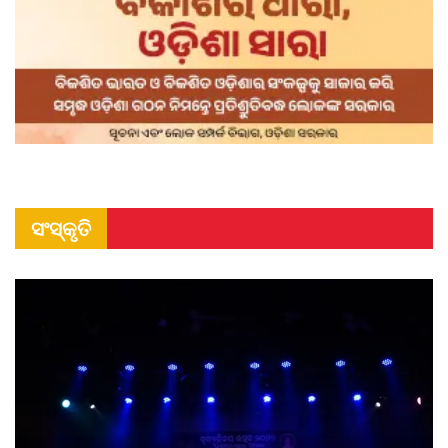
ସଂସ୍କୃତି