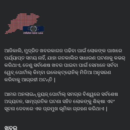
ଆଜିକାଲି, ମୁଦ୍ରିତ ଖବରକାଗଜ ପଢିବା ପାଇଁ ଲୋକଙ୍କ ପାଖରେ
ପର୍ଯ୍ୟାପ୍ତ ସମୟ ନାହିଁ, ଯାହା ଗତକାଲିର ସାଧାରଣ ଘଟଣାକୁ କଭର୍
କରିଥାଏ, ତେଣୁ ସର୍ବଶେଷ ଖବର ପାଇବା ପାଇଁ ସେମାନେ ସର୍ବଦା
ୱେବ୍ ପୋର୍ଟାଲ୍ କିମ୍ବା ଇଲେକ୍ଟ୍ରୋନିକ୍ ମିଡିଆ ଅନୁସରଣ
କରିବାକୁ ଆଗ୍ରହୀ ଅଟନ୍ତି |
ଆମର ଅନଲାଇନ୍ ନ୍ୟୁଜ୍ ପୋର୍ଟାଲ୍ ସମଗ୍ର ବିଶ୍ୱରେ ସର୍ବଶେଷ
ଅଦ୍ୟତନ, ସାମ୍ପ୍ରତିକ ଘଟଣା ସହିତ ଲୋକଙ୍କୁ ଶିକ୍ଷା ଏବଂ
ସୂଚନା ଦେବାରେ ଏକ ପ୍ରମୁଖ ଭୂମିକା ଗ୍ରହଣ କରିଥାଏ |
ଖବର