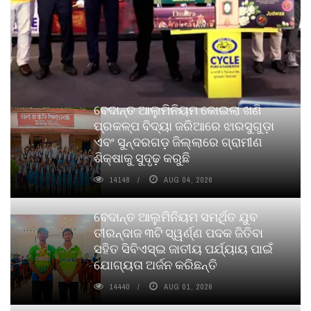
ବେଦାନ୍ତ ଆଲୁମିନିୟମ କୋଇଲା ଖଣି
ପ୍ରକଳ୍ପ ବିଦ୍ୟା ଜରିଆରେ ଝାରସୁଗୁଡ଼ା
ଏବଂ ସୁନ୍ଦରଗଡ଼ ଜିଲ୍ଲାରେ ଗ୍ରାମୀଣ
ଶିକ୍ଷାକୁ ସୁଦୃଢ଼ କରୁଛି
14148
AUG 04, 2026
ବେଦାନ୍ତ ଆଲୁମିନିୟମ ସମର୍ଥିତ ଯୁବ
ତୀରନ୍ଦାଜ ୩ଟି ସ୍ୱର୍ଣ୍ଣ ପଦକ ଜିତିବା
ସହିତ ସିବିଏସ୍ଇ ଜାତୀୟ ପର୍ଯ୍ୟାୟ ପାଇଁ
ଯୋଗ୍ୟତା ଅର୍ଜନ କରିଛନ୍ତି
14440
AUG 01, 2026