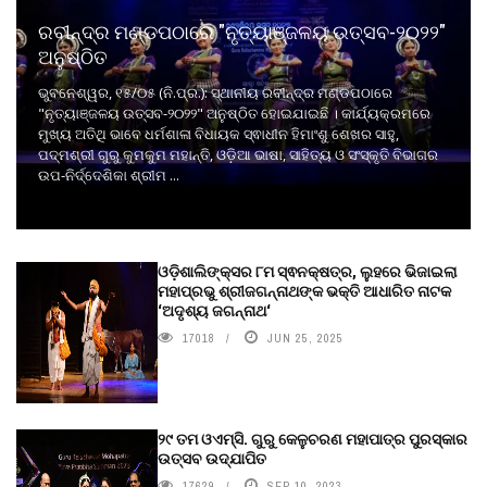
ରବୀନ୍ଦ୍ର ମଣ୍ଡପଠାରେ "ନୃତ୍ୟାଞ୍ଜଳୟ ଉତ୍ସବ-୨୦୨୨"
ଅନୁଷ୍ଠିତ
ଭୁବନେଶ୍ୱର, ୧୫/୦୫ (ନି.ପ୍ର.): ସ୍ଥାନୀୟ ରବୀନ୍ଦ୍ର ମଣ୍ଡପଠାରେ
"ନୃତ୍ୟାଞ୍ଜଳୟ ଉତ୍ସବ-୨୦୨୨" ଅନୁଷ୍ଠିତ ହୋଇଯାଇଛି । କାର୍ଯ୍ୟକ୍ରମରେ
ମୁଖ୍ୟ ଅତିଥି ଭାବେ ଧର୍ମଶାଳା ବିଧାୟକ ସ୍ଵାଧୀନ ହିମାଂଶୁ ଶେଖର ସାହୁ,
ପଦ୍ମଶ୍ରୀ ଗୁରୁ କୁମକୁମ ମହାନ୍ତି, ଓଡ଼ିଆ ଭାଷା, ସାହିତ୍ୟ ଓ ସଂସ୍କୃତି ବିଭାଗର
ଉପ-ନିର୍ଦ୍ଦେଶିକା ଶ୍ରୀମ ...
ଓଡ଼ିଶାଲିଙ୍କ୍ସର ୮ମ ସ୍ଵନକ୍ଷତ୍ର, ଲୁହରେ ଭିଜାଇଲା
ମହାପ୍ରଭୁ ଶ୍ରୀଜଗନ୍ନାଥଙ୍କ ଭକ୍ତି ଆଧାରିତ ନାଟକ
‘ଅଦୃଶ୍ୟ ଜଗନ୍ନାଥ‘
17018
JUN 25, 2025
୨୯ ତମ ଓଏମ୍‌ସି. ଗୁରୁ କେଳୁଚରଣ ମହାପାତ୍ର ପୁରସ୍କାର
ଉତ୍ସବ ଉଦ୍‍ଯାପିତ
17629
SEP 10, 2023