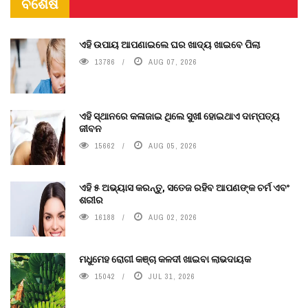
ବିଶେଷ
ଏହି ଉପାୟ ଆପଣାଇଲେ ଘର ଖାଦ୍ୟ ଖାଇବେ ପିଲା
13786
AUG 07, 2026
ଏହି ସ୍ଥାନରେ କଳାଜାଇ ଥିଲେ ସୁଖୀ ହୋଇଥାଏ ଦାମ୍ପତ୍ୟ
ଜୀବନ
15662
AUG 05, 2026
ଏହି ୫ ଅଭ୍ୟାସ କରନ୍ତୁ, ସତେଜ ରହିବ ଆପଣଙ୍କ ଚର୍ମ ଏବଂ
ଶରୀର
16188
AUG 02, 2026
ମଧୁମେହ ରୋଗୀ କଞ୍ଚା କଳଦୀ ଖାଇବା ଲାଭଦାୟକ
15042
JUL 31, 2026