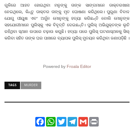
ଗୁଳିରେ ଆହତ ହୋଇଥିବା ମନୁଙ୍କୁ ତାଙ୍କ ସାଙ୍ଗମାନେ ଡାକ୍ତରଖାନା
ନେଇଥିଲେ, କିନ୍ତୁ ଡାକ୍ତର ତାଙ୍କୁ ମୃତ ଘୋଷଣା କରିଥିଲେ। ପୁରୁଣା ବିବାଦ
ଯୋଗୁ ପୀୟୁଷ ଏବଂ ଅର୍ଜୁନ ମୋନୁଙ୍କୁ ହତ୍ୟା କରିଛନ୍ତି ବୋଲି ମୋନୁଙ୍କ
ସହଯୋଗୀମାନେ ପୁଲିସ୍‌କୁ ଏକ ବିବୃତ୍ତି ଦେଇଛନ୍ତି। ପୁଲିସ୍ ଅଭିଯୁକ୍ତଙ୍କ ଲୁଚି
ରହିଥିବା ସ୍ଥାନ ଉପରେ ଚଢ଼ାଉ କରୁଛି। ହତ୍ୟା ପରେ ପୁଲିସ୍ ଘଟଣାସ୍ଥଳକୁ ସିଲ୍‌
କରିବା ସହିତ ତାଙ୍କ ଘର ପାଖରେ ବ୍ୟାପକ ପୁଲିସ୍ ମୁତୟନ କରିଥିବା ଜଣାପଡ଼ିଛି ।
Powered by
Froala Editor
TAGS
MURDER
Facebook
WhatsApp
Twitter
Telegram
Gmail
Print