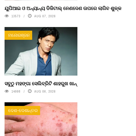
ୟୁପିଆଇ ଓ ଅନ୍ୟାନ୍ୟ ଡିଜିଟାଲ୍ ନେଣଦେଣ ଉପରେ ଲାଗିବ ଶୁଳ୍କ
13573
AUG 07, 2026
ମନୋରଞ୍ଜନ
ସବୁଠୁ ମହଙ୍ଗା ସେଲିବ୍ରିଟି ଶାହରୁଖ ଖାନ୍
14998
AUG 06, 2026
ଦେଶ-ଦେଶାନ୍ତର