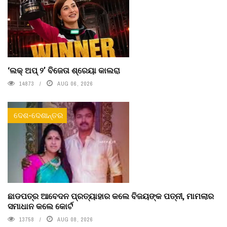
‘ଲକ୍ ଅପ୍ ୨’ ବିଜେତା ଶ୍ରେୟା କାଲରା
14873
AUG 06, 2026
ଦେଶ-ଦେଶାନ୍ତର
ଛାଡପତ୍ର ଆବେଦନ ପ୍ରତ୍ୟାହାର କଲେ ବିଜୟଙ୍କ ପତ୍ନୀ, ମାମଲାର
ସମାଧାନ କଲେ କୋର୍ଟ
13758
AUG 08, 2026