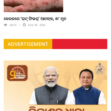
କେରଳରେ ‘ରାଟ୍ ଫିଭର୍’ ଆତଙ୍କ, ୫୮ ମୃତ
14572
AUG 08, 2026
ADVERTISEMENT