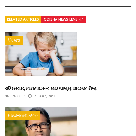
RELATED ARTICLES
ODISHA NEWS LENS 4.1
ବିଶେଷ
ଏହି ଉପାୟ ଆପଣାଇଲେ ଘର ଖାଦ୍ୟ ଖାଇବେ ପିଲା
13786
AUG 07, 2026
ଦେଶ-ଦେଶାନ୍ତର