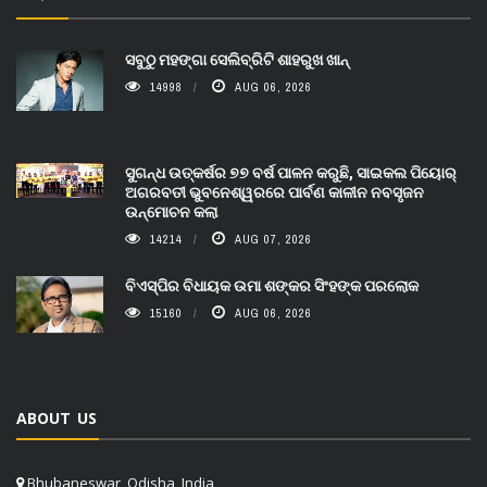
ସବୁଠୁ ମହଙ୍ଗା ସେଲିବ୍ରିଟି ଶାହରୁଖ ଖାନ୍
14998
AUG 06, 2026
ସୁଗନ୍ଧ ଉତ୍କର୍ଷର ୭୭ ବର୍ଷ ପାଳନ କରୁଛି, ସାଇକଲ ପିୟୋର୍‌
ଅଗରବତୀ ଭୁବନେଶ୍ୱରରେ ପାର୍ବଣ କାଳୀନ ନବସୃଜନ
ଉନ୍ମୋଚନ କଲା
14214
AUG 07, 2026
ବିଏସ୍‌ପିର ବିଧାୟକ ଉମା ଶଙ୍କର ସିଂହଙ୍କ ପରଲୋକ
15160
AUG 06, 2026
ABOUT US
Bhubaneswar, Odisha, India