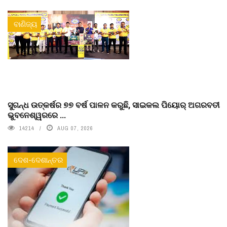
ବାଣିଜ୍ୟ
ସୁଗନ୍ଧ ଉତ୍କର୍ଷର ୭୭ ବର୍ଷ ପାଳନ କରୁଛି, ସାଇକଲ ପିୟୋର୍‌ ଅଗରବତୀ
ଭୁବନେଶ୍ୱରରେ ...
14214
AUG 07, 2026
ଦେଶ-ଦେଶାନ୍ତର