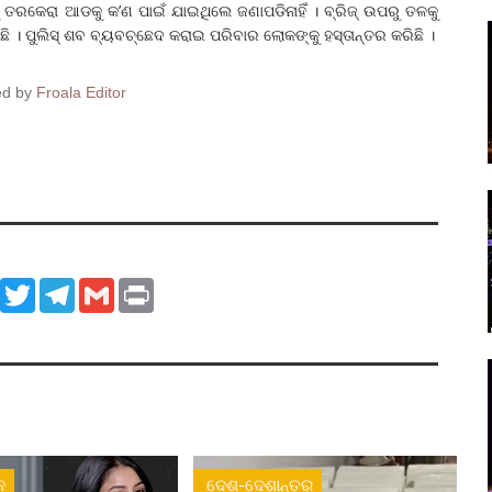
 ତରକେରା ଆଡକୁ କ’ଣ ପାଇଁ ଯାଇଥିଲେ ଜଣାପଡିନାହିଁ । ବ୍ରିଜ୍ ଉପରୁ ତଳକୁ
ଠିଛି । ପୁଲିସ୍ ଶବ ବ୍ୟବଚ୍ଛେଦ କରାଇ ପରିବାର ଲୋକଙ୍କୁ ହସ୍ତାନ୍ତର କରିଛି ।
ed by
Froala Editor
ook
WhatsApp
Twitter
Telegram
Gmail
Print
ନ
ଦେଶ-ଦେଶାନ୍ତର