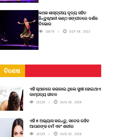
କଥକ ଶାସ୍ତ୍ରୀୟ ନୃତ୍ୟ ସହିତ
ହିନ୍ଦୁସ୍ଥାନୀ କଣ୍ଠ ସଙ୍ଗୀତରେ ଦର୍ଶକ
ବିଭୋର
18076
SEP 06, 2023
ବିଶେଷ
ଏହି ସ୍ଥାନରେ କଳାଜାଇ ଥିଲେ ସୁଖୀ ହୋଇଥାଏ
ଦାମ୍ପତ୍ୟ ଜୀବନ
15125
AUG 05, 2026
ଏହି ୫ ଅଭ୍ୟାସ କରନ୍ତୁ, ସତେଜ ରହିବ
ଆପଣଙ୍କ ଚର୍ମ ଏବଂ ଶରୀର
16125
AUG 02, 2026