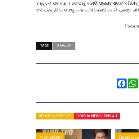
ରହୁଥିଲେ ଭଗବାନ । ସେ ଘରୁ ବାହାରି ପ୍ଲାଣ୍ଟସାଇଟ୍ ଏରିଆରୁ
ଖସି ପଡ଼ିଛନ୍ତି ନା ତାଙ୍କୁ କେହି ଠେଲି ଦେଇଛି ବୋଲି ପ୍ରଶ୍ନ ଉ
Power
TAGS
BHAGBAN
Faceb
RELATED ARTICLES
ODISHA NEWS LENS 4.1
ମନୋରଞ୍ଜନ
ମନୋରଞ୍ଜ