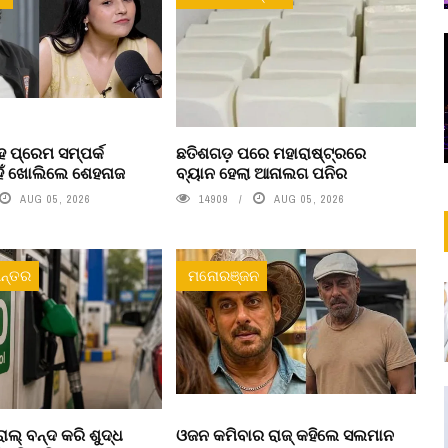
 ପ୍ରେମ ସମ୍ପର୍କ
ଛତିଶଗଡ଼ ପରେ ମହାରାଷ୍ଟ୍ରରେ
ହଁ ଖୋଲିଲେ ଶେହନାଜ
ବ୍ୟାନ ହେଲା ଆନାଲଗ ପନିର
AUG 05, 2026
14909
AUG 05, 2026
ନ୍ତର
ମନୋରଞ୍ଜନ
ଲ୍ ବନ୍ଦ କରି ଶୁଦ୍ଧ
ଓଜନ କମିବାର ରାଜ୍ କହିଲେ ସଲମାନ