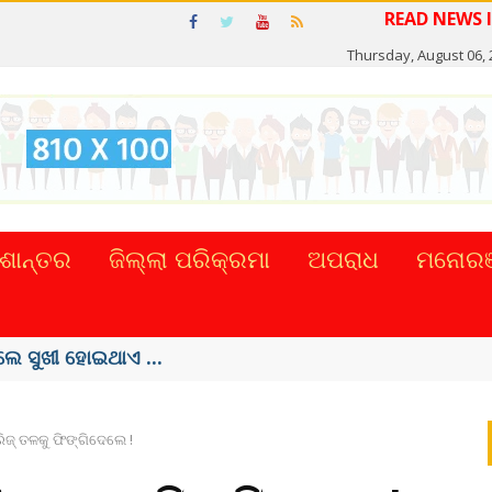
READ NE
Thursday, August 06, 
ଶାନ୍ତର
ଜିଲ୍ଲା ପରିକ୍ରମା
ଅପରାଧ
ମନୋରଞ
ପ୍ରଚଳନ ...
ିଜ୍ ତଳକୁ ଫିଙ୍ଗିଦେଲେ !