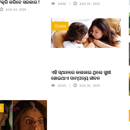
ିକ୍ରି କରିବେ ସରକାର !
14045
AUG 05, 2026
AUG 04, 2026
ବିଶେଷ
ଏହି ସ୍ଥାନରେ କଳାଜାଇ ଥିଲେ ସୁଖୀ
ହୋଇଥାଏ ଦାମ୍ପତ୍ୟ ଜୀବନ
15125
AUG 05, 2026
ନ