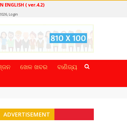
WS IN ENGLISH ( ver.4.2)
2026,
Login
୍ଜନ
ଖେଳ ଖବର
ବାଣିଜ୍ୟ
ADVERTISEMENT