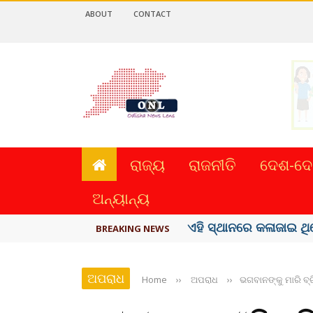
ABOUT
CONTACT
ରାଜ୍ୟ
ରାଜନୀତି
ଦେଶ-ଦେ
ଅନ୍ୟାନ୍ୟ
ଦେଶରେ ପ୍ଲାଷ୍ଟିକ୍ ନୋଟ୍‌ 
BREAKING NEWS
ଅପରାଧ
Home
››
ଅପରାଧ
››
ଭଗବାନଙ୍କୁ ମାରି ବ୍ର