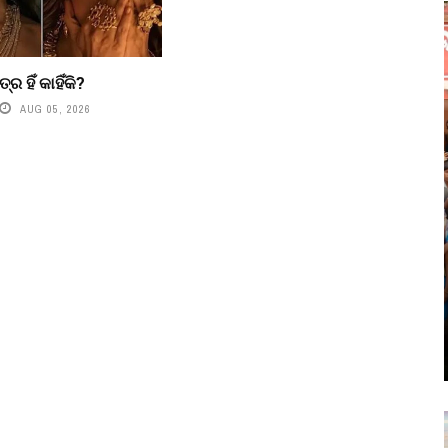
୍ର ହିଁ କାହିଁକି?
AUG 05, 2026