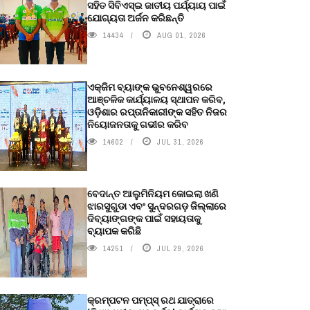
ସହିତ ସିବିଏସ୍ଇ ଜାତୀୟ ପର୍ଯ୍ୟାୟ ପାଇଁ
ଯୋଗ୍ୟତା ଅର୍ଜନ କରିଛନ୍ତି
14434
AUG 01, 2026
ଏକ୍ଜିମ ବ୍ୟାଙ୍କ ଭୁବନେଶ୍ୱରରେ
ଆଞ୍ଚଳିକ କାର୍ଯ୍ୟାଳୟ ସ୍ଥାପନ କରିବ,
ଓଡ଼ିଶାର ରପ୍ତାନିକାରୀଙ୍କ ସହିତ ନିଜର
ନିୟୋଜନତାକୁ ଗଭୀର କରିବ
14602
JUL 31, 2026
ବେଦାନ୍ତ ଆଲୁମିନିୟମ କୋଇଲା ଖଣି
ଝାରସୁଗୁଡା ଏବଂ ସୁନ୍ଦରଗଡ଼ ଜିଲ୍ଲାରେ
ଦିବ୍ୟାଙ୍ଗଙ୍କ ପାଇଁ ସହାୟତାକୁ
ବ୍ୟାପକ କରିଛି
14251
JUL 29, 2026
କ୍ରମ୍ପଟନ ପମ୍ପ୍‌ସ୍‌ ରଥ ଯାତ୍ରାରେ