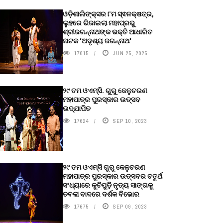
ଓଡ଼ିଶାଲିଙ୍କ୍ସର ୮ମ ସ୍ଵନକ୍ଷତ୍ର,
ଲୁହରେ ଭିଜାଇଲା ମହାପ୍ରଭୁ
ଶ୍ରୀଜଗନ୍ନାଥଙ୍କ ଭକ୍ତି ଆଧାରିତ
ନାଟକ ‘ଅଦୃଶ୍ୟ ଜଗନ୍ନାଥ‘
17015
JUN 25, 2025
୨୯ ତମ ଓଏମ୍‌ସି. ଗୁରୁ କେଳୁଚରଣ
ମହାପାତ୍ର ପୁରସ୍କାର ଉତ୍ସବ
ଉଦ୍‍ଯାପିତ
17624
SEP 10, 2023
୨୯ ତମ ଓଏମ୍‌ସି ଗୁରୁ କେଳୁଚରଣ
ମହାପାତ୍ର ପୁରସ୍କାର ଉତ୍ସବର ଚତୁର୍ଥ
ସଂଧ୍ୟାରେ କୁଚିପୁଡ଼ି ନୃତ୍ୟ ସାଙ୍ଗକୁ
ତବଲା ବାଦରେ ଦର୍ଶକ ବିଭୋର
17675
SEP 09, 2023