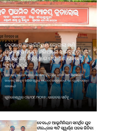
ବେଦାନ୍ତ ଆଲୁମିନିୟମ କୋଇଲା ଖଣି
ପ୍ରକଳ୍ପ ବିଦ୍ୟା ଜରିଆରେ ଝାରସୁଗୁଡ଼ା ଏବଂ
ସୁନ୍ଦରଗଡ଼ ଜିଲ୍ଲାରେ ଗ୍ରାମୀଣ ଶିକ୍ଷାକୁ
ସୁଦୃଢ଼ କରୁଛି
ପାଠପଢାକୁ ଉନ୍ନତ କରିବା, ଶିକ୍ଷକଙ୍କୁ ସମର୍ଥନ କରିବା ଏବଂ ଶିକ୍ଷାଗତ
ସମ୍ବଳକୁ ମଜବୁତ କରିବା ଦ୍ୱାରା ୨୫,୦୦୦ ଛାତ୍ରଛାତ୍ରୀ ଏହା ଦ୍ୱାରା ଉପକୃତ
ହୋଇଛନ୍ତି
ଭୁବନେଶ୍ୱର ୦୪/୦୮/୨୦୨୬ : ଭାରତର ସର୍ବବୃ ...
ବେଦାନ୍ତ ଆଲୁମିନିୟମ ସମର୍ଥିତ ଯୁବ
ତୀରନ୍ଦାଜ ୩ଟି ସ୍ୱର୍ଣ୍ଣ ପଦକ ଜିତିବା