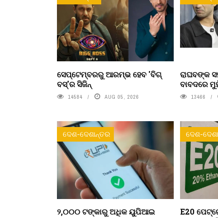
ସେପ୍ଟେମ୍ବରରୁ ଆରମ୍ଭ ହେବ 'ବିଗ୍
ରାଘବଙ୍କ ସହ
ବସ୍'ର ସିଜିନ୍
ବାବଦରେ ମୁ
14584
AUG 05, 2026
13466
ଦେଶ-ଦେଶାନ୍ତର
ଦେଶ-ଦେଶା
୨,୦୦୦ ଟଙ୍କାରୁ ଅଧିକ ୟୁପିଆଇ
E20 ପେଟ୍ରୋ