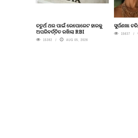
ଚତୁର୍ଥ ଥର ପାଇଁ ରେପୋରେଟ ହାରକୁ
ସୁର୍ପଣଖା ଚରିତ
ଅପରିବର୍ତ୍ତିତ ରଖିଲା RBI
15637
15382
AUG 05, 2026