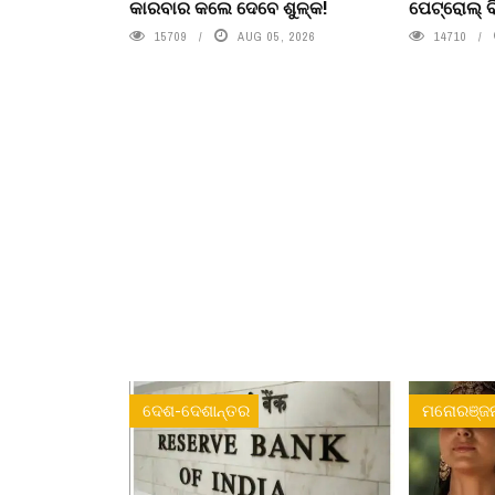
କାରବାର କଲେ ଦେବେ ଶୁଳ୍କ!
ପେଟ୍ରୋଲ୍ ବ
15709
AUG 05, 2026
14710
ଦେଶ-ଦେଶାନ୍ତର
ମନୋରଞ୍ଜ