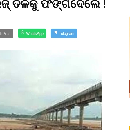
ିଜ୍ ତଳକୁ ଫିଙ୍ଗିଦେଲେ !
E-Mail
WhatsApp
Telegram