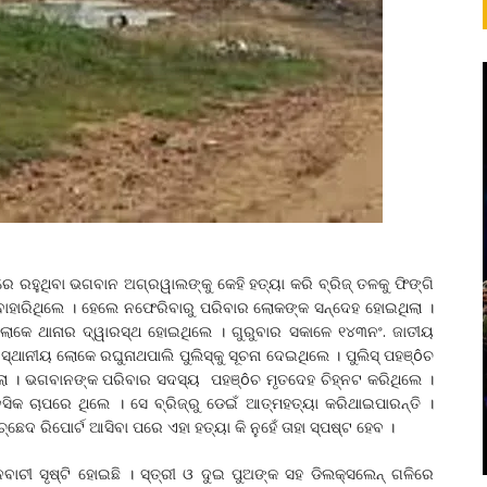
ରେ ରହୁଥିବା ଭଗବାନ ଅଗ୍ରୱାଲଙ୍କୁ କେହି ହତ୍ୟା କରି ବ୍ରିଜ୍ ତଳକୁ ଫିଙ୍ଗି
ବାହାରିଥିଲେ । ହେଲେ ନଫେରିବାରୁ ପରିବାର ଲୋକଙ୍କ ସନ୍ଦେହ ହୋଇଥିଲା ।
ର ଲୋକେ ଥାନାର ଦ୍ୱାରସ୍ଥ ହୋଇଥିଲେ । ଗୁରୁବାର ସକାଳେ ୧୪୩ନଂ. ଜାତୀୟ
ଥାନୀୟ ଲୋକେ ରଘୁନାଥପାଲି ପୁଲିସ୍‌କୁ ସୂଚନା ଦେଇଥିଲେ । ପୁଲିସ୍ ପହଞ୍ôଚ
ିଲା । ଭଗବାନଙ୍କ ପରିବାର ସଦସ୍ୟ ପହଞ୍ôଚ ମୃତଦେହ ଚିହ୍ନଟ କରିଥିଲେ ।
ିକ ଚାପରେ ଥିଲେ । ସେ ବ୍ରିଜ୍‌ରୁ ଡେଇଁ ଆତ୍ମହତ୍ୟା କରିଥାଇପାରନ୍ତି ।
୍ଛେଦ ରିପୋର୍ଟ ଆସିବା ପରେ ଏହା ହତ୍ୟା କି ନୁହେଁ ତାହା ସ୍ପଷ୍ଟ ହେବ ।
ାଚୀ ସୃଷ୍ଟି ହୋଇଛି । ସ୍ତ୍ରୀ ଓ ଦୁଇ ପୁଅଙ୍କ ସହ ଡିଲକ୍ସଲେନ୍ ଗଳିରେ