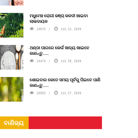
ମଧୁମେହ ରୋଗୀ କଞ୍ଚା କଳଦୀ ଖାଇବା
ଲାଭଦାୟକ
14970
JUL 31, 2026
ଥଣ୍ଡା ପାଗରେ କେଉଁ ଖାଦ୍ୟ ଖାଇବେ
ଜାଣନ୍ତୁ.....
14470
JUL 28, 2026
ଶୋଇବାର କେତେ ସମୟ ପୂର୍ବରୁ ପିଇବେ ପାଣି
ଜାଣନ୍ତୁ.....
16093
JUL 27, 2026
ବାଣିଜ୍ୟ