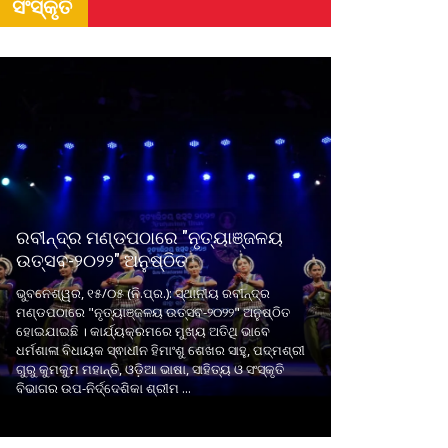
ସଂସ୍କୃତି
ରବୀନ୍ଦ୍ର ମଣ୍ଡପଠାରେ "ନୃତ୍ୟାଞ୍ଜଳୟ
ଉତ୍ସବ-୨୦୨୨" ଅନୁଷ୍ଠିତ
ଭୁବନେଶ୍ୱର, ୧୫/୦୫ (ନି.ପ୍ର.): ସ୍ଥାନୀୟ ରବୀନ୍ଦ୍ର
ମଣ୍ଡପଠାରେ "ନୃତ୍ୟାଞ୍ଜଳୟ ଉତ୍ସବ-୨୦୨୨" ଅନୁଷ୍ଠିତ
ହୋଇଯାଇଛି । କାର୍ଯ୍ୟକ୍ରମରେ ମୁଖ୍ୟ ଅତିଥି ଭାବେ
ଧର୍ମଶାଳା ବିଧାୟକ ସ୍ଵାଧୀନ ହିମାଂଶୁ ଶେଖର ସାହୁ, ପଦ୍ମଶ୍ରୀ
ଗୁରୁ କୁମକୁମ ମହାନ୍ତି, ଓଡ଼ିଆ ଭାଷା, ସାହିତ୍ୟ ଓ ସଂସ୍କୃତି
ବିଭାଗର ଉପ-ନିର୍ଦ୍ଦେଶିକା ଶ୍ରୀମ ...