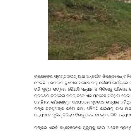
ରାଉରକେଲା ପ୍ଲାଣ୍ଟସାଇଟ୍ ଥାନା ଅନ୍ତର୍ଗତ ଡିଲକ୍ସଲେନ୍ ଗଳି
ଦେଇଛି । ଭଗବାନ ବୁଧବାର ସକାଳେ ଘରୁ କୌଣସି କାର୍ଯ୍ୟରେ 
ରାତି ସୁଦ୍ଧା ତାଙ୍କର କୌଣସି ସନ୍ଧାନ ନ ମିଳିବାରୁ ପରିବା
ରାଜପଥର ତରକେରା ବ୍ରିଜ୍ ତଳେ ଏକ ମୃତଦେହ ପଡ଼ିଥିବା ନେଇ ସ୍
ଅଗ୍ନିଶମ କର୍ମଚାରୀଙ୍କ ସହାୟତାରେ ମୃତଦେହ ଉଦ୍ଧାର କରିଥ
ତାଙ୍କ ବଡ଼ପୁଅଙ୍କ କହିବା କଥା, କୌଣସି କାରଣରୁ ବାପା ମାନସ
ଅନ୍ୟପଟେ ପୁଲିସ୍ ବିଭିନ୍ନ ଦିଗକୁ ନେଇ ତଦନ୍ତ ଚାଲିଛି । ବ୍ୟବଚ
ତାଙ୍କର ଏଭଳି ସନ୍ଦେହଜନକ ମୃତ୍ୟୁକୁ ନେଇ ଅନେକ ପ୍ରଶ୍ନବ