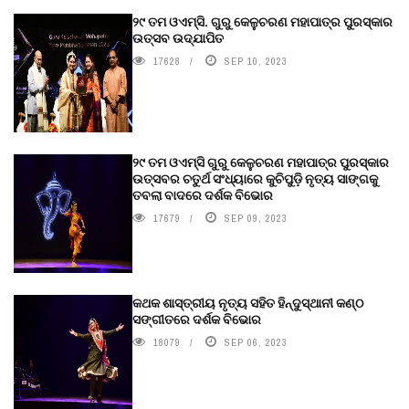
୨୯ ତମ ଓଏମ୍‌ସି. ଗୁରୁ କେଳୁଚରଣ ମହାପାତ୍ର ପୁରସ୍କାର
ଉତ୍ସବ ଉଦ୍‍ଯାପିତ
17628
SEP 10, 2023
୨୯ ତମ ଓଏମ୍‌ସି ଗୁରୁ କେଳୁଚରଣ ମହାପାତ୍ର ପୁରସ୍କାର
ଉତ୍ସବର ଚତୁର୍ଥ ସଂଧ୍ୟାରେ କୁଚିପୁଡ଼ି ନୃତ୍ୟ ସାଙ୍ଗକୁ
ତବଲା ବାଦରେ ଦର୍ଶକ ବିଭୋର
17679
SEP 09, 2023
କଥକ ଶାସ୍ତ୍ରୀୟ ନୃତ୍ୟ ସହିତ ହିନ୍ଦୁସ୍ଥାନୀ କଣ୍ଠ
ସଙ୍ଗୀତରେ ଦର୍ଶକ ବିଭୋର
18079
SEP 06, 2023