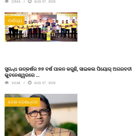
13504
AUG 07, 2026
ବାଣିଜ୍ୟ
ସୁଗନ୍ଧ ଉତ୍କର୍ଷର ୭୭ ବର୍ଷ ପାଳନ କରୁଛି, ସାଇକଲ ପିୟୋର୍‌ ଅଗରବତୀ
ଭୁବନେଶ୍ୱରରେ ...
14146
AUG 07, 2026
ଦେଶ-ଦେଶାନ୍ତର