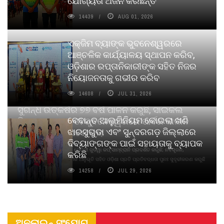
ଯୋଗ୍ୟତା ଅର୍ଜନ କରିଛନ୍ତି
14439
AUG 01, 2026
ଏକ୍ଜିମ ବ୍ୟାଙ୍କ ଭୁବନେଶ୍ୱରରେ
ଆଞ୍ଚଳିକ କାର୍ଯ୍ୟାଳୟ ସ୍ଥାପନ କରିବ,
ଓଡ଼ିଶାର ରପ୍ତାନିକାରୀଙ୍କ ସହିତ ନିଜର
ନିୟୋଜନତାକୁ ଗଭୀର କରିବ
14608
JUL 31, 2026
ସୁଗନ୍ଧ ଉତ୍କର୍ଷର ୭୭ ବର୍ଷ ପାଳନ କରୁଛି, ସାଇକଲ
ବେଦାନ୍ତ ଆଲୁମିନିୟମ କୋଇଲା ଖଣି
ପିୟୋର୍‌ ଅଗରବତୀ ଭୁବନେଶ୍ୱରରେ ପାର୍ବଣ କାଳୀନ
ଝାରସୁଗୁଡା ଏବଂ ସୁନ୍ଦରଗଡ଼ ଜିଲ୍ଲାରେ
ନବସୃଜନ ଉନ୍ମୋଚନ କଲା
ଦିବ୍ୟାଙ୍ଗଙ୍କ ପାଇଁ ସହାୟତାକୁ ବ୍ୟାପକ
ବାଉଁଶ ବିହୀନ କଠିନ ଧୂପ ଏବଂ ମେଦିନୀ ଜୁଡୱା କପ୍‌ ସାମ୍ବ୍ରାନି ପ୍ରଦର୍ଶିତ କରୁଛି; ନବସୃଜନ,
କରିଛି
ଦୀର୍ଘସ୍ଥାୟିତା ଏବଂ ଆଧ୍ୟାତ୍ମିକ ଅନୁଭୂତି ସହିତ ଓଡ଼ିଶା ପ୍ରତି ପ୍ରତିବଦ୍ଧତା ପୁନଃ ସୁଦୃଢୀକରଣ କରୁଛି
14258
JUL 29, 2026
ଅନଲାଇନ୍ ସଂଯୋଗ