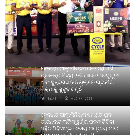
ବେଦାନ୍ତ ଆଲୁମିନିୟମ କୋଇଲା ଖଣି
ପ୍ରକଳ୍ପ ବିଦ୍ୟା ଜରିଆରେ ଝାରସୁଗୁଡ଼ା
ଏବଂ ସୁନ୍ଦରଗଡ଼ ଜିଲ୍ଲାରେ ଗ୍ରାମୀଣ
ଶିକ୍ଷାକୁ ସୁଦୃଢ଼ କରୁଛି
14146
AUG 04, 2026
ବେଦାନ୍ତ ଆଲୁମିନିୟମ ସମର୍ଥିତ ଯୁବ
ତୀରନ୍ଦାଜ ୩ଟି ସ୍ୱର୍ଣ୍ଣ ପଦକ ଜିତିବା
ସହିତ ସିବିଏସ୍ଇ ଜାତୀୟ ପର୍ଯ୍ୟାୟ ପାଇଁ