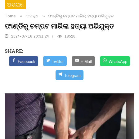
ଅପରାଧ
Home
››
ଅପରାଧ
››
ଫାଣ୍ଡିରୁ ଚମ୍ପଟ ମାରିଲା ହତ୍ୟା ଅଭିଯୁକ୍ତ
ଫାଣ୍ଡିରୁ ଚମ୍ପଟ ମାରିଲା ହତ୍ୟା ଅଭିଯୁକ୍ତ
2024-07-16 20:31:24
18526
SHARE:
Facebook
Twitter
E-Mail
WhatsApp
Telegram