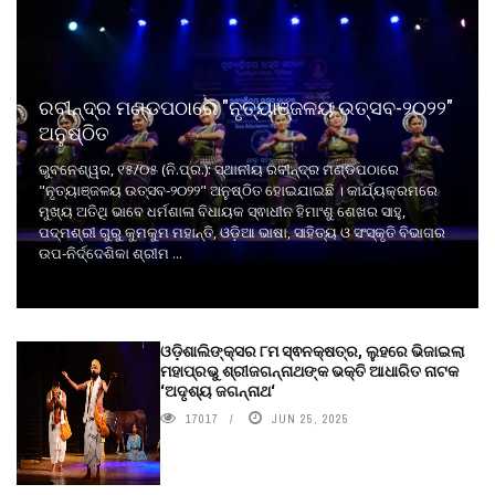
ରବୀନ୍ଦ୍ର ମଣ୍ଡପଠାରେ "ନୃତ୍ୟାଞ୍ଜଳୟ ଉତ୍ସବ-୨୦୨୨"
ଅନୁଷ୍ଠିତ
ଭୁବନେଶ୍ୱର, ୧୫/୦୫ (ନି.ପ୍ର.): ସ୍ଥାନୀୟ ରବୀନ୍ଦ୍ର ମଣ୍ଡପଠାରେ
"ନୃତ୍ୟାଞ୍ଜଳୟ ଉତ୍ସବ-୨୦୨୨" ଅନୁଷ୍ଠିତ ହୋଇଯାଇଛି । କାର୍ଯ୍ୟକ୍ରମରେ
ମୁଖ୍ୟ ଅତିଥି ଭାବେ ଧର୍ମଶାଳା ବିଧାୟକ ସ୍ଵାଧୀନ ହିମାଂଶୁ ଶେଖର ସାହୁ,
ପଦ୍ମଶ୍ରୀ ଗୁରୁ କୁମକୁମ ମହାନ୍ତି, ଓଡ଼ିଆ ଭାଷା, ସାହିତ୍ୟ ଓ ସଂସ୍କୃତି ବିଭାଗର
ଉପ-ନିର୍ଦ୍ଦେଶିକା ଶ୍ରୀମ ...
ଓଡ଼ିଶାଲିଙ୍କ୍ସର ୮ମ ସ୍ଵନକ୍ଷତ୍ର, ଲୁହରେ ଭିଜାଇଲା
ମହାପ୍ରଭୁ ଶ୍ରୀଜଗନ୍ନାଥଙ୍କ ଭକ୍ତି ଆଧାରିତ ନାଟକ
‘ଅଦୃଶ୍ୟ ଜଗନ୍ନାଥ‘
17017
JUN 25, 2025