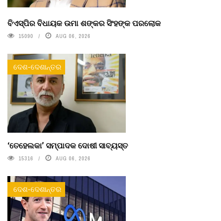
ବିଏସ୍‌ପିର ବିଧାୟକ ଉମା ଶଙ୍କର ସିଂହଙ୍କ ପରଲୋକ
15090
AUG 06, 2026
ଦେଶ-ଦେଶାନ୍ତର
‘ତେହେଲକା’ ସମ୍ପାଦକ ଦୋଷୀ ସାବ୍ୟସ୍ତ
15316
AUG 06, 2026
ଦେଶ-ଦେଶାନ୍ତର