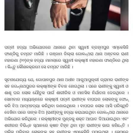
ପତ୍ନୀ ହତ୍ୟା ଅଭିଯୋଗରେ ଥାନାରେ ଥିବା ସ୍ୱାମୀ ବ୍ରହ୍ମପୁର ଏମ୍‌କେସିଜି
ଫାଣ୍ଡିରୁ ଚମ୍ପଟ ମାରିଛି । ଗଞ୍ଜାମ ଜିଲ୍ଲା ଗୋଳନ୍ଥରା ଥାନା ଅଞ୍ଚଳର ରାଣୀ
ମହାରଣା (୨୨)ଙ୍କ ହତ୍ୟା ମାମଲାରେ ସ୍ୱାମୀ ଲକ୍ଷ୍ମୀ ମହାରଣା ଫାଣ୍ଡିରେ ଥିଲା
। କିନ୍ତୁ କୌଶଳକ୍ରମେ ସେ ଚମ୍ପଟ ମାରିଛି ।
ସୂଚନାଯୋଗ୍ୟ ଯେ, ଗୋପାଳପୁର ଥାନା ଅଧୀନ ଆରୁଆପୁଲ୍ଲୀ ଗ୍ରାମର ରାଣୀଙ୍କ
ସହ ଜଗନ୍ନାଥପୁରର ଲକ୍ଷ୍ମୀଙ୍କ ବିବାହ ହୋଇଥିଲା । ପରେ ରାଣୀଙ୍କୁ ସ୍ୱାମୀ ଓ
ଶାଶୂ ଘର ଲୋକ ଯୌତୁକ ପାଇଁ ଶାରୀରିକ ଓ ମାନସିକ ନିର୍ଯାତନା ଦେଉଥିଲେ ।
ସୋମବାର ମଧ୍ୟାହ୍ଣରେ ଲକ୍ଷ୍ମୀ ପତ୍ନୀ ରାଣୀଙ୍କ ବାପଘର ଲୋକଙ୍କୁ ଫୋନ୍
କରି ଝିଅ ଆତ୍ମହତ୍ୟା କରିଥିବା ଜଣାଇଥିଲେ । ବାପଘର ଲୋକ ଆସି ପରିସ୍ଥିତି
ଦେଖିବା ପରେ ତାଙ୍କ ଝିଅ (ରାଣୀ)ଙ୍କୁ ହତ୍ୟା କରାଯାଇଥିବା ଗୋଳନ୍ଥରା ଥାନାରେ
ଅଭିଯୋଗ କରିଥିଲେ । ଲକ୍ଷ୍ମୀଙ୍କ ମୁଣ୍ଡକୁ ଶକ୍ତ ଆଘାତ ଦିଆଯାଇଥିବା ଏବଂ
ଶରୀରର ବିଭିନ୍ନ ସ୍ଥାନରେ କ୍ଷତ ଚିହ୍ନ ଥିବା ମୃତ ରାଣୀଙ୍କ ଭାଇ କହିଛନ୍ତି ।
ପୁଲିସ ପରିବାର ଲୋକଙ୍କ ସହ ରାଣୀଙ୍କୁ ଏମ୍‌କେସିଜି ପଠାଇଥିଲା । ସେଠାରେ