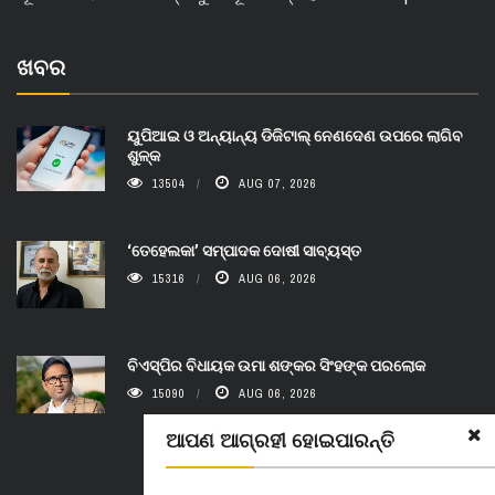
ଖବର
ୟୁପିଆଇ ଓ ଅନ୍ୟାନ୍ୟ ଡିଜିଟାଲ୍ ନେଣଦେଣ ଉପରେ ଲାଗିବ
ଶୁଳ୍କ
13504
AUG 07, 2026
‘ତେହେଲକା’ ସମ୍ପାଦକ ଦୋଷୀ ସାବ୍ୟସ୍ତ
15316
AUG 06, 2026
ବିଏସ୍‌ପିର ବିଧାୟକ ଉମା ଶଙ୍କର ସିଂହଙ୍କ ପରଲୋକ
15090
AUG 06, 2026
ଆପଣ ଆଗ୍ରହୀ ହୋଇପାରନ୍ତି