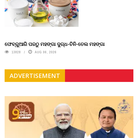
ଫେବ୍ରୁଆରି ପରଠୁ ମହଙ୍ଗା ଦୁଗ୍ଧ-ଚିନି-ତେଲ ମହଙ୍ଗା
13828
AUG 06, 2026
ADVERTISEMENT