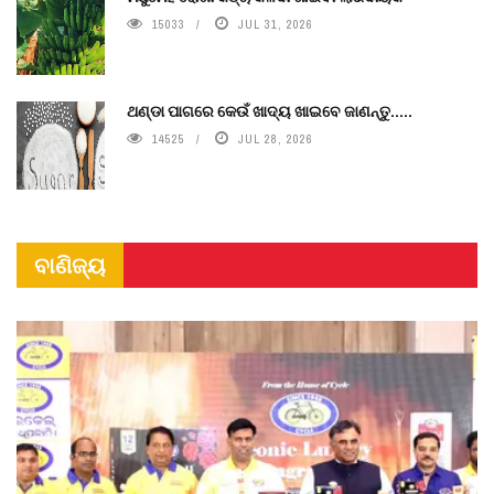
15033
JUL 31, 2026
ଥଣ୍ଡା ପାଗରେ କେଉଁ ଖାଦ୍ୟ ଖାଇବେ ଜାଣନ୍ତୁ.....
14525
JUL 28, 2026
ବାଣିଜ୍ୟ