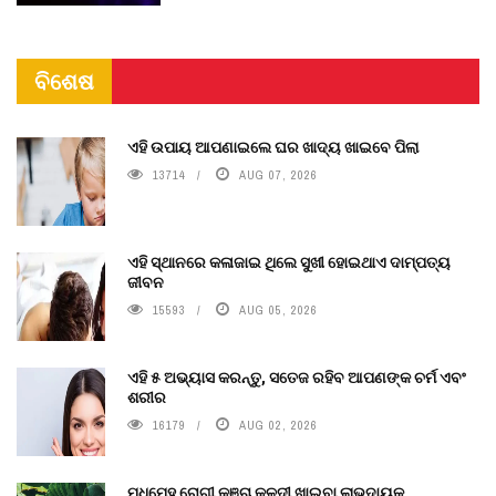
ବିଶେଷ
ଏହି ଉପାୟ ଆପଣାଇଲେ ଘର ଖାଦ୍ୟ ଖାଇବେ ପିଲା
13714
AUG 07, 2026
ଏହି ସ୍ଥାନରେ କଳାଜାଇ ଥିଲେ ସୁଖୀ ହୋଇଥାଏ ଦାମ୍ପତ୍ୟ
ଜୀବନ
15593
AUG 05, 2026
ଏହି ୫ ଅଭ୍ୟାସ କରନ୍ତୁ, ସତେଜ ରହିବ ଆପଣଙ୍କ ଚର୍ମ ଏବଂ
ଶରୀର
16179
AUG 02, 2026
ମଧୁମେହ ରୋଗୀ କଞ୍ଚା କଳଦୀ ଖାଇବା ଲାଭଦାୟକ