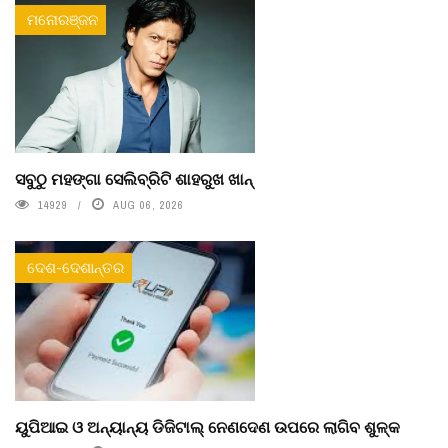
ମନୋରଞ୍ଜନ
ସବୁଠୁ ମହଙ୍ଗା ସେଲିବ୍ରିଟି ଶାହରୁଖ ଖାନ୍
14929
AUG 06, 2026
ଦେଶ-ଦେଶାନ୍ତର
ୟୁପିଆଇ ଓ ଅନ୍ୟାନ୍ୟ ଡିଜିଟାଲ୍ ନେଣଦେଣ ଉପରେ ଲାଗିବ ଶୁଳ୍କ