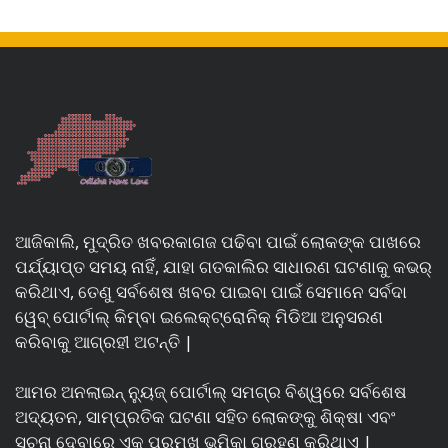
ଆଜିକାଲି, ମୁଦ୍ରିତ ଖବରକାଗଜ ପଢିବା ପାଇଁ ଲୋକଙ୍କ ପାଖରେ
ପର୍ଯ୍ୟାପ୍ତ ସମୟ ନାହିଁ, ଯାହା ଗତକାଲିର ସାଧାରଣ ଘଟଣାକୁ କଭର୍
କରିଥାଏ, ତେଣୁ ସର୍ବଶେଷ ଖବର ପାଇବା ପାଇଁ ସେମାନେ ସର୍ବଦା
ୱେବ୍ ପୋର୍ଟାଲ୍ କିମ୍ବା ଇଲେକ୍ଟ୍ରୋନିକ୍ ମିଡିଆ ଅନୁସରଣ
କରିବାକୁ ଆଗ୍ରହୀ ଅଟନ୍ତି |
ଆମର ଅନଲାଇନ୍ ନ୍ୟୁଜ୍ ପୋର୍ଟାଲ୍ ସମଗ୍ର ବିଶ୍ୱରେ ସର୍ବଶେଷ
ଅଦ୍ୟତନ, ସାମ୍ପ୍ରତିକ ଘଟଣା ସହିତ ଲୋକଙ୍କୁ ଶିକ୍ଷା ଏବଂ
ସୂଚନା ଦେବାରେ ଏକ ପ୍ରମୁଖ ଭୂମିକା ଗ୍ରହଣ କରିଥାଏ |