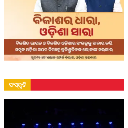
ସଂସ୍କୃତି