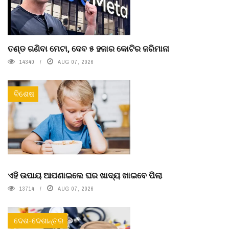
ତଣ୍ଡ ଗଣିବା ମେଟା, ଦେବ ୫ ହଜାର କୋଟିର ଜରିମାନା
14340
AUG 07, 2026
ବିଶେଷ
ଏହି ଉପାୟ ଆପଣାଇଲେ ଘର ଖାଦ୍ୟ ଖାଇବେ ପିଲା
13714
AUG 07, 2026
ଦେଶ-ଦେଶାନ୍ତର