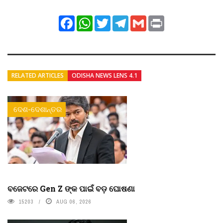
Facebook
WhatsApp
Twitter
Telegram
Gmail
Print
RELATED ARTICLES
ODISHA NEWS LENS 4.1
ଦେଶ-ଦେଶାନ୍ତର
ବଜେଟରେ Gen Z ଙ୍କ ପାଇଁ ବଡ଼ ଘୋଷଣା
15203
AUG 06, 2026