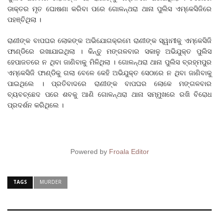
ଡାକ୍ତର ମୃତ ଘୋଷଣା କରିବା ପରେ ଗୋଳନ୍ଥରା ଥାନା ପୁଲିସ ଏମ୍‌କେସିଜିରେ
ପହଞ୍ଚିଥିଲା ।
ରାଣୀଙ୍କ ବାପଘର ଲୋକଙ୍କ ଅଭିଯୋଗକ୍ରମେ ରାଣୀଙ୍କ ସ୍ୱାମୀକୁ ଏମ୍‌କେସିଜି
ଫାଣ୍ଡିରେ ରଖାଯାଇଥିଲା । କିନ୍ତୁ ମଙ୍ଗଳବାର ସକାଳୁ ଅଭିଯୁକ୍ତ ପୁଲିସ
ହେପାଜତରେ ନ ଥିବା ଜାଣିବାକୁ ମିଳିଥିଲା । ଗୋଳନ୍ଥରା ଥାନା ପୁଲିସ ବ୍ରହ୍ମପୁର
ଏମ୍‌କେସିଜି ଫାଣ୍ଡିକୁ ଗଲା ବେଳେ କେହି ଅଭିଯୁକ୍ତ ସେଠାରେ ନ ଥିବା ଜାଣିବାକୁ
ପାଇଥିଲେ । ପ୍ରତିବାଦରେ ରାଣୀଙ୍କ ବାପଘର ଲୋକେ ମଙ୍ଗଳବାର
ବ୍ୟବଚ୍ଛେଦ ପରେ ଶବକୁ ଆଣି ଗୋଳନ୍ଥରା ଥାନା ସମ୍ମୁଖରେ ରଖି ବିରୋଧ
ପ୍ରଦର୍ଶନ କରିଥିଲେ ।
Powered by
Froala Editor
TAGS
MURDER