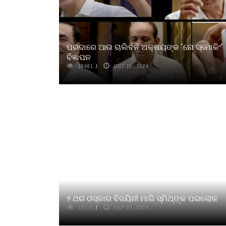
ପରଦାରେ ଆଉ ଚାଲିବନି ଅକ୍ଷୟଙ୍କ 'ନୋ ସ୍ମୋକିଂ'
ବିଜ୍ଞାପନ
16481
OCT 15, 2024
୨ ଥର ଓସ୍କାର ବିଜୟିନୀ ମାଗି ସ୍ମିଥ୍‌ଙ୍କ ପରଲୋକ
17229
SEP 28, 2024