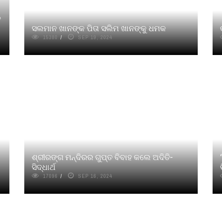
ବ
ସଲମାନ ଖାନଙ୍କ ପିତା ସଲିମ ଖାନଙ୍କୁ ଧମକ
15380
SEP 19, 2024
ଶ୍ରୀରଙ୍ଗ ମନ୍ଦିରର ଗୁପ୍ତ ବିବାହ କଲେ ଅଦିତି-
ସିଦ୍ଧାର୍ଥ
17096
SEP 16, 2024