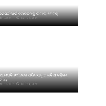
କନସର୍ଟ ପାଇଁ ଦିଲଜିତଙ୍କୁ ଲିଗାଲ୍‌ ନୋଟିସ୍‌
16694
SEP 18, 2024
‘ଥାଲାପତି ୬୯’ ପରେ ଅଭିନୟକୁ ଅଲବିଦା କହିଲେ
ବିଜୟ
16710
SEP 14, 2024