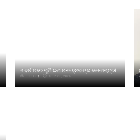
୬ ବର୍ଷ ପରେ ପୁଣି ଇଶାନ-ଜାହ୍ନବୀଙ୍କ କେମେଷ୍ଟ୍ରୀ
16316
SEP 23, 2024