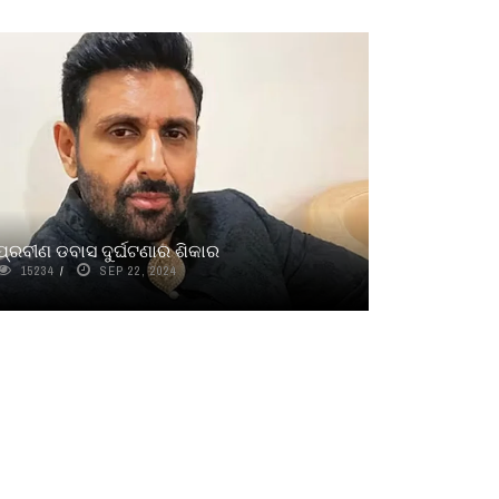
ପ୍ରବୀଣ ଡବାସ ଦୁର୍ଘଟଣାର ଶିକାର
15234
SEP 22, 2024