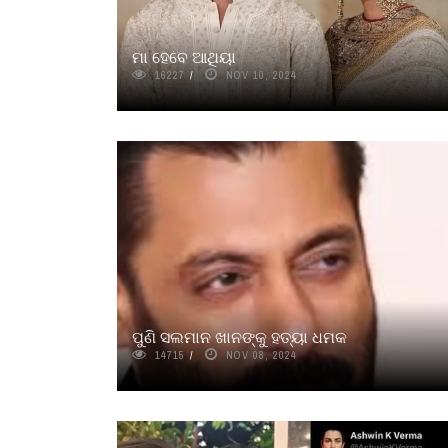
ମା ହେବେ ଆଥିୟା
16227
NOV 10, 2024
ପୁଣି ସଲମାନ ଖାନଙ୍କୁ ହତ୍ୟା ଧମକ
14715
NOV 08, 2024