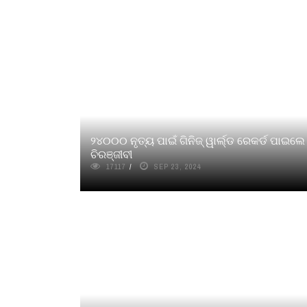
୨୪୦୦୦ ନୃତ୍ୟ ପାଇଁ ଗିନିଜ୍ ୱାର୍ଲ୍ଡ ରେକର୍ଡ ପାଇଲେ
ଚିରଞ୍ଜୀବୀ
17117
SEP 23, 2024