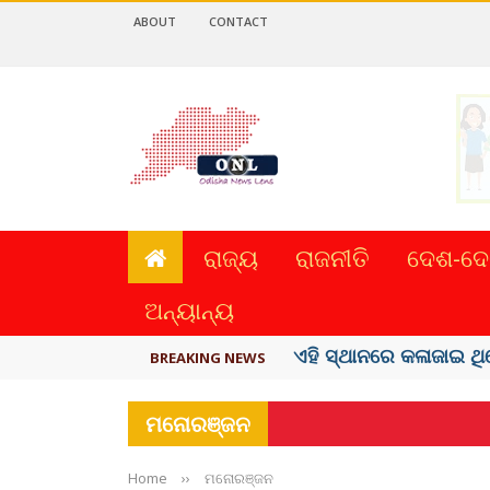
ABOUT
CONTACT
ରାଜ୍ୟ
ରାଜନୀତି
ଦେଶ-ଦେ
ଅନ୍ୟାନ୍ୟ
ଦେଶରେ ପ୍ଲାଷ୍ଟିକ୍ ନୋଟ୍‌ 
BREAKING NEWS
ମନୋରଞ୍ଜନ
Home
››
ମନୋରଞ୍ଜନ