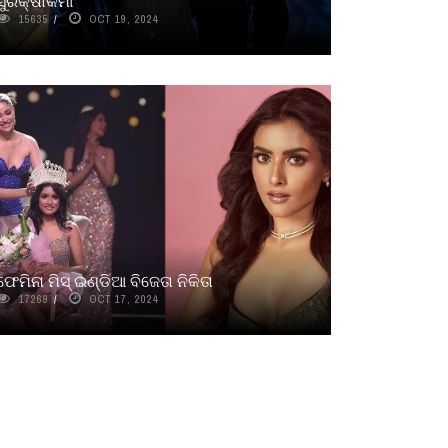
ସୁରକ୍ଷାକର୍ମୀ
15635
OCT 19, 2024
ଫେମିନା ମିସ୍‌ ଇଣ୍ଡିଆ ବିଜେତା ନିକିତା
17269
OCT 17, 2024