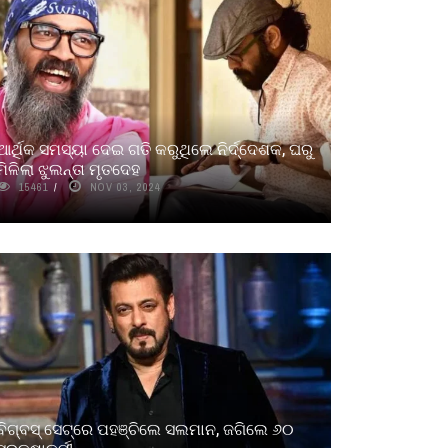
ଆର୍ଥିକ ସମସ୍ୟା ଦେଇ ଗତି କରୁଥିଲେ ନିର୍ଦ୍ଦେଶକ, ଘରୁ
ମିଳିଲା ଝୁଲନ୍ତା ମୃତଦେହ
15461
NOV 03, 2024
ବିଗ୍‌ବସ୍ ସେଟ୍‌ରେ ପହଞ୍ଚିଲେ ସଲମାନ, ଜଗିଲେ ୬୦