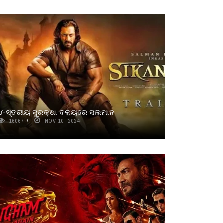
୪-ସ୍ତରୀୟ ସୁରକ୍ଷା ବଳୟରେ ସଲମାନ
16067
NOV 10, 2024