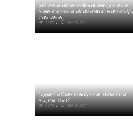
ଯଦି ହଲରେ ପାକିସ୍ତାନୀ ସିନେମା ରିଲିଜ୍ ହୁଏ, ତେବେ
ମାଲିକଙ୍କୁ କଠୋର ପରିଣତିର ସାମ୍ନା କରିବାକୁ ପଡ଼ି
: ରାଜ ଠାକରେ
17225
SEP 22, 2024
'ସ୍ତ୍ରୀ-୨'ର ବିଶାଳ ରେକର୍ଡ, ପଛରେ ପଡ଼ିଲା କିଙ୍ଗ
ଖାନ୍ ଙ୍କ 'ଯବାନ'
15786
SEP 18, 2024