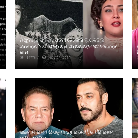
ମିଥୁନଙ୍କ ପୂର୍ବତନ ପତ୍ନୀ ହେଲେନା ଲ୍ୟୁକଙ୍କ
ଦେହାନ୍ତ, ‘ମର୍ଦ’ ଫିଲ୍ମରେ ଅମିତାଭଙ୍କ ସହ କରିଛନ୍ତି
କାମ
14776
NOV 04, 2024
ସଲମାନ କଳା ହରିଣକୁ ହତ୍ୟା କରିନାହିଁ, କାହିଁକି କ୍ଷମା