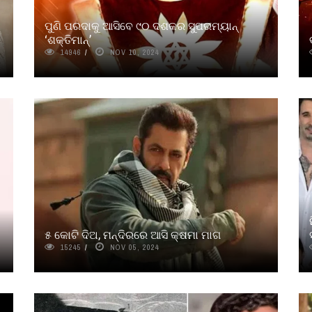
ପୁଣି ପରଦାକୁ ଆସିବେ ୯୦ ଦଶକର ସୁପରମ୍ୟାନ୍
‘ଶକ୍ତିମାନ୍‌’
14946
NOV 10, 2024
୫ କୋଟି ଦିଅ, ମନ୍ଦିରରେ ଆସି କ୍ଷମା ମାଗ
15245
NOV 05, 2024