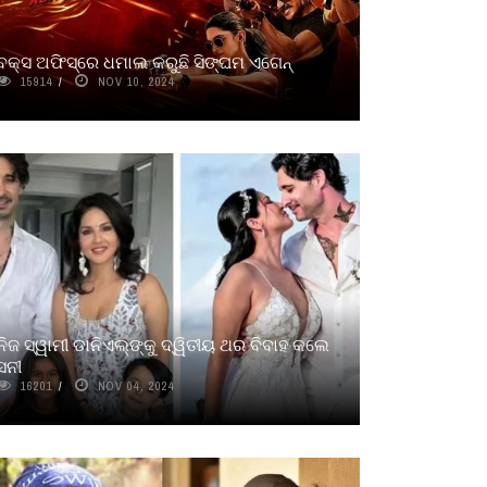
ବକ୍ସ ଅଫିସ୍‌ରେ ଧମାଲ କରୁଛି ସିଙ୍ଘମ ଏଗେନ୍
15914
NOV 10, 2024
ନିଜ ସ୍ୱାମୀ ଡାନିଏଲ୍‌ଙ୍କୁ ଦ୍ୱିତୀୟ ଥର ବିବାହ କଲେ
ସନୀ
16201
NOV 04, 2024