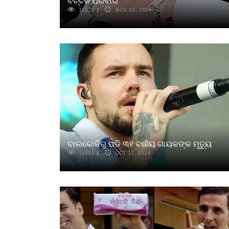
ବଚ୍ଚନ ପରିବାର
16039
NOV 02, 2024
ବାଲକୋନିରୁ ପଡି ୩୧ ବର୍ଷୀୟ ଗାୟକଙ୍କ ମୃତ୍ୟୁ
16894
OCT 17, 2024