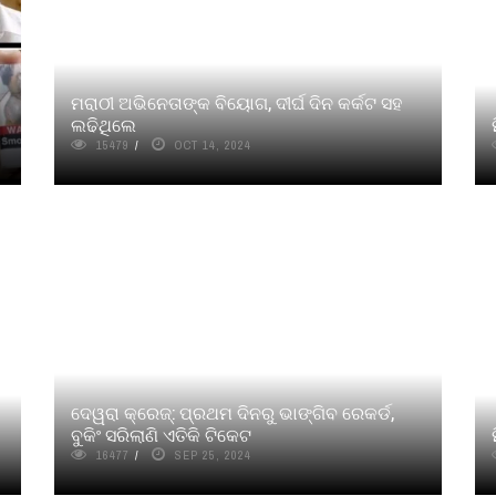
ମରାଠୀ ଅଭିନେତାଙ୍କ ବିୟୋଗ, ଦୀର୍ଘ ଦିନ କର୍କଟ ସହ
ଲଢିଥିଲେ
15479
OCT 14, 2024
ଦେୱରା କ୍ରେଜ୍‌: ପ୍ରଥମ ଦିନରୁ ଭାଙ୍ଗିବ ରେକର୍ଡ,
ବୁକିଂ ସରିଲାଣି ଏତିକି ଟିକେଟ
16477
SEP 25, 2024