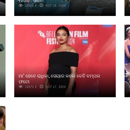
ମାଗିବ : ସଲିମ
16422
OCT 19, 2024
ମା' ହେବେ ରାଧିକା, ସେୟାର କଲେ ବେବି ବମ୍ପର
ଫଟୋ
15973
OCT 17, 2024