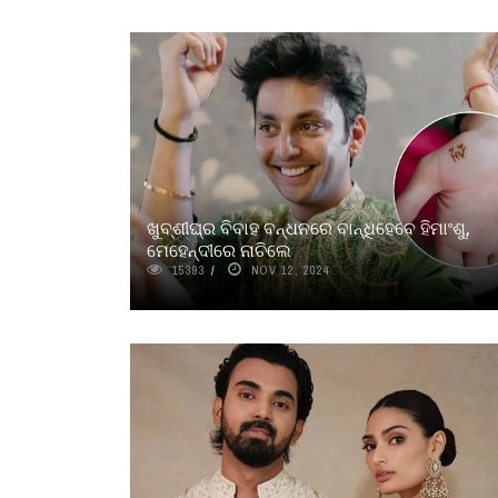
ଖୁବ୍‌ଶୀଘ୍ର ବିବାହ ବନ୍ଧନରେ ବାନ୍ଧିହେବେ ହିମାଂଶୁ,
ମେହେନ୍ଦୀରେ ନାଚିଲେ
15393
NOV 12, 2024