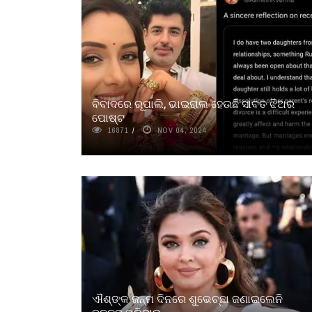
ବିବାଦରେ ରୂପାଲି, ଭାଇରାଲ ହେଉଛି ସାବତ ଝିଅର
ପୋଷ୍ଟ
16871
NOV 04, 2024
ଐଶ୍‌ଙ୍କ ଜନ୍ମ ଦିନରେ ଶୁଭେଚ୍ଛା ଜଣାଇଲେନି