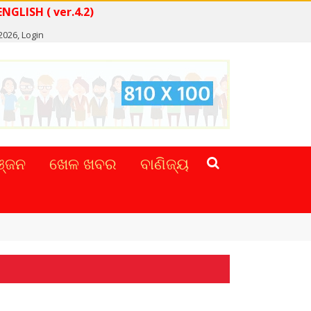
READ NEWS IN ENGLISH ( ver.4.2)
2026,
Login
୍ଜନ
ଖେଳ ଖବର
ବାଣିଜ୍ୟ