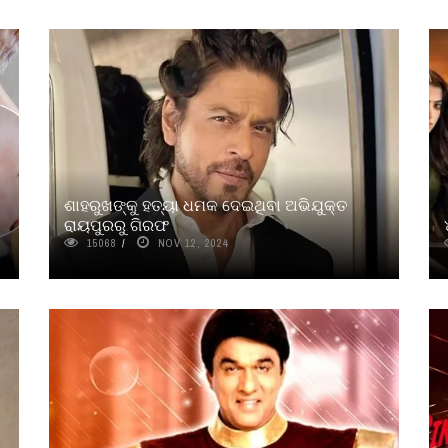
ଶାହରୁଖଙ୍କୁ ହତ୍ୟା ଧମକ ଦେଇଥିବା ଅଭିଯୁକ୍ତ
ରାୟପୁରରୁ ଗିରଫ
15068
NOV 12, 2024