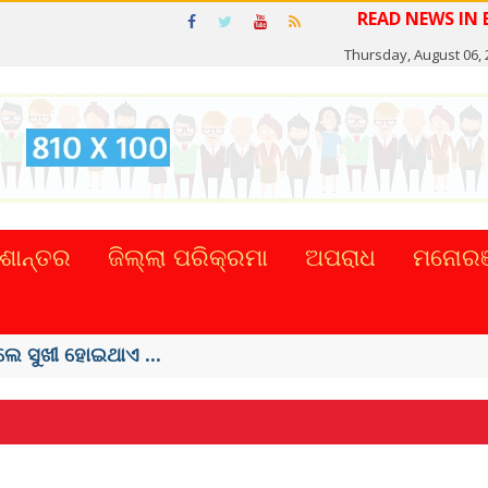
Thursday, August 06, 
ଶାନ୍ତର
ଜିଲ୍ଲା ପରିକ୍ରମା
ଅପରାଧ
ମନୋରଞ
ପ୍ରଚଳନ ...