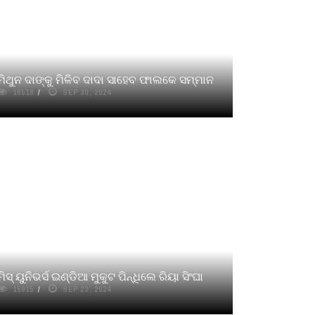
ମିଥୁନ ଦାଙ୍କୁ ମିଳିବ ଦାଦା ସାହେବ ଫାଲକେ ସମ୍ମାନ
16518
SEP 30, 2024
ମିସ୍ ୟୁନିଭର୍ସ ଇଣ୍ଡିଆ ମୁକୁଟ ପିନ୍ଧିଲେ ରିୟା ସିଂଘା
15915
SEP 23, 2024