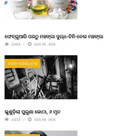
ଫେବ୍ରୁଆରି ପରଠୁ ମହଙ୍ଗା ଦୁଗ୍ଧ-ଚିନି-ତେଲ ମହଙ୍ଗା
13453
AUG 06, 2026
ଦେଶ-ଦେଶାନ୍ତର
ଭୁଶୁଡ଼ିଲା ପୁରୁଣା କୋଠା, ୬ ମୃତ
14233
AUG 06, 2026