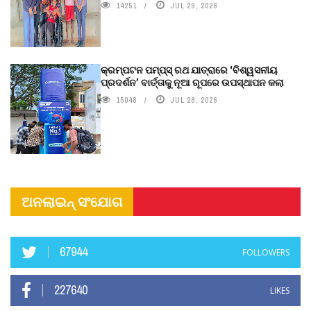
14251
JUL 29, 2026
କ୍ରମ୍ପଟନ ପମ୍ପ୍‌ସ୍‌ ରଥ ଯାତ୍ରାରେ ‘ବିଶ୍ୱସନୀୟ
ପ୍ରଦର୍ଶନ’ ବାର୍ତ୍ତାକୁ ନୂଆ ରୂପରେ ଉପସ୍ଥାପନ କଲା
15048
JUL 28, 2026
ଅନଲାଇନ୍ ସଂଯୋଗ
67944
FOLLOWERS
227640
LIKES