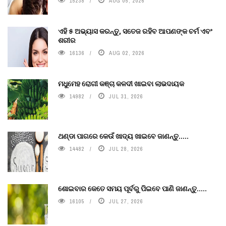
15238
AUG 05, 2026
ଏହି ୫ ଅଭ୍ୟାସ କରନ୍ତୁ, ସତେଜ ରହିବ ଆପଣଙ୍କ ଚର୍ମ ଏବଂ
ଶରୀର
16136
AUG 02, 2026
ମଧୁମେହ ରୋଗୀ କଞ୍ଚା କଳଦୀ ଖାଇବା ଲାଭଦାୟକ
14982
JUL 31, 2026
ଥଣ୍ଡା ପାଗରେ କେଉଁ ଖାଦ୍ୟ ଖାଇବେ ଜାଣନ୍ତୁ.....
14482
JUL 28, 2026
ଶୋଇବାର କେତେ ସମୟ ପୂର୍ବରୁ ପିଇବେ ପାଣି ଜାଣନ୍ତୁ.....
16105
JUL 27, 2026