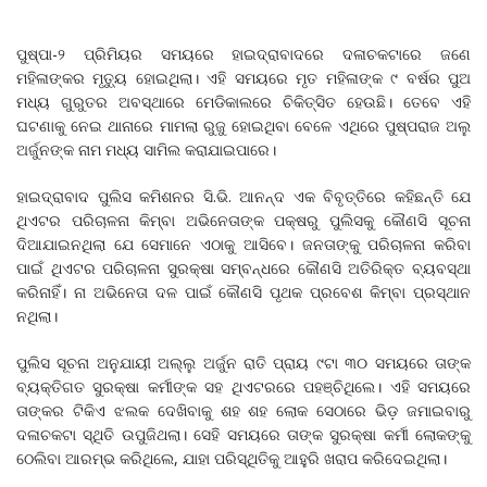
ପୁଷ୍ପା-୨ ପ୍ରିମିୟର ସମୟରେ ହାଇଦ୍ରାବାଦରେ ଦଳାଚକଟାରେ ଜଣେ
ମହିଳାଙ୍କର ମୃତ୍ୟୁ ହୋଇଥିଲା। ଏହି ସମୟରେ ମୃତ ମହିଳାଙ୍କ ୯ ବର୍ଷର ପୁଅ
ମଧ୍ୟ ଗୁରୁତର ଅବସ୍ଥାରେ ମେଡିକାଲରେ ଚିକିତ୍ସିତ ହେଉଛି। ତେବେ ଏହି
ଘଟଣାକୁ ନେଇ ଥାନାରେ ମାମଲା ରୁଜୁ ହୋଇଥିବା ବେଳେ ଏଥିରେ ପୁଷ୍ପରାଜ ଅଲୁ
ଅର୍ଜୁନଙ୍କ ନାମ ମଧ୍ୟ ସାମିଲ କରାଯାଇପାରେ।
ହାଇଦ୍ରାବାଦ ପୁଲିସ କମିଶନର ସି.ଭି. ଆନନ୍ଦ ଏକ ବିବୃତ୍ତିରେ କହିଛନ୍ତି ଯେ
ଥିଏଟର ପରିଚାଳନା କିମ୍ବା ଅଭିନେତାଙ୍କ ପକ୍ଷରୁ ପୁଲିସକୁ କୌଣସି ସୂଚନା
ଦିଆଯାଇନଥିଲା ଯେ ସେମାନେ ଏଠାକୁ ଆସିବେ। ଜନତାଙ୍କୁ ପରିଚାଳନା କରିବା
ପାଇଁ ଥିଏଟର ପରିଚାଳନା ସୁରକ୍ଷା ସମ୍ବନ୍ଧରେ କୌଣସି ଅତିରିକ୍ତ ବ୍ୟବସ୍ଥା
କରିନାହିଁ। ନା ଅଭିନେତା ଦଳ ପାଇଁ କୌଣସି ପୃଥକ ପ୍ରବେଶ କିମ୍ବା ପ୍ରସ୍ଥାନ
ନଥିଲା।
ପୁଲିସ ସୂଚନା ଅନୁଯାୟୀ ଅଲ୍ଲୁ ଅର୍ଜୁନ ରାତି ପ୍ରାୟ ୯ଟା ୩୦ ସମୟରେ ତାଙ୍କ
ବ୍ୟକ୍ତିଗତ ସୁରକ୍ଷା କର୍ମୀଙ୍କ ସହ ଥିଏଟରରେ ପହଞ୍ଚିଥିଲେ। ଏହି ସମୟରେ
ତାଙ୍କର ଟିକିଏ ଝଲକ ଦେଖିବାକୁ ଶହ ଶହ ଲୋକ ସେଠାରେ ଭିଡ଼ ଜମାଇବାରୁ
ଦଳାଚକଟା ସ୍ଥିତି ଉପୁଜିଥଲା। ସେହି ସମୟରେ ତାଙ୍କ ସୁରକ୍ଷା କର୍ମୀ ଲୋକଙ୍କୁ
ଠେଲିବା ଆରମ୍ଭ କରିଥିଲେ, ଯାହା ପରିସ୍ଥିତିକୁ ଆହୁରି ଖରାପ କରିଦେଇଥିଲା।