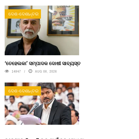
ଦେଶ-ଦେଶାନ୍ତର
‘ତେହେଲକା’ ସମ୍ପାଦକ ଦୋଷୀ ସାବ୍ୟସ୍ତ
14947
AUG 06, 2026
ଦେଶ-ଦେଶାନ୍ତର