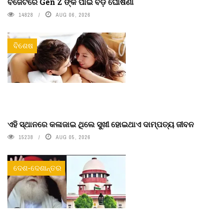
ବଜେଟରେ Gen Z ଙ୍କ ପାଇଁ ବଡ଼ ଘୋଷଣା
14828
AUG 06, 2026
ବିଶେଷ
ଏହି ସ୍ଥାନରେ କଳାଜାଇ ଥିଲେ ସୁଖୀ ହୋଇଥାଏ ଦାମ୍ପତ୍ୟ ଜୀବନ
15238
AUG 05, 2026
ଦେଶ-ଦେଶାନ୍ତର