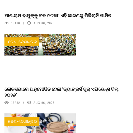
ଆଶାରାମ ବାପୁଙ୍କୁ ବଡ଼ ଝଟକା: ଏହି କାରଣରୁ ମିଳିଲାନି ଜାମିନ
15130
AUG 06, 2026
ଦେଶ-ଦେଶାନ୍ତର
ଲୋକସଭାରେ ଅନୁମୋଦିତ ହେଲା ‘ବ୍ୟାଙ୍କର୍ସ ବୁକ୍ ଏଭିଡେନ୍ସ ବିଲ୍
୨୦୨୬’
13482
AUG 06, 2026
ଦେଶ-ଦେଶାନ୍ତର