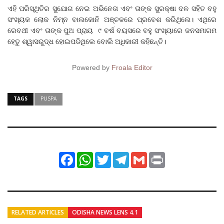
ଏହି ପରିସ୍ଥିତିର ସୁଯୋଗ ନେଇ ଅଭିନେତା ଏବଂ ତାଙ୍କ ସୁରକ୍ଷା ଦଳ ସହିତ ବହୁ
ସଂଖ୍ୟକ ଲୋକ ନିମ୍ନ ବାଲକୋନି ଅଞ୍ଚଳରେ ପ୍ରବେଶ କରିଥିଲେ। ଏଥିରେ
ରେବଥୀ ଏବଂ ତାଙ୍କ ପୁଅ ପ୍ରାୟ ୯ ବର୍ଷ ବୟସରେ ବହୁ ସଂଖ୍ୟାରେ ଜନସମାଗମ
ହେତୁ ଶ୍ୱାସରୁଦ୍ଧ ହୋଇପଡିଥିଲେ ବୋଲି ଅଧିକାରୀ କହିଛନ୍ତି।
Powered by
Froala Editor
TAGS
PUSPA
Facebook
WhatsApp
Twitter
Telegram
Gmail
Print
RELATED ARTICLES
ODISHA NEWS LENS 4.1