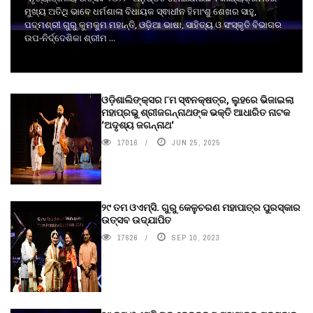
ମୁଖ୍ୟ ଅତିଥି ଭାବେ ଧର୍ମଶାଳା ବିଧାୟକ ସ୍ଵାଧୀନ ହିମାଂଶୁ ଶେଖର ସାହୁ,
ପଦ୍ମଶ୍ରୀ ଗୁରୁ କୁମକୁମ ମହାନ୍ତି, ଓଡ଼ିଆ ଭାଷା, ସାହିତ୍ୟ ଓ ସଂସ୍କୃତି ବିଭାଗର
ଉପ-ନିର୍ଦ୍ଦେଶିକା ଶ୍ରୀମ ...
ଓଡ଼ିଶାଲିଙ୍କ୍ସର ୮ମ ସ୍ଵନକ୍ଷତ୍ର, ଲୁହରେ ଭିଜାଇଲା
ମହାପ୍ରଭୁ ଶ୍ରୀଜଗନ୍ନାଥଙ୍କ ଭକ୍ତି ଆଧାରିତ ନାଟକ
‘ଅଦୃଶ୍ୟ ଜଗନ୍ନାଥ‘
17016
JUN 25, 2025
୨୯ ତମ ଓଏମ୍‌ସି. ଗୁରୁ କେଳୁଚରଣ ମହାପାତ୍ର ପୁରସ୍କାର
ଉତ୍ସବ ଉଦ୍‍ଯାପିତ
17626
SEP 10, 2023