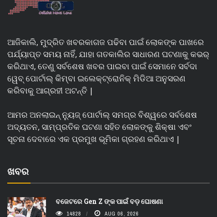
ଆଜିକାଲି, ମୁଦ୍ରିତ ଖବରକାଗଜ ପଢିବା ପାଇଁ ଲୋକଙ୍କ ପାଖରେ
ପର୍ଯ୍ୟାପ୍ତ ସମୟ ନାହିଁ, ଯାହା ଗତକାଲିର ସାଧାରଣ ଘଟଣାକୁ କଭର୍
କରିଥାଏ, ତେଣୁ ସର୍ବଶେଷ ଖବର ପାଇବା ପାଇଁ ସେମାନେ ସର୍ବଦା
ୱେବ୍ ପୋର୍ଟାଲ୍ କିମ୍ବା ଇଲେକ୍ଟ୍ରୋନିକ୍ ମିଡିଆ ଅନୁସରଣ
କରିବାକୁ ଆଗ୍ରହୀ ଅଟନ୍ତି |
ଆମର ଅନଲାଇନ୍ ନ୍ୟୁଜ୍ ପୋର୍ଟାଲ୍ ସମଗ୍ର ବିଶ୍ୱରେ ସର୍ବଶେଷ
ଅଦ୍ୟତନ, ସାମ୍ପ୍ରତିକ ଘଟଣା ସହିତ ଲୋକଙ୍କୁ ଶିକ୍ଷା ଏବଂ
ସୂଚନା ଦେବାରେ ଏକ ପ୍ରମୁଖ ଭୂମିକା ଗ୍ରହଣ କରିଥାଏ |
ଖବର
ବଜେଟରେ Gen Z ଙ୍କ ପାଇଁ ବଡ଼ ଘୋଷଣା
14828
AUG 06, 2026