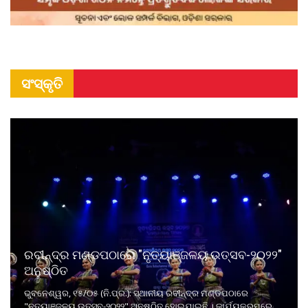
ସଂସ୍କୃତି
ରବୀନ୍ଦ୍ର ମଣ୍ଡପଠାରେ "ନୃତ୍ୟାଞ୍ଜଳୟ ଉତ୍ସବ-୨୦୨୨"
ଅନୁଷ୍ଠିତ
ଭୁବନେଶ୍ୱର, ୧୫/୦୫ (ନି.ପ୍ର.): ସ୍ଥାନୀୟ ରବୀନ୍ଦ୍ର ମଣ୍ଡପଠାରେ
"ନୃତ୍ୟାଞ୍ଜଳୟ ଉତ୍ସବ-୨୦୨୨" ଅନୁଷ୍ଠିତ ହୋଇଯାଇଛି । କାର୍ଯ୍ୟକ୍ରମରେ