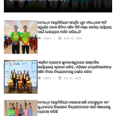
ବେଦାନ୍ତ ଆଲୁମିନିୟମ ସମର୍ଥିତ ଯୁବ ତୀରନ୍ଦାଜ ୩ଟି
ସ୍ୱର୍ଣ୍ଣ ପଦକ ଜିତିବା ସହିତ ସିବିଏସ୍ଇ ଜାତୀୟ ପର୍ଯ୍ୟାୟ
ପାଇଁ ଯୋଗ୍ୟତା ଅର୍ଜନ କରିଛନ୍ତି
14434
AUG 01, 2026
ଏକ୍ଜିମ ବ୍ୟାଙ୍କ ଭୁବନେଶ୍ୱରରେ ଆଞ୍ଚଳିକ
କାର୍ଯ୍ୟାଳୟ ସ୍ଥାପନ କରିବ, ଓଡ଼ିଶାର ରପ୍ତାନିକାରୀଙ୍କ
ସହିତ ନିଜର ନିୟୋଜନତାକୁ ଗଭୀର କରିବ
14603
JUL 31, 2026
ବେଦାନ୍ତ ଆଲୁମିନିୟମ କୋଇଲା ଖଣି ଝାରସୁଗୁଡା ଏବଂ
ସୁନ୍ଦରଗଡ଼ ଜିଲ୍ଲାରେ ଦିବ୍ୟାଙ୍ଗଙ୍କ ପାଇଁ ସହାୟତାକୁ
ବ୍ୟାପକ କରିଛି