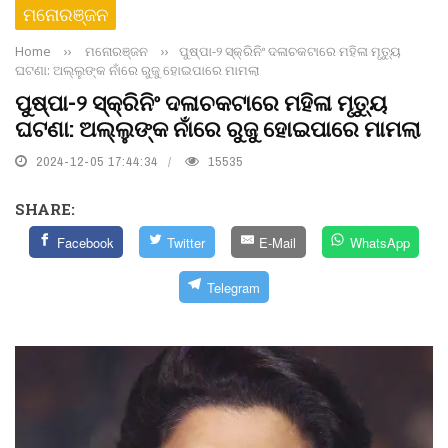
ମନୋରଞ୍ଜନ
Home
››
ମନୋରଞ୍ଜନ
››
ପୁଷ୍ପା-୨ ସ୍କ୍ରିନିଂ ଦଳାଚକଟାରେ ମହିଳା ମୃତ୍ୟୁ
ଘଟଣା: ଅଲ୍ଲୁଙ୍କ ନାଁରେ ରୁଜୁ ହୋଇପାରେ ମାମଲା
ପୁଷ୍ପା-୨ ସ୍କ୍ରିନିଂ ଦଳାଚକଟାରେ ମହିଳା ମୃତ୍ୟୁ
ଘଟଣା: ଅଲ୍ଲୁଙ୍କ ନାଁରେ ରୁଜୁ ହୋଇପାରେ ମାମଲା
2024-12-05 17:44:34
15535
SHARE:
Facebook
Twitter
E-Mail
WhatsApp
Telegram