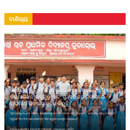
ବାଣିଜ୍ୟ
ବେଦାନ୍ତ ଆଲୁମିନିୟମ କୋଇଲା ଖଣି ପ୍ରକଳ୍ପ ବିଦ୍ୟା
ଜରିଆରେ ଝାରସୁଗୁଡ଼ା ଏବଂ ସୁନ୍ଦରଗଡ଼ ଜିଲ୍ଲାରେ
ଗ୍ରାମୀଣ ଶିକ୍ଷାକୁ ସୁଦୃଢ଼ କରୁଛି
ପାଠପଢାକୁ ଉନ୍ନତ କରିବା, ଶିକ୍ଷକଙ୍କୁ ସମର୍ଥନ କରିବା ଏବଂ ଶିକ୍ଷାଗତ ସମ୍ବଳକୁ ମଜବୁତ କରିବା
ଦ୍ୱାରା ୨୫,୦୦୦ ଛାତ୍ରଛାତ୍ରୀ ଏହା ଦ୍ୱାରା ଉପକୃତ ହୋଇଛନ୍ତି
ଭୁବନେଶ୍ୱର ୦୪/୦୮/୨୦୨୬ : ଭାରତର ସର୍ବବୃ ...