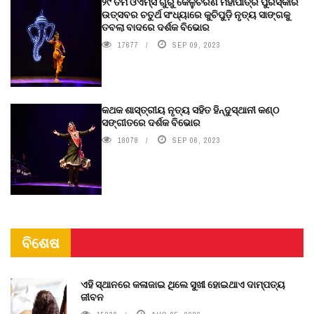
୨୯ ତମ ଓଏମ୍‌ସି ଗୁରୁ କେଳୁଚରଣ ମହାପାତ୍ର ପୁରସ୍କାର
ଉତ୍ସବର ଚତୁର୍ଥ ସଂଧ୍ୟାରେ କୁଚିପୁଡ଼ି ନୃତ୍ୟ ସାଙ୍ଗକୁ
ତବଲା ବାଦରେ ଦର୍ଶକ ବିଭୋର
17677
SEP 09, 2023
କଥକ ଶାସ୍ତ୍ରୀୟ ନୃତ୍ୟ ସହିତ ହିନ୍ଦୁସ୍ଥାନୀ କଣ୍ଠ
ସଙ୍ଗୀତରେ ଦର୍ଶକ ବିଭୋର
18078
SEP 06, 2023
ବିଶେଷ
ଏହି ସ୍ଥାନରେ କଳାଜାଇ ଥିଲେ ସୁଖୀ ହୋଇଥାଏ ଦାମ୍ପତ୍ୟ
ଜୀବନ