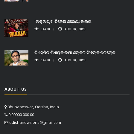
‘ଲକ୍ ଅପ୍ ୨’ ବିଜେତା ଶ୍ରେୟା କାଲରା
14438
AUG 06, 2026
ବିଏସ୍‌ପିର ବିଧାୟକ ଉମା ଶଙ୍କର ସିଂହଙ୍କ ପରଲୋକ
14720
AUG 06, 2026
ABOUT US
Bhubaneswar, Odisha, India
0 00000 000 00
odishanewslens@gmail.com