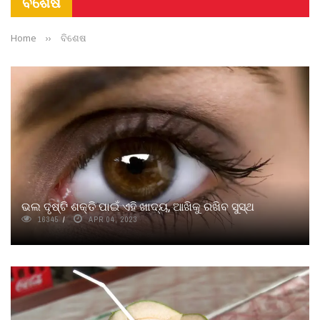
ବିଶେଷ
Home
››
ବିଶେଷ
ଭଲ ଦୃଷ୍ଟି ଶକ୍ତି ପାଇଁ ଏହି ଖାଦ୍ୟ, ଆଖିକୁ ରଖିବ ସୁସ୍ଥ
16345
APR 04, 2023