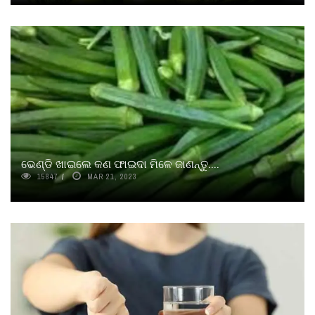
ଭେଣ୍ଡି ଖାଇଲେ କଣ ଫାଇଦା ମିଳେ ଜାଣନ୍ତୁ....
15847
MAR 21, 2023