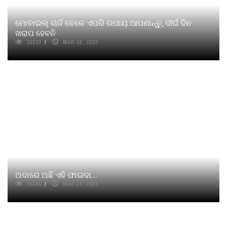
ମୋବାଇଲ୍ ଚାର୍ଜ ବେଳେ ଏପରି ଉପାୟ ଆପଣାନ୍ତୁ, ଦୀର୍ଘ ଦିନ
ଖରାପ ହେବନି
15232
MAR 18, 2023
ଅଦାରେ ଅଛି ଏହି ଫାଇଦା...
15045
MAR 17, 2023