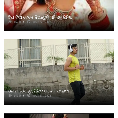
ଝିଅ ବିଦା ବେଳେ ଦିଅନ୍ତୁନି ଏହି ସବୁ ଜିନିଷ
15280
MAR 23, 2023
ଓଲଟା ଚାଲନ୍ତୁ, ମିଳିବ ଅନେକ ଫାଇଦା
15956
MAR 23, 2023