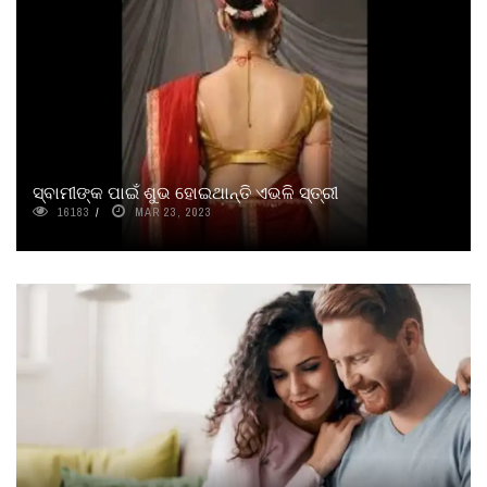
ସ୍ବାମୀଙ୍କ ପାଇଁ ଶୁଭ ହୋଇଥାନ୍ତି ଏଭଳି ସ୍ତ୍ରୀ
16183
MAR 23, 2023