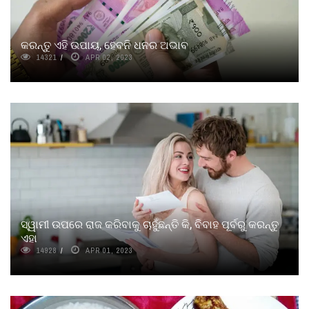
କରନ୍ତୁ ଏହି ଉପାୟ, ହେବନି ଧନର ଅଭାବ
14321
APR 02, 2023
ସ୍ୱାମୀ ଉପରେ ରାଜ କରିବାକୁ ଚାହୁଁଛନ୍ତି କି, ବିବାହ ପୂର୍ବରୁ କରନ୍ତୁ
ଏହା
14928
APR 01, 2023