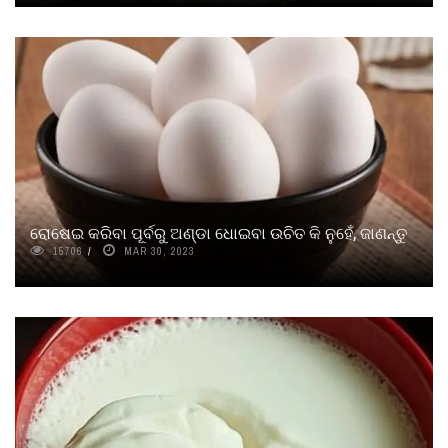
ରୋଷେଇ କରିବା ପୂର୍ବରୁ ଅଣ୍ଡା ଧୋଇବା ଉଚିତ କି ନୁହେଁ, ଜାଣନ୍ତୁ
15706
MAR 30, 2023