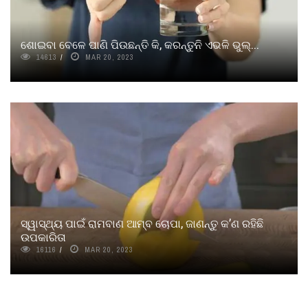
ଶୋଇବା ବେଳେ ପାଣି ପିଉଛନ୍ତି କି, କରନ୍ତୁନି ଏଭଳି ଭୁଲ୍‌...
14613
MAR 20, 2023
ସ୍ୱାସ୍ଥ୍ୟ ପାଇଁ ରାମବାଣ ଆମ୍ବ ଚୋପା, ଜାଣନ୍ତୁ କ’ଣ ରହିଛି
ଉପକାରିତା
16116
MAR 20, 2023