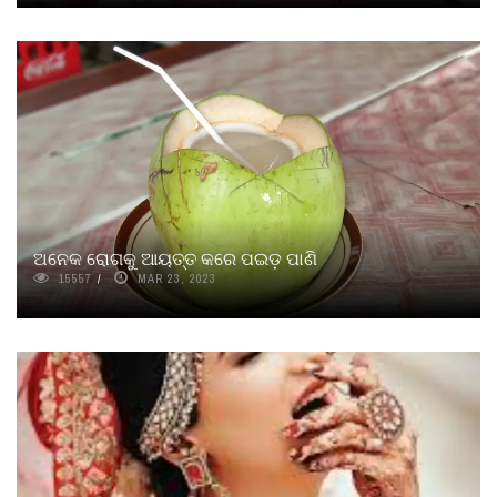
ଅନେକ ରୋଗକୁ ଆୟତ୍ତ କରେ ପଇଡ଼ ପାଣି
15557
MAR 23, 2023