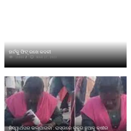
ହାର୍ଟକୁ ଫିଟ୍ ରଖେ କଦଳୀ
15980
MAR 17, 2023
ନିସ୍ୱାର୍ଥପର ଭଲପାଇବା : ରାସ୍ତାରେ କୁକୁର ଛୁଆକୁ କ୍ଷୀର