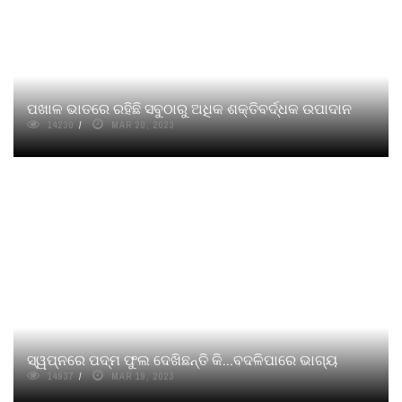
ପଖାଳ ଭାତରେ ରହିଛି ସବୁଠାରୁ ଅଧିକ ଶକ୍ତିବର୍ଦ୍ଧକ ଉପାଦାନ
14230
MAR 20, 2023
ସ୍ୱପ୍ନରେ ପଦ୍ମ ଫୁଲ ଦେଖିଛନ୍ତି କି...ବଦଳିପାରେ ଭାଗ୍ୟ
14937
MAR 19, 2023