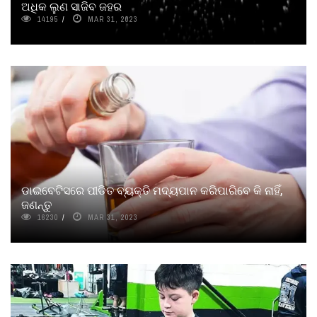
ଅଧିକ ଲୁଣ ସାଜିବ ଜହର
14195
MAR 31, 2023
ଡାଇବେଟିସରେ ପୀଡିତ ବ୍ୟକ୍ତି ମଦ୍ୟପାନ କରିପାରିବେ କି ନାହିଁ,
ଜଣନ୍ତୁ
16230
MAR 31, 2023