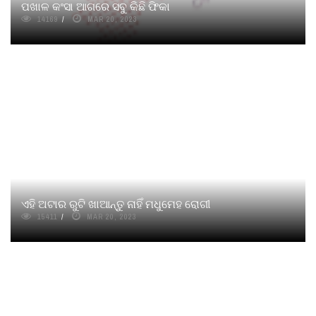
ପଖାଳ କଂସା ଆଗରେ ସବୁ କିଛି ଫିକା
14169
MAR 20, 2023
ଏହି ଅଟାର ରୁଟି ଖାଆନ୍ତୁ ନାହିଁ ମଧୁମେହ ରୋଗୀ
15411
MAR 20, 2023