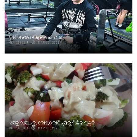
କୁନି ହାତରେ ଶକ୍ତିଶାଳୀ ଭାର
15823
MAR 30, 2023
ଏସବୁ ଖାଆନ୍ତୁ, କୋଷ୍ଠକାଠିନ୍ୟରୁ ମିଳିବ ମୁକ୍ତି
14559
MAR 30, 2023