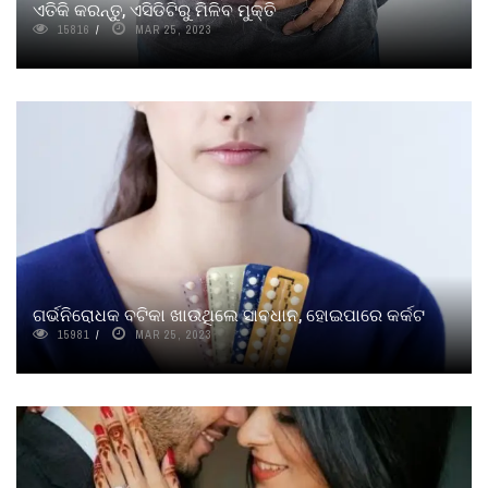
ଏତିକି କରନ୍ତୁ, ଏସିଡିଟିରୁ ମିଳିବ ମୁକ୍ତି
15816
MAR 25, 2023
ଗର୍ଭନିରୋଧକ ବଟିକା ଖାଉଥିଲେ ସାବଧାନ, ହୋଇପାରେ କର୍କଟ
15981
MAR 25, 2023