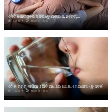
ଏମିତି ଶୋଉଥିଲେ ବଦଳାନ୍ତୁ ଅଭ୍ୟାସ, ନଚେତ୍....
15888
MAR 27, 2023
ଏହି କାରଣରୁ ଲାଗିଥାଏ ରାତି ଅଧାରେ ଶୋଷ, ହୋଇଯାଅନ୍ତୁ ସତର୍କ
16235
MAR 26, 2023