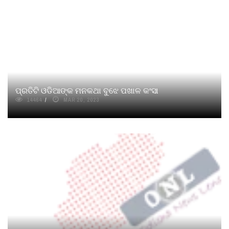
ପ୍ରତିଟି ଓଡିଆଙ୍କ ମନକଥା ବୁଝେ ପଖାଳ କଂସା
14464
MAR 20, 2023