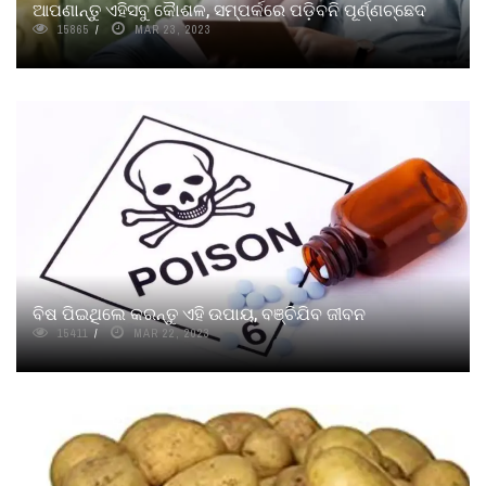
ଆପଣାନ୍ତୁ ଏହିସବୁ କୈାଶଳ, ସମ୍ପର୍କରେ ପଡ଼ିବନି ପୂର୍ଣ୍ଣଚ୍ଛେଦ
15865
MAR 23, 2023
ବିଷ ପିଇଥିଲେ କରନ୍ତୁ ଏହି ଉପାୟ, ବଞ୍ଚିଯିବ ଜୀବନ
15411
MAR 22, 2023