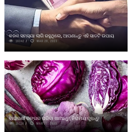
କରଜ ସମସ୍ୟା ଲାଗି ରହୁଥିଲେ, ଆପଣାନ୍ତୁ ଏହି ସାତଟି ଉପାୟ
16342
MAR 28, 2023
ବାଇଗଣୀ ରଙ୍ଗର ପରିବା ଖାଆନ୍ତୁ, ନିରାମୟ ରୁହନ୍ତୁ
15116
MAR 27, 2023