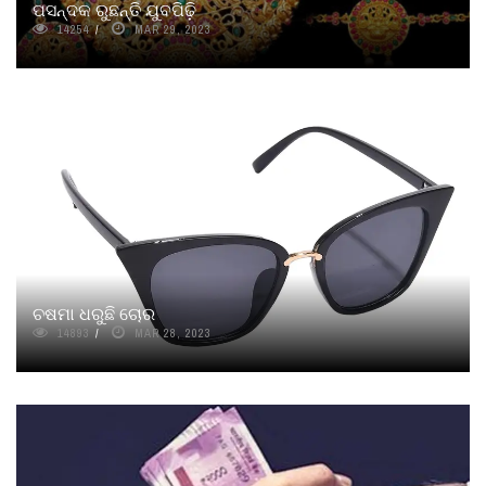
ପସନ୍ଦକ ରୁଛନ୍ତି ଯୁବପିଢ଼ି
14254
MAR 29, 2023
ଚଷମା ଧରୁଛି ଚୋର
14893
MAR 28, 2023