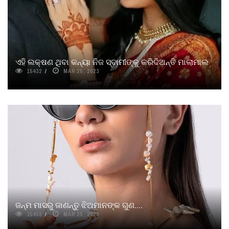
ଏହି ଲକ୍ଷଣ ଥିବା କନ୍ୟା ନିଜ ସ୍ବାମୀଙ୍କୁ କରିଦିଅନ୍ତି ମାଲାମାଲ
15432
MAR 25, 2023
ଜନ୍ମ ମାସରୁ ଜାଣନ୍ତୁ ଝିଅମାନଙ୍କ ଗୁଣ....
15458
MAR 25, 2023