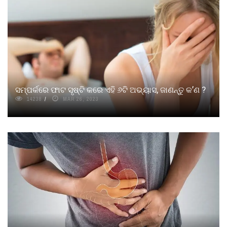
ସମ୍ପର୍କରେ ଫାଟ ସୃଷ୍ଟି କରେ ଏହି ୬ଟି ଅଭ୍ୟାସ, ଜାଣନ୍ତୁ କ’ଣ ?
14238
MAR 26, 2023