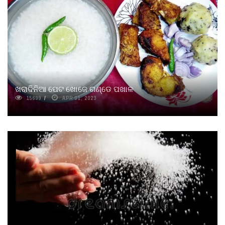
ଖରାଦିନିଆ ପେଟ ଖୋଜେ ଗଣ୍ଡେ ପଖାଳ
15699
APR 01, 2023