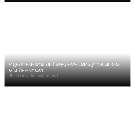
ମଧୁମେହ ରୋଗୀଙ୍କ ପାଇଁ କଞ୍ଚା କଦଳୀ, ଜାଣନ୍ତୁ ଏହା ଖାଇଲେ
କ’ଣ ମିଳେ ଫାଇଦା
15049
MAR 19, 2023