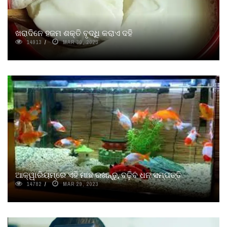
ଖରାଦିନେ ହଜମ ଶକ୍ତି ବୃଦ୍ଧି କରାଏ ଦହି
14913
MAR 30, 2023
ଆକ୍ୱାରିୟମ୍‌ରେ ଏହି ମାଛ ରଖନ୍ତୁ, ବଢ଼ିବ ଧନ ସମ୍ପତ୍ତି
14782
MAR 29, 2023