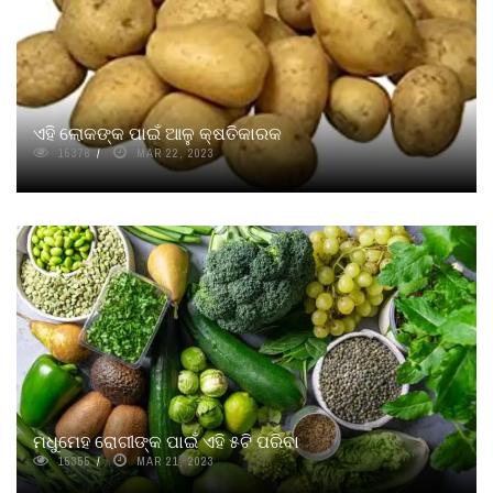
ଏହି ଲୋକଙ୍କ ପାଇଁ ଆଳୁ କ୍ଷତିକାରକ
15376
MAR 22, 2023
ମଧୁମେହ ରୋଗୀଙ୍କ ପାଇଁ ଏହି ୫ଟି ପରିବା
15355
MAR 21, 2023