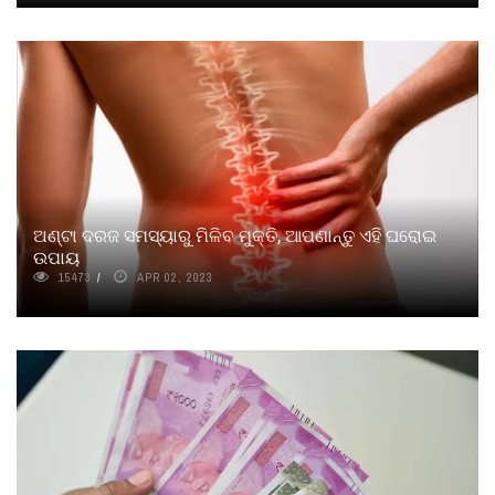
ଅଣ୍ଟା ଦରଜ ସମସ୍ୟାରୁ ମିଳିବ ମୁକ୍ତି, ଆପଣାନ୍ତୁ ଏହି ଘରୋଇ
ଉପାୟ
15473
APR 02, 2023