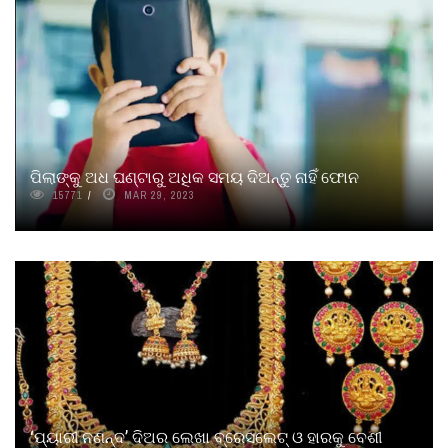
ପିଲାଙ୍କୁ ଅଧ ଘଣ୍ଟାରୁ ଅଧିକ ସମୟ ଦିଅନ୍ତୁ ନାହିଁ ଫୋନ
15771
MAR 29, 2023
‘ପ୍ୟାରୀ ନଣନ୍ଦ’ ଦିଅର ଲେଖା ବ୍ରେସଲେଟ୍‌ ଓ ହାରକୁ ବେଶୀ