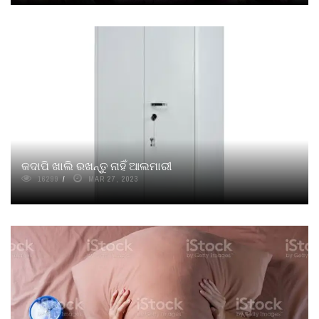
କଦାପି ଖାଲି ରଖନ୍ତୁ ନାହିଁ ଆଲମାରୀ
16299
MAR 27, 2023