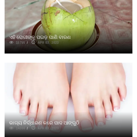
ଏହି ରୋଗୀଙ୍କୁ ପଇଡ଼ ପାଣି ବାରଣ
15755
APR 03, 2023
ଭାଗ୍ୟ ନିର୍ଦ୍ଧାରଣ କରେ ପାଦ ଆଙ୍ଗୁଠି
14306
APR 03, 2023