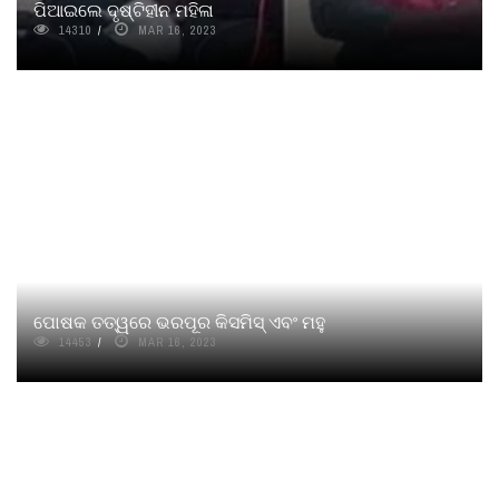
ପିଆଇଲେ ଦୃଷ୍ଟିହୀନ ମହିଳା
14310
MAR 16, 2023
ପୋଷକ ତତ୍ୱରେ ଭରପୂର କିସମିସ୍ ଏବଂ ମହୁ
14453
MAR 16, 2023