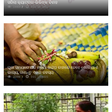
ସରିଲା କ୍ୟାଟ୍ରନା-ଭିକିଙ୍କ ବିବାହ
14459
DEC 10, 2021
ପୂଜା ସମୟରେ ଯଦି ନଡିଆ ଖରାପ ବାହାରେ ତେବେ ଖୋଲିଯାଏ
ଭାଗ୍ୟ, ଜାଣନ୍ତୁ ଏହାର ରହସ୍ୟ
15446
DEC 10, 2021