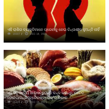
ଏହି ରାଶିର ବ୍ୟକ୍ତିମାନେ ପ୍ରେମକୁ ନେଇ ଚିନ୍ତାଶୀଳ ହୁଅନ୍ତି ନାହିଁ
15507
DEC 18, 2021
ଏହି ସବୁ ଖାଦ୍ୟ ଖାଇବା ତୁରନ୍ତ ବନ୍ଦ କରନ୍ତୁ, ନଚେତ
ହୋଇପାରନ୍ତି ‘ବ୍ରେନଷ୍ଟ୍ରୋକ୍’ର ଶିକାର
15320
DEC 18, 2021