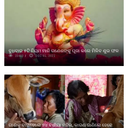
ବୁଧବାର ୫ଟି ନିୟମ ମାନି ଗଣେଶଙ୍କୁ ପୂଜା କଲେ ମିଳିବ ଶୁଭ ଫଳ
15463
DEC 01, 2021
ଗାଈକୁ ବାହାହେଲେ ୭୪ ବର୍ଷୀୟା ମହିଳା, କାରଣ ଜାଣିଲେ ହେବେ