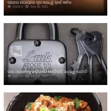
ଘରୋଇ ଉପାୟରେ ଦୂର କରନ୍ତୁ ଡ଼ାର୍କ ସର୍କଲ
15525
DEC 08, 2021
ତାଲା ଆପଣଙ୍କୁ କରିପାରେ କୋଟିପତି, ଜାଣନ୍ତୁ କେମିତି
15727
DEC 08, 2021