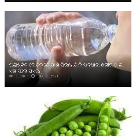
ପ୍ଲାଷ୍ଟିକ ବୋତଲରେ ପାଣି ପିଉଛନ୍ତି କି ସାବଧାନ, ଶରୀର ପାଇଁ
ଏହା ସ୍ଲୋ ପଏଜନ୍
15320
DEC 11, 2021