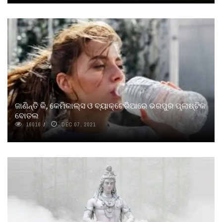
ଜାଣିନ୍ତି କି, କେମିକାଲ୍ସ ଓ ବ୍ୟାକ୍ଟେରିଆରେ ଭରପୁର ପ୍ଲାଷ୍ଟିକ
ବୋତଲ
16016
DEC 07, 2021