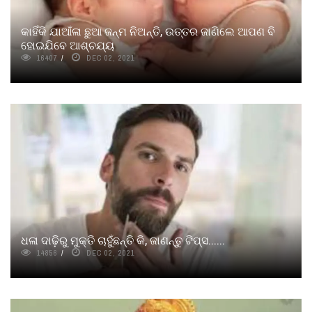
କାହିଁକି ଯାଆଁଳା ଛୁଆ ଜନ୍ମ ନିଅନ୍ତି, ଉତ୍ତର ଜାଣିଲେ ଆପଣ ବି
ହୋଇଯିବେ ଆଶ୍ଚଯ୍ୟ
16407
DEC 02, 2021
ଧଳା ଦାଢ଼ିରୁ ମୁକ୍ତି ଚାହୁଁଛନ୍ତି କି, ଜାଣନ୍ତୁ ଟିପ୍ସ......
14856
DEC 02, 2021