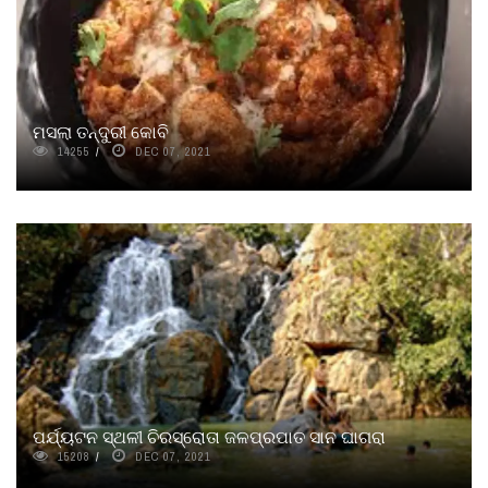
ମସଲା ତନ୍ଦୁରୀ କୋବି
14255
DEC 07, 2021
ପର୍ଯ୍ୟଟନ ସ୍ଥଳୀ ଚିରସ୍ରୋତା ଜଳପ୍ରପାତ ସାନ ଘାଗରା
15208
DEC 07, 2021