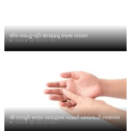
ଏମିତ କରନ୍ତୁ ରୂପି ସମସ୍ୟାରୁ ରକ୍ଷା ପାଇବେ
16530
DEC 04, 2021
ଏହି ଅଙ୍ଗୁଳି ଲମ୍ବା ହୋଇଥିଲେ ବ୍ୟକ୍ତି ହୋଇଥାନ୍ତି ମାଲାମାଲ
14771
DEC 02, 2021