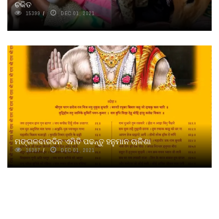
ଚକିତ
15399
DEC 01, 2021
ମଙ୍ଗଳବାରଦିନ ଏମିତି ପଢନ୍ତୁ ହନୁମାନ ଚାଳିଶା
16387
DEC 01, 2021