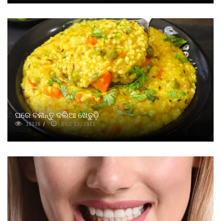
ଘରେ ବନାନ୍ତୁ ଦଲିଆ ଖେଚୁଡ଼ି
16236
DEC 13, 2021