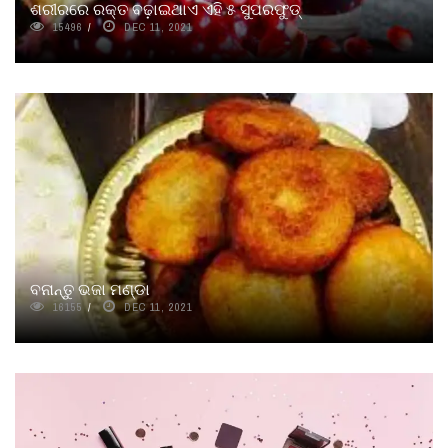
ଶରୀରରେ ରକ୍ତ ବଢ଼ାଇଥାଏ ଏହି ୫ ସୁପରଫୁଡ୍
15496
DEC 11, 2021
ବନାନ୍ତୁ ଭଜା ମଣ୍ଡା
16155
DEC 11, 2021