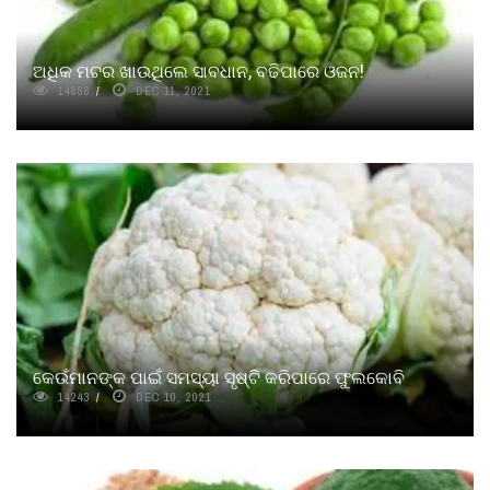
ଅଧିକ ମଟର ଖାଉଥିଲେ ସାବଧାନ, ବଢିପାରେ ଓଜନ!
14688
DEC 11, 2021
କେଉଁମାନଙ୍କ ପାଇଁ ସମସ୍ୟା ସୃଷ୍ଟି କରିପାରେ ଫୁଲକୋବି
14243
DEC 10, 2021