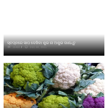
ସ୍ବପ୍ନରେ ସାପ ଦେଖିବା ଶୁଭ ନା ଅଶୁଭ ଜାଣନ୍ତୁ
15458
DEC 06, 2021