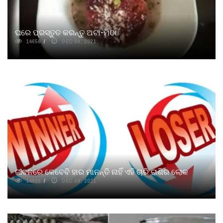
ଘରେ ପ୍ରସ୍ତୁତ କରନ୍ତୁ ଅଟା-ମିଠା
14656
DEC 09, 2021
ଜୀବନରେ କେବେବି ହାର ମାନନ୍ତି ନାହିଁ ଏହି ଚାରି ରାଶିର ଲୋକ
14808
DEC 09, 2021