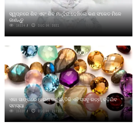
ସ୍ୱପ୍ନରେ ଶିବ ଏବଂ ଶିବ ମନ୍ଦିର ଦେଖିଲେ କଣ ସଂକେତ ମିଳେ
ଜାଣନ୍ତୁ
16224
DEC 06, 2021
ଏକା ସାଙ୍ଗରେ ଧାରଣ କରୁଛନ୍ତିକି ଏହି ସସବୁ ରତ୍ନ, ବଢ଼ିଯିବ
ସମସ୍ୟା
15326
DEC 06, 2021