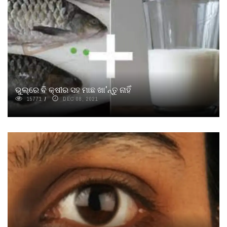
ଭୁଲ୍‌ରେ ବି କ୍ଷୀର ସହ ମାଛ ଖା'ନ୍ତୁ ନାହିଁ
15771
DEC 08, 2021