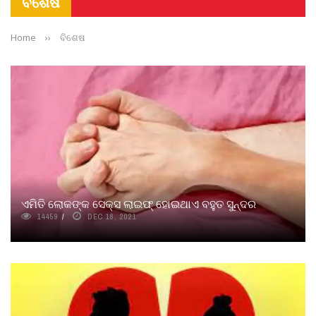
ବିଶେଷ
Home
››
ବିଶେଷ
ଏମିତି ଲୋକଙ୍କ ସେକ୍ସ ଲାଇଫ୍ ହୋଇଥାଏ ବହୁତ ସୁନ୍ଦର
14459
DEC 18, 2021