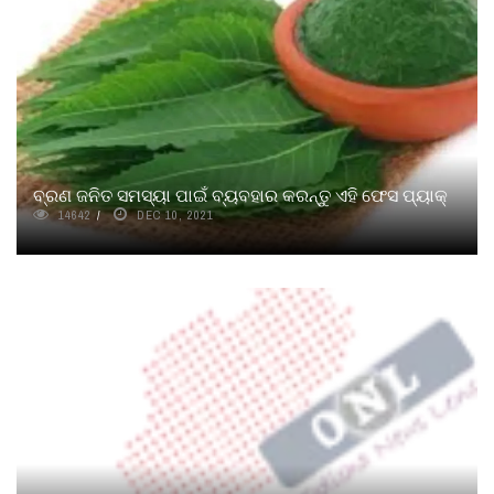
ବ୍ରଣ ଜନିତ ସମସ୍ୟା ପାଇଁ ବ୍ୟବହାର କରନ୍ତୁ ଏହି ଫେସ ପ୍ୟାକ୍
14642
DEC 10, 2021