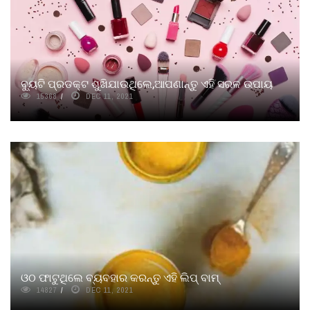
ବୁ୍ୟଟି ପ୍ରଡକ୍ଟ ଶୁଖିଯାଉଥିଲେ,ଆପଣାନ୍ତୁ ଏହି ସରଳ ଉପାୟ
15368
DEC 11, 2021
ଓଠ ଫାଟୁଥିଲେ ବ୍ୟବହାର କରନ୍ତୁ ଏହି ଲିପ୍ ବାମ୍
14827
DEC 11, 2021