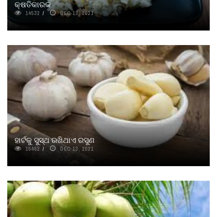
କ୍ଷତିକାରକ
14532
DEC 13, 2021
ହାର୍ଟକୁ ସୁସ୍ଥ ରଖିଥାଏ ରସୁଣ
15482
DEC 13, 2021