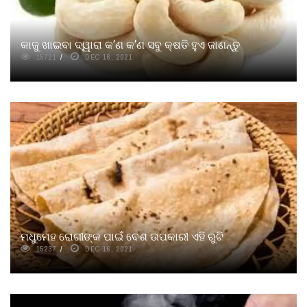
କାଜୁ ଖାଇବା ଦ୍ୱାରା କ’ଣ କ’ଣ ସବୁ କ୍ଷତି ହୁଏ ଜାଣନ୍ତୁ
15721
DEC 16, 2021
ମଧୁମେହ ରୋଗୀଙ୍କ ପାଇଁ ବେଶ ଉପକାରୀ ଏହି ରୁଟି
15237
DEC 16, 2021