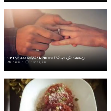
ବାମ ହାତରେ କାହିଁକି ପିନ୍ଧାଯାଏ ନିର୍ବଦ୍ଧ ମୁଦି, ଜାଣନ୍ତୁ
14497
DEC 09, 2021