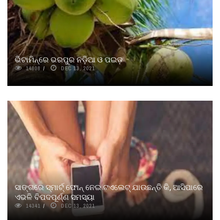
ଭିଟାମିନ୍‌ରେ ଭରପୁର ନଡ଼ିଆ ଓ ପଇଡ଼
14808
DEC 13, 2021
ସାଙ୍ଗରେ ସ୍ମାର୍ଟ୍ ଫୋନ୍ ନେଇ ଟଏଲେଟ୍ ଯାଉଛନ୍ତି କି, ଆସିପାରେ
ଏଭଳି ବିପଦପୂର୍ଣ୍ଣ ସମସ୍ୟା
14341
DEC 13, 2021