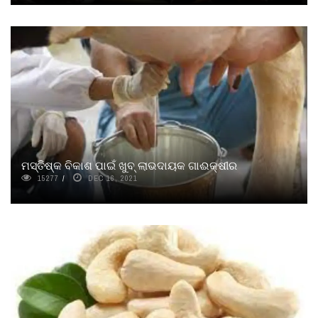
ମସ୍ତିଷ୍କ ବିକାଶ ପାଇଁ ଖୁବ୍ ଲାଭଦାୟକ ଗାଈକ୍ଷୀର
15277
DEC 16, 2021