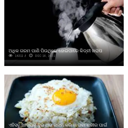
ଅଧିକ ଗରମ ପାଣି ପିଉଥିଲେ ହୋଇପାରେ କିଡ୍‌ନୀ ଖରାପ
14311
DEC 16, 2021
ଏହିସବୁ ଖାଦ୍ୟକୁ ଦୁଇ ଥର ଗରମ କରି ଖାଇବା ଶରୀର ପାଇଁ