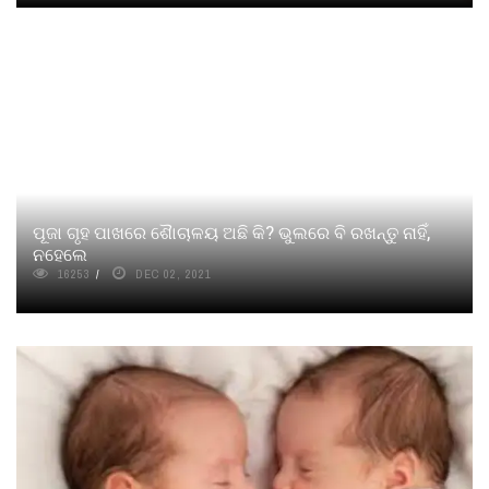
ପୂଜା ଗୃହ ପାଖରେ ଶୈାଚାଳୟ ଅଛି କି? ଭୁଲରେ ବି ରଖନ୍ତୁ ନାହିଁ,
ନହେଲେ
16253
DEC 02, 2021