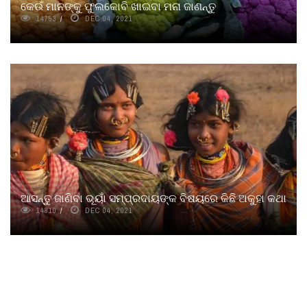
କେଉଁ ମାନଙ୍କୁ ଫୁଲକୋବି ଖାଇବା ମନା ଜାଣନ୍ତୁ
14753
DEC 04, 2021
ଆସନ୍ତୁ ଜାଣିବା ଭୂୟାଁ ସମ୍ପ୍ରଦାୟଙ୍କ ବିଷୟରେ କିଛି ଅକୁହା କଥା
14810
DEC 04, 2021