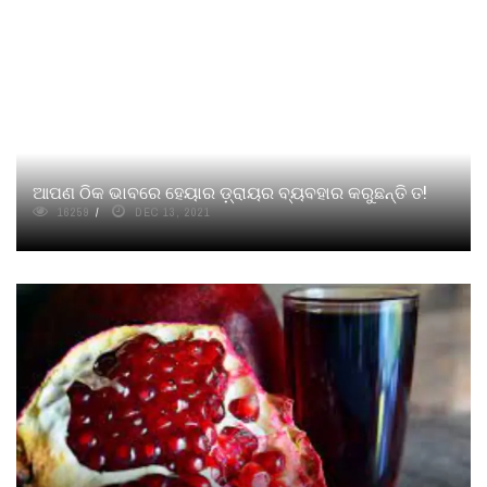
ଆପଣ ଠିକ ଭାବରେ ହେୟାର ଡ଼୍ରାୟର ବ୍ୟବହାର କରୁଛନ୍ତି ତ!
16259
DEC 13, 2021