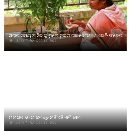
ଖରାପ ସମୟ ଆସିବାକୁ ଥିଲେ ତୁଳସୀ ଗଛ ଦେଇଥାଏ ଏଭଳି ସଂକେତ
15272
DEC 10, 2021
ଉଲଗ୍ନ ହୋଇ କରନ୍ତୁ ନାହିଁ ଏହି ୩ଟି କାମ
14740
DEC 10, 2021