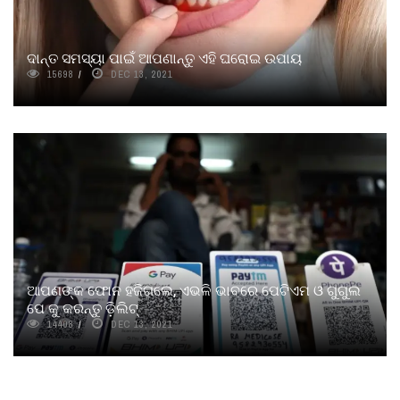
ଦାନ୍ତ ସମସ୍ୟା ପାଇଁ ଆପଣାନ୍ତୁ ଏହି ଘରୋଇ ଉପାୟ
15698
DEC 13, 2021
ଆପଣଙ୍କ ଫୋନ ହଜିଗଲେ, ଏଭଳି ଭାବରେ ପେଟିଏମ ଓ ଗୁଗୁଲ
ପେ କୁ କରନ୍ତୁ ଡ଼ିଲିଟ୍
14408
DEC 13, 2021