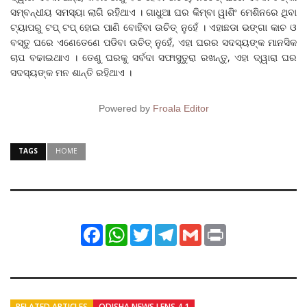
ସମ୍ବନ୍ଧୀୟ ସମସ୍ୟା ଲାଗି ରହିଥାଏ । ଗାଧୁଆ ଘର କିମ୍ବା ୱାଶିଂ ମେଶିନରେ ଥିବା
ଟ୍ୟାପରୁ ଟପ୍ ଟପ୍ ହୋଇ ପାଣି ବୋହିବା ଉଚିତ୍ ନୁହେଁ । ଏହାଛଡା ଭଙ୍ଗା କାଚ ଓ
ବସ୍ତୁ ଘରେ ଏଣେତେଣେ ପଡିବା ଉଚିତ୍ ନୁହେଁ, ଏହା ଘରର ସଦସ୍ୟଙ୍କ ମାନସିକ
ଚାପ ବଢାଇଥାଏ । ତେଣୁ ଘରକୁ ସର୍ବଦା ସଫାସୁତୁରା ରଖନ୍ତୁ, ଏହା ଦ୍ୱାରା ଘର
ସଦସ୍ୟଙ୍କ ମନ ଶାନ୍ତି ରହିଥାଏ ।
Powered by
Froala Editor
TAGS
HOME
Facebook
WhatsApp
Twitter
Telegram
Gmail
Print
RELATED ARTICLES
ODISHA NEWS LENS 4.1