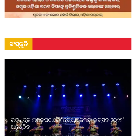
ସଂସ୍କୃତି
ରବୀନ୍ଦ୍ର ମଣ୍ଡପଠାରେ "ନୃତ୍ୟାଞ୍ଜଳୟ ଉତ୍ସବ-୨୦୨୨"
ଅନୁଷ୍ଠିତ