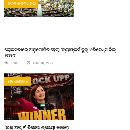
ଦେଶ-ଦେଶାନ୍ତର
ଲୋକସଭାରେ ଅନୁମୋଦିତ ହେଲା ‘ବ୍ୟାଙ୍କର୍ସ ବୁକ୍ ଏଭିଡେନ୍ସ ବିଲ୍
୨୦୨୬’
13650
AUG 06, 2026
ମନୋରଞ୍ଜନ
‘ଲକ୍ ଅପ୍ ୨’ ବିଜେତା ଶ୍ରେୟା କାଲରା