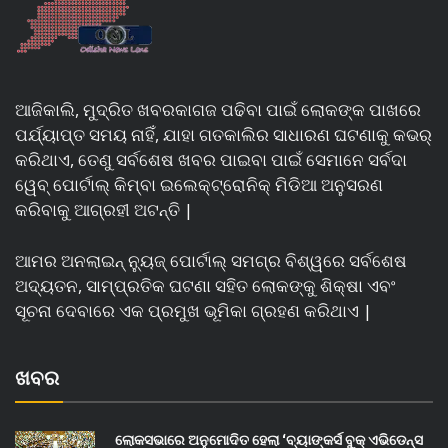
ଆଜିକାଲି, ମୁଦ୍ରିତ ଖବରକାଗଜ ପଢିବା ପାଇଁ ଲୋକଙ୍କ ପାଖରେ
ପର୍ଯ୍ୟାପ୍ତ ସମୟ ନାହିଁ, ଯାହା ଗତକାଲିର ସାଧାରଣ ଘଟଣାକୁ କଭର୍
କରିଥାଏ, ତେଣୁ ସର୍ବଶେଷ ଖବର ପାଇବା ପାଇଁ ସେମାନେ ସର୍ବଦା
ୱେବ୍ ପୋର୍ଟାଲ୍ କିମ୍ବା ଇଲେକ୍ଟ୍ରୋନିକ୍ ମିଡିଆ ଅନୁସରଣ
କରିବାକୁ ଆଗ୍ରହୀ ଅଟନ୍ତି |
ଆମର ଅନଲାଇନ୍ ନ୍ୟୁଜ୍ ପୋର୍ଟାଲ୍ ସମଗ୍ର ବିଶ୍ୱରେ ସର୍ବଶେଷ
ଅଦ୍ୟତନ, ସାମ୍ପ୍ରତିକ ଘଟଣା ସହିତ ଲୋକଙ୍କୁ ଶିକ୍ଷା ଏବଂ
ସୂଚନା ଦେବାରେ ଏକ ପ୍ରମୁଖ ଭୂମିକା ଗ୍ରହଣ କରିଥାଏ |
ଖବର
ଲୋକସଭାରେ ଅନୁମୋଦିତ ହେଲା ‘ବ୍ୟାଙ୍କର୍ସ ବୁକ୍ ଏଭିଡେନ୍ସ