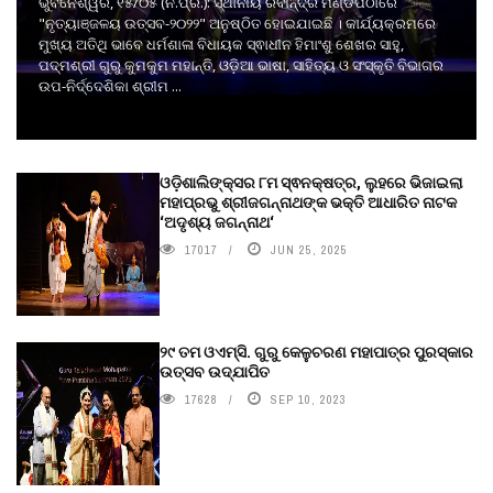
ଭୁବନେଶ୍ୱର, ୧୫/୦୫ (ନି.ପ୍ର.): ସ୍ଥାନୀୟ ରବୀନ୍ଦ୍ର ମଣ୍ଡପଠାରେ
"ନୃତ୍ୟାଞ୍ଜଳୟ ଉତ୍ସବ-୨୦୨୨" ଅନୁଷ୍ଠିତ ହୋଇଯାଇଛି । କାର୍ଯ୍ୟକ୍ରମରେ
ମୁଖ୍ୟ ଅତିଥି ଭାବେ ଧର୍ମଶାଳା ବିଧାୟକ ସ୍ଵାଧୀନ ହିମାଂଶୁ ଶେଖର ସାହୁ,
ପଦ୍ମଶ୍ରୀ ଗୁରୁ କୁମକୁମ ମହାନ୍ତି, ଓଡ଼ିଆ ଭାଷା, ସାହିତ୍ୟ ଓ ସଂସ୍କୃତି ବିଭାଗର
ଉପ-ନିର୍ଦ୍ଦେଶିକା ଶ୍ରୀମ ...
ଓଡ଼ିଶାଲିଙ୍କ୍ସର ୮ମ ସ୍ଵନକ୍ଷତ୍ର, ଲୁହରେ ଭିଜାଇଲା
ମହାପ୍ରଭୁ ଶ୍ରୀଜଗନ୍ନାଥଙ୍କ ଭକ୍ତି ଆଧାରିତ ନାଟକ
‘ଅଦୃଶ୍ୟ ଜଗନ୍ନାଥ‘
17017
JUN 25, 2025
୨୯ ତମ ଓଏମ୍‌ସି. ଗୁରୁ କେଳୁଚରଣ ମହାପାତ୍ର ପୁରସ୍କାର
ଉତ୍ସବ ଉଦ୍‍ଯାପିତ
17628
SEP 10, 2023