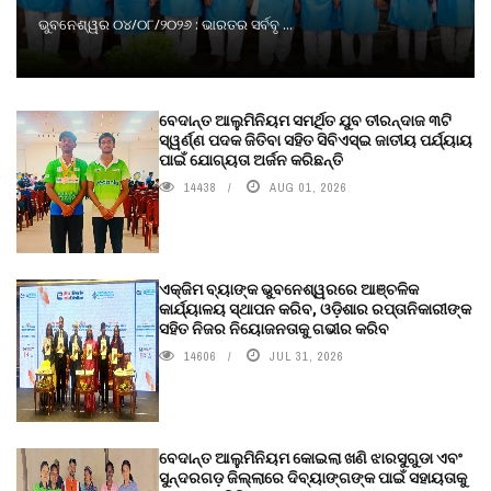
ଭୁବନେଶ୍ୱର ୦୪/୦୮/୨୦୨୬ : ଭାରତର ସର୍ବବୃ ...
ବେଦାନ୍ତ ଆଲୁମିନିୟମ ସମର୍ଥିତ ଯୁବ ତୀରନ୍ଦାଜ ୩ଟି
ସ୍ୱର୍ଣ୍ଣ ପଦକ ଜିତିବା ସହିତ ସିବିଏସ୍ଇ ଜାତୀୟ ପର୍ଯ୍ୟାୟ
ପାଇଁ ଯୋଗ୍ୟତା ଅର୍ଜନ କରିଛନ୍ତି
14438
AUG 01, 2026
ଏକ୍ଜିମ ବ୍ୟାଙ୍କ ଭୁବନେଶ୍ୱରରେ ଆଞ୍ଚଳିକ
କାର୍ଯ୍ୟାଳୟ ସ୍ଥାପନ କରିବ, ଓଡ଼ିଶାର ରପ୍ତାନିକାରୀଙ୍କ
ସହିତ ନିଜର ନିୟୋଜନତାକୁ ଗଭୀର କରିବ
14606
JUL 31, 2026
ବେଦାନ୍ତ ଆଲୁମିନିୟମ କୋଇଲା ଖଣି ଝାରସୁଗୁଡା ଏବଂ
ସୁନ୍ଦରଗଡ଼ ଜିଲ୍ଲାରେ ଦିବ୍ୟାଙ୍ଗଙ୍କ ପାଇଁ ସହାୟତାକୁ