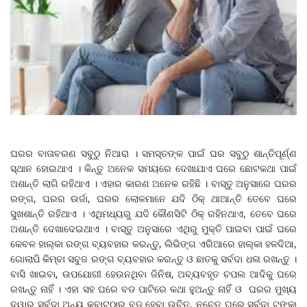
ଘରର ବାତାବରଣ ସବୁଠୁ ନିଆରା । ସମସ୍ତଙ୍କ ପାଇଁ ଘର ସବୁଠୁ ଶାନ୍ତିପୂର୍ଣ୍ଣ
ସ୍ଥାନ ହୋଇଥାଏ । କିନ୍ତୁ ଅନେକ ସମୟରେ ଦେଖାଯାଏ ଘରେ ଛୋଟକଥା ପାଇଁ
ଅଶାନ୍ତି ଲାଗି ରହିଥାଏ । ଏହାର କାରଣ ଅନେକ ରହିଛି । ବାସ୍ତୁ ଅନୁସାରେ ଘରର
ରଙ୍ଗ, ଘରର ଉର୍ଜା, ଘରର ଲୋକମାନେ ଯଦି ଠିକ୍ ଥାଆନ୍ତି ତେବେ ଘରେ
ସୁଖଶାନ୍ତି ରହିଥାଏ । ଏଥିମଧ୍ୟରୁ ଯଦି କୌଣସିଟି ଠିକ୍ ରହିନଥାଏ, ତେବେ ଘରେ
ଅଶାନ୍ତି ଦେଖାଦେଇଥାଏ । ବାସ୍ତୁ ଅନୁସାରେ ଏଥିରୁ ମୁକ୍ତି ପାଇବା ପାଇଁ ଘରେ
କେବଳ ହାଲ୍କା ରଙ୍ଗ ବ୍ୟବହାର କରନ୍ତୁ, ଲିଭିଙ୍ଗ ଏରିଆରେ ହାଲ୍କା ହଳଦିଆ,
ଗୋଲାପି କିମ୍ବା ସବୁଜ ରଙ୍ଗ ବ୍ୟବହାର କରନ୍ତୁ ଓ ଛାତକୁ ସର୍ବଦା ଧଳା ରଖନ୍ତୁ ।
ବାସି ଖାଇବା, ଉପଯୋଗୀ ହେଉନଥିବା ଜିନିଷ, ଅବ୍ୟବହୃତ ଚପଲ ଆଦିକୁ ଘରେ
ରଖନ୍ତୁ ନାହିଁ । ଏହା ସହ ଘରେ ବଡ ପାଟିରେ କଥା ହୁଅନ୍ତୁ ନାହିଁ ଓ ଘରର ମୁଖ୍ୟ
ଦ୍ୱାର ସର୍ବଦା ଅନ୍ୟ କବାଟଠାରୁ ବଡ ହେବା ଉଚିତ୍, ନଚେତ୍ ଘରେ ସର୍ବଦା ଟଙ୍କା