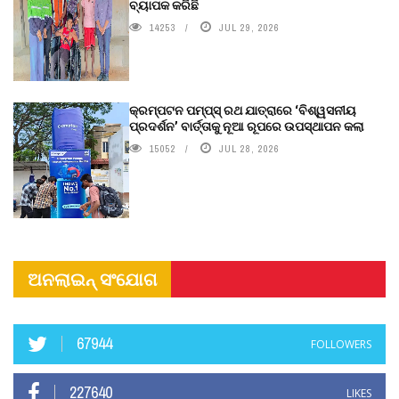
ବ୍ୟାପକ କରିଛି
14253
JUL 29, 2026
କ୍ରମ୍ପଟନ ପମ୍ପ୍‌ସ୍‌ ରଥ ଯାତ୍ରାରେ ‘ବିଶ୍ୱସନୀୟ
ପ୍ରଦର୍ଶନ’ ବାର୍ତ୍ତାକୁ ନୂଆ ରୂପରେ ଉପସ୍ଥାପନ କଲା
15052
JUL 28, 2026
ଅନଲାଇନ୍ ସଂଯୋଗ
67944
FOLLOWERS
227640
LIKES