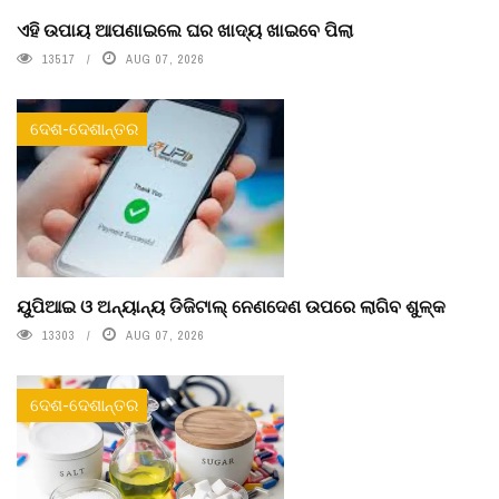
ଏହି ଉପାୟ ଆପଣାଇଲେ ଘର ଖାଦ୍ୟ ଖାଇବେ ପିଲା
13517
AUG 07, 2026
ଦେଶ-ଦେଶାନ୍ତର
ୟୁପିଆଇ ଓ ଅନ୍ୟାନ୍ୟ ଡିଜିଟାଲ୍ ନେଣଦେଣ ଉପରେ ଲାଗିବ ଶୁଳ୍କ
13303
AUG 07, 2026
ଦେଶ-ଦେଶାନ୍ତର