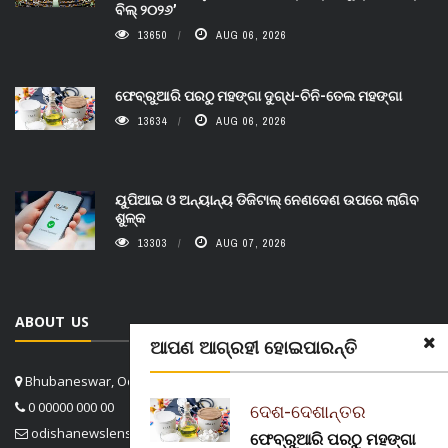
ବିଲ୍ ୨୦୨୬’
13650
AUG 06, 2026
ଫେବ୍ରୁଆରି ପରଠୁ ମହଙ୍ଗା ଦୁଗ୍ଧ-ଚିନି-ତେଲ ମହଙ୍ଗା
13634
AUG 06, 2026
ୟୁପିଆଇ ଓ ଅନ୍ୟାନ୍ୟ ଡିଜିଟାଲ୍ ନେଣଦେଣ ଉପରେ ଲାଗିବ
ଶୁଳ୍କ
13303
AUG 07, 2026
ABOUT US
ଆପଣ ଆଗ୍ରହୀ ହୋଇପାରନ୍ତି
Bhubaneswar, Odisha, India
0 00000 000 00
ଦେଶ-ଦେଶାନ୍ତର
odishanewslens@gmail.com
ଫେବ୍ରୁଆରି ପରଠୁ ମହଙ୍ଗା