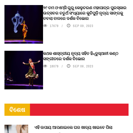
୨୯ ତମ ଓଏମ୍‌ସି ଗୁରୁ କେଳୁଚରଣ ମହାପାତ୍ର ପୁରସ୍କାର
ଉତ୍ସବର ଚତୁର୍ଥ ସଂଧ୍ୟାରେ କୁଚିପୁଡ଼ି ନୃତ୍ୟ ସାଙ୍ଗକୁ
ତବଲା ବାଦରେ ଦର୍ଶକ ବିଭୋର
17679
SEP 09, 2023
କଥକ ଶାସ୍ତ୍ରୀୟ ନୃତ୍ୟ ସହିତ ହିନ୍ଦୁସ୍ଥାନୀ କଣ୍ଠ
ସଙ୍ଗୀତରେ ଦର୍ଶକ ବିଭୋର
18079
SEP 06, 2023
ବିଶେଷ
ଏହି ଉପାୟ ଆପଣାଇଲେ ଘର ଖାଦ୍ୟ ଖାଇବେ ପିଲା