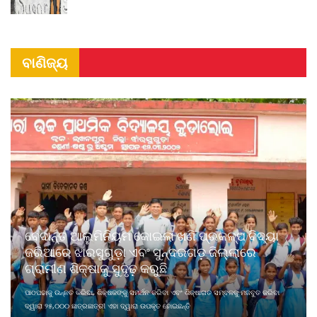
ବାଣିଜ୍ୟ
ବେଦାନ୍ତ ଆଲୁମିନିୟମ କୋଇଲା ଖଣି ପ୍ରକଳ୍ପ ବିଦ୍ୟା
ଜରିଆରେ ଝାରସୁଗୁଡ଼ା ଏବଂ ସୁନ୍ଦରଗଡ଼ ଜିଲ୍ଲାରେ
ଗ୍ରାମୀଣ ଶିକ୍ଷାକୁ ସୁଦୃଢ଼ କରୁଛି
ପାଠପଢାକୁ ଉନ୍ନତ କରିବା, ଶିକ୍ଷକଙ୍କୁ ସମର୍ଥନ କରିବା ଏବଂ ଶିକ୍ଷାଗତ ସମ୍ବଳକୁ ମଜବୁତ କରିବା
ଦ୍ୱାରା ୨୫,୦୦୦ ଛାତ୍ରଛାତ୍ରୀ ଏହା ଦ୍ୱାରା ଉପକୃତ ହୋଇଛନ୍ତି