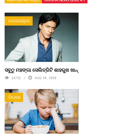
ମନୋରଞ୍ଜନ
ସବୁଠୁ ମହଙ୍ଗା ସେଲିବ୍ରିଟି ଶାହରୁଖ ଖାନ୍
14732
AUG 06, 2026
ବିଶେଷ