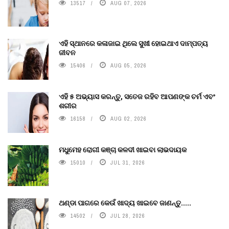
13517
AUG 07, 2026
ଏହି ସ୍ଥାନରେ କଳାଜାଇ ଥିଲେ ସୁଖୀ ହୋଇଥାଏ ଦାମ୍ପତ୍ୟ
ଜୀବନ
15406
AUG 05, 2026
ଏହି ୫ ଅଭ୍ୟାସ କରନ୍ତୁ, ସତେଜ ରହିବ ଆପଣଙ୍କ ଚର୍ମ ଏବଂ
ଶରୀର
16158
AUG 02, 2026
ମଧୁମେହ ରୋଗୀ କଞ୍ଚା କଳଦୀ ଖାଇବା ଲାଭଦାୟକ
15010
JUL 31, 2026
ଥଣ୍ଡା ପାଗରେ କେଉଁ ଖାଦ୍ୟ ଖାଇବେ ଜାଣନ୍ତୁ.....
14502
JUL 28, 2026