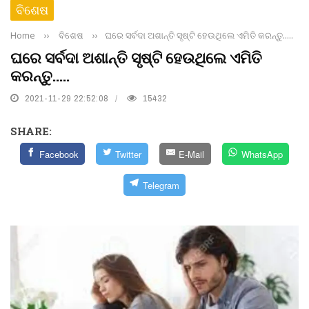
ବିଶେଷ
Home
››
ବିଶେଷ
››
ଘରେ ସର୍ବଦା ଅଶାନ୍ତି ସୃଷ୍ଟି ହେଉଥିଲେ ଏମିତି କରନ୍ତୁ.....
ଘରେ ସର୍ବଦା ଅଶାନ୍ତି ସୃଷ୍ଟି ହେଉଥିଲେ ଏମିତି
କରନ୍ତୁ.....
2021-11-29 22:52:08
15432
SHARE:
Facebook
Twitter
E-Mail
WhatsApp
Telegram