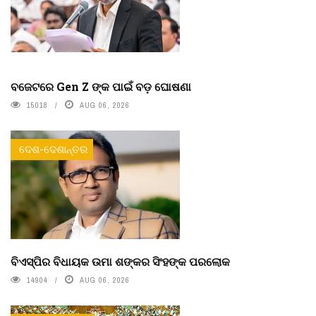
ବଜେଟରେ Gen Z ଙ୍କ ପାଇଁ ବଡ଼ ଘୋଷଣା
15018
AUG 06, 2026
ଦେଶ-ଦେଶାନ୍ତର
ବିଏସ୍‌ପିର ବିଧାୟକ ଉମା ଶଙ୍କର ସିଂହଙ୍କ ପରଲୋକ
14904
AUG 06, 2026