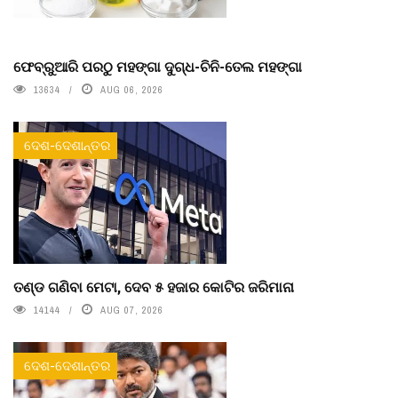
ଫେବ୍ରୁଆରି ପରଠୁ ମହଙ୍ଗା ଦୁଗ୍ଧ-ଚିନି-ତେଲ ମହଙ୍ଗା
13634
AUG 06, 2026
ଦେଶ-ଦେଶାନ୍ତର
ତଣ୍ଡ ଗଣିବା ମେଟା, ଦେବ ୫ ହଜାର କୋଟିର ଜରିମାନା
14144
AUG 07, 2026
ଦେଶ-ଦେଶାନ୍ତର