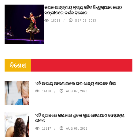
କଥକ ଶାସ୍ତ୍ରୀୟ ନୃତ୍ୟ ସହିତ ହିନ୍ଦୁସ୍ଥାନୀ କଣ୍ଠ
ସଙ୍ଗୀତରେ ଦର୍ଶକ ବିଭୋର
18082
SEP 06, 2023
ବିଶେଷ
ଏହି ଉପାୟ ଆପଣାଇଲେ ଘର ଖାଦ୍ୟ ଖାଇବେ ପିଲା
14160
AUG 07, 2026
ଏହି ସ୍ଥାନରେ କଳାଜାଇ ଥିଲେ ସୁଖୀ ହୋଇଥାଏ ଦାମ୍ପତ୍ୟ
ଜୀବନ
15817
AUG 05, 2026