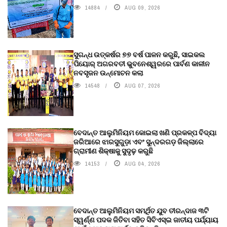
14884
AUG 09, 2026
ସୁଗନ୍ଧ ଉତ୍କର୍ଷର ୭୭ ବର୍ଷ ପାଳନ କରୁଛି, ସାଇକଲ
ପିୟୋର୍‌ ଅଗରବତୀ ଭୁବନେଶ୍ୱରରେ ପାର୍ବଣ କାଳୀନ
ନବସୃଜନ ଉନ୍ମୋଚନ କଲା
14548
AUG 07, 2026
ବେଦାନ୍ତ ଆଲୁମିନିୟମ କୋଇଲା ଖଣି ପ୍ରକଳ୍ପ ବିଦ୍ୟା
ଜରିଆରେ ଝାରସୁଗୁଡ଼ା ଏବଂ ସୁନ୍ଦରଗଡ଼ ଜିଲ୍ଲାରେ
ଗ୍ରାମୀଣ ଶିକ୍ଷାକୁ ସୁଦୃଢ଼ କରୁଛି
14153
AUG 04, 2026
ବେଦାନ୍ତ ଆଲୁମିନିୟମ ସମର୍ଥିତ ଯୁବ ତୀରନ୍ଦାଜ ୩ଟି
ସ୍ୱର୍ଣ୍ଣ ପଦକ ଜିତିବା ସହିତ ସିବିଏସ୍ଇ ଜାତୀୟ ପର୍ଯ୍ୟାୟ