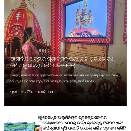
ଆଶୀର୍ବାଦ ଅଟ୍ଟାର ଗୁଣାତ୍ମକ ପରମ୍ପରା ପୁରୀରେ ରଥ
ନିର୍ମାଣକୁ ଜୀବନ୍ତ କରି ଗଢିତୋଳିଲା
ଐତିହ୍ୟ, କାରିଗରୀ ଓ ପ୍ରଯୁକ୍ତି ଜରିଆରେ ଋଥ ନିର୍ମାଣର ଚିରନ୍ତନ ପରମ୍ପରାକୁ ଅନୁଭବ ଓ ପାଳନ
କରିବାକୁ ତଲ୍ଲିନକାରୀ ଅନୁଭୂତି ୧୩,୭୫୦ରୁ ଅଧିକ ଭକ୍ତଙ୍କୁ ସମର୍ଥ କରାଇଲା
ପୁରୀ : ଆଇଟିସିର ଆଶୀର୍ବାଦ ଅ ...
ବେଦାନ୍ତ ଆଲୁମିନିୟର ପ୍ରକଳ୍ପ ସଙ୍ଗମ
କଳାହାଣ୍ଡିରେ ୪୦୦ରୁ ଉର୍ଦ୍ଧ କୃଷକଙ୍କୁ ନିରାପଦ ଏବଂ
ଦୀର୍ଘସ୍ଥାୟୀ କୃଷି ପଦ୍ଧତି ଉପରେ ତାଲିମ ପ୍ରଦାନ କରିଛି