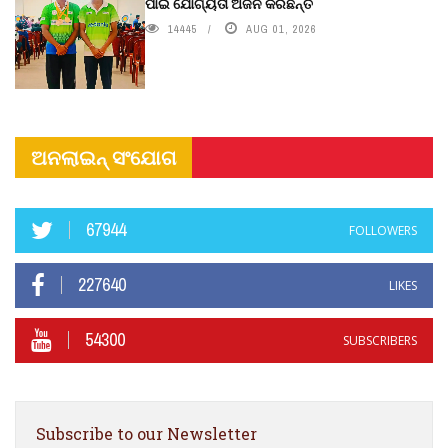
ପାଇଁ ଯୋଗ୍ୟତା ଅର୍ଜନ କରିଛନ୍ତି
14445
AUG 01, 2026
ଅନଲାଇନ୍ ସଂଯୋଗ
67944
FOLLOWERS
227640
LIKES
54300
SUBSCRIBERS
Subscribe to our Newsletter