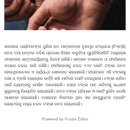
କଲକାତା: ପଶ୍ଚିମବଙ୍ଗ ପୁଲିସ ଗତ ମଙ୍ଗଳବାର ତୃଣମୂଳ କଂଗ୍ରେସ (ଟିଏମ୍‌ସି)
ନେତା ତଥା ଉତ୍ତର ଚବିଶ ପ୍ରଗଣା ଜିଲାର ବାଦୁରିଆ ମ୍ୟୁନିସିପାଲିଟି ଅଧ୍ୟକ୍ଷ
ଦୀପଙ୍କର ଭଟ୍ଟାଚାର୍ଯ୍ୟଙ୍କୁ ଗିରଫ କରିଛି। ତାଙ୍କର ବାସଭବନ ଓ ଫାର୍ମହାଉସ
ଉପରେ ଚଢଉ ଜାରି ରହିଛି। ଫାର୍ମହାଉସରୁ ନଗଦ ୨.୨୪ କୋଟି ଟଙ୍କା ଜବତ
ହୋଇଥିବାବେଳେ ଏ ପର୍ଯ୍ୟନ୍ତ ଖୋଳତାଡ କରାଯାଉଛି। ଦୀପଙ୍କର ଏହି ଟଙ୍କାକୁ
ଅଖା ଓ ଟ୍ରଲି ବ୍ୟାଗ୍‌ରେ ଭର୍ତ୍ତି କରି ମାଟିରେ ପୋତି ଦେଇଥିଲେ। ଟଙ୍କା ଗଣିବା
ପାଇଁ ବ୍ୟାଙ୍କରୁ ମେସିନ ଅଣାଯାଇଛି। ପୋତା ଟଙ୍କା ଠାବ କରିବାକୁ ସନ୍ଧାନୀ
କୁକୁରଙ୍କୁ ନିୟୋଜିତ କରାଯାଇଛି। ଜବତ ଟଙ୍କା ପରିମାଣ ୩ କୋଟି ଛୁଇଁବ ବୋଲି
ଆଶଙ୍କା କରାଯାଉଛି। ବାସଭବନ ନିକଟରେ ଥିବା ଏକ କମ୍ପ୍ୟୁଟର ଟ୍ରେନିଂ
ସେଣ୍ଟରରୁ ମଧ୍ୟ ନଗଦ ଟଙ୍କା ଜବତ କରାଯାଇଛି।
Powered by
Froala Editor