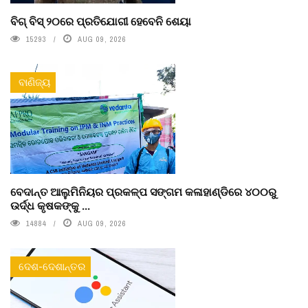
ବିଗ୍ ବିସ୍ ୨୦ରେ ପ୍ରତିଯୋଗୀ ହେବେନି ଶେୟା
15293
AUG 09, 2026
ବାଣିଜ୍ୟ
ବେଦାନ୍ତ ଆଲୁମିନିୟର ପ୍ରକଳ୍ପ ସଙ୍ଗମ କଳାହାଣ୍ଡିରେ ୪୦୦ରୁ
ଉର୍ଦ୍ଧ କୃଷକଙ୍କୁ ...
14884
AUG 09, 2026
ଦେଶ-ଦେଶାନ୍ତର