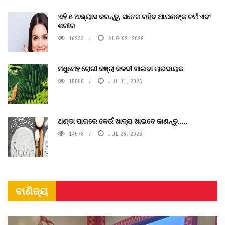
ଏହି ୫ ଅଭ୍ୟାସ କରନ୍ତୁ, ସତେଜ ରହିବ ଆପଣଙ୍କ ଚର୍ମ ଏବଂ
ଶରୀର
16233
AUG 02, 2026
ମଧୁମେହ ରୋଗୀ କଞ୍ଚା କଳଦୀ ଖାଇବା ଲାଭଦାୟକ
15086
JUL 31, 2026
ଥଣ୍ଡା ପାଗରେ କେଉଁ ଖାଦ୍ୟ ଖାଇବେ ଜାଣନ୍ତୁ.....
14578
JUL 28, 2026
ବାଣିଜ୍ୟ