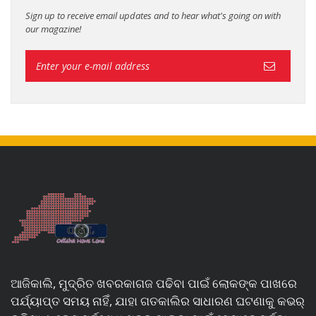
Sign up to receive email updates and to hear what's going on with
our magazine!
ଆଜିକାଲି, ମୁଦ୍ରିତ ଖବରକାଗଜ ପଢିବା ପାଇଁ ଲୋକଙ୍କ ପାଖରେ
ପର୍ଯ୍ୟାପ୍ତ ସମୟ ନାହିଁ, ଯାହା ଗତକାଲିର ସାଧାରଣ ଘଟଣାକୁ କଭର୍