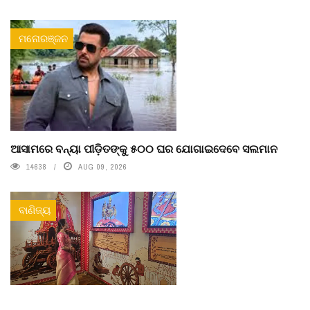
ମନୋରଞ୍ଜନ
ଆସାମରେ ବନ୍ୟା ପୀଡ଼ିତଙ୍କୁ ୫୦୦ ଘର ଯୋଗାଇଦେବେ ସଲମାନ
14638
AUG 09, 2026
ବାଣିଜ୍ୟ