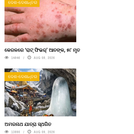
ଦେଶ-ଦେଶାନ୍ତର
କେରଳରେ ‘ରାଟ୍ ଫିଭର୍’ ଆତଙ୍କ, ୫୮ ମୃତ
14946
AUG 08, 2026
ଦେଶ-ଦେଶାନ୍ତର
ଅମରନାଥ ଯାତ୍ରା ସ୍ଥଗିତ
13890
AUG 09, 2026