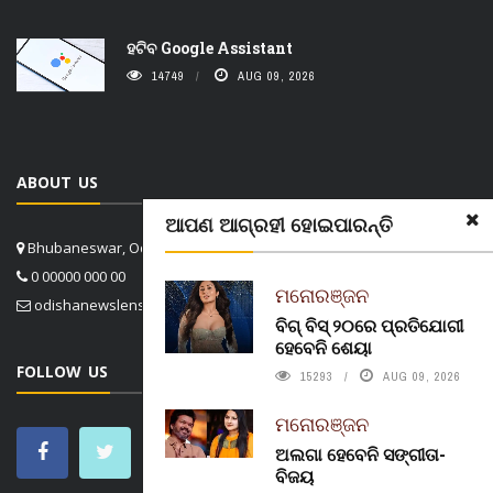
ହଟିବ Google Assistant
14749
AUG 09, 2026
ABOUT US
ଆପଣ ଆଗ୍ରହୀ ହୋଇପାରନ୍ତି
Bhubaneswar, Odisha, India
0 00000 000 00
ମନୋରଞ୍ଜନ
odishanewslens@gmail.com
ବିଗ୍ ବିସ୍ ୨୦ରେ ପ୍ରତିଯୋଗୀ
ହେବେନି ଶେୟା
FOLLOW US
15293
AUG 09, 2026
ମନୋରଞ୍ଜନ
ଅଲଗା ହେବେନି ସଙ୍ଗୀତା-
ବିଜୟ