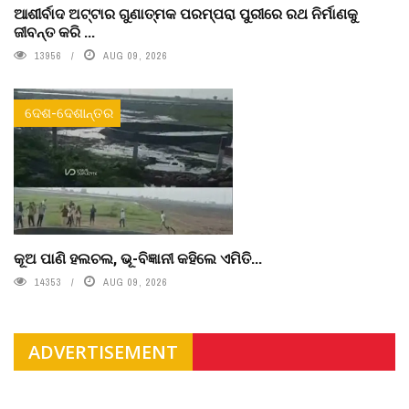
ଆଶୀର୍ବାଦ ଅଟ୍ଟାର ଗୁଣାତ୍ମକ ପରମ୍ପରା ପୁରୀରେ ରଥ ନିର୍ମାଣକୁ
ଜୀବନ୍ତ କରି ...
13956
AUG 09, 2026
ଦେଶ-ଦେଶାନ୍ତର
କୂଅ ପାଣି ହଲଚଲ, ଭୂ-ବିଜ୍ଞାନୀ କହିଲେ ଏମିତି...
14353
AUG 09, 2026
ADVERTISEMENT