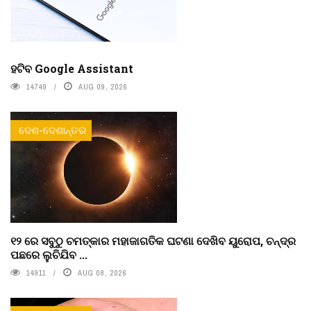
ହଟିବ Google Assistant
14749
AUG 09, 2026
ଦେଶ-ଦେଶାନ୍ତର
୧୨ ରେ ସବୁଠୁ ଚମତ୍କାର ମହାଜାଗତିକ ଘଟଣା ଦେଖିବ ୟୁରୋପ, ଚନ୍ଦ୍ର
ପଛରେ ଲୁଚିଯିବ ...
14911
AUG 08, 2026