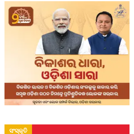
ସଂସ୍କୃତି