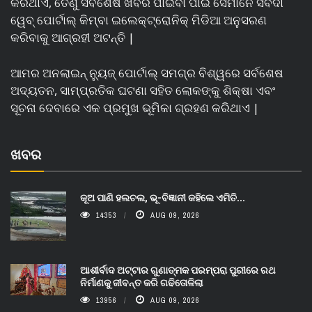
କରିଥାଏ, ତେଣୁ ସର୍ବଶେଷ ଖବର ପାଇବା ପାଇଁ ସେମାନେ ସର୍ବଦା
ୱେବ୍ ପୋର୍ଟାଲ୍ କିମ୍ବା ଇଲେକ୍ଟ୍ରୋନିକ୍ ମିଡିଆ ଅନୁସରଣ
କରିବାକୁ ଆଗ୍ରହୀ ଅଟନ୍ତି |
ଆମର ଅନଲାଇନ୍ ନ୍ୟୁଜ୍ ପୋର୍ଟାଲ୍ ସମଗ୍ର ବିଶ୍ୱରେ ସର୍ବଶେଷ
ଅଦ୍ୟତନ, ସାମ୍ପ୍ରତିକ ଘଟଣା ସହିତ ଲୋକଙ୍କୁ ଶିକ୍ଷା ଏବଂ
ସୂଚନା ଦେବାରେ ଏକ ପ୍ରମୁଖ ଭୂମିକା ଗ୍ରହଣ କରିଥାଏ |
ଖବର
କୂଅ ପାଣି ହଲଚଲ, ଭୂ-ବିଜ୍ଞାନୀ କହିଲେ ଏମିତି...
14353
AUG 09, 2026
ଆଶୀର୍ବାଦ ଅଟ୍ଟାର ଗୁଣାତ୍ମକ ପରମ୍ପରା ପୁରୀରେ ରଥ
ନିର୍ମାଣକୁ ଜୀବନ୍ତ କରି ଗଢିତୋଳିଲା
13956
AUG 09, 2026