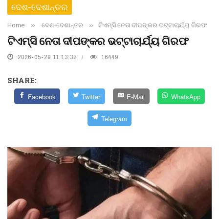
ଦେଶ-ଦେଶାନ୍ତର
Home
››
ଦେଶ-ଦେଶାନ୍ତର
››
ଟିଏମ୍‌ସି ନେତା ଦୀପଙ୍କର ଭଟ୍ଟାଚାର୍ଯ୍ୟ ଗିରଫ
ଟିଏମ୍‌ସି ନେତା ଦୀପଙ୍କର ଭଟ୍ଟାଚାର୍ଯ୍ୟ ଗିରଫ
2026-05-29 11:13:32
16449
SHARE:
Facebook
Twitter
E-Mail
WhatsApp
Telegram