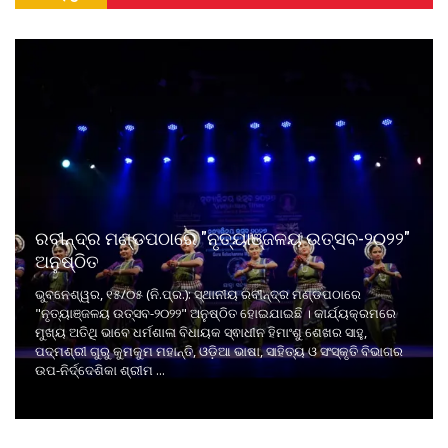
ରବୀନ୍ଦ୍ର ମଣ୍ଡପଠାରେ "ନୃତ୍ୟାଞ୍ଜଳୟ ଉତ୍ସବ-୨୦୨୨"
ଅନୁଷ୍ଠିତ
ଭୁବନେଶ୍ୱର, ୧୫/୦୫ (ନି.ପ୍ର.): ସ୍ଥାନୀୟ ରବୀନ୍ଦ୍ର ମଣ୍ଡପଠାରେ
"ନୃତ୍ୟାଞ୍ଜଳୟ ଉତ୍ସବ-୨୦୨୨" ଅନୁଷ୍ଠିତ ହୋଇଯାଇଛି । କାର୍ଯ୍ୟକ୍ରମରେ
ମୁଖ୍ୟ ଅତିଥି ଭାବେ ଧର୍ମଶାଳା ବିଧାୟକ ସ୍ଵାଧୀନ ହିମାଂଶୁ ଶେଖର ସାହୁ,
ପଦ୍ମଶ୍ରୀ ଗୁରୁ କୁମକୁମ ମହାନ୍ତି, ଓଡ଼ିଆ ଭାଷା, ସାହିତ୍ୟ ଓ ସଂସ୍କୃତି ବିଭାଗର
ଉପ-ନିର୍ଦ୍ଦେଶିକା ଶ୍ରୀମ ...