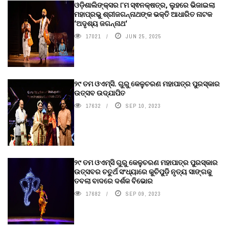
ଓଡ଼ିଶାଲିଙ୍କ୍ସର ୮ମ ସ୍ଵନକ୍ଷତ୍ର, ଲୁହରେ ଭିଜାଇଲା
ମହାପ୍ରଭୁ ଶ୍ରୀଜଗନ୍ନାଥଙ୍କ ଭକ୍ତି ଆଧାରିତ ନାଟକ
‘ଅଦୃଶ୍ୟ ଜଗନ୍ନାଥ‘
17021
JUN 25, 2025
୨୯ ତମ ଓଏମ୍‌ସି. ଗୁରୁ କେଳୁଚରଣ ମହାପାତ୍ର ପୁରସ୍କାର
ଉତ୍ସବ ଉଦ୍‍ଯାପିତ
17632
SEP 10, 2023
୨୯ ତମ ଓଏମ୍‌ସି ଗୁରୁ କେଳୁଚରଣ ମହାପାତ୍ର ପୁରସ୍କାର
ଉତ୍ସବର ଚତୁର୍ଥ ସଂଧ୍ୟାରେ କୁଚିପୁଡ଼ି ନୃତ୍ୟ ସାଙ୍ଗକୁ
ତବଲା ବାଦରେ ଦର୍ଶକ ବିଭୋର
17682
SEP 09, 2023