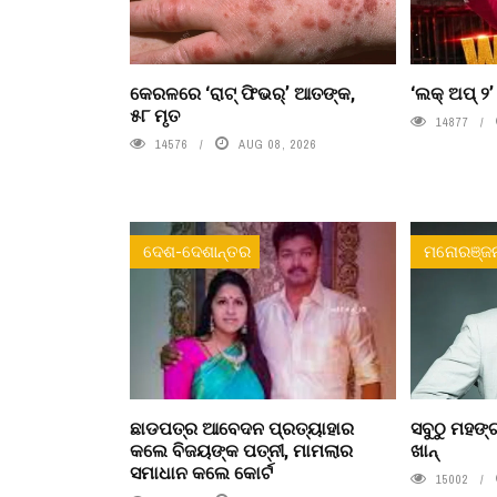
କେରଳରେ ‘ରାଟ୍ ଫିଭର୍’ ଆତଙ୍କ,
‘ଲକ୍ ଅପ୍ ୨
୫୮ ମୃତ
14877
14576
AUG 08, 2026
ଦେଶ-ଦେଶାନ୍ତର
ମନୋରଞ୍ଜ
ଛାଡପତ୍ର ଆବେଦନ ପ୍ରତ୍ୟାହାର
ସବୁଠୁ ମହଙ୍ଗ
କଲେ ବିଜୟଙ୍କ ପତ୍ନୀ, ମାମଲାର
ଖାନ୍
ସମାଧାନ କଲେ କୋର୍ଟ
15002