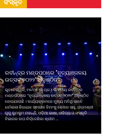
ସଂସ୍କୃତି
ରବୀନ୍ଦ୍ର ମଣ୍ଡପଠାରେ "ନୃତ୍ୟାଞ୍ଜଳୟ
ଉତ୍ସବ-୨୦୨୨" ଅନୁଷ୍ଠିତ
ଭୁବନେଶ୍ୱର, ୧୫/୦୫ (ନି.ପ୍ର.): ସ୍ଥାନୀୟ ରବୀନ୍ଦ୍ର
ମଣ୍ଡପଠାରେ "ନୃତ୍ୟାଞ୍ଜଳୟ ଉତ୍ସବ-୨୦୨୨" ଅନୁଷ୍ଠିତ
ହୋଇଯାଇଛି । କାର୍ଯ୍ୟକ୍ରମରେ ମୁଖ୍ୟ ଅତିଥି ଭାବେ
ଧର୍ମଶାଳା ବିଧାୟକ ସ୍ଵାଧୀନ ହିମାଂଶୁ ଶେଖର ସାହୁ, ପଦ୍ମଶ୍ରୀ
ଗୁରୁ କୁମକୁମ ମହାନ୍ତି, ଓଡ଼ିଆ ଭାଷା, ସାହିତ୍ୟ ଓ ସଂସ୍କୃତି
ବିଭାଗର ଉପ-ନିର୍ଦ୍ଦେଶିକା ଶ୍ରୀମ ...