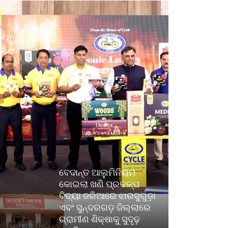
ବେଦାନ୍ତ ଆଲୁମିନିୟମ
କୋଇଲା ଖଣି ପ୍ରକଳ୍ପ
ବିଦ୍ୟା ଜରିଆରେ ଝାରସୁଗୁଡ଼ା
ଏବଂ ସୁନ୍ଦରଗଡ଼ ଜିଲ୍ଲାରେ
ଗ୍ରାମୀଣ ଶିକ୍ଷାକୁ ସୁଦୃଢ଼