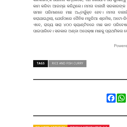
କାମ କରିବା ଆରମ୍ଭ କରିଥିଲେ। ମମତା ବାନାର୍ଜୀ ସରକାରଙ୍କ
ସମାନ ପରିମାଣରେ ମାଛ ଅନ୍ତର୍ଭୁକ୍ତ ହେବ। ମମତା ବାନା
କରାଯାଇଥିଲା, ଯେଉଁଠାରେ ଦୈନିକ ମଜୁରିଆ ଶ୍ରମିକ, ଅଟୋ-ର
ଏବେ, ରାଜ୍ୟ ସାରା ୪୦୦ କ୍ୟାଣ୍ଟିନରେ ମାଛ ଭାତ ପରିବ
ପାଇପାରିବେ। ସରକାର ଅଣ୍ଡା ଅପେକ୍ଷା ମାଛକୁ ପ୍ରାଥମିକତା ଦ
Power
TAGS
RICE AND FISH CURRY
Faceb