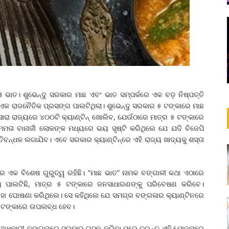
ଭାତ। ଶୁଭେନ୍ଦୁ ସରକାର ମାଛ ଏବଂ ଭାତ ସମ୍ପର୍କରେ ଏକ ବଡ଼ ନିଷ୍ପତ୍ତି
 ଏକ ରାଜନୈତିକ ପ୍ରସଙ୍ଗ ପାଲଟିଥିଲା। ଶୁଭେନ୍ଦୁ ସରକାର ୫ ଟଙ୍କାରେ ମାଛ
ା ରାଜ୍ୟରେ ୪୦୦ଟି କ୍ୟାଣ୍ଟିନ୍ ଖୋଲିବ, ଯେଉଁଠାରେ ମାତ୍ର ୫ ଟଙ୍କାରେ
 ମମତା ବାନାର୍ଜୀ ଲୋକଙ୍କ ମଧ୍ୟରେ ଭୟ ସୃଷ୍ଟି କରିଥିଲେ ଯେ ଯଦି ବିଜେପି
ନ୍ଧକ ଲଗାଯିବ। ଏବେ ସରକାର କ୍ୟାଣ୍ଟିନ୍‌ରେ ଏହି ରାଜ୍ୟ ଖାଦ୍ୟକୁ ଶସ୍ତା
ର ଏକ ବିଶେଷ ଗୁରୁତ୍ୱ ରହିଛି। “ମାଛ ଭାତ” ନାମକ ବଙ୍ଗାଳୀ କଥା ଏଠାରେ
ୟ ପାଲଟିଛି, ମାତ୍ର ୫ ଟଙ୍କାରେ ଜନସାଧାରଣଙ୍କୁ ପରିବେଷଣ କରିବେ।
 ଏହା ଘୋଷଣା କରିଥିଲେ। ସେ କହିଥିଲେ ଯେ ସମଗ୍ର ବଙ୍ଗଳାର କ୍ୟାଣ୍ଟିନରେ
୍ଚ ଟଙ୍କାରେ ଉପଲବ୍ଧ ହେବ।
ୁ ଅଧିକାରୀ ବଙ୍ଗଳାରେ ସରକାର ଗଠନ କରିବା ପରେ ତୁରନ୍ତ ଏହି ଯୋଜନାରେ