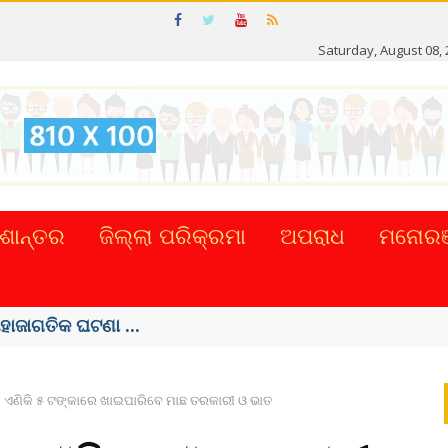
R
Saturday, August 08,
ଶାନ୍ତର
ଜିଲ୍ଲା ପରିକ୍ରମା
ଅପରାଧ
ମନୋରଞ
ତଙ୍କ, ୫୮ ମୃତ
ଏଣିକି ୫ ଟଙ୍କାରେ ଖାଇପାରିବେ ମାଛ ତରକାରୀ ଓ ଭାତ