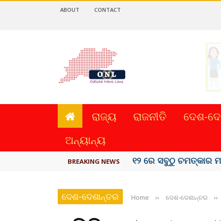
ABOUT
CONTACT
ରାଜ୍ୟ
ରାଜନୀତି
ଦେଶ-ଦେ
ଅନ୍ୟାନ୍ୟ
କେରଳରେ ‘ରାଟ୍ ଫିଭର୍’ ଆ
BREAKING NEWS
ଦେଶ-ଦେଶାନ୍ତର
Home
››
ଦେଶ-ଦେଶାନ୍ତର
››