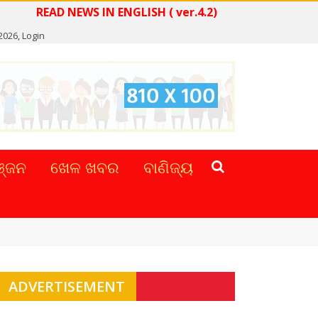
EAD NEWS IN ENGLISH ( ver.4.2)
 2026,
Login
୍ଜନ
ଖେଳ ଖବର
ବାଣିଜ୍ୟ
ADVERTISEMENT