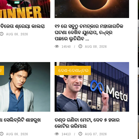
’ ବିଜେତା ଶ୍ରେୟା କାଲରା
୧୨ ରେ ସବୁଠୁ ଚମତ୍କାର ମହାଜାଗତିକ
ଘଟଣା ଦେଖିବ ୟୁରୋପ, ଚନ୍ଦ୍ର
AUG 06, 2026
ପଛରେ ଲୁଚିଯିବ ...
14540
AUG 08, 2026
ନ
ଦେଶ-ଦେଶାନ୍ତର
ା ସେଲିବ୍ରିଟି ଶାହରୁଖ
ତଣ୍ଡ ଗଣିବା ମେଟା, ଦେବ ୫ ହଜାର
କୋଟିର ଜରିମାନା
AUG 06, 2026
14413
AUG 07, 2026