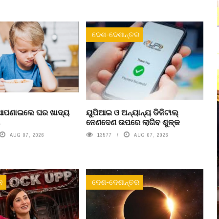
ଦେଶ-ଦେଶାନ୍ତର
 ଆପଣାଇଲେ ଘର ଖାଦ୍ୟ
ୟୁପିଆଇ ଓ ଅନ୍ୟାନ୍ୟ ଡିଜିଟାଲ୍
ା
ନେଣଦେଣ ଉପରେ ଲାଗିବ ଶୁଳ୍କ
AUG 07, 2026
13577
AUG 07, 2026
ନ
ଦେଶ-ଦେଶାନ୍ତର