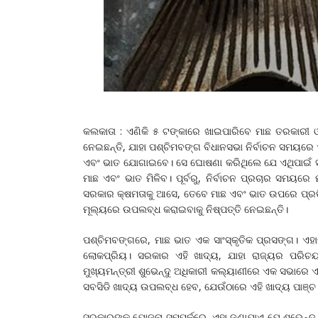
କଲକାତା : ଏଣିକି ୫ ଟଙ୍କାରେ ଖାଇପାରିବେ ମାଛ ତରକାରୀ ଓ 
ନେଇଛନ୍ତି, ଯାହା ପଶ୍ଚିମବଙ୍ଗ ବିଧାନସଭା ନିର୍ବାଚନ ସମୟରେ
ଏବଂ ଭାତ ଯୋଗାଇବେ। ସେ ଘୋଷଣା କରିଥିଲେ ଯେ ଏଥିପାଇଁ ସାର
ମାଛ ଏବଂ ଭାତ ମିଳିବ। ପୂର୍ବରୁ, ନିର୍ବାଚନ ପ୍ରଚାର ସମୟରେ
ସରକାର କ୍ଷମତାକୁ ଆସେ, ତେବେ ମାଛ ଏବଂ ଭାତ ଉପରେ ପ୍ରତିବ
ମୂଲ୍ୟରେ ଉପଲବ୍ଧ କରାଇବାକୁ ନିଷ୍ପତ୍ତି ନେଇଛନ୍ତି।
ପଶ୍ଚିମବଙ୍ଗରେ, ମାଛ ଭାତ ଏକ ସାଂସ୍କୃତିକ ପ୍ରସଙ୍ଗ। ଏହା
ଲୋକପ୍ରିୟ। ସରକାର ଏହି ଖାଦ୍ୟ, ଯାହା ରାଜ୍ୟର ପରିଚ
ମୁଖ୍ୟମନ୍ତ୍ରୀ ଶୁଭେନ୍ଦୁ ଅଧିକାରୀ କଲ୍ୟାଣୀରେ ଏକ ସଭାରେ
ସବସିଡି ଖାଦ୍ୟ ଉପଲବ୍ଧ ହେବ, ଯେଉଁଠାରେ ଏହି ଖାଦ୍ୟ ପାଞ
ସରକାରଙ୍କ ଯୋଜନା ସମ୍ପର୍କରେ, ଏହା ଜଣାଯାଏ ଯେ ଶୁଭେନ୍ଦ