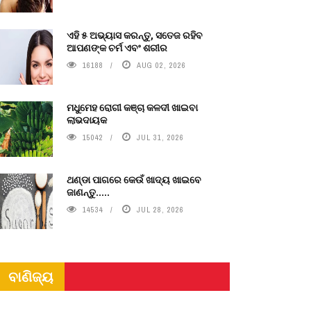
ଏହି ୫ ଅଭ୍ୟାସ କରନ୍ତୁ, ସତେଜ ରହିବ
ଆପଣଙ୍କ ଚର୍ମ ଏବଂ ଶରୀର
16188
AUG 02, 2026
ମଧୁମେହ ରୋଗୀ କଞ୍ଚା କଳଦୀ ଖାଇବା
ଲାଭଦାୟକ
15042
JUL 31, 2026
ଥଣ୍ଡା ପାଗରେ କେଉଁ ଖାଦ୍ୟ ଖାଇବେ
ଜାଣନ୍ତୁ.....
14534
JUL 28, 2026
ବାଣିଜ୍ୟ