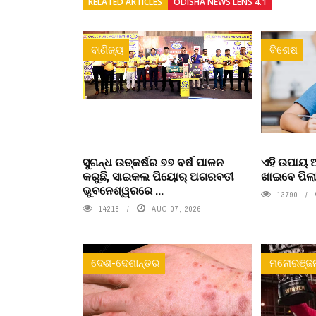
RELATED ARTICLES
ODISHA NEWS LENS 4.1
ବାଣିଜ୍ୟ
ବିଶେଷ
ସୁଗନ୍ଧ ଉତ୍କର୍ଷର ୭୭ ବର୍ଷ ପାଳନ
ଏହି ଉପାୟ
କରୁଛି, ସାଇକଲ ପିୟୋର୍‌ ଅଗରବତୀ
ଖାଇବେ ପିଲ
ଭୁବନେଶ୍ୱରରେ ...
13790
14218
AUG 07, 2026
ଦେଶ-ଦେଶାନ୍ତର
ମନୋରଞ୍ଜ