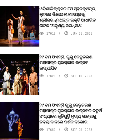
ଓଡ଼ିଶାଲିଙ୍କ୍ସର ୮ମ ସ୍ଵନକ୍ଷତ୍ର,
ଲୁହରେ ଭିଜାଇଲା ମହାପ୍ରଭୁ
ଶ୍ରୀଜଗନ୍ନାଥଙ୍କ ଭକ୍ତି ଆଧାରିତ
ନାଟକ ‘ଅଦୃଶ୍ୟ ଜଗନ୍ନାଥ‘
17018
JUN 25, 2025
୨୯ ତମ ଓଏମ୍‌ସି. ଗୁରୁ କେଳୁଚରଣ
ମହାପାତ୍ର ପୁରସ୍କାର ଉତ୍ସବ
ଉଦ୍‍ଯାପିତ
17629
SEP 10, 2023
୨୯ ତମ ଓଏମ୍‌ସି ଗୁରୁ କେଳୁଚରଣ
ମହାପାତ୍ର ପୁରସ୍କାର ଉତ୍ସବର ଚତୁର୍ଥ
ସଂଧ୍ୟାରେ କୁଚିପୁଡ଼ି ନୃତ୍ୟ ସାଙ୍ଗକୁ
ତବଲା ବାଦରେ ଦର୍ଶକ ବିଭୋର
17680
SEP 09, 2023