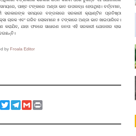
 ସମୟରେ, ପାଞ୍ଚ ଟଙ୍କାରେ ଅଣ୍ଡା ଭାତ ଉପଲବ୍ଧ ହେଉଥିଲା। ବର୍ତ୍ତମାନ,
ର୍ଜୀ ସରକାରଙ୍କ ସମୟରେ ବଙ୍ଗଳାରେ ସରକାରୀ କ୍ୟାଣ୍ଟିନ ପ୍ରତିଷ୍ଠା
ିକ୍ସା ଚାଳକ ଏବଂ ଗରିବ ଲୋକମାନେ ୫ ଟଙ୍କାରେ ଅଣ୍ଡା ଭାତ ଖାଇପାରିବେ।
େଷଣ କରାଯିବ, ଯାହା ଫଳରେ ସାଧାରଣ ଜନତା ଏହି ସରକାରୀ ଯୋଜନାର ଲାଭ
େଇଛନ୍ତି।
ed by
Froala Editor
ook
WhatsApp
Twitter
Telegram
Gmail
Print