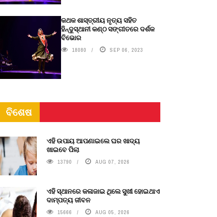
କଥକ ଶାସ୍ତ୍ରୀୟ ନୃତ୍ୟ ସହିତ
ହିନ୍ଦୁସ୍ଥାନୀ କଣ୍ଠ ସଙ୍ଗୀତରେ ଦର୍ଶକ
ବିଭୋର
18080
SEP 06, 2023
ବିଶେଷ
ଏହି ଉପାୟ ଆପଣାଇଲେ ଘର ଖାଦ୍ୟ
ଖାଇବେ ପିଲା
13790
AUG 07, 2026
ଏହି ସ୍ଥାନରେ କଳାଜାଇ ଥିଲେ ସୁଖୀ ହୋଇଥାଏ
ଦାମ୍ପତ୍ୟ ଜୀବନ
15666
AUG 05, 2026