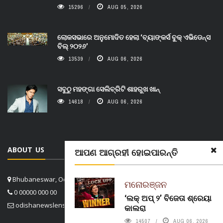
15296
AUG 05, 2026
ଲୋକସଭାରେ ଅନୁମୋଦିତ ହେଲା ‘ବ୍ୟାଙ୍କର୍ସ ବୁକ୍ ଏଭିଡେନ୍ସ
ବିଲ୍ ୨୦୨୬’
13539
AUG 06, 2026
ସବୁଠୁ ମହଙ୍ଗା ସେଲିବ୍ରିଟି ଶାହରୁଖ ଖାନ୍
14618
AUG 06, 2026
ABOUT US
ଆପଣ ଆଗ୍ରହୀ ହୋଇପାରନ୍ତି
Bhubaneswar, Odisha, India
ମନୋରଞ୍ଜନ
0 00000 000 00
‘ଲକ୍ ଅପ୍ ୨’ ବିଜେତା ଶ୍ରେୟା
odishanewslens@gmail.com
କାଲରା
14507
AUG 06, 2026