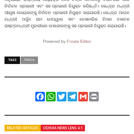
ନିର୍ବାଚନ ପ୍ରଭାରୀ ଏବଂ ସହ-ପ୍ରଭାରୀ ନିଯୁକ୍ତ କରିଛନ୍ତି। କେନ୍ଦ୍ର ମନ୍ତ୍ରୀ
ପୀୟୂଷ ଗୋୟଲଙ୍କୁ ନିର୍ବାଚନ ପ୍ରଭାରୀ ନିଯୁକ୍ତ କରାଯାଇଛି। କେନ୍ଦ୍ର ଆଇନ
ମନ୍ତ୍ରୀ ଅର୍ଜୁନ ରାମ ମେଘୱାଲ ଏବଂ ବେସାମରିକ ବିମାନ ଚଳାଚଳ
ରାଷ୍ଟ୍ରମନ୍ତ୍ରୀ ମୁରଲୀଧର ମୋହୋଲଙ୍କୁ ସହ-ପ୍ରଭାରୀ ନିଯୁକ୍ତ କରାଯାଇଛି।
Powered by
Froala Editor
TAGS
PANDA
Facebook
WhatsApp
Twitter
Telegram
Gmail
Print
RELATED ARTICLES
ODISHA NEWS LENS 4.1