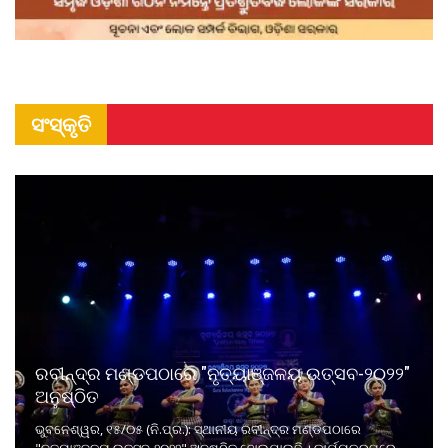
ସଂସ୍କୃତି
ରବୀନ୍ଦ୍ର ମଣ୍ଡପଠାରେ "ନୃତ୍ୟାଞ୍ଜଳୟ ଉତ୍ସବ-୨୦୨୨"
ଅନୁଷ୍ଠିତ
ଭୁବନେଶ୍ୱର, ୧୫/୦୫ (ନି.ପ୍ର.): ସ୍ଥାନୀୟ ରବୀନ୍ଦ୍ର ମଣ୍ଡପଠାରେ