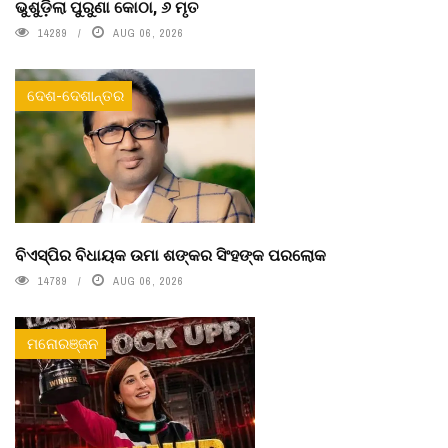
ଭୁଶୁଡ଼ିଲା ପୁରୁଣା କୋଠା, ୬ ମୃତ
14289
AUG 06, 2026
ଦେଶ-ଦେଶାନ୍ତର
ବିଏସ୍‌ପିର ବିଧାୟକ ଉମା ଶଙ୍କର ସିଂହଙ୍କ ପରଲୋକ
14789
AUG 06, 2026
ମନୋରଞ୍ଜନ