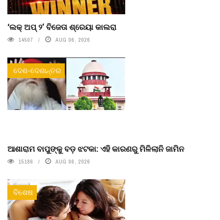
‘ଲକ୍ ଅପ୍ ୨’ ବିଜେତା ଶ୍ରେୟା କାଲରା
14507
AUG 06, 2026
ଦେଶ-ଦେଶାନ୍ତର
ଆଶାରାମ ବାପୁଙ୍କୁ ବଡ଼ ଝଟକା: ଏହି କାରଣରୁ ମିଳିଲାନି ଜାମିନ
15186
AUG 06, 2026
ବିଶେଷ