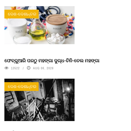
ଦେଶ-ଦେଶାନ୍ତର
ଫେବ୍ରୁଆରି ପରଠୁ ମହଙ୍ଗା ଦୁଗ୍ଧ-ଚିନି-ତେଲ ମହଙ୍ଗା
13522
AUG 06, 2026
ଦେଶ-ଦେଶାନ୍ତର