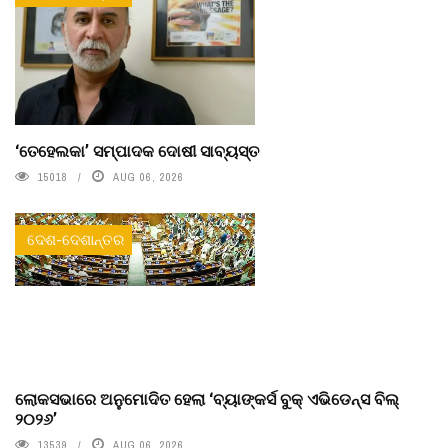
‘ତେହେଲକା’ ସମ୍ପାଦକ ଦୋଷୀ ସାବ୍ୟସ୍ତ
15018
AUG 06, 2026
ଦେଶ-ଦେଶାନ୍ତର
ଲୋକସଭାରେ ଅନୁମୋଦିତ ହେଲା ‘ବ୍ୟାଙ୍କର୍ସ ବୁକ୍ ଏଭିଡେନ୍ସ ବିଲ୍
୨୦୨୬’
13539
AUG 06, 2026