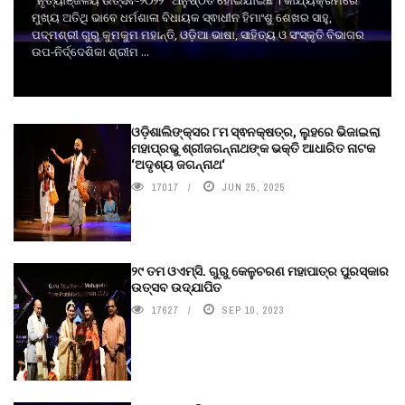
"ନୃତ୍ୟାଞ୍ଜଳୟ ଉତ୍ସବ-୨୦୨୨" ଅନୁଷ୍ଠିତ ହୋଇଯାଇଛି । କାର୍ଯ୍ୟକ୍ରମରେ
ମୁଖ୍ୟ ଅତିଥି ଭାବେ ଧର୍ମଶାଳା ବିଧାୟକ ସ୍ଵାଧୀନ ହିମାଂଶୁ ଶେଖର ସାହୁ,
ପଦ୍ମଶ୍ରୀ ଗୁରୁ କୁମକୁମ ମହାନ୍ତି, ଓଡ଼ିଆ ଭାଷା, ସାହିତ୍ୟ ଓ ସଂସ୍କୃତି ବିଭାଗର
ଉପ-ନିର୍ଦ୍ଦେଶିକା ଶ୍ରୀମ ...
ଓଡ଼ିଶାଲିଙ୍କ୍ସର ୮ମ ସ୍ଵନକ୍ଷତ୍ର, ଲୁହରେ ଭିଜାଇଲା
ମହାପ୍ରଭୁ ଶ୍ରୀଜଗନ୍ନାଥଙ୍କ ଭକ୍ତି ଆଧାରିତ ନାଟକ
‘ଅଦୃଶ୍ୟ ଜଗନ୍ନାଥ‘
17017
JUN 25, 2025
୨୯ ତମ ଓଏମ୍‌ସି. ଗୁରୁ କେଳୁଚରଣ ମହାପାତ୍ର ପୁରସ୍କାର
ଉତ୍ସବ ଉଦ୍‍ଯାପିତ
17627
SEP 10, 2023