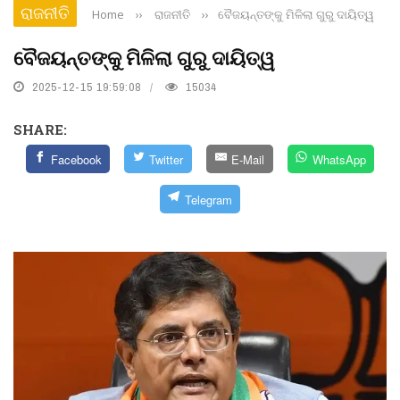
ରାଜନୀତି
Home
››
ରାଜନୀତି
››
ବୈଜୟନ୍ତଙ୍କୁ ମିଳିଲା ଗୁରୁ ଦାୟିତ୍ୱ
ବୈଜୟନ୍ତଙ୍କୁ ମିଳିଲା ଗୁରୁ ଦାୟିତ୍ୱ
2025-12-15 19:59:08
15034
SHARE:
Facebook
Twitter
E-Mail
WhatsApp
Telegram