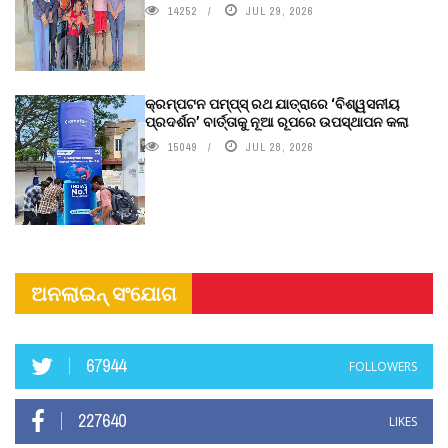
14252
JUL 29, 2026
କ୍ରମ୍ପଟନ ପମ୍ପ୍‌ସ୍‌ ରଥ ଯାତ୍ରାରେ ‘ବିଶ୍ୱସନୀୟ
ପ୍ରଦର୍ଶନ’ ବାର୍ତ୍ତାକୁ ନୂଆ ରୂପରେ ଉପସ୍ଥାପନ କଲା
15049
JUL 28, 2026
ଅନଲାଇନ୍ ସଂଯୋଗ
67944
FOLLOWERS
227640
LIKES