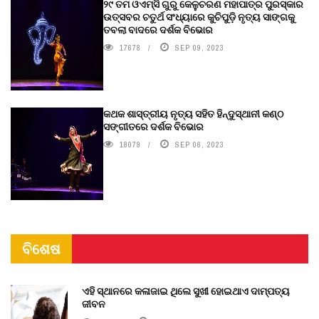
୨୯ ତମ ଓଏମ୍‌ସି ଗୁରୁ କେଳୁଚରଣ ମହାପାତ୍ର ପୁରସ୍କାର
ଉତ୍ସବର ଚତୁର୍ଥ ସଂଧ୍ୟାରେ କୁଚିପୁଡ଼ି ନୃତ୍ୟ ସାଙ୍ଗକୁ
ତବଲା ବାଦରେ ଦର୍ଶକ ବିଭୋର
17678
SEP 09, 2023
କଥକ ଶାସ୍ତ୍ରୀୟ ନୃତ୍ୟ ସହିତ ହିନ୍ଦୁସ୍ଥାନୀ କଣ୍ଠ
ସଙ୍ଗୀତରେ ଦର୍ଶକ ବିଭୋର
18079
SEP 06, 2023
ବିଶେଷ
ଏହି ସ୍ଥାନରେ କଳାଜାଇ ଥିଲେ ସୁଖୀ ହୋଇଥାଏ ଦାମ୍ପତ୍ୟ
ଜୀବନ