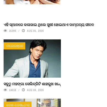
ଏହି ସ୍ଥାନରେ କଳାଜାଇ ଥିଲେ ସୁଖୀ ହୋଇଥାଏ ଦାମ୍ପତ୍ୟ ଜୀବନ
15296
AUG 05, 2026
ମନୋରଞ୍ଜନ
ସବୁଠୁ ମହଙ୍ଗା ସେଲିବ୍ରିଟି ଶାହରୁଖ ଖାନ୍
14618
AUG 06, 2026
ଦେଶ-ଦେଶାନ୍ତର