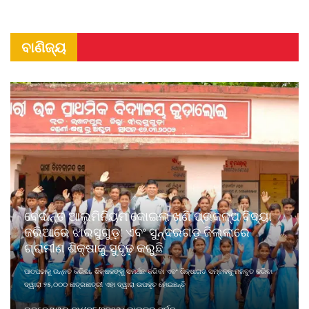
ବାଣିଜ୍ୟ
ବେଦାନ୍ତ ଆଲୁମିନିୟମ କୋଇଲା ଖଣି ପ୍ରକଳ୍ପ ବିଦ୍ୟା
ଜରିଆରେ ଝାରସୁଗୁଡ଼ା ଏବଂ ସୁନ୍ଦରଗଡ଼ ଜିଲ୍ଲାରେ
ଗ୍ରାମୀଣ ଶିକ୍ଷାକୁ ସୁଦୃଢ଼ କରୁଛି
ପାଠପଢାକୁ ଉନ୍ନତ କରିବା, ଶିକ୍ଷକଙ୍କୁ ସମର୍ଥନ କରିବା ଏବଂ ଶିକ୍ଷାଗତ ସମ୍ବଳକୁ ମଜବୁତ କରିବା
ଦ୍ୱାରା ୨୫,୦୦୦ ଛାତ୍ରଛାତ୍ରୀ ଏହା ଦ୍ୱାରା ଉପକୃତ ହୋଇଛନ୍ତି