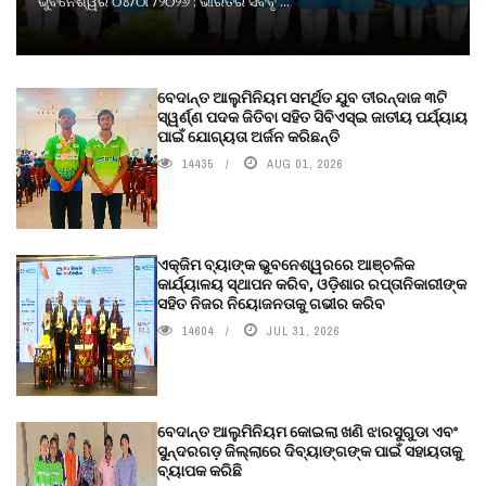
ଭୁବନେଶ୍ୱର ୦୪/୦୮/୨୦୨୬ : ଭାରତର ସର୍ବବୃ ...
ବେଦାନ୍ତ ଆଲୁମିନିୟମ ସମର୍ଥିତ ଯୁବ ତୀରନ୍ଦାଜ ୩ଟି
ସ୍ୱର୍ଣ୍ଣ ପଦକ ଜିତିବା ସହିତ ସିବିଏସ୍ଇ ଜାତୀୟ ପର୍ଯ୍ୟାୟ
ପାଇଁ ଯୋଗ୍ୟତା ଅର୍ଜନ କରିଛନ୍ତି
14435
AUG 01, 2026
ଏକ୍ଜିମ ବ୍ୟାଙ୍କ ଭୁବନେଶ୍ୱରରେ ଆଞ୍ଚଳିକ
କାର୍ଯ୍ୟାଳୟ ସ୍ଥାପନ କରିବ, ଓଡ଼ିଶାର ରପ୍ତାନିକାରୀଙ୍କ
ସହିତ ନିଜର ନିୟୋଜନତାକୁ ଗଭୀର କରିବ
14604
JUL 31, 2026
ବେଦାନ୍ତ ଆଲୁମିନିୟମ କୋଇଲା ଖଣି ଝାରସୁଗୁଡା ଏବଂ
ସୁନ୍ଦରଗଡ଼ ଜିଲ୍ଲାରେ ଦିବ୍ୟାଙ୍ଗଙ୍କ ପାଇଁ ସହାୟତାକୁ
ବ୍ୟାପକ କରିଛି