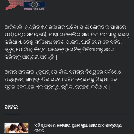
ଆଜିକାଲି, ମୁଦ୍ରିତ ଖବରକାଗଜ ପଢିବା ପାଇଁ ଲୋକଙ୍କ ପାଖରେ
ପର୍ଯ୍ୟାପ୍ତ ସମୟ ନାହିଁ, ଯାହା ଗତକାଲିର ସାଧାରଣ ଘଟଣାକୁ କଭର୍
କରିଥାଏ, ତେଣୁ ସର୍ବଶେଷ ଖବର ପାଇବା ପାଇଁ ସେମାନେ ସର୍ବଦା
ୱେବ୍ ପୋର୍ଟାଲ୍ କିମ୍ବା ଇଲେକ୍ଟ୍ରୋନିକ୍ ମିଡିଆ ଅନୁସରଣ
କରିବାକୁ ଆଗ୍ରହୀ ଅଟନ୍ତି |
ଆମର ଅନଲାଇନ୍ ନ୍ୟୁଜ୍ ପୋର୍ଟାଲ୍ ସମଗ୍ର ବିଶ୍ୱରେ ସର୍ବଶେଷ
ଅଦ୍ୟତନ, ସାମ୍ପ୍ରତିକ ଘଟଣା ସହିତ ଲୋକଙ୍କୁ ଶିକ୍ଷା ଏବଂ
ସୂଚନା ଦେବାରେ ଏକ ପ୍ରମୁଖ ଭୂମିକା ଗ୍ରହଣ କରିଥାଏ |
ଖବର
ଏହି ସ୍ଥାନରେ କଳାଜାଇ ଥିଲେ ସୁଖୀ ହୋଇଥାଏ ଦାମ୍ପତ୍ୟ
ଜୀବନ