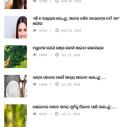
15296
AUG 05, 2026
ଏହି ୫ ଅଭ୍ୟାସ କରନ୍ତୁ, ସତେଜ ରହିବ ଆପଣଙ୍କ ଚର୍ମ ଏବଂ
ଶରୀର
16143
AUG 02, 2026
ମଧୁମେହ ରୋଗୀ କଞ୍ଚା କଳଦୀ ଖାଇବା ଲାଭଦାୟକ
14990
JUL 31, 2026
ଥଣ୍ଡା ପାଗରେ କେଉଁ ଖାଦ୍ୟ ଖାଇବେ ଜାଣନ୍ତୁ.....
14489
JUL 28, 2026
ଶୋଇବାର କେତେ ସମୟ ପୂର୍ବରୁ ପିଇବେ ପାଣି ଜାଣନ୍ତୁ.....
16112
JUL 27, 2026