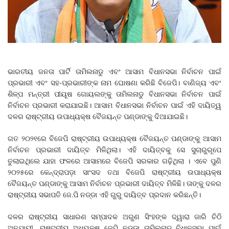
ଭାରତୀୟ ଜନତା ପାର୍ଟି ତାମିଲନାଡୁ ଏବଂ ଆସାମ ବିଧାନସଭା ନିର୍ବାଚନ ପାଇଁ
ପ୍ରଭାରୀ ଏବଂ ସହ-ପ୍ରଭାରୀଙ୍କ ନାମ ଘୋଷଣା କରିଛି ବିଜେପି। ବାଣିଜ୍ୟ ଏବଂ
ଶିଳ୍ପ ମନ୍ତ୍ରୀ ପୀୟୂଷ ଗୋୟଲଙ୍କୁ ତାମିଲନାଡୁ ବିଧାନସଭା ନିର୍ବାଚନ ପାଇଁ
ନିର୍ବାଚନ ପ୍ରଭାରୀ କରାଯାଇଛି। ଆସାମ ବିଧାନସଭା ନିର୍ବାଚନ ପାଇଁ ଏହି ଦାୟିତ୍ୱ
ଦଳର ରାଷ୍ଟ୍ରୀୟ ଉପାଧ୍ୟକ୍ଷ ବୈଜୟନ୍ତ ପଣ୍ଡାଙ୍କୁ ଦିଆଯାଇଛି।
ଗତ ୨୦୨୧ରେ ବିଜେପି ରାଷ୍ଟ୍ରୀୟ ଉପାଧ୍ୟକ୍ଷ ବୈଜୟନ୍ତ ପଣ୍ଡାଙ୍କୁ ଆସାମ
ନିର୍ବାଚନ ପ୍ରଭାରୀ ଦାୟିତ୍ବ ମିଳିଥିଲା। ଏହି ଦାୟିତ୍ବକୁ ସେ ସୁଚାରୁରୂପେ
ତୁଲାଇଥିଲେ ଯାହା ଫଳରେ ଆସାମରେ ବିଜେପି ସରକାର ଗଢ଼ିଥିଲା । ଏବେ ପୁଣି
୨୦୨୫ରେ କେନ୍ଦ୍ରାପଡ଼ା ସାଂସଦ ତଥା ବିଜେପି ରାଷ୍ଟ୍ରୀୟ ଉପାଧ୍ୟକ୍ଷ
ବୈଜୟନ୍ତ ପଣ୍ଡାଙ୍କୁ ଆସାମ ନିର୍ବାଚନ ପ୍ରଭାରୀ ଦାୟିତ୍ବ ମିଳିଛି। ତାଙ୍କୁ ଦଳର
ରାଷ୍ଟ୍ରୀୟ ସଭାପତି ଜେ.ପି ନଡ୍ଡା ଏହି ଗୁରୁ ଦାୟିତ୍ବ ପ୍ରଦାନ କରିଛନ୍ତି।
ଦଳର ରାଷ୍ଟ୍ରୀୟ ସାଧାରଣ ସମ୍ପାଦକ ଅରୁଣ ସିଂହଙ୍କ ଦ୍ୱାରା ଜାରି ଚିଠି
ଅନୁଯାୟୀ, ରାଷ୍ଟ୍ରୀୟ ଅଧ୍ୟକ୍ଷ ଜେପି ନଡ୍ଡା ତାମିଲନାଡୁ ବିଧାନସଭା ପାଇଁ