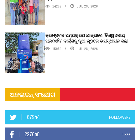
14252
JUL 29, 2026
କ୍ରମ୍ପଟନ ପମ୍ପ୍‌ସ୍‌ ରଥ ଯାତ୍ରାରେ ‘ବିଶ୍ୱସନୀୟ
ପ୍ରଦର୍ଶନ’ ବାର୍ତ୍ତାକୁ ନୂଆ ରୂପରେ ଉପସ୍ଥାପନ କଲା
15051
JUL 28, 2026
ଅନଲାଇନ୍ ସଂଯୋଗ
67944
FOLLOWERS
227640
LIKES