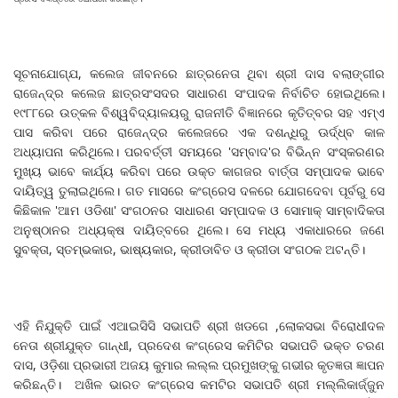
ସୂଚନାଯୋଗ୍ଯ, କଲେଜ ଜୀବନରେ ଛାତ୍ରନେତା ଥିବା ଶ୍ରୀ ଦାସ ବଲାଙ୍ଗୀର
ରାଜେନ୍ଦ୍ର କଲେଜ ଛାତ୍ରସଂସଦର ସାଧାରଣ ସଂପାଦକ ନିର୍ବାଚିତ ହୋଇଥିଲେ।
୧୯୮୮ରେ ଉତ୍କଳ ବିଶ୍ୱବିଦ୍ୟାଳୟରୁ ରାଜନୀତି ବିଜ୍ଞାନରେ କୃତିତ୍ବର ସହ ଏମ୍ଏ
ପାସ କରିବା ପରେ ରାଜେନ୍ଦ୍ର କଲେଜରେ ଏକ ଦଶନ୍ଧିରୁ ଊର୍ଦ୍ଧ୍ବ କାଳ
ଅଧ୍ୟାପନା କରିଥିଲେ। ପରବର୍ତ୍ତୀ ସମୟରେ 'ସମ୍ବାଦ'ର ବିଭିନ୍ନ ସଂସ୍କରଣର
ମୁଖ୍ୟ ଭାବେ କାର୍ଯ୍ୟ କରିବା ପରେ ଉକ୍ତ କାଗଜର ବାର୍ତ୍ତା ସମ୍ପାଦକ ଭାବେ
ଦାୟିତ୍ୱ ତୁଲାଇଥିଲେ। ଗତ ମାସରେ କଂଗ୍ରେସ ଦଳରେ ଯୋଗଦେବା ପୂର୍ବରୁ ସେ
କିଛିକାଳ 'ଆମ ଓଡିଶା' ସଂଗଠନର ସାଧାରଣ ସମ୍ପାଦକ ଓ ସୋମାକ୍ ସାମ୍ବାଦିକତା
ଅନୁଷ୍ଠାନର ଅଧ୍ୟକ୍ଷ ଦାୟିତ୍ବରେ ଥିଲେ। ସେ ମଧ୍ୟ ଏକାଧାରରେ ଜଣେ
ସୁବକ୍ତା, ସ୍ତମ୍ଭକାର, ଭାଷ୍ୟକାର, କ୍ରୀଡାବିତ ଓ କ୍ରୀଡା ସଂଗଠକ ଅଟନ୍ତି।
ଏହି ନିଯୁକ୍ତି ପାଇଁ ଏଆଇସିସି ସଭାପତି ଶ୍ରୀ ଖଡଗେ ,ଲୋକସଭା ବିରୋଧୀଦଳ
ନେତା ଶ୍ରୀଯୁକ୍ତ ଗାନ୍ଧୀ, ପ୍ରଦେଶ କଂଗ୍ରେସ କମିଟିର ସଭାପତି ଭକ୍ତ ଚରଣ
ଦାସ, ଓଡ଼ିଶା ପ୍ରଭାରୀ ଅଜୟ କୁମାର ଲଲ୍ଲ ପ୍ରମୁଖଙ୍କୁ ଗଭୀର କୃତଜ୍ଞତା ଜ୍ଞାପନ
କରିଛନ୍ତି। ଅଖିଳ ଭାରତ କଂଗ୍ରେସ କମଟିର ସଭାପତି ଶ୍ରୀ ମଲ୍ଲିକାର୍ଜ୍ଜୁନ