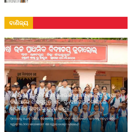
ବାଣିଜ୍ୟ
ବେଦାନ୍ତ ଆଲୁମିନିୟମ କୋଇଲା ଖଣି ପ୍ରକଳ୍ପ ବିଦ୍ୟା
ଜରିଆରେ ଝାରସୁଗୁଡ଼ା ଏବଂ ସୁନ୍ଦରଗଡ଼ ଜିଲ୍ଲାରେ
ଗ୍ରାମୀଣ ଶିକ୍ଷାକୁ ସୁଦୃଢ଼ କରୁଛି
ପାଠପଢାକୁ ଉନ୍ନତ କରିବା, ଶିକ୍ଷକଙ୍କୁ ସମର୍ଥନ କରିବା ଏବଂ ଶିକ୍ଷାଗତ ସମ୍ବଳକୁ ମଜବୁତ କରିବା
ଦ୍ୱାରା ୨୫,୦୦୦ ଛାତ୍ରଛାତ୍ରୀ ଏହା ଦ୍ୱାରା ଉପକୃତ ହୋଇଛନ୍ତି