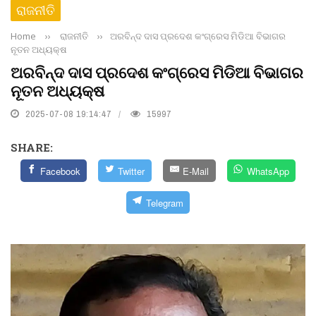
ରାଜନୀତି
Home
››
ରାଜନୀତି
››
ଅରବିନ୍ଦ ଦାସ ପ୍ରଦେଶ କଂଗ୍ରେସ ମିଡିଆ ବିଭାଗର
ନୂତନ ଅଧ୍ୟକ୍ଷ
ଅରବିନ୍ଦ ଦାସ ପ୍ରଦେଶ କଂଗ୍ରେସ ମିଡିଆ ବିଭାଗର
ନୂତନ ଅଧ୍ୟକ୍ଷ
2025-07-08 19:14:47
15997
SHARE:
Facebook
Twitter
E-Mail
WhatsApp
Telegram