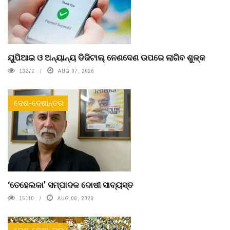
ୟୁପିଆଇ ଓ ଅନ୍ୟାନ୍ୟ ଡିଜିଟାଲ୍ ନେଣଦେଣ ଉପରେ ଲାଗିବ ଶୁଳ୍କ
13272
AUG 07, 2026
ଦେଶ-ଦେଶାନ୍ତର
‘ତେହେଲକା’ ସମ୍ପାଦକ ଦୋଷୀ ସାବ୍ୟସ୍ତ
15110
AUG 06, 2026