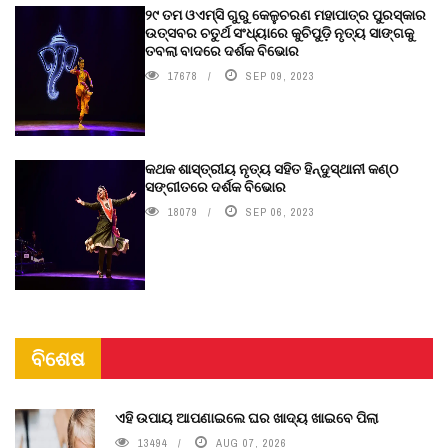
୨୯ ତମ ଓଏମ୍‌ସି ଗୁରୁ କେଳୁଚରଣ ମହାପାତ୍ର ପୁରସ୍କାର
ଉତ୍ସବର ଚତୁର୍ଥ ସଂଧ୍ୟାରେ କୁଚିପୁଡ଼ି ନୃତ୍ୟ ସାଙ୍ଗକୁ
ତବଲା ବାଦରେ ଦର୍ଶକ ବିଭୋର
17678
SEP 09, 2023
କଥକ ଶାସ୍ତ୍ରୀୟ ନୃତ୍ୟ ସହିତ ହିନ୍ଦୁସ୍ଥାନୀ କଣ୍ଠ
ସଙ୍ଗୀତରେ ଦର୍ଶକ ବିଭୋର
18079
SEP 06, 2023
ବିଶେଷ
ଏହି ଉପାୟ ଆପଣାଇଲେ ଘର ଖାଦ୍ୟ ଖାଇବେ ପିଲା
13494
AUG 07, 2026