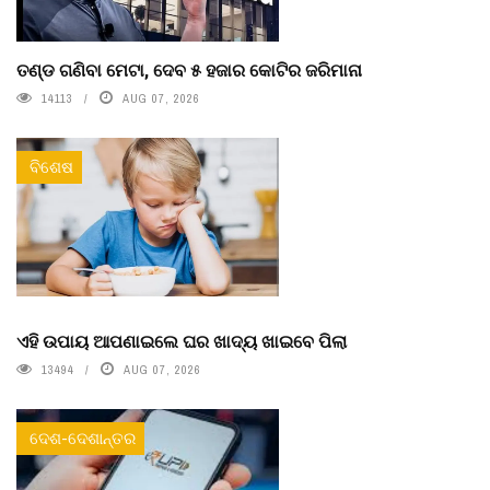
ତଣ୍ଡ ଗଣିବା ମେଟା, ଦେବ ୫ ହଜାର କୋଟିର ଜରିମାନା
14113
AUG 07, 2026
ବିଶେଷ
ଏହି ଉପାୟ ଆପଣାଇଲେ ଘର ଖାଦ୍ୟ ଖାଇବେ ପିଲା
13494
AUG 07, 2026
ଦେଶ-ଦେଶାନ୍ତର