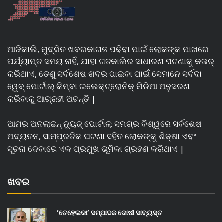
ଆଜିକାଲି, ମୁଦ୍ରିତ ଖବରକାଗଜ ପଢିବା ପାଇଁ ଲୋକଙ୍କ ପାଖରେ
ପର୍ଯ୍ୟାପ୍ତ ସମୟ ନାହିଁ, ଯାହା ଗତକାଲିର ସାଧାରଣ ଘଟଣାକୁ କଭର୍
କରିଥାଏ, ତେଣୁ ସର୍ବଶେଷ ଖବର ପାଇବା ପାଇଁ ସେମାନେ ସର୍ବଦା
ୱେବ୍ ପୋର୍ଟାଲ୍ କିମ୍ବା ଇଲେକ୍ଟ୍ରୋନିକ୍ ମିଡିଆ ଅନୁସରଣ
କରିବାକୁ ଆଗ୍ରହୀ ଅଟନ୍ତି |
ଆମର ଅନଲାଇନ୍ ନ୍ୟୁଜ୍ ପୋର୍ଟାଲ୍ ସମଗ୍ର ବିଶ୍ୱରେ ସର୍ବଶେଷ
ଅଦ୍ୟତନ, ସାମ୍ପ୍ରତିକ ଘଟଣା ସହିତ ଲୋକଙ୍କୁ ଶିକ୍ଷା ଏବଂ
ସୂଚନା ଦେବାରେ ଏକ ପ୍ରମୁଖ ଭୂମିକା ଗ୍ରହଣ କରିଥାଏ |
ଖବର
‘ତେହେଲକା’ ସମ୍ପାଦକ ଦୋଷୀ ସାବ୍ୟସ୍ତ