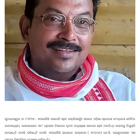
ଭୁବନେଶ୍ୱର ତା ୮/୭/୨୫:- ଏଆଇସିସି ସଭାପତି ଶ୍ରୀ ମଲ୍ଲିକାର୍ଜୁନ ଖଡଗେ ଓଡ଼ିଶା ପ୍ରଦେଶ କଂଗ୍ରେସ କମିଟିର
ଗଣମାଧ୍ୟମ, ଯୋଗାଯୋଗ ଏବଂ ପ୍ରଚାର ବିଭାଗର ନୂତନ ଅଧ୍ୟକ୍ଷ ଭାବରେ ଶ୍ରୀ ଅରବିନ୍ଦ ଦାସଙ୍କୁ ନିଯୁକ୍ତି
ଦେଇଛନ୍ତି ବୋଲି କରିଛନ୍ତି ବୋଲି ଏଆଇସିସି ସାଧାରଣ ସମ୍ପାଦକ ( ସଂଗଠନ) କେ.ସି. ଭେଣୁଗୋପାଳ ଏକ
ପ୍ରେସ ବିଜ୍ଞପ୍ତିରେ ଘୋଷଣା କରିଛନ୍ତି।