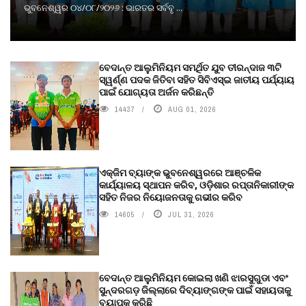
ଭୁବନେଶ୍ୱର ୦୪/୦୮/୨୦୨୬ : ଭାରତର ସର୍ବବୃ ...
ବେଦାନ୍ତ ଆଲୁମିନିୟମ ସମର୍ଥିତ ଯୁବ ତୀରନ୍ଦାଜ ୩ଟି
ସ୍ୱର୍ଣ୍ଣ ପଦକ ଜିତିବା ସହିତ ସିବିଏସ୍ଇ ଜାତୀୟ ପର୍ଯ୍ୟାୟ
ପାଇଁ ଯୋଗ୍ୟତା ଅର୍ଜନ କରିଛନ୍ତି
14437
AUG 01, 2026
ଏକ୍ଜିମ ବ୍ୟାଙ୍କ ଭୁବନେଶ୍ୱରରେ ଆଞ୍ଚଳିକ
କାର୍ଯ୍ୟାଳୟ ସ୍ଥାପନ କରିବ, ଓଡ଼ିଶାର ରପ୍ତାନିକାରୀଙ୍କ
ସହିତ ନିଜର ନିୟୋଜନତାକୁ ଗଭୀର କରିବ
14605
JUL 31, 2026
ବେଦାନ୍ତ ଆଲୁମିନିୟମ କୋଇଲା ଖଣି ଝାରସୁଗୁଡା ଏବଂ
ସୁନ୍ଦରଗଡ଼ ଜିଲ୍ଲାରେ ଦିବ୍ୟାଙ୍ଗଙ୍କ ପାଇଁ ସହାୟତାକୁ
ବ୍ୟାପକ କରିଛି