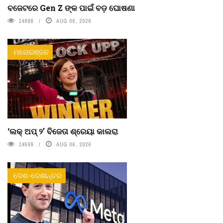
ବଜେଟରେ Gen Z ଙ୍କ ପାଇଁ ବଡ଼ ଘୋଷଣା
14998
AUG 06, 2026
ମନୋରଞ୍ଜନ
‘ଲକ୍ ଅପ୍ ୨’ ବିଜେତା ଶ୍ରେୟା କାଲରା
14599
AUG 06, 2026
ଦେଶ-ଦେଶାନ୍ତର