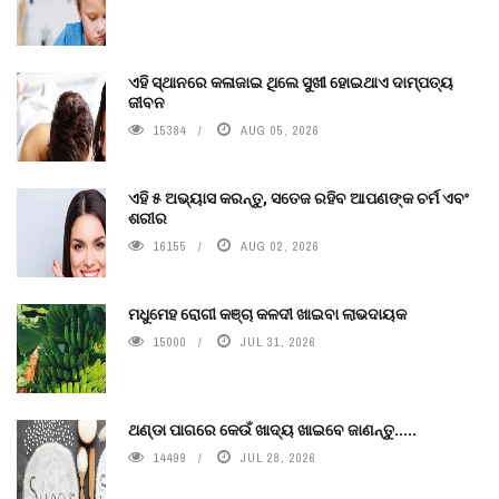
ଏହି ସ୍ଥାନରେ କଳାଜାଇ ଥିଲେ ସୁଖୀ ହୋଇଥାଏ ଦାମ୍ପତ୍ୟ
ଜୀବନ
15384
AUG 05, 2026
ଏହି ୫ ଅଭ୍ୟାସ କରନ୍ତୁ, ସତେଜ ରହିବ ଆପଣଙ୍କ ଚର୍ମ ଏବଂ
ଶରୀର
16155
AUG 02, 2026
ମଧୁମେହ ରୋଗୀ କଞ୍ଚା କଳଦୀ ଖାଇବା ଲାଭଦାୟକ
15000
JUL 31, 2026
ଥଣ୍ଡା ପାଗରେ କେଉଁ ଖାଦ୍ୟ ଖାଇବେ ଜାଣନ୍ତୁ.....
14499
JUL 28, 2026