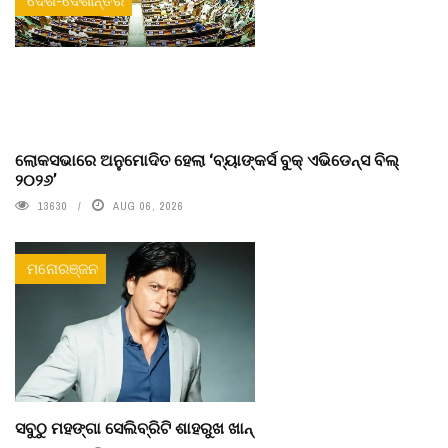
ଦେଶ-ଦେଶାନ୍ତର
ଲୋକସଭାରେ ଅନୁମୋଦିତ ହେଲା ‘ବ୍ୟାଙ୍କର୍ସ ବୁକ୍ ଏଭିଡେନ୍ସ ବିଲ୍
୨୦୨୬’
13630
AUG 06, 2026
ମନୋରଞ୍ଜନ
ସବୁଠୁ ମହଙ୍ଗା ସେଲିବ୍ରିଟି ଶାହରୁଖ ଖାନ୍