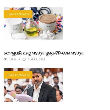
ଦେଶ-ଦେଶାନ୍ତର
ଫେବ୍ରୁଆରି ପରଠୁ ମହଙ୍ଗା ଦୁଗ୍ଧ-ଚିନି-ତେଲ ମହଙ୍ଗା
13614
AUG 06, 2026
ଦେଶ-ଦେଶାନ୍ତର