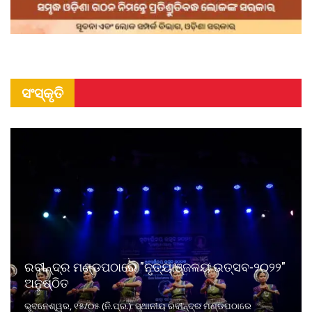
ସଂସ୍କୃତି
ରବୀନ୍ଦ୍ର ମଣ୍ଡପଠାରେ "ନୃତ୍ୟାଞ୍ଜଳୟ ଉତ୍ସବ-୨୦୨୨"
ଅନୁଷ୍ଠିତ
ଭୁବନେଶ୍ୱର, ୧୫/୦୫ (ନି.ପ୍ର.): ସ୍ଥାନୀୟ ରବୀନ୍ଦ୍ର ମଣ୍ଡପଠାରେ