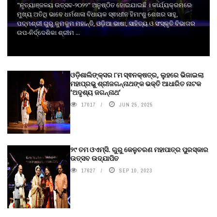
"ନୃତ୍ୟାଞ୍ଜଳୟ ଉତ୍ସବ-୨୦୨୨" ଅନୁଷ୍ଠିତ ହୋଇଯାଇଛି । କାର୍ଯ୍ୟକ୍ରମରେ
ମୁଖ୍ୟ ଅତିଥି ଭାବେ ଧର୍ମଶାଳା ବିଧାୟକ ସ୍ଵାଧୀନ ହିମାଂଶୁ ଶେଖର ସାହୁ,
ପଦ୍ମଶ୍ରୀ ଗୁରୁ କୁମକୁମ ମହାନ୍ତି, ଓଡ଼ିଆ ଭାଷା, ସାହିତ୍ୟ ଓ ସଂସ୍କୃତି ବିଭାଗର
ଉପ-ନିର୍ଦ୍ଦେଶିକା ଶ୍ରୀମ ...
ଓଡ଼ିଶାଲିଙ୍କ୍ସର ୮ମ ସ୍ଵନକ୍ଷତ୍ର, ଲୁହରେ ଭିଜାଇଲା
ମହାପ୍ରଭୁ ଶ୍ରୀଜଗନ୍ନାଥଙ୍କ ଭକ୍ତି ଆଧାରିତ ନାଟକ
‘ଅଦୃଶ୍ୟ ଜଗନ୍ନାଥ‘
17017
JUN 25, 2025
୨୯ ତମ ଓଏମ୍‌ସି. ଗୁରୁ କେଳୁଚରଣ ମହାପାତ୍ର ପୁରସ୍କାର
ଉତ୍ସବ ଉଦ୍‍ଯାପିତ
17627
SEP 10, 2023