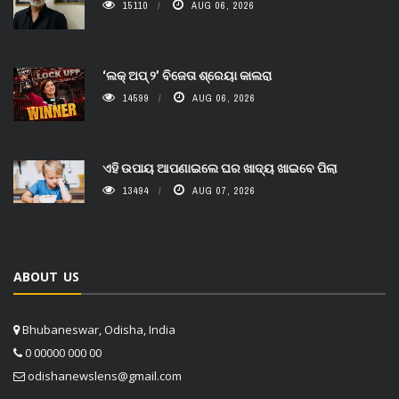
15110
AUG 06, 2026
‘ଲକ୍ ଅପ୍ ୨’ ବିଜେତା ଶ୍ରେୟା କାଲରା
14599
AUG 06, 2026
ଏହି ଉପାୟ ଆପଣାଇଲେ ଘର ଖାଦ୍ୟ ଖାଇବେ ପିଲା
13494
AUG 07, 2026
ABOUT US
Bhubaneswar, Odisha, India
0 00000 000 00
odishanewslens@gmail.com