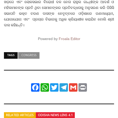
ଖଡ଼ଗେ ଏବଂ ଲୋକସଭାର ବିରୋଧୀ ଦଳ ନେତା ରାହୁଲ ଗାନ୍ଧୀଙ୍କ ଆଦର୍ଶ ଓ
ମହିଳାମାନଙ୍କ ପ୍ରତି ଥିବା ସେମାନଙ୍କର ପ୍ରତିବଦ୍ଧତାକୁ ଅନୁସରଣ କରି ପିସିସି
ସଭାପତି ଭକ୍ତ ଚରଣ ଦାସଙ୍କ ନେତୃତ୍ବରେ ଓଡ଼ିଶାରେ ଗଣମାଧ୍ୟମ,
ଯୋଗାଯୋଗ ଏବଂ ପ୍ରଚାର ବିଭାଗକୁ ଅଧିକ କ୍ରିୟାଶୀଳ କରାଯିବ ବୋଲି ଶ୍ରୀ
ଦାସ କହିଛନ୍ତି।
Powered by
Froala Editor
TAGS
CONGRESS
Facebook
WhatsApp
Twitter
Telegram
Gmail
Print
RELATED ARTICLES
ODISHA NEWS LENS 4.1