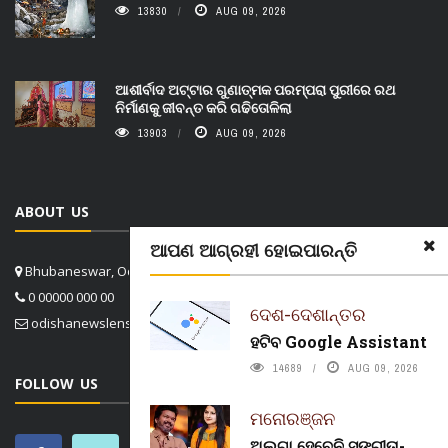
13830
AUG 09, 2026
ଆଶୀର୍ବାଦ ଅଟ୍ଟାର ଗୁଣାତ୍ମକ ପରମ୍ପରା ପୁରୀରେ ରଥ
ନିର୍ମାଣକୁ ଜୀବନ୍ତ କରି ଗଢିତୋଳିଲା
13903
AUG 09, 2026
ABOUT US
ଆପଣ ଆଗ୍ରହୀ ହୋଇପାରନ୍ତି
Bhubaneswar, Odisha, India
0 00000 000 00
ଦେଶ-ଦେଶାନ୍ତର
odishanewslens@gmail.com
ହଟିବ Google Assistant
14689
AUG 09, 2026
FOLLOW US
ମନୋରଞ୍ଜନ
ଅଲଗା ହେବେନି ସଙ୍ଗୀତା-