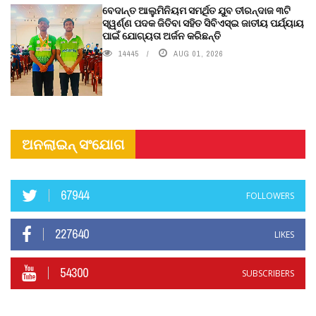
ବେଦାନ୍ତ ଆଲୁମିନିୟମ ସମର୍ଥିତ ଯୁବ ତୀରନ୍ଦାଜ ୩ଟି
ସ୍ୱର୍ଣ୍ଣ ପଦକ ଜିତିବା ସହିତ ସିବିଏସ୍ଇ ଜାତୀୟ ପର୍ଯ୍ୟାୟ
ପାଇଁ ଯୋଗ୍ୟତା ଅର୍ଜନ କରିଛନ୍ତି
14445
AUG 01, 2026
ଅନଲାଇନ୍ ସଂଯୋଗ
67944
FOLLOWERS
227640
LIKES
54300
SUBSCRIBERS