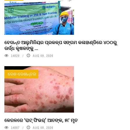
ବେଦାନ୍ତ ଆଲୁମିନିୟର ପ୍ରକଳ୍ପ ସଙ୍ଗମ କଳାହାଣ୍ଡିରେ ୪୦୦ରୁ
ଉର୍ଦ୍ଧ କୃଷକଙ୍କୁ ...
14829
AUG 09, 2026
ଦେଶ-ଦେଶାନ୍ତର
କେରଳରେ ‘ରାଟ୍ ଫିଭର୍’ ଆତଙ୍କ, ୫୮ ମୃତ
14887
AUG 08, 2026