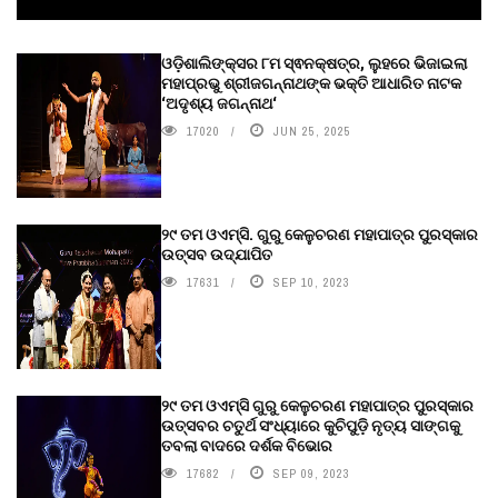
ଓଡ଼ିଶାଲିଙ୍କ୍ସର ୮ମ ସ୍ଵନକ୍ଷତ୍ର, ଲୁହରେ ଭିଜାଇଲା
ମହାପ୍ରଭୁ ଶ୍ରୀଜଗନ୍ନାଥଙ୍କ ଭକ୍ତି ଆଧାରିତ ନାଟକ
‘ଅଦୃଶ୍ୟ ଜଗନ୍ନାଥ‘
17020
JUN 25, 2025
୨୯ ତମ ଓଏମ୍‌ସି. ଗୁରୁ କେଳୁଚରଣ ମହାପାତ୍ର ପୁରସ୍କାର
ଉତ୍ସବ ଉଦ୍‍ଯାପିତ
17631
SEP 10, 2023
୨୯ ତମ ଓଏମ୍‌ସି ଗୁରୁ କେଳୁଚରଣ ମହାପାତ୍ର ପୁରସ୍କାର
ଉତ୍ସବର ଚତୁର୍ଥ ସଂଧ୍ୟାରେ କୁଚିପୁଡ଼ି ନୃତ୍ୟ ସାଙ୍ଗକୁ
ତବଲା ବାଦରେ ଦର୍ଶକ ବିଭୋର
17682
SEP 09, 2023