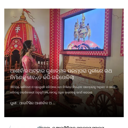
ଆଶୀର୍ବାଦ ଅଟ୍ଟାର ଗୁଣାତ୍ମକ ପରମ୍ପରା ପୁରୀରେ ରଥ
ନିର୍ମାଣକୁ ଜୀବନ୍ତ କରି ଗଢିତୋଳିଲା
ଐତିହ୍ୟ, କାରିଗରୀ ଓ ପ୍ରଯୁକ୍ତି ଜରିଆରେ ଋଥ ନିର୍ମାଣର ଚିରନ୍ତନ ପରମ୍ପରାକୁ ଅନୁଭବ ଓ ପାଳନ
କରିବାକୁ ତଲ୍ଲିନକାରୀ ଅନୁଭୂତି ୧୩,୭୫୦ରୁ ଅଧିକ ଭକ୍ତଙ୍କୁ ସମର୍ଥ କରାଇଲା
ପୁରୀ : ଆଇଟିସିର ଆଶୀର୍ବାଦ ଅ ...