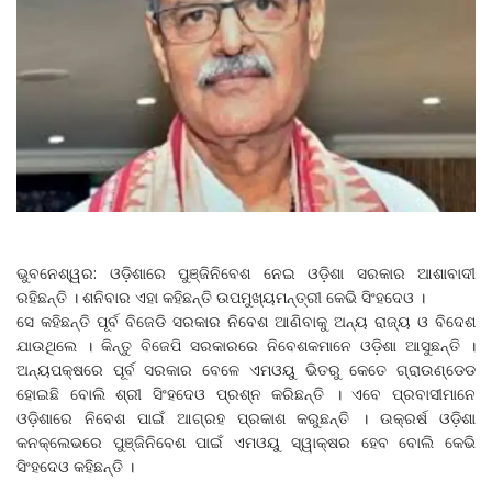
ଭୁବନେଶ୍ୱର: ଓଡ଼ିଶାରେ ପୁଞ୍ଜିନିବେଶ ନେଇ ଓଡ଼ିଶା ସରକାର ଆଶାବାଦୀ
ରହିଛନ୍ତି । ଶନିବାର ଏହା କହିଛନ୍ତି ଉପମୁଖ୍ୟମନ୍ତ୍ରୀ କେଭି ସିଂହଦେଓ ।
ସେ କହିଛନ୍ତି ପୂର୍ବ ବିଜେଡି ସରକାର ନିବେଶ ଆଣିବାକୁ ଅନ୍ୟ ରାଜ୍ୟ ଓ ବିଦେଶ
ଯାଉଥିଲେ । କିନ୍ତୁ ବିଜେପି ସରକାରରେ ନିବେଶକମାନେ ଓଡ଼ିଶା ଆସୁଛନ୍ତି ।
ଅନ୍ୟପକ୍ଷରେ ପୂର୍ବ ସରକାର ବେଳେ ଏମଓୟୁ ଭିତରୁ କେତେ ଗ୍ରାଉଣ୍ଡେଡ
ହୋଇଛି ବୋଲି ଶ୍ରୀ ସିଂହଦେଓ ପ୍ରଶ୍ନ କରିଛନ୍ତି । ଏବେ ପ୍ରବାସୀମାନେ
ଓଡ଼ିଶାରେ ନିବେଶ ପାଇଁ ଆଗ୍ରହ ପ୍ରକାଶ କରୁଛନ୍ତି । ଉକ୍ରର୍ଷ ଓଡ଼ିଶା
କନକ୍ଲେଭରେ ପୁଞ୍ଜିନିବେଶ ପାଇଁ ଏମଓୟୁ ସ୍ୱାକ୍ଷର ହେବ ବୋଲି କେଭି
ସିଂହଦେଓ କହିଛନ୍ତି ।