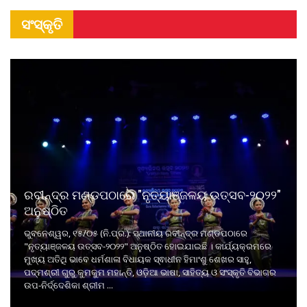
ସଂସ୍କୃତି
ରବୀନ୍ଦ୍ର ମଣ୍ଡପଠାରେ "ନୃତ୍ୟାଞ୍ଜଳୟ ଉତ୍ସବ-୨୦୨୨"
ଅନୁଷ୍ଠିତ
ଭୁବନେଶ୍ୱର, ୧୫/୦୫ (ନି.ପ୍ର.): ସ୍ଥାନୀୟ ରବୀନ୍ଦ୍ର ମଣ୍ଡପଠାରେ
"ନୃତ୍ୟାଞ୍ଜଳୟ ଉତ୍ସବ-୨୦୨୨" ଅନୁଷ୍ଠିତ ହୋଇଯାଇଛି । କାର୍ଯ୍ୟକ୍ରମରେ
ମୁଖ୍ୟ ଅତିଥି ଭାବେ ଧର୍ମଶାଳା ବିଧାୟକ ସ୍ଵାଧୀନ ହିମାଂଶୁ ଶେଖର ସାହୁ,
ପଦ୍ମଶ୍ରୀ ଗୁରୁ କୁମକୁମ ମହାନ୍ତି, ଓଡ଼ିଆ ଭାଷା, ସାହିତ୍ୟ ଓ ସଂସ୍କୃତି ବିଭାଗର
ଉପ-ନିର୍ଦ୍ଦେଶିକା ଶ୍ରୀମ ...