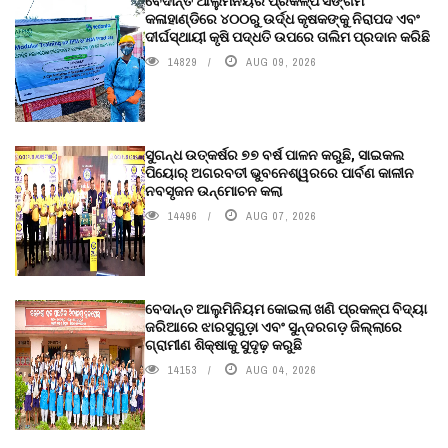
ବେଦାନ୍ତ ଆଲୁମିନିୟର ପ୍ରକଳ୍ପ ସଙ୍ଗମ
କଳାହାଣ୍ଡିରେ ୪୦୦ରୁ ଉର୍ଦ୍ଧ କୃଷକଙ୍କୁ ନିରାପଦ ଏବଂ
ଦୀର୍ଘସ୍ଥାୟୀ କୃଷି ପଦ୍ଧତି ଉପରେ ତାଲିମ ପ୍ରଦାନ କରିଛି
14829
AUG 09, 2026
ସୁଗନ୍ଧ ଉତ୍କର୍ଷର ୭୭ ବର୍ଷ ପାଳନ କରୁଛି, ସାଇକଲ
ପିୟୋର୍‌ ଅଗରବତୀ ଭୁବନେଶ୍ୱରରେ ପାର୍ବଣ କାଳୀନ
ନବସୃଜନ ଉନ୍ମୋଚନ କଲା
14496
AUG 07, 2026
ବେଦାନ୍ତ ଆଲୁମିନିୟମ କୋଇଲା ଖଣି ପ୍ରକଳ୍ପ ବିଦ୍ୟା
ଜରିଆରେ ଝାରସୁଗୁଡ଼ା ଏବଂ ସୁନ୍ଦରଗଡ଼ ଜିଲ୍ଲାରେ
ଗ୍ରାମୀଣ ଶିକ୍ଷାକୁ ସୁଦୃଢ଼ କରୁଛି
14153
AUG 04, 2026