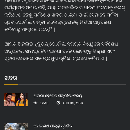
ଆଜିକାଲି, ମୁଦ୍ରିତ ଖବରକାଗଜ ପଢିବା ପାଇଁ ଲୋକଙ୍କ ପାଖରେ
ପର୍ଯ୍ୟାପ୍ତ ସମୟ ନାହିଁ, ଯାହା ଗତକାଲିର ସାଧାରଣ ଘଟଣାକୁ କଭର୍
କରିଥାଏ, ତେଣୁ ସର୍ବଶେଷ ଖବର ପାଇବା ପାଇଁ ସେମାନେ ସର୍ବଦା
ୱେବ୍ ପୋର୍ଟାଲ୍ କିମ୍ବା ଇଲେକ୍ଟ୍ରୋନିକ୍ ମିଡିଆ ଅନୁସରଣ
କରିବାକୁ ଆଗ୍ରହୀ ଅଟନ୍ତି |
ଆମର ଅନଲାଇନ୍ ନ୍ୟୁଜ୍ ପୋର୍ଟାଲ୍ ସମଗ୍ର ବିଶ୍ୱରେ ସର୍ବଶେଷ
ଅଦ୍ୟତନ, ସାମ୍ପ୍ରତିକ ଘଟଣା ସହିତ ଲୋକଙ୍କୁ ଶିକ୍ଷା ଏବଂ
ସୂଚନା ଦେବାରେ ଏକ ପ୍ରମୁଖ ଭୂମିକା ଗ୍ରହଣ କରିଥାଏ |
ଖବର
ଅଲଗା ହେବେନି ସଙ୍ଗୀତା-ବିଜୟ
14598
AUG 09, 2026
ଅମରନାଥ ଯାତ୍ରା ସ୍ଥଗିତ