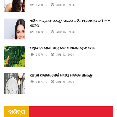
15810
AUG 05, 2026
ଏହି ୫ ଅଭ୍ୟାସ କରନ୍ତୁ, ସତେଜ ରହିବ ଆପଣଙ୍କ ଚର୍ମ ଏବଂ
ଶରୀର
16226
AUG 02, 2026
ମଧୁମେହ ରୋଗୀ କଞ୍ଚା କଳଦୀ ଖାଇବା ଲାଭଦାୟକ
15079
JUL 31, 2026
ଥଣ୍ଡା ପାଗରେ କେଉଁ ଖାଦ୍ୟ ଖାଇବେ ଜାଣନ୍ତୁ.....
14571
JUL 28, 2026
ବାଣିଜ୍ୟ