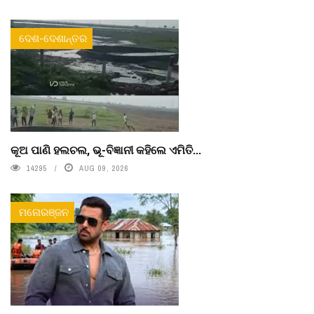
ଦେଶ-ଦେଶାନ୍ତର
କୂଅ ପାଣି ହଲଚଲ, ଭୂ-ବିଜ୍ଞାନୀ କହିଲେ ଏମିତି...
14295
AUG 09, 2026
ମନୋରଞ୍ଜନ