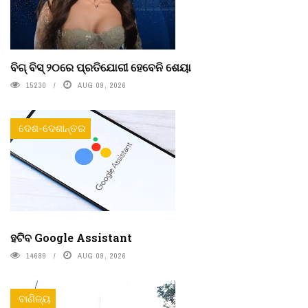
ବିଗ୍ ବିସ୍ ୨୦ରେ ପ୍ରତିଯୋଗୀ ହେବେନି ଶେୟା
15230
AUG 09, 2026
ଦେଶ-ଦେଶାନ୍ତର
ହଟିବ Google Assistant
14689
AUG 09, 2026
ବାଣିଜ୍ୟ