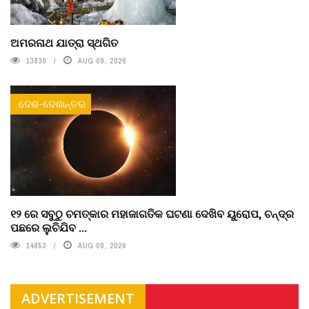
ଅମରନାଥ ଯାତ୍ରା ସ୍ଥଗିତ
13830
AUG 09, 2026
ଦେଶ-ଦେଶାନ୍ତର
୧୨ ରେ ସବୁଠୁ ଚମତ୍କାର ମହାଜାଗତିକ ଘଟଣା ଦେଖିବ ୟୁରୋପ, ଚନ୍ଦ୍ର
ପଛରେ ଲୁଚିଯିବ ...
14853
AUG 08, 2026
ADVERTISEMENT