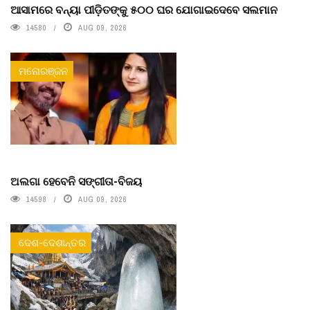
ଆସାମରେ ବନ୍ୟା ପୀଡ଼ିତଙ୍କୁ ୫୦୦ ଘର ଯୋଗାଇଦେବେ ସଲମାନ
14580
AUG 09, 2026
ମନୋରଞ୍ଜନ
ଅଲଗା ହେବେନି ସଙ୍ଗୀତା-ବିଜୟ
14598
AUG 09, 2026
ଦେଶ-ଦେଶାନ୍ତର