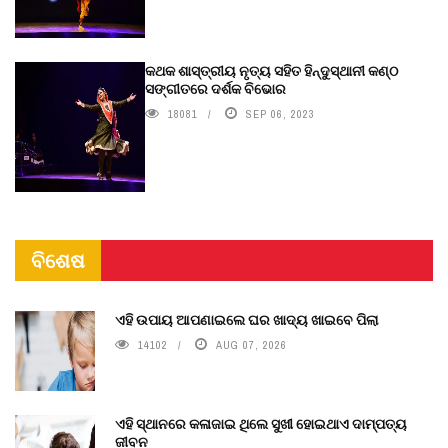
କଥକ ଶାସ୍ତ୍ରୀୟ ନୃତ୍ୟ ସହିତ ହିନ୍ଦୁସ୍ଥାନୀ କଣ୍ଠ
ସଙ୍ଗୀତରେ ଦର୍ଶକ ବିଭୋର
18081
SEP 06, 2023
ବିଶେଷ
ଏହି ଉପାୟ ଆପଣାଇଲେ ଘର ଖାଦ୍ୟ ଖାଇବେ ପିଲା
14102
AUG 07, 2026
ଏହି ସ୍ଥାନରେ କଳାଜାଇ ଥିଲେ ସୁଖୀ ହୋଇଥାଏ ଦାମ୍ପତ୍ୟ
ଜୀବନ