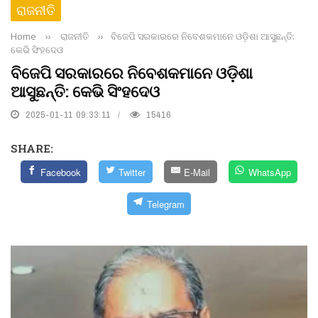
ରାଜନୀତି
Home
››
ରାଜନୀତି
››
ବିଜେପି ସରକାରରେ ନିବେଶକମାନେ ଓଡ଼ିଶା ଆସୁଛନ୍ତି:
କେଭି ସିଂହଦେଓ
ବିଜେପି ସରକାରରେ ନିବେଶକମାନେ ଓଡ଼ିଶା
ଆସୁଛନ୍ତି: କେଭି ସିଂହଦେଓ
2025-01-11 09:33:11
15416
SHARE:
Facebook
Twitter
E-Mail
WhatsApp
Telegram