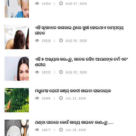
14154
AUG 07, 2026
ଏହି ସ୍ଥାନରେ କଳାଜାଇ ଥିଲେ ସୁଖୀ ହୋଇଥାଏ ଦାମ୍ପତ୍ୟ
ଜୀବନ
15816
AUG 05, 2026
ଏହି ୫ ଅଭ୍ୟାସ କରନ୍ତୁ, ସତେଜ ରହିବ ଆପଣଙ୍କ ଚର୍ମ ଏବଂ
ଶରୀର
16232
AUG 02, 2026
ମଧୁମେହ ରୋଗୀ କଞ୍ଚା କଳଦୀ ଖାଇବା ଲାଭଦାୟକ
15085
JUL 31, 2026
ଥଣ୍ଡା ପାଗରେ କେଉଁ ଖାଦ୍ୟ ଖାଇବେ ଜାଣନ୍ତୁ.....
14577
JUL 28, 2026