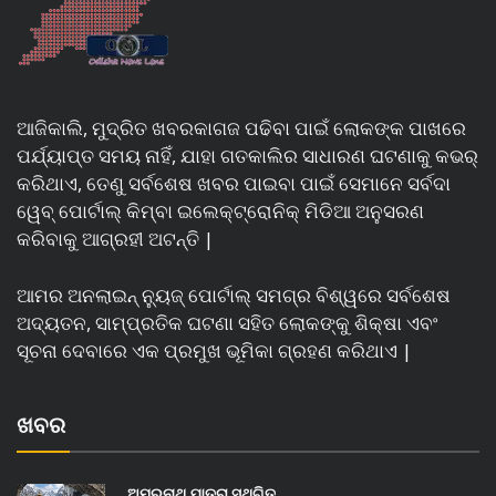
ଆଜିକାଲି, ମୁଦ୍ରିତ ଖବରକାଗଜ ପଢିବା ପାଇଁ ଲୋକଙ୍କ ପାଖରେ
ପର୍ଯ୍ୟାପ୍ତ ସମୟ ନାହିଁ, ଯାହା ଗତକାଲିର ସାଧାରଣ ଘଟଣାକୁ କଭର୍
କରିଥାଏ, ତେଣୁ ସର୍ବଶେଷ ଖବର ପାଇବା ପାଇଁ ସେମାନେ ସର୍ବଦା
ୱେବ୍ ପୋର୍ଟାଲ୍ କିମ୍ବା ଇଲେକ୍ଟ୍ରୋନିକ୍ ମିଡିଆ ଅନୁସରଣ
କରିବାକୁ ଆଗ୍ରହୀ ଅଟନ୍ତି |
ଆମର ଅନଲାଇନ୍ ନ୍ୟୁଜ୍ ପୋର୍ଟାଲ୍ ସମଗ୍ର ବିଶ୍ୱରେ ସର୍ବଶେଷ
ଅଦ୍ୟତନ, ସାମ୍ପ୍ରତିକ ଘଟଣା ସହିତ ଲୋକଙ୍କୁ ଶିକ୍ଷା ଏବଂ
ସୂଚନା ଦେବାରେ ଏକ ପ୍ରମୁଖ ଭୂମିକା ଗ୍ରହଣ କରିଥାଏ |
ଖବର
ଅମରନାଥ ଯାତ୍ରା ସ୍ଥଗିତ