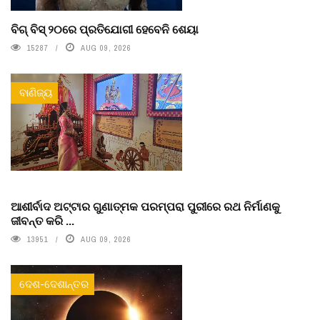
ବିଗ୍ ବିସ୍ ୨୦ରେ ପ୍ରତିଯୋଗୀ ହେବେନି ଶେୟା
15287
AUG 09, 2026
ବାଣିଜ୍ୟ
ଆଶୀର୍ବାଦ ଅଟ୍ଟାର ଗୁଣାତ୍ମକ ପରମ୍ପରା ପୁରୀରେ ରଥ ନିର୍ମାଣକୁ
ଜୀବନ୍ତ କରି ...
13951
AUG 09, 2026
ଦେଶ-ଦେଶାନ୍ତର