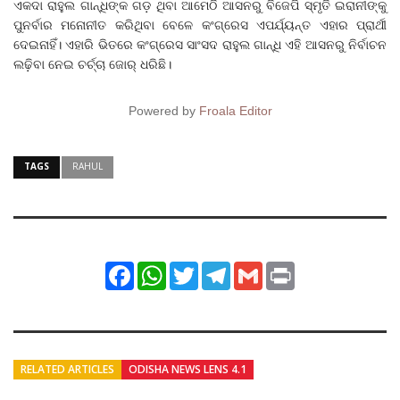
ଏକଦା ରାହୁଲ ଗାନ୍ଧିଙ୍କ ଗଡ଼ ଥିବା ଆମେଠି ଆସନରୁ ବିଜେପି ସ୍ମୃତି ଇରାନୀଙ୍କୁ
ପୁନର୍ବାର ମନୋନୀତ କରିଥିବା ବେଳେ କଂଗ୍ରେସ ଏପର୍ଯ୍ୟନ୍ତ ଏହାର ପ୍ରାର୍ଥୀ
ଦେଇନାହିଁ। ଏହାରି ଭିତରେ କଂଗ୍ରେସ ସାଂସଦ ରାହୁଲ ଗାନ୍ଧି ଏହି ଆସନରୁ ନିର୍ବାଚନ
ଲଢ଼ିବା ନେଇ ଚର୍ଚ୍ଚା ଜୋର୍‌ ଧରିଛି।
Powered by
Froala Editor
TAGS
RAHUL
Facebook
WhatsApp
Twitter
Telegram
Gmail
Print
RELATED ARTICLES
ODISHA NEWS LENS 4.1