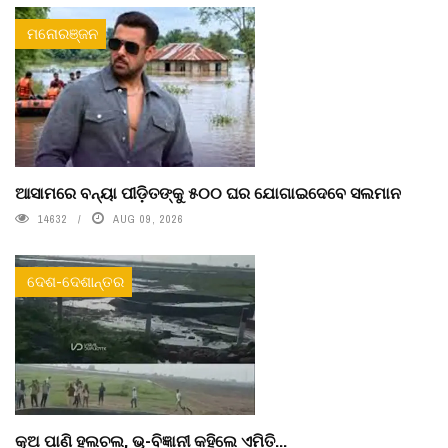
ମନୋରଞ୍ଜନ
ଆସାମରେ ବନ୍ୟା ପୀଡ଼ିତଙ୍କୁ ୫୦୦ ଘର ଯୋଗାଇଦେବେ ସଲମାନ
14632
AUG 09, 2026
ଦେଶ-ଦେଶାନ୍ତର
କୂଅ ପାଣି ହଲଚଲ, ଭୂ-ବିଜ୍ଞାନୀ କହିଲେ ଏମିତି...