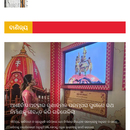
ବାଣିଜ୍ୟ
ଆଶୀର୍ବାଦ ଅଟ୍ଟାର ଗୁଣାତ୍ମକ ପରମ୍ପରା ପୁରୀରେ ରଥ
ନିର୍ମାଣକୁ ଜୀବନ୍ତ କରି ଗଢିତୋଳିଲା
ଐତିହ୍ୟ, କାରିଗରୀ ଓ ପ୍ରଯୁକ୍ତି ଜରିଆରେ ଋଥ ନିର୍ମାଣର ଚିରନ୍ତନ ପରମ୍ପରାକୁ ଅନୁଭବ ଓ ପାଳନ
କରିବାକୁ ତଲ୍ଲିନକାରୀ ଅନୁଭୂତି ୧୩,୭୫୦ରୁ ଅଧିକ ଭକ୍ତଙ୍କୁ ସମର୍ଥ କରାଇଲା