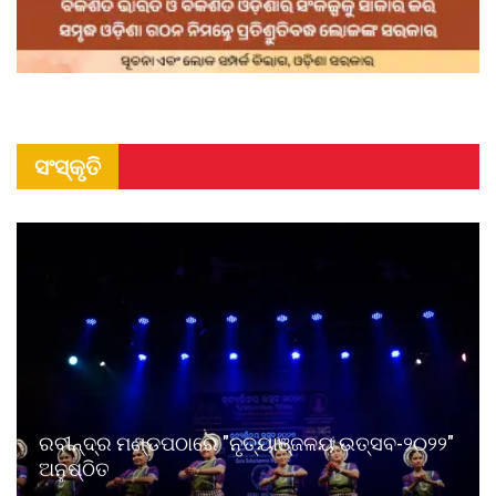
ସଂସ୍କୃତି
ରବୀନ୍ଦ୍ର ମଣ୍ଡପଠାରେ "ନୃତ୍ୟାଞ୍ଜଳୟ ଉତ୍ସବ-୨୦୨୨"
ଅନୁଷ୍ଠିତ