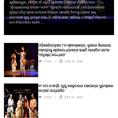
ଭୁବନେଶ୍ୱର, ୧୫/୦୫ (ନି.ପ୍ର.): ସ୍ଥାନୀୟ ରବୀନ୍ଦ୍ର ମଣ୍ଡପଠାରେ
"ନୃତ୍ୟାଞ୍ଜଳୟ ଉତ୍ସବ-୨୦୨୨" ଅନୁଷ୍ଠିତ ହୋଇଯାଇଛି । କାର୍ଯ୍ୟକ୍ରମରେ
ମୁଖ୍ୟ ଅତିଥି ଭାବେ ଧର୍ମଶାଳା ବିଧାୟକ ସ୍ଵାଧୀନ ହିମାଂଶୁ ଶେଖର ସାହୁ,
ପଦ୍ମଶ୍ରୀ ଗୁରୁ କୁମକୁମ ମହାନ୍ତି, ଓଡ଼ିଆ ଭାଷା, ସାହିତ୍ୟ ଓ ସଂସ୍କୃତି ବିଭାଗର
ଉପ-ନିର୍ଦ୍ଦେଶିକା ଶ୍ରୀମ ...
ଓଡ଼ିଶାଲିଙ୍କ୍ସର ୮ମ ସ୍ଵନକ୍ଷତ୍ର, ଲୁହରେ ଭିଜାଇଲା
ମହାପ୍ରଭୁ ଶ୍ରୀଜଗନ୍ନାଥଙ୍କ ଭକ୍ତି ଆଧାରିତ ନାଟକ
‘ଅଦୃଶ୍ୟ ଜଗନ୍ନାଥ‘
17021
JUN 25, 2025
୨୯ ତମ ଓଏମ୍‌ସି. ଗୁରୁ କେଳୁଚରଣ ମହାପାତ୍ର ପୁରସ୍କାର
ଉତ୍ସବ ଉଦ୍‍ଯାପିତ
17632
SEP 10, 2023