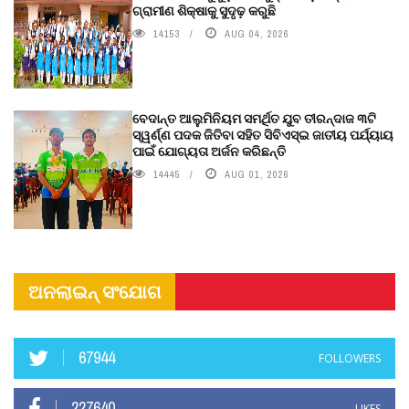
ଗ୍ରାମୀଣ ଶିକ୍ଷାକୁ ସୁଦୃଢ଼ କରୁଛି
14153
AUG 04, 2026
ବେଦାନ୍ତ ଆଲୁମିନିୟମ ସମର୍ଥିତ ଯୁବ ତୀରନ୍ଦାଜ ୩ଟି
ସ୍ୱର୍ଣ୍ଣ ପଦକ ଜିତିବା ସହିତ ସିବିଏସ୍ଇ ଜାତୀୟ ପର୍ଯ୍ୟାୟ
ପାଇଁ ଯୋଗ୍ୟତା ଅର୍ଜନ କରିଛନ୍ତି
14445
AUG 01, 2026
ଅନଲାଇନ୍ ସଂଯୋଗ
67944
FOLLOWERS
227640
LIKES