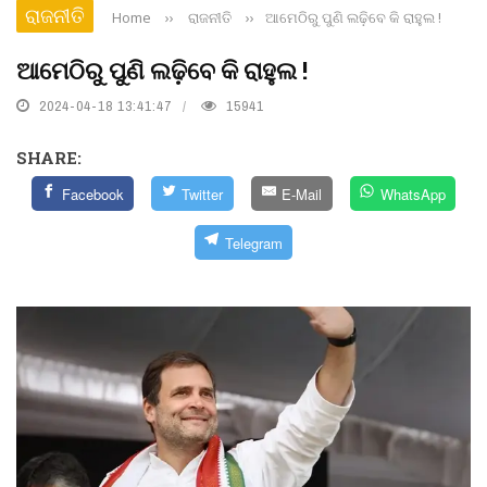
ରାଜନୀତି
Home
››
ରାଜନୀତି
››
ଆମେଠିରୁ ପୁଣି ଲଢ଼ିବେ କି ରାହୁଲ !
ଆମେଠିରୁ ପୁଣି ଲଢ଼ିବେ କି ରାହୁଲ !
2024-04-18 13:41:47
15941
SHARE:
Facebook
Twitter
E-Mail
WhatsApp
Telegram