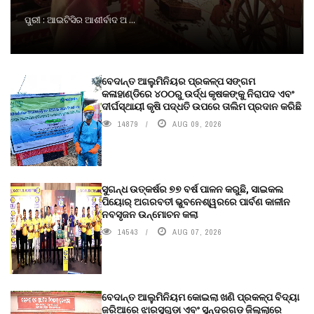
ପୁରୀ : ଆଇଟିସିର ଆଶୀର୍ବାଦ ଅ ...
ବେଦାନ୍ତ ଆଲୁମିନିୟର ପ୍ରକଳ୍ପ ସଙ୍ଗମ
କଳାହାଣ୍ଡିରେ ୪୦୦ରୁ ଉର୍ଦ୍ଧ କୃଷକଙ୍କୁ ନିରାପଦ ଏବଂ
ଦୀର୍ଘସ୍ଥାୟୀ କୃଷି ପଦ୍ଧତି ଉପରେ ତାଲିମ ପ୍ରଦାନ କରିଛି
14879
AUG 09, 2026
ସୁଗନ୍ଧ ଉତ୍କର୍ଷର ୭୭ ବର୍ଷ ପାଳନ କରୁଛି, ସାଇକଲ
ପିୟୋର୍‌ ଅଗରବତୀ ଭୁବନେଶ୍ୱରରେ ପାର୍ବଣ କାଳୀନ
ନବସୃଜନ ଉନ୍ମୋଚନ କଲା
14543
AUG 07, 2026
ବେଦାନ୍ତ ଆଲୁମିନିୟମ କୋଇଲା ଖଣି ପ୍ରକଳ୍ପ ବିଦ୍ୟା
ଜରିଆରେ ଝାରସୁଗୁଡ଼ା ଏବଂ ସୁନ୍ଦରଗଡ଼ ଜିଲ୍ଲାରେ