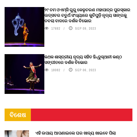
୨୯ ତମ ଓଏମ୍‌ସି ଗୁରୁ କେଳୁଚରଣ ମହାପାତ୍ର ପୁରସ୍କାର
ଉତ୍ସବର ଚତୁର୍ଥ ସଂଧ୍ୟାରେ କୁଚିପୁଡ଼ି ନୃତ୍ୟ ସାଙ୍ଗକୁ
ତବଲା ବାଦରେ ଦର୍ଶକ ବିଭୋର
17682
SEP 09, 2023
କଥକ ଶାସ୍ତ୍ରୀୟ ନୃତ୍ୟ ସହିତ ହିନ୍ଦୁସ୍ଥାନୀ କଣ୍ଠ
ସଙ୍ଗୀତରେ ଦର୍ଶକ ବିଭୋର
18082
SEP 06, 2023
ବିଶେଷ
ଏହି ଉପାୟ ଆପଣାଇଲେ ଘର ଖାଦ୍ୟ ଖାଇବେ ପିଲା