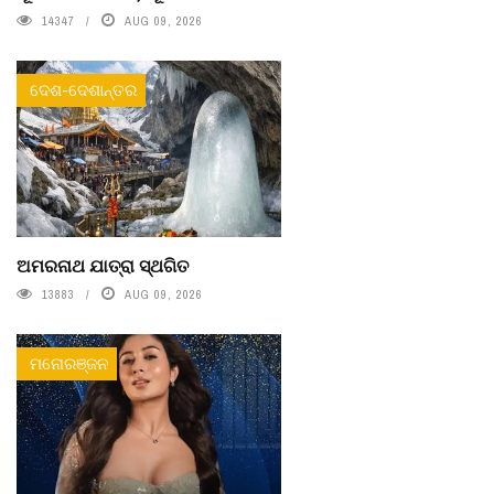
14347
AUG 09, 2026
ଦେଶ-ଦେଶାନ୍ତର
ଅମରନାଥ ଯାତ୍ରା ସ୍ଥଗିତ
13883
AUG 09, 2026
ମନୋରଞ୍ଜନ