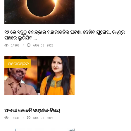
୧୨ ରେ ସବୁଠୁ ଚମତ୍କାର ମହାଜାଗତିକ ଘଟଣା ଦେଖିବ ୟୁରୋପ, ଚନ୍ଦ୍ର
ପଛରେ ଲୁଚିଯିବ ...
14905
AUG 08, 2026
ମନୋରଞ୍ଜନ
ଅଲଗା ହେବେନି ସଙ୍ଗୀତା-ବିଜୟ
14649
AUG 09, 2026