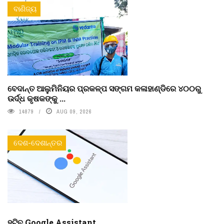
ବାଣିଜ୍ୟ
ବେଦାନ୍ତ ଆଲୁମିନିୟର ପ୍ରକଳ୍ପ ସଙ୍ଗମ କଳାହାଣ୍ଡିରେ ୪୦୦ରୁ
ଉର୍ଦ୍ଧ କୃଷକଙ୍କୁ ...
14879
AUG 09, 2026
ଦେଶ-ଦେଶାନ୍ତର
ହଟିବ Google Assistant