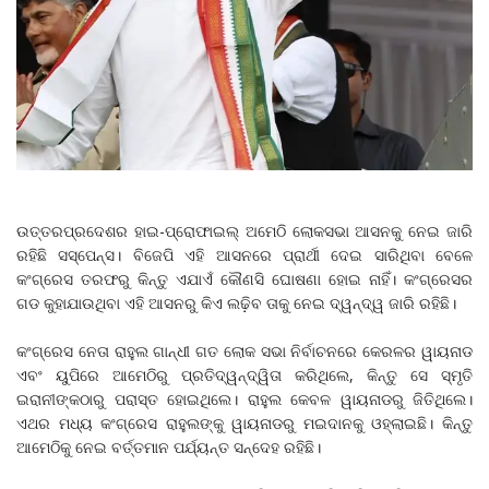
ଉତ୍ତରପ୍ରଦେଶର ହାଇ-ପ୍ରୋଫାଇଲ୍‌ ଅମେଠି ଲୋକସଭା ଆସନକୁ ନେଇ ଜାରି
ରହିଛି ସସ୍‌ପେନ୍ସ। ବିଜେପି ଏହି ଆସନରେ ପ୍ରାର୍ଥୀ ଦେଇ ସାରିଥିବା ବେଳେ
କଂଗ୍ରେସ ତରଫରୁ କିନ୍ତୁ ଏଯାଏଁ କୌଣସି ଘୋଷଣା ହୋଇ ନାହିଁ। କଂଗ୍ରେସର
ଗଡ କୁହାଯାଉଥିବା ଏହି ଆସନରୁ କିଏ ଲଢ଼ିବ ତାକୁ ନେଇ ଦ୍ୱନ୍ଦ୍ୱ ଜାରି ରହିଛି।
କଂଗ୍ରେସ ନେତା ରାହୁଲ ଗାନ୍ଧୀ ଗତ ଲୋକ ସଭା ନିର୍ବାଚନରେ କେରଳର ୱାୟନାଡ
ଏବଂ ୟୁପିରେ ଆମେଠିରୁ ପ୍ରତିଦ୍ୱନ୍ଦ୍ୱିତା କରିଥିଲେ, କିନ୍ତୁ ସେ ସ୍ମୃତି
ଇରାନୀଙ୍କଠାରୁ ପରାସ୍ତ ହୋଇଥିଲେ। ରାହୁଲ କେବଳ ୱାୟନାଡରୁ ଜିତିଥିଲେ।
ଏଥର ମଧ୍ୟ କଂଗ୍ରେସ ରାହୁଲଙ୍କୁ ୱାୟନାଡରୁ ମଇଦାନକୁ ଓହ୍ଲାଇଛି। କିନ୍ତୁ
ଆମେଠିକୁ ନେଇ ବର୍ତ୍ତମାନ ପର୍ଯ୍ୟନ୍ତ ସନ୍ଦେହ ରହିଛି।