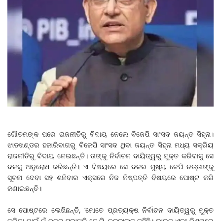
ଗୌତମଙ୍କ ପରେ ରାଜନୀତିରୁ ବିଦାୟ ନେଲେ ବିଜେପି ସାଂସଦ ଜୟନ୍ତ ସିହ୍ନା।
ଝାଡଖଣ୍ଡର ହଜାରିବାଗରୁ ବିଜେପି ସାଂସଦ ଥିବା ଜୟନ୍ତ ସିହ୍ନା ମଧ୍ୟ ସକ୍ରିୟ
ରାଜନୀତିରୁ ବିଦାୟ ନେଇଛନ୍ତି। ତାଙ୍କୁ ନିର୍ବାଚନ ଦାୟିତ୍ୱରୁ ମୁକ୍ତ କରିବାକୁ ସେ
ଦଳକୁ ଅନୁରୋଧ କରିଛନ୍ତି। ଏ ବିଷୟରେ ସେ ଦଳର ମୁଖ୍ୟ ଜେପି ନଡ୍ଡାଙ୍କୁ
ସୂଚନା ଦେବା ସହ ଶନିବାର ଏକ୍ସରେ ନିଜ ନିଷ୍ପତ୍ତି ବିଷୟରେ ପୋଷ୍ଟ କରି
ଜଣାଇଛନ୍ତି।
ସେ ପୋଷ୍ଟରେ ଲେଖିଛନ୍ତି, ‘ମୋତେ ପ୍ରତ୍ୟକ୍ଷ ନିର୍ବାଚନ ଦାୟିତ୍ୱରୁ ମୁକ୍ତ
କରିବା ପାଇଁ ମୁଁ ଦଳର ସଭାପତି ଜେ.ପି. ନଡ୍ଡାଙ୍କୁ କହିଛି। ଭାରତ ଏବଂ ବିଶ୍ୱରେ