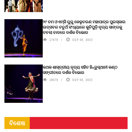
୨୯ ତମ ଓଏମ୍‌ସି ଗୁରୁ କେଳୁଚରଣ ମହାପାତ୍ର ପୁରସ୍କାର
ଉତ୍ସବର ଚତୁର୍ଥ ସଂଧ୍ୟାରେ କୁଚିପୁଡ଼ି ନୃତ୍ୟ ସାଙ୍ଗକୁ
ତବଲା ବାଦରେ ଦର୍ଶକ ବିଭୋର
17678
SEP 09, 2023
କଥକ ଶାସ୍ତ୍ରୀୟ ନୃତ୍ୟ ସହିତ ହିନ୍ଦୁସ୍ଥାନୀ କଣ୍ଠ
ସଙ୍ଗୀତରେ ଦର୍ଶକ ବିଭୋର
18079
SEP 06, 2023
ବିଶେଷ