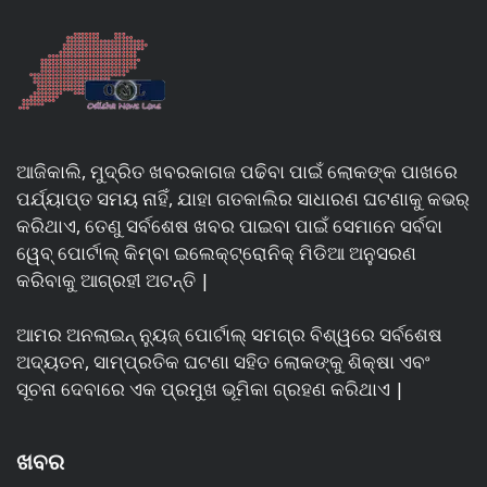
ଆଜିକାଲି, ମୁଦ୍ରିତ ଖବରକାଗଜ ପଢିବା ପାଇଁ ଲୋକଙ୍କ ପାଖରେ
ପର୍ଯ୍ୟାପ୍ତ ସମୟ ନାହିଁ, ଯାହା ଗତକାଲିର ସାଧାରଣ ଘଟଣାକୁ କଭର୍
କରିଥାଏ, ତେଣୁ ସର୍ବଶେଷ ଖବର ପାଇବା ପାଇଁ ସେମାନେ ସର୍ବଦା
ୱେବ୍ ପୋର୍ଟାଲ୍ କିମ୍ବା ଇଲେକ୍ଟ୍ରୋନିକ୍ ମିଡିଆ ଅନୁସରଣ
କରିବାକୁ ଆଗ୍ରହୀ ଅଟନ୍ତି |
ଆମର ଅନଲାଇନ୍ ନ୍ୟୁଜ୍ ପୋର୍ଟାଲ୍ ସମଗ୍ର ବିଶ୍ୱରେ ସର୍ବଶେଷ
ଅଦ୍ୟତନ, ସାମ୍ପ୍ରତିକ ଘଟଣା ସହିତ ଲୋକଙ୍କୁ ଶିକ୍ଷା ଏବଂ
ସୂଚନା ଦେବାରେ ଏକ ପ୍ରମୁଖ ଭୂମିକା ଗ୍ରହଣ କରିଥାଏ |
ଖବର