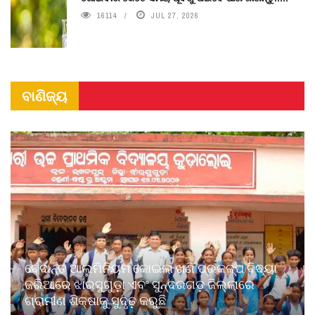
16114
JUL 27, 2026
ବାଣିଜ୍ୟ
ବେଦାନ୍ତ ଆଲୁମିନିୟମ କୋଇଲା ଖଣି ପ୍ରକଳ୍ପ ବିଦ୍ୟା
ଜରିଆରେ ଝାରସୁଗୁଡ଼ା ଏବଂ ସୁନ୍ଦରଗଡ଼ ଜିଲ୍ଲାରେ
ଗ୍ରାମୀଣ ଶିକ୍ଷାକୁ ସୁଦୃଢ଼ କରୁଛି