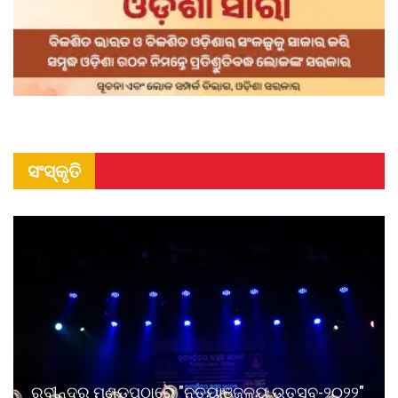
ସଂସ୍କୃତି
ରବୀନ୍ଦ୍ର ମଣ୍ଡପଠାରେ "ନୃତ୍ୟାଞ୍ଜଳୟ ଉତ୍ସବ-୨୦୨୨"