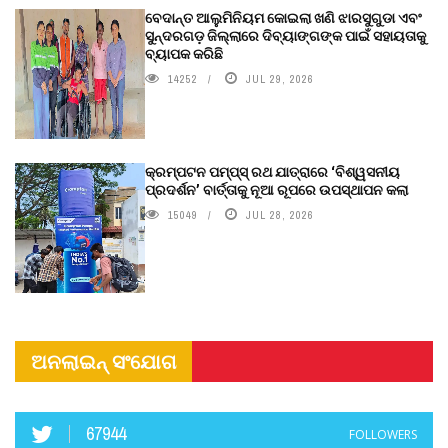
ବେଦାନ୍ତ ଆଲୁମିନିୟମ କୋଇଲା ଖଣି ଝାରସୁଗୁଡା ଏବଂ
ସୁନ୍ଦରଗଡ଼ ଜିଲ୍ଲାରେ ଦିବ୍ୟାଙ୍ଗଙ୍କ ପାଇଁ ସହାୟତାକୁ
ବ୍ୟାପକ କରିଛି
14252
JUL 29, 2026
କ୍ରମ୍ପଟନ ପମ୍ପ୍‌ସ୍‌ ରଥ ଯାତ୍ରାରେ ‘ବିଶ୍ୱସନୀୟ
ପ୍ରଦର୍ଶନ’ ବାର୍ତ୍ତାକୁ ନୂଆ ରୂପରେ ଉପସ୍ଥାପନ କଲା
15049
JUL 28, 2026
ଅନଲାଇନ୍ ସଂଯୋଗ
67944
FOLLOWERS