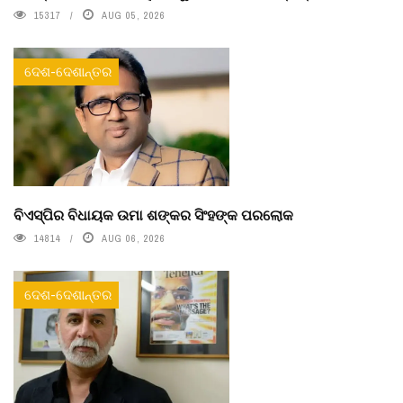
15317
AUG 05, 2026
ଦେଶ-ଦେଶାନ୍ତର
ବିଏସ୍‌ପିର ବିଧାୟକ ଉମା ଶଙ୍କର ସିଂହଙ୍କ ପରଲୋକ
14814
AUG 06, 2026
ଦେଶ-ଦେଶାନ୍ତର