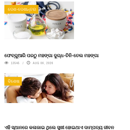
ଦେଶ-ଦେଶାନ୍ତର
ଫେବ୍ରୁଆରି ପରଠୁ ମହଙ୍ଗା ଦୁଗ୍ଧ-ଚିନି-ତେଲ ମହଙ୍ଗା
13545
AUG 06, 2026
ବିଶେଷ
ଏହି ସ୍ଥାନରେ କଳାଜାଇ ଥିଲେ ସୁଖୀ ହୋଇଥାଏ ଦାମ୍ପତ୍ୟ ଜୀବନ