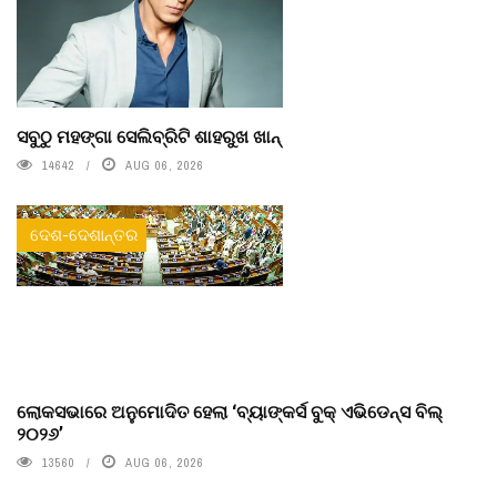
ସବୁଠୁ ମହଙ୍ଗା ସେଲିବ୍ରିଟି ଶାହରୁଖ ଖାନ୍
14642
AUG 06, 2026
ଦେଶ-ଦେଶାନ୍ତର
ଲୋକସଭାରେ ଅନୁମୋଦିତ ହେଲା ‘ବ୍ୟାଙ୍କର୍ସ ବୁକ୍ ଏଭିଡେନ୍ସ ବିଲ୍
୨୦୨୬’
13560
AUG 06, 2026