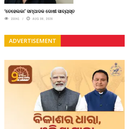
‘ତେହେଲକା’ ସମ୍ପାଦକ ଦୋଷୀ ସାବ୍ୟସ୍ତ
15041
AUG 06, 2026
ADVERTISEMENT