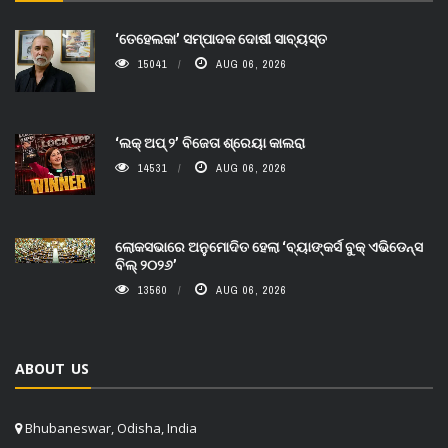
‘ତେହେଲକା’ ସମ୍ପାଦକ ଦୋଷୀ ସାବ୍ୟସ୍ତ
15041
AUG 06, 2026
‘ଲକ୍ ଅପ୍ ୨’ ବିଜେତା ଶ୍ରେୟା କାଲରା
14531
AUG 06, 2026
ଲୋକସଭାରେ ଅନୁମୋଦିତ ହେଲା ‘ବ୍ୟାଙ୍କର୍ସ ବୁକ୍ ଏଭିଡେନ୍ସ
ବିଲ୍ ୨୦୨୬’
13560
AUG 06, 2026
ABOUT US
Bhubaneswar, Odisha, India