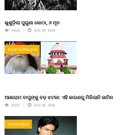
ଭୁଶୁଡ଼ିଲା ପୁରୁଣା କୋଠା, ୬ ମୃତ
14310
AUG 06, 2026
ଦେଶ-ଦେଶାନ୍ତର
ଆଶାରାମ ବାପୁଙ୍କୁ ବଡ଼ ଝଟକା: ଏହି କାରଣରୁ ମିଳିଲାନି ଜାମିନ
15207
AUG 06, 2026
ମନୋରଞ୍ଜନ