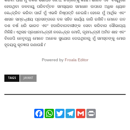
ହେଉଥିବା ଜଳବାୟୁ ପରିବର୍ତ୍ତନ ସମସ୍ୟାର ସମାଧାନ ଉପରେ ଅଧିକ ଧ୍ୟାନ
କେନ୍ଦ୍ରିତ କରିବା ପାଇଁ ମୁଁ ଏଭଳି ନିଷ୍ପତ୍ତି ନେଇଛି। ହେଲେ ମୁଁ ଆର୍ଥିକ ଏବଂ
ଶାସନ ସମ୍ବନ୍ଧୀୟ ପ୍ରସଙ୍ଗରେ ଦଳ ସହିତ କାର୍ଯ୍ୟ ଜାରି ରଖିବି। ମୋତେ ଗତ
ଦଶ ବର୍ଷ ଧରି ଭାରତ ଏବଂ ହଜାରିବାଗବାସୀଙ୍କ ସେବା କରିବାର ସୌଭାଗ୍ୟ
ମିଳିଛି। ଏଥିସହ ପ୍ରଧାନମନ୍ତ୍ରୀ ନରେନ୍ଦ୍ର ମୋଦି, ଗୃହମନ୍ତ୍ରୀ ଅମିତ ଶାହ ଏବଂ
ବିଜେପି ନେତୃତ୍ୱ ମୋତେ ଅନେକ ସୁଯୋଗ ଦେଇଥିବାରୁ ମୁଁ ସମସ୍ତଙ୍କୁ ମୋର
ହୃଦୟରୁ କୃତଜ୍ଞତା ଜଣାଉଛି।'
Powered by
Froala Editor
TAGS
JAYANT
Facebook
WhatsApp
Twitter
Telegram
Gmail
Print