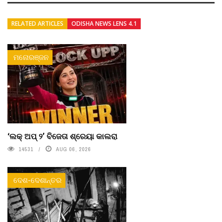
RELATED ARTICLES
ODISHA NEWS LENS 4.1
ମନୋରଞ୍ଜନ
‘ଲକ୍ ଅପ୍ ୨’ ବିଜେତା ଶ୍ରେୟା କାଲରା
14531
AUG 06, 2026
ଦେଶ-ଦେଶାନ୍ତର