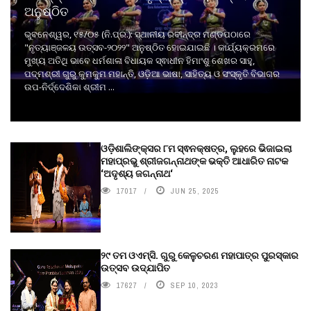
ଅନୁଷ୍ଠିତ
ଭୁବନେଶ୍ୱର, ୧୫/୦୫ (ନି.ପ୍ର.): ସ୍ଥାନୀୟ ରବୀନ୍ଦ୍ର ମଣ୍ଡପଠାରେ
"ନୃତ୍ୟାଞ୍ଜଳୟ ଉତ୍ସବ-୨୦୨୨" ଅନୁଷ୍ଠିତ ହୋଇଯାଇଛି । କାର୍ଯ୍ୟକ୍ରମରେ
ମୁଖ୍ୟ ଅତିଥି ଭାବେ ଧର୍ମଶାଳା ବିଧାୟକ ସ୍ଵାଧୀନ ହିମାଂଶୁ ଶେଖର ସାହୁ,
ପଦ୍ମଶ୍ରୀ ଗୁରୁ କୁମକୁମ ମହାନ୍ତି, ଓଡ଼ିଆ ଭାଷା, ସାହିତ୍ୟ ଓ ସଂସ୍କୃତି ବିଭାଗର
ଉପ-ନିର୍ଦ୍ଦେଶିକା ଶ୍ରୀମ ...
ଓଡ଼ିଶାଲିଙ୍କ୍ସର ୮ମ ସ୍ଵନକ୍ଷତ୍ର, ଲୁହରେ ଭିଜାଇଲା
ମହାପ୍ରଭୁ ଶ୍ରୀଜଗନ୍ନାଥଙ୍କ ଭକ୍ତି ଆଧାରିତ ନାଟକ
‘ଅଦୃଶ୍ୟ ଜଗନ୍ନାଥ‘
17017
JUN 25, 2025
୨୯ ତମ ଓଏମ୍‌ସି. ଗୁରୁ କେଳୁଚରଣ ମହାପାତ୍ର ପୁରସ୍କାର
ଉତ୍ସବ ଉଦ୍‍ଯାପିତ
17627
SEP 10, 2023