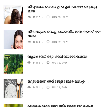
ଏହି ସ୍ଥାନରେ କଳାଜାଇ ଥିଲେ ସୁଖୀ ହୋଇଥାଏ ଦାମ୍ପତ୍ୟ
ଜୀବନ
15317
AUG 05, 2026
ଏହି ୫ ଅଭ୍ୟାସ କରନ୍ତୁ, ସତେଜ ରହିବ ଆପଣଙ୍କ ଚର୍ମ ଏବଂ
ଶରୀର
16146
AUG 02, 2026
ମଧୁମେହ ରୋଗୀ କଞ୍ଚା କଳଦୀ ଖାଇବା ଲାଭଦାୟକ
14992
JUL 31, 2026
ଥଣ୍ଡା ପାଗରେ କେଉଁ ଖାଦ୍ୟ ଖାଇବେ ଜାଣନ୍ତୁ.....
14491
JUL 28, 2026
ଶୋଇବାର କେତେ ସମୟ ପୂର୍ବରୁ ପିଇବେ ପାଣି ଜାଣନ୍ତୁ.....