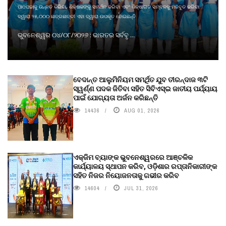
ପାଠପଢାକୁ ଉନ୍ନତ କରିବା, ଶିକ୍ଷକଙ୍କୁ ସମର୍ଥନ କରିବା ଏବଂ ଶିକ୍ଷାଗତ ସମ୍ବଳକୁ ମଜବୁତ କରିବା
ଦ୍ୱାରା ୨୫,୦୦୦ ଛାତ୍ରଛାତ୍ରୀ ଏହା ଦ୍ୱାରା ଉପକୃତ ହୋଇଛନ୍ତି
ଭୁବନେଶ୍ୱର ୦୪/୦୮/୨୦୨୬ : ଭାରତର ସର୍ବବୃ ...
ବେଦାନ୍ତ ଆଲୁମିନିୟମ ସମର୍ଥିତ ଯୁବ ତୀରନ୍ଦାଜ ୩ଟି
ସ୍ୱର୍ଣ୍ଣ ପଦକ ଜିତିବା ସହିତ ସିବିଏସ୍ଇ ଜାତୀୟ ପର୍ଯ୍ୟାୟ
ପାଇଁ ଯୋଗ୍ୟତା ଅର୍ଜନ କରିଛନ୍ତି
14436
AUG 01, 2026
ଏକ୍ଜିମ ବ୍ୟାଙ୍କ ଭୁବନେଶ୍ୱରରେ ଆଞ୍ଚଳିକ
କାର୍ଯ୍ୟାଳୟ ସ୍ଥାପନ କରିବ, ଓଡ଼ିଶାର ରପ୍ତାନିକାରୀଙ୍କ
ସହିତ ନିଜର ନିୟୋଜନତାକୁ ଗଭୀର କରିବ
14604
JUL 31, 2026